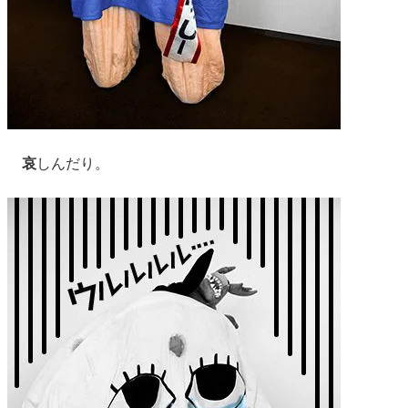
哀
しんだり。