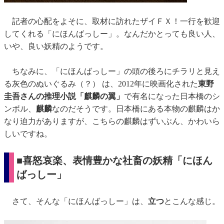
記者の心配をよそに、取材に訪れたザイＦＸ！一行を歓迎
してくれる「にほんばっしー」。なんだかとっても良い人、
いや、良い妖精のようです。
ちなみに、「にほんばっしー」の頭の後ろにチラリと見え
る灰色のぬいぐるみ（？） は、2012年に映画化された
東野
圭吾さんの推理小説「麒麟の翼」
で有名になった日本橋のシ
ンボル、
麒麟
なのだそうです。日本橋にある本物の麒麟はか
なり迫力がありますが、こちらの麒麟はずいぶん、かわいら
しいですね。
■喜怒哀楽、表情豊かな社畜の妖精「にほん
ばっしー」
さて、そんな「にほんばっしー」は、
立つ
とこんな感じ。