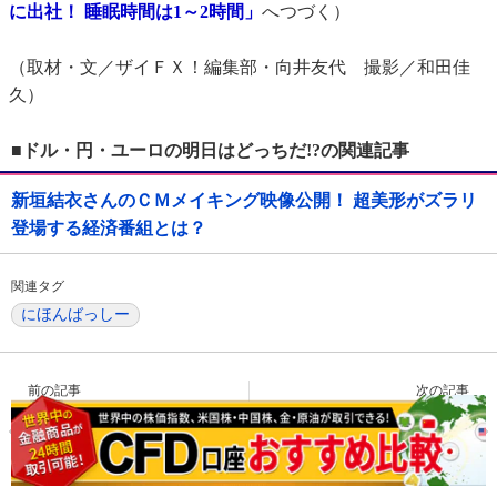
に出社！ 睡眠時間は1～2時間」
へつづく）
（取材・文／ザイＦＸ！編集部・向井友代 撮影／和田佳
久）
■ドル・円・ユーロの明日はどっちだ!?の関連記事
新垣結衣さんのＣＭメイキング映像公開！ 超美形がズラリ
登場する経済番組とは？
関連タグ
にほんばっしー
前の記事
次の記事
ドル/円が2007年高値124.16円
金融社畜の妖精「にほんばっ
を上抜け！長い長い円高トレ
しー」に突撃(2)午前3時半に出
ンド…
社！ 睡眠…