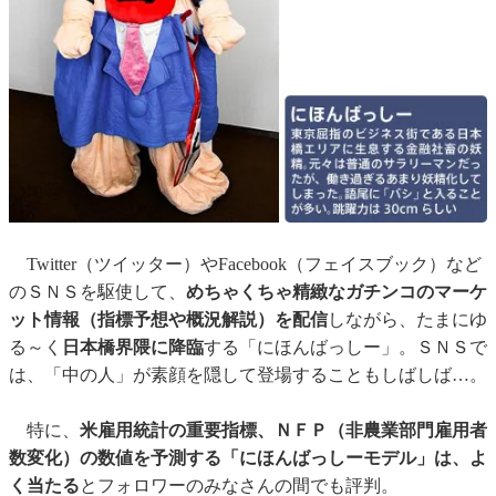
Twitter（ツイッター）やFacebook（フェイスブック）など
のＳＮＳを駆使して、
めちゃくちゃ精緻なガチンコのマーケ
ット情報（指標予想や概況解説）を配信
しながら、たまにゆ
る～く
日本橋界隈に降臨
する「にほんばっしー」。ＳＮＳで
は、「中の人」が素顔を隠して登場することもしばしば…。
特に、
米雇用統計の重要指標、ＮＦＰ（非農業部門雇用者
数変化）の数値を予測する「にほんばっしーモデル」は、よ
く当たる
とフォロワーのみなさんの間でも評判。