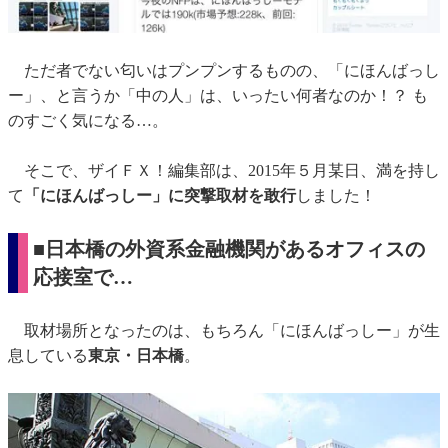
ただ者でない匂いはプンプンするものの、「にほんばっし
ー」、と言うか「中の人」は、いったい何者なのか！？ も
のすごく気になる…。
そこで、ザイＦＸ！編集部は、2015年５月某日、満を持し
て
「にほんばっしー」に突撃取材を敢行
しました！
■日本橋の外資系金融機関があるオフィスの
応接室で…
取材場所となったのは、もちろん「にほんばっしー」が生
息している
東京・日本橋
。