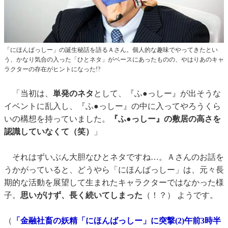
「にほんばっしー」の誕生秘話を語るＡさん。個人的な趣味でやってきたとい
う、かなり気合の入った「ひとネタ」がベースにあったものの、やはりあのキャ
ラクターの存在がヒントになった!?
「当初は、
単発のネタ
として、『ふ●っしー』が出そうな
イベントに乱入し、『ふ●っしー』の中に入ってやろうくら
いの構想を持っていました。
『ふ●っしー』の敷居の高さを
認識していなくて（笑）
」
それはずいぶん大胆なひとネタですね…。Ａさんのお話を
うかがっていると、どうやら「にほんばっしー」は、元々長
期的な活動を展望して生まれたキャラクターではなかった様
子。
思いがけず、長く続いてしまった
（！？） ようです。
（
「金融社畜の妖精「にほんばっしー」に突撃(2)午前3時半