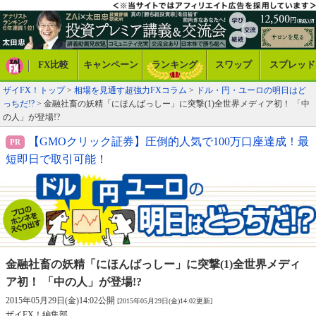
FX比較
キャンペーン
ランキング
スワップ
スプレッド
ザイFX！トップ
>
相場を見通す超強力FXコラム
>
ドル・円・ユーロの明日はど
っちだ!?
> 金融社畜の妖精「にほんばっしー」に突撃(1)全世界メディア初！ 「中
の人」が登場!?
【GMOクリック証券】圧倒的人気で100万口座達成！最
短即日で取引可能！
金融社畜の妖精「にほんばっしー」に突撃(1)
全世界メディ
ア初！ 「中の人」が登場!?
2015年05月29日(金)14:02公開
[2015年05月29日(金)14:02更新]
ザイFX！編集部