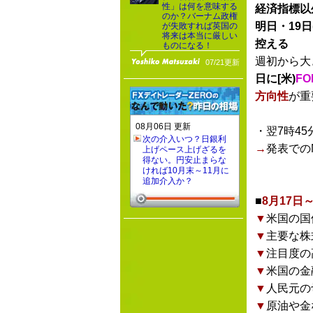
性」は何を意味する
経済指標以
のか？バーナム政権
明日・19日(
が失敗すれば英国の
将来は本当に厳しい
控える
ものになる！
週初から大
07/21更新
日に[米)
F
方向性
が重
08月06日 更新
・翌7時45
次の介入いつ？日銀利
→
発表での
上げペース上げざるを
得ない。円安止まらな
ければ10月末～11月に
追加介入か？
■
8月17
▼
米国の国
▼
主要な株
▼
注目度の
▼
米国の金
▼
人民元の
▼
原油や金