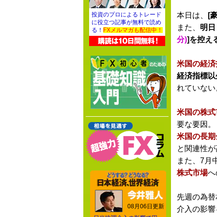
本日は、
[豪
投資のプロによるトレード
に役立つ記事が無料で読め
また、
明日
る！
FXメルマガも配信中！
分)
]を控え
米国の経済
経済指標以
れていない
米国の株式
要な要因。
米国の長期
と関連性が
また、7月
株式市場
へ
先週の為替
08月06日更新
介入の影響