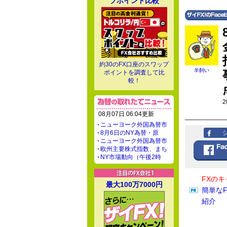
プポイント比較
約30のFX口座のスワップ
羊飼い
ポイントを調査して比
較！
2
08月07日 06:04更新
ニューヨーク外国為替市
8月6日のNY為替・原
ニューヨーク外国為替市
欧州主要株式指数、まち
NY市場動向（午後2時
FXの
最大100万7000円
簡単な
紹介