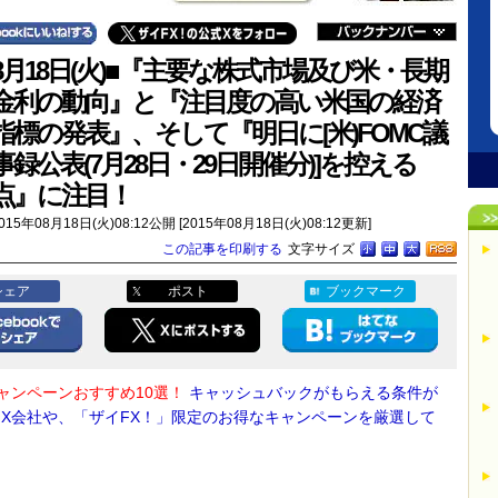
8月18日(火)■『主要な株式市場及び米・長期
金利の動向』と『注目度の高い米国の経済
指標の発表』、そして『明日に[米)FOMC議
事録公表(7月28日・29日開催分)]を控える
点』に注目！
015年08月18日(火)08:12公開 [2015年08月18日(火)08:12更新]
この記事を印刷する
文字サイズ
シェア
ポスト
ブックマーク
キャンペーンおすすめ10選！
キャッシュバックがもらえる条件が
FX会社や、「ザイFX！」限定のお得なキャンペーンを厳選して