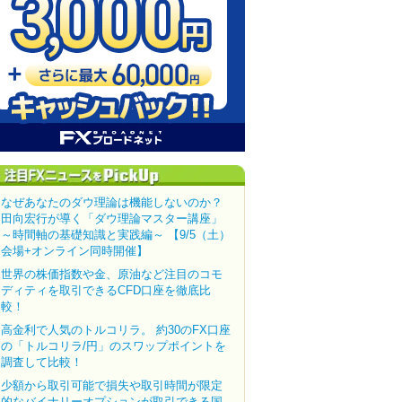
なぜあなたのダウ理論は機能しないのか？
田向宏行が導く「ダウ理論マスター講座」
～時間軸の基礎知識と実践編～ 【9/5（土）
会場+オンライン同時開催】
世界の株価指数や金、原油など注目のコモ
ディティを取引できるCFD口座を徹底比
較！
高金利で人気のトルコリラ。 約30のFX口座
の「トルコリラ/円」のスワップポイントを
調査して比較！
少額から取引可能で損失や取引時間が限定
的なバイナリーオプションが取引できる国