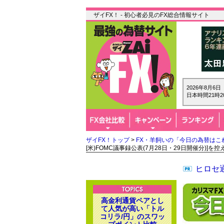
ザイFX！ - 初心者必見のFX総合情報サイト
2026年8月6
日本時間21時2
ザイFX！トップ
>
FX・羊飼いの「今日の為替はこ
[米)FOMC議事録公表(7月28日・29日開催分)]を
ヒロセ通
高金利通貨ペアとし
て人気が高い「トル
コリラ/円」のスワッ