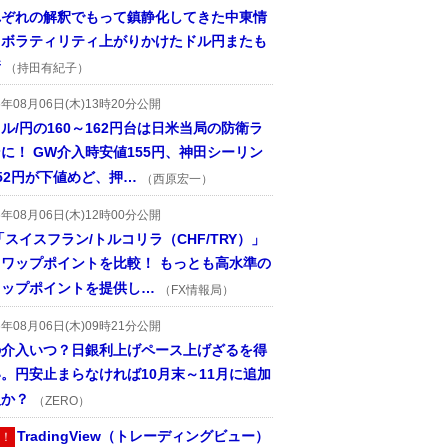
れぞれの解釈でもって鎮静化してきた中東情
、ボラティリティ上がりかけたドル円またも
着
（持田有紀子）
6年08月06日(木)13時20分公開
ル/円の160～162円台は日米当局の防衛ラ
に！ GW介入時安値155円、神田シーリン
52円が下値めど、押…
（西原宏一）
6年08月06日(木)12時00分公開
「スイスフラン/トルコリラ（CHF/TRY）」
スワップポイントを比較！ もっとも高水準の
ワップポイントを提供し…
（FX情報局）
6年08月06日(木)09時21分公開
の介入いつ？日銀利上げペース上げざるを得
。円安止まらなければ10月末～11月に追加
入か？
（ZERO）
TradingView（トレーディングビュー）
！