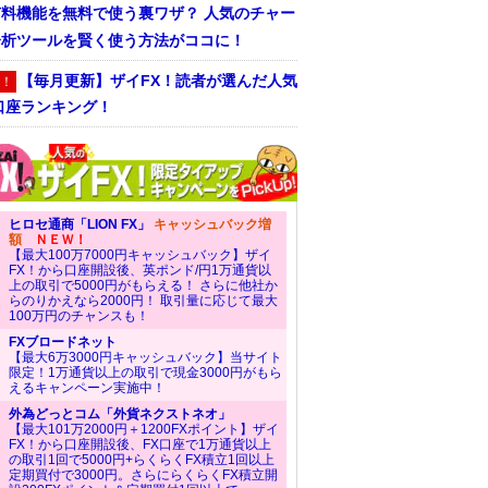
有料機能を無料で使う裏ワザ？ 人気のチャー
分析ツールを賢く使う方法がココに！
【毎月更新】ザイFX！読者が選んだ人気
！
口座ランキング！
ヒロセ通商「LION FX」
キャッシュバック増
額
ＮＥＷ！
【最大100万7000円キャッシュバック】ザイ
FX！から口座開設後、英ポンド/円1万通貨以
上の取引で5000円がもらえる！ さらに他社か
らのりかえなら2000円！ 取引量に応じて最大
100万円のチャンスも！
FXブロードネット
【最大6万3000円キャッシュバック】当サイト
限定！1万通貨以上の取引で現金3000円がもら
えるキャンペーン実施中！
外為どっとコム「外貨ネクストネオ」
【最大101万2000円＋1200FXポイント】ザイ
FX！から口座開設後、FX口座で1万通貨以上
の取引1回で5000円+らくらくFX積立1回以上
定期買付で3000円。さらにらくらくFX積立開