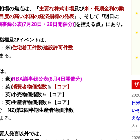
相場の焦点は、『
主要な株式市場
及び
米・長期金利の動
目度の高い米国の経済指標の発表
』、そして『明日に
議事録公表(7月28日・29日開催分)
]を控える点』にあり。
指標及びイベントは、
分：
米)
住宅着工件数
/
建設許可件数
まる。
は、
分：
豪)
RBA議事録公表(8月4日開催分)
ザ
分：
英)
消費者物価指数
＆
【コア】
分：
英)小売物価指数
＆
【コア
】
202
分：
英)生産者物価指数
＆
【コア
】
日
分：
NZ)第2四半期生産者物価指数
い
まる。
え
人）
要人発言以外では、
202