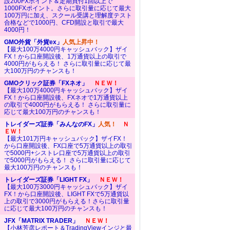
設200FXポイント＆定期買付1回以上で
1000FXポイント。さらに取引量に応じて最大
100万円に加え、スクール受講と理解度テスト
合格などで1000円、CFD開設と取引で最大
4000円！
GMO外貨「外貨ex」
人気上昇中！
【最大100万4000円キャッシュバック】ザイ
FX！から口座開設後、1万通貨以上の取引で
4000円がもらえる！ さらに取引量に応じて最
大100万円のチャンスも！
GMOクリック証券「FXネオ」
ＮＥＷ！
【最大100万4000円キャッシュバック】ザイ
FX！から口座開設後、FXネオで1万通貨以上
の取引で4000円がもらえる！ さらに取引量に
応じて最大100万円のチャンスも！
トレイダーズ証券「みんなのFX」
人気！
Ｎ
ＥＷ！
【最大101万円キャッシュバック】ザイFX！
から口座開設後、FX口座で5万通貨以上の取引
で5000円+シストレ口座で5万通貨以上の取引
で5000円がもらえる！ さらに取引量に応じて
最大100万円のチャンスも！
トレイダーズ証券「LIGHT FX」
ＮＥＷ！
【最大100万3000円キャッシュバック】ザイ
FX！から口座開設後、LIGHT FXで5万通貨以
上の取引で3000円がもらえる！さらに取引量
に応じて最大100万円のチャンスも！
JFX「MATRIX TRADER」
ＮＥＷ！
【小林芳彦レポート＆TradingViewインジと最