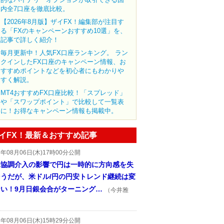
内全7口座を徹底比較。
【2026年8月版】ザイFX！編集部が注目す
る「FXのキャンペーンおすすめ10選」を、
記事で詳しく紹介！
毎月更新中！人気FX口座ランキング。 ラン
クインしたFX口座のキャンペーン情報、お
すすめポイントなどを初心者にもわかりや
すく解説。
MT4おすすめFX口座比較！「スプレッド」
や「スワップポイント」で比較して一覧表
に！お得なキャンペーン情報も掲載中。
イFX！最新＆おすすめ記事
6年08月06日(木)17時00分公開
米協調介入の影響で円は一時的に方向感を失
そうだが、米ドル/円の円安トレンド継続は変
ない！9月日銀会合がターニング…
（今井雅
6年08月06日(木)15時29分公開