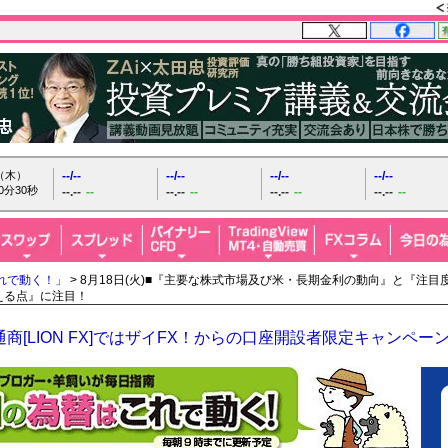
日（木）
--/--
--/--
--/--
--/--
0分31秒
--.--
--
--.--
--
--.--
--
--.--
--
れで動く！」
> 8月18日(火)■『主要な株式市場及び米・長期金利の動向』と『注
控える点』に注目！
商[LION FX]ではザイFX！からの口座開設者限定キャンペー