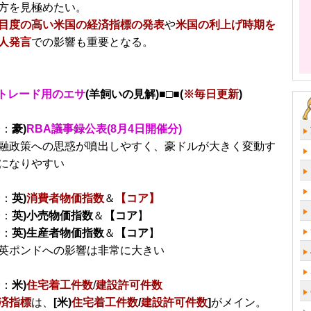
方を見極めたい。
目度の高い米国の経済指標の発表
や
米国の利上げ時期を
人発言
での影響も重要となる。
トレード用のエサ
(羊飼いの見解)■□■(
※毎日更新
)
分：
豪)
RBA議事録公表(8月4日開催分)
融政策への思惑が噴出しやすく、豪ドルが大きく変動す
になりやすい
分：
英)
消費者物価指数
＆
【コア】
分：
英)小売物価指数
＆
【コア
】
分：
英)生産者物価指数
＆
【コア
】
英ポンドへの影響は非常に大きい
分：
米)
住宅着工件数
/
建設許可件数
済指標
は、
[
米)
住宅着工件数
/
建設許可件数
]
がメイン。