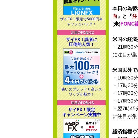
本日の為替
向
』と『
注
ザイFX！限定で5000円キ
[米)
FOMC
ャッシュバック！
米国の経済
ザイFX！読者に
圧倒的人気！
・21時30
に注目が集
米国以外で
・10時30
・17時30
狭いスプレッドと高いス
・17時30
ワップが魅力！
・17時30
・翌7時45
ザイFX！限定
キャンペーン実施中
に注目が集
経済指標や