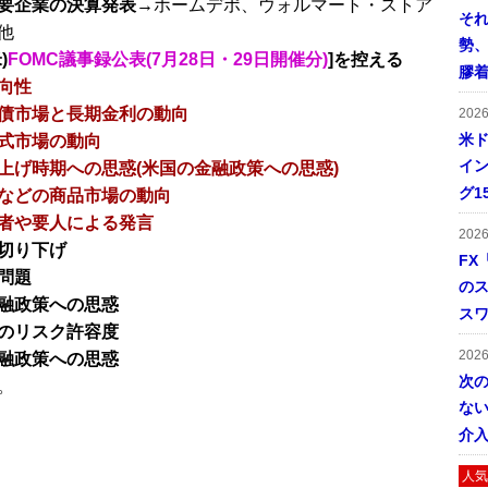
要企業の決算発表→
ホームデポ、ウォルマート・ストア
そ
他
勢
)
FOMC議事録公表(7月28日・29日開催分)
]を控える
膠
向性
債市場と長期金利の動向
202
米ド
式市場の動向
イン
上げ時期への思惑(米国の金融政策への思惑)
グ1
などの商品市場の動向
者や要人による発言
202
切り下げ
FX
問題
の
融政策への思惑
ス
のリスク許容度
202
融政策への思惑
次
。
ない
介
人気