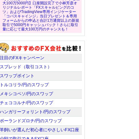
大100万5000円】口座開設完了で小林芳彦オ
リジナルレポート「FXスキャルピングのコ
ツ」およびTradingView専用インジケーター
「コバスキャインジ」当日プレゼント＆専用
フォームからの申込と合計1万通貨以上の新規
取引で5000円キャッシュバック！さらに取引
量に応じて最大100万円のチャンスも！
注目のFXキャンペーン
スプレッド（取引コスト）
スワップポイント
トルコリラ/円のスワップ
メキシコペソ/円のスワップ
チェココルナ/円のスワップ
ハンガリーフォリント/円のスワップ
ポーランドズロチ/円のスワップ
羊飼いが選んだ初心者にやさしいFX口座
少額で取引できるFX口座