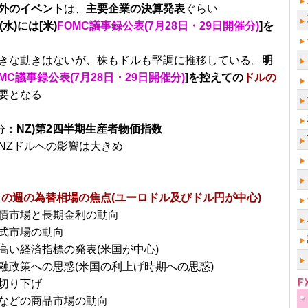
外のイベント
は、
主要企業の決算発表
ぐらい
水)には[米)
FOMC議事録公表(7月28日・29日開催分)
]を
きな動きはないが、株もドルも堅調に推移している。
明
OMC議事録公表(7月28日・29日開催分)
]を控えての
ドルの
要となる
分：
NZ)第2四半期生産者物価指数
NZドルへの影響は大きめ
日～の週の為替相場の焦点(ユーロドル及びドル円が中心)
債市場と長期金利の動向
式市場の動向
高い経済指標の発表(米国が中心)
融政策への思惑(米国の利上げ時期への思惑)
切り下げ
などの商品市場の動向