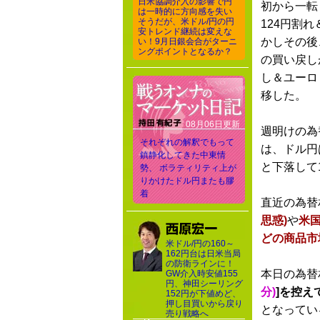
日米協調介入の影響で円
初から一転
は一時的に方向感を失い
そうだが、米ドル/円の円
124円割
安トレンド継続は変えな
かしその後
い！9月日銀会合がターニ
ングポイントとなるか？
の買い戻し
し＆ユーロ
移した。
08月06日更新
週明けの為
それぞれの解釈でもって
は、ドル円
鎮静化してきた中東情
と下落して
勢、 ボラティリティ上が
りかけたドル円またも膠
着
直近の為替
思惑)
や
米
どの商品市
米ドル/円の160～
162円台は日米当局
の防衛ラインに！
本日の為替
GW介入時安値155
円、神田シーリング
分)
]を控え
152円が下値めど、
押し目買いから戻り
となってい
売り戦略へ