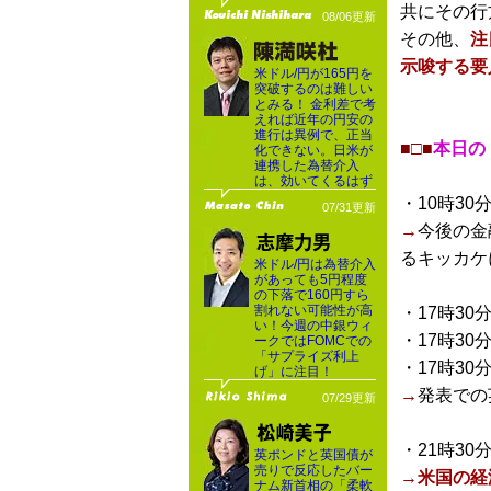
共にその行
08/06更新
その他、
注
示唆する要
米ドル/円が165円を
突破するのは難しい
とみる！ 金利差で考
えれば近年の円安の
進行は異例で、正当
■□■
本日の
化できない。日米が
連携した為替介入
は、効いてくるはず
・10時30
07/31更新
→
今後の金
るキッカケ
米ドル/円は為替介入
があっても5円程度
の下落で160円すら
割れない可能性が高
・17時30
い！今週の中銀ウィ
・17時30
ークではFOMCでの
「サプライズ利上
・17時30
げ」に注目！
→
発表での
07/29更新
・21時30
英ポンドと英国債が
売りで反応したバー
→
米国の経
ナム新首相の「柔軟