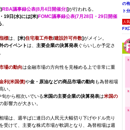
の
)
RBA議事録公表(8月4日開催分)
]
が行われる。
ト
・19日(水)には[米)
FOMC議事録公表(7月28日・29日開催
人気
る
。
FX
指標
は、
[
米)
住宅着工件数
/
建設許可件数
]
がメイン。
外のイベント
は、
主要企業の決算発表
ぐらいしか予定さ
。
市場の動向
は金融市場の方向性を見極める上で非常に重
金利(米国債)
や
金・原油などの商品市場の動向
も為替相場
高い。
中旬から相次いでいる
米国の主要企業の決算発表
は
米国の
の影響力が大きい。
相場は、週半ばに連日の人民元大幅切り下げやドル売り
を受けて、主要な株式市場が軟調となり、為替相場は週