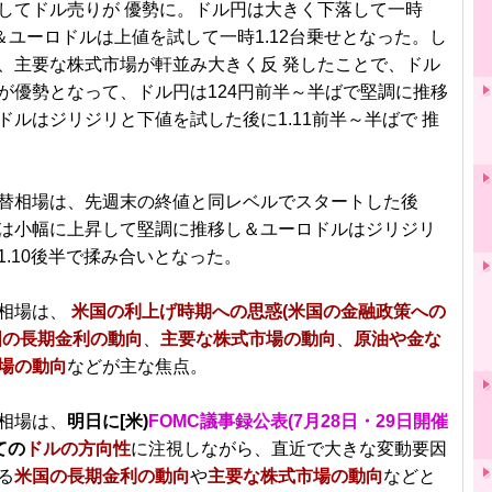
してドル売りが 優勢に。ドル円は大きく下落して一時
れ＆ユーロドルは上値を試して一時1.12台乗せとなった。し
、主要な株式市場が軒並み大きく反 発したことで、ドル
が優勢となって、ドル円は124円前半～半ばで堅調に推移
ドルはジリジリと下値を試した後に1.11前半～半ばで 推
替相場は、先週末の終値と同レベルでスタートした後
は小幅に上昇して堅調に推移し＆ユーロドルはジリジリ
1.10後半で揉み合いとなった。
相場は、
米国の利上げ時期への思惑(米国の金融政策への
国の長期金利の動向
、
主要な株式市場の動向
、
原油や金な
場の動向
などが主な焦点。
相場は、
明日に[米)
FOMC議事録公表(7月28日・29日開催
ての
ドルの方向性
に注視しながら、直近で大きな変動要因
る
米国の長期金利の動向
や
主要な株式市場の動向
などと