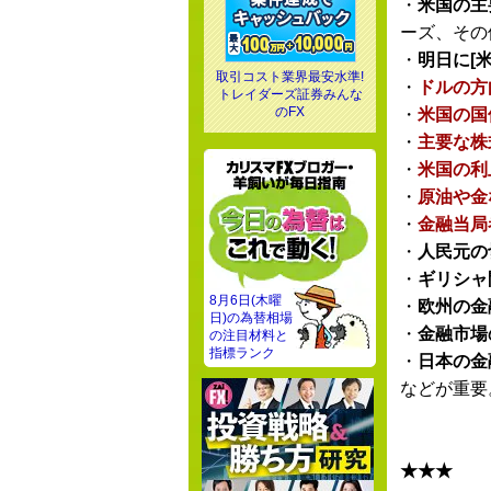
・
米国の主
ーズ、その
・
明日に[米
取引コスト業界最安水準!
・
ドルの方
トレイダーズ証券みんな
のFX
・
米国の国
・
主要な株
・
米国の利
・
原油や金
・
金融当局
・
人民元の
・
ギリシャ
8月6日(木曜
・
欧州の金
日)の為替相場
・
金融市場
の注目材料と
指標ランク
・
日本の金
などが重要
★★★