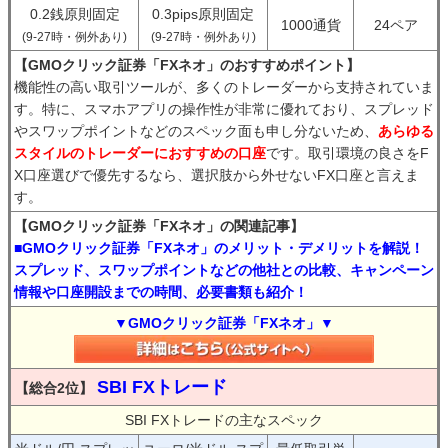
0.2銭原則固定
0.3pips原則固定
1000通貨
24ペア
(9-27時・例外あり)
(9-27時・例外あり)
【GMOクリック証券「FXネオ」のおすすめポイント】
機能性の高い取引ツールが、多くのトレーダーから支持されていま
す。特に、スマホアプリの操作性が非常に優れており、スプレッド
やスワップポイントなどのスペック面も申し分ないため、
あらゆる
スタイルのトレーダーにおすすめの口座
です。取引環境の良さをF
X口座選びで優先するなら、選択肢から外せないFX口座と言えま
す。
【GMOクリック証券「FXネオ」の関連記事】
■GMOクリック証券「FXネオ」のメリット・デメリットを解説！
スプレッド、スワップポイントなどの他社との比較、キャンペーン
情報や口座開設までの時間、必要書類も紹介！
▼GMOクリック証券「FXネオ」▼
SBI FXトレード
【総合2位】
SBI FXトレードの主なスペック