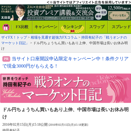
FX比較
キャンペーン
ランキング
スワップ
スプレッド
ザイFX！トップ
>
相場を見通す超強力FXコラム
>
持田有紀子の「戦うオンナの
マーケット日記」
> ドル円ちょうちん買いもあり上伸、中国市場は長いお休み明
け
当サイト口座開設申込限定キャンペーン中！条件クリア
で現金3000円がもらえる！
ドル円ちょうちん買いもあり上伸、
中国市場は長いお休み明
け
2016年02月15日(月)15:18公開
[2016年02月15日(月)15:18更新]
持田有紀子