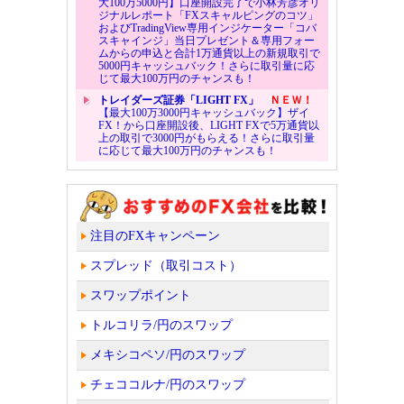
大100万5000円】口座開設完了で小林芳彦オリ
ジナルレポート「FXスキャルピングのコツ」
およびTradingView専用インジケーター「コバ
スキャインジ」当日プレゼント＆専用フォー
ムからの申込と合計1万通貨以上の新規取引で
5000円キャッシュバック！さらに取引量に応
じて最大100万円のチャンスも！
トレイダーズ証券「LIGHT FX」
ＮＥＷ！
【最大100万3000円キャッシュバック】ザイ
FX！から口座開設後、LIGHT FXで5万通貨以
上の取引で3000円がもらえる！さらに取引量
に応じて最大100万円のチャンスも！
注目のFXキャンペーン
スプレッド（取引コスト）
スワップポイント
トルコリラ/円のスワップ
メキシコペソ/円のスワップ
チェココルナ/円のスワップ