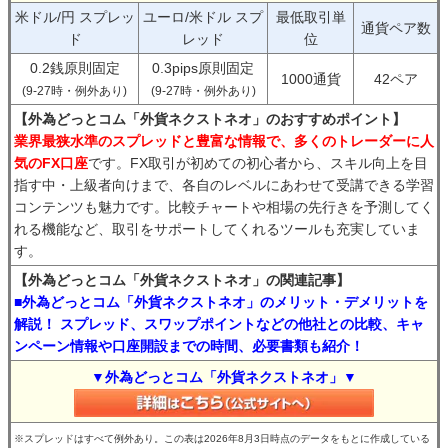
米ドル/円 スプレッ
ユーロ/米ドル スプ
最低取引単
通貨ペア数
ド
レッド
位
0.2銭原則固定
0.3pips原則固定
1000通貨
42ペア
(9-27時・例外あり)
(9-27時・例外あり)
【外為どっとコム「外貨ネクストネオ」のおすすめポイント】
業界最狭水準のスプレッドと豊富な情報で、多くのトレーダーに人
気のFX口座
です。FX取引が初めての初心者から、スキル向上を目
指す中・上級者向けまで、各自のレベルにあわせて受講できる学習
コンテンツも魅力です。比較チャートや相場の先行きを予測してく
れる機能など、取引をサポートしてくれるツールも充実していま
す。
【外為どっとコム「外貨ネクストネオ」の関連記事】
■外為どっとコム「外貨ネクストネオ」のメリット・デメリットを
解説！ スプレッド、スワップポイントなどの他社との比較、キャ
ンペーン情報や口座開設までの時間、必要書類も紹介！
▼外為どっとコム「外貨ネクストネオ」▼
※スプレッドはすべて例外あり。この表は2026年8月3日時点のデータをもとに作成している