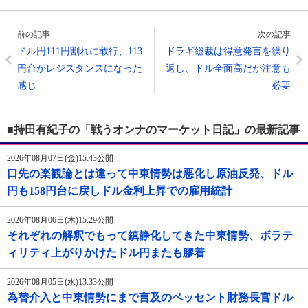
前の記事
次の記事
ドル円111円割れに敢行、113
ドラギ総裁は得意発言を繰り
円台がレジスタンスになった
返し、ドル全面高だが注意も
感じ
必要
■持田有紀子の「戦うオンナのマーケット日記」の最新記事
2026年08月07日(金)15:43公開
口先の楽観論とは違って中東情勢は悪化し原油反発、ドル
円も158円台に戻しドル金利上昇での雇用統計
2026年08月06日(木)15:29公開
それぞれの解釈でもって鎮静化してきた中東情勢、ボラテ
ィリティ上がりかけたドル円またも膠着
2026年08月05日(水)13:33公開
為替介入と中東情勢にまで言及のベッセント財務長官ドル