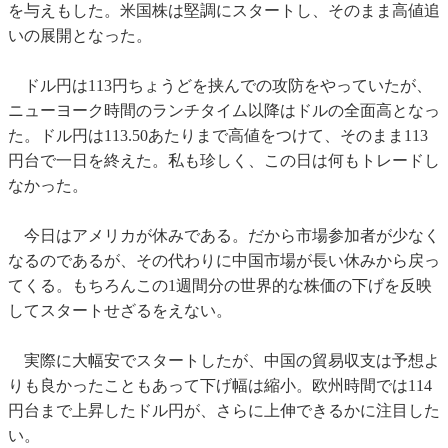
を与えもした。米国株は堅調にスタートし、そのまま高値追
いの展開となった。
ドル円は113円ちょうどを挟んでの攻防をやっていたが、
ニューヨーク時間のランチタイム以降はドルの全面高となっ
た。ドル円は113.50あたりまで高値をつけて、そのまま113
円台で一日を終えた。私も珍しく、この日は何もトレードし
なかった。
今日はアメリカが休みである。だから市場参加者が少なく
なるのであるが、その代わりに中国市場が長い休みから戻っ
てくる。もちろんこの1週間分の世界的な株価の下げを反映
してスタートせざるをえない。
実際に大幅安でスタートしたが、中国の貿易収支は予想よ
りも良かったこともあって下げ幅は縮小。欧州時間では114
円台まで上昇したドル円が、さらに上伸できるかに注目した
い。