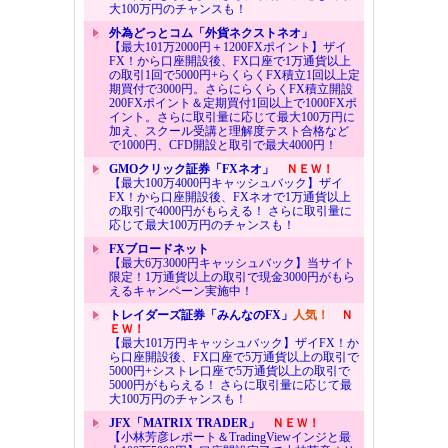
大100万円のチャンスも！
外為どっとコム「外貨ネクストネオ」
【最大101万2000円＋1200FXポイント】ザイ
FX！から口座開設後、FX口座で1万通貨以上
の取引1回で5000円+らくらくFX積立1回以上定
期買付で3000円。さらにらくらくFX積立開設
200FXポイント＆定期買付1回以上で1000FXポ
イント。さらに取引量に応じて最大100万円に
加え、スクール受講と理解度テスト合格など
で1000円、CFD開設と取引で最大4000円！
GMOクリック証券「FXネオ」
ＮＥＷ！
【最大100万4000円キャッシュバック】ザイ
FX！から口座開設後、FXネオで1万通貨以上
の取引で4000円がもらえる！ さらに取引量に
応じて最大100万円のチャンスも！
FXブロードネット
【最大6万3000円キャッシュバック】当サイト
限定！1万通貨以上の取引で現金3000円がもら
えるキャンペーン実施中！
トレイダーズ証券「みんなのFX」
人気！
Ｎ
ＥＷ！
【最大101万円キャッシュバック】ザイFX！か
ら口座開設後、FX口座で5万通貨以上の取引で
5000円+シストレ口座で5万通貨以上の取引で
5000円がもらえる！ さらに取引量に応じて最
大100万円のチャンスも！
JFX「MATRIX TRADER」
ＮＥＷ！
【小林芳彦レポート＆TradingViewインジと最