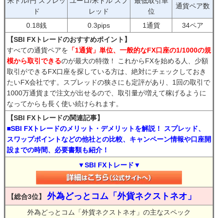
米ドル/円 スプレッ
ユーロ/米ドル スプ
最低取引単
通貨ペア数
ド
レッド
位
0.18銭
0.3pips
1通貨
34ペア
【SBI FXトレードのおすすめポイント】
すべての通貨ペアを
「1通貨」単位、一般的なFX口座の1/1000の規
模から取引できる
のが最大の特徴！ これからFXを始める人、少額
取引ができるFX口座を探している方は、絶対にチェックしておき
たいFX会社です。スプレッドの狭さにも定評があり、1回の取引で
1000万通貨まで注文が出せるので、取引量が増えて稼げるように
なってからも長く使い続けられます。
【SBI FXトレードの関連記事】
■SBI FXトレードのメリット・デメリットを解説！ スプレッド、
スワップポイントなどの他社との比較、キャンペーン情報や口座開
設までの時間、必要書類も紹介！
▼SBI FXトレード▼
外為どっとコム「外貨ネクストネオ」
【総合3位】
外為どっとコム「外貨ネクストネオ」の主なスペック