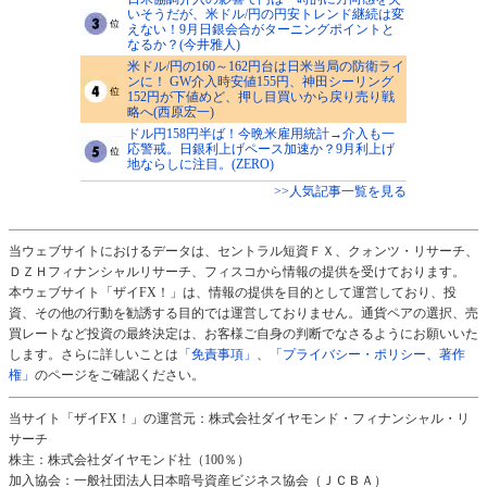
いそうだが、米ドル/円の円安トレンド継続は変
えない！9月日銀会合がターニングポイントと
なるか？(今井雅人)
米ドル/円の160～162円台は日米当局の防衛ライ
ンに！ GW介入時安値155円、神田シーリング
152円が下値めど、押し目買いから戻り売り戦
略へ(西原宏一)
ドル円158円半ば！今晩米雇用統計→介入も一
応警戒。日銀利上げペース加速か？9月利上げ
地ならしに注目。(ZERO)
>>人気記事一覧を見る
当ウェブサイトにおけるデータは、セントラル短資ＦＸ、クォンツ・リサーチ、
ＤＺＨフィナンシャルリサーチ、フィスコから情報の提供を受けております。
本ウェブサイト「ザイFX！」は、情報の提供を目的として運営しており、投
資、その他の行動を勧誘する目的では運営しておりません。通貨ペアの選択、売
買レートなど投資の最終決定は、お客様ご自身の判断でなさるようにお願いいた
します。さらに詳しいことは
「免責事項」
、
「プライバシー・ポリシー、著作
権」
のページをご確認ください。
当サイト「ザイFX！」の運営元：株式会社ダイヤモンド・フィナンシャル・リ
サーチ
株主：株式会社ダイヤモンド社（100％）
加入協会：一般社団法人日本暗号資産ビジネス協会（ＪＣＢＡ）