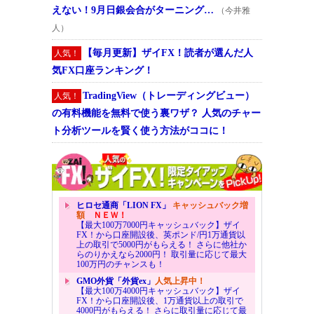
えない！9月日銀会合がターニング…
（今井雅
人）
【毎月更新】ザイFX！読者が選んだ人
人気！
気FX口座ランキング！
TradingView（トレーディングビュー）
人気！
の有料機能を無料で使う裏ワザ？ 人気のチャー
ト分析ツールを賢く使う方法がココに！
ヒロセ通商「LION FX」
キャッシュバック増
額
ＮＥＷ！
【最大100万7000円キャッシュバック】ザイ
FX！から口座開設後、英ポンド/円1万通貨以
上の取引で5000円がもらえる！ さらに他社か
らのりかえなら2000円！ 取引量に応じて最大
100万円のチャンスも！
GMO外貨「外貨ex」
人気上昇中！
【最大100万4000円キャッシュバック】ザイ
FX！から口座開設後、1万通貨以上の取引で
4000円がもらえる！ さらに取引量に応じて最