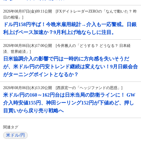
2026年08月07日(金)09:11公開 [FXデイトレーダーZEROの「なんで動いた？ 昨
日の相場」]
ドル円158円半ば！今晩米雇用統計→介入も一応警戒。日銀
利上げペース加速か？9月利上げ地ならしに注目。
2026年08月06日(木)17:00公開 [今井雅人の「どうする？ どうなる？ 日本経
済、世界経済」]
日米協調介入の影響で円は一時的に方向感を失いそうだ
が、米ドル/円の円安トレンド継続は変えない！9月日銀会合
がターニングポイントとなるか？
2026年08月06日(木)13:20公開 [西原宏一の「ヘッジファンドの思惑」]
米ドル/円の160～162円台は日米当局の防衛ラインに！ GW
介入時安値155円、神田シーリング152円が下値めど、押し
目買いから戻り売り戦略へ
関連タグ
米ドル/円