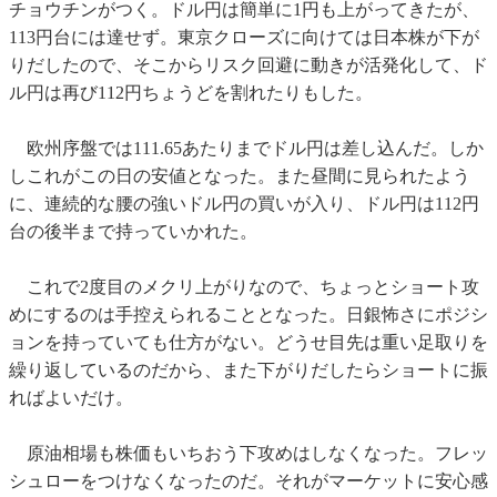
チョウチンがつく。ドル円は簡単に1円も上がってきたが、
113円台には達せず。東京クローズに向けては日本株が下が
りだしたので、そこからリスク回避に動きが活発化して、ド
ル円は再び112円ちょうどを割れたりもした。
欧州序盤では111.65あたりまでドル円は差し込んだ。しか
しこれがこの日の安値となった。また昼間に見られたよう
に、連続的な腰の強いドル円の買いが入り、ドル円は112円
台の後半まで持っていかれた。
これで2度目のメクリ上がりなので、ちょっとショート攻
めにするのは手控えられることとなった。日銀怖さにポジシ
ョンを持っていても仕方がない。どうせ目先は重い足取りを
繰り返しているのだから、また下がりだしたらショートに振
ればよいだけ。
原油相場も株価もいちおう下攻めはしなくなった。フレッ
シュローをつけなくなったのだ。それがマーケットに安心感