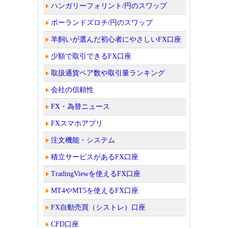
ハンガリーフォリント/円のスワップ
ポーランドズロチ/円のスワップ
羊飼いが選んだ初心者にやさしいFX口座
少額で取引できるFX口座
取扱通貨ペア数や取引量ランキング
会社の信頼性
FX・為替ニュース
FXスマホアプリ
注文機能・システム
積立サービスがあるFX口座
TradingViewを使えるFX口座
MT4やMT5を使えるFX口座
FX自動売買（シストレ）口座
CFD口座