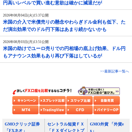
円高いレベルで買い進む意欲は確かに減退だが
2026年08月04日(火)15:37公開
米国の介入で米債売りの懸念やわらぎドル金利も低下、た
だ演出効果でのドル円下落はあまり続かないかも
2026年08月03日(月)13:51公開
米国の助けでユーロ売りでの円相場の底上げ効果、ドル円
もアナウンス効果もあり再び下落はしているが
>>最新記事一覧へ
GMOクリック証券
セントラル短資ＦＸ
GMO外貨 「外貨e
「FXネオ」
「ＦＸダイレクトプ
x」