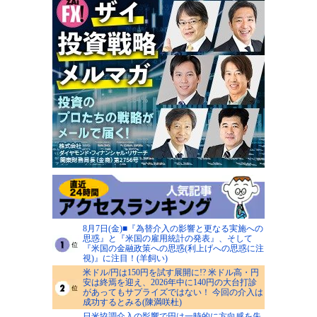
8月7日(金)■『為替介入の影響と更なる実施への
思惑』と『米国の雇用統計の発表』、そして
『米国の金融政策への思惑(利上げへの思惑に注
視)』に注目！(羊飼い)
米ドル/円は150円を試す展開に!? 米ドル高・円
安は終焉を迎え、2026年中に140円の大台打診
があってもサプライズではない！ 今回の介入は
成功するとみる(陳満咲杜)
日米協調介入の影響で円は一時的に方向感を失