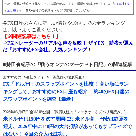
ため、最新の情報とは異なっている場合があります。最新の情報はザイFX！の
「FX会社おす
すめ比較」
や、各FX会社の公式サイトなどで確認してください
各FX口座のさらに詳しい情報や10位までの全ランキング
は、以下よりご覧ください。
【※関連記事はこちら！】
⇒
FXトレーダーのリアルな声を反映！ ザイFX！読者が選ん
だ「おすすめFX会社」人気ランキング！
■持田有紀子の「戦うオンナのマーケット日記」の関連記事
おすすめのFX会社をザイFX！編集部が徹底調査！
FX「ドル/円」のスワップポイントを比較！ 高い順にラン
キングして、おすすめのFX口座も紹介！ 約40のFX口座の
スワップポイントを調査【最新】
2026年08月07日(金)18:09公開 [陳満咲杜の「マーケットをズバリ裏読み」]
米ドル/円は150円を試す展開に!? 米ドル高・円安は終焉を
迎え、2026年中に140円の大台打診があってもサプライズで
はない！ 今回の介入は成功…