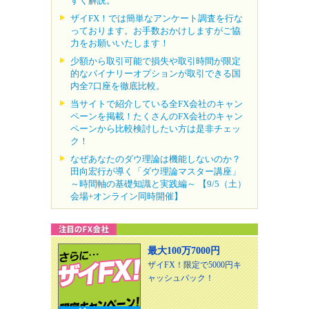
すく解説。
ザイFX！では簡単なアンケート調査を行な
っております。お手数おかけしますがご協
力をお願いいたします！
少額から取引可能で損失や取引時間が限定
的なバイナリーオプションが取引できる国
内全7口座を徹底比較。
当サイトで紹介している全FX会社のキャン
ペーンを掲載！たくさんのFX会社のキャン
ペーンから比較検討したい方は是非チェッ
ク！
なぜあなたのダウ理論は機能しないのか？
田向宏行が導く「ダウ理論マスター講座」
～時間軸の基礎知識と実践編～ 【9/5（土）
会場+オンライン同時開催】
最大100万7000円
ザイFX！限定で5000円キ
ャッシュバック！