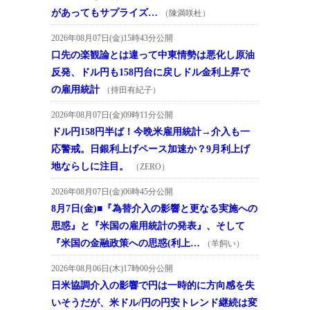
があってもサプライズ…
（陳満咲杜）
2026年08月07日(金)15時43分公開
口先の楽観論とは違って中東情勢は悪化し原油
反発、ドル円も158円台に戻しドル金利上昇で
の雇用統計
（持田有紀子）
2026年08月07日(金)09時11分公開
ドル円158円半ば！今晩米雇用統計→介入も一
応警戒。日銀利上げペース加速か？9月利上げ
地ならしに注目。
（ZERO）
2026年08月07日(金)06時45分公開
8月7日(金)■『為替介入の影響と更なる実施への
思惑』と『米国の雇用統計の発表』、そして
『米国の金融政策への思惑(利上…
（羊飼い）
2026年08月06日(木)17時00分公開
日米協調介入の影響で円は一時的に方向感を失
いそうだが、米ドル/円の円安トレンド継続は変