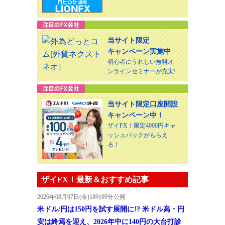
当サイト限定
キャンペーン実施中
初心者にうれしい無料オ
ンラインセミナーが充実!
当サイト限定口座開設
キャンペーン中！
ザイFX！限定4000円キャ
ッシュバックがもらえ
る！
ザイFX！最新＆おすすめ記事
2026年08月07日(金)18時09分公開
米ドル/円は150円を試す展開に!? 米ドル高・円
安は終焉を迎え、2026年中に140円の大台打診