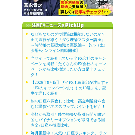
なぜあなたのダウ理論は機能しないのか？
田向宏行が導く「ダウ理論マスター講座」
～時間軸の基礎知識と実践編～ 【9/5（土）
会場+オンライン同時開催】
当サイトで紹介している全FX会社のキャン
ペーンを掲載！たくさんのFX会社のキャン
ペーンから比較検討したい方は是非チェッ
ク！
【2026年8月版】ザイFX！編集部が注目する
「FXのキャンペーンおすすめ10選」を、記
事で詳しく紹介！
約40口座を調査して比較！高金利通貨を含
む12通貨ペアのスワップポイントを紹介！
少額から取引可能で損失や取引時間が限定
的なバイナリーオプションが取引できる国
内全7口座を徹底比較。
毎月更新中！人気FX口座ランキング。 ラン