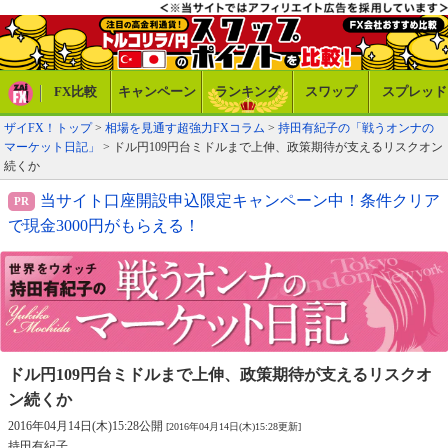
FX比較
キャンペーン
ランキング
スワップ
スプレッド
ザイFX！トップ
>
相場を見通す超強力FXコラム
>
持田有紀子の「戦うオンナの
マーケット日記」
> ドル円109円台ミドルまで上伸、政策期待が支えるリスクオン
続くか
当サイト口座開設申込限定キャンペーン中！条件クリア
で現金3000円がもらえる！
ドル円109円台ミドルまで上伸、
政策期待が支えるリスクオ
ン続くか
2016年04月14日(木)15:28公開
[2016年04月14日(木)15:28更新]
持田有紀子