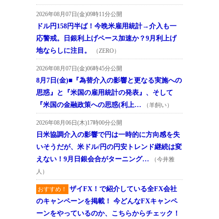
2026年08月07日(金)09時11分公開
ドル円158円半ば！今晩米雇用統計→介入も一
応警戒。日銀利上げペース加速か？9月利上げ
地ならしに注目。
（ZERO）
2026年08月07日(金)06時45分公開
8月7日(金)■『為替介入の影響と更なる実施への
思惑』と『米国の雇用統計の発表』、そして
『米国の金融政策への思惑(利上…
（羊飼い）
2026年08月06日(木)17時00分公開
日米協調介入の影響で円は一時的に方向感を失
いそうだが、米ドル/円の円安トレンド継続は変
えない！9月日銀会合がターニング…
（今井雅
人）
ザイFX！で紹介している全FX会社
おすすめ！
のキャンペーンを掲載！ 今どんなFXキャンペ
ーンをやっているのか、こちらからチェック！