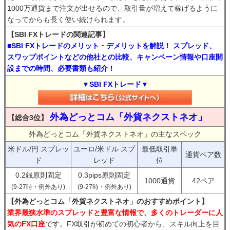
1000万通貨まで注文が出せるので、取引量が増えて稼げるように
なってからも長く使い続けられます。
【SBI FXトレードの関連記事】
■SBI FXトレードのメリット・デメリットを解説！ スプレッド、
スワップポイントなどの他社との比較、キャンペーン情報や口座開
設までの時間、必要書類も紹介！
▼SBI FXトレード▼
外為どっとコム「外貨ネクストネオ」
【総合3位】
外為どっとコム「外貨ネクストネオ」の主なスペック
米ドル/円 スプレッ
ユーロ/米ドル スプ
最低取引単
通貨ペア数
ド
レッド
位
0.2銭原則固定
0.3pips原則固定
1000通貨
42ペア
(9-27時・例外あり)
(9-27時・例外あり)
【外為どっとコム「外貨ネクストネオ」のおすすめポイント】
業界最狭水準のスプレッドと豊富な情報で、多くのトレーダーに人
気のFX口座
です。FX取引が初めての初心者から、スキル向上を目