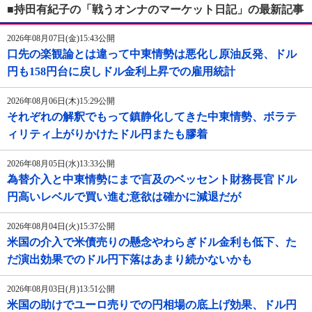
■持田有紀子の「戦うオンナのマーケット日記」の最新記事
2026年08月07日(金)15:43公開
口先の楽観論とは違って中東情勢は悪化し原油反発、ドル
円も158円台に戻しドル金利上昇での雇用統計
2026年08月06日(木)15:29公開
それぞれの解釈でもって鎮静化してきた中東情勢、ボラテ
ィリティ上がりかけたドル円またも膠着
2026年08月05日(水)13:33公開
為替介入と中東情勢にまで言及のベッセント財務長官ドル
円高いレベルで買い進む意欲は確かに減退だが
2026年08月04日(火)15:37公開
米国の介入で米債売りの懸念やわらぎドル金利も低下、た
だ演出効果でのドル円下落はあまり続かないかも
2026年08月03日(月)13:51公開
米国の助けでユーロ売りでの円相場の底上げ効果、ドル円