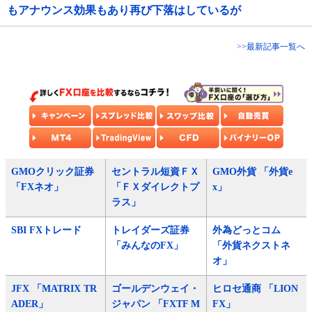
もアナウンス効果もあり再び下落はしているが
>>最新記事一覧へ
GMOクリック証券
セントラル短資ＦＸ
GMO外貨 「外貨e
「FXネオ」
「ＦＸダイレクトプ
x」
ラス」
SBI FXトレード
トレイダーズ証券
外為どっとコム
「みんなのFX」
「外貨ネクストネ
オ」
JFX 「MATRIX TR
ゴールデンウェイ・
ヒロセ通商 「LION
ADER」
ジャパン 「FXTF M
FX」