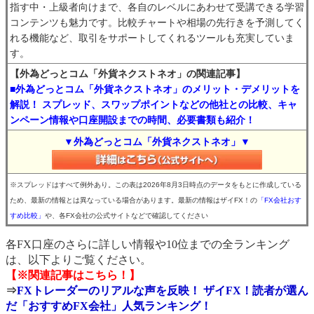
指す中・上級者向けまで、各自のレベルにあわせて受講できる学習
コンテンツも魅力です。比較チャートや相場の先行きを予測してく
れる機能など、取引をサポートしてくれるツールも充実していま
す。
【外為どっとコム「外貨ネクストネオ」の関連記事】
■外為どっとコム「外貨ネクストネオ」のメリット・デメリットを
解説！ スプレッド、スワップポイントなどの他社との比較、キャ
ンペーン情報や口座開設までの時間、必要書類も紹介！
▼外為どっとコム「外貨ネクストネオ」▼
※スプレッドはすべて例外あり。この表は2026年8月3日時点のデータをもとに作成している
ため、最新の情報とは異なっている場合があります。最新の情報はザイFX！の
「FX会社おす
すめ比較」
や、各FX会社の公式サイトなどで確認してください
各FX口座のさらに詳しい情報や10位までの全ランキング
は、以下よりご覧ください。
【※関連記事はこちら！】
⇒
FXトレーダーのリアルな声を反映！ ザイFX！読者が選ん
だ「おすすめFX会社」人気ランキング！