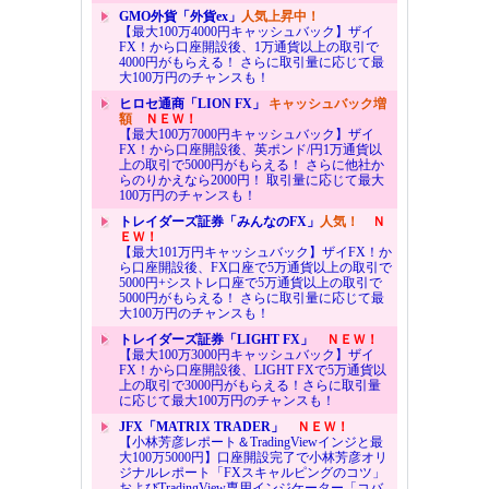
GMO外貨「外貨ex」
人気上昇中！
【最大100万4000円キャッシュバック】ザイ
FX！から口座開設後、1万通貨以上の取引で
4000円がもらえる！ さらに取引量に応じて最
大100万円のチャンスも！
ヒロセ通商「LION FX」
キャッシュバック増
額
ＮＥＷ！
【最大100万7000円キャッシュバック】ザイ
FX！から口座開設後、英ポンド/円1万通貨以
上の取引で5000円がもらえる！ さらに他社か
らのりかえなら2000円！ 取引量に応じて最大
100万円のチャンスも！
トレイダーズ証券「みんなのFX」
人気！
Ｎ
ＥＷ！
【最大101万円キャッシュバック】ザイFX！か
ら口座開設後、FX口座で5万通貨以上の取引で
5000円+シストレ口座で5万通貨以上の取引で
5000円がもらえる！ さらに取引量に応じて最
大100万円のチャンスも！
トレイダーズ証券「LIGHT FX」
ＮＥＷ！
【最大100万3000円キャッシュバック】ザイ
FX！から口座開設後、LIGHT FXで5万通貨以
上の取引で3000円がもらえる！さらに取引量
に応じて最大100万円のチャンスも！
JFX「MATRIX TRADER」
ＮＥＷ！
【小林芳彦レポート＆TradingViewインジと最
大100万5000円】口座開設完了で小林芳彦オリ
ジナルレポート「FXスキャルピングのコツ」
およびTradingView専用インジケーター「コバ