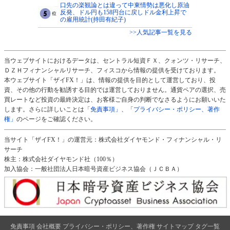
口先の楽観論とは違って中東情勢は悪化し原油
反発、ドル円も158円台に戻しドル金利上昇で
の雇用統計(持田有紀子)
>>人気記事一覧を見る
当ウェブサイトにおけるデータは、セントラル短資ＦＸ、クォンツ・リサーチ、
ＤＺＨフィナンシャルリサーチ、フィスコから情報の提供を受けております。
本ウェブサイト「ザイFX！」は、情報の提供を目的として運営しており、投
資、その他の行動を勧誘する目的では運営しておりません。通貨ペアの選択、売
買レートなど投資の最終決定は、お客様ご自身の判断でなさるようにお願いいた
します。さらに詳しいことは
「免責事項」
、
「プライバシー・ポリシー、著作
権」
のページをご確認ください。
当サイト「ザイFX！」の運営元：株式会社ダイヤモンド・フィナンシャル・リ
サーチ
株主：株式会社ダイヤモンド社（100％）
加入協会：一般社団法人日本暗号資産ビジネス協会（ＪＣＢＡ）
免責事項
会社概要
プライバシー・ポリシー、著作権
サイトマップ
タグ一覧