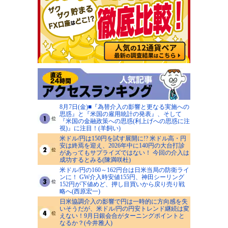
8月7日(金)■『為替介入の影響と更なる実施への
思惑』と『米国の雇用統計の発表』、そして
『米国の金融政策への思惑(利上げへの思惑に注
視)』に注目！(羊飼い)
米ドル/円は150円を試す展開に!? 米ドル高・円
安は終焉を迎え、2026年中に140円の大台打診
があってもサプライズではない！ 今回の介入は
成功するとみる(陳満咲杜)
米ドル/円の160～162円台は日米当局の防衛ライ
ンに！ GW介入時安値155円、神田シーリング
152円が下値めど、押し目買いから戻り売り戦
略へ(西原宏一)
日米協調介入の影響で円は一時的に方向感を失
いそうだが、米ドル/円の円安トレンド継続は変
えない！9月日銀会合がターニングポイントと
なるか？(今井雅人)