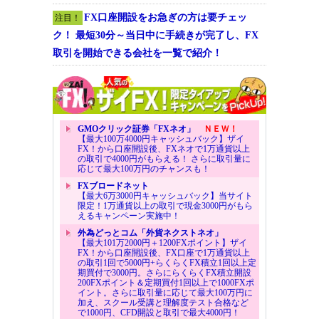
FX口座開設をお急ぎの方は要チェッ
注目！
ク！ 最短30分～当日中に手続きが完了し、FX
取引を開始できる会社を一覧で紹介！
GMOクリック証券「FXネオ」
ＮＥＷ！
【最大100万4000円キャッシュバック】ザイ
FX！から口座開設後、FXネオで1万通貨以上
の取引で4000円がもらえる！ さらに取引量に
応じて最大100万円のチャンスも！
FXブロードネット
【最大6万3000円キャッシュバック】当サイト
限定！1万通貨以上の取引で現金3000円がもら
えるキャンペーン実施中！
外為どっとコム「外貨ネクストネオ」
【最大101万2000円＋1200FXポイント】ザイ
FX！から口座開設後、FX口座で1万通貨以上
の取引1回で5000円+らくらくFX積立1回以上定
期買付で3000円。さらにらくらくFX積立開設
200FXポイント＆定期買付1回以上で1000FXポ
イント。さらに取引量に応じて最大100万円に
加え、スクール受講と理解度テスト合格など
で1000円、CFD開設と取引で最大4000円！