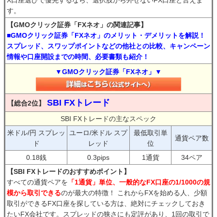
X口座選びで優先するなら、選択肢から外せないFX口座と言えま
す。
【GMOクリック証券「FXネオ」の関連記事】
■GMOクリック証券「FXネオ」のメリット・デメリットを解説！
スプレッド、スワップポイントなどの他社との比較、キャンペーン
情報や口座開設までの時間、必要書類も紹介！
▼GMOクリック証券「FXネオ」▼
SBI FXトレード
【総合2位】
SBI FXトレードの主なスペック
米ドル/円 スプレッ
ユーロ/米ドル スプ
最低取引単
通貨ペア数
ド
レッド
位
0.18銭
0.3pips
1通貨
34ペア
【SBI FXトレードのおすすめポイント】
すべての通貨ペアを
「1通貨」単位、一般的なFX口座の1/1000の規
模から取引できる
のが最大の特徴！ これからFXを始める人、少額
取引ができるFX口座を探している方は、絶対にチェックしておき
たいFX会社です。スプレッドの狭さにも定評があり、1回の取引で