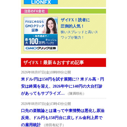
ザイFX！読者に
圧倒的人気！
狭いスプレッドと高いス
ワップが魅力！
ザイFX！最新＆おすすめ記事
2026年08月07日(金)18時09分公開
米ドル/円は150円を試す展開に!? 米ドル高・円
安は終焉を迎え、2026年中に140円の大台打診
があってもサプライズ…
（陳満咲杜）
2026年08月07日(金)15時43分公開
口先の楽観論とは違って中東情勢は悪化し原油
反発、ドル円も158円台に戻しドル金利上昇で
の雇用統計
（持田有紀子）