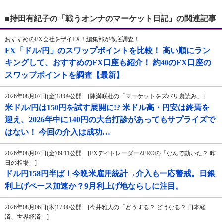
■持田有紀子の「戦うオンナのマーケット日記」の関連記事
おすすめのFX会社をザイFX！編集部が徹底調査！
FX「ドル/円」のスワップポイントを比較！ 高い順にラン
キングして、おすすめのFX口座も紹介！ 約40のFX口座の
スワップポイントを調査【最新】
2026年08月07日(金)18:09公開 [陳満咲杜の「マーケットをズバリ裏読み」]
米ドル/円は150円を試す展開に!? 米ドル高・円安は終焉を
迎え、2026年中に140円の大台打診があってもサプライズで
はない！ 今回の介入は成功…
2026年08月07日(金)09:11公開 [FXデイトレーダーZEROの「なんで動いた？ 昨
日の相場」]
ドル円158円半ば！今晩米雇用統計→介入も一応警戒。日銀
利上げペース加速か？9月利上げ地ならしに注目。
2026年08月06日(木)17:00公開 [今井雅人の「どうする？ どうなる？ 日本経
済、世界経済」]