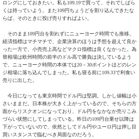
ロングにしておきたい。私も109.19で買って、それでしばら
くは持っていよう。また109円ちょうどを割り込んできたな
らば、そのときに投げ売りすればよい。
そのまま109円台を割れずにニューヨーク時間でも推移。
経済指標はマチマチで、企業決算のほうは予想を超えて良か
った一方で、小売売上高などマクロ指標は良くなかった。為
替相場は欧州時間の前半のドル高で勝負は決しているよう
で、ニューヨーク時間の本体では20－30ポイントほどのレン
ジ相場に落ち込んでしまった。私も寝る前に109.33で利食い
売りに出した。
今日になっても東京時間でドル円は堅調。しかし値幅は小
さいままだ。日本株が大きく上がっているので、そちらの方
面からリスクオンになっており、ドル円をなかなか売りこみ
づらい状態にしてしまっている。昨日の109円台乗せ以降は
下がっていないので、依然としてドル円やユーロ円は押し目
買いスタンスで臨むべき局面なのだろう。