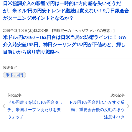
日米協調介入の影響で円は一時的に方向感を失いそうだ
が、米ドル/円の円安トレンド継続は変えない！9月日銀会合
がターニングポイントとなるか？
2026年08月06日(木)13:20公開 [西原宏一の「ヘッジファンドの思惑」]
米ドル/円の160～162円台は日米当局の防衛ラインに！ GW
介入時安値155円、神田シーリング152円が下値めど、押し
目買いから戻り売り戦略へ
関連タグ
米ドル/円
前の記事
次の記事
ドル円戻りを試し109円台タッ
ドル円109円台割れたがすぐ反
チ、米国オープンあたりを要
転、重要会合後の反動のほう
ウォッチ
注意すべき