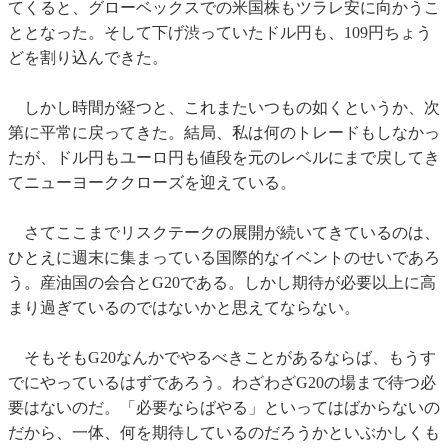
てくると、グローベックスでの米国株もツラレ安に向かうこ
ととなった。そして下げ渋っていたドル円も、109円ちょう
どを割り込んできた。
しかし時間が経つと、これまたいつもの如くというか、次
第に平常に戻ってきた。結局、私は何のトレードもしなかっ
たが、ドル円もユーロ円も値段を元のレベルにまで戻してき
てニューヨーククローズを迎えている。
さてここまでリスクテークの展開が続いてきているのは、
ひとえに週末に集まっている国際的なイベントのせいであろ
う。産油国の会合とG20である。しかし期待が必要以上に高
まり過ぎているのではないかと思えてならない。
そもそもG20なんかでやるべきことがあるならば、もうす
でにやっているはずであろう。わざわざG20の場まで待つ必
要はないのだ。「必要ならばやる」といってはばからないの
だから、一体、何を期待しているのだろうかといぶかしくも