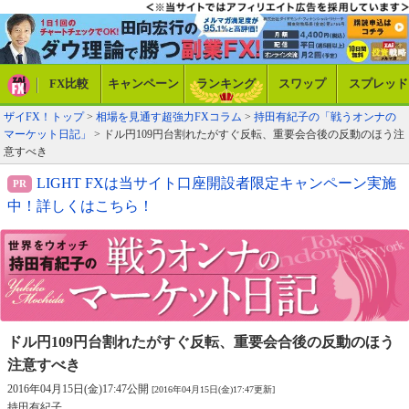
FX比較
キャンペーン
ランキング
スワップ
スプレッド
ザイFX！トップ
>
相場を見通す超強力FXコラム
>
持田有紀子の「戦うオンナの
マーケット日記」
> ドル円109円台割れたがすぐ反転、重要会合後の反動のほう注
意すべき
LIGHT FXは当サイト口座開設者限定キャンペーン実施
中！詳しくはこちら！
ドル円109円台割れたがすぐ反転、
重要会合後の反動のほう
注意すべき
2016年04月15日(金)17:47公開
[2016年04月15日(金)17:47更新]
持田有紀子