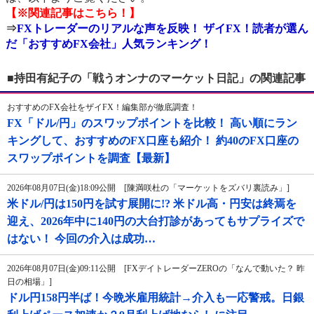
【※関連記事はこちら！】
⇒
FXトレーダーのリアルな声を反映！ ザイFX！読者が選ん
だ「おすすめFX会社」人気ランキング！
■持田有紀子の「戦うオンナのマーケット日記」の関連記事
おすすめのFX会社をザイFX！編集部が徹底調査！
FX「ドル/円」のスワップポイントを比較！ 高い順にラン
キングして、おすすめのFX口座も紹介！ 約40のFX口座の
スワップポイントを調査【最新】
2026年08月07日(金)18:09公開 [陳満咲杜の「マーケットをズバリ裏読み」]
米ドル/円は150円を試す展開に!? 米ドル高・円安は終焉を
迎え、2026年中に140円の大台打診があってもサプライズで
はない！ 今回の介入は成功…
2026年08月07日(金)09:11公開 [FXデイトレーダーZEROの「なんで動いた？ 昨
日の相場」]
ドル円158円半ば！今晩米雇用統計→介入も一応警戒。日銀