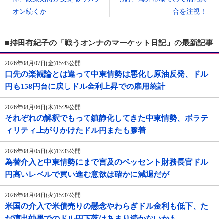
オン続くか
合を注視！
■持田有紀子の「戦うオンナのマーケット日記」の最新記事
2026年08月07日(金)15:43公開
口先の楽観論とは違って中東情勢は悪化し原油反発、ドル
円も158円台に戻しドル金利上昇での雇用統計
2026年08月06日(木)15:29公開
それぞれの解釈でもって鎮静化してきた中東情勢、ボラテ
ィリティ上がりかけたドル円またも膠着
2026年08月05日(水)13:33公開
為替介入と中東情勢にまで言及のベッセント財務長官ドル
円高いレベルで買い進む意欲は確かに減退だが
2026年08月04日(火)15:37公開
米国の介入で米債売りの懸念やわらぎドル金利も低下、た
だ演出効果でのドル円下落はあまり続かないかも