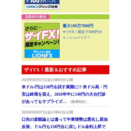
最大100万7000円
ザイFX！限定で5000円キ
ャッシュバック！
ザイFX！最新＆おすすめ記事
2026年08月07日(金)18時09分公開
米ドル/円は150円を試す展開に!? 米ドル高・円
安は終焉を迎え、2026年中に140円の大台打診
があってもサプライズ…
（陳満咲杜）
2026年08月07日(金)15時43分公開
口先の楽観論とは違って中東情勢は悪化し原油
反発、ドル円も158円台に戻しドル金利上昇で