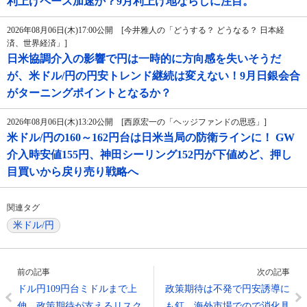
利上げペース加速か？9月利上げ地ならしに注目。
2026年08月06日(木)17:00公開 [今井雅人の「どうする？ どうなる？ 日本経
済、世界経済」]
日米協調介入の影響で円は一時的に方向感を失いそうだ
が、米ドル/円の円安トレンド継続は変えない！9月日銀会合
がターニングポイントとなるか？
2026年08月06日(木)13:20公開 [西原宏一の「ヘッジファンドの思惑」]
米ドル/円の160～162円台は日米当局の防衛ラインに！ GW
介入時安値155円、神田シーリング152円が下値めど、押し
目買いから戻り売り戦略へ
関連タグ
米ドル/円
前の記事
次の記事
ドル円109円台ミドルまで上
政策期待は不発で円安誘導に
伸、政策期待が支えるリスク
も釘、海外市場でので消化具