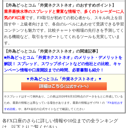
【外為どっとコム「外貨ネクストネオ」のおすすめポイント】
業界最狭水準のスプレッドと豊富な情報で、多くのトレーダーに人
気のFX口座
です。FX取引が初めての初心者から、スキル向上を目
指す中・上級者向けまで、各自のレベルにあわせて受講できる学習
コンテンツも魅力です。比較チャートや相場の先行きを予測してく
れる機能など、取引をサポートしてくれるツールも充実していま
す。
【外為どっとコム「外貨ネクストネオ」の関連記事】
■外為どっとコム「外貨ネクストネオ」のメリット・デメリットを
解説！ スプレッド、スワップポイントなどの他社との比較、キャ
ンペーン情報や口座開設までの時間、必要書類も紹介！
▼外為どっとコム「外貨ネクストネオ」▼
※スプレッドはすべて例外あり。この表は2026年8月3日時点のデータをもとに作成している
ため、最新の情報とは異なっている場合があります。最新の情報はザイFX！の
「FX会社おす
すめ比較」
や、各FX会社の公式サイトなどで確認してください
各FX口座のさらに詳しい情報や10位までの全ランキング
は、以下よりご覧ください。