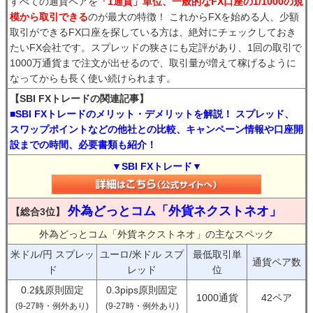
すべての通貨ペアを
「1通貨」単位、一般的なFX口座の1/1000の規
模から取引できる
のが最大の特徴！ これからFXを始める人、少額
取引ができるFX口座を探している方は、絶対にチェックしておき
たいFX会社です。スプレッドの狭さにも定評があり、1回の取引で
1000万通貨まで注文が出せるので、取引量が増えて稼げるように
なってからも長く使い続けられます。
【SBI FXトレードの関連記事】
■SBI FXトレードのメリット・デメリットを解説！ スプレッド、
スワップポイントなどの他社との比較、キャンペーン情報や口座開
設までの時間、必要書類も紹介！
▼SBI FXトレード▼
外為どっとコム「外貨ネクストネオ」
【総合3位】
外為どっとコム「外貨ネクストネオ」の主なスペック
米ドル/円 スプレッ
ユーロ/米ドル スプ
最低取引単
通貨ペア数
ド
レッド
位
0.2銭原則固定
0.3pips原則固定
1000通貨
42ペア
(9-27時・例外あり)
(9-27時・例外あり)