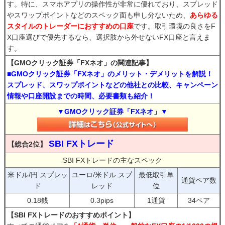
す。特に、スマホアプリの操作性が非常に優れており、スプレッド
やスワップポイントなどのスペック面も申し分ないため、
あらゆる
スタイルのトレーダーにおすすめの口座
です。取引環境の良さをF
X口座選びで優先するなら、選択肢から外せないFX口座と言えま
す。
【GMOクリック証券「FXネオ」の関連記事】
■GMOクリック証券「FXネオ」のメリット・デメリットを解説！
スプレッド、スワップポイントなどの他社との比較、キャンペーン
情報や口座開設までの時間、必要書類も紹介！
▼GMOクリック証券「FXネオ」▼
SBI FXトレード
【総合2位】
SBI FXトレードの主なスペック
米ドル/円 スプレッ
ユーロ/米ドル スプ
最低取引単
通貨ペア数
ド
レッド
位
0.18銭
0.3pips
1通貨
34ペア
【SBI FXトレードのおすすめポイント】