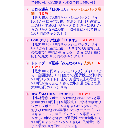
で1000円、CFD開設と取引で最大4000円！
ヒロセ通商「LION FX」
キャッシュバック増
額
ＮＥＷ！
【最大100万7000円キャッシュバック】ザイ
FX！から口座開設後、英ポンド/円1万通貨以
上の取引で5000円がもらえる！ さらに他社か
らのりかえなら2000円！ 取引量に応じて最大
100万円のチャンスも！
GMOクリック証券「FXネオ」
ＮＥＷ！
【最大100万4000円キャッシュバック】ザイ
FX！から口座開設後、FXネオで1万通貨以上
の取引で4000円がもらえる！ さらに取引量に
応じて最大100万円のチャンスも！
トレイダーズ証券「みんなのFX」
人気！
Ｎ
ＥＷ！
【最大101万円キャッシュバック】ザイFX！か
ら口座開設後、FX口座で5万通貨以上の取引で
5000円+シストレ口座で5万通貨以上の取引で
5000円がもらえる！ さらに取引量に応じて最
大100万円のチャンスも！
JFX「MATRIX TRADER」
ＮＥＷ！
【小林芳彦レポート＆TradingViewインジと最
大100万5000円】口座開設完了で小林芳彦オリ
ジナルレポート「FXスキャルピングのコツ」
およびTradingView専用インジケーター「コバ
スキャインジ」当日プレゼント＆専用フォー
ムからの申込と合計1万通貨以上の新規取引で
5000円キャッシュバック！さらに取引量に応
じて最大100万円のチャンスも！