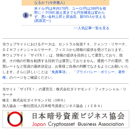
なるか？(今井雅人)
米ドル/円は年内170円、ユーロ/円は200円を視
野に！ FOMC据え置きでも円安構造は変わら
ず、悪い金利上昇と原油高、新NISAが支える
(西原宏一)
>>人気記事一覧を見る
当ウェブサイトにおけるデータは、セントラル短資ＦＸ、クォンツ・リサーチ、
ＤＺＨフィナンシャルリサーチ、フィスコから情報の提供を受けております。
本ウェブサイト「ザイFX！」は、情報の提供を目的として運営しており、投
資、その他の行動を勧誘する目的では運営しておりません。通貨ペアの選択、売
買レートなど投資の最終決定は、お客様ご自身の判断でなさるようにお願いいた
します。さらに詳しいことは
「免責事項」
、
「プライバシー・ポリシー、著作
権」
のページをご確認ください。
当サイト「ザイFX！」の運営元：株式会社ダイヤモンド・フィナンシャル・リ
サーチ
株主：株式会社ダイヤモンド社（100％）
加入協会：一般社団法人日本暗号資産ビジネス協会（ＪＣＢＡ）