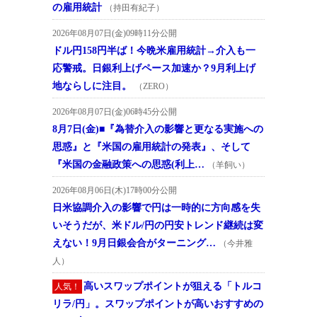
の雇用統計
（持田有紀子）
2026年08月07日(金)09時11分公開
ドル円158円半ば！今晩米雇用統計→介入も一
応警戒。日銀利上げペース加速か？9月利上げ
地ならしに注目。
（ZERO）
2026年08月07日(金)06時45分公開
8月7日(金)■『為替介入の影響と更なる実施への
思惑』と『米国の雇用統計の発表』、そして
『米国の金融政策への思惑(利上…
（羊飼い）
2026年08月06日(木)17時00分公開
日米協調介入の影響で円は一時的に方向感を失
いそうだが、米ドル/円の円安トレンド継続は変
えない！9月日銀会合がターニング…
（今井雅
人）
高いスワップポイントが狙える「トルコ
人気！
リラ/円」。スワップポイントが高いおすすめの