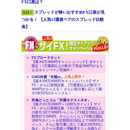
FX口座は？
スプレッドが狭いおすすめFX口座が見
注目！
つかる！ 【人気13通貨ペアのスプレッド比較
表】
FXブロードネット
【最大6万3000円キャッシュバック】当サイト
限定！1万通貨以上の取引で現金3000円がもら
えるキャンペーン実施中！
GMO外貨「外貨ex」
人気上昇中！
【最大100万4000円キャッシュバック】ザイ
FX！から口座開設後、1万通貨以上の取引で
4000円がもらえる！ さらに取引量に応じて最
大100万円のチャンスも！
外為どっとコム「外貨ネクストネオ」
【最大101万2000円＋1200FXポイント】ザイ
FX！から口座開設後、FX口座で1万通貨以上
の取引1回で5000円+らくらくFX積立1回以上定
期買付で3000円。さらにらくらくFX積立開設
200FXポイント＆定期買付1回以上で1000FXポ
イント。さらに取引量に応じて最大100万円に
加え、スクール受講と理解度テスト合格など