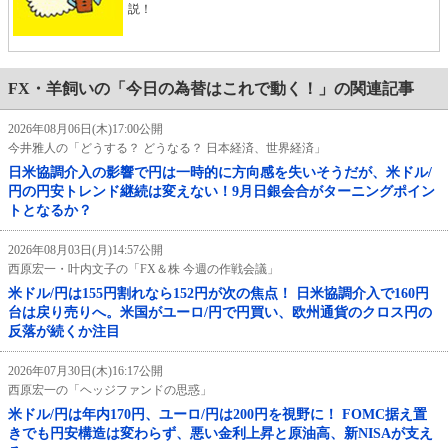
説！
FX・羊飼いの「今日の為替はこれで動く！」の関連記事
2026年08月06日(木)17:00公開
今井雅人の「どうする？ どうなる？ 日本経済、世界経済」
日米協調介入の影響で円は一時的に方向感を失いそうだが、米ドル/
円の円安トレンド継続は変えない！9月日銀会合がターニングポイン
トとなるか？
2026年08月03日(月)14:57公開
西原宏一・叶内文子の「FX＆株 今週の作戦会議」
米ドル/円は155円割れなら152円が次の焦点！ 日米協調介入で160円
台は戻り売りへ。米国がユーロ/円で円買い、欧州通貨のクロス円の
反落が続くか注目
2026年07月30日(木)16:17公開
西原宏一の「ヘッジファンドの思惑」
米ドル/円は年内170円、ユーロ/円は200円を視野に！ FOMC据え置
きでも円安構造は変わらず、悪い金利上昇と原油高、新NISAが支え