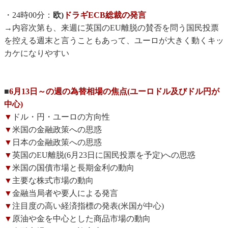
・24時00分：
欧)
ドラギECB総裁の発言
→内容次第も、来週に英国のEU離脱の賛否を問う国民投票
を控える週末と言うこともあって、ユーロが大きく動くキッ
カケになりやすい
■
6月13日～の週の為替相場の焦点(ユーロドル及びドル円が
中心)
▼
ドル・円・ユーロの方向性
▼
米国の金融政策への思惑
▼
日本の金融政策への思惑
▼
英国のEU離脱(6月23日に国民投票を予定)への思惑
▼
米国の国債市場と長期金利の動向
▼
主要な株式市場の動向
▼
金融当局者や要人による発言
▼
注目度の高い経済指標の発表(米国が中心)
▼
原油や金を中心とした商品市場の動向