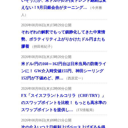
いそうだが、米ドル/円の円安トレンド継続は変
えない！9月日銀会合がターニング…
（今井雅
人）
2026年08月06日(木)15時29分公開
それぞれの解釈でもって鎮静化してきた中東情
勢、ボラティリティ上がりかけたドル円またも
膠着
（持田有紀子）
2026年08月06日(木)13時20分公開
米ドル/円の160～162円台は日米当局の防衛ライ
ンに！ GW介入時安値155円、神田シーリング
152円が下値めど、押…
（西原宏一）
2026年08月06日(木)12時00分公開
FX「スイスフラン/トルコリラ（CHF/TRY）」
のスワップポイントを比較！ もっとも高水準の
スワップポイントを提供し…
（FX情報局）
2026年08月06日(木)09時21分公開
次の介入いつ？日銀利上げペース上げざるを得