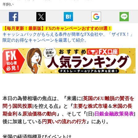
羊飼い
【毎月更新！最新版】FXのキャンペーンおすすめ10選！
キャッシュバックがもらえる条件が簡単なFX会社や、「ザイFX！」
限定のお得なキャンペーンを厳選して紹介。
本日の為替相場の焦点は、『来週に[
英国のEU離脱の賛否を
問う国民投票
]を控える点』と『
主要な株式市場
＆
米国の長
期金利
＆
原油価格の動向
』、そして『[日)
日銀金融政策発表
]
後に加速している
円買いの流れの行方
』にあり。
米国の経済指標及びイベントは、