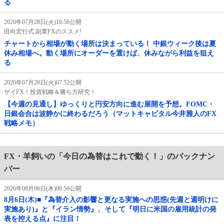
る
2026年07月28日(火)16:56公開
田向宏行式 副業FXのススメ!
チャートから相場が動く場所は決まっている！ 中銀ウィーク後は夏
休み相場へ。動く場所にオーダーを置けば、休みながら利益を狙え
る
2026年07月28日(火)07:52公開
ザイFX！投資戦略＆勝ち方研究！
【今週の見通し】ゆっくりと円安方向に進む展開を予想。FOMC・
日銀会合は波静かに終わるだろう（マットキャピタル今井雅人のFX
戦略メモ）
FX・羊飼いの「今日の為替はこれで動く！」のバックナン
バー
2026年08月06日(木)06:50公開
8月6日(木)■『為替介入の影響と更なる実施への思惑(先週と週明けに
実施あり)』と『イラン情勢』、そして『明日に米国の雇用統計の発
表を控える点』に注目！