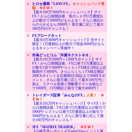
ヒロセ通商「LION FX」
キャッシュバック増
額
ＮＥＷ！
【最大100万7000円キャッシュバック】ザイ
FX！から口座開設後、英ポンド/円1万通貨以
上の取引で5000円がもらえる！ さらに他社か
らのりかえなら2000円！ 取引量に応じて最大
100万円のチャンスも！
FXブロードネット
【最大6万3000円キャッシュバック】当サイト
限定！1万通貨以上の取引で現金3000円がもら
えるキャンペーン実施中！
外為どっとコム「外貨ネクストネオ」
【最大101万2000円＋1200FXポイント】ザイ
FX！から口座開設後、FX口座で1万通貨以上
の取引1回で5000円+らくらくFX積立1回以上定
期買付で3000円。さらにらくらくFX積立開設
200FXポイント＆定期買付1回以上で1000FXポ
イント。さらに取引量に応じて最大100万円に
加え、スクール受講と理解度テスト合格など
で1000円、CFD開設と取引で最大4000円！
トレイダーズ証券「みんなのFX」
人気！
Ｎ
ＥＷ！
【最大101万円キャッシュバック】ザイFX！か
ら口座開設後、FX口座で5万通貨以上の取引で
5000円+シストレ口座で5万通貨以上の取引で
5000円がもらえる！ さらに取引量に応じて最
大100万円のチャンスも！
JFX「MATRIX TRADER」
ＮＥＷ！
【小林芳彦レポート＆TradingViewインジと最