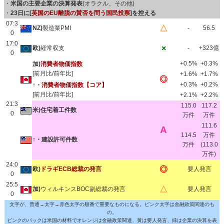
・
米国の主要企業の決算発表
(オラクル、その他)
・
23日に[
英国のEU離脱の賛否を問う国民投票
]を控える
07:3
△
NZ)
製造業PMI
-
56.5
0
17:0
×
欧)
経常収支
-
+323億
0
+0.5%
+0.3%
加)
消費者物価指数
[前月比/前年比]
+1.6%
+1.7%
◎
+0.3%
+0.2%
↑・
消費者物価指数【コア】
[前月比/前年比]
+2.1%
+2.2%
21:3
115.0
117.2
米)住宅着工件数
0
万件
万件
111.6
A
114.5
万件
↑・建設許可件数
万件
(113.0
万件)
24:0
◎
欧)
ドラギECB総裁の発言
要人発言
0
25:5
△
加)
ウィルキンスBOC副総裁の発言
要人発言
0
文字が、普通→太字→赤色太字の順番で重要なものになる。ピンク太字は金融政策関連のも
の。
ピンクのバックは米国の材料でオレンジは金融政策関連、黄は要人発言、緑は企業の決算を表