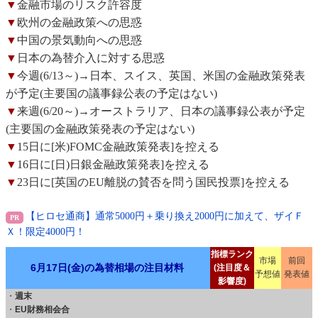
▼
金融市場のリスク許容度
▼
欧州の金融政策への思惑
▼
中国の景気動向への思惑
▼
日本の為替介入に対する思惑
▼
今週(6/13～)→日本、スイス、英国、米国の金融政策発表
が予定(主要国の議事録公表の予定はない)
▼
来週(6/20～)→オーストラリア、日本の議事録公表が予定
(主要国の金融政策発表の予定はない)
▼
15日に[米)FOMC金融政策発表]を控える
▼
16日に[日)日銀金融政策発表]を控える
▼
23日に[英国のEU離脱の賛否を問う国民投票]を控える
【ヒロセ通商】通常5000円＋乗り換え2000円に加えて、ザイＦ
Ｘ！限定4000円！
指標ランク
市場
前回
6月17日(金)の為替相場の注目材料
(注目度＆
予想値
発表値
影響度)
・
週末
・
EU財務相会合