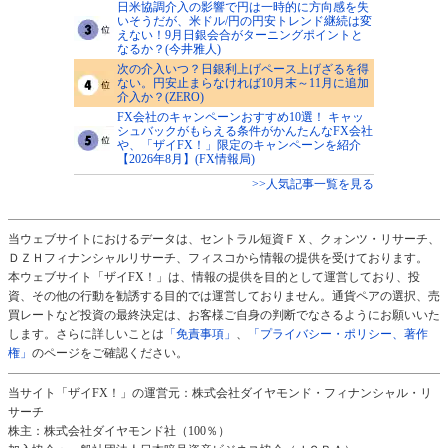
日米協調介入の影響で円は一時的に方向感を失
いそうだが、米ドル/円の円安トレンド継続は変
えない！9月日銀会合がターニングポイントと
なるか？(今井雅人)
次の介入いつ？日銀利上げペース上げざるを得
ない。円安止まらなければ10月末～11月に追加
介入か？(ZERO)
FX会社のキャンペーンおすすめ10選！ キャッ
シュバックがもらえる条件がかんたんなFX会社
や、「ザイFX！」限定のキャンペーンを紹介
【2026年8月】(FX情報局)
>>人気記事一覧を見る
当ウェブサイトにおけるデータは、セントラル短資ＦＸ、クォンツ・リサーチ、
ＤＺＨフィナンシャルリサーチ、フィスコから情報の提供を受けております。
本ウェブサイト「ザイFX！」は、情報の提供を目的として運営しており、投
資、その他の行動を勧誘する目的では運営しておりません。通貨ペアの選択、売
買レートなど投資の最終決定は、お客様ご自身の判断でなさるようにお願いいた
します。さらに詳しいことは
「免責事項」
、
「プライバシー・ポリシー、著作
権」
のページをご確認ください。
当サイト「ザイFX！」の運営元：株式会社ダイヤモンド・フィナンシャル・リ
サーチ
株主：株式会社ダイヤモンド社（100％）