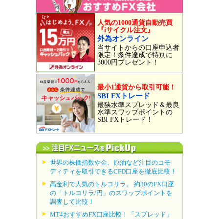
人気の1000通貨自動売買
『iサイクル注文』
外為オンライン
当サイトからの口座申込者
限定！条件達成で特別に
3000円プレゼント！
最小1通貨から取引可能！
SBI FXトレード
最狭水準スプレッド＆最良
水準スワップポイントの
SBI FXトレード！
世界の株価指数や金、原油など注目のコモ
ディティを取引できるCFD口座を徹底比較！
高金利で人気のトルコリラ。 約30のFX口座
の「トルコリラ/円」のスワップポイントを
調査して比較！
MT4おすすめFX口座比較！「スプレッド」