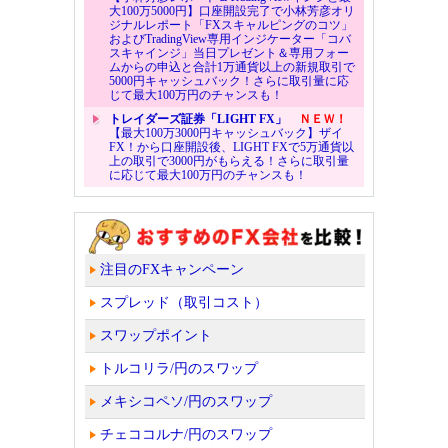
大100万5000円】口座開設完了で小林芳彦オリ
ジナルレポート「FXスキャルピングのコツ」
およびTradingView専用インジケーター「コバ
スキャインジ」当日プレゼント＆専用フォー
ムからの申込と合計1万通貨以上の新規取引で
5000円キャッシュバック！さらに取引量に応
じて最大100万円のチャンスも！
トレイダーズ証券「LIGHT FX」
ＮＥＷ！
【最大100万3000円キャッシュバック】ザイ
FX！から口座開設後、LIGHT FXで5万通貨以
上の取引で3000円がもらえる！さらに取引量
に応じて最大100万円のチャンスも！
注目のFXキャンペーン
スプレッド（取引コスト）
スワップポイント
トルコリラ/円のスワップ
メキシコペソ/円のスワップ
チェココルナ/円のスワップ