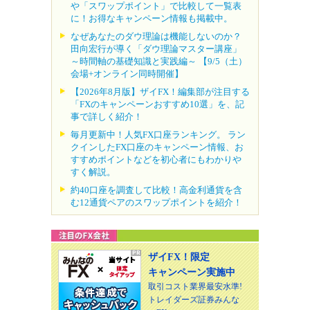
や「スワップポイント」で比較して一覧表
に！お得なキャンペーン情報も掲載中。
なぜあなたのダウ理論は機能しないのか？
田向宏行が導く「ダウ理論マスター講座」
～時間軸の基礎知識と実践編～ 【9/5（土）
会場+オンライン同時開催】
【2026年8月版】ザイFX！編集部が注目する
「FXのキャンペーンおすすめ10選」を、記
事で詳しく紹介！
毎月更新中！人気FX口座ランキング。 ラン
クインしたFX口座のキャンペーン情報、お
すすめポイントなどを初心者にもわかりや
すく解説。
約40口座を調査して比較！高金利通貨を含
む12通貨ペアのスワップポイントを紹介！
ザイFX！限定
キャンペーン実施中
取引コスト業界最安水準!
トレイダーズ証券みんな