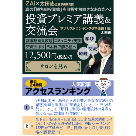
8月6日(木)■『為替介入の影響と更なる実施への
思惑(先週と週明けに実施あり)』と『イラン情
勢』、そして『明日に米国の雇用統計の発表を
控える点』に注目！(羊飼い)
米ドル/円の160～162円台は日米当局の防衛ライ
ンに！ GW介入時安値155円、神田シーリング
152円が下値めど、押し目買いから戻り売り戦
略へ(西原宏一)