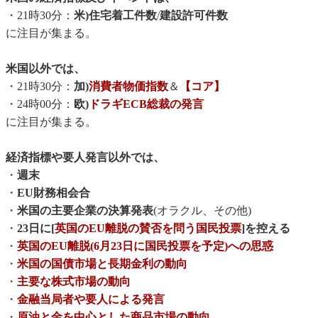
・21時30分：
米)住宅着工件数
/
建設許可件数
に注目が集まる。
米国以外では、
・21時30分：
加)
消費者物価指数
＆
【コア】
・24時00分：
欧)
ドラギECB総裁の発言
に注目が集まる。
経済指標や要人発言以外では、
・
週末
・
EU財務相会合
・
米国の主要企業の決算発表
(オラクル、その他)
・
23日に[
英国のEU離脱の賛否を問う国民投票
]を控える
・
英国のEU離脱(6月23日に国民投票を予定)への思惑
・
米国の国債市場と長期金利の動向
・
主要な株式市場の動向
・
金融当局者や要人による発言
・
原油と金を中心とした商品市場の動向