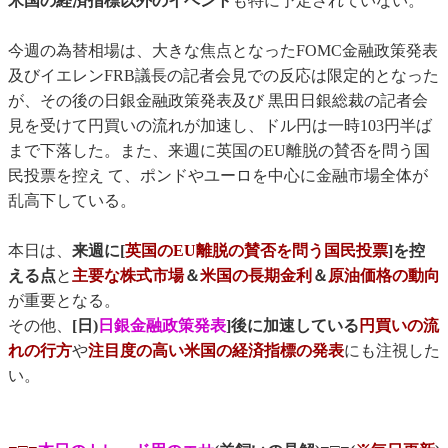
米国の経済指標以外のイベント
も特に予定されていない。
今週の為替相場は、大きな焦点となったFOMC金融政策発表
及びイエレンFRB議長の記者会見での反応は限定的となった
が、その後の日銀金融政策発表及び 黒田日銀総裁の記者会
見を受けて円買いの流れが加速し、ドル円は一時103円半ば
まで下落した。また、来週に英国のEU離脱の賛否を問う国
民投票を控え て、ポンドやユーロを中心に金融市場全体が
乱高下している。
本日は、
来週に[
英国のEU離脱の賛否を問う国民投票
]を控
える点
と
主要な株式市場
＆
米国の長期金利
＆
原油価格の動向
が重要となる。
その他、
[日)
日銀金融政策発表
]後に加速している
円買いの流
れの行方
や
注目度の高い米国の経済指標の発表
にも注視した
い。