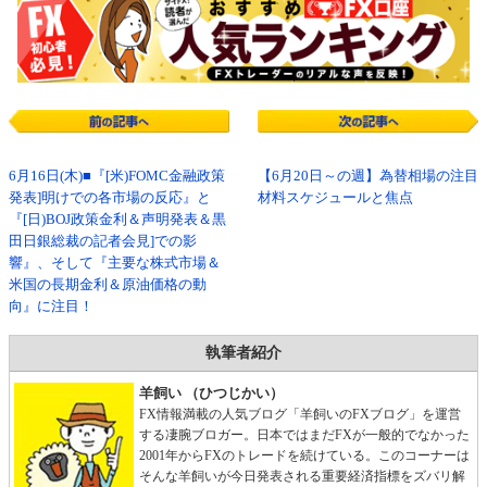
6月16日(木)■『[米)FOMC金融政策
【6月20日～の週】為替相場の注目
発表]明けでの各市場の反応』と
材料スケジュールと焦点
『[日)BOJ政策金利＆声明発表＆黒
田日銀総裁の記者会見]での影
響』、そして『主要な株式市場＆
米国の長期金利＆原油価格の動
向』に注目！
執筆者紹介
羊飼い （ひつじかい）
FX情報満載の人気ブログ「羊飼いのFXブログ」を運営
する凄腕ブロガー。日本ではまだFXが一般的でなかった
2001年からFXのトレードを続けている。このコーナーは
そんな羊飼いが今日発表される重要経済指標をズバリ解