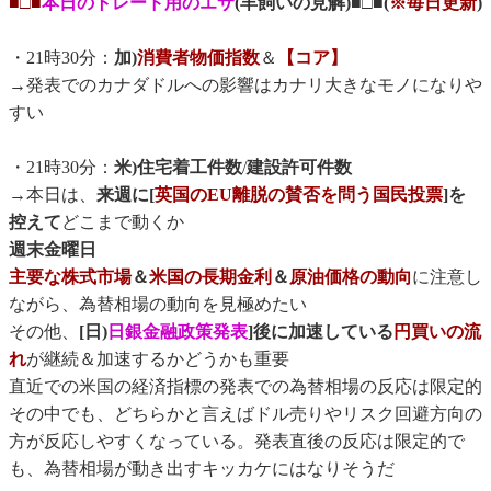
■□■
本日のトレード用のエサ
(羊飼いの見解)■□■(
※毎日更新
)
・21時30分：
加)
消費者物価指数
＆
【コア】
→発表でのカナダドルへの影響はカナリ大きなモノになりや
すい
・21時30分：
米)住宅着工件数
/
建設許可件数
→本日は、
来週に[
英国のEU離脱の賛否を問う国民投票
]を
控えて
どこまで動くか
週末金曜日
主要な株式市場
＆
米国の長期金利
＆
原油価格の動向
に注意し
ながら、為替相場の動向を見極めたい
その他、
[日)
日銀金融政策発表
]後に加速している
円買いの流
れ
が継続＆加速するかどうかも重要
直近での米国の経済指標の発表での為替相場の反応は限定的
その中でも、どちらかと言えばドル売りやリスク回避方向の
方が反応しやすくなっている。発表直後の反応は限定的で
も、為替相場が動き出すキッカケにはなりそうだ