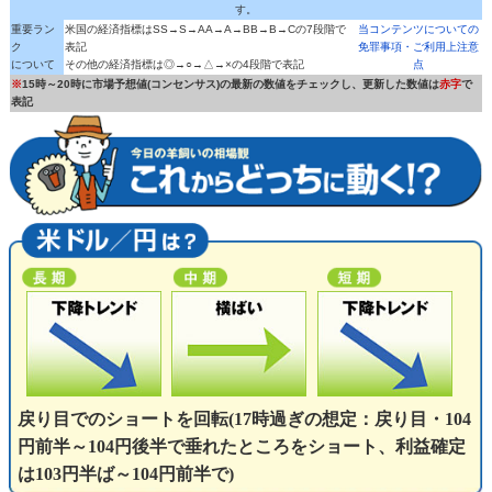
す。
重要ラン
米国の経済指標はSS→S→AA→A→BB→B→Cの7段階で
当コンテンツについての
ク
表記
免罪事項・ご利用上注意
について
その他の経済指標は◎→○→△→×の4段階で表記
点
※
15時～20時に市場予想値(コンセンサス)の最新の数値をチェックし、更新した数値は
赤字
で
表記
戻り目でのショートを回転(17時過ぎの想定：戻り目・104
円前半～104円後半で垂れたところをショート、利益確定
は103円半ば～104円前半で)