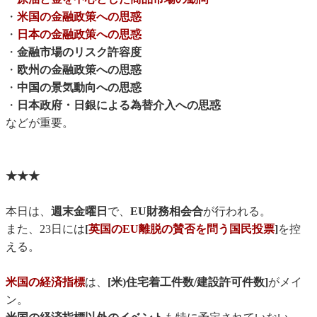
・
米国の金融政策への思惑
・
日本の金融政策への思惑
・
金融市場のリスク許容度
・
欧州の金融政策への思惑
・
中国の景気動向への思惑
・
日本政府・日銀による為替介入への思惑
などが重要。
★★★
本日は、
週末金曜日
で、
EU財務相会合
が行われる。
また、23日には
[
英国のEU離脱の賛否を問う国民投票
]
を控
える。
米国の経済指標
は、
[
米)住宅着工件数
/
建設許可件数
]
がメイ
ン。