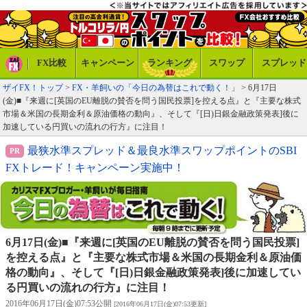
FX比較
キャンペーン
ランキング
スワップ
スプレッド
ザイFX！トップ
>
FX・羊飼いの「今日の為替はこれで動く！」
> 6月17日
(金)■『来週に[英国のEU離脱の賛否を問う国民投票]を控える点』と『主要な株式
市場＆米国の長期金利＆原油価格の動向』、そして『[日)日銀金融政策発表]後に
加速している円買いの流れの行方』に注目！
最狭水準スプレッド＆最良水準スワップポイントのSBI
FXトレード！キャンペーン実施中！
6月17日(金)■『来週に[英国のEU離脱の賛否を問う国民投票]
を控える点』と『主要な株式市場＆米国の長期金利＆原油価
格の動向』、そして『[日)日銀金融政策発表]後に加速してい
る円買いの流れの行方』に注目！
2016年06月17日(金)07:53公開
[2016年06月17日(金)07:53更新]