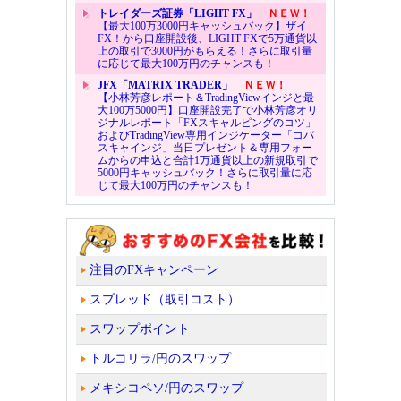
トレイダーズ証券「LIGHT FX」
ＮＥＷ！
【最大100万3000円キャッシュバック】ザイ
FX！から口座開設後、LIGHT FXで5万通貨以
上の取引で3000円がもらえる！さらに取引量
に応じて最大100万円のチャンスも！
JFX「MATRIX TRADER」
ＮＥＷ！
【小林芳彦レポート＆TradingViewインジと最
大100万5000円】口座開設完了で小林芳彦オリ
ジナルレポート「FXスキャルピングのコツ」
およびTradingView専用インジケーター「コバ
スキャインジ」当日プレゼント＆専用フォー
ムからの申込と合計1万通貨以上の新規取引で
5000円キャッシュバック！さらに取引量に応
じて最大100万円のチャンスも！
注目のFXキャンペーン
スプレッド（取引コスト）
スワップポイント
トルコリラ/円のスワップ
メキシコペソ/円のスワップ