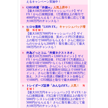
えるキャンペーン実施中！
GMO外貨「外貨ex」
人気上昇中！
【最大100万4000円キャッシュバック】ザイ
FX！から口座開設後、1万通貨以上の取引で
4000円がもらえる！ さらに取引量に応じて最
大100万円のチャンスも！
ヒロセ通商「LION FX」
キャッシュバック増
額
ＮＥＷ！
【最大100万7000円キャッシュバック】ザイ
FX！から口座開設後、英ポンド/円1万通貨以
上の取引で5000円がもらえる！ さらに他社か
らのりかえなら2000円！ 取引量に応じて最大
100万円のチャンスも！
外為どっとコム「外貨ネクストネオ」
【最大101万2000円＋1200FXポイント】ザイ
FX！から口座開設後、FX口座で1万通貨以上
の取引1回で5000円+らくらくFX積立1回以上定
期買付で3000円。さらにらくらくFX積立開設
200FXポイント＆定期買付1回以上で1000FXポ
イント。さらに取引量に応じて最大100万円に
加え、スクール受講と理解度テスト合格など
で1000円、CFD開設と取引で最大4000円！
トレイダーズ証券「みんなのFX」
人気！
Ｎ
ＥＷ！
【最大101万円キャッシュバック】ザイFX！か
ら口座開設後、FX口座で5万通貨以上の取引で
5000円+シストレ口座で5万通貨以上の取引で
5000円がもらえる！ さらに取引量に応じて最
大100万円のチャンスも！