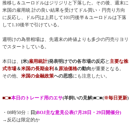
推移し＆ユーロドルはジリジリと下落した。その後、週末に
米国の雇用統 計の良い結果を受けてドル買い・円売り方向
に反応し、ドル円は上昇して101円後半＆ユーロドルは下落
して1.10後半で引けている。
週明けの為替相場は、先週末の終値よりも多少の円売りヨリ
でスタートしている。
本日は、
[米)
雇用統計
]発表明けでの各市場の反応
と
主要な株
式市場
＆
米国の長期金利
＆
原油価格
の動向
が重要となる。
その他、
米国の金融政策
への思惑
にも注意したい。
■□■
本日のトレード用のエサ
(羊飼いの見解)■□■(
※毎日更新
)
・08時50分：
日)
BOJ主な意見公表(7月28日・29日開催分)
→反応は限定的か