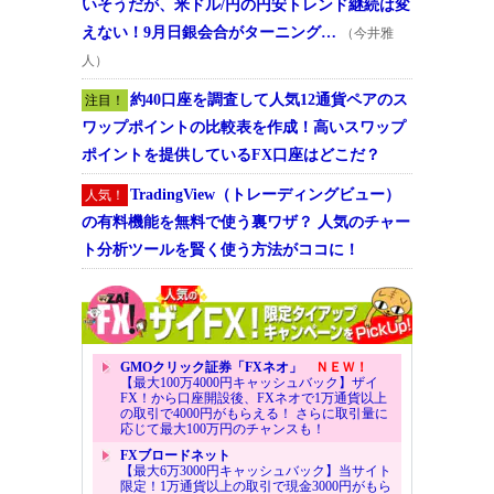
いそうだが、米ドル/円の円安トレンド継続は変
えない！9月日銀会合がターニング…
（今井雅
人）
約40口座を調査して人気12通貨ペアのス
注目！
ワップポイントの比較表を作成！高いスワップ
ポイントを提供しているFX口座はどこだ？
TradingView（トレーディングビュー）
人気！
の有料機能を無料で使う裏ワザ？ 人気のチャー
ト分析ツールを賢く使う方法がココに！
GMOクリック証券「FXネオ」
ＮＥＷ！
【最大100万4000円キャッシュバック】ザイ
FX！から口座開設後、FXネオで1万通貨以上
の取引で4000円がもらえる！ さらに取引量に
応じて最大100万円のチャンスも！
FXブロードネット
【最大6万3000円キャッシュバック】当サイト
限定！1万通貨以上の取引で現金3000円がもら