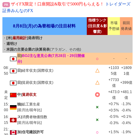
ザイFX限定！口座開設&取引で5000円もらえる！
トレイダーズ
証券みんなのFX
指標ランク
市場
前回
8月8日(月)の為替相場の注目材料
(注目度＆影
予想値
発表値
響度)
・
[米)
雇用統計
]発表明け
・
週明け
・
米国の主要企業の決算発表
(アラガン、その他)
日)
BOJ主な意見公表(7月28日・29日開催
○
-
-
分)
08:
+1103
+1809
△
日)
経常収支(国際収支)
50
5億
1億
+7733
△
日)
貿易収支(国際収支)
+399億
億
未
+473.0
+481.1
◎
中)
貿易収支
定
億
億
+0.7%
-1.3%
15:
独)
鉱工業生産
×
00
[前月比/前年比]
+0.5%
-0.4%
-0.5%
+0.1%
16:
ス)
消費者物価指数
×
15
[前月比/前年比]
-0.3%
-0.4%
21:
○
加)住宅建設許可
+1.5%
-1.9%