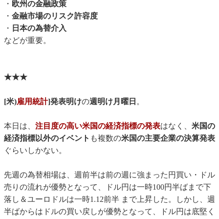
・
欧州の金融政策
・
金融市場のリスク許容度
・
日本の為替介入
などが重要。
★★★
[米)
雇用統計
]発表明け
の
週明け月曜日
。
本日は、
注目度の高い米国の経済指標の発表
はなく、
米国の
経済指標以外のイベント
も複数の
米国の主要企業の決算発表
ぐらいしかない。
先週の為替相場は、週前半は前の週に強まった円買い・ドル
売りの流れが優勢となって、ドル円は一時100円半ばまで下
落し＆ユーロドルは一時1.12前半 まで上昇した。しかし、週
半ばからはドルの買い戻しが優勢となって、ドル円は底堅く