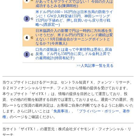
があってもサプライズではない！ 今回の介入は
成功するとみる(陳満咲杜)
米ドル/円の160～162円台は日米当局の防衛ライ
ンに！ GW介入時安値155円、神田シーリング
152円が下値めど、押し目買いから戻り売り戦
略へ(西原宏一)
日米協調介入の影響で円は一時的に方向感を失
いそうだが、米ドル/円の円安トレンド継続は変
えない！9月日銀会合がターニングポイントと
なるか？(今井雅人)
口先の楽観論とは違って中東情勢は悪化し原油
反発、ドル円も158円台に戻しドル金利上昇で
の雇用統計(持田有紀子)
>>人気記事一覧を見る
当ウェブサイトにおけるデータは、セントラル短資ＦＸ、クォンツ・リサーチ、
ＤＺＨフィナンシャルリサーチ、フィスコから情報の提供を受けております。
本ウェブサイト「ザイFX！」は、情報の提供を目的として運営しており、投
資、その他の行動を勧誘する目的では運営しておりません。通貨ペアの選択、売
買レートなど投資の最終決定は、お客様ご自身の判断でなさるようにお願いいた
します。さらに詳しいことは
「免責事項」
、
「プライバシー・ポリシー、著作
権」
のページをご確認ください。
当サイト「ザイFX！」の運営元：株式会社ダイヤモンド・フィナンシャル・リ
サーチ