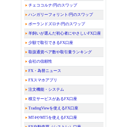
チェココルナ/円のスワップ
ハンガリーフォリント/円のスワップ
ポーランドズロチ/円のスワップ
羊飼いが選んだ初心者にやさしいFX口座
少額で取引できるFX口座
取扱通貨ペア数や取引量ランキング
会社の信頼性
FX・為替ニュース
FXスマホアプリ
注文機能・システム
積立サービスがあるFX口座
TradingViewを使えるFX口座
MT4やMT5を使えるFX口座
FX自動売買（シストレ）口座