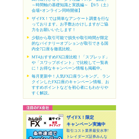
～時間軸の基礎知識と実践編～ 【9/5（土）
会場+オンライン同時開催】
ザイFX！では簡単なアンケート調査を行な
っております。お手数おかけしますがご協
力をお願いいたします！
少額から取引可能で損失や取引時間が限定
的なバイナリーオプションが取引できる国
内全7口座を徹底比較。
MT4おすすめFX口座比較！「スプレッド」
や「スワップポイント」で比較して一覧表
に！お得なキャンペーン情報も掲載中。
毎月更新中！人気FX口座ランキング。 ラン
クインしたFX口座のキャンペーン情報、お
すすめポイントなどを初心者にもわかりや
すく解説。
ザイFX！限定
キャンペーン実施中
取引コスト業界最安水準!
トレイダーズ証券みんな