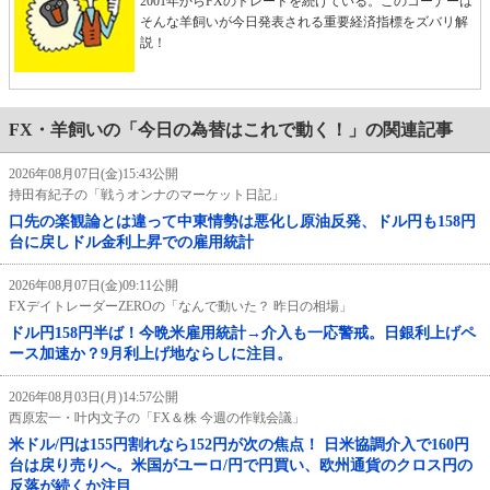
2001年からFXのトレードを続けている。このコーナーは
そんな羊飼いが今日発表される重要経済指標をズバリ解
説！
FX・羊飼いの「今日の為替はこれで動く！」の関連記事
2026年08月07日(金)15:43公開
持田有紀子の「戦うオンナのマーケット日記」
口先の楽観論とは違って中東情勢は悪化し原油反発、ドル円も158円
台に戻しドル金利上昇での雇用統計
2026年08月07日(金)09:11公開
FXデイトレーダーZEROの「なんで動いた？ 昨日の相場」
ドル円158円半ば！今晩米雇用統計→介入も一応警戒。日銀利上げペ
ース加速か？9月利上げ地ならしに注目。
2026年08月03日(月)14:57公開
西原宏一・叶内文子の「FX＆株 今週の作戦会議」
米ドル/円は155円割れなら152円が次の焦点！ 日米協調介入で160円
台は戻り売りへ。米国がユーロ/円で円買い、欧州通貨のクロス円の
反落が続くか注目