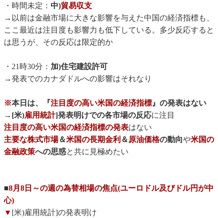
・時間未定：
中)
貿易収支
→以前は金融市場に大きな影響を与えた中国の経済指標も、
ここ最近は注目度も影響力も低下している。多少反応すると
は思うが、その反応は限定的か
・21時30分：
加)住宅建設許可
→発表でのカナダドルへの影響はそれなり
※
本日は、『
注目度の高い米国の経済指標
』の発表はない
→
[米)
雇用統計
]発表明けでの各市場の反応
に注目
注目度の高い米国の経済指標の発表
はない
主要な株式市場
＆
米国の長期金利
＆
原油価格
の動向
や
米国の
金融政策
への思惑
と共に見極めたい
■
8月8日～の週の為替相場の焦点(ユーロドル及びドル円が中
心)
▼
[米)雇用統計]の発表明け