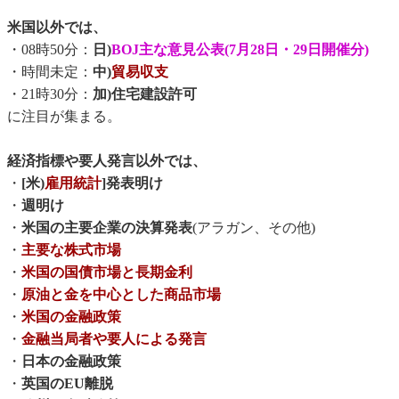
米国以外では、
・08時50分：
日)
BOJ主な意見公表(7月28日・29日開催分)
・時間未定：
中)
貿易収支
・21時30分：
加)住宅建設許可
に注目が集まる。
経済指標や要人発言以外では、
・
[米)
雇用統計
]発表明け
・
週明け
・
米国の主要企業の決算発表
(アラガン、その他)
・
主要な株式市場
・
米国の国債市場と長期金利
・
原油と金を中心とした商品市場
・
米国の金融政策
・
金融当局者や要人による発言
・
日本の金融政策
・
英国のEU離脱