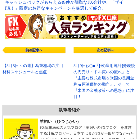
キャッシュバックがもらえる条件が簡単なFX会社や、「ザイ
FX！」限定のお得なキャンペーンを厳選して紹介。
【8月8日～の週】為替相場の注目
8月9日(火)■『[米)雇用統計]発表後
材料スケジュールと焦点
の円売り・ドル買いの流れ』と
『主要な株式市場＆米国の長期金
利＆原油価格の動向』、そして
『米国の金融政策への思惑』に注
目！
執筆者紹介
羊飼い （ひつじかい）
FX情報満載の人気ブログ「羊飼いのFXブログ」を運営
する凄腕ブロガー。日本ではまだFXが一般的でなかった