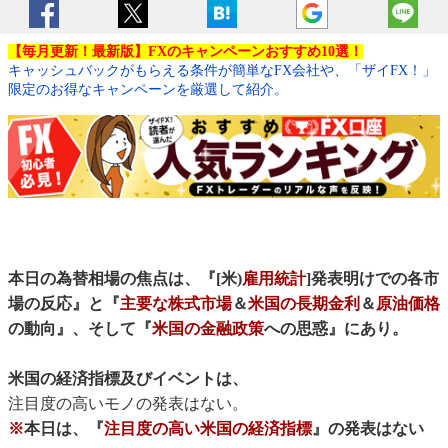
【毎月更新！最新版】FXのキャンペーンおすすめ10選！
キャッシュバックがもらえる条件が簡単なFX会社や、「ザイFX！」
限定のお得なキャンペーンを厳選して紹介。
本日の為替相場の焦点は、『[米)
雇用統計
]発表明けでの各市
場の反応』と『
主要な株式市場
＆
米国の長期金利
＆
原油価格
の動向』、そして『
米国の金融政策
への思惑』にあり。
米国の経済指標及びイベントは、
注目度の高いモノの発表はない。
※
本日は、『
注目度の高い米国の経済指標
』の発表はない