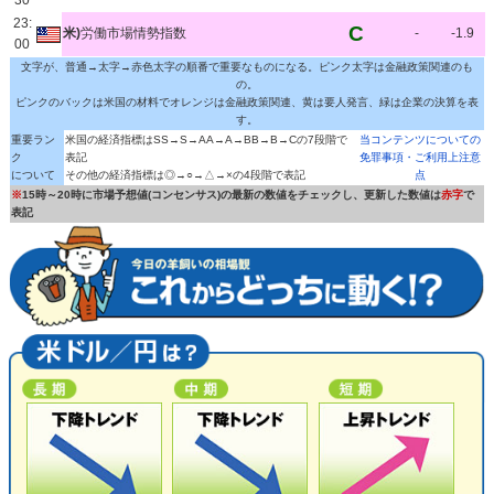
30
23:
C
米)
労働市場情勢指数
-
-1.9
00
文字が、普通→太字→赤色太字の順番で重要なものになる。ピンク太字は金融政策関連のも
の。
ピンクのバックは米国の材料でオレンジは金融政策関連、黄は要人発言、緑は企業の決算を表
す。
重要ラン
米国の経済指標はSS→S→AA→A→BB→B→Cの7段階で
当コンテンツについての
ク
表記
免罪事項・ご利用上注意
について
その他の経済指標は◎→○→△→×の4段階で表記
点
※
15時～20時に市場予想値(コンセンサス)の最新の数値をチェックし、更新した数値は
赤字
で
表記