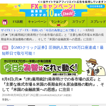
FX比較
キャンペーン
ランキング
スワップ
スプレッド
ザイFX！トップ
>
FX・羊飼いの「今日の為替はこれで動く！」
> 8月8日
(月)■『[米)雇用統計]発表明けでの各市場の反応』と『主要な株式市場＆米国の長
期金利＆原油価格の動向』、そして『米国の金融政策への思惑』に注目！
【GMOクリック証券】圧倒的人気で100万口座達成！最
短即日で取引可能！
8月8日(月)■『[米)雇用統計]発表明けでの各市場の反応』と
『主要な株式市場＆米国の長期金利＆原油価格の動向』、そ
して『米国の金融政策への思惑』に注目！
2016年08月08日(月)07:26公開
[2016年08月08日(月)07:26更新]
羊飼い