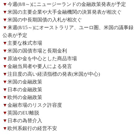
▼
今週(8/8～)にニュージーランドの金融政策発表が予定
▼
米国の主要企業や大手金融機関の決算発表が相次ぐ
▼
米国の中長期国債の入札が相次ぐ
▼
来週(8/15～)にオーストラリア、ユーロ圏、米国の議事録
公表が予定
▼
主要な株式市場
▼
米国の国債市場と長期金利
▼
原油や金を中心とした商品市場
▼
金融当局者や要人による発言
▼
注目度の高い経済指標の発表(米国が中心)
▼
米国の金融政策
▼
日本の金融政策
▼
欧州の金融政策
▼
金融市場のリスク許容度
▼
英国のEU離脱
▼
日本の為替介入
▼
欧州系銀行の経営不安