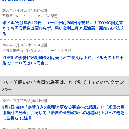
2026年07月30日(木)16:17公開
西原宏一の「ヘッジファンドの思惑」
米ドル/円は年内170円、ユーロ/円は200円を視野に！ FOMC据え置
きでも円安構造は変わらず、悪い金利上昇と原油高、新NISAが支え
る
2026年07月30日(木)15:24公開
持田有紀子の「戦うオンナのマーケット日記」
FOMCの姿勢に米短期金利は売られて長期は上昇、ドル円の上昇不
足でユーロ円は187円台に
FX・羊飼いの「今日の為替はこれで動く！」のバックナン
バー
2026年08月07日(金)06:45公開
8月7日(金)■『為替介入の影響と更なる実施への思惑』と『米国の雇
用統計の発表』、そして『米国の金融政策への思惑(利上げへの思惑
に注視)』に注目！