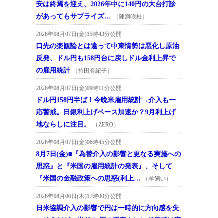
安は終焉を迎え、2026年中に140円の大台打診
があってもサプライズ…
（陳満咲杜）
2026年08月07日(金)15時43分公開
口先の楽観論とは違って中東情勢は悪化し原油
反発、ドル円も158円台に戻しドル金利上昇で
の雇用統計
（持田有紀子）
2026年08月07日(金)09時11分公開
ドル円158円半ば！今晩米雇用統計→介入も一
応警戒。日銀利上げペース加速か？9月利上げ
地ならしに注目。
（ZERO）
2026年08月07日(金)06時45分公開
8月7日(金)■『為替介入の影響と更なる実施への
思惑』と『米国の雇用統計の発表』、そして
『米国の金融政策への思惑(利上…
（羊飼い）
2026年08月06日(木)17時00分公開
日米協調介入の影響で円は一時的に方向感を失