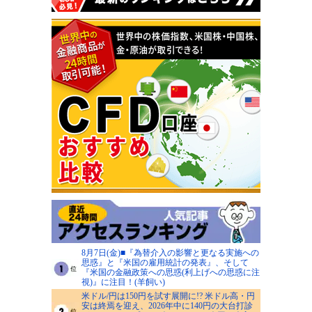
8月7日(金)■『為替介入の影響と更なる実施への
思惑』と『米国の雇用統計の発表』、そして
『米国の金融政策への思惑(利上げへの思惑に注
視)』に注目！(羊飼い)
米ドル/円は150円を試す展開に!? 米ドル高・円
安は終焉を迎え、2026年中に140円の大台打診