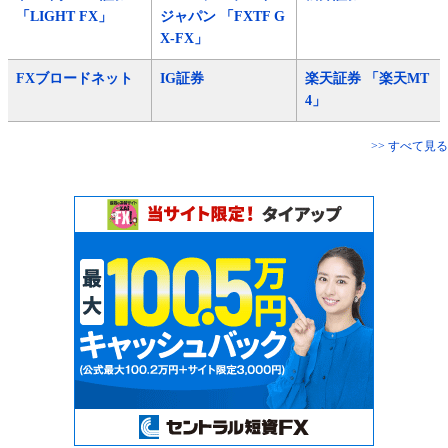
「LIGHT FX」
ジャパン 「FXTF G
X-FX」
FXブロードネット
IG証券
楽天証券 「楽天MT
4」
>> すべて見る