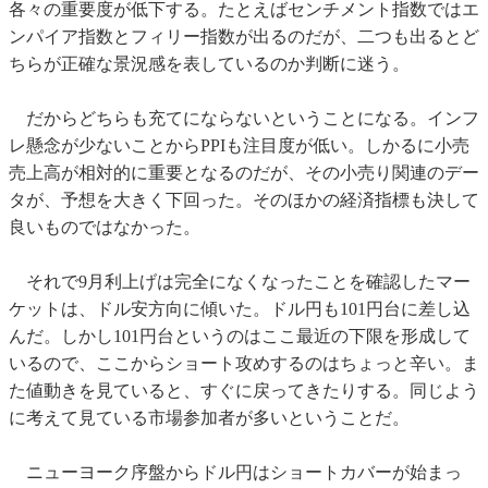
各々の重要度が低下する。たとえばセンチメント指数ではエ
ンパイア指数とフィリー指数が出るのだが、二つも出るとど
ちらが正確な景況感を表しているのか判断に迷う。
だからどちらも充てにならないということになる。インフ
レ懸念が少ないことからPPIも注目度が低い。しかるに小売
売上高が相対的に重要となるのだが、その小売り関連のデー
タが、予想を大きく下回った。そのほかの経済指標も決して
良いものではなかった。
それで9月利上げは完全になくなったことを確認したマー
ケットは、ドル安方向に傾いた。ドル円も101円台に差し込
んだ。しかし101円台というのはここ最近の下限を形成して
いるので、ここからショート攻めするのはちょっと辛い。ま
た値動きを見ていると、すぐに戻ってきたりする。同じよう
に考えて見ている市場参加者が多いということだ。
ニューヨーク序盤からドル円はショートカバーが始まっ