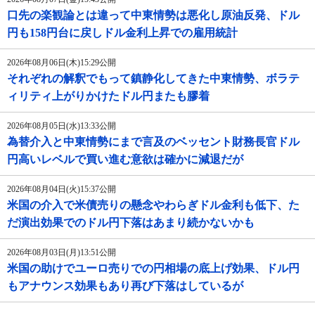
口先の楽観論とは違って中東情勢は悪化し原油反発、ドル
円も158円台に戻しドル金利上昇での雇用統計
2026年08月06日(木)15:29公開
それぞれの解釈でもって鎮静化してきた中東情勢、ボラテ
ィリティ上がりかけたドル円またも膠着
2026年08月05日(水)13:33公開
為替介入と中東情勢にまで言及のベッセント財務長官ドル
円高いレベルで買い進む意欲は確かに減退だが
2026年08月04日(火)15:37公開
米国の介入で米債売りの懸念やわらぎドル金利も低下、た
だ演出効果でのドル円下落はあまり続かないかも
2026年08月03日(月)13:51公開
米国の助けでユーロ売りでの円相場の底上げ効果、ドル円
もアナウンス効果もあり再び下落はしているが