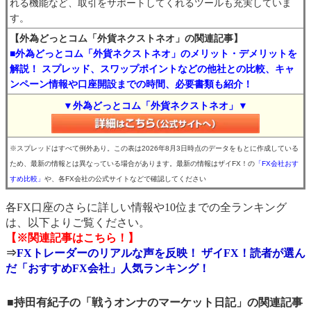
れる機能など、取引をサポートしてくれるツールも充実していま
す。
【外為どっとコム「外貨ネクストネオ」の関連記事】
■外為どっとコム「外貨ネクストネオ」のメリット・デメリットを
解説！ スプレッド、スワップポイントなどの他社との比較、キャ
ンペーン情報や口座開設までの時間、必要書類も紹介！
▼外為どっとコム「外貨ネクストネオ」▼
※スプレッドはすべて例外あり。この表は2026年8月3日時点のデータをもとに作成している
ため、最新の情報とは異なっている場合があります。最新の情報はザイFX！の
「FX会社おす
すめ比較」
や、各FX会社の公式サイトなどで確認してください
各FX口座のさらに詳しい情報や10位までの全ランキング
は、以下よりご覧ください。
【※関連記事はこちら！】
⇒
FXトレーダーのリアルな声を反映！ ザイFX！読者が選ん
だ「おすすめFX会社」人気ランキング！
■持田有紀子の「戦うオンナのマーケット日記」の関連記事