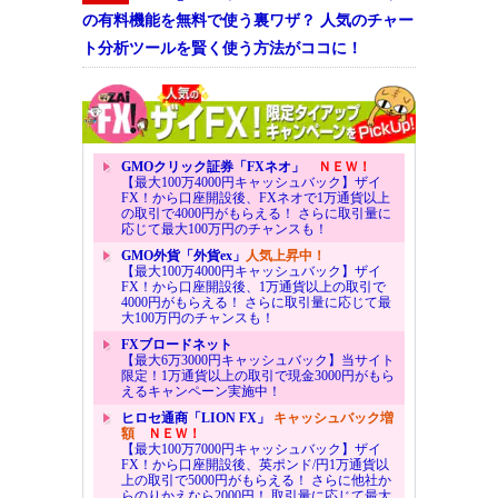
の有料機能を無料で使う裏ワザ？ 人気のチャー
ト分析ツールを賢く使う方法がココに！
GMOクリック証券「FXネオ」
ＮＥＷ！
【最大100万4000円キャッシュバック】ザイ
FX！から口座開設後、FXネオで1万通貨以上
の取引で4000円がもらえる！ さらに取引量に
応じて最大100万円のチャンスも！
GMO外貨「外貨ex」
人気上昇中！
【最大100万4000円キャッシュバック】ザイ
FX！から口座開設後、1万通貨以上の取引で
4000円がもらえる！ さらに取引量に応じて最
大100万円のチャンスも！
FXブロードネット
【最大6万3000円キャッシュバック】当サイト
限定！1万通貨以上の取引で現金3000円がもら
えるキャンペーン実施中！
ヒロセ通商「LION FX」
キャッシュバック増
額
ＮＥＷ！
【最大100万7000円キャッシュバック】ザイ
FX！から口座開設後、英ポンド/円1万通貨以
上の取引で5000円がもらえる！ さらに他社か
らのりかえなら2000円！ 取引量に応じて最大