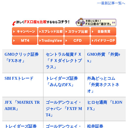
>>最新記事一覧へ
GMOクリック証券
セントラル短資ＦＸ
GMO外貨 「外貨e
「FXネオ」
「ＦＸダイレクトプ
x」
ラス」
SBI FXトレード
トレイダーズ証券
外為どっとコム
「みんなのFX」
「外貨ネクストネ
オ」
JFX 「MATRIX TR
ゴールデンウェイ・
ヒロセ通商 「LION
ADER」
ジャパン 「FXTF M
FX」
T4」
トレイダーズ証券
ゴールデンウェイ・
松井証券