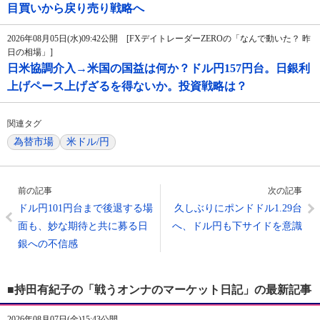
目買いから戻り売り戦略へ
2026年08月05日(水)09:42公開 [FXデイトレーダーZEROの「なんで動いた？ 昨
日の相場」]
日米協調介入→米国の国益は何か？ドル円157円台。日銀利
上げペース上げざるを得ないか。投資戦略は？
関連タグ
為替市場
米ドル/円
前の記事
次の記事
ドル円101円台まで後退する場
久しぶりにポンドドル1.29台
面も、妙な期待と共に募る日
へ、ドル円も下サイドを意識
銀への不信感
■持田有紀子の「戦うオンナのマーケット日記」の最新記事
2026年08月07日(金)15:43公開