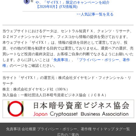
や、「ザイFX！」限定のキャンペーンを紹介
【2026年8月】(FX情報局)
>>人気記事一覧を見る
当ウェブサイトにおけるデータは、セントラル短資ＦＸ、クォンツ・リサーチ、
ＤＺＨフィナンシャルリサーチ、フィスコから情報の提供を受けております。
本ウェブサイト「ザイFX！」は、情報の提供を目的として運営しており、投
資、その他の行動を勧誘する目的では運営しておりません。通貨ペアの選択、売
買レートなど投資の最終決定は、お客様ご自身の判断でなさるようにお願いいた
します。さらに詳しいことは
「免責事項」
、
「プライバシー・ポリシー、著作
権」
のページをご確認ください。
当サイト「ザイFX！」の運営元：株式会社ダイヤモンド・フィナンシャル・リ
サーチ
株主：株式会社ダイヤモンド社（100％）
加入協会：一般社団法人日本暗号資産ビジネス協会（ＪＣＢＡ）
免責事項
会社概要
プライバシー・ポリシー、著作権
サイトマップ
タグ一覧
広告のご案内