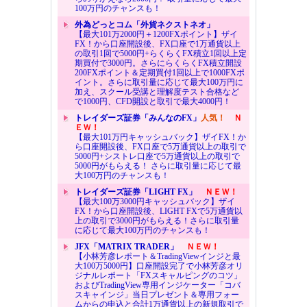
100万円のチャンスも！
外為どっとコム「外貨ネクストネオ」
【最大101万2000円＋1200FXポイント】ザイ
FX！から口座開設後、FX口座で1万通貨以上
の取引1回で5000円+らくらくFX積立1回以上定
期買付で3000円。さらにらくらくFX積立開設
200FXポイント＆定期買付1回以上で1000FXポ
イント。さらに取引量に応じて最大100万円に
加え、スクール受講と理解度テスト合格など
で1000円、CFD開設と取引で最大4000円！
トレイダーズ証券「みんなのFX」
人気！
Ｎ
ＥＷ！
【最大101万円キャッシュバック】ザイFX！か
ら口座開設後、FX口座で5万通貨以上の取引で
5000円+シストレ口座で5万通貨以上の取引で
5000円がもらえる！ さらに取引量に応じて最
大100万円のチャンスも！
トレイダーズ証券「LIGHT FX」
ＮＥＷ！
【最大100万3000円キャッシュバック】ザイ
FX！から口座開設後、LIGHT FXで5万通貨以
上の取引で3000円がもらえる！さらに取引量
に応じて最大100万円のチャンスも！
JFX「MATRIX TRADER」
ＮＥＷ！
【小林芳彦レポート＆TradingViewインジと最
大100万5000円】口座開設完了で小林芳彦オリ
ジナルレポート「FXスキャルピングのコツ」
およびTradingView専用インジケーター「コバ
スキャインジ」当日プレゼント＆専用フォー
ムからの申込と合計1万通貨以上の新規取引で