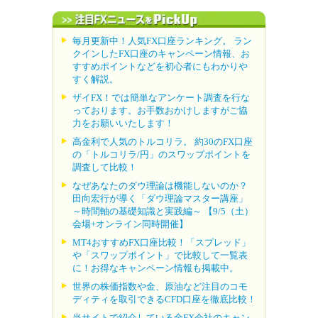
毎月更新中！人気FX口座ランキング。 ラン
クインしたFX口座のキャンペーン情報、お
すすめポイントなどを初心者にもわかりや
すく解説。
ザイFX！では簡単なアンケート調査を行な
っております。お手数おかけしますがご協
力をお願いいたします！
高金利で人気のトルコリラ。 約30のFX口座
の「トルコリラ/円」のスワップポイントを
調査して比較！
なぜあなたのダウ理論は機能しないのか？
田向宏行が導く「ダウ理論マスター講座」
～時間軸の基礎知識と実践編～ 【9/5（土）
会場+オンライン同時開催】
MT4おすすめFX口座比較！「スプレッド」
や「スワップポイント」で比較して一覧表
に！お得なキャンペーン情報も掲載中。
世界の株価指数や金、原油など注目のコモ
ディティを取引できるCFD口座を徹底比較！
当サイトで紹介している全FX会社のキャン