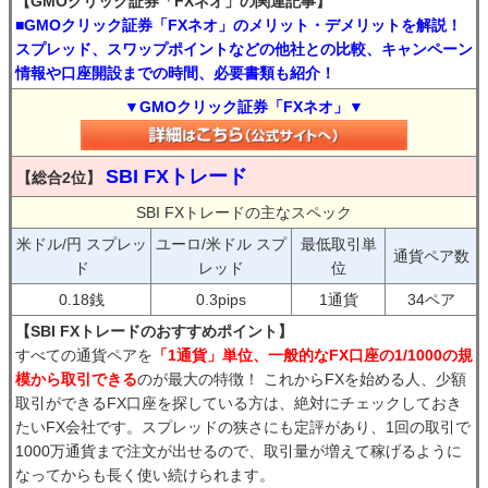
【GMOクリック証券「FXネオ」の関連記事】
■GMOクリック証券「FXネオ」のメリット・デメリットを解説！
スプレッド、スワップポイントなどの他社との比較、キャンペーン
情報や口座開設までの時間、必要書類も紹介！
▼GMOクリック証券「FXネオ」▼
SBI FXトレード
【総合2位】
SBI FXトレードの主なスペック
米ドル/円 スプレッ
ユーロ/米ドル スプ
最低取引単
通貨ペア数
ド
レッド
位
0.18銭
0.3pips
1通貨
34ペア
【SBI FXトレードのおすすめポイント】
すべての通貨ペアを
「1通貨」単位、一般的なFX口座の1/1000の規
模から取引できる
のが最大の特徴！ これからFXを始める人、少額
取引ができるFX口座を探している方は、絶対にチェックしておき
たいFX会社です。スプレッドの狭さにも定評があり、1回の取引で
1000万通貨まで注文が出せるので、取引量が増えて稼げるように
なってからも長く使い続けられます。