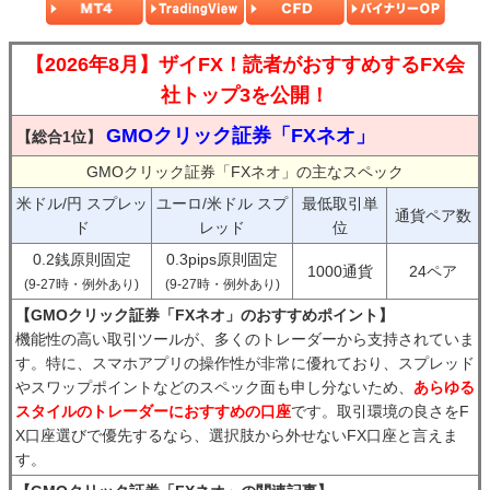
【2026年8月】ザイFX！読者がおすすめするFX会
社トップ3を公開！
GMOクリック証券「FXネオ」
【総合1位】
GMOクリック証券「FXネオ」の主なスペック
米ドル/円 スプレッ
ユーロ/米ドル スプ
最低取引単
通貨ペア数
ド
レッド
位
0.2銭原則固定
0.3pips原則固定
1000通貨
24ペア
(9-27時・例外あり)
(9-27時・例外あり)
【GMOクリック証券「FXネオ」のおすすめポイント】
機能性の高い取引ツールが、多くのトレーダーから支持されていま
す。特に、スマホアプリの操作性が非常に優れており、スプレッド
やスワップポイントなどのスペック面も申し分ないため、
あらゆる
スタイルのトレーダーにおすすめの口座
です。取引環境の良さをF
X口座選びで優先するなら、選択肢から外せないFX口座と言えま
す。