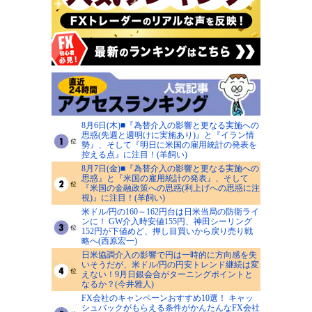
8月6日(木)■『為替介入の影響と更なる実施への
思惑(先週と週明けに実施あり)』と『イラン情
勢』、そして『明日に米国の雇用統計の発表を
控える点』に注目！(羊飼い)
8月7日(金)■『為替介入の影響と更なる実施への
思惑』と『米国の雇用統計の発表』、そして
『米国の金融政策への思惑(利上げへの思惑に注
視)』に注目！(羊飼い)
米ドル/円の160～162円台は日米当局の防衛ライ
ンに！ GW介入時安値155円、神田シーリング
152円が下値めど、押し目買いから戻り売り戦
略へ(西原宏一)
日米協調介入の影響で円は一時的に方向感を失
いそうだが、米ドル/円の円安トレンド継続は変
えない！9月日銀会合がターニングポイントと
なるか？(今井雅人)
FX会社のキャンペーンおすすめ10選！ キャッ
シュバックがもらえる条件がかんたんなFX会社