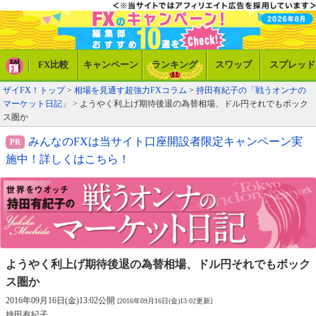
FX比較
キャンペーン
ランキング
スワップ
スプレッド
ザイFX！トップ
>
相場を見通す超強力FXコラム
>
持田有紀子の「戦うオンナの
マーケット日記」
> ようやく利上げ期待後退の為替相場、ドル円それでもボック
ス圏か
みんなのFXは当サイト口座開設者限定キャンペーン実
施中！詳しくはこちら！
ようやく利上げ期待後退の為替相場、
ドル円それでもボック
ス圏か
2016年09月16日(金)13:02公開
[2016年09月16日(金)13:02更新]
持田有紀子