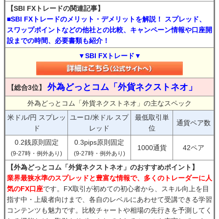
【SBI FXトレードの関連記事】
■SBI FXトレードのメリット・デメリットを解説！ スプレッド、
スワップポイントなどの他社との比較、キャンペーン情報や口座開
設までの時間、必要書類も紹介！
▼SBI FXトレード▼
外為どっとコム「外貨ネクストネオ」
【総合3位】
外為どっとコム「外貨ネクストネオ」の主なスペック
米ドル/円 スプレッ
ユーロ/米ドル スプ
最低取引単
通貨ペア数
ド
レッド
位
0.2銭原則固定
0.3pips原則固定
1000通貨
42ペア
(9-27時・例外あり)
(9-27時・例外あり)
【外為どっとコム「外貨ネクストネオ」のおすすめポイント】
業界最狭水準のスプレッドと豊富な情報で、多くのトレーダーに人
気のFX口座
です。FX取引が初めての初心者から、スキル向上を目
指す中・上級者向けまで、各自のレベルにあわせて受講できる学習
コンテンツも魅力です。比較チャートや相場の先行きを予測してく