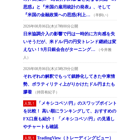
思惑』と『米国の雇用統計の発表』、そして
『米国の金融政策への思惑(利上…
（羊飼い）
2026年08月06日(木)17時00分公開
日米協調介入の影響で円は一時的に方向感を失
いそうだが、米ドル/円の円安トレンド継続は変
えない！9月日銀会合がターニング…
（今井雅
人）
2026年08月06日(木)15時29分公開
それぞれの解釈でもって鎮静化してきた中東情
勢、ボラティリティ上がりかけたドル円またも
膠着
（持田有紀子）
「メキシコペソ/円」のスワップポイント
人気！
を比較！ 高い順にランキングして、おすすめの
FX口座も紹介！ 「メキシコペソ/円」の見通し
やチャートも確認
TradingView（トレーディングビュー）
人気！