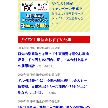
ザイFX！限定
キャンペーン実施中
取引コスト業界最安水準!
トレイダーズ証券みんな
のFX
ザイFX！最新＆おすすめ記事
2026年08月07日(金)15時43分公開
口先の楽観論とは違って中東情勢は悪化し原油
反発、ドル円も158円台に戻しドル金利上昇で
の雇用統計
（持田有紀子）
2026年08月07日(金)09時11分公開
ドル円158円半ば！今晩米雇用統計→介入も一
応警戒。日銀利上げペース加速か？9月利上げ
地ならしに注目。
（ZERO）
2026年08月07日(金)06時45分公開
8月7日(金)■『為替介入の影響と更なる実施への