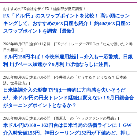
おすすめのFX会社をザイFX！編集部が徹底調査！
FX「ドル/円」のスワップポイントを比較！ 高い順にラン
キングして、おすすめのFX口座も紹介！ 約40のFX口座の
スワップポイントを調査【最新】
2026年08月07日(金)09:11公開 [FXデイトレーダーZEROの「なんで動いた？ 昨
日の相場」]
ドル円158円半ば！今晩米雇用統計→介入も一応警戒。日銀
利上げペース加速か？9月利上げ地ならしに注目。
2026年08月06日(木)17:00公開 [今井雅人の「どうする？ どうなる？ 日本経
済、世界経済」]
日米協調介入の影響で円は一時的に方向感を失いそうだ
が、米ドル/円の円安トレンド継続は変えない！9月日銀会合
がターニングポイントとなるか？
2026年08月06日(木)13:20公開 [西原宏一の「ヘッジファンドの思惑」]
米ドル/円の160～162円台は日米当局の防衛ラインに！ GW
介入時安値155円、神田シーリング152円が下値めど、押し