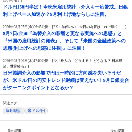
日の相場」]
ドル円158円半ば！今晩米雇用統計→介入も一応警戒。日銀
利上げペース加速か？9月利上げ地ならしに注目。
2026年08月07日(金)06:45公開 [FX・羊飼いの「今日の為替はこれで動く！」]
8月7日(金)■『為替介入の影響と更なる実施への思惑』と
『米国の雇用統計の発表』、そして『米国の金融政策への
思惑(利上げへの思惑に注視)』に注目！
2026年08月06日(木)17:00公開 [今井雅人の「どうする？ どうなる？ 日本経
済、世界経済」]
日米協調介入の影響で円は一時的に方向感を失いそうだ
が、米ドル/円の円安トレンド継続は変えない！9月日銀会合
がターニングポイントとなるか？
関連タグ
雇用統計
米ドル/円
前の記事
次の記事