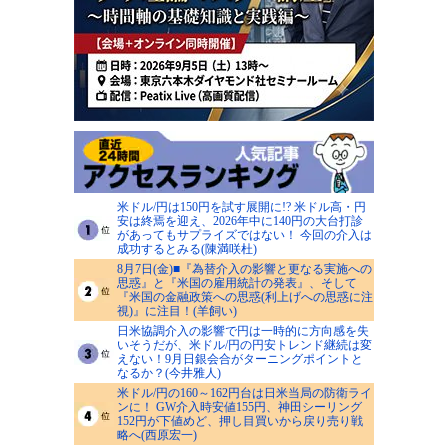
米ドル/円は150円を試す展開に!? 米ドル高・円
安は終焉を迎え、2026年中に140円の大台打診
があってもサプライズではない！ 今回の介入は
成功するとみる(陳満咲杜)
8月7日(金)■『為替介入の影響と更なる実施への
思惑』と『米国の雇用統計の発表』、そして
『米国の金融政策への思惑(利上げへの思惑に注
視)』に注目！(羊飼い)
日米協調介入の影響で円は一時的に方向感を失
いそうだが、米ドル/円の円安トレンド継続は変
えない！9月日銀会合がターニングポイントと
なるか？(今井雅人)
米ドル/円の160～162円台は日米当局の防衛ライ
ンに！ GW介入時安値155円、神田シーリング
152円が下値めど、押し目買いから戻り売り戦
略へ(西原宏一)