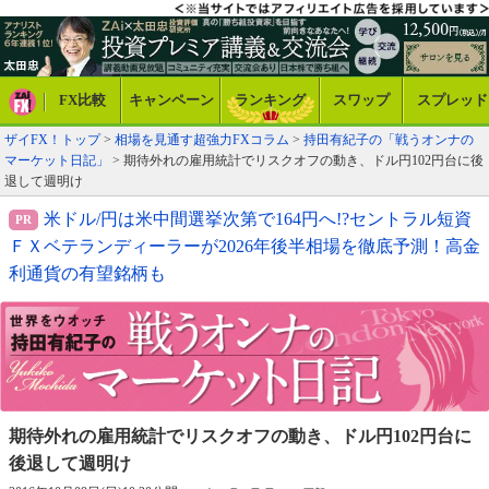
FX比較
キャンペーン
ランキング
スワップ
スプレッド
ザイFX！トップ
>
相場を見通す超強力FXコラム
>
持田有紀子の「戦うオンナの
マーケット日記」
> 期待外れの雇用統計でリスクオフの動き、ドル円102円台に後
退して週明け
米ドル/円は米中間選挙次第で164円へ!?セントラル短資
ＦＸベテランディーラーが2026年後半相場を徹底予測！高金
利通貨の有望銘柄も
期待外れの雇用統計でリスクオフの動き、
ドル円102円台に
後退して週明け