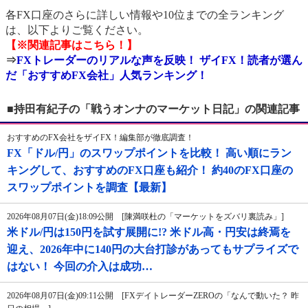
各FX口座のさらに詳しい情報や10位までの全ランキング
は、以下よりご覧ください。
【※関連記事はこちら！】
⇒
FXトレーダーのリアルな声を反映！ ザイFX！読者が選ん
だ「おすすめFX会社」人気ランキング！
■持田有紀子の「戦うオンナのマーケット日記」の関連記事
おすすめのFX会社をザイFX！編集部が徹底調査！
FX「ドル/円」のスワップポイントを比較！ 高い順にラン
キングして、おすすめのFX口座も紹介！ 約40のFX口座の
スワップポイントを調査【最新】
2026年08月07日(金)18:09公開 [陳満咲杜の「マーケットをズバリ裏読み」]
米ドル/円は150円を試す展開に!? 米ドル高・円安は終焉を
迎え、2026年中に140円の大台打診があってもサプライズで
はない！ 今回の介入は成功…
2026年08月07日(金)09:11公開 [FXデイトレーダーZEROの「なんで動いた？ 昨