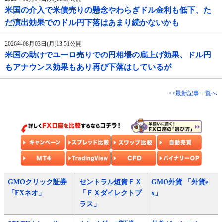
米国の介入で米債売りの懸念やわらぎドル金利も低下、た
だ演出効果でのドル円下落はあまり続かないかも
2026年08月03日(月)13:51公開
米国の助けでユーロ売りでの円相場の底上げ効果、ドル円
もアナウンス効果もあり再び下落はしているが
>>最新記事一覧へ
GMOクリック証券
セントラル短資ＦＸ
GMO外貨 「外貨e
「FXネオ」
「ＦＸダイレクトプ
x」
ラス」