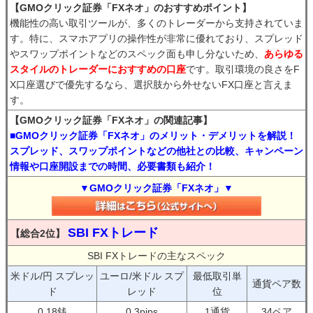
【GMOクリック証券「FXネオ」のおすすめポイント】
機能性の高い取引ツールが、多くのトレーダーから支持されていま
す。特に、スマホアプリの操作性が非常に優れており、スプレッド
やスワップポイントなどのスペック面も申し分ないため、
あらゆる
スタイルのトレーダーにおすすめの口座
です。取引環境の良さをF
X口座選びで優先するなら、選択肢から外せないFX口座と言えま
す。
【GMOクリック証券「FXネオ」の関連記事】
■GMOクリック証券「FXネオ」のメリット・デメリットを解説！
スプレッド、スワップポイントなどの他社との比較、キャンペーン
情報や口座開設までの時間、必要書類も紹介！
▼GMOクリック証券「FXネオ」▼
SBI FXトレード
【総合2位】
SBI FXトレードの主なスペック
米ドル/円 スプレッ
ユーロ/米ドル スプ
最低取引単
通貨ペア数
ド
レッド
位
0.18銭
0.3pips
1通貨
34ペア