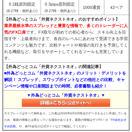
0.2銭原則固定
0.3pips原則固定
1000通貨
42ペア
(9-27時・例外あり)
(9-27時・例外あり)
【外為どっとコム「外貨ネクストネオ」のおすすめポイント】
業界最狭水準のスプレッドと豊富な情報で、多くのトレーダーに人
気のFX口座
です。FX取引が初めての初心者から、スキル向上を目
指す中・上級者向けまで、各自のレベルにあわせて受講できる学習
コンテンツも魅力です。比較チャートや相場の先行きを予測してく
れる機能など、取引をサポートしてくれるツールも充実していま
す。
【外為どっとコム「外貨ネクストネオ」の関連記事】
■外為どっとコム「外貨ネクストネオ」のメリット・デメリットを
解説！ スプレッド、スワップポイントなどの他社との比較、キャ
ンペーン情報や口座開設までの時間、必要書類も紹介！
▼外為どっとコム「外貨ネクストネオ」▼
※スプレッドはすべて例外あり。この表は2026年8月3日時点のデータをもとに作成している
ため、最新の情報とは異なっている場合があります。最新の情報はザイFX！の
「FX会社おす
すめ比較」
や、各FX会社の公式サイトなどで確認してください