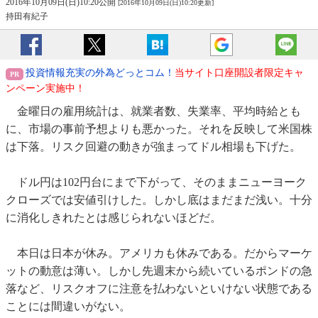
2016年10月09日(日)10:20公開
[2016年10月09日(日)10:20更新]
持田有紀子
投資情報充実の外為どっとコム！
当サイト口座開設者限定キャ
ンペーン実施中！
金曜日の雇用統計は、就業者数、失業率、平均時給とも
に、市場の事前予想よりも悪かった。それを反映して米国株
は下落。リスク回避の動きが強まってドル相場も下げた。
ドル円は102円台にまで下がって、そのままニューヨーク
クローズでは安値引けした。しかし底はまだまだ浅い。十分
に消化しきれたとは感じられないほどだ。
本日は日本が休み。アメリカも休みである。だからマーケ
ットの動意は薄い。しかし先週末から続いているポンドの急
落など、リスクオフに注意を払わないといけない状態である
ことには間違いがない。