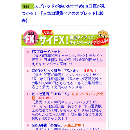
スプレッドが狭いおすすめFX口座が見
注目！
つかる！ 【人気13通貨ペアのスプレッド比較
表】
FXブロードネット
【最大6万3000円キャッシュバック】当サイト
限定！1万通貨以上の取引で現金3000円がもら
えるキャンペーン実施中！
GMOクリック証券「FXネオ」
ＮＥＷ！
【最大100万4000円キャッシュバック】ザイ
FX！から口座開設後、FXネオで1万通貨以上
の取引で4000円がもらえる！ さらに取引量に
応じて最大100万円のチャンスも！
ヒロセ通商「LION FX」
キャッシュバック増
額
ＮＥＷ！
【最大100万7000円キャッシュバック】ザイ
FX！から口座開設後、英ポンド/円1万通貨以
上の取引で5000円がもらえる！ さらに他社か
らのりかえなら2000円！ 取引量に応じて最大
100万円のチャンスも！
GMO外貨「外貨ex」
人気上昇中！
【最大100万4000円キャッシュバック】ザイ