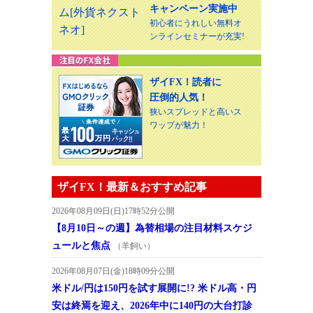
キャンペーン実施中
初心者にうれしい無料オ
ンラインセミナーが充実!
ザイFX！読者に
圧倒的人気！
狭いスプレッドと高いス
ワップが魅力！
ザイFX！最新＆おすすめ記事
2026年08月09日(日)17時52分公開
【8月10日～の週】為替相場の注目材料スケジ
ュールと焦点
（羊飼い）
2026年08月07日(金)18時09分公開
米ドル/円は150円を試す展開に!? 米ドル高・円
安は終焉を迎え、2026年中に140円の大台打診