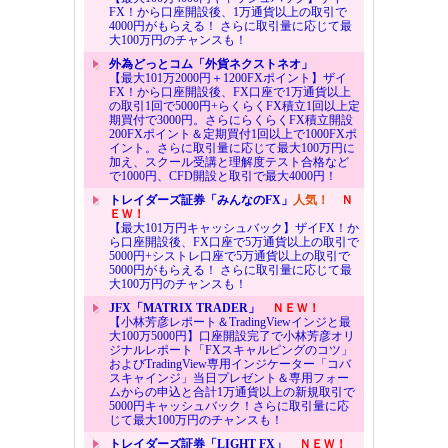
FX！から口座開設後、1万通貨以上の取引で
4000円がもらえる！ さらに取引量に応じて最
大100万円のチャンスも！
外為どっとコム「外貨ネクストネオ」
【最大101万2000円＋1200FXポイント】ザイ
FX！から口座開設後、FX口座で1万通貨以上
の取引1回で5000円+らくらくFX積立1回以上定
期買付で3000円。さらにらくらくFX積立開設
200FXポイント＆定期買付1回以上で1000FXポ
イント。さらに取引量に応じて最大100万円に
加え、スクール受講と理解度テスト合格など
で1000円、CFD開設と取引で最大4000円！
トレイダーズ証券「みんなのFX」
人気！
Ｎ
ＥＷ！
【最大101万円キャッシュバック】ザイFX！か
ら口座開設後、FX口座で5万通貨以上の取引で
5000円+シストレ口座で5万通貨以上の取引で
5000円がもらえる！ さらに取引量に応じて最
大100万円のチャンスも！
JFX「MATRIX TRADER」
ＮＥＷ！
【小林芳彦レポート＆TradingViewインジと最
大100万5000円】口座開設完了で小林芳彦オリ
ジナルレポート「FXスキャルピングのコツ」
およびTradingView専用インジケーター「コバ
スキャインジ」当日プレゼント＆専用フォー
ムからの申込と合計1万通貨以上の新規取引で
5000円キャッシュバック！さらに取引量に応
じて最大100万円のチャンスも！
トレイダーズ証券「LIGHT FX」
ＮＥＷ！