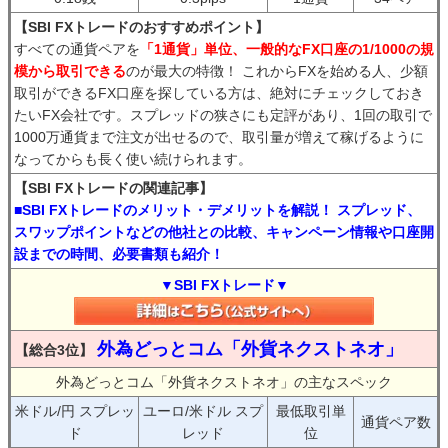
【SBI FXトレードのおすすめポイント】
すべての通貨ペアを
「1通貨」単位、一般的なFX口座の1/1000の規
模から取引できる
のが最大の特徴！ これからFXを始める人、少額
取引ができるFX口座を探している方は、絶対にチェックしておき
たいFX会社です。スプレッドの狭さにも定評があり、1回の取引で
1000万通貨まで注文が出せるので、取引量が増えて稼げるように
なってからも長く使い続けられます。
【SBI FXトレードの関連記事】
■SBI FXトレードのメリット・デメリットを解説！ スプレッド、
スワップポイントなどの他社との比較、キャンペーン情報や口座開
設までの時間、必要書類も紹介！
▼SBI FXトレード▼
外為どっとコム「外貨ネクストネオ」
【総合3位】
外為どっとコム「外貨ネクストネオ」の主なスペック
米ドル/円 スプレッ
ユーロ/米ドル スプ
最低取引単
通貨ペア数
ド
レッド
位