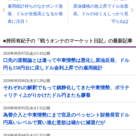
雇用統計待ちのなかポンド急
原油価格の急上昇でドル全面
落、ドルが全面高となるか発
高、ドルのゆくえしっかり見
表に注目！
守らねば
■持田有紀子の「戦うオンナのマーケット日記」の最新記事
2026年08月07日(金)15:43公開
口先の楽観論とは違って中東情勢は悪化し原油反発、ドル
円も158円台に戻しドル金利上昇での雇用統計
2026年08月06日(木)15:29公開
それぞれの解釈でもって鎮静化してきた中東情勢、ボラテ
ィリティ上がりかけたドル円またも膠着
2026年08月05日(水)13:33公開
為替介入と中東情勢にまで言及のベッセント財務長官ドル
円高いレベルで買い進む意欲は確かに減退だが
2026年08月04日(火)15:37公開