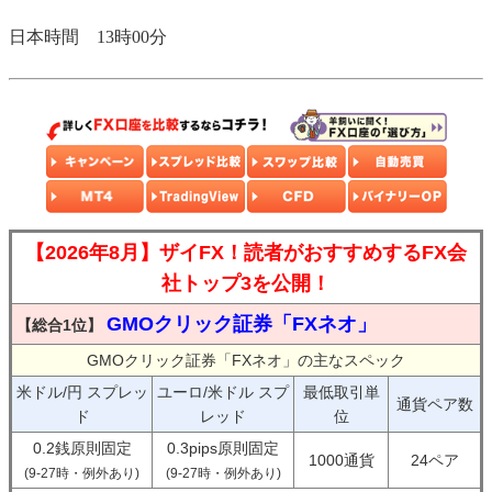
日本時間 13時00分
【2026年8月】ザイFX！読者がおすすめするFX会
社トップ3を公開！
GMOクリック証券「FXネオ」
【総合1位】
GMOクリック証券「FXネオ」の主なスペック
米ドル/円 スプレッ
ユーロ/米ドル スプ
最低取引単
通貨ペア数
ド
レッド
位
0.2銭原則固定
0.3pips原則固定
1000通貨
24ペア
(9-27時・例外あり)
(9-27時・例外あり)