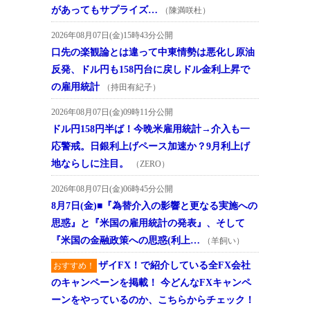
があってもサプライズ…
（陳満咲杜）
2026年08月07日(金)15時43分公開
口先の楽観論とは違って中東情勢は悪化し原油
反発、ドル円も158円台に戻しドル金利上昇で
の雇用統計
（持田有紀子）
2026年08月07日(金)09時11分公開
ドル円158円半ば！今晩米雇用統計→介入も一
応警戒。日銀利上げペース加速か？9月利上げ
地ならしに注目。
（ZERO）
2026年08月07日(金)06時45分公開
8月7日(金)■『為替介入の影響と更なる実施への
思惑』と『米国の雇用統計の発表』、そして
『米国の金融政策への思惑(利上…
（羊飼い）
ザイFX！で紹介している全FX会社
おすすめ！
のキャンペーンを掲載！ 今どんなFXキャンペ
ーンをやっているのか、こちらからチェック！