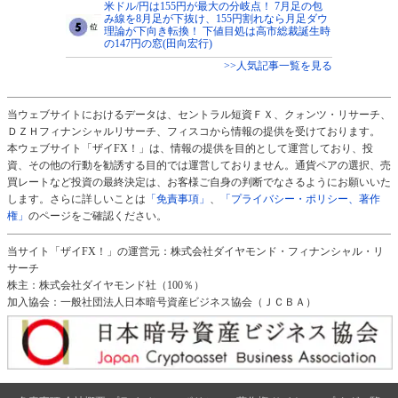
米ドル/円は155円が最大の分岐点！ 7月足の包
み線を8月足が下抜け、155円割れなら月足ダウ
理論が下向き転換！ 下値目処は高市総裁誕生時
の147円の窓(田向宏行)
>>人気記事一覧を見る
当ウェブサイトにおけるデータは、セントラル短資ＦＸ、クォンツ・リサーチ、
ＤＺＨフィナンシャルリサーチ、フィスコから情報の提供を受けております。
本ウェブサイト「ザイFX！」は、情報の提供を目的として運営しており、投
資、その他の行動を勧誘する目的では運営しておりません。通貨ペアの選択、売
買レートなど投資の最終決定は、お客様ご自身の判断でなさるようにお願いいた
します。さらに詳しいことは
「免責事項」
、
「プライバシー・ポリシー、著作
権」
のページをご確認ください。
当サイト「ザイFX！」の運営元：株式会社ダイヤモンド・フィナンシャル・リ
サーチ
株主：株式会社ダイヤモンド社（100％）
加入協会：一般社団法人日本暗号資産ビジネス協会（ＪＣＢＡ）