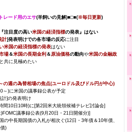
トレード用のエサ
(羊飼いの見解)■□■(
※毎日更新
)
『注目度の高い
米国の経済指標
の発表』はない
統計
]発表明けでの各市場の反応
に注目
い米国の経済指標の発表
はない
市場
＆
米国の長期金利
＆
原油価格
の動向
や
米国の金融政
と共に見極めたい
日～の週の為替相場の焦点(ユーロドル及びドル円が中心)
/10～)に米国の議事録公表が予定
統計]の発表明け
時間10日10時)に[第2回米大統領候補テレビ討論会]
米)FOMC議事録公表(9月20日・21日開催分)]
国の中長期国債の入札が相次ぐ(12日・3年債＆10年債、
債)