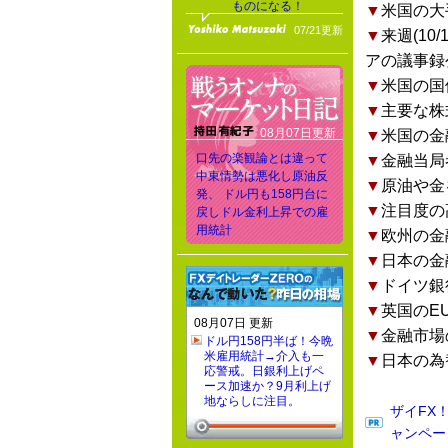
ものになる！
▼
米国の大
07/21更新
▼
来週(1
アの議事録
▼
米国の国
▼
主要な株
08月07日更新
▼
米国の金
口先の楽観論とは違って
▼
金融当局
中東情勢は悪化し原油反
▼
原油や金
発、 ドル円も158円台に
▼
注目度の
戻しドル金利上昇での雇
用統計
▼
欧州の金
▼
日本の金
▼
ドイツ銀
▼
英国のE
08月07日 更新
▼
金融市場
ドル円158円半ば！今晩
米雇用統計→介入も一
▼
日本の為
応警戒。日銀利上げペ
ース加速か？9月利上げ
地ならしに注目。
ザイFX
ャンペー