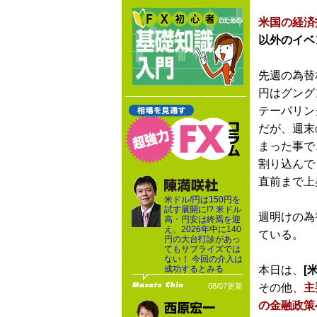
米国の経済
以外のイベ
先週の為替
円はグング
テーパリン
だが、週末
まった事で
割り込んで
直前まで上
米ドル/円は150円を
試す展開に!? 米ドル
週明けの為
高・円安は終焉を迎
え、2026年中に140
ている。
円の大台打診があっ
てもサプライズでは
ない！ 今回の介入は
成功するとみる
本日は、
[米
08/07更新
その他、
主
の金融政策