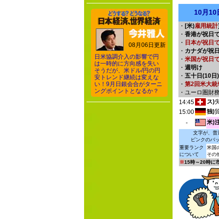
10月1
・
[米)
雇用統計
・
香港が祝日
・
日本が祝日
08月06日更新
・
カナダが祝
日米協調介入の影響で円
・
米国が祝日で
は一時的に方向感を失い
・
週明け
そうだが、米ドル/円の円
・
五十日(10日)
安トレンド継続は変えな
い！9月日銀会合がターニ
・
第2回米大統
ングポイントとなるか？
・ユーロ圏財
ス)
14:45
独)
15:00
米)
-
文字が、普
ピンクのバ
重要ランク
米国
について
その
※
15時～20時