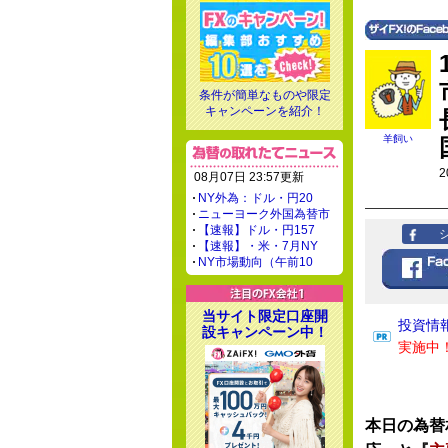
条件が簡単なものや限定
キャンペーンを紹介！
羊飼い
2
08月07日 23:57更新
NY外為：ドル・円20
ニューヨーク外国為替市
【速報】ドル・円157
【速報】・米・7月NY
NY市場動向（午前10
当サイト限定口座開
投資情
設キャンペーン中！
実施中
本日の為替