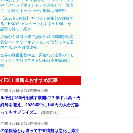
や「スワップポイント」で比較して一覧表
に！お得なキャンペーン情報も掲載中。
【2026年8月版】ザイFX！編集部が注目す
る「FXのキャンペーンおすすめ10選」を、
記事で詳しく紹介！
少額から取引可能で損失や取引時間が限定
的なバイナリーオプションが取引できる国
内全7口座を徹底比較。
世界の株価指数や金、原油など注目のコモ
ディティを取引できるCFD口座を徹底比
較！
イFX！最新＆おすすめ記事
6年08月07日(金)18時09分公開
ル/円は150円を試す展開に!? 米ドル高・円
終焉を迎え、2026年中に140円の大台打診
あってもサプライズ…
（陳満咲杜）
6年08月07日(金)15時43分公開
先の楽観論とは違って中東情勢は悪化し原油