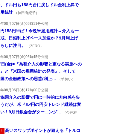
、ドル円も158円台に戻しドル金利上昇で
雇用統計
（持田有紀子）
6年08月07日(金)09時11分公開
円158円半ば！今晩米雇用統計→介入も一
警戒。日銀利上げペース加速か？9月利上げ
ならしに注目。
（ZERO）
6年08月07日(金)06時45分公開
7日(金)■『為替介入の影響と更なる実施への
惑』と『米国の雇用統計の発表』、そして
国の金融政策への思惑(利上…
（羊飼い）
6年08月06日(木)17時00分公開
米協調介入の影響で円は一時的に方向感を失
そうだが、米ドル/円の円安トレンド継続は変
ない！9月日銀会合がターニング…
（今井雅
高いスワップポイントが狙える「トルコ
！