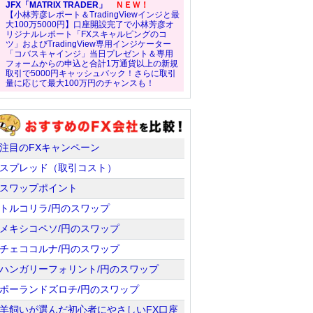
JFX「MATRIX TRADER」
ＮＥＷ！
【小林芳彦レポート＆TradingViewインジと最
大100万5000円】口座開設完了で小林芳彦オ
リジナルレポート「FXスキャルピングのコ
ツ」およびTradingView専用インジケーター
「コバスキャインジ」当日プレゼント＆専用
フォームからの申込と合計1万通貨以上の新規
取引で5000円キャッシュバック！さらに取引
量に応じて最大100万円のチャンスも！
注目のFXキャンペーン
スプレッド（取引コスト）
スワップポイント
トルコリラ/円のスワップ
メキシコペソ/円のスワップ
チェココルナ/円のスワップ
ハンガリーフォリント/円のスワップ
ポーランドズロチ/円のスワップ
羊飼いが選んだ初心者にやさしいFX口座