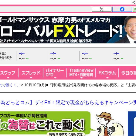
日（金）
--/--
--/--
--/--
--/--
6分46秒
--.--
--
--.--
--
--.--
--
--.--
--
れで動く！」
> 10月10日(月)■『[米)雇用統計]発表明けでの各市場の反応』と
外為どっとコム】ザイFX！限定で現金がもらえるキャンペーン