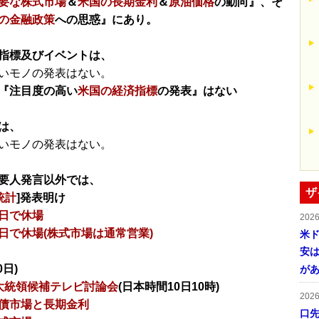
要な株式市場
＆
米国の長期金利
＆
原油価格
の動向』、そ
の金融政策
への思惑』にあり。
指標及びイベントは、
いモノの発表はない。
『注目度の高い
米国の経済指標
の発表』はない
は、
いモノの発表はない。
要人発言以外では、
ザ
統計
]発表明け
日で休場
202
日で休場(株式市場は通常営業)
米ド
安は
0日)
が
大統領候補テレビ討論会
(日本時間10日10時)
202
債市場と長期金利
口