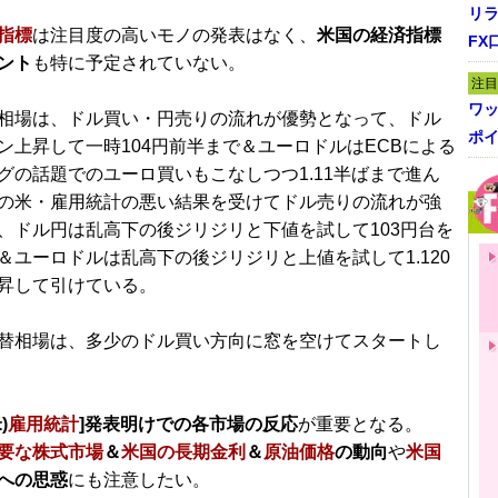
リ
指標
は注目度の高いモノの発表はなく、
米国の経済指標
FX
ント
も特に予定されていない。
注目
ワ
相場は、ドル買い・円売りの流れが優勢となって、ドル
ポイ
ン上昇して一時104円前半まで＆ユーロドルはECBによる
グの話題でのユーロ買いもこなしつつ1.11半ばまで進ん
の米・雇用統計の悪い結果を受けてドル売りの流れが強
、ドル円は乱高下の後ジリジリと下値を試して103円台を
＆ユーロドルは乱高下の後ジリジリと上値を試して1.120
昇して引けている。
替相場は、多少のドル買い方向に窓を空けてスタートし
)
雇用統計
]発表明けでの各市場の反応
が重要となる。
要な株式市場
＆
米国の長期金利
＆
原油価格
の動向
や
米国
への思惑
にも注意したい。