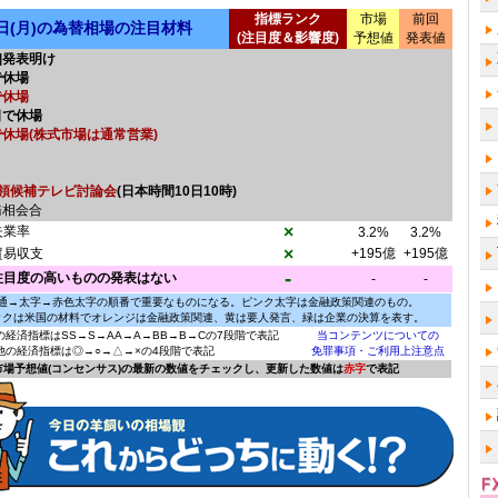
指標ランク
市場
前回
0日(月)の為替相場の注目材料
(注目度＆影響度)
予想値
発表値
]発表明け
で休場
で休場
日で休場
休場(株式市場は通常営業)
領候補テレビ討論会
(日本時間10日10時)
務相会合
×
失業率
3.2%
3.2%
×
貿易収支
+195億
+195億
-
注目度の高いものの発表はない
-
-
通→太字→赤色太字の順番で重要なものになる。ピンク太字は金融政策関連のもの。
ックは米国の材料でオレンジは金融政策関連、黄は要人発言、緑は企業の決算を表す。
の経済指標はSS→S→AA→A→BB→B→Cの7段階で表記
当コンテンツについての
他の経済指標は◎→○→△→×の4段階で表記
免罪事項・ご利用上注意点
に市場予想値(コンセンサス)の最新の数値をチェックし、更新した数値は
赤字
で表記