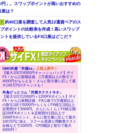
ラ/円」。スワップポイントが高いおすすめの
口座は？
約40口座を調査して人気12通貨ペアのス
！
ップポイントの比較表を作成！高いスワップ
ントを提供しているFX口座はどこだ？
GMO外貨「外貨ex」
人気上昇中！
【最大100万4000円キャッシュバック】ザイ
FX！から口座開設後、1万通貨以上の取引で
4000円がもらえる！ さらに取引量に応じて最
大100万円のチャンスも！
外為どっとコム「外貨ネクストネオ」
【最大101万2000円＋1200FXポイント】ザイ
FX！から口座開設後、FX口座で1万通貨以上
の取引1回で5000円+らくらくFX積立1回以上
定期買付で3000円。さらにらくらくFX積立開
設200FXポイント＆定期買付1回以上で
1000FXポイント。さらに取引量に応じて最大
100万円に加え、スクール受講と理解度テスト
合格などで1000円、CFD開設と取引で最大
4000円！