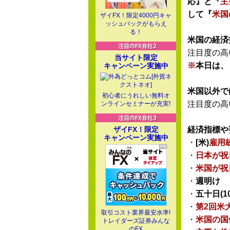
応』と『
主
して『
米国
ザイFX！限定4000円キャ
ッシュバックがもらえ
る！
米国の経済
注目度の高
当サイト限定
※
本日は、
キャンペーン実施中
米国以外で
初心者にうれしい無料オ
注目度の高
ンラインセミナーが充実!
ザイFX！限定
経済指標や
キャンペーン実施中
・
[米)
雇用
・
日本が祝
・
米国が祝
・
週明け
・
五十日(1
・
第2回米
取引コスト業界最安水準!
・
米国の国
トレイダーズ証券みんな
のFX