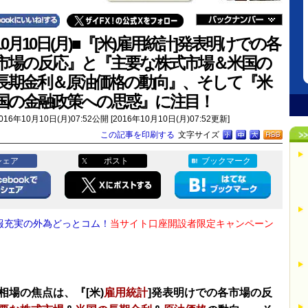
10月10日(月)■『[米)雇用統計]発表明けでの各
市場の反応』と『主要な株式市場＆米国の
長期金利＆原油価格の動向』、そして『米
国の金融政策への思惑』に注目！
016年10月10日(月)07:52公開 [2016年10月10日(月)07:52更新]
この記事を印刷する
文字サイズ
シェア
ポスト
ブックマーク
報充実の外為どっとコム！
当サイト口座開設者限定キャンペーン
！
相場の焦点は、『[米)
雇用統計
]発表明けでの各市場の反