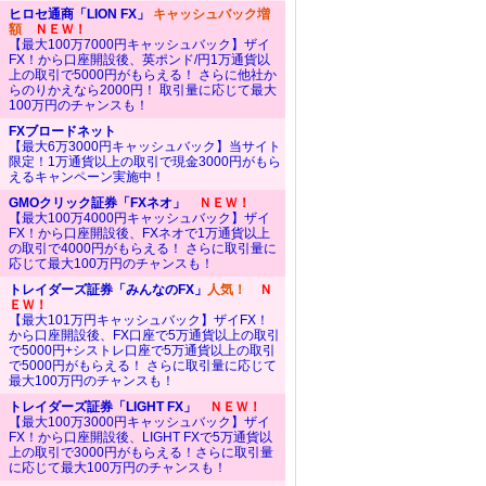
ヒロセ通商「LION FX」
キャッシュバック増
額
ＮＥＷ！
【最大100万7000円キャッシュバック】ザイ
FX！から口座開設後、英ポンド/円1万通貨以
上の取引で5000円がもらえる！ さらに他社か
らのりかえなら2000円！ 取引量に応じて最大
100万円のチャンスも！
FXブロードネット
【最大6万3000円キャッシュバック】当サイト
限定！1万通貨以上の取引で現金3000円がもら
えるキャンペーン実施中！
GMOクリック証券「FXネオ」
ＮＥＷ！
【最大100万4000円キャッシュバック】ザイ
FX！から口座開設後、FXネオで1万通貨以上
の取引で4000円がもらえる！ さらに取引量に
応じて最大100万円のチャンスも！
トレイダーズ証券「みんなのFX」
人気！
Ｎ
ＥＷ！
【最大101万円キャッシュバック】ザイFX！
から口座開設後、FX口座で5万通貨以上の取引
で5000円+シストレ口座で5万通貨以上の取引
で5000円がもらえる！ さらに取引量に応じて
最大100万円のチャンスも！
トレイダーズ証券「LIGHT FX」
ＮＥＷ！
【最大100万3000円キャッシュバック】ザイ
FX！から口座開設後、LIGHT FXで5万通貨以
上の取引で3000円がもらえる！さらに取引量
に応じて最大100万円のチャンスも！