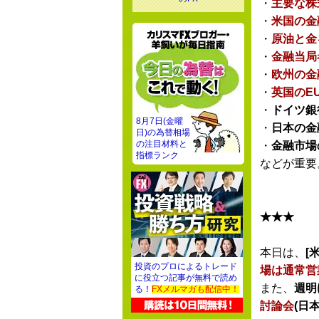
・
主要な株
・
米国の金
・
原油と金
・
金融当局
・
欧州の金
・
英国のE
・
ドイツ銀
8月7日(金曜
・
日本の金
日)の為替相場
の注目材料と
・
金融市場
指標ランク
などが重要
★★★
本日は、
[米
投資のプロによるトレード
場は通常営
に役立つ記事が無料で読め
また、
週明
る！
FXメルマガも配信中！
討論会
(日