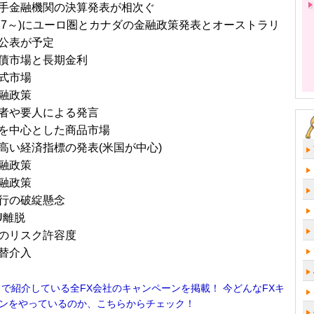
手金融機関の決算発表が相次ぐ
0/17～)にユーロ圏とカナダの金融政策発表とオーストラリ
公表が予定
債市場と長期金利
式市場
融政策
者や要人による発言
を中心とした商品市場
高い経済指標の発表(米国が中心)
融政策
融政策
行の破綻懸念
U離脱
のリスク許容度
替介入
！で紹介している全FX会社のキャンペーンを掲載！ 今どんなFXキ
ンをやっているのか、こちらからチェック！