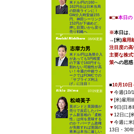
米ドル/円の160～
162円台は日米当局
の防衛ラインに！
GW介入時安値155
■□■
本日の
円、神田シーリング
152円が下値めど、
押し目買いから戻り
売り戦略へ
※
本日は、
08/06更新
→
[米)
雇用
注目度の高
米ドル/円は為替介入
主要な株式
があっても5円程度
策
への思惑
の下落で160円すら
割れない可能性が高
い！今週の中銀ウィ
ークではFOMCでの
「サプライズ利上
げ」に注目！
■
10月10
07/29更新
▼
今週(10
▼
[米)雇用
英ポンドと英国債が
▼
9日(日本
売りで反応したバー
▼
12日に[
ナム新首相の「柔軟
性」は何を意味する
▼
今週に米
のか？バーナム政権
が失敗すれば英国の
13日・30年
将来は本当に厳しい