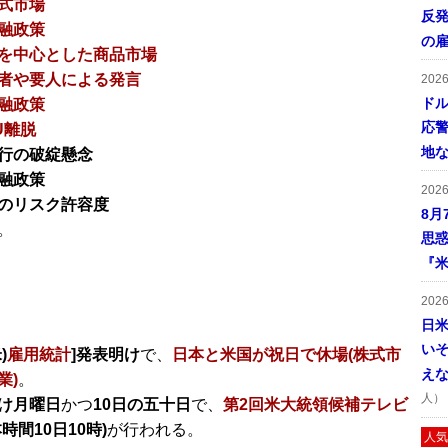
式市場
反発
融政策
の
を中心とした商品市場
者や要人による発言
202
ドル
融政策
応
U離脱
地
行の破綻懸念
融政策
202
のリスク許容度
8月
。
思
『米
202
日
い
)
雇用統計
]発表明け
で、
日本と米国が祝日で休場(株式市
え
業)
。
人）
け月曜日
かつ
10日の五十日
で、
第2回米大統領候補テレビ
本時間10日10時)
が行われる。
人気