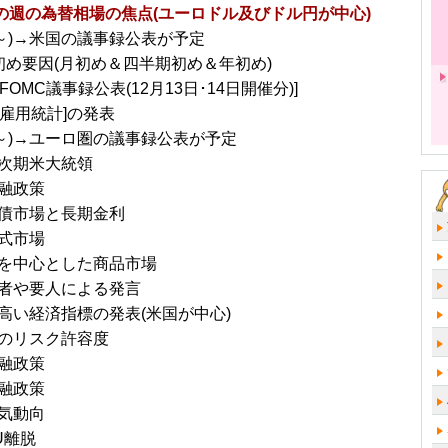
～の週の為替相場の焦点(ユーロドル及びドル円が中心)
/2～)→米国の議事録公表が予定
初め要因(月初め＆四半期初め＆年初め)
)FOMC議事録公表(12月13日･14日開催分)]
)雇用統計]の発表
/9～)→ユーロ圏の議事録公表が予定
次期米大統領
融政策
債市場と長期金利
式市場
を中心とした商品市場
者や要人による発言
高い経済指標の発表(米国が中心)
のリスク許容度
融政策
融政策
気動向
U離脱