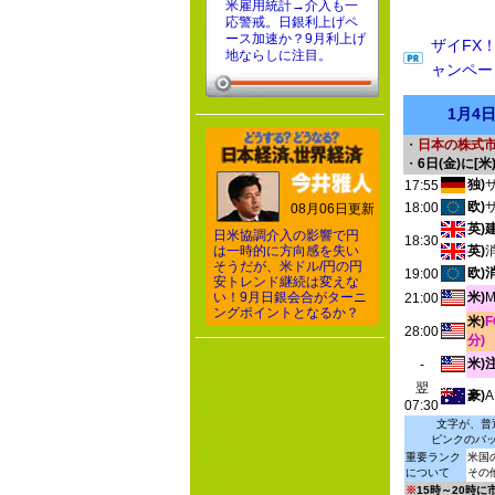
米雇用統計→介入も一
応警戒。日銀利上げペ
ース加速か？9月利上げ
ザイFX
地ならしに注目。
ャンペー
1月4
・
日本の株式
・
6日(金)に[米
独)
17:55
欧)
18:00
08月06日更新
英)
日米協調介入の影響で円
18:30
は一時的に方向感を失い
英)
そうだが、米ドル/円の円
欧)
19:00
安トレンド継続は変えな
い！9月日銀会合がターニ
米)
21:00
ングポイントとなるか？
米)
28:00
分)
米)
-
翌
豪)
07:30
文字が、普
ピンクのバ
重要ランク
米国
について
その
※
15時～20時