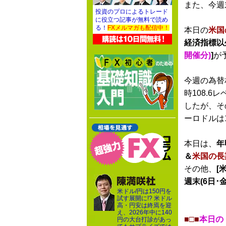
また、今週
投資のプロによるトレード
に役立つ記事が無料で読め
る！
FXメルマガも配信中！
本日の
米国
経済指標以
開催分)
]
が
今週の為替
時108.6
したが、そ
ーロドルは
本日は、
年
＆
米国の長
その他、
[米
週末(6日･金
米ドル/円は150円を
試す展開に!? 米ドル
高・円安は終焉を迎
え、2026年中に140
■□■
本日の
円の大台打診があっ