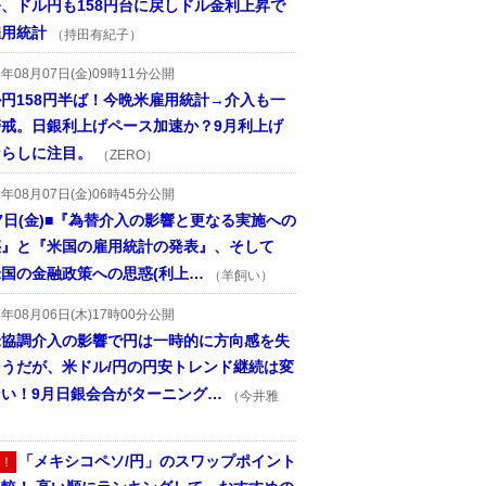
、ドル円も158円台に戻しドル金利上昇で
雇用統計
（持田有紀子）
6年08月07日(金)09時11分公開
円158円半ば！今晩米雇用統計→介入も一
警戒。日銀利上げペース加速か？9月利上げ
ならしに注目。
（ZERO）
6年08月07日(金)06時45分公開
7日(金)■『為替介入の影響と更なる実施への
惑』と『米国の雇用統計の発表』、そして
国の金融政策への思惑(利上…
（羊飼い）
6年08月06日(木)17時00分公開
米協調介入の影響で円は一時的に方向感を失
そうだが、米ドル/円の円安トレンド継続は変
ない！9月日銀会合がターニング…
（今井雅
「メキシコペソ/円」のスワップポイント
！