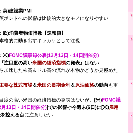
：
英)建設業PMI
英ポンドへの影響は比較的大きなモノになりやすい
：
欧)消費者物価指数【速報値】
本格的に動き出すキッカケとして注視
：
米)
FOMC議事録公表(12月13日・14日開催分)
『注目度の高い
米国の経済指標
の発表』はない
ら加速した株高＆ドル高の流れが本物かどうか見極めた
主要な株式市場
＆
米国の長期金利
＆
原油価格
の動向
も重
目度の高い米国の経済指標の発表はないが、
[米)
FOMC議
2月13日・14日開催分)
]での影響
や
今週末(6日)に[米)
雇用
表を控える点
に注意したい