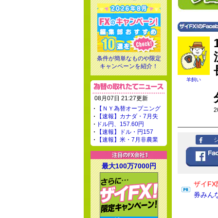
条件が簡単なものや限定
キャンペーンを紹介！
羊飼い
08月07日 21:27更新
【ＮＹ為替オープニング
2
【速報】カナダ・7月失
ドル円、157.60円
【速報】ドル・円157
【速報】米・7月非農業
最大100万7000円
ザイFX
券みん