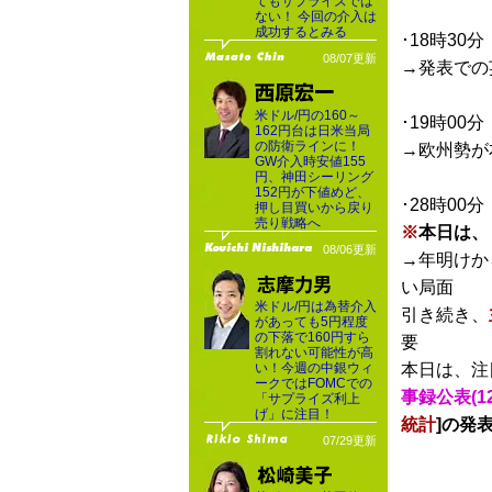
てもサプライズでは
ない！ 今回の介入は
成功するとみる
･18時30分
08/07更新
→発表での
米ドル/円の160～
･19時00分
162円台は日米当局
の防衛ラインに！
→欧州勢が
GW介入時安値155
円、神田シーリング
152円が下値めど、
･28時00分
押し目買いから戻り
売り戦略へ
※
本日は、
08/06更新
→年明けか
い局面
米ドル/円は為替介入
引き続き、
があっても5円程度
の下落で160円すら
要
割れない可能性が高
い！今週の中銀ウィ
本日は、注
ークではFOMCでの
事録公表(1
「サプライズ利上
げ」に注目！
統計
]の発
07/29更新