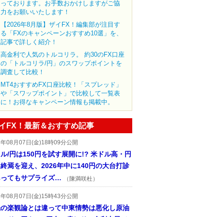
っております。お手数おかけしますがご協
力をお願いいたします！
【2026年8月版】ザイFX！編集部が注目す
る「FXのキャンペーンおすすめ10選」を、
記事で詳しく紹介！
高金利で人気のトルコリラ。 約30のFX口座
の「トルコリラ/円」のスワップポイントを
調査して比較！
MT4おすすめFX口座比較！「スプレッド」
や「スワップポイント」で比較して一覧表
に！お得なキャンペーン情報も掲載中。
イFX！最新＆おすすめ記事
6年08月07日(金)18時09分公開
ル/円は150円を試す展開に!? 米ドル高・円
終焉を迎え、2026年中に140円の大台打診
あってもサプライズ…
（陳満咲杜）
6年08月07日(金)15時43分公開
先の楽観論とは違って中東情勢は悪化し原油