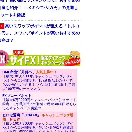
比較！ 高い順にランキングして、おすすめの
口座も紹介！ 「メキシコペソ/円」の見通し
チャートも確認
高いスワップポイントが狙える「トルコ
！
ラ/円」。スワップポイントが高いおすすめの
口座は？
GMO外貨「外貨ex」
人気上昇中！
【最大100万4000円キャッシュバック】ザイ
FX！から口座開設後、1万通貨以上の取引で
4000円がもらえる！ さらに取引量に応じて最
大100万円のチャンスも！
FXブロードネット
【最大6万3000円キャッシュバック】当サイト
限定！1万通貨以上の取引で現金3000円がもら
えるキャンペーン実施中！
ヒロセ通商「LION FX」
キャッシュバック増
額
ＮＥＷ！
【最大100万7000円キャッシュバック】ザイ
FX！から口座開設後、英ポンド/円1万通貨以
上の取引で5000円がもらえる！ さらに他社か