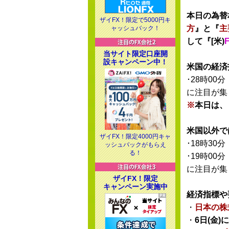
本日の為替
ザイFX！限定で5000円キ
方
』と『
主
ャッシュバック！
して『[米)
当サイト限定口座開
設キャンペーン中！
米国の経済
･28時00分
に注目が集
※
本日は、
米国以外で
ザイFX！限定4000円キャ
･18時30分
ッシュバックがもらえ
る！
･19時00分
に注目が集
ザイFX！限定
キャンペーン実施中
経済指標や
・
日本の株
・
6日(金)に