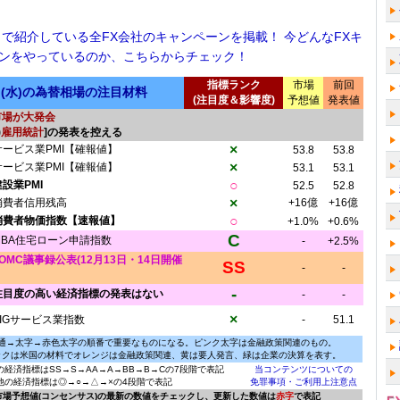
！で紹介している全FX会社のキャンペーンを掲載！ 今どんなFXキ
ンをやっているのか、こちらからチェック！
指標ランク
市場
前回
日(水)の為替相場の注目材料
(注目度＆影響度)
予想値
発表値
市場が大発会
)
雇用統計
]の発表を控える
×
サービス業PMI【確報値】
53.8
53.8
×
サービス業PMI【確報値】
53.1
53.1
○
建設業PMI
52.5
52.8
×
消費者信用残高
+16億
+16億
○
消費者物価指数【速報値】
+1.0%
+0.6%
C
MBA住宅ローン申請指数
-
+2.5%
FOMC議事録公表(12月13日・14日開催
SS
-
-
-
注目度の高い経済指標の発表はない
-
-
×
AIGサービス業指数
-
51.1
通→太字→赤色太字の順番で重要なものになる。ピンク太字は金融政策関連のもの。
ックは米国の材料でオレンジは金融政策関連、黄は要人発言、緑は企業の決算を表す。
の経済指標はSS→S→AA→A→BB→B→Cの7段階で表記
当コンテンツについての
他の経済指標は◎→○→△→×の4段階で表記
免罪事項・ご利用上注意点
に市場予想値(コンセンサス)の最新の数値をチェックし、更新した数値は
赤字
で表記