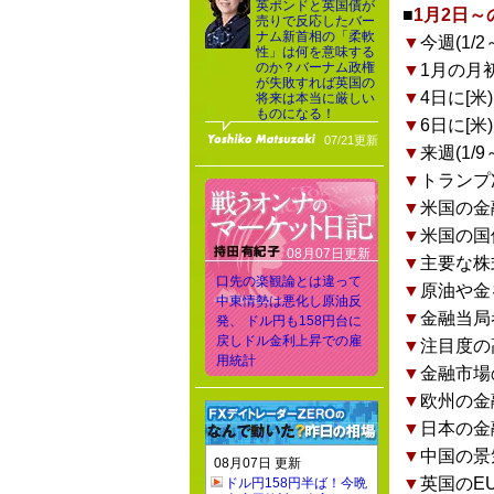
英ポンドと英国債が
■
1月2日
売りで反応したバー
ナム新首相の「柔軟
▼
今週(1
性」は何を意味する
のか？バーナム政権
▼
1月の月
が失敗すれば英国の
▼
4日に[米
将来は本当に厳しい
ものになる！
▼
6日に[米
07/21更新
▼
来週(1
▼
トランプ
▼
米国の金
▼
米国の国
08月07日更新
▼
主要な株
口先の楽観論とは違って
▼
原油や金
中東情勢は悪化し原油反
▼
金融当局
発、 ドル円も158円台に
戻しドル金利上昇での雇
▼
注目度の
用統計
▼
金融市場
▼
欧州の金
▼
日本の金
▼
中国の景
08月07日 更新
▼
英国のE
ドル円158円半ば！今晩