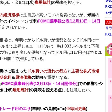
を
末(6日・金)には
[米)
雇用統計
]の発表
を控える。
FX
や
の経済指標
は注目度の高いモノの発表はないが、
米国の
外のイベント
では
[米)
FOMC議事録公表(12月13日・14日
人気
予定されている。
リ
FX
相場は、年明けからドル買いが優勢となってドル円は一
レベルまで上昇し＆ユーロドルは一時1.033レベルまで下落
の後は巻き戻しが優勢となってドル円は117円半ばで＆ユ
1.04前半で推移している。
明けに強まった
ドル買いの流れの行方
と
主要な株式市場
期金利
＆
原油価格
の動向
が重要となる。
)
FOMC議事録公表(12月13日・14日開催分)
]での影響
や
今
)に[米)
雇用統計
]の発表を控える点
にも注意したい。
トレード用のエサ
(羊飼いの見解)■□■(
※毎日更新
)