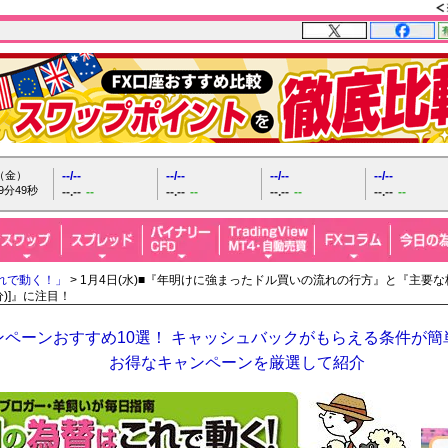
日（金）
--/--
--/--
--/--
--/--
9分50秒
--.--
--
--.--
--
--.--
--
--.--
--
れで動く！」
> 1月4日(水)■『年明けに強まったドル買いの流れの行方』と『主
分)]』に注目！
ペーンおすすめ10選！ キャッシュバックがもらえる条件が簡単
お得なキャンペーンを厳選して紹介