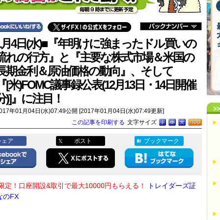
1月4日(水)■『年明けに強まったドル買いの
流れの行方』と『主要な株式市場＆米国の
長期金利＆原油価格の動向』、そして
『[米)FOMC議事録公表(12月13日・14日開催
分)]』に注目！
017年01月04日(水)07:49公開 [2017年01月04日(水)07:49更新]
この記事を印刷する
文字サイズ
シェア
ポスト
ブックマーク
限定！口座開設&取引で最大10000円もらえる！
トレイダーズ証
なのFX