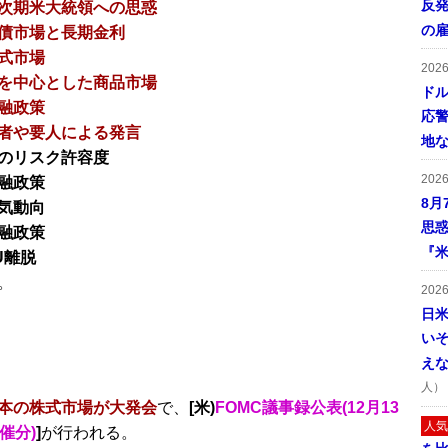
反発
次期米大統領への思惑
の
債市場と長期金利
式市場
202
を中心とした商品市場
ドル
融政策
応
者や要人による発言
地
のリスク許容度
202
融政策
8月
気動向
思
融政策
『米
U離脱
。
202
日
い
え
人）
本の株式市場が大発会
で、
[米)
FOMC議事録公表(12月13
人気
催分)
]
が行われる。