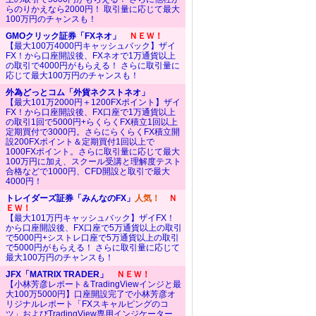
らのりかえなら2000円！ 取引量に応じて最大
100万円のチャンスも！
GMOクリック証券「FXネオ」
ＮＥＷ！
【最大100万4000円キャッシュバック】ザイ
FX！から口座開設後、FXネオで1万通貨以上
の取引で4000円がもらえる！ さらに取引量に
応じて最大100万円のチャンスも！
外為どっとコム「外貨ネクストネオ」
【最大101万2000円＋1200FXポイント】ザイ
FX！から口座開設後、FX口座で1万通貨以上
の取引1回で5000円+らくらくFX積立1回以上
定期買付で3000円。さらにらくらくFX積立開
設200FXポイント＆定期買付1回以上で
1000FXポイント。さらに取引量に応じて最大
100万円に加え、スクール受講と理解度テスト
合格などで1000円、CFD開設と取引で最大
4000円！
トレイダーズ証券「みんなのFX」
人気！
Ｎ
ＥＷ！
【最大101万円キャッシュバック】ザイFX！
から口座開設後、FX口座で5万通貨以上の取引
で5000円+シストレ口座で5万通貨以上の取引
で5000円がもらえる！ さらに取引量に応じて
最大100万円のチャンスも！
JFX「MATRIX TRADER」
ＮＥＷ！
【小林芳彦レポート＆TradingViewインジと最
大100万5000円】口座開設完了で小林芳彦オ
リジナルレポート「FXスキャルピングのコ
ツ」およびTradingView専用インジケーター