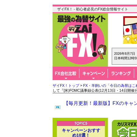
ザイFX！ - 初心者必見のFX総合情報サイト
2026年8月7
日本時間12時5
ザイFX！トップ
>
FX・羊飼いの「今日の為替はこ
して『[米)FOMC議事録公表(12月13日・14日開催
【毎月更新！最新版】FXのキャン
キャンペーンおすす
め10選！