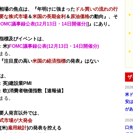
相場の焦点は、『年明けに強まった
ドル買いの流れの行
要な株式市場
＆
米国の長期金利
＆
原油価格
の動向』、そ
FOMC議事録公表(12月13日・14日開催分)
]』にあり。
指標及びイベントは、
：
米)
FOMC議事録公表(12月13日・14日開催分)
まる。
『注目度の高い
米国の経済指標
の発表』はない
は、
ザ
：
英)建設業PMI
202
：
欧)消費者物価指数【速報値】
米ド
まる。
安は
が
要人発言以外では、
式市場が大発会
202
口
[米)
雇用統計
]の発表を控える