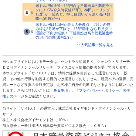
米ドル/円の160～162円台は日米当局の防衛ライ
ンに！ GW介入時安値155円、神田シーリング
152円が下値めど、押し目買いから戻り売り戦
略へ(西原宏一)
米ドル/円は155円が最大の分岐点！ 7月足の包
み線を8月足が下抜け、155円割れなら月足ダウ
理論が下向き転換！ 下値目処は高市総裁誕生時
の147円の窓(田向宏行)
>>人気記事一覧を見る
当ウェブサイトにおけるデータは、セントラル短資ＦＸ、クォンツ・リサーチ、
ＤＺＨフィナンシャルリサーチ、フィスコから情報の提供を受けております。
本ウェブサイト「ザイFX！」は、情報の提供を目的として運営しており、投
資、その他の行動を勧誘する目的では運営しておりません。通貨ペアの選択、売
買レートなど投資の最終決定は、お客様ご自身の判断でなさるようにお願いいた
します。さらに詳しいことは
「免責事項」
、
「プライバシー・ポリシー、著作
権」
のページをご確認ください。
当サイト「ザイFX！」の運営元：株式会社ダイヤモンド・フィナンシャル・リ
サーチ
株主：株式会社ダイヤモンド社（100％）
加入協会：一般社団法人日本暗号資産ビジネス協会（ＪＣＢＡ）