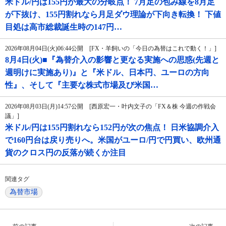
米ドル/円は155円が最大の分岐点！ 7月足の包み線を8月足
が下抜け、155円割れなら月足ダウ理論が下向き転換！ 下値
目処は高市総裁誕生時の147円…
2026年08月04日(火)06:44公開 [FX・羊飼いの「今日の為替はこれで動く！」]
8月4日(火)■『為替介入の影響と更なる実施への思惑(先週と
週明けに実施あり)』と『米ドル、日本円、ユーロの方向
性』、そして『主要な株式市場及び米国…
2026年08月03日(月)14:57公開 [西原宏一・叶内文子の「FX＆株 今週の作戦会
議」]
米ドル/円は155円割れなら152円が次の焦点！ 日米協調介入
で160円台は戻り売りへ。米国がユーロ/円で円買い、欧州通
貨のクロス円の反落が続くか注目
関連タグ
為替市場