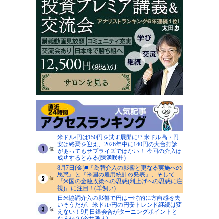
米ドル/円は150円を試す展開に!? 米ドル高・円
安は終焉を迎え、2026年中に140円の大台打診
があってもサプライズではない！ 今回の介入は
成功するとみる(陳満咲杜)
8月7日(金)■『為替介入の影響と更なる実施への
思惑』と『米国の雇用統計の発表』、そして
『米国の金融政策への思惑(利上げへの思惑に注
視)』に注目！(羊飼い)
日米協調介入の影響で円は一時的に方向感を失
いそうだが、米ドル/円の円安トレンド継続は変
えない！9月日銀会合がターニングポイントと
なるか？(今井雅人)