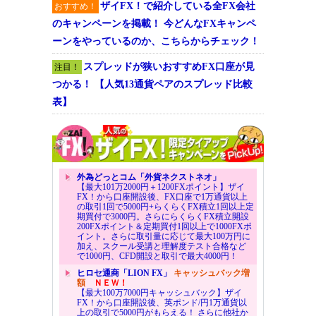
ザイFX！で紹介している全FX会社
おすすめ！
のキャンペーンを掲載！ 今どんなFXキャンペ
ーンをやっているのか、こちらからチェック！
スプレッドが狭いおすすめFX口座が見
注目！
つかる！ 【人気13通貨ペアのスプレッド比較
表】
外為どっとコム「外貨ネクストネオ」
【最大101万2000円＋1200FXポイント】ザイ
FX！から口座開設後、FX口座で1万通貨以上
の取引1回で5000円+らくらくFX積立1回以上定
期買付で3000円。さらにらくらくFX積立開設
200FXポイント＆定期買付1回以上で1000FXポ
イント。さらに取引量に応じて最大100万円に
加え、スクール受講と理解度テスト合格など
で1000円、CFD開設と取引で最大4000円！
ヒロセ通商「LION FX」
キャッシュバック増
額
ＮＥＷ！
【最大100万7000円キャッシュバック】ザイ
FX！から口座開設後、英ポンド/円1万通貨以
上の取引で5000円がもらえる！ さらに他社か