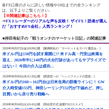
各FX口座のさらに詳しい情報や10位までの全ランキング
は、以下よりご覧ください。
【※関連記事はこちら！】
⇒
FXトレーダーのリアルな声を反映！ ザイFX！読者が選ん
だ「おすすめFX会社」人気ランキング！
■持田有紀子の「戦うオンナのマーケット日記」の関連記事
2026年08月07日(金)18:09公開 [陳満咲杜の「マーケットをズバリ裏読み」]
米ドル/円は150円を試す展開に!? 米ドル高・円安は終焉を
迎え、2026年中に140円の大台打診があってもサプライズで
はない！ 今回の介入は成功…
2026年08月06日(木)13:20公開 [西原宏一の「ヘッジファンドの思惑」]
米ドル/円の160～162円台は日米当局の防衛ラインに！ GW
介入時安値155円、神田シーリング152円が下値めど、押し
目買いから戻り売り戦略へ
2026年08月04日(火)16:43公開 [田向宏行式 副業FXのススメ!]