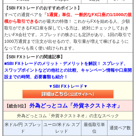
【SBI FXトレードのおすすめポイント】
すべての通貨ペアを
「1通貨」単位、一般的なFX口座の1/1000の規
模から取引できる
のが最大の特徴！ これからFXを始める人、少額
取引ができるFX口座を探している方は、絶対にチェックしておき
たいFX会社です。スプレッドの狭さにも定評があり、1回の取引で
1000万通貨まで注文が出せるので、取引量が増えて稼げるように
なってからも長く使い続けられます。
【SBI FXトレードの関連記事】
■SBI FXトレードのメリット・デメリットを解説！ スプレッド、
スワップポイントなどの他社との比較、キャンペーン情報や口座開
設までの時間、必要書類も紹介！
▼SBI FXトレード▼
外為どっとコム「外貨ネクストネオ」
【総合3位】
外為どっとコム「外貨ネクストネオ」の主なスペック
米ドル/円 スプレッ
ユーロ/米ドル スプ
最低取引単
通貨ペア数
ド
レッド
位