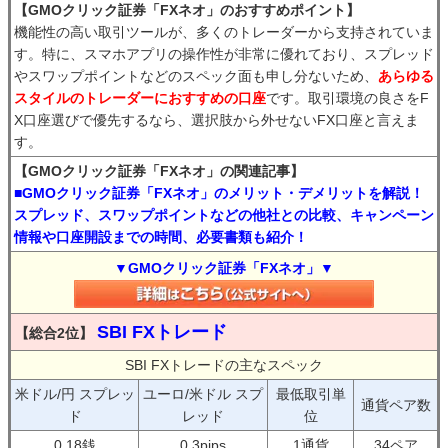
【GMOクリック証券「FXネオ」のおすすめポイント】
機能性の高い取引ツールが、多くのトレーダーから支持されていま
す。特に、スマホアプリの操作性が非常に優れており、スプレッド
やスワップポイントなどのスペック面も申し分ないため、
あらゆる
スタイルのトレーダーにおすすめの口座
です。取引環境の良さをF
X口座選びで優先するなら、選択肢から外せないFX口座と言えま
す。
【GMOクリック証券「FXネオ」の関連記事】
■GMOクリック証券「FXネオ」のメリット・デメリットを解説！
スプレッド、スワップポイントなどの他社との比較、キャンペーン
情報や口座開設までの時間、必要書類も紹介！
▼GMOクリック証券「FXネオ」▼
SBI FXトレード
【総合2位】
SBI FXトレードの主なスペック
米ドル/円 スプレッ
ユーロ/米ドル スプ
最低取引単
通貨ペア数
ド
レッド
位
0.18銭
0.3pips
1通貨
34ペア