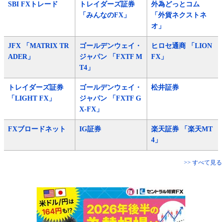
SBI FXトレード
トレイダーズ証券
外為どっとコム
「みんなのFX」
「外貨ネクストネ
オ」
JFX 「MATRIX TR
ゴールデンウェイ・
ヒロセ通商 「LION
ADER」
ジャパン 「FXTF M
FX」
T4」
トレイダーズ証券
ゴールデンウェイ・
松井証券
「LIGHT FX」
ジャパン 「FXTF G
X-FX」
FXブロードネット
IG証券
楽天証券 「楽天MT
4」
>> すべて見る