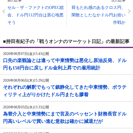
前の記事
次の記事
セル・ザ・ファクトのOPEC総
荷もたれ感のあるクロス円、
会、ドル円112円台は居心地悪
閑散としたなかドル円お拾い
そう
作戦か
■持田有紀子の「戦うオンナのマーケット日記」の最新記事
2026年08月07日(金)15:43公開
口先の楽観論とは違って中東情勢は悪化し原油反発、ドル
円も158円台に戻しドル金利上昇での雇用統計
2026年08月06日(木)15:29公開
それぞれの解釈でもって鎮静化してきた中東情勢、ボラテ
ィリティ上がりかけたドル円またも膠着
2026年08月05日(水)13:33公開
為替介入と中東情勢にまで言及のベッセント財務長官ドル
円高いレベルで買い進む意欲は確かに減退だが