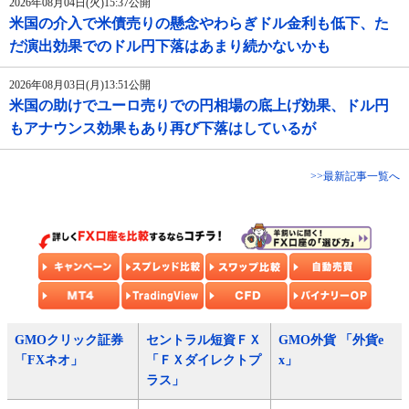
2026年08月04日(火)15:37公開
米国の介入で米債売りの懸念やわらぎドル金利も低下、た
だ演出効果でのドル円下落はあまり続かないかも
2026年08月03日(月)13:51公開
米国の助けでユーロ売りでの円相場の底上げ効果、ドル円
もアナウンス効果もあり再び下落はしているが
>>最新記事一覧へ
GMOクリック証券
セントラル短資ＦＸ
GMO外貨 「外貨e
「FXネオ」
「ＦＸダイレクトプ
x」
ラス」