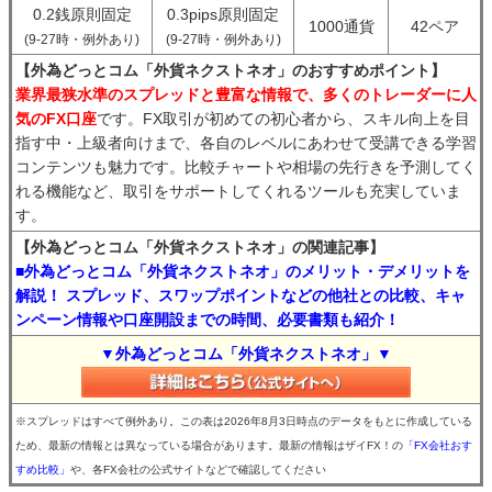
0.2銭原則固定
0.3pips原則固定
1000通貨
42ペア
(9-27時・例外あり)
(9-27時・例外あり)
【外為どっとコム「外貨ネクストネオ」のおすすめポイント】
業界最狭水準のスプレッドと豊富な情報で、多くのトレーダーに人
気のFX口座
です。FX取引が初めての初心者から、スキル向上を目
指す中・上級者向けまで、各自のレベルにあわせて受講できる学習
コンテンツも魅力です。比較チャートや相場の先行きを予測してく
れる機能など、取引をサポートしてくれるツールも充実していま
す。
【外為どっとコム「外貨ネクストネオ」の関連記事】
■外為どっとコム「外貨ネクストネオ」のメリット・デメリットを
解説！ スプレッド、スワップポイントなどの他社との比較、キャ
ンペーン情報や口座開設までの時間、必要書類も紹介！
▼外為どっとコム「外貨ネクストネオ」▼
※スプレッドはすべて例外あり。この表は2026年8月3日時点のデータをもとに作成している
ため、最新の情報とは異なっている場合があります。最新の情報はザイFX！の
「FX会社おす
すめ比較」
や、各FX会社の公式サイトなどで確認してください