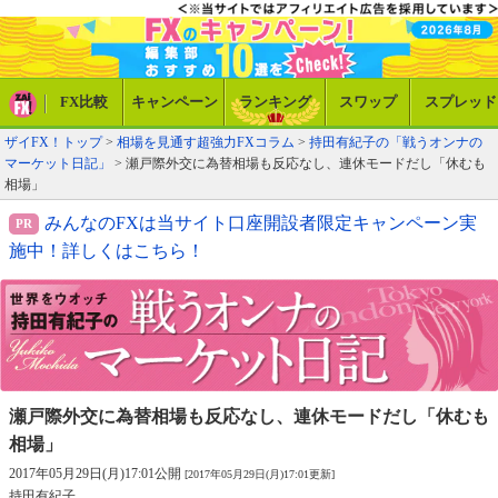
FX比較
キャンペーン
ランキング
スワップ
スプレッド
ザイFX！トップ
>
相場を見通す超強力FXコラム
>
持田有紀子の「戦うオンナの
マーケット日記」
> 瀬戸際外交に為替相場も反応なし、連休モードだし「休むも
相場」
みんなのFXは当サイト口座開設者限定キャンペーン実
施中！詳しくはこちら！
瀬戸際外交に為替相場も反応なし、
連休モードだし「休むも
相場」
2017年05月29日(月)17:01公開
[2017年05月29日(月)17:01更新]
持田有紀子