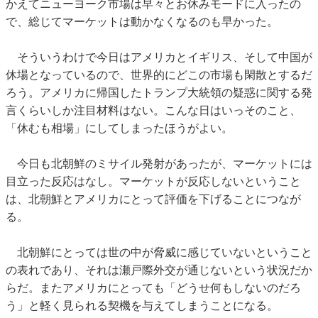
かえてニューヨーク市場は早々とお休みモードに入ったの
で、総じてマーケットは動かなくなるのも早かった。
そういうわけで今日はアメリカとイギリス、そして中国が
休場となっているので、世界的にどこの市場も閑散とするだ
ろう。アメリカに帰国したトランプ大統領の疑惑に関する発
言くらいしか注目材料はない。こんな日はいっそのこと、
「休むも相場」にしてしまったほうがよい。
今日も北朝鮮のミサイル発射があったが、マーケットには
目立った反応はなし。マーケットが反応しないということ
は、北朝鮮とアメリカにとって評価を下げることにつなが
る。
北朝鮮にとっては世の中が脅威に感じていないということ
の表れであり、それは瀬戸際外交が通じないという状況だか
らだ。またアメリカにとっても「どうせ何もしないのだろ
う」と軽く見られる契機を与えてしまうことになる。