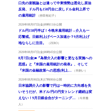
口先の楽観論とは違って中東情勢は悪化し原油
反発、ドル円も158円台に戻しドル金利上昇で
の雇用統計
（持田有紀子）
2026年08月07日(金)09時11分公開
ドル円158円半ば！今晩米雇用統計→介入も一
応警戒。日銀利上げペース加速か？9月利上げ
地ならしに注目。
（ZERO）
2026年08月07日(金)06時45分公開
8月7日(金)■『為替介入の影響と更なる実施への
思惑』と『米国の雇用統計の発表』、そして
『米国の金融政策への思惑(利上…
（羊飼い）
2026年08月06日(木)17時00分公開
日米協調介入の影響で円は一時的に方向感を失
いそうだが、米ドル/円の円安トレンド継続は変
えない！9月日銀会合がターニング…
（今井雅
人）