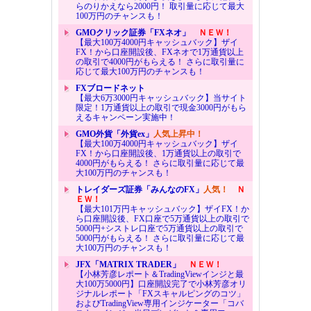
らのりかえなら2000円！ 取引量に応じて最大
100万円のチャンスも！
GMOクリック証券「FXネオ」
ＮＥＷ！
【最大100万4000円キャッシュバック】ザイ
FX！から口座開設後、FXネオで1万通貨以上
の取引で4000円がもらえる！ さらに取引量に
応じて最大100万円のチャンスも！
FXブロードネット
【最大6万3000円キャッシュバック】当サイト
限定！1万通貨以上の取引で現金3000円がもら
えるキャンペーン実施中！
GMO外貨「外貨ex」
人気上昇中！
【最大100万4000円キャッシュバック】ザイ
FX！から口座開設後、1万通貨以上の取引で
4000円がもらえる！ さらに取引量に応じて最
大100万円のチャンスも！
トレイダーズ証券「みんなのFX」
人気！
Ｎ
ＥＷ！
【最大101万円キャッシュバック】ザイFX！か
ら口座開設後、FX口座で5万通貨以上の取引で
5000円+シストレ口座で5万通貨以上の取引で
5000円がもらえる！ さらに取引量に応じて最
大100万円のチャンスも！
JFX「MATRIX TRADER」
ＮＥＷ！
【小林芳彦レポート＆TradingViewインジと最
大100万5000円】口座開設完了で小林芳彦オリ
ジナルレポート「FXスキャルピングのコツ」
およびTradingView専用インジケーター「コバ