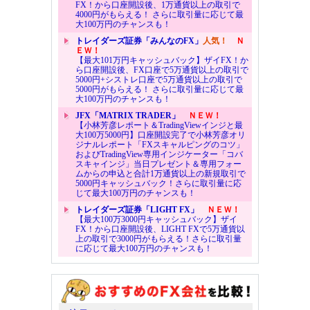
FX！から口座開設後、1万通貨以上の取引で
4000円がもらえる！ さらに取引量に応じて最
大100万円のチャンスも！
トレイダーズ証券「みんなのFX」
人気！
Ｎ
ＥＷ！
【最大101万円キャッシュバック】ザイFX！か
ら口座開設後、FX口座で5万通貨以上の取引で
5000円+シストレ口座で5万通貨以上の取引で
5000円がもらえる！ さらに取引量に応じて最
大100万円のチャンスも！
JFX「MATRIX TRADER」
ＮＥＷ！
【小林芳彦レポート＆TradingViewインジと最
大100万5000円】口座開設完了で小林芳彦オリ
ジナルレポート「FXスキャルピングのコツ」
およびTradingView専用インジケーター「コバ
スキャインジ」当日プレゼント＆専用フォー
ムからの申込と合計1万通貨以上の新規取引で
5000円キャッシュバック！さらに取引量に応
じて最大100万円のチャンスも！
トレイダーズ証券「LIGHT FX」
ＮＥＷ！
【最大100万3000円キャッシュバック】ザイ
FX！から口座開設後、LIGHT FXで5万通貨以
上の取引で3000円がもらえる！さらに取引量
に応じて最大100万円のチャンスも！