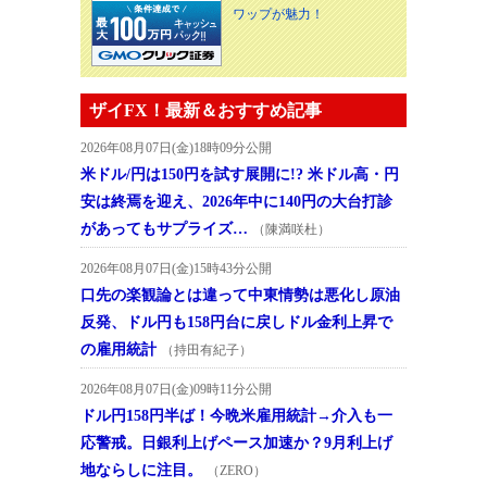
ワップが魅力！
ザイFX！最新＆おすすめ記事
2026年08月07日(金)18時09分公開
米ドル/円は150円を試す展開に!? 米ドル高・円
安は終焉を迎え、2026年中に140円の大台打診
があってもサプライズ…
（陳満咲杜）
2026年08月07日(金)15時43分公開
口先の楽観論とは違って中東情勢は悪化し原油
反発、ドル円も158円台に戻しドル金利上昇で
の雇用統計
（持田有紀子）
2026年08月07日(金)09時11分公開
ドル円158円半ば！今晩米雇用統計→介入も一
応警戒。日銀利上げペース加速か？9月利上げ
地ならしに注目。
（ZERO）