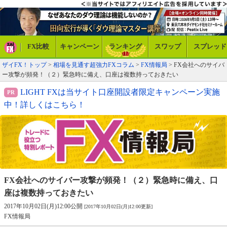
FX比較
キャンペーン
ランキング
スワップ
スプレッド
ザイFX！トップ
>
相場を見通す超強力FXコラム
>
FX情報局
> FX会社へのサイバ
ー攻撃が頻発！（２）緊急時に備え、口座は複数持っておきたい
LIGHT FXは当サイト口座開設者限定キャンペーン実施
中！詳しくはこちら！
FX会社へのサイバー攻撃が頻発！（２）
緊急時に備え、口
座は複数持っておきたい
2017年10月02日(月)12:00公開
[2017年10月02日(月)12:00更新]
FX情報局