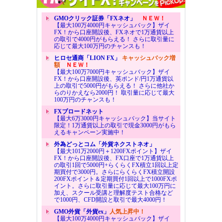
GMOクリック証券「FXネオ」
ＮＥＷ！
【最大100万4000円キャッシュバック】ザイ
FX！から口座開設後、FXネオで1万通貨以上
の取引で4000円がもらえる！ さらに取引量に
応じて最大100万円のチャンスも！
ヒロセ通商「LION FX」
キャッシュバック増
額
ＮＥＷ！
【最大100万7000円キャッシュバック】ザイ
FX！から口座開設後、英ポンド/円1万通貨以
上の取引で5000円がもらえる！ さらに他社か
らのりかえなら2000円！ 取引量に応じて最大
100万円のチャンスも！
FXブロードネット
【最大6万3000円キャッシュバック】当サイト
限定！1万通貨以上の取引で現金3000円がもら
えるキャンペーン実施中！
外為どっとコム「外貨ネクストネオ」
【最大101万2000円＋1200FXポイント】ザイ
FX！から口座開設後、FX口座で1万通貨以上
の取引1回で5000円+らくらくFX積立1回以上定
期買付で3000円。さらにらくらくFX積立開設
200FXポイント＆定期買付1回以上で1000FXポ
イント。さらに取引量に応じて最大100万円に
加え、スクール受講と理解度テスト合格など
で1000円、CFD開設と取引で最大4000円！
GMO外貨「外貨ex」
人気上昇中！
【最大100万4000円キャッシュバック】ザイ