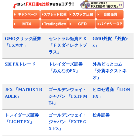
GMOクリック証券
セントラル短資ＦＸ
GMO外貨 「外貨e
「FXネオ」
「ＦＸダイレクトプ
x」
ラス」
SBI FXトレード
トレイダーズ証券
外為どっとコム
「みんなのFX」
「外貨ネクストネ
オ」
JFX 「MATRIX TR
ゴールデンウェイ・
ヒロセ通商 「LION
ADER」
ジャパン 「FXTF M
FX」
T4」
トレイダーズ証券
ゴールデンウェイ・
松井証券
「LIGHT FX」
ジャパン 「FXTF G
X-FX」