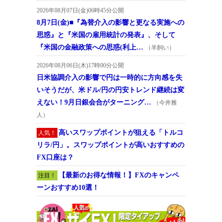
2026年08月07日(金)06時45分公開
8月7日(金)■『為替介入の影響と更なる実施への
思惑』と『米国の雇用統計の発表』、そして
『米国の金融政策への思惑(利上…
（羊飼い）
2026年08月06日(木)17時00分公開
日米協調介入の影響で円は一時的に方向感を失
いそうだが、米ドル/円の円安トレンド継続は変
えない！9月日銀会合がターニング…
（今井雅
人）
高いスワップポイントが狙える「トルコ
人気！
リラ/円」。スワップポイントが高いおすすめの
FX口座は？
【最新のお得な情報！】FXのキャンペ
注目！
ーンおすすめ10選！