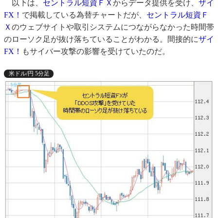
以下は、
セントラル短資ＦＸ
からデータ提供を受け、
ザイ
FX！
で掲載している為替チャートだが、
セントラル短資Ｆ
Ｘ
のウェブサイトや取引システムにつながらなかった時間帯
のローソク足が抜け落ちていることがわかる。間接的に
ザイ
FX！
もサイバー攻撃の影響を受けていたのだ。
米ドル/円 5分足