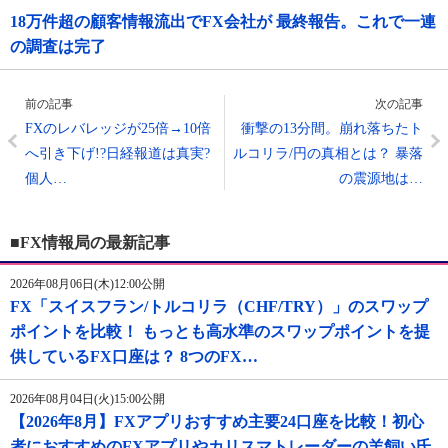
18万件超の顧客情報流出でFX会社が 最終報告。これで一連
の調査は完了
前の記事
次の記事
FXのレバレッジが25倍→10倍
衝撃の13分間。崩れ落ちたト
へ引き下げ!?日経報道は真実?
ルコリラ/円の真相とは？ 暴落
個人…
の震源地は…
■FX情報局の最新記事
2026年08月06日(木)12:00公開
FX「スイスフラン/トルコリラ（CHF/TRY）」のスワップ
ポイントを比較！ もっとも高水準のスワップポイントを提
供しているFX口座は？ 8つのFX…
2026年08月04日(火)15:00公開
【2026年8月】FXアプリおすすめ主要24口座を比較！初心
者におすすめのFXアプリやカリスマトレーダーの羊飼い氏