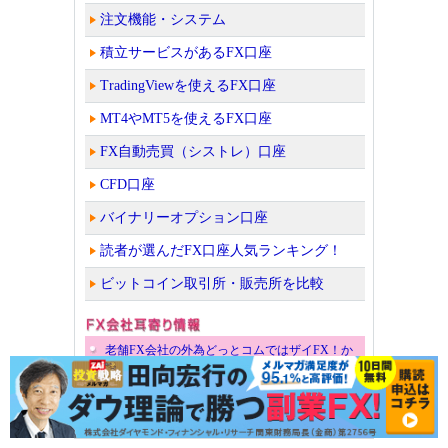
注文機能・システム
積立サービスがあるFX口座
TradingViewを使えるFX口座
MT4やMT5を使えるFX口座
FX自動売買（シストレ）口座
CFD口座
バイナリーオプション口座
読者が選んだFX口座人気ランキング！
ビットコイン取引所・販売所を比較
老舗FX会社の外為どっとコムではザイFX！か
らの口座開設者限定キャンペーン中！
【トレイダーズ証券みんなのFX】最高水準の高
スワップ＆最狭水準の低スプレッドが魅力！