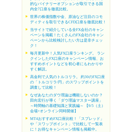
的なバイナリーオプションが取引できる国
内全7口座を徹底比較。
世界の株価指数や金、原油など注目のコモ
ディティを取引できるCFD口座を徹底比較！
当サイトで紹介している全FX会社のキャン
ペーンを掲載！たくさんのFX会社のキャン
ペーンから比較検討したい方は是非チェッ
ク！
毎月更新中！人気FX口座ランキング。 ラン
クインしたFX口座のキャンペーン情報、お
すすめポイントなどを初心者にもわかりや
すく解説。
高金利で人気のトルコリラ。 約30のFX口座
の「トルコリラ/円」のスワップポイントを
調査して比較！
なぜあなたのダウ理論は機能しないのか？
田向宏行が導く「ダウ理論マスター講座」
～時間軸の基礎知識と実践編～ 【9/5（土）
会場+オンライン同時開催】
MT4おすすめFX口座比較！「スプレッド」
や「スワップポイント」で比較して一覧表
に！お得なキャンペーン情報も掲載中。