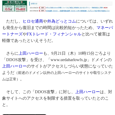
ただし、
ヒロセ通商
や
外為どっとコム
については、いずれ
も発生から復旧までの時間は比較的短かったため、
マネーパ
ートナーズ
や
FXトレード・フィナンシャル
と比べて被害は
軽微であったといえそうだ。
さらに
上田ハーロー
も、9月21日（木）10時15分ごろより
「DDOS攻撃」を受け、「www.uedaharlowfx.jp」ドメインの
上田ハーロー
のサイトがアクセスしづらい状態になっていた
ようだ
（前述のドメイン以外の上田ハーローのサイトや取引システ
。
ムは正常）
そして、この「DDOS攻撃」に対し、
上田ハーロー
は、対
象サイトへのアクセスを制限する措置を取っていたとのこ
と。