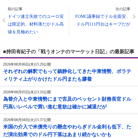
前の記事
次の記事
ドイツ連立失敗でのユーロ安
FOMC議事録でドル全面安、
は限定的、材料薄だがドル高
ドル円111円台はキープだが
値を見極めたい
■持田有紀子の「戦うオンナのマーケット日記」の最新記事
2026年08月06日(木)15:29公開
それぞれの解釈でもって鎮静化してきた中東情勢、ボラテ
ィリティ上がりかけたドル円またも膠着
2026年08月05日(水)13:33公開
為替介入と中東情勢にまで言及のベッセント財務長官ドル
円高いレベルで買い進む意欲は確かに減退だが
2026年08月04日(火)15:37公開
米国の介入で米債売りの懸念やわらぎドル金利も低下、た
だ演出効果でのドル円下落はあまり続かないかも