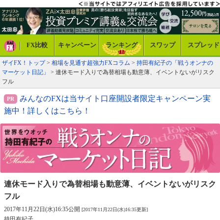
FX比較
キャンペーン
ランキング
スワップ
スプレッド
ザイFX！トップ
>
相場を見通す超強力FXコラム
>
持田有紀子の「戦うオンナの
マーケット日記」
> 連休モード入りで為替相場も動意薄、イベントないがリスク
フル
みんなのFXは当サイト口座開設者限定キャンペーン実
施中！詳しくはこちら！
連休モード入りで為替相場も動意薄、
イベントないがリスク
フル
2017年11月22日(水)16:35公開
[2017年11月22日(水)16:35更新]
持田有紀子