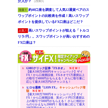
介入か？
（ZERO）
約40口座を調査して人気12通貨ペアのス
注目！
ワップポイントの比較表を作成！高いスワップ
ポイントを提供しているFX口座はどこだ？
高いスワップポイントが狙える「トルコ
人気！
リラ/円」。スワップポイントが高いおすすめの
FX口座は？
GMOクリック証券「FXネオ」
ＮＥＷ！
【最大100万4000円キャッシュバック】ザイ
FX！から口座開設後、FXネオで1万通貨以上
の取引で4000円がもらえる！ さらに取引量に
応じて最大100万円のチャンスも！
ヒロセ通商「LION FX」
キャッシュバック増
額
ＮＥＷ！
【最大100万7000円キャッシュバック】ザイ
FX！から口座開設後、英ポンド/円1万通貨以
上の取引で5000円がもらえる！ さらに他社か
らのりかえなら2000円！ 取引量に応じて最大
100万円のチャンスも！