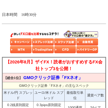
日本時間 16時30分
【2026年8月】ザイFX！読者がおすすめするFX会
社トップ3を公開！
GMOクリック証券「FXネオ」
【総合1位】
GMOクリック証券「FXネオ」の主なスペック
米ドル/円 スプレッ
ユーロ/米ドル スプ
最低取引単
通貨ペア数
ド
レッド
位
0.2銭原則固定
0.3pips原則固定
1000通貨
24ペア