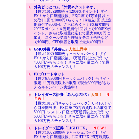
外為どっとコム「外貨ネクストネオ」
【最大101万2000円＋1200FXポイント】ザイ
FX！から口座開設後、FX口座で1万通貨以上
の取引1回で5000円+らくらくFX積立1回以上定
期買付で3000円。さらにらくらくFX積立開設
200FXポイント＆定期買付1回以上で1000FXポ
イント。さらに取引量に応じて最大100万円に
加え、スクール受講と理解度テスト合格など
で1000円、CFD開設と取引で最大4000円！
GMO外貨「外貨ex」
人気上昇中！
【最大100万4000円キャッシュバック】ザイ
FX！から口座開設後、1万通貨以上の取引で
4000円がもらえる！ さらに取引量に応じて最
大100万円のチャンスも！
FXブロードネット
【最大6万3000円キャッシュバック】当サイト
限定！1万通貨以上の取引で現金3000円がもら
えるキャンペーン実施中！
トレイダーズ証券「みんなのFX」
人気！
Ｎ
ＥＷ！
【最大101万円キャッシュバック】ザイFX！か
ら口座開設後、FX口座で5万通貨以上の取引で
5000円+シストレ口座で5万通貨以上の取引で
5000円がもらえる！ さらに取引量に応じて最
大100万円のチャンスも！
トレイダーズ証券「LIGHT FX」
ＮＥＷ！
【最大100万3000円キャッシュバック】ザイ
FX！から口座開設後、LIGHT FXで5万通貨以