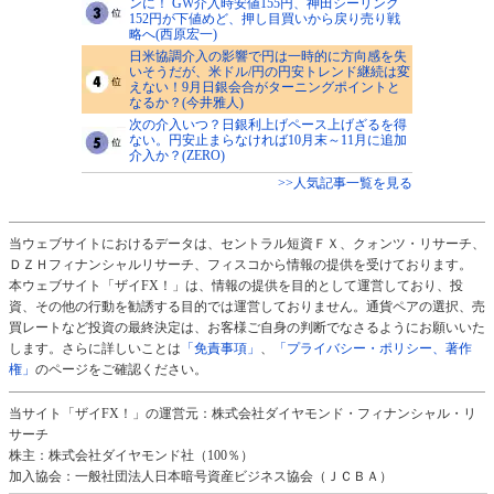
ンに！ GW介入時安値155円、神田シーリング
152円が下値めど、押し目買いから戻り売り戦
略へ(西原宏一)
日米協調介入の影響で円は一時的に方向感を失
いそうだが、米ドル/円の円安トレンド継続は変
えない！9月日銀会合がターニングポイントと
なるか？(今井雅人)
次の介入いつ？日銀利上げペース上げざるを得
ない。円安止まらなければ10月末～11月に追加
介入か？(ZERO)
>>人気記事一覧を見る
当ウェブサイトにおけるデータは、セントラル短資ＦＸ、クォンツ・リサーチ、
ＤＺＨフィナンシャルリサーチ、フィスコから情報の提供を受けております。
本ウェブサイト「ザイFX！」は、情報の提供を目的として運営しており、投
資、その他の行動を勧誘する目的では運営しておりません。通貨ペアの選択、売
買レートなど投資の最終決定は、お客様ご自身の判断でなさるようにお願いいた
します。さらに詳しいことは
「免責事項」
、
「プライバシー・ポリシー、著作
権」
のページをご確認ください。
当サイト「ザイFX！」の運営元：株式会社ダイヤモンド・フィナンシャル・リ
サーチ
株主：株式会社ダイヤモンド社（100％）
加入協会：一般社団法人日本暗号資産ビジネス協会（ＪＣＢＡ）