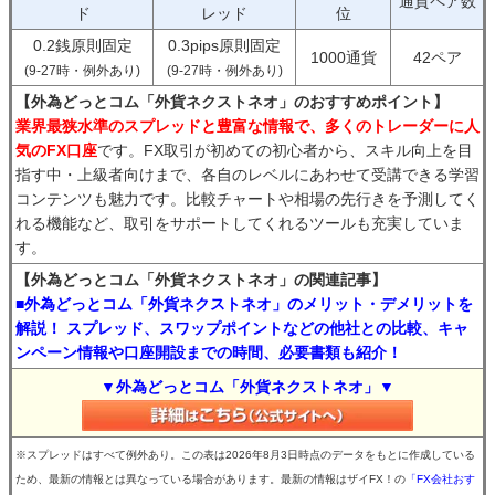
通貨ペア数
ド
レッド
位
0.2銭原則固定
0.3pips原則固定
1000通貨
42ペア
(9-27時・例外あり)
(9-27時・例外あり)
【外為どっとコム「外貨ネクストネオ」のおすすめポイント】
業界最狭水準のスプレッドと豊富な情報で、多くのトレーダーに人
気のFX口座
です。FX取引が初めての初心者から、スキル向上を目
指す中・上級者向けまで、各自のレベルにあわせて受講できる学習
コンテンツも魅力です。比較チャートや相場の先行きを予測してく
れる機能など、取引をサポートしてくれるツールも充実していま
す。
【外為どっとコム「外貨ネクストネオ」の関連記事】
■外為どっとコム「外貨ネクストネオ」のメリット・デメリットを
解説！ スプレッド、スワップポイントなどの他社との比較、キャ
ンペーン情報や口座開設までの時間、必要書類も紹介！
▼外為どっとコム「外貨ネクストネオ」▼
※スプレッドはすべて例外あり。この表は2026年8月3日時点のデータをもとに作成している
ため、最新の情報とは異なっている場合があります。最新の情報はザイFX！の
「FX会社おす