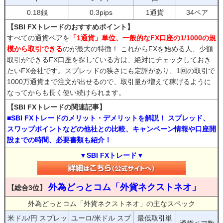
0.18銭
0.3pips
1通貨
34ペア
【SBI FXトレードのおすすめポイント】
すべての通貨ペアを
「1通貨」単位、一般的なFX口座の1/1000の規
模から取引できる
のが最大の特徴！ これからFXを始める人、少額
取引ができるFX口座を探している方は、絶対にチェックしておき
たいFX会社です。スプレッドの狭さにも定評があり、1回の取引で
1000万通貨まで注文が出せるので、取引量が増えて稼げるように
なってからも長く使い続けられます。
【SBI FXトレードの関連記事】
■SBI FXトレードのメリット・デメリットを解説！ スプレッド、
スワップポイントなどの他社との比較、キャンペーン情報や口座開
設までの時間、必要書類も紹介！
▼SBI FXトレード▼
外為どっとコム「外貨ネクストネオ」
【総合3位】
外為どっとコム「外貨ネクストネオ」の主なスペック
米ドル/円 スプレッ
ユーロ/米ドル スプ
最低取引単