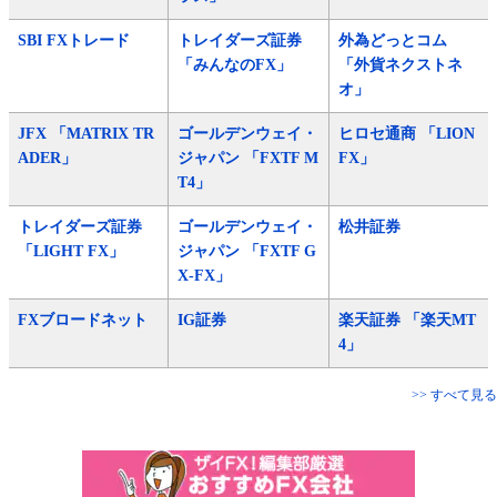
SBI FXトレード
トレイダーズ証券
外為どっとコム
「みんなのFX」
「外貨ネクストネ
オ」
JFX 「MATRIX TR
ゴールデンウェイ・
ヒロセ通商 「LION
ADER」
ジャパン 「FXTF M
FX」
T4」
トレイダーズ証券
ゴールデンウェイ・
松井証券
「LIGHT FX」
ジャパン 「FXTF G
X-FX」
FXブロードネット
IG証券
楽天証券 「楽天MT
4」
>> すべて見る