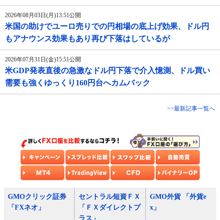
2026年08月03日(月)13:51公開
米国の助けでユーロ売りでの円相場の底上げ効果、ドル円
もアナウンス効果もあり再び下落はしているが
2026年07月31日(金)15:51公開
米GDP発表直後の急激なドル円下落で介入憶測、ドル買い
需要も強くゆっくり160円台へカムバック
>>最新記事一覧へ
GMOクリック証券
セントラル短資ＦＸ
GMO外貨 「外貨e
「FXネオ」
「ＦＸダイレクトプ
x」
ラス」