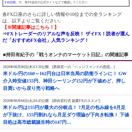
すめ比較」
や、各FX会社の公式サイトなどで確認してください
各FX口座のさらに詳しい情報や10位までの全ランキング
は、以下よりご覧ください。
【※関連記事はこちら！】
⇒
FXトレーダーのリアルな声を反映！ ザイFX！読者が選ん
だ「おすすめFX会社」人気ランキング！
■持田有紀子の「戦うオンナのマーケット日記」の関連記事
2026年08月06日(木)13:20公開 [西原宏一の「ヘッジファンドの思惑」]
米ドル/円の160～162円台は日米当局の防衛ラインに！ GW
介入時安値155円、神田シーリング152円が下値めど、押し
目買いから戻り売り戦略へ
2026年08月04日(火)16:43公開 [田向宏行式 副業FXのススメ!]
米ドル/円は155円が最大の分岐点！ 7月足の包み線を8月足
が下抜け、155円割れなら月足ダウ理論が下向き転換！ 下値
目処は高市総裁誕生時の147円…