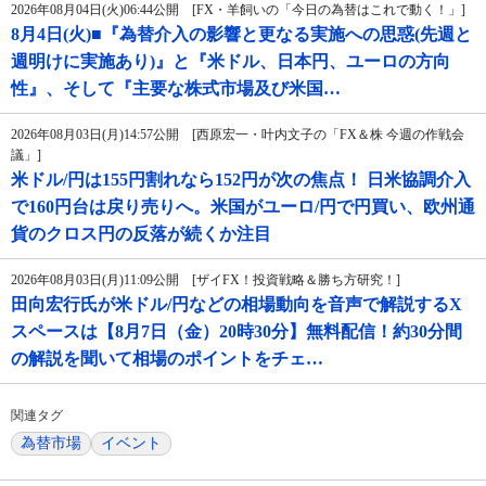
2026年08月04日(火)06:44公開 [FX・羊飼いの「今日の為替はこれで動く！」]
8月4日(火)■『為替介入の影響と更なる実施への思惑(先週と
週明けに実施あり)』と『米ドル、日本円、ユーロの方向
性』、そして『主要な株式市場及び米国…
2026年08月03日(月)14:57公開 [西原宏一・叶内文子の「FX＆株 今週の作戦会
議」]
米ドル/円は155円割れなら152円が次の焦点！ 日米協調介入
で160円台は戻り売りへ。米国がユーロ/円で円買い、欧州通
貨のクロス円の反落が続くか注目
2026年08月03日(月)11:09公開 [ザイFX！投資戦略＆勝ち方研究！]
田向宏行氏が米ドル/円などの相場動向を音声で解説するX
スペースは【8月7日（金）20時30分】無料配信！約30分間
の解説を聞いて相場のポイントをチェ…
関連タグ
為替市場
イベント