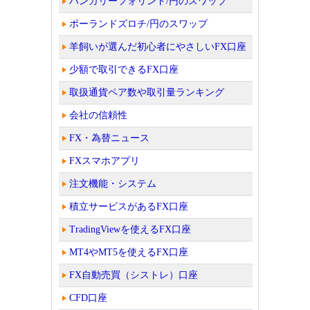
ハンガリーフォリント/円のスワップ
ポーランドズロチ/円のスワップ
羊飼いが選んだ初心者にやさしいFX口座
少額で取引できるFX口座
取扱通貨ペア数や取引量ランキング
会社の信頼性
FX・為替ニュース
FXスマホアプリ
注文機能・システム
積立サービスがあるFX口座
TradingViewを使えるFX口座
MT4やMT5を使えるFX口座
FX自動売買（シストレ）口座
CFD口座