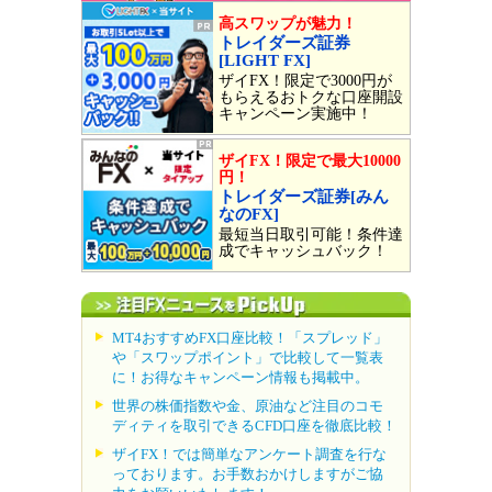
高スワップが魅力！
トレイダーズ証券
[LIGHT FX]
ザイFX！限定で3000円が
もらえるおトクな口座開設
キャンペーン実施中！
ザイFX！限定で最大10000
円！
トレイダーズ証券[みん
なのFX]
最短当日取引可能！条件達
成でキャッシュバック！
MT4おすすめFX口座比較！「スプレッド」
や「スワップポイント」で比較して一覧表
に！お得なキャンペーン情報も掲載中。
世界の株価指数や金、原油など注目のコモ
ディティを取引できるCFD口座を徹底比較！
ザイFX！では簡単なアンケート調査を行な
っております。お手数おかけしますがご協