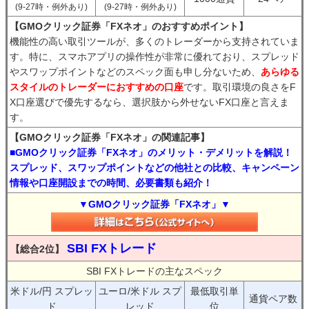
(9-27時・例外あり)
(9-27時・例外あり)
【GMOクリック証券「FXネオ」のおすすめポイント】
機能性の高い取引ツールが、多くのトレーダーから支持されていま
す。特に、スマホアプリの操作性が非常に優れており、スプレッド
やスワップポイントなどのスペック面も申し分ないため、
あらゆる
スタイルのトレーダーにおすすめの口座
です。取引環境の良さをF
X口座選びで優先するなら、選択肢から外せないFX口座と言えま
す。
【GMOクリック証券「FXネオ」の関連記事】
■GMOクリック証券「FXネオ」のメリット・デメリットを解説！
スプレッド、スワップポイントなどの他社との比較、キャンペーン
情報や口座開設までの時間、必要書類も紹介！
▼GMOクリック証券「FXネオ」▼
SBI FXトレード
【総合2位】
SBI FXトレードの主なスペック
米ドル/円 スプレッ
ユーロ/米ドル スプ
最低取引単
通貨ペア数
ド
レッド
位