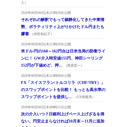
人）
2026年08月06日(木)15時29分公開
それぞれの解釈でもって鎮静化してきた中東情
勢、ボラティリティ上がりかけたドル円またも
膠着
（持田有紀子）
2026年08月06日(木)13時20分公開
米ドル/円の160～162円台は日米当局の防衛ライ
ンに！ GW介入時安値155円、神田シーリング
152円が下値めど、押…
（西原宏一）
2026年08月06日(木)12時00分公開
FX「スイスフラン/トルコリラ（CHF/TRY）」
のスワップポイントを比較！ もっとも高水準の
スワップポイントを提供し…
（FX情報局）
2026年08月06日(木)09時21分公開
次の介入いつ？日銀利上げペース上げざるを得
ない。円安止まらなければ10月末～11月に追加