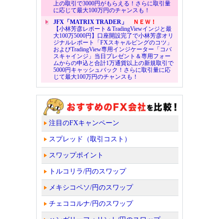
上の取引で3000円がもらえる！さらに取引量
に応じて最大100万円のチャンスも！
JFX「MATRIX TRADER」
ＮＥＷ！
【小林芳彦レポート＆TradingViewインジと最
大100万5000円】口座開設完了で小林芳彦オリ
ジナルレポート「FXスキャルピングのコツ」
およびTradingView専用インジケーター「コバ
スキャインジ」当日プレゼント＆専用フォー
ムからの申込と合計1万通貨以上の新規取引で
5000円キャッシュバック！さらに取引量に応
じて最大100万円のチャンスも！
注目のFXキャンペーン
スプレッド（取引コスト）
スワップポイント
トルコリラ/円のスワップ
メキシコペソ/円のスワップ
チェココルナ/円のスワップ