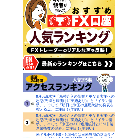
8月6日(木)■『為替介入の影響と更なる実施への
思惑(先週と週明けに実施あり)』と『イラン情
勢』、そして『明日に米国の雇用統計の発表を
控える点』に注目！(羊飼い)
8月5日(水)■『為替介入の影響と更なる実施への
思惑(先週と週明けに実施あり)』と『イラン情
勢』、そして『米国のADP雇用統計とISM非製
造業指数の発表』に注目！(羊飼い)
米ドル/円の160～162円台は日米当局の防衛ライ