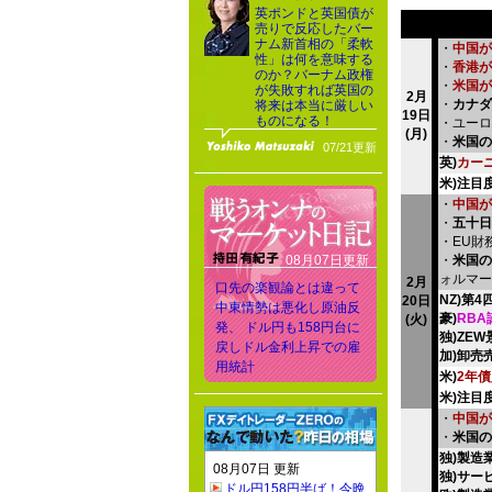
英ポンドと英国債が
売りで反応したバー
ナム新首相の「柔軟
・
中国が
性」は何を意味する
・
香港が
のか？バーナム政権
・
米国が
が失敗すれば英国の
2月
・
カナダ
将来は本当に厳しい
19日
ものになる！
・ユーロ
(月)
・
米国の
07/21更新
英)
カー
米)注目
・
中国が
・
五十日(
・EU財
08月07日更新
・
米国の
ォルマー
2月
口先の楽観論とは違って
NZ)第
20日
中東情勢は悪化し原油反
豪)
RBA
(火)
発、 ドル円も158円台に
独)ZE
戻しドル金利上昇での雇
加)卸売
用統計
米)
2年
米)注目
・
中国が
・
米国の
独)製造
08月07日 更新
独)サー
ドル円158円半ば！今晩