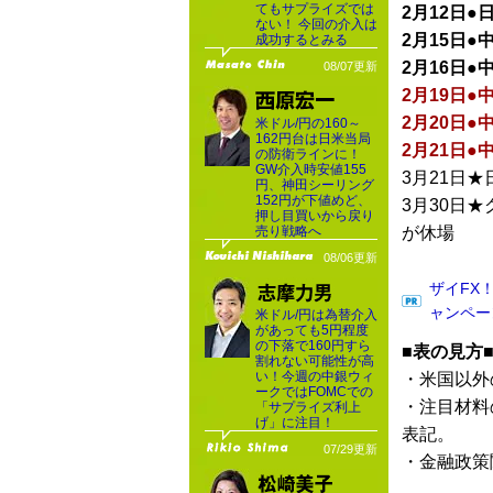
てもサプライズでは
2月12日●
ない！ 今回の介入は
2月15日●
成功するとみる
2月16日●
08/07更新
2月19日●
2月20日●
米ドル/円の160～
162円台は日米当局
2月21日●
の防衛ラインに！
GW介入時安値155
3月21日
円、神田シーリング
152円が下値めど、
3月30日
押し目買いから戻り
売り戦略へ
が休場
08/06更新
ザイFX
ャンペー
米ドル/円は為替介入
があっても5円程度
の下落で160円すら
■表の見方
割れない可能性が高
い！今週の中銀ウィ
・米国以外
ークではFOMCでの
・注目材料
「サプライズ利上
げ」に注目！
表記。
07/29更新
・金融政策