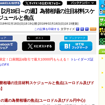
【2月19日～の週】為替相場の注目材料スケ
ジュールと焦点
018年02月18日(日)18:19公開 [2018年02月18日(日)18:19更新]
この記事を印刷する
文字サイズ
シェア
ポスト
ブックマーク
限定！口座開設&取引で最大10000円もらえる！
トレイダーズ証
なのFX
替相場の注目材料スケジュールと焦点(ユーロドル及びド
)】
～の週の為替相場の焦点(ユーロドル及びドル円中心)