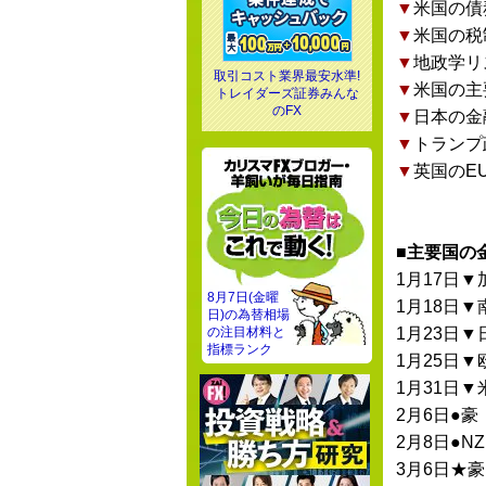
▼
米国の債
▼
米国の税
▼
地政学リ
取引コスト業界最安水準!
▼
米国の主
トレイダーズ証券みんな
のFX
▼
日本の金
▼
トランプ
▼
英国のE
■主要国の
1月17日▼
8月7日(金曜
1月18日▼
日)の為替相場
の注目材料と
1月23日▼
指標ランク
1月25日▼
1月31日▼
2月6日●豪
2月8日●N
3月6日★豪