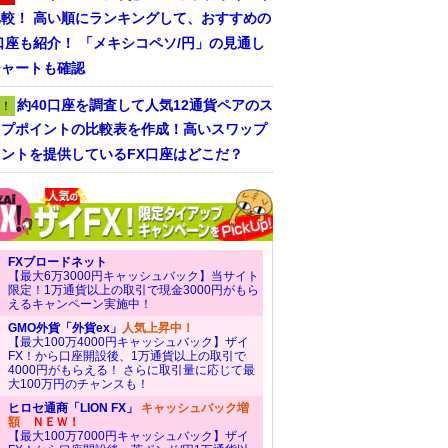
比較！ 高い順にランキングして、おすすめの
口座も紹介！ 「メキシコペソ/円」の見通し
チャートも確認
約40口座を調査して人気12通貨ペアのス
！
ップポイントの比較表を作成！高いスワップ
ントを提供しているFX口座はどこだ？
FXブロードネット
【最大6万3000円キャッシュバック】当サイト
限定！1万通貨以上の取引で現金3000円がもら
えるキャンペーン実施中！
GMO外貨「外貨ex」
人気上昇中！
【最大100万4000円キャッシュバック】ザイ
FX！から口座開設後、1万通貨以上の取引で
4000円がもらえる！ さらに取引量に応じて最
大100万円のチャンスも！
ヒロセ通商「LION FX」
キャッシュバック増
額
ＮＥＷ！
【最大100万7000円キャッシュバック】ザイ