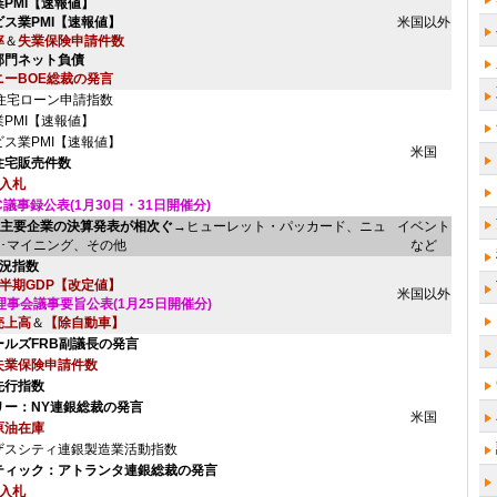
業PMI【速報値】
ビス業PMI【速報値】
米国以外
率
＆
失業保険申請件数
部門ネット負債
ニーBOE総裁の発言
A住宅ローン申請指数
PMI【速報値】
ビス業PMI【速報値】
米国
住宅販売件数
債入札
C議事録公表(1月30日・31日開催分)
主要企業の決算発表が相次ぐ
→ヒューレット・パッカード、ニュ
イベント
･マイニング、その他
など
景況指数
四半期GDP【改定値】
米国以外
理事会議事要旨公表(1月25日開催分)
売上高
＆
【除自動車】
ールズFRB副議長の発言
失業保険申請件数
先行指数
リー：NY連銀総裁の発言
米国
原油在庫
ザスシティ連銀製造業活動指数
ティック：アトランタ連銀総裁の発言
債入札