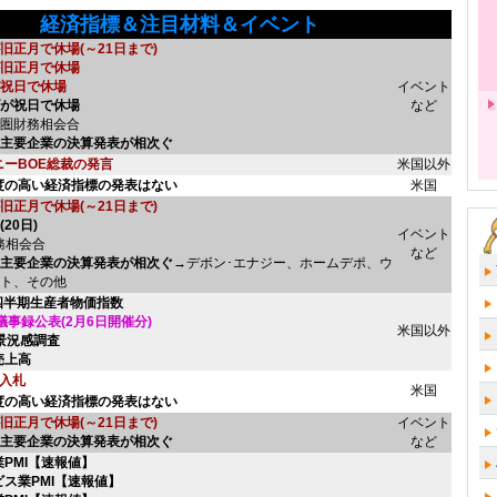
経済指標＆注目材料＆イベント
旧正月で休場(～21日まで)
旧正月で休場
祝日で休場
イベント
が祝日で休場
など
圏財務相会合
主要企業の決算発表が相次ぐ
ニーBOE総裁の発言
米国以外
度の高い経済指標の発表はない
米国
旧正月で休場(～21日まで)
20日)
イベント
務相会合
など
主要企業の決算発表が相次ぐ
→デボン･エナジー、ホームデポ、ウ
ト、その他
4四半期生産者物価指数
議事録公表(2月6日開催分)
米国以外
W景況感調査
売上高
債入札
米国
度の高い経済指標の発表はない
旧正月で休場(～21日まで)
イベント
主要企業の決算発表が相次ぐ
など
業PMI【速報値】
ビス業PMI【速報値】