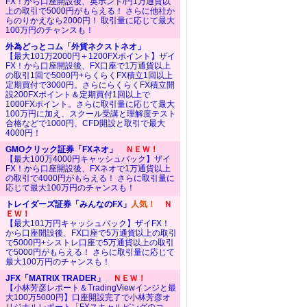
FX！から口座開設後、英ポンド/円1万通貨以
上の取引で5000円がもらえる！ さらに他社か
らのりかえなら2000円！ 取引量に応じて最大
100万円のチャンスも！
外為どっとコム「外貨ネクストネオ」
【最大101万2000円＋1200FXポイント】ザイ
FX！から口座開設後、FX口座で1万通貨以上
の取引1回で5000円+らくらくFX積立1回以上
定期買付で3000円。さらにらくらくFX積立開
設200FXポイント＆定期買付1回以上で
1000FXポイント。さらに取引量に応じて最大
100万円に加え、スクール受講と理解度テスト
合格などで1000円、CFD開設と取引で最大
4000円！
GMOクリック証券「FXネオ」
ＮＥＷ！
【最大100万4000円キャッシュバック】ザイ
FX！から口座開設後、FXネオで1万通貨以上
の取引で4000円がもらえる！ さらに取引量に
応じて最大100万円のチャンスも！
トレイダーズ証券「みんなのFX」
人気！
Ｎ
ＥＷ！
【最大101万円キャッシュバック】ザイFX！
から口座開設後、FX口座で5万通貨以上の取引
で5000円+シストレ口座で5万通貨以上の取引
で5000円がもらえる！ さらに取引量に応じて
最大100万円のチャンスも！
JFX「MATRIX TRADER」
ＮＥＷ！
【小林芳彦レポート＆TradingViewインジと最
大100万5000円】口座開設完了で小林芳彦オ