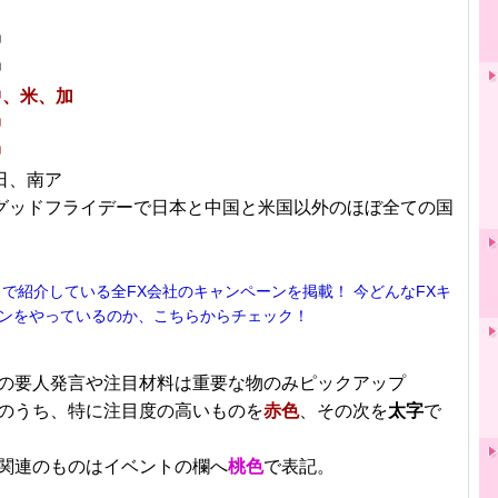
日
中
中
中、米、加
中
中
★日、南ア
★グッドフライデーで日本と中国と米国以外のほぼ全ての国
！で紹介している全FX会社のキャンペーンを掲載！ 今どんなFXキ
ンをやっているのか、こちらからチェック！
■
の要人発言や注目材料は重要な物のみピックアップ
のうち、特に注目度の高いものを
赤色
、その次を
太字
で
関連のものはイベントの欄へ
桃色
で表記。