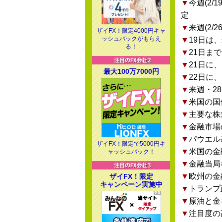
▼
今週(2
定
▼
来週(2
ザイFX！限定4000円キャ
ッシュバックがもらえ
▼
19日は
る！
▼
21日ま
▼
21日に、
最大100万7000円
▼
22日に、
▼
来週・2
▼
米国の国
▼
主要な株
▼
金融市場
▼
パウエル
ザイFX！限定で5000円キ
▼
米国の金
ャッシュバック！
▼
金融当局
▼
欧州の金
ザイFX！限定
キャンペーン実施中
▼
トランプ
▼
原油と金
▼
注目度の