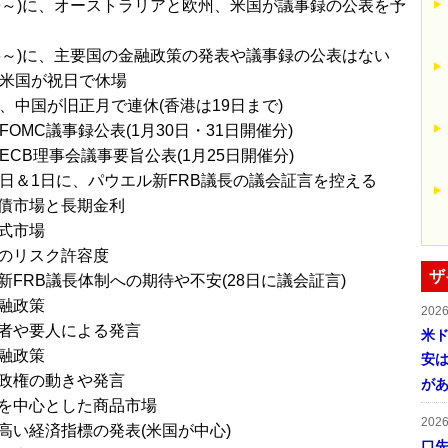
/19～)に、オーストラリアと欧州、米国が議事録の公表を予
/26～)に、主要国の金融政策の発表や議事録の公表はない
、米国が祝日で休場
で、中国が旧正月で連休(香港は19日まで)
FOMC議事録公表(1月30日・31日開催分)
ECB理事会議事要旨公表(1月25日開催分)
8日＆1日に、パウエル新FRB議長の議会証言を控える
債市場と長期金利
式市場
のリスク許容度
ザ
新FRB議長体制への期待や不安(28日に議会証言)
融政策
202
者や要人による発言
米ド
融政策
安は
政権の動きや発言
が
を中心とした商品市場
202
高い経済指標の発表(米国が中心)
口