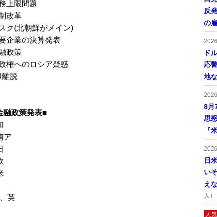
務上限問題
反発
制改革
の
スク(北朝鮮がメイン)
要企業の決算発表
202
融政策
ドル
政権へのロシア疑惑
応
U離脱
地
202
8月
金融政策発表■
思
加
『米
南ア
日
202
日
欧
い
米
え
人）
Z、英
人気