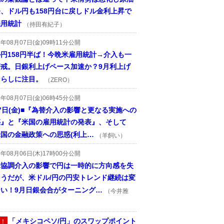
、ドル円も158円台に戻しドル金利上昇で
雇用統計
（持田有紀子）
6年08月07日(金)09時11分公開
円158円半ば！今晩米雇用統計→介入も一
警戒。日銀利上げペース加速か？9月利上げ
ならしに注目。
（ZERO）
6年08月07日(金)06時45分公開
7日(金)■『為替介入の影響と更なる実施への
惑』と『米国の雇用統計の発表』、そして
国の金融政策への思惑(利上…
（羊飼い）
6年08月06日(木)17時00分公開
米協調介入の影響で円は一時的に方向感を失
そうだが、米ドル/円の円安トレンド継続は変
ない！9月日銀会合がターニング…
（今井雅
「メキシコペソ/円」のスワップポイント
！