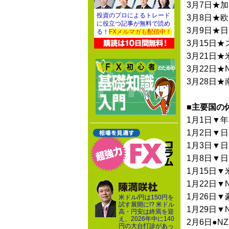
3月7日★加
投資のプロによるトレード
3月8日★欧
に役立つ記事が無料で読め
3月9日★日
る！
FXメルマガも配信中！
3月15日★
3月21日★
3月22日★
3月28日★
■主要国の
1月1日▼
1月2日▼日
1月3日▼日
1月8日▼日
1月15日▼
1月22日▼
1月26日▼
米ドル/円は150円を
試す展開に!? 米ドル
1月29日▼
高・円安は終焉を迎
え、2026年中に140
2月6日●NZ
円の大台打診があっ