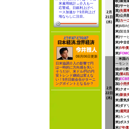
欧)製造
米雇用統計→介入も一
欧)サー
応警戒。日銀利上げペ
英)
失業
ース加速か？9月利上げ
2月
英)公共
地ならしに注目。
21日
英)
カー
(水)
米)
MB
米)
製造業
米)
サー
米)中古
米)
5年
米)
FOM
08月06日更新
・
米国の
日米協調介入の影響で円
ーモント
は一時的に方向感を失い
独)IFO
そうだが、米ドル/円の円
英)
第4
安トレンド継続は変えな
欧)
ECB
い！9月日銀会合がターニ
ングポイントとなるか？
加)
小売
2月
米)クオ
22日
米)
新規
(木)
米)景気
米)ダド
米)
週間
米)
カン
米)ボス
米)
7年