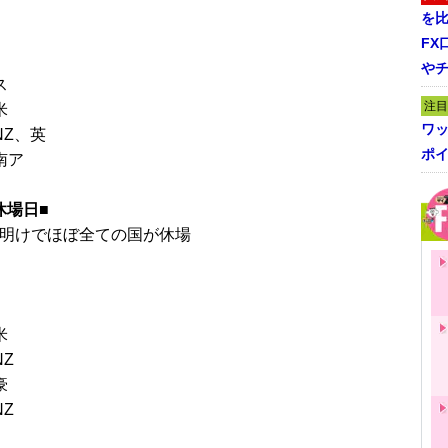
を
FX
や
ス
注目
米
ワ
NZ、英
ポイ
南ア
休場日■
年明けでほぼ全ての国が休場
米
NZ
豪
NZ