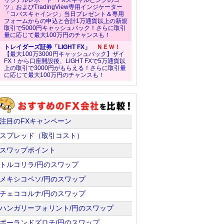
リジナルレポート「FXスキャルピングのコ
ツ」およびTradingView専用インジケーター
「コバスキャインジ」当日プレゼント＆専用
フォームからの申込と合計1万通貨以上の新規
取引で5000円キャッシュバック！さらに取引
量に応じて最大100万円のチャンスも！
トレイダーズ証券「LIGHT FX」
ＮＥＷ！
【最大100万3000円キャッシュバック】ザイ
FX！から口座開設後、LIGHT FXで5万通貨以
上の取引で3000円がもらえる！さらに取引量
に応じて最大100万円のチャンスも！
注目のFXキャンペーン
スプレッド（取引コスト）
スワップポイント
トルコリラ/円のスワップ
メキシコペソ/円のスワップ
チェココルナ/円のスワップ
ハンガリーフォリント/円のスワップ
ポーランドズロチ/円のスワップ