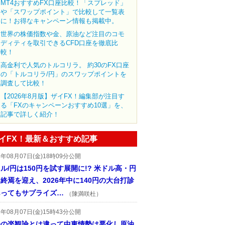
MT4おすすめFX口座比較！「スプレッド」
や「スワップポイント」で比較して一覧表
に！お得なキャンペーン情報も掲載中。
世界の株価指数や金、原油など注目のコモ
ディティを取引できるCFD口座を徹底比
較！
高金利で人気のトルコリラ。 約30のFX口座
の「トルコリラ/円」のスワップポイントを
調査して比較！
【2026年8月版】ザイFX！編集部が注目す
る「FXのキャンペーンおすすめ10選」を、
記事で詳しく紹介！
イFX！最新＆おすすめ記事
6年08月07日(金)18時09分公開
ル/円は150円を試す展開に!? 米ドル高・円
終焉を迎え、2026年中に140円の大台打診
あってもサプライズ…
（陳満咲杜）
6年08月07日(金)15時43分公開
先の楽観論とは違って中東情勢は悪化し原油