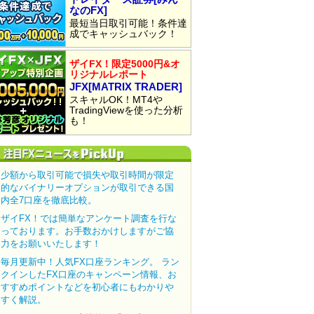
なのFX]
最短当日取引可能！条件達
成でキャッシュバック！
ザイFX！限定5000円&オ
リジナルレポート
JFX[MATRIX TRADER]
スキャルOK！MT4や
TradingViewを使った分析
も！
少額から取引可能で損失や取引時間が限定
的なバイナリーオプションが取引できる国
内全7口座を徹底比較。
ザイFX！では簡単なアンケート調査を行な
っております。お手数おかけしますがご協
力をお願いいたします！
毎月更新中！人気FX口座ランキング。 ラン
クインしたFX口座のキャンペーン情報、お
すすめポイントなどを初心者にもわかりや
すく解説。