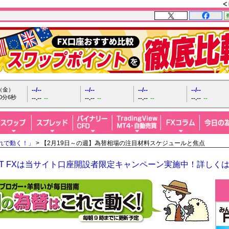
日（金）
--/--
--/--
--/--
--/--
0分7秒
--.--
--
--.--
--
--.--
--
--.--
--
れで動く！」
> 【2月19日～の週】為替相場の注目材料スケジュールと焦点
GHT FXは当サイト口座開設者限定キャンペーン実施中！詳しく