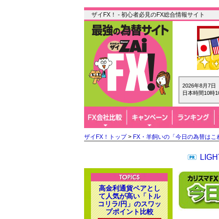
ザイFX！ - 初心者必見のFX総合情報サイト
2026年8月7
日本時間10時1
ザイFX！トップ
>
FX・羊飼いの「今日の為替はこ
LI
高金利通貨ペアとし
て人気が高い「トル
コリラ/円」のスワッ
プポイント比較