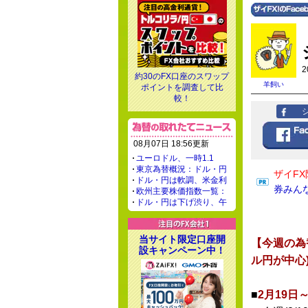
2
約30のFX口座のスワップ
羊飼い
ポイントを調査して比
較！
08月07日 18:56更新
ユーロドル、一時1.1
東京為替概況：ドル・円
ザイFX
ドル・円は軟調、米金利
券みん
欧州主要株価指数一覧：
ドル・円は下げ渋り、午
当サイト限定口座開
【今週の為
設キャンペーン中！
ル円が中心
■
2月19日