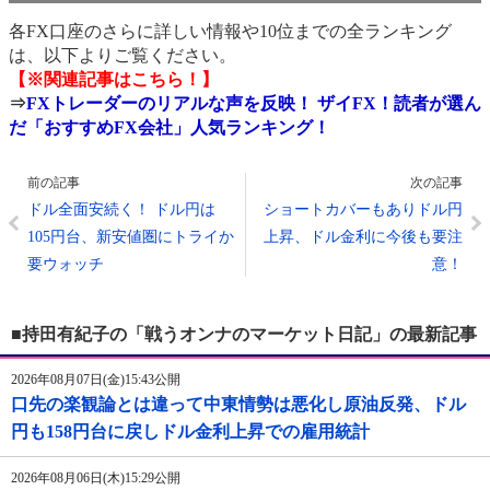
各FX口座のさらに詳しい情報や10位までの全ランキング
は、以下よりご覧ください。
【※関連記事はこちら！】
⇒
FXトレーダーのリアルな声を反映！ ザイFX！読者が選ん
だ「おすすめFX会社」人気ランキング！
前の記事
次の記事
ドル全面安続く！ ドル円は
ショートカバーもありドル円
105円台、新安値圏にトライか
上昇、ドル金利に今後も要注
要ウォッチ
意！
■持田有紀子の「戦うオンナのマーケット日記」の最新記事
2026年08月07日(金)15:43公開
口先の楽観論とは違って中東情勢は悪化し原油反発、ドル
円も158円台に戻しドル金利上昇での雇用統計
2026年08月06日(木)15:29公開