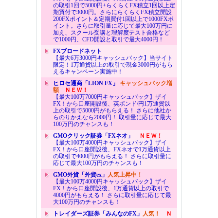
の取引1回で5000円+らくらくFX積立1回以上定
期買付で3000円。さらにらくらくFX積立開設
200FXポイント＆定期買付1回以上で1000FXポ
イント。さらに取引量に応じて最大100万円に
加え、スクール受講と理解度テスト合格など
で1000円、CFD開設と取引で最大4000円！
FXブロードネット
【最大6万3000円キャッシュバック】当サイト
限定！1万通貨以上の取引で現金3000円がもら
えるキャンペーン実施中！
ヒロセ通商「LION FX」
キャッシュバック増
額
ＮＥＷ！
【最大100万7000円キャッシュバック】ザイ
FX！から口座開設後、英ポンド/円1万通貨以
上の取引で5000円がもらえる！ さらに他社か
らのりかえなら2000円！ 取引量に応じて最大
100万円のチャンスも！
GMOクリック証券「FXネオ」
ＮＥＷ！
【最大100万4000円キャッシュバック】ザイ
FX！から口座開設後、FXネオで1万通貨以上
の取引で4000円がもらえる！ さらに取引量に
応じて最大100万円のチャンスも！
GMO外貨「外貨ex」
人気上昇中！
【最大100万4000円キャッシュバック】ザイ
FX！から口座開設後、1万通貨以上の取引で
4000円がもらえる！ さらに取引量に応じて最
大100万円のチャンスも！
トレイダーズ証券「みんなのFX」
人気！
Ｎ