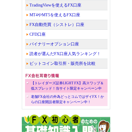
TradingViewを使えるFX口座
MT4やMT5を使えるFX口座
FX自動売買（シストレ）口座
CFD口座
バイナリーオプション口座
読者が選んだFX口座人気ランキング！
ビットコイン取引所・販売所を比較
【トレイダーズ証券LIGHT FX】高スワップ＆
低スプレッド！当サイト限定キャンペーン中
老舗FX会社の外為どっとコムではザイFX！か
らの口座開設者限定キャンペーン中！