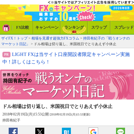
FX比較
キャンペーン
ランキング
スワップ
スプレッド
ザイFX！トップ
>
相場を見通す超強力FXコラム
>
持田有紀子の「戦うオンナの
マーケット日記」
> ドル相場は切り返し、米国祝日でとりあえず小休止
LIGHT FXは当サイト口座開設者限定キャンペーン実施
中！詳しくはこちら！
ドル相場は切り返し、
米国祝日でとりあえず小休止
2018年02月19日(月)15:53公開
[2018年02月19日(月)15:53更新]
持田有紀子