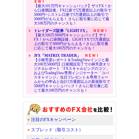
ＥＷ！
【最大101万円キャッシュバック】ザイFX！か
ら口座開設後、FX口座で5万通貨以上の取引で
5000円+シストレ口座で5万通貨以上の取引で
5000円がもらえる！ さらに取引量に応じて最
大100万円のチャンスも！
トレイダーズ証券「LIGHT FX」
ＮＥＷ！
【最大100万3000円キャッシュバック】ザイ
FX！から口座開設後、LIGHT FXで5万通貨以
上の取引で3000円がもらえる！さらに取引量
に応じて最大100万円のチャンスも！
JFX「MATRIX TRADER」
ＮＥＷ！
【小林芳彦レポート＆TradingViewインジと最
大100万5000円】口座開設完了で小林芳彦オリ
ジナルレポート「FXスキャルピングのコツ」
およびTradingView専用インジケーター「コバ
スキャインジ」当日プレゼント＆専用フォー
ムからの申込と合計1万通貨以上の新規取引で
5000円キャッシュバック！さらに取引量に応
じて最大100万円のチャンスも！
注目のFXキャンペーン
スプレッド（取引コスト）