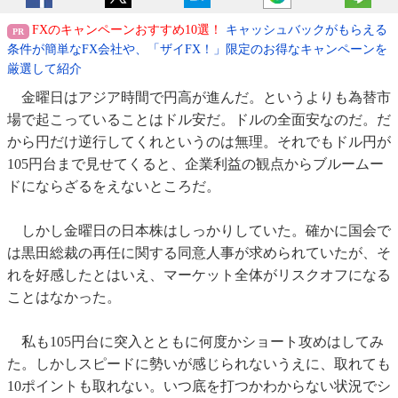
FXのキャンペーンおすすめ10選！
キャッシュバックがもらえる
条件が簡単なFX会社や、「ザイFX！」限定のお得なキャンペーンを
厳選して紹介
金曜日はアジア時間で円高が進んだ。というよりも為替市
場で起こっていることはドル安だ。ドルの全面安なのだ。だ
から円だけ逆行してくれというのは無理。それでもドル円が
105円台まで見せてくると、企業利益の観点からブルームー
ドにならざるをえないところだ。
しかし金曜日の日本株はしっかりしていた。確かに国会で
は黒田総裁の再任に関する同意人事が求められていたが、そ
れを好感したとはいえ、マーケット全体がリスクオフになる
ことはなかった。
私も105円台に突入とともに何度かショート攻めはしてみ
た。しかしスピードに勢いが感じられないうえに、取れても
10ポイントも取れない。いつ底を打つかわからない状況でシ