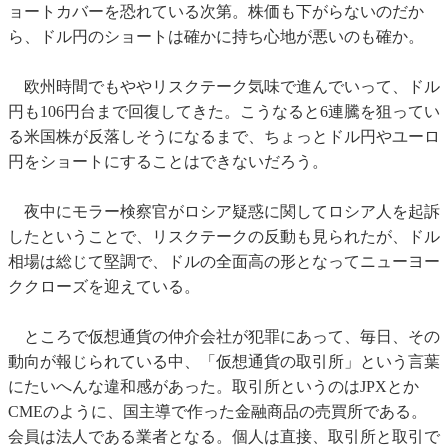
ョートカバーを恐れている次第。株価も下がらないのだか
ら、ドル円のショートは確かに持ち心地が悪いのも確か。
欧州時間でもややリスクテーク気味で進んでいって、ドル
円も106円台まで回復してきた。こうなると6連騰を狙ってい
る米国株が反落しそうになるまで、ちょっとドル円やユーロ
円をショートにすることはできないだろう。
夜中にモラー検察官がロシア疑惑に関してロシア人を起訴
したということで、リスクテークの反動も見られたが、ドル
相場は総じて堅調で、ドルの全面高の形となってニューヨー
ククローズを迎えている。
ところで仮想通貨の仲介会社が犯罪にあって、毎日、その
動向が報じられている中、「仮想通貨の取引所」という言葉
にたいへんな違和感があった。取引所というのはJPXとか
CMEのように、国主導で作った金融商品の売買所である。
会員は法人である業者となる。個人は直接、取引所と取引で