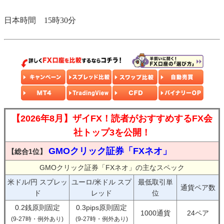
日本時間 15時30分
【2026年8月】ザイFX！読者がおすすめするFX会
社トップ3を公開！
GMOクリック証券「FXネオ」
【総合1位】
GMOクリック証券「FXネオ」の主なスペック
米ドル/円 スプレッ
ユーロ/米ドル スプ
最低取引単
通貨ペア数
ド
レッド
位
0.2銭原則固定
0.3pips原則固定
1000通貨
24ペア
(9-27時・例外あり)
(9-27時・例外あり)