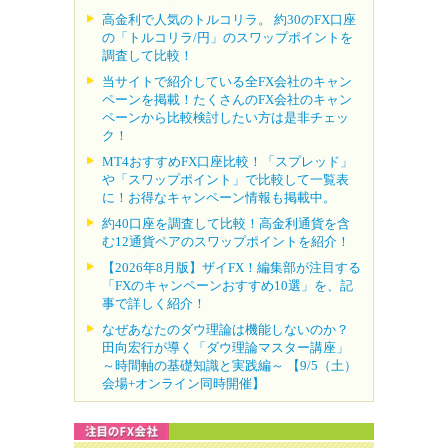
高金利で人気のトルコリラ。 約30のFX口座
の「トルコリラ/円」のスワップポイントを
調査して比較！
当サイトで紹介している全FX会社のキャン
ペーンを掲載！たくさんのFX会社のキャン
ペーンから比較検討したい方は是非チェッ
ク！
MT4おすすめFX口座比較！「スプレッド」
や「スワップポイント」で比較して一覧表
に！お得なキャンペーン情報も掲載中。
約40口座を調査して比較！高金利通貨を含
む12通貨ペアのスワップポイントを紹介！
【2026年8月版】ザイFX！編集部が注目する
「FXのキャンペーンおすすめ10選」を、記
事で詳しく紹介！
なぜあなたのダウ理論は機能しないのか？
田向宏行が導く「ダウ理論マスター講座」
～時間軸の基礎知識と実践編～ 【9/5（土）
会場+オンライン同時開催】