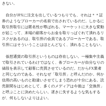
きない。
自分がJPXに注文を出しているつもりでも、それは＊＊証
券のようなブローカーの名前で出されているのだ。しかるに
取引所取引には匿名性が尊ばれる。マーケットに大きな変動
が起こって、末端の顧客からお金を取りっぱぐれて潰れるリ
スクがあるのは、取引所の会員であるブローカーである。取
引所にはそういうことはほとんどなく、潰れることもない。
仮想通貨の取引所というものは存在しない。一極集中主義
で取引されているわけではなく、各ブローカーが自分なりの
値段を表示して顧客に売買させているのだ。だからFX業者
と同じなのである。それなぜ「取引所」と呼んだのか。何か
信用の高いものと勘違いさせてしまう恐れが十分にある。読
売新聞をはじめとして、多くのメディアは今後は「交換所」
と呼ぶことに決めたらしい。遅きに失するような気もする
が、何もしないよりはよい。