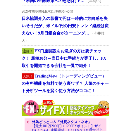
『米国の金融政策への思惑(利上…
（羊飼い）
2026年08月06日(木)17時00分公開
日米協調介入の影響で円は一時的に方向感を失
いそうだが、米ドル/円の円安トレンド継続は変
えない！9月日銀会合がターニング…
（今井雅
人）
FX口座開設をお急ぎの方は要チェッ
注目！
ク！ 最短30分～当日中に手続きが完了し、FX
取引を開始できる会社を一覧で紹介！
TradingView（トレーディングビュー）
人気！
の有料機能を無料で使う裏ワザ？ 人気のチャー
ト分析ツールを賢く使う方法がココに！
外為どっとコム「外貨ネクストネオ」
【最大101万2000円＋1200FXポイント】ザイ
FX！から口座開設後、FX口座で1万通貨以上