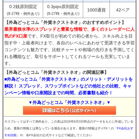
0.2銭原則固定
0.3pips原則固定
1000通貨
42ペア
(9-27時・例外あり)
(9-27時・例外あり)
【外為どっとコム「外貨ネクストネオ」のおすすめポイント】
業界最狭水準のスプレッドと豊富な情報で、多くのトレーダーに人
気のFX口座
です。FX取引が初めての初心者から、スキル向上を目
指す中・上級者向けまで、各自のレベルにあわせて受講できる学習
コンテンツも魅力です。比較チャートや相場の先行きを予測してく
れる機能など、取引をサポートしてくれるツールも充実していま
す。
【外為どっとコム「外貨ネクストネオ」の関連記事】
■外為どっとコム「外貨ネクストネオ」のメリット・デメリットを
解説！ スプレッド、スワップポイントなどの他社との比較、キャ
ンペーン情報や口座開設までの時間、必要書類も紹介！
▼外為どっとコム「外貨ネクストネオ」▼
※スプレッドはすべて例外あり。この表は2026年8月3日時点のデータをもとに作成している
ため、最新の情報とは異なっている場合があります。最新の情報はザイFX！の
「FX会社おす
すめ比較」
や、各FX会社の公式サイトなどで確認してください