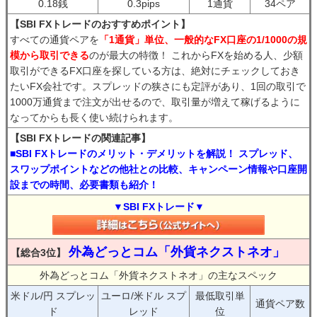
0.18銭
0.3pips
1通貨
34ペア
【SBI FXトレードのおすすめポイント】
すべての通貨ペアを
「1通貨」単位、一般的なFX口座の1/1000の規
模から取引できる
のが最大の特徴！ これからFXを始める人、少額
取引ができるFX口座を探している方は、絶対にチェックしておき
たいFX会社です。スプレッドの狭さにも定評があり、1回の取引で
1000万通貨まで注文が出せるので、取引量が増えて稼げるように
なってからも長く使い続けられます。
【SBI FXトレードの関連記事】
■SBI FXトレードのメリット・デメリットを解説！ スプレッド、
スワップポイントなどの他社との比較、キャンペーン情報や口座開
設までの時間、必要書類も紹介！
▼SBI FXトレード▼
外為どっとコム「外貨ネクストネオ」
【総合3位】
外為どっとコム「外貨ネクストネオ」の主なスペック
米ドル/円 スプレッ
ユーロ/米ドル スプ
最低取引単
通貨ペア数
ド
レッド
位