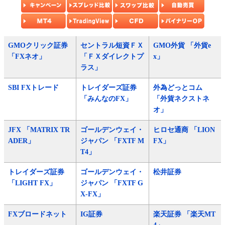
GMOクリック証券
セントラル短資ＦＸ
GMO外貨 「外貨e
「FXネオ」
「ＦＸダイレクトプ
x」
ラス」
SBI FXトレード
トレイダーズ証券
外為どっとコム
「みんなのFX」
「外貨ネクストネ
オ」
JFX 「MATRIX TR
ゴールデンウェイ・
ヒロセ通商 「LION
ADER」
ジャパン 「FXTF M
FX」
T4」
トレイダーズ証券
ゴールデンウェイ・
松井証券
「LIGHT FX」
ジャパン 「FXTF G
X-FX」
FXブロードネット
IG証券
楽天証券 「楽天MT