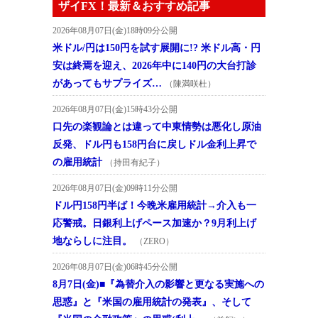
ザイFX！最新＆おすすめ記事
2026年08月07日(金)18時09分公開
米ドル/円は150円を試す展開に!? 米ドル高・円
安は終焉を迎え、2026年中に140円の大台打診
があってもサプライズ…
（陳満咲杜）
2026年08月07日(金)15時43分公開
口先の楽観論とは違って中東情勢は悪化し原油
反発、ドル円も158円台に戻しドル金利上昇で
の雇用統計
（持田有紀子）
2026年08月07日(金)09時11分公開
ドル円158円半ば！今晩米雇用統計→介入も一
応警戒。日銀利上げペース加速か？9月利上げ
地ならしに注目。
（ZERO）
2026年08月07日(金)06時45分公開
8月7日(金)■『為替介入の影響と更なる実施への
思惑』と『米国の雇用統計の発表』、そして