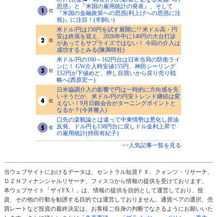
思惑』と『米国の雇用統計の発表』、そして
『米国の金融政策への思惑(利上げへの思惑に注
視)』に注目！(羊飼い)
米ドル/円は150円を試す展開に!? 米ドル高・円
安は終焉を迎え、2026年中に140円の大台打診
があってもサプライズではない！ 今回の介入は
成功するとみる(陳満咲杜)
米ドル/円の160～162円台は日米当局の防衛ライ
ンに！ GW介入時安値155円、神田シーリング
152円が下値めど、押し目買いから戻り売り戦
略へ(西原宏一)
日米協調介入の影響で円は一時的に方向感を失
いそうだが、米ドル/円の円安トレンド継続は変
えない！9月日銀会合がターニングポイントと
なるか？(今井雅人)
口先の楽観論とは違って中東情勢は悪化し原油
反発、ドル円も158円台に戻しドル金利上昇で
の雇用統計(持田有紀子)
>>人気記事一覧を見る
当ウェブサイトにおけるデータは、セントラル短資ＦＸ、クォンツ・リサーチ、
ＤＺＨフィナンシャルリサーチ、フィスコから情報の提供を受けております。
本ウェブサイト「ザイFX！」は、情報の提供を目的として運営しており、投
資、その他の行動を勧誘する目的では運営しておりません。通貨ペアの選択、売
買レートなど投資の最終決定は、お客様ご自身の判断でなさるようにお願いいた