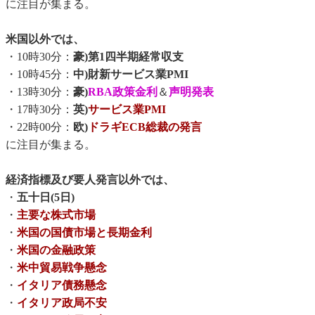
に注目が集まる。
米国以外では、
・10時30分：
豪)第1四半期経常収支
・10時45分：
中)財新サービス業PMI
・13時30分：
豪)
RBA政策金利
＆
声明発表
・17時30分：
英)
サービス業PMI
・22時00分：
欧)
ドラギECB総裁の発言
に注目が集まる。
経済指標及び要人発言以外では、
・
五十日(5日)
・
主要な株式市場
・
米国の国債市場と長期金利
・
米国の金融政策
・
米中貿易戦争懸念
・
イタリア債務懸念
・
イタリア政局不安