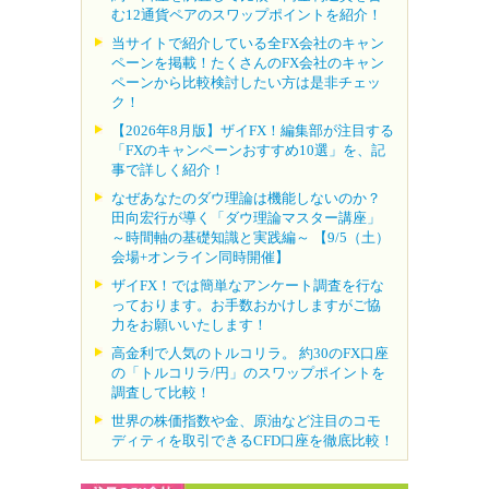
む12通貨ペアのスワップポイントを紹介！
当サイトで紹介している全FX会社のキャン
ペーンを掲載！たくさんのFX会社のキャン
ペーンから比較検討したい方は是非チェッ
ク！
【2026年8月版】ザイFX！編集部が注目する
「FXのキャンペーンおすすめ10選」を、記
事で詳しく紹介！
なぜあなたのダウ理論は機能しないのか？
田向宏行が導く「ダウ理論マスター講座」
～時間軸の基礎知識と実践編～ 【9/5（土）
会場+オンライン同時開催】
ザイFX！では簡単なアンケート調査を行な
っております。お手数おかけしますがご協
力をお願いいたします！
高金利で人気のトルコリラ。 約30のFX口座
の「トルコリラ/円」のスワップポイントを
調査して比較！
世界の株価指数や金、原油など注目のコモ
ディティを取引できるCFD口座を徹底比較！