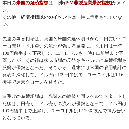
本日の
米国の経済指標
は、
[米)
ISM非製造業景況指数
]
がメイ
ン。
その他、
経済指標以外のイベント
は、特に予定されていな
い。
先週の為替相場は、英国と米国の連休明けから、円買い・ユ
ーロ売り・ドル買いの流れが強まる展開に。ドル円は一時
108円前半まで下落して、ユーロドルも一時1.15前半まで下
落したが、その後は株式市場の反発をキッカケに為替相場も
反発が優勢となった。そこから、週末には米国の雇用統計の
発表を消化して、ドル円は109円半ばで、ユーロドルは1.16
後半で週末クローズを迎えた。
週明けの為替相場は、先週末の終値と同レベルでスタートし
た後は、円売り・ドル売りの流れが優勢となって、ドル円は
109円後半まで上昇し、ユーロドルは1.170を挟んで揉み合い
となっている。