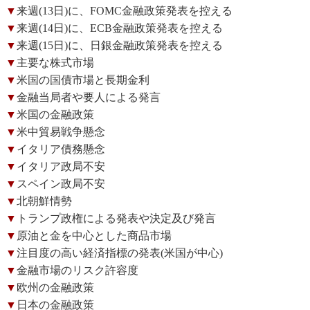
▼
来週(13日)に、FOMC金融政策発表を控える
▼
来週(14日)に、ECB金融政策発表を控える
▼
来週(15日)に、日銀金融政策発表を控える
▼
主要な株式市場
▼
米国の国債市場と長期金利
▼
金融当局者や要人による発言
▼
米国の金融政策
▼
米中貿易戦争懸念
▼
イタリア債務懸念
▼
イタリア政局不安
▼
スペイン政局不安
▼
北朝鮮情勢
▼
トランプ政権による発表や決定及び発言
▼
原油と金を中心とした商品市場
▼
注目度の高い経済指標の発表(米国が中心)
▼
金融市場のリスク許容度
▼
欧州の金融政策
▼
日本の金融政策