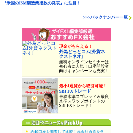
『米国のISM製造業指数の発表』に注目！
>>>バックナンバー一覧
現金がもらえる！
外為どっとコム[外貨ネ
クストネオ]
無料オンラインセミナーは
初心者に人気！口座開設者
向けキャンペーンも充実！
最小1通貨から取引可能！
SBI FXトレード
最狭水準スプレッド＆最良
水準スワップポイントの
SBI FXトレード！
約40口座を調査して比較！高金利通貨を含