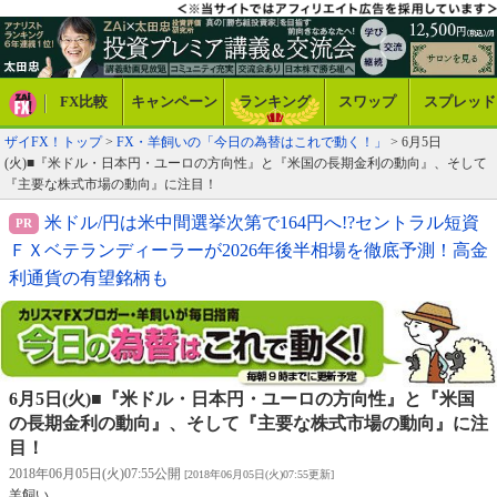
FX比較
キャンペーン
ランキング
スワップ
スプレッド
ザイFX！トップ
>
FX・羊飼いの「今日の為替はこれで動く！」
> 6月5日
(火)■『米ドル・日本円・ユーロの方向性』と『米国の長期金利の動向』、そして
『主要な株式市場の動向』に注目！
米ドル/円は米中間選挙次第で164円へ!?セントラル短資
ＦＸベテランディーラーが2026年後半相場を徹底予測！高金
利通貨の有望銘柄も
6月5日(火)■『米ドル・日本円・ユーロの方向性』と『米国
の長期金利の動向』、そして『主要な株式市場の動向』に注
目！
2018年06月05日(火)07:55公開
[2018年06月05日(火)07:55更新]
羊飼い