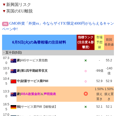
▼
新興国リスク
▼
英国のEU離脱
GMO外貨「外貨ex」今ならザイFX!限定4000円がもらえるキャン
ペーン中!
指標ランク
市場
前回
6月5日(火)の為替相場の注目材料
(注目度＆影
予想
発表値
響度)
値
・
五十日(5日)
07:3
×
豪)
AIGサービス業指数
-
55.2
0
10:3
-140
○
豪)第1四半期経常収支
-99億
0
億
10:4
○
中)財新サービス業PMI
52.9
52.9
5
1.50%
1.50%
13:3
◎
豪)
RBA政策金利
＆
声明発表
据え
据え置
0
置き
き
16:5
×
独)
サービス業PMI【確報値】
52.1
52.1
5
17:0