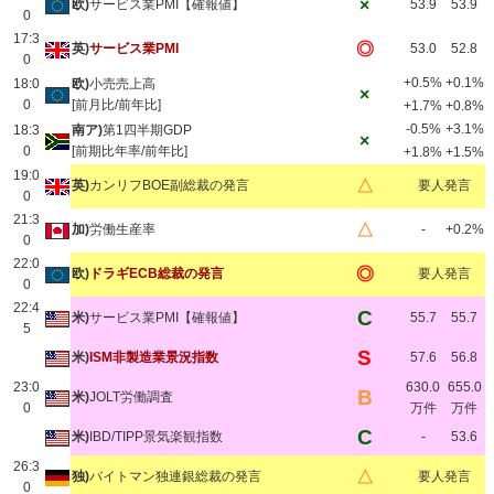
×
欧)
サービス業PMI【確報値】
53.9
53.9
0
17:3
◎
英)
サービス業PMI
53.0
52.8
0
+0.5%
+0.1%
18:0
欧)
小売売上高
×
0
[前月比/前年比]
+1.7%
+0.8%
-0.5%
+3.1%
18:3
南ア)
第1四半期GDP
×
0
[前期比年率/前年比]
+1.8%
+1.5%
19:0
△
英)
カンリフBOE副総裁の発言
要人発言
0
21:3
△
加)
労働生産率
-
+0.2%
0
22:0
◎
欧)
ドラギECB総裁の発言
要人発言
0
22:4
C
米)
サービス業PMI【確報値】
55.7
55.7
5
S
米)
ISM非製造業景況指数
57.6
56.8
23:0
630.0
655.0
B
米)
JOLT労働調査
0
万件
万件
C
米)
IBD/TIPP景気楽観指数
-
53.6
26:3
△
独)
バイトマン独連銀総裁の発言
要人発言
0