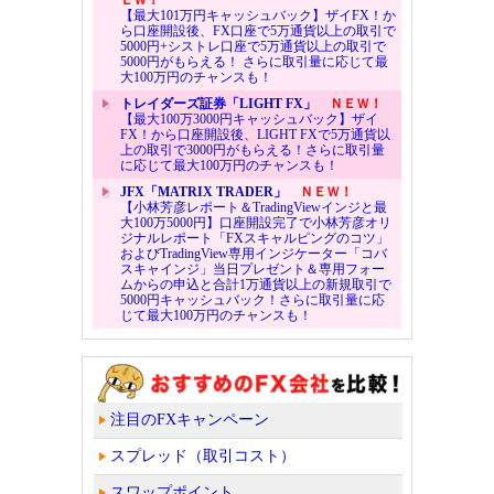
【最大101万円キャッシュバック】ザイFX！か
ら口座開設後、FX口座で5万通貨以上の取引で
5000円+シストレ口座で5万通貨以上の取引で
5000円がもらえる！ さらに取引量に応じて最
大100万円のチャンスも！
トレイダーズ証券「LIGHT FX」
ＮＥＷ！
【最大100万3000円キャッシュバック】ザイ
FX！から口座開設後、LIGHT FXで5万通貨以
上の取引で3000円がもらえる！さらに取引量
に応じて最大100万円のチャンスも！
JFX「MATRIX TRADER」
ＮＥＷ！
【小林芳彦レポート＆TradingViewインジと最
大100万5000円】口座開設完了で小林芳彦オリ
ジナルレポート「FXスキャルピングのコツ」
およびTradingView専用インジケーター「コバ
スキャインジ」当日プレゼント＆専用フォー
ムからの申込と合計1万通貨以上の新規取引で
5000円キャッシュバック！さらに取引量に応
じて最大100万円のチャンスも！
注目のFXキャンペーン
スプレッド（取引コスト）
スワップポイント