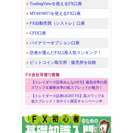
TradingViewを使えるFX口座
MT4やMT5を使えるFX口座
FX自動売買（シストレ）口座
CFD口座
バイナリーオプション口座
読者が選んだFX口座人気ランキング！
ビットコイン取引所・販売所を比較
【トレイダーズ証券みんなのFX】最高水準の高
スワップ＆最狭水準の低スプレッドが魅力！
【トレイダーズ証券LIGHT FX】高スワップ＆
低スプレッド！当サイト限定キャンペーン中