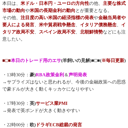
本日は、
米ドル・日本円・ユーロの方向性
の他、
主要な株式
市場の動向
や
米国の長期金利の動向
とが重要となる。
その他、
注目度の高い米国の経済指標の発表
や
金融当局者や
要人による発言
、
米中貿易戦争懸念
、
イタリア債務懸念
、
イ
タリア政局不安
、
スペイン政局不安
、
北朝鮮情勢
などにも注
意したい。
■□■
本日のトレード用のエサ
(羊飼いの見解)■□■(
※毎日更新
)
・13時30分：
豪)
RBA政策金利
＆
声明発表
→サプライズはないと思われるが、今後の金融政策への思惑
で豪ドルが大きく動くキッカケになりやすい
・17時30分：
英)
サービス業PMI
→発表で英ポンドが大きく動きやすい
・22時00分：
欧)
ドラギECB総裁の発言