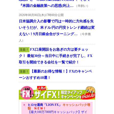
『米国の金融政策への思惑(利上…
（羊飼い）
2026年08月06日(木)17時00分公開
日米協調介入の影響で円は一時的に方向感を失
いそうだが、米ドル/円の円安トレンド継続は変
えない！9月日銀会合がターニング…
（今井雅
人）
FX口座開設をお急ぎの方は要チェッ
注目！
ク！ 最短30分～当日中に手続きが完了し、FX
取引を開始できる会社を一覧で紹介！
【最新のお得な情報！】FXのキャンペ
注目！
ーンおすすめ10選！
ヒロセ通商「LION FX」
キャッシュバック増
額
ＮＥＷ！
【最大100万7000円キャッシュバック】ザイ