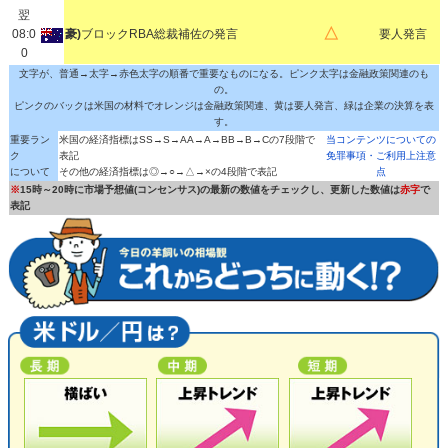
翌
△
08:0
豪)
ブロックRBA総裁補佐の発言
要人発言
0
文字が、普通→太字→赤色太字の順番で重要なものになる。ピンク太字は金融政策関連のも
の。
ピンクのバックは米国の材料でオレンジは金融政策関連、黄は要人発言、緑は企業の決算を表
す。
重要ラン
米国の経済指標はSS→S→AA→A→BB→B→Cの7段階で
当コンテンツについての
ク
表記
免罪事項・ご利用上注意
について
その他の経済指標は◎→○→△→×の4段階で表記
点
※
15時～20時に市場予想値(コンセンサス)の最新の数値をチェックし、更新した数値は
赤字
で
表記