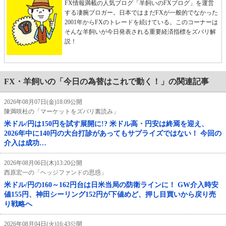
FX情報満載の人気ブログ「羊飼いのFXブログ」を運営
する凄腕ブロガー。日本ではまだFXが一般的でなかった
2001年からFXのトレードを続けている。このコーナーは
そんな羊飼いが今日発表される重要経済指標をズバリ解
説！
FX・羊飼いの「今日の為替はこれで動く！」の関連記事
2026年08月07日(金)18:09公開
陳満咲杜の「マーケットをズバリ裏読み」
米ドル/円は150円を試す展開に!? 米ドル高・円安は終焉を迎え、
2026年中に140円の大台打診があってもサプライズではない！ 今回の
介入は成功…
2026年08月06日(木)13:20公開
西原宏一の「ヘッジファンドの思惑」
米ドル/円の160～162円台は日米当局の防衛ラインに！ GW介入時安
値155円、神田シーリング152円が下値めど、押し目買いから戻り売
り戦略へ
2026年08月04日(火)16:43公開