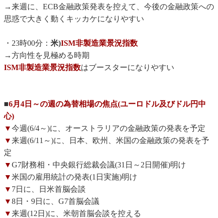
→来週に、ECB金融政策発表を控えて、今後の金融政策への
思惑で大きく動くキッカケになりやすい
・23時00分：
米)
ISM非製造業景況指数
→方向性を見極める時期
ISM非製造業景況指数
はブースターになりやすい
■
6月4日～の週の為替相場の焦点(ユーロドル及びドル円中
心)
▼
今週(6/4～)に、オーストラリアの金融政策の発表を予定
▼
来週(6/11～)に、日本、欧州、米国の金融政策の発表を予
定
▼
G7財務相・中央銀行総裁会議(31日～2日開催)明け
▼
米国の雇用統計の発表(1日実施)明け
▼
7日に、日米首脳会談
▼
8日・9日に、G7首脳会議
▼
来週(12日)に、米朝首脳会談を控える