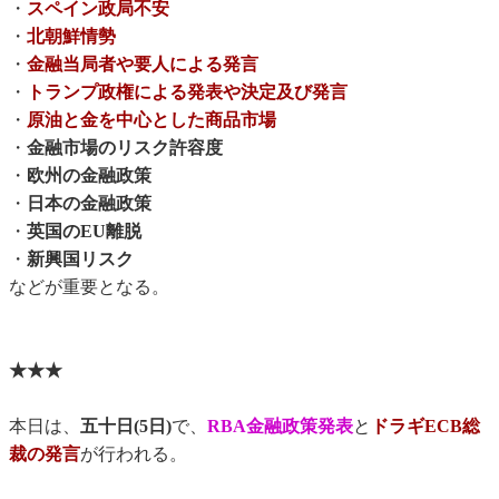
・
スペイン政局不安
・
北朝鮮情勢
・
金融当局者や要人による発言
・
トランプ政権による発表や決定及び発言
・
原油と金を中心とした商品市場
・
金融市場のリスク許容度
・
欧州の金融政策
・
日本の金融政策
・
英国のEU離脱
・
新興国リスク
などが重要となる。
★★★
本日は、
五十日(5日)
で、
RBA金融政策発表
と
ドラギECB総
裁の発言
が行われる。