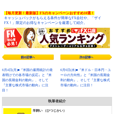
【毎月更新！最新版】FXのキャンペーンおすすめ10選！
キャッシュバックがもらえる条件が簡単なFX会社や、「ザイ
FX！」限定のお得なキャンペーンを厳選して紹介。
6月4日(月)■『米国の雇用統計の発
6月6日(水)■『米ドル・日本円・ユ
表明けでの各市場の反応』と『米
ーロの方向性』と『米国の長期金
国の長期金利の動向』、そして
利の動向』、そして『主要な株式
『主要な株式市場の動向』に注
市場の動向』に注目！
目！
執筆者紹介
羊飼い （ひつじかい）