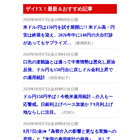
ザイFX！最新＆おすすめ記事
2026年08月07日(金)18時09分公開
米ドル/円は150円を試す展開に!? 米ドル高・円
安は終焉を迎え、2026年中に140円の大台打診
があってもサプライズ…
（陳満咲杜）
2026年08月07日(金)15時43分公開
口先の楽観論とは違って中東情勢は悪化し原油
反発、ドル円も158円台に戻しドル金利上昇で
の雇用統計
（持田有紀子）
2026年08月07日(金)09時11分公開
ドル円158円半ば！今晩米雇用統計→介入も一
応警戒。日銀利上げペース加速か？9月利上げ
地ならしに注目。
（ZERO）
2026年08月07日(金)06時45分公開
8月7日(金)■『為替介入の影響と更なる実施への
思惑』と『米国の雇用統計の発表』、そして