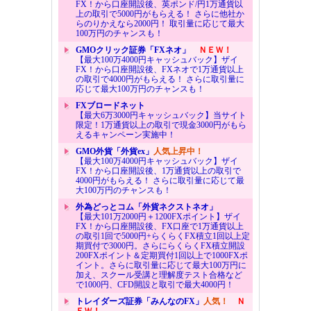
FX！から口座開設後、英ポンド/円1万通貨以
上の取引で5000円がもらえる！ さらに他社か
らのりかえなら2000円！ 取引量に応じて最大
100万円のチャンスも！
GMOクリック証券「FXネオ」
ＮＥＷ！
【最大100万4000円キャッシュバック】ザイ
FX！から口座開設後、FXネオで1万通貨以上
の取引で4000円がもらえる！ さらに取引量に
応じて最大100万円のチャンスも！
FXブロードネット
【最大6万3000円キャッシュバック】当サイト
限定！1万通貨以上の取引で現金3000円がもら
えるキャンペーン実施中！
GMO外貨「外貨ex」
人気上昇中！
【最大100万4000円キャッシュバック】ザイ
FX！から口座開設後、1万通貨以上の取引で
4000円がもらえる！ さらに取引量に応じて最
大100万円のチャンスも！
外為どっとコム「外貨ネクストネオ」
【最大101万2000円＋1200FXポイント】ザイ
FX！から口座開設後、FX口座で1万通貨以上
の取引1回で5000円+らくらくFX積立1回以上定
期買付で3000円。さらにらくらくFX積立開設
200FXポイント＆定期買付1回以上で1000FXポ
イント。さらに取引量に応じて最大100万円に
加え、スクール受講と理解度テスト合格など
で1000円、CFD開設と取引で最大4000円！
トレイダーズ証券「みんなのFX」
人気！
Ｎ
ＥＷ！