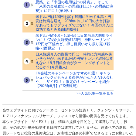
思惑』と『米国の雇用統計の発表』、そして
『米国の金融政策への思惑(利上げへの思惑に注
視)』に注目！(羊飼い)
米ドル/円は150円を試す展開に!? 米ドル高・円
安は終焉を迎え、2026年中に140円の大台打診
があってもサプライズではない！ 今回の介入は
成功するとみる(陳満咲杜)
米ドル/円の160～162円台は日米当局の防衛ライ
ンに！ GW介入時安値155円、神田シーリング
152円が下値めど、押し目買いから戻り売り戦
略へ(西原宏一)
日米協調介入の影響で円は一時的に方向感を失
いそうだが、米ドル/円の円安トレンド継続は変
えない！9月日銀会合がターニングポイントと
なるか？(今井雅人)
FX会社のキャンペーンおすすめ10選！ キャッ
シュバックがもらえる条件がかんたんなFX会社
や、「ザイFX！」限定のキャンペーンを紹介
【2026年8月】(FX情報局)
>>人気記事一覧を見る
当ウェブサイトにおけるデータは、セントラル短資ＦＸ、クォンツ・リサーチ、
ＤＺＨフィナンシャルリサーチ、フィスコから情報の提供を受けております。
本ウェブサイト「ザイFX！」は、情報の提供を目的として運営しており、投
資、その他の行動を勧誘する目的では運営しておりません。通貨ペアの選択、売
買レートなど投資の最終決定は、お客様ご自身の判断でなさるようにお願いいた