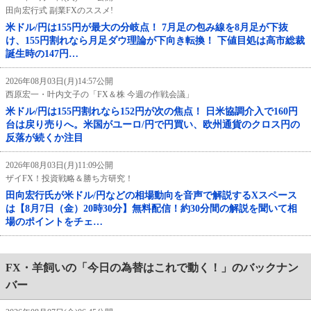
田向宏行式 副業FXのススメ!
米ドル/円は155円が最大の分岐点！ 7月足の包み線を8月足が下抜
け、155円割れなら月足ダウ理論が下向き転換！ 下値目処は高市総裁
誕生時の147円…
2026年08月03日(月)14:57公開
西原宏一・叶内文子の「FX＆株 今週の作戦会議」
米ドル/円は155円割れなら152円が次の焦点！ 日米協調介入で160円
台は戻り売りへ。米国がユーロ/円で円買い、欧州通貨のクロス円の
反落が続くか注目
2026年08月03日(月)11:09公開
ザイFX！投資戦略＆勝ち方研究！
田向宏行氏が米ドル/円などの相場動向を音声で解説するXスペース
は【8月7日（金）20時30分】無料配信！約30分間の解説を聞いて相
場のポイントをチェ…
FX・羊飼いの「今日の為替はこれで動く！」のバックナン
バー