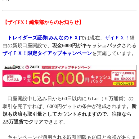
【ザイFX！編集部からのお知らせ】
トレイダーズ証券[みんなのＦＸ]
では現在、
ザイＦＸ！
経
由の新規口座開設で、
現金6000円がキャッシュバック
される
ザイＦＸ！限定タイアップキャンペーン
を実施しています。
口座開設申し込み日から60日以内に５Lot（５万通貨）の
取引を完了すれば、6000円ゲットの条件が達成されます。
新
規も決済も取引量としてカウントされますので、往復なら
2.5万通貨でクリア
できます。
キャンペーンが適用される取引期限も60日と余裕がありま