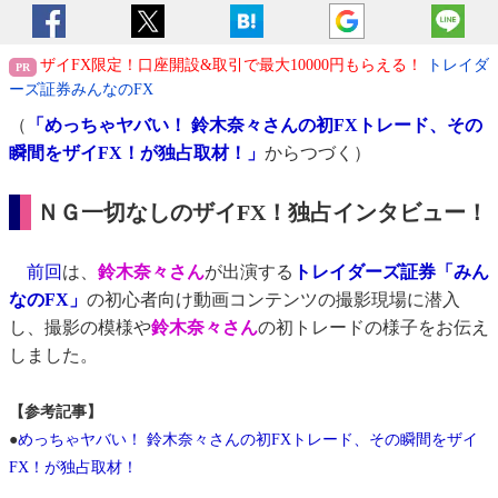
ザイFX限定！口座開設&取引で最大10000円もらえる！
トレイダ
ーズ証券みんなのFX
（
「めっちゃヤバい！ 鈴木奈々さんの初FXトレード、その
瞬間をザイFX！が独占取材！」
からつづく）
ＮＧ一切なしのザイFX！独占インタビュー！
前回
は、
鈴木奈々さん
が出演する
トレイダーズ証券「みん
なのFX」
の初心者向け動画コンテンツの撮影現場に潜入
し、撮影の模様や
鈴木奈々さん
の初トレードの様子をお伝え
しました。
【参考記事】
●
めっちゃヤバい！ 鈴木奈々さんの初FXトレード、その瞬間をザイ
FX！が独占取材！