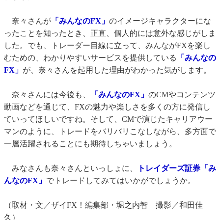
奈々さんが
「みんなのFX」
のイメージキャラクターにな
ったことを知ったとき、正直、個人的には意外な感じがしま
した。でも、トレーダー目線に立って、みんながFXを楽し
むための、わかりやすいサービスを提供している
「みんなの
FX」
が、奈々さんを起用した理由がわかった気がします。
奈々さんには今後も、
「みんなのFX」
のCMやコンテンツ
動画などを通じて、FXの魅力や楽しさを多くの方に発信し
ていってほしいですね。そして、CMで演じたキャリアウー
マンのように、トレードをバリバリこなしながら、多方面で
一層活躍されることにも期待しちゃいましょう。
みなさんも奈々さんといっしょに、
トレイダーズ証券「み
んなのFX」
でトレードしてみてはいかがでしょうか。
（取材・文／ザイFX！編集部・堀之内智 撮影／和田佳
久）