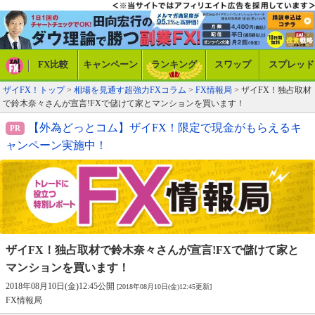
FX比較
キャンペーン
ランキング
スワップ
スプレッド
ザイFX！トップ
>
相場を見通す超強力FXコラム
>
FX情報局
> ザイFX！独占取材
で鈴木奈々さんが宣言!FXで儲けて家とマンションを買います！
【外為どっとコム】ザイFX！限定で現金がもらえるキ
ャンペーン実施中！
ザイFX！独占取材で鈴木奈々さんが宣言!
FXで儲けて家と
マンションを買います！
2018年08月10日(金)12:45公開
[2018年08月10日(金)12:45更新]
FX情報局