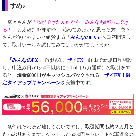
すめ♪
奈々さんが
「私ができたんだから、みんなも絶対にでき
る！」
と太鼓判を押すFX。始めてみたいと思った方、奈々
さんが使いやすいと絶賛する
「みんなのFX」
へ口座開設し
て、取引ツールを試してみてはいかがでしょうか。
「みんなのFX」
では現在、
ザイFX！
経由で新規口座開設
し、申込み日から60日以内に５Lot（５万通貨）の取引をす
ると、
現金6000円がキャッシュバック
される、
ザイFX！限
定タイアップキャンペーン
を実施中です。
条件はそれほど難しくないですし、
取引期間も約２カ月と
たっぷり
あります。ゲットした6000円をトレードの軍資金の