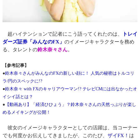
超ハイテンションで記者にこう語ってくれたのは、
トレイ
ダーズ証券「みんなのFX」
のイメージキャラクターを務め
る、タレントの
鈴木奈々さん
。
【参考記事】
●
鈴木奈々さんがみんなのFXの新しい顔に！ 人気の秘密はトルコリ
ラ/円のスペックに!?
●
鈴木奈々 with FXのキャリアウーマン!? テレビCMには出なかったオ
イシイ話とは？
●
【動画あり】「経済ひひょう」？鈴木奈々さんの天然っぷりが楽し
めるメイキングが公開！
彼女のイメージキャラクターとしての活躍は、当コーナー
でも何度かお伝えしてきましたが、このたび、
ザイFX！
は