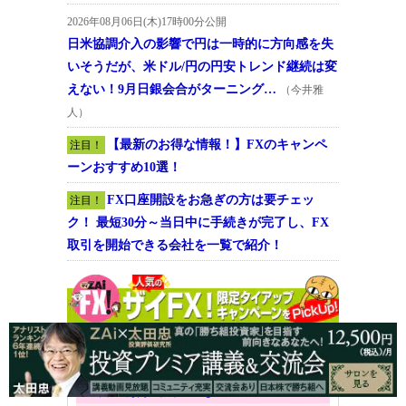
2026年08月06日(木)17時00分公開
日米協調介入の影響で円は一時的に方向感を失
いそうだが、米ドル/円の円安トレンド継続は変
えない！9月日銀会合がターニング…
（今井雅
人）
【最新のお得な情報！】FXのキャンペ
注目！
ーンおすすめ10選！
FX口座開設をお急ぎの方は要チェッ
注目！
ク！ 最短30分～当日中に手続きが完了し、FX
取引を開始できる会社を一覧で紹介！
GMO外貨「外貨ex」
人気上昇中！
【最大100万4000円キャッシュバック】ザイ
FX！から口座開設後、1万通貨以上の取引で
4000円がもらえる！ さらに取引量に応じて最
大100万円のチャンスも！