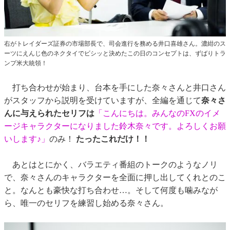
右がトレイダーズ証券の市場部長で、司会進行を務める井口喜雄さん。濃紺のス
ーツにえんじ色のネクタイでビシッと決めたこの日のコンセプトは、ずばりトラ
ンプ米大統領！
打ち合わせが始まり、台本を手にした奈々さんと井口さん
がスタッフから説明を受けていますが、全編を通じて
奈々さ
んに与えられたセリフは
「こんにちは。みんなのFXのイメ
ージキャラクターになりました鈴木奈々です。よろしくお願
いします♪」
のみ！
たったこれだけ！！
あとはとにかく、バラエティ番組のトークのようなノリ
で、奈々さんのキャラクターを全面に押し出してくれとのこ
と。なんとも豪快な打ち合わせ…。そして何度も噛みなが
ら、唯一のセリフを練習し始める奈々さん。