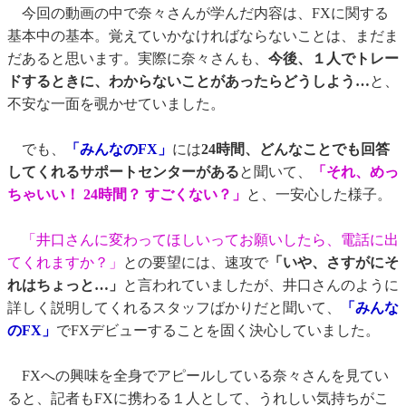
今回の動画の中で奈々さんが学んだ内容は、FXに関する
基本中の基本。覚えていかなければならないことは、まだま
だあると思います。実際に奈々さんも、
今後、１人でトレー
ドするときに、わからないことがあったらどうしよう…
と、
不安な一面を覗かせていました。
でも、
「みんなのFX」
には
24時間、どんなことでも回答
してくれるサポートセンターがある
と聞いて、
「それ、めっ
ちゃいい！ 24時間？ すごくない？」
と、一安心した様子。
「井口さんに変わってほしいってお願いしたら、電話に出
てくれますか？」
との要望には、速攻で
「いや、さすがにそ
れはちょっと…」
と言われていましたが、井口さんのように
詳しく説明してくれるスタッフばかりだと聞いて、
「みんな
のFX」
でFXデビューすることを固く決心していました。
FXへの興味を全身でアピールしている奈々さんを見てい
ると、記者もFXに携わる１人として、うれしい気持ちがこ