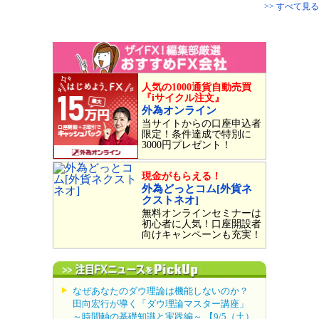
>> すべて見る
人気の1000通貨自動売買
『iサイクル注文』
外為オンライン
当サイトからの口座申込者
限定！条件達成で特別に
3000円プレゼント！
現金がもらえる！
外為どっとコム[外貨ネ
クストネオ]
無料オンラインセミナーは
初心者に人気！口座開設者
向けキャンペーンも充実！
なぜあなたのダウ理論は機能しないのか？
田向宏行が導く「ダウ理論マスター講座」
～時間軸の基礎知識と実践編～ 【9/5（土）