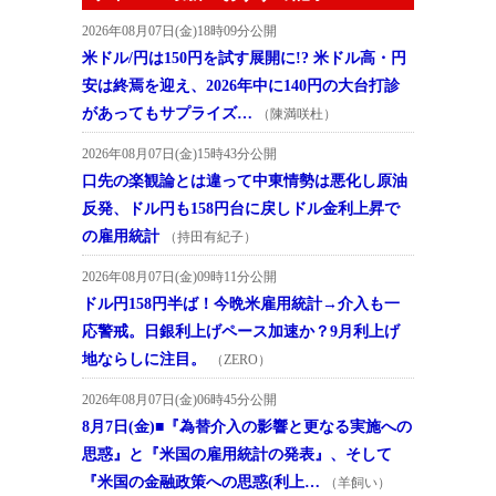
2026年08月07日(金)18時09分公開
米ドル/円は150円を試す展開に!? 米ドル高・円
安は終焉を迎え、2026年中に140円の大台打診
があってもサプライズ…
（陳満咲杜）
2026年08月07日(金)15時43分公開
口先の楽観論とは違って中東情勢は悪化し原油
反発、ドル円も158円台に戻しドル金利上昇で
の雇用統計
（持田有紀子）
2026年08月07日(金)09時11分公開
ドル円158円半ば！今晩米雇用統計→介入も一
応警戒。日銀利上げペース加速か？9月利上げ
地ならしに注目。
（ZERO）
2026年08月07日(金)06時45分公開
8月7日(金)■『為替介入の影響と更なる実施への
思惑』と『米国の雇用統計の発表』、そして
『米国の金融政策への思惑(利上…
（羊飼い）