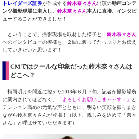
トレイダーズ証券
が作成する
鈴木奈々さん
出演の
動画コンテ
ンツ撮影現場に潜入し、
鈴木奈々さん
本人に直接、インタビ
ュー
することができました！
ということで、撮影現場を取材した様子と、
鈴木奈々さん
へのインタビューの模様を、２回に渡ってたっぷりとお伝え
していきたいと思います！
CMではクールな印象だった鈴木奈々さんは
どこへ？
梅雨明けを間近に控えた2018年６月下旬。記者が撮影場所
に案内されてほどなく、
「よろしくお願いしま～～す！」
と
テンション高めの元気な声とともに、明るい笑顔を振りまき
ながら鈴木奈々さんが登場！（以下、親しみを込めて「奈々
さん」と呼ばせていただきます）