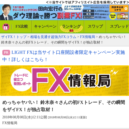
FX比較
キャンペーン
ランキング
スワップ
スプレッド
ザイFX！トップ
>
相場を見通す超強力FXコラム
>
FX情報局
> めっちゃヤバい！
鈴木奈々さんの初FXトレード、その瞬間をザイFX！が独占取材！
LIGHT FXは当サイト口座開設者限定キャンペーン実施
中！詳しくはこちら！
めっちゃヤバい！ 鈴木奈々さんの初FX
トレード、その瞬間
をザイFX！が独占取材！
2018年08月08日(水)12:11公開
[2018年08月08日(水)12:11更新]
FX情報局