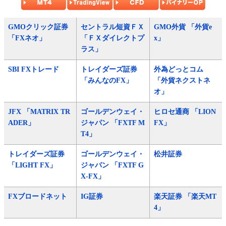
GMOクリック証券
セントラル短資ＦＸ
GMO外貨 「外貨e
「FXネオ」
「ＦＸダイレクトプ
x」
ラス」
SBI FXトレード
トレイダーズ証券
外為どっとコム
「みんなのFX」
「外貨ネクストネ
オ」
JFX 「MATRIX TR
ゴールデンウェイ・
ヒロセ通商 「LION
ADER」
ジャパン 「FXTF M
FX」
T4」
トレイダーズ証券
ゴールデンウェイ・
松井証券
「LIGHT FX」
ジャパン 「FXTF G
X-FX」
FXブロードネット
IG証券
楽天証券 「楽天MT
4」