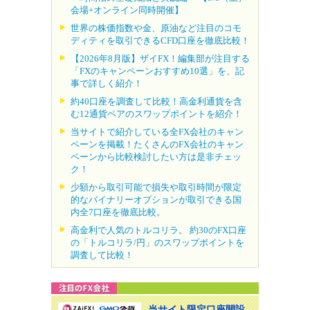
会場+オンライン同時開催】
世界の株価指数や金、原油など注目のコモ
ディティを取引できるCFD口座を徹底比較！
【2026年8月版】ザイFX！編集部が注目する
「FXのキャンペーンおすすめ10選」を、記
事で詳しく紹介！
約40口座を調査して比較！高金利通貨を含
む12通貨ペアのスワップポイントを紹介！
当サイトで紹介している全FX会社のキャン
ペーンを掲載！たくさんのFX会社のキャン
ペーンから比較検討したい方は是非チェッ
ク！
少額から取引可能で損失や取引時間が限定
的なバイナリーオプションが取引できる国
内全7口座を徹底比較。
高金利で人気のトルコリラ。 約30のFX口座
の「トルコリラ/円」のスワップポイントを
調査して比較！
当サイト限定口座開設