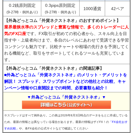
0.2銭原則固定
0.3pips原則固定
1000通貨
42ペア
(9-27時・例外あり)
(9-27時・例外あり)
【外為どっとコム「外貨ネクストネオ」のおすすめポイント】
業界最狭水準のスプレッドと豊富な情報で、多くのトレーダーに人
気のFX口座
です。FX取引が初めての初心者から、スキル向上を目
指す中・上級者向けまで、各自のレベルにあわせて受講できる学習
コンテンツも魅力です。比較チャートや相場の先行きを予測してく
れる機能など、取引をサポートしてくれるツールも充実していま
す。
【外為どっとコム「外貨ネクストネオ」の関連記事】
■外為どっとコム「外貨ネクストネオ」のメリット・デメリットを
解説！ スプレッド、スワップポイントなどの他社との比較、キャ
ンペーン情報や口座開設までの時間、必要書類も紹介！
▼外為どっとコム「外貨ネクストネオ」▼
※スプレッドはすべて例外あり。この表は2026年8月3日時点のデータをもとに作成している
ため、最新の情報とは異なっている場合があります。最新の情報はザイFX！の
「FX会社おす
すめ比較」
や、各FX会社の公式サイトなどで確認してください