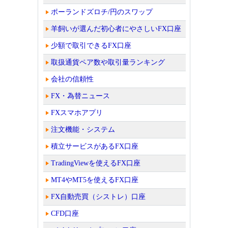
ポーランドズロチ/円のスワップ
羊飼いが選んだ初心者にやさしいFX口座
少額で取引できるFX口座
取扱通貨ペア数や取引量ランキング
会社の信頼性
FX・為替ニュース
FXスマホアプリ
注文機能・システム
積立サービスがあるFX口座
TradingViewを使えるFX口座
MT4やMT5を使えるFX口座
FX自動売買（シストレ）口座
CFD口座