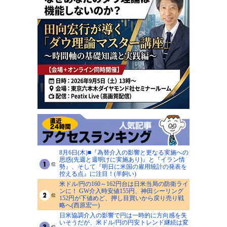
8月6日(木)■『為替介入の影響と更なる実施への
思惑(先週と週明けに実施あり)』と『イラン情
勢』、そして『明日に米国の雇用統計の発表を
控える点』に注目！(羊飼い)
米ドル/円の160～162円台は日米当局の防衛ライ
ンに！ GW介入時安値155円、神田シーリング
152円が下値めど、押し目買いから戻り売り戦
略へ(西原宏一)
日米協調介入の影響で円は一時的に方向感を失
いそうだが、米ドル/円の円安トレンド継続は変