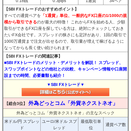
0.18銭
0.3pips
1通貨
34ペア
【SBI FXトレードのおすすめポイント】
すべての通貨ペアを
「1通貨」単位、一般的なFX口座の1/1000の規
模から取引できる
のが最大の特徴！ これからFXを始める人、少額
取引ができるFX口座を探している方は、絶対にチェックしておき
たいFX会社です。スプレッドの狭さにも定評があり、1回の取引で
1000万通貨まで注文が出せるので、取引量が増えて稼げるように
なってからも長く使い続けられます。
【SBI FXトレードの関連記事】
■SBI FXトレードのメリット・デメリットを解説！ スプレッド、
スワップポイントなどの他社との比較、キャンペーン情報や口座開
設までの時間、必要書類も紹介！
▼SBI FXトレード▼
外為どっとコム「外貨ネクストネオ」
【総合3位】
外為どっとコム「外貨ネクストネオ」の主なスペック
米ドル/円 スプレッ
ユーロ/米ドル スプ
最低取引単
通貨ペア数
ド
レッド
位