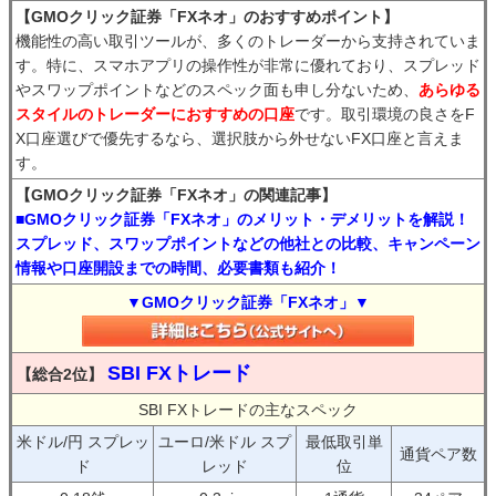
【GMOクリック証券「FXネオ」のおすすめポイント】
機能性の高い取引ツールが、多くのトレーダーから支持されていま
す。特に、スマホアプリの操作性が非常に優れており、スプレッド
やスワップポイントなどのスペック面も申し分ないため、
あらゆる
スタイルのトレーダーにおすすめの口座
です。取引環境の良さをF
X口座選びで優先するなら、選択肢から外せないFX口座と言えま
す。
【GMOクリック証券「FXネオ」の関連記事】
■GMOクリック証券「FXネオ」のメリット・デメリットを解説！
スプレッド、スワップポイントなどの他社との比較、キャンペーン
情報や口座開設までの時間、必要書類も紹介！
▼GMOクリック証券「FXネオ」▼
SBI FXトレード
【総合2位】
SBI FXトレードの主なスペック
米ドル/円 スプレッ
ユーロ/米ドル スプ
最低取引単
通貨ペア数
ド
レッド
位