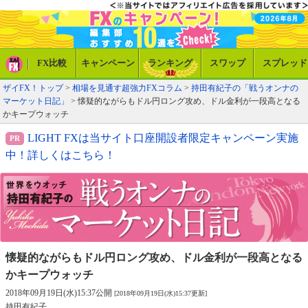
FX比較
キャンペーン
ランキング
スワップ
スプレッド
ザイFX！トップ
>
相場を見通す超強力FXコラム
>
持田有紀子の「戦うオンナの
マーケット日記」
> 懐疑的ながらもドル円ロング攻め、ドル金利が一段高となる
かキープウォッチ
LIGHT FXは当サイト口座開設者限定キャンペーン実施
中！詳しくはこちら！
懐疑的ながらもドル円ロング攻め、
ドル金利が一段高となる
かキープウォッチ
2018年09月19日(水)15:37公開
[2018年09月19日(水)15:37更新]
持田有紀子