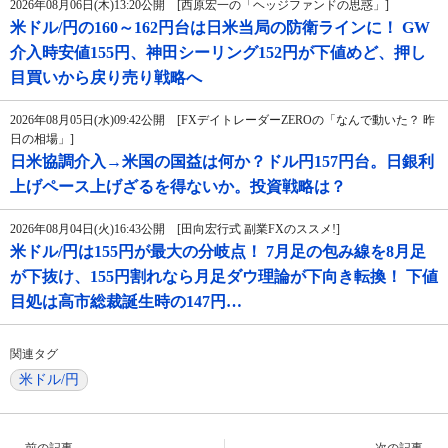
2026年08月06日(木)13:20公開 [西原宏一の「ヘッジファンドの思惑」]
米ドル/円の160～162円台は日米当局の防衛ラインに！ GW
介入時安値155円、神田シーリング152円が下値めど、押し
目買いから戻り売り戦略へ
2026年08月05日(水)09:42公開 [FXデイトレーダーZEROの「なんで動いた？ 昨
日の相場」]
日米協調介入→米国の国益は何か？ドル円157円台。日銀利
上げペース上げざるを得ないか。投資戦略は？
2026年08月04日(火)16:43公開 [田向宏行式 副業FXのススメ!]
米ドル/円は155円が最大の分岐点！ 7月足の包み線を8月足
が下抜け、155円割れなら月足ダウ理論が下向き転換！ 下値
目処は高市総裁誕生時の147円…
関連タグ
米ドル/円