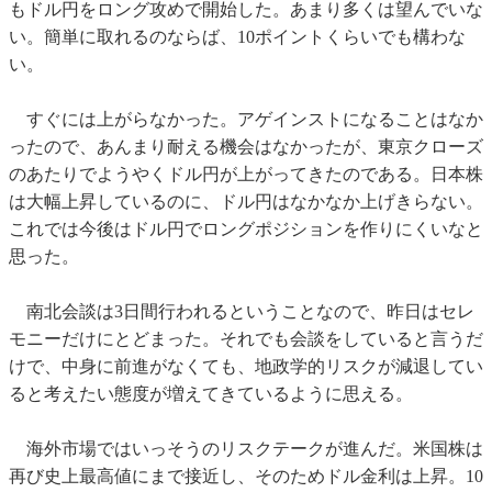
もドル円をロング攻めで開始した。あまり多くは望んでいな
い。簡単に取れるのならば、10ポイントくらいでも構わな
い。
すぐには上がらなかった。アゲインストになることはなか
ったので、あんまり耐える機会はなかったが、東京クローズ
のあたりでようやくドル円が上がってきたのである。日本株
は大幅上昇しているのに、ドル円はなかなか上げきらない。
これでは今後はドル円でロングポジションを作りにくいなと
思った。
南北会談は3日間行われるということなので、昨日はセレ
モニーだけにとどまった。それでも会談をしていると言うだ
けで、中身に前進がなくても、地政学的リスクが減退してい
ると考えたい態度が増えてきているように思える。
海外市場ではいっそうのリスクテークが進んだ。米国株は
再び史上最高値にまで接近し、そのためドル金利は上昇。10