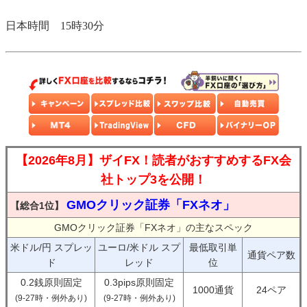
日本時間 15時30分
【2026年8月】ザイFX！読者がおすすめするFX会
社トップ3を公開！
GMOクリック証券「FXネオ」
【総合1位】
GMOクリック証券「FXネオ」の主なスペック
米ドル/円 スプレッ
ユーロ/米ドル スプ
最低取引単
通貨ペア数
ド
レッド
位
0.2銭原則固定
0.3pips原則固定
1000通貨
24ペア
(9-27時・例外あり)
(9-27時・例外あり)