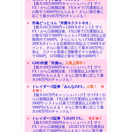
【最大100万4000円キャッシュバック】ザイ
FX！から口座開設後、FXネオで1万通貨以上
の取引で4000円がもらえる！ さらに取引量に
応じて最大100万円のチャンスも！
外為どっとコム「外貨ネクストネオ」
【最大101万2000円＋1200FXポイント】ザイ
FX！から口座開設後、FX口座で1万通貨以上
の取引1回で5000円+らくらくFX積立1回以上定
期買付で3000円。さらにらくらくFX積立開設
200FXポイント＆定期買付1回以上で1000FXポ
イント。さらに取引量に応じて最大100万円に
加え、スクール受講と理解度テスト合格など
で1000円、CFD開設と取引で最大4000円！
GMO外貨「外貨ex」
人気上昇中！
【最大100万4000円キャッシュバック】ザイ
FX！から口座開設後、1万通貨以上の取引で
4000円がもらえる！ さらに取引量に応じて最
大100万円のチャンスも！
トレイダーズ証券「みんなのFX」
人気！
Ｎ
ＥＷ！
【最大101万円キャッシュバック】ザイFX！か
ら口座開設後、FX口座で5万通貨以上の取引で
5000円+シストレ口座で5万通貨以上の取引で
5000円がもらえる！ さらに取引量に応じて最
大100万円のチャンスも！
トレイダーズ証券「LIGHT FX」
ＮＥＷ！
【最大100万3000円キャッシュバック】ザイ
FX！から口座開設後、LIGHT FXで5万通貨以
上の取引で3000円がもらえる！さらに取引量