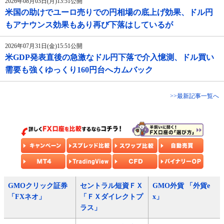
2026年08月03日(月)13:51公開
米国の助けでユーロ売りでの円相場の底上げ効果、ドル円
もアナウンス効果もあり再び下落はしているが
2026年07月31日(金)15:51公開
米GDP発表直後の急激なドル円下落で介入憶測、ドル買い
需要も強くゆっくり160円台へカムバック
>>最新記事一覧へ
GMOクリック証券
セントラル短資ＦＸ
GMO外貨 「外貨e
「FXネオ」
「ＦＸダイレクトプ
x」
ラス」