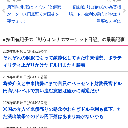
前の記事
次の記事
第3弾の制裁はマイルドと解釈
額面通りに踊れない為替相
か、クロス円底堅く米国株を
場、ドル金利の動向がやはり
要ウォッチ！
重要なカギに
■持田有紀子の「戦うオンナのマーケット日記」の最新記事
2026年08月06日(木)15:29公開
それぞれの解釈でもって鎮静化してきた中東情勢、ボラテ
ィリティ上がりかけたドル円またも膠着
2026年08月05日(水)13:33公開
為替介入と中東情勢にまで言及のベッセント財務長官ドル
円高いレベルで買い進む意欲は確かに減退だが
2026年08月04日(火)15:37公開
米国の介入で米債売りの懸念やわらぎドル金利も低下、た
だ演出効果でのドル円下落はあまり続かないかも