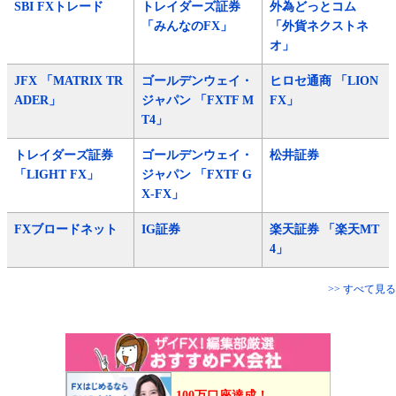
SBI FXトレード
トレイダーズ証券
外為どっとコム
「みんなのFX」
「外貨ネクストネ
オ」
JFX 「MATRIX TR
ゴールデンウェイ・
ヒロセ通商 「LION
ADER」
ジャパン 「FXTF M
FX」
T4」
トレイダーズ証券
ゴールデンウェイ・
松井証券
「LIGHT FX」
ジャパン 「FXTF G
X-FX」
FXブロードネット
IG証券
楽天証券 「楽天MT
4」
>> すべて見る
100万口座達成！