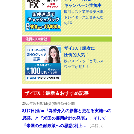
キャンペーン実施中
取引コスト業界最安水準!
トレイダーズ証券みんな
のFX
ザイFX！読者に
圧倒的人気！
狭いスプレッドと高いス
ワップが魅力！
ザイFX！最新＆おすすめ記事
2026年08月07日(金)06時45分公開
8月7日(金)■『為替介入の影響と更なる実施への
思惑』と『米国の雇用統計の発表』、そして
『米国の金融政策への思惑(利上…
（羊飼い）