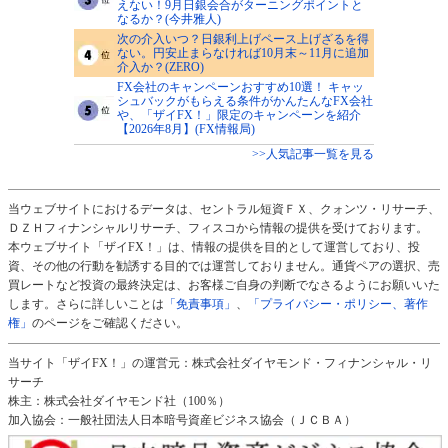
えない！9月日銀会合がターニングポイントと
なるか？(今井雅人)
次の介入いつ？日銀利上げペース上げざるを得
ない。円安止まらなければ10月末～11月に追加
介入か？(ZERO)
FX会社のキャンペーンおすすめ10選！ キャッ
シュバックがもらえる条件がかんたんなFX会社
や、「ザイFX！」限定のキャンペーンを紹介
【2026年8月】(FX情報局)
>>人気記事一覧を見る
当ウェブサイトにおけるデータは、セントラル短資ＦＸ、クォンツ・リサーチ、
ＤＺＨフィナンシャルリサーチ、フィスコから情報の提供を受けております。
本ウェブサイト「ザイFX！」は、情報の提供を目的として運営しており、投
資、その他の行動を勧誘する目的では運営しておりません。通貨ペアの選択、売
買レートなど投資の最終決定は、お客様ご自身の判断でなさるようにお願いいた
します。さらに詳しいことは
「免責事項」
、
「プライバシー・ポリシー、著作
権」
のページをご確認ください。
当サイト「ザイFX！」の運営元：株式会社ダイヤモンド・フィナンシャル・リ
サーチ
株主：株式会社ダイヤモンド社（100％）
加入協会：一般社団法人日本暗号資産ビジネス協会（ＪＣＢＡ）