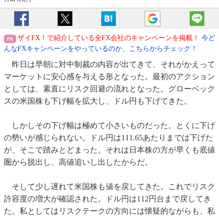
ザイFX！で紹介している全FX会社のキャンペーンを掲載！
今ど
んなFXキャンペーンをやっているのか、こちらからチェック！
昨日は早朝に対中制裁の内容が出てきて、それがかえって
マーケットに安心感を与える形となった。最初のアクション
としては、素直にリスク回避の流れとなった。グローベック
スの米国株も下げ幅を拡大し、ドル円も下げてきた。
しかしその下げ幅は極めて小さいものだった。とくに下げ
の勢いが感じられない。ドル円は111.65あたりまでは下げた
が、そこで踏みとどまった。それは日本株の方が早くも底値
圏から脱出し、高値追いし出したからだ。
そして少し遅れて米国株も値を戻してきた。これでリスク
許容度の増大が確認された。ドル円は112円台まで戻してき
た。私としてはリスクテークの方向には懐疑的ながらも、私