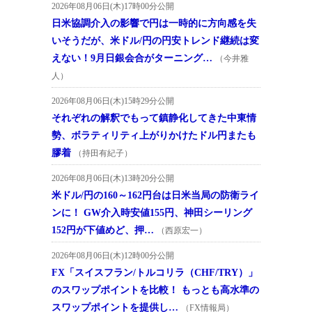
2026年08月06日(木)17時00分公開
日米協調介入の影響で円は一時的に方向感を失
いそうだが、米ドル/円の円安トレンド継続は変
えない！9月日銀会合がターニング…
（今井雅
人）
2026年08月06日(木)15時29分公開
それぞれの解釈でもって鎮静化してきた中東情
勢、ボラティリティ上がりかけたドル円またも
膠着
（持田有紀子）
2026年08月06日(木)13時20分公開
米ドル/円の160～162円台は日米当局の防衛ライ
ンに！ GW介入時安値155円、神田シーリング
152円が下値めど、押…
（西原宏一）
2026年08月06日(木)12時00分公開
FX「スイスフラン/トルコリラ（CHF/TRY）」
のスワップポイントを比較！ もっとも高水準の
スワップポイントを提供し…
（FX情報局）