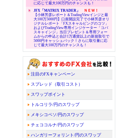
に応じて最大100万円のチャンスも！
JFX「MATRIX TRADER」
ＮＥＷ！
【小林芳彦レポート＆TradingViewインジと最
大100万5000円】口座開設完了で小林芳彦オリ
ジナルレポート「FXスキャルピングのコツ」
およびTradingView専用インジケーター「コバ
スキャインジ」当日プレゼント＆専用フォー
ムからの申込と合計1万通貨以上の新規取引で
5000円キャッシュバック！さらに取引量に応
じて最大100万円のチャンスも！
注目のFXキャンペーン
スプレッド（取引コスト）
スワップポイント
トルコリラ/円のスワップ
メキシコペソ/円のスワップ
チェココルナ/円のスワップ
ハンガリーフォリント/円のスワップ