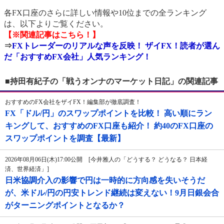
各FX口座のさらに詳しい情報や10位までの全ランキング
は、以下よりご覧ください。
【※関連記事はこちら！】
⇒
FXトレーダーのリアルな声を反映！ ザイFX！読者が選ん
だ「おすすめFX会社」人気ランキング！
■持田有紀子の「戦うオンナのマーケット日記」の関連記事
おすすめのFX会社をザイFX！編集部が徹底調査！
FX「ドル/円」のスワップポイントを比較！ 高い順にラン
キングして、おすすめのFX口座も紹介！ 約40のFX口座の
スワップポイントを調査【最新】
2026年08月06日(木)17:00公開 [今井雅人の「どうする？ どうなる？ 日本経
済、世界経済」]
日米協調介入の影響で円は一時的に方向感を失いそうだ
が、米ドル/円の円安トレンド継続は変えない！9月日銀会合
がターニングポイントとなるか？