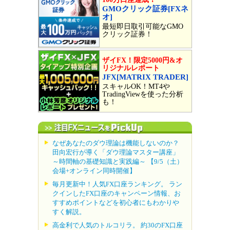
GMOクリック証券[FXネ
オ]
最短即日取引可能なGMO
クリック証券！
ザイFX！限定5000円&オ
リジナルレポート
JFX[MATRIX TRADER]
スキャルOK！MT4や
TradingViewを使った分析
も！
なぜあなたのダウ理論は機能しないのか？
田向宏行が導く「ダウ理論マスター講座」
～時間軸の基礎知識と実践編～ 【9/5（土）
会場+オンライン同時開催】
毎月更新中！人気FX口座ランキング。 ラン
クインしたFX口座のキャンペーン情報、お
すすめポイントなどを初心者にもわかりや
すく解説。
高金利で人気のトルコリラ。 約30のFX口座