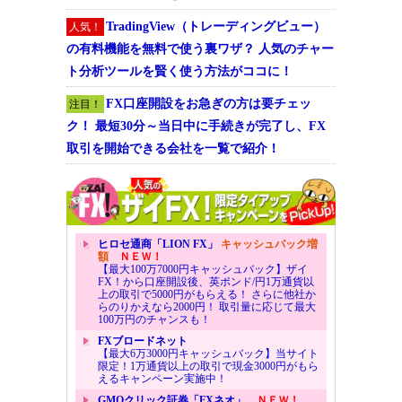
TradingView（トレーディングビュー）
人気！
の有料機能を無料で使う裏ワザ？ 人気のチャー
ト分析ツールを賢く使う方法がココに！
FX口座開設をお急ぎの方は要チェッ
注目！
ク！ 最短30分～当日中に手続きが完了し、FX
取引を開始できる会社を一覧で紹介！
ヒロセ通商「LION FX」
キャッシュバック増
額
ＮＥＷ！
【最大100万7000円キャッシュバック】ザイ
FX！から口座開設後、英ポンド/円1万通貨以
上の取引で5000円がもらえる！ さらに他社か
らのりかえなら2000円！ 取引量に応じて最大
100万円のチャンスも！
FXブロードネット
【最大6万3000円キャッシュバック】当サイト
限定！1万通貨以上の取引で現金3000円がもら
えるキャンペーン実施中！
GMOクリック証券「FXネオ」
ＮＥＷ！