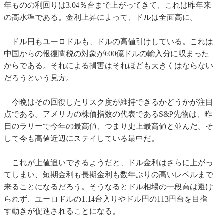
年ものの利回りは3.04％台まで上がってきて、これは昨年来
の高水準である。金利上昇によって、ドルは全面高に。
ドル円もユーロドルも、ドルの高値引けしている。これは
中国からの報復関税の対象が600億ドルの輸入分に収まった
からである。それによる損害はそれほども大きくはならない
だろうという見方。
今晩はその回復したリスク度が維持できるかどうかが注目
点である。アメリカの株価指数の代表であるS&P先物は、昨
日のラリーで今年の最高値、つまり史上最高値と並んだ。そ
して今も高値近辺にステイしている最中だ。
これが上値追いできるようだと、ドル金利はさらに上がっ
てしまい、短期金利も長期金利も数年ぶりの高いレベルまで
来ることになるだろう。そうなるとドル相場の一段高は避け
られず、ユーロドルの1.14台入りやドル円の113円台を目指
す動きが促進されることになる。