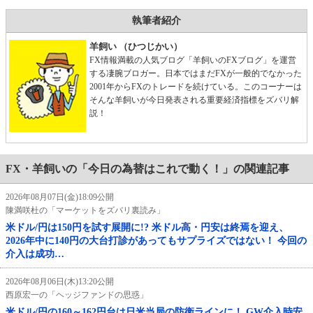
執筆者紹介
羊飼い （ひつじかい）
FX情報満載の人気ブログ「羊飼いのFXブログ」を運営
する凄腕ブロガー。日本ではまだFXが一般的でなかった
2001年からFXのトレードを続けている。このコーナーは
そんな羊飼いが今日発表される重要経済指標をズバリ解
説！
FX・羊飼いの「今日の為替はこれで動く！」の関連記事
2026年08月07日(金)18:09公開
陳満咲杜の「マーケットをズバリ裏読み」
米ドル/円は150円を試す展開に!? 米ドル高・円安は終焉を迎え、
2026年中に140円の大台打診があってもサプライズではない！ 今回の
介入は成功…
2026年08月06日(木)13:20公開
西原宏一の「ヘッジファンドの思惑」
米ドル/円の160～162円台は日米当局の防衛ラインに！ GW介入時安