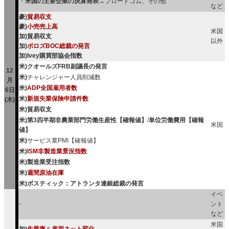
・
米国の主要企業の決算発表
→ブロードコム、その他
など
豪)
貿易収支
豪)
小売売上高
米国
加)貿易収支
以外
加)
ポロズBOC総裁の発言
加)Ivey購買部協会指数
米)クオールズFRB副議長の発言
12
米)
チャレンジャー人員削減数
月
米)
ADP全国雇用者数
6日
米)
新規失業保険申請件数
(木)
米)貿易収支
米)第3四半期非農業部門労働生産性【確報値】
/
単位労働費用【確報
米国
値】
米)
サービス業PMI【確報値】
米)
ISM非製造業景況指数
米)製造業受注指数
米)
週間原油在庫
米)ボスティック：アトランタ連銀総裁の発言
イベ
-
ント
など
米国