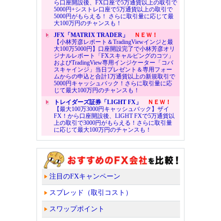
ら口座開設後、FX口座で5万通貨以上の取引で
5000円+シストレ口座で5万通貨以上の取引で
5000円がもらえる！ さらに取引量に応じて最
大100万円のチャンスも！
JFX「MATRIX TRADER」
ＮＥＷ！
【小林芳彦レポート＆TradingViewインジと最
大100万5000円】口座開設完了で小林芳彦オリ
ジナルレポート「FXスキャルピングのコツ」
およびTradingView専用インジケーター「コバ
スキャインジ」当日プレゼント＆専用フォー
ムからの申込と合計1万通貨以上の新規取引で
5000円キャッシュバック！さらに取引量に応
じて最大100万円のチャンスも！
トレイダーズ証券「LIGHT FX」
ＮＥＷ！
【最大100万3000円キャッシュバック】ザイ
FX！から口座開設後、LIGHT FXで5万通貨以
上の取引で3000円がもらえる！さらに取引量
に応じて最大100万円のチャンスも！
注目のFXキャンペーン
スプレッド（取引コスト）
スワップポイント