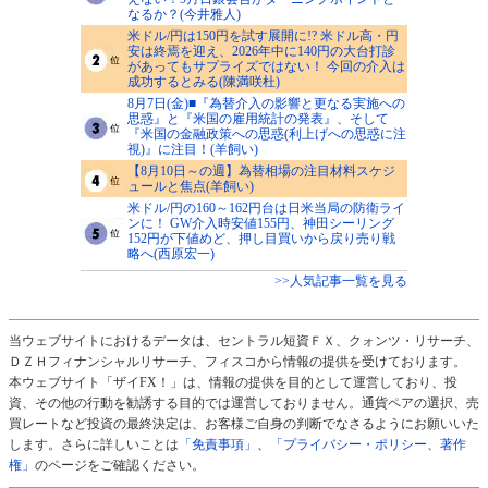
なるか？(今井雅人)
米ドル/円は150円を試す展開に!? 米ドル高・円
安は終焉を迎え、2026年中に140円の大台打診
があってもサプライズではない！ 今回の介入は
成功するとみる(陳満咲杜)
8月7日(金)■『為替介入の影響と更なる実施への
思惑』と『米国の雇用統計の発表』、そして
『米国の金融政策への思惑(利上げへの思惑に注
視)』に注目！(羊飼い)
【8月10日～の週】為替相場の注目材料スケジ
ュールと焦点(羊飼い)
米ドル/円の160～162円台は日米当局の防衛ライ
ンに！ GW介入時安値155円、神田シーリング
152円が下値めど、押し目買いから戻り売り戦
略へ(西原宏一)
>>人気記事一覧を見る
当ウェブサイトにおけるデータは、セントラル短資ＦＸ、クォンツ・リサーチ、
ＤＺＨフィナンシャルリサーチ、フィスコから情報の提供を受けております。
本ウェブサイト「ザイFX！」は、情報の提供を目的として運営しており、投
資、その他の行動を勧誘する目的では運営しておりません。通貨ペアの選択、売
買レートなど投資の最終決定は、お客様ご自身の判断でなさるようにお願いいた
します。さらに詳しいことは
「免責事項」
、
「プライバシー・ポリシー、著作
権」
のページをご確認ください。