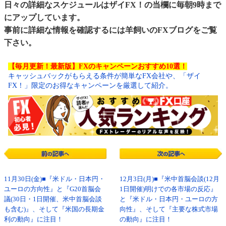
日々の詳細なスケジュールはザイFX！の当欄に毎朝9時まで
にアップしています。
事前に詳細な情報を確認するには
羊飼いのFXブログ
をご覧
下さい。
【毎月更新！最新版】FXのキャンペーンおすすめ10選！
キャッシュバックがもらえる条件が簡単なFX会社や、「ザイ
FX！」限定のお得なキャンペーンを厳選して紹介。
11月30日(金)■『米ドル・日本円・
12月3日(月)■『米中首脳会談(12月
ユーロの方向性』と『G20首脳会
1日開催)明けでの各市場の反応』
議(30日・1日開催、米中首脳会談
と『米ドル・日本円・ユーロの方
も含む)』、そして『米国の長期金
向性』、そして『主要な株式市場
利の動向』に注目！
の動向』に注目！