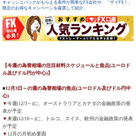
キャッシュバックがもらえる条件が簡単なFX会社や、「ザイFX！」
限定のお得なキャンペーンを厳選して紹介。
【今週の為替相場の注目材料スケジュールと焦点(ユーロド
ル及びドル円が中心)】
■
12月3日～の週の為替相場の焦点(ユーロドル及びドル円中
心)
▼
今週(12/3～)に、オーストラリアとカナダの金融政策の発
表が予定
▼
来週(12/10～)に、トルコ、スイス、欧州の金融政策の発表
が予定
▼
12月の月初め要因