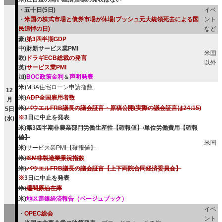
・
五十日(5日)
イベ
・
米国の株式市場と債券市場が休場(ブッシュ元大統領死去による国
ント
民追悼の日)
など
豪)
第3四半期GDP
中)財新サービス業PMI
米国
欧)
ドラギECB総裁の発言
以外
英)
サービス業PMI
加)
BOC政策金利
＆
声明発表
米)
MBA住宅ローン申請指数
12
米)
ADP全国雇用者数
月
米)
パウエルFRB議長の議会証言・原稿公開(実際の議会証言は24:15)
5日
※
3日に中止を発表
(水)
米)第3四半期非農業部門労働生産性【確報値】
/
単位労働費用【確報
値】
米国
米)
サービス業PMI【確報値】
米)
ISM非製造業景況指数
米)
パウエルFRB議長の議会証言【上下両院合同経済委員会】
※
3日に中止を発表
米)
週間原油在庫
米)
地区連銀経済報告（ベージュブック）
イベ
・
OPEC総会
ント