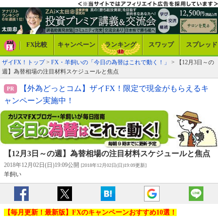
FX比較
キャンペーン
ランキング
スワップ
スプレッド
ザイFX！トップ
>
FX・羊飼いの「今日の為替はこれで動く！」
> 【12月3日～の
週】為替相場の注目材料スケジュールと焦点
【外為どっとコム】ザイFX！限定で現金がもらえるキ
ャンペーン実施中！
【12月3日～の週】為替相場の注目材料スケジュールと焦点
2018年12月02日(日)19:09公開
[2018年12月02日(日)19:09更新]
羊飼い
【毎月更新！最新版】FXのキャンペーンおすすめ10選！