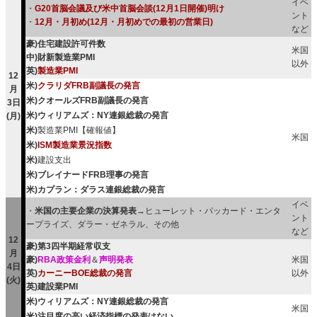
イベ
・
G20首脳会議及び米中首脳会談(12月1日開催)明け
ント
・
12月・月初め(12月・月初めでの最初の営業日)
など
豪)住宅建設許可件数
米国
中)財新製造業PMI
以外
英)
製造業PMI
12
米)
クラリダFRB副議長の発言
月
米)クオールズFRB副議長の発言
3日
米)ウィリアムズ：NY連銀総裁の発言
(月)
米)
製造業PMI【確報値】
米国
米)
ISM製造業景況指数
米)
建設支出
米)ブレイナードFRB理事の発言
米)カプラン：ダラス連銀総裁の発言
イベ
・
米国の主要企業の決算発表
→ヒューレット・パッカード・エンタ
ント
ープライズ、ダラー・ゼネラル、その他
など
12
豪)第3四半期経常収支
月
豪)
RBA政策金利
＆
声明発表
米国
4日
英)
カーニーBOE総裁の発言
以外
(火)
英)建設業PMI
米)ウィリアムズ：NY連銀総裁の発言
米国
米)注目度の高い経済指標の発表はない