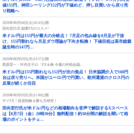
値155円、神田シーリング152円が下値めど、押し目買いから戻り売
り戦略へ
2026年08月04日(火)16:43公開
田向宏行式 副業FXのススメ!
米ドル/円は155円が最大の分岐点！ 7月足の包み線を8月足が下抜
け、155円割れなら月足ダウ理論が下向き転換！ 下値目処は高市総裁
誕生時の147円…
2026年08月03日(月)14:57公開
西原宏一・叶内文子の「FX＆株 今週の作戦会議」
米ドル/円は155円割れなら152円が次の焦点！ 日米協調介入で160円
台は戻り売りへ。米国がユーロ/円で円買い、欧州通貨のクロス円の
反落が続くか注目
2026年08月03日(月)11:09公開
ザイFX！投資戦略＆勝ち方研究！
田向宏行氏が米ドル/円などの相場動向を音声で解説するXスペース
は【8月7日（金）20時30分】無料配信！約30分間の解説を聞いて相
場のポイントをチェ…