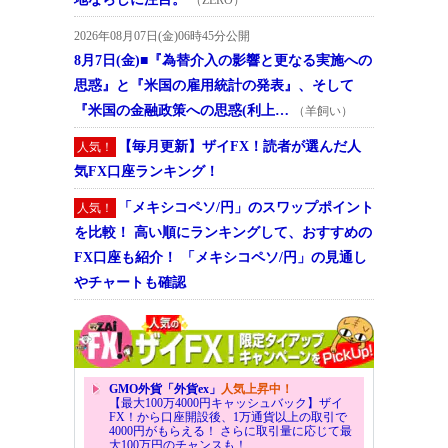
（ZERO）
2026年08月07日(金)06時45分公開
8月7日(金)■『為替介入の影響と更なる実施への
思惑』と『米国の雇用統計の発表』、そして
『米国の金融政策への思惑(利上…
（羊飼い）
【毎月更新】ザイFX！読者が選んだ人
人気！
気FX口座ランキング！
「メキシコペソ/円」のスワップポイント
人気！
を比較！ 高い順にランキングして、おすすめの
FX口座も紹介！ 「メキシコペソ/円」の見通し
やチャートも確認
GMO外貨「外貨ex」
人気上昇中！
【最大100万4000円キャッシュバック】ザイ
FX！から口座開設後、1万通貨以上の取引で
4000円がもらえる！ さらに取引量に応じて最
大100万円のチャンスも！