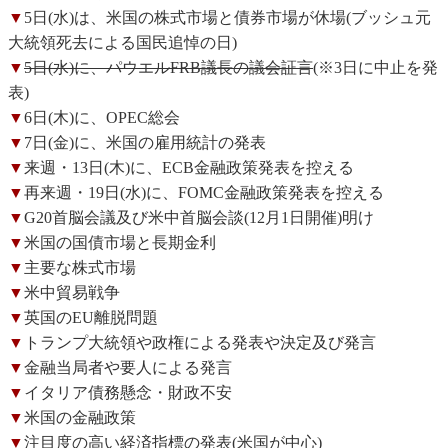
▼
5日(水)は、米国の株式市場と債券市場が休場(ブッシュ元
大統領死去による国民追悼の日)
▼
5日(水)に、パウエルFRB議長の議会証言
(※3日に中止を発
表)
▼
6日(木)に、OPEC総会
▼
7日(金)に、米国の雇用統計の発表
▼
来週・13日(木)に、ECB金融政策発表を控える
▼
再来週・19日(水)に、FOMC金融政策発表を控える
▼
G20首脳会議及び米中首脳会談(12月1日開催)明け
▼
米国の国債市場と長期金利
▼
主要な株式市場
▼
米中貿易戦争
▼
英国のEU離脱問題
▼
トランプ大統領や政権による発表や決定及び発言
▼
金融当局者や要人による発言
▼
イタリア債務懸念・財政不安
▼
米国の金融政策
▼
注目度の高い経済指標の発表(米国が中心)