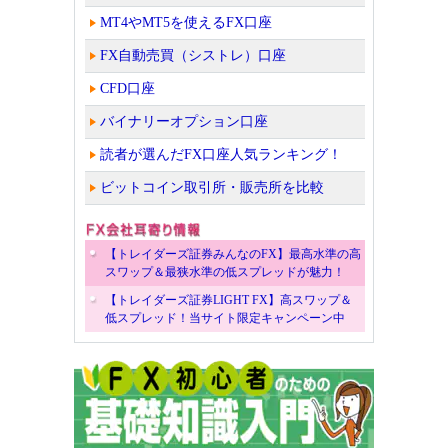
MT4やMT5を使えるFX口座
FX自動売買（シストレ）口座
CFD口座
バイナリーオプション口座
読者が選んだFX口座人気ランキング！
ビットコイン取引所・販売所を比較
【トレイダーズ証券みんなのFX】最高水準の高
スワップ＆最狭水準の低スプレッドが魅力！
【トレイダーズ証券LIGHT FX】高スワップ＆
低スプレッド！当サイト限定キャンペーン中