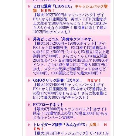
ヒロセ通商「LION FX」
キャッシュバック増
額
ＮＥＷ！
【最大100万7000円キャッシュバック】ザイ
FX！から口座開設後、英ポンド/円1万通貨以
上の取引で5000円がもらえる！ さらに他社か
らのりかえなら2000円！ 取引量に応じて最大
100万円のチャンスも！
外為どっとコム「外貨ネクストネオ」
【最大101万2000円＋1200FXポイント】ザイ
FX！から口座開設後、FX口座で1万通貨以上
の取引1回で5000円+らくらくFX積立1回以上定
期買付で3000円。さらにらくらくFX積立開設
200FXポイント＆定期買付1回以上で1000FXポ
イント。さらに取引量に応じて最大100万円に
加え、スクール受講と理解度テスト合格など
で1000円、CFD開設と取引で最大4000円！
GMOクリック証券「FXネオ」
ＮＥＷ！
【最大100万4000円キャッシュバック】ザイ
FX！から口座開設後、FXネオで1万通貨以上
の取引で4000円がもらえる！ さらに取引量に
応じて最大100万円のチャンスも！
FXブロードネット
【最大6万3000円キャッシュバック】当サイト
限定！1万通貨以上の取引で現金3000円がもら
えるキャンペーン実施中！
トレイダーズ証券「みんなのFX」
人気！
Ｎ
ＥＷ！
【最大101万円キャッシュバック】ザイFX！か