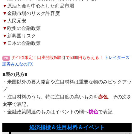
▼
原油と金を中心とした商品市場
▼
金融市場のリスク許容度
▼
人民元安
▼
欧州の金融政策
▼
新興国リスク
▼
日本の金融政策
ザイFX限定！口座開設&取引で5000円もらえる！
トレイダーズ
証券みんなのFX
■表の見方■
・米国以外の要人発言や注目材料は重要な物のみピックアッ
プ
・注目材料のうち、特に注目度の高いものを
赤色
、その次を
太字
で表記。
・金融政策関連のものはイベントの欄へ
桃色
で表記。
経済指標＆注目材料＆イベント