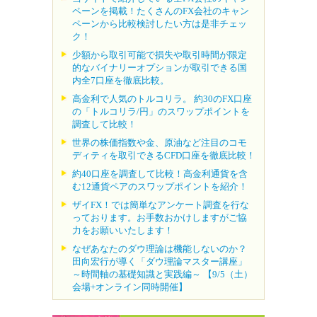
ペーンを掲載！たくさんのFX会社のキャン
ペーンから比較検討したい方は是非チェッ
ク！
少額から取引可能で損失や取引時間が限定
的なバイナリーオプションが取引できる国
内全7口座を徹底比較。
高金利で人気のトルコリラ。 約30のFX口座
の「トルコリラ/円」のスワップポイントを
調査して比較！
世界の株価指数や金、原油など注目のコモ
ディティを取引できるCFD口座を徹底比較！
約40口座を調査して比較！高金利通貨を含
む12通貨ペアのスワップポイントを紹介！
ザイFX！では簡単なアンケート調査を行な
っております。お手数おかけしますがご協
力をお願いいたします！
なぜあなたのダウ理論は機能しないのか？
田向宏行が導く「ダウ理論マスター講座」
～時間軸の基礎知識と実践編～ 【9/5（土）
会場+オンライン同時開催】