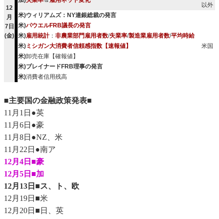
加)
失業率
＆
雇用ネット変化
以外
12
米)ウィリアムズ：NY連銀総裁の発言
月
米)
パウエルFRB議長の発言
7日
(金)
米)
雇用統計
：
非農業部門雇用者数
/
失業率
/
製造業雇用者数
/
平均時給
米)
ミシガン大消費者信頼感指数【速報値】
米国
米)
卸売在庫【確報値】
米)ブレイナードFRB理事の発言
米)
消費者信用残高
■主要国の金融政策発表■
11月1日●英
11月6日●豪
11月8日●NZ、米
11月22日●南ア
12月4日■豪
12月5日■加
12月13日■ス、ト、欧
12月19日■米
12月20日■日、英