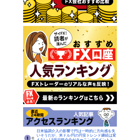
日米協調介入の影響で円は一時的に方向感を失
いそうだが、米ドル/円の円安トレンド継続は変
えない！9月日銀会合がターニングポイントと