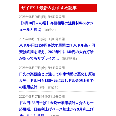
ザイFX！最新＆おすすめ記事
2026年08月09日(日)17時52分公開
【8月10日～の週】為替相場の注目材料スケジ
ュールと焦点
（羊飼い）
2026年08月07日(金)18時09分公開
米ドル/円は150円を試す展開に!? 米ドル高・円
安は終焉を迎え、2026年中に140円の大台打診
があってもサプライズ…
（陳満咲杜）
2026年08月07日(金)15時43分公開
口先の楽観論とは違って中東情勢は悪化し原油
反発、ドル円も158円台に戻しドル金利上昇で
の雇用統計
（持田有紀子）
2026年08月07日(金)09時11分公開
ドル円158円半ば！今晩米雇用統計→介入も一
応警戒。日銀利上げペース加速か？9月利上げ
地ならしに注目。