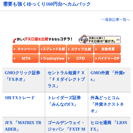
需要も強くゆっくり160円台へカムバック
>>最新記事一覧へ
GMOクリック証券
セントラル短資ＦＸ
GMO外貨 「外貨e
「FXネオ」
「ＦＸダイレクトプ
x」
ラス」
SBI FXトレード
トレイダーズ証券
外為どっとコム
「みんなのFX」
「外貨ネクストネ
オ」
JFX 「MATRIX TR
ゴールデンウェイ・
ヒロセ通商 「LION
ADER」
ジャパン 「FXTF M
FX」