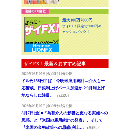
最大100万7000円
ザイFX！限定で5000円キ
ャッシュバック！
ザイFX！最新＆おすすめ記事
2026年08月07日(金)09時11分公開
ドル円158円半ば！今晩米雇用統計→介入も一
応警戒。日銀利上げペース加速か？9月利上げ
地ならしに注目。
（ZERO）
2026年08月07日(金)06時45分公開
8月7日(金)■『為替介入の影響と更なる実施への
思惑』と『米国の雇用統計の発表』、そして
『米国の金融政策への思惑(利上…
（羊飼い）