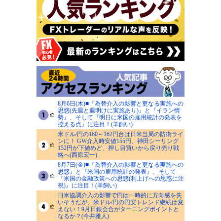
8月6日(木)■『為替介入の影響と更なる実施への
思惑(先週と週明けに実施あり)』と『イラン情
勢』、そして『明日に米国の雇用統計の発表を
控える点』に注目！(羊飼い)
米ドル/円の160～162円台は日米当局の防衛ライ
ンに！ GW介入時安値155円、神田シーリング
152円が下値めど、押し目買いから戻り売り戦
略へ(西原宏一)
8月7日(金)■『為替介入の影響と更なる実施への
思惑』と『米国の雇用統計の発表』、そして
『米国の金融政策への思惑(利上げへの思惑に注
視)』に注目！(羊飼い)
日米協調介入の影響で円は一時的に方向感を失
いそうだが、米ドル/円の円安トレンド継続は変
えない！9月日銀会合がターニングポイントと
なるか？(今井雅人)