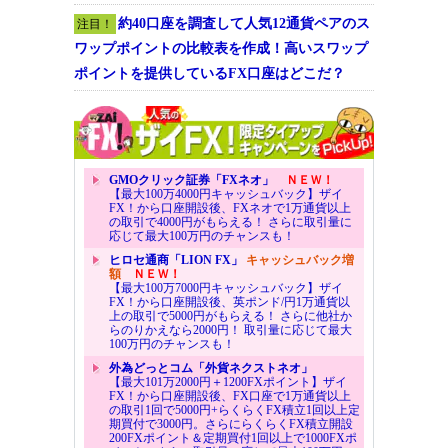
約40口座を調査して人気12通貨ペアのス
注目！
ワップポイントの比較表を作成！高いスワップ
ポイントを提供しているFX口座はどこだ？
GMOクリック証券「FXネオ」
ＮＥＷ！
【最大100万4000円キャッシュバック】ザイ
FX！から口座開設後、FXネオで1万通貨以上
の取引で4000円がもらえる！ さらに取引量に
応じて最大100万円のチャンスも！
ヒロセ通商「LION FX」
キャッシュバック増
額
ＮＥＷ！
【最大100万7000円キャッシュバック】ザイ
FX！から口座開設後、英ポンド/円1万通貨以
上の取引で5000円がもらえる！ さらに他社か
らのりかえなら2000円！ 取引量に応じて最大
100万円のチャンスも！
外為どっとコム「外貨ネクストネオ」
【最大101万2000円＋1200FXポイント】ザイ
FX！から口座開設後、FX口座で1万通貨以上
の取引1回で5000円+らくらくFX積立1回以上定
期買付で3000円。さらにらくらくFX積立開設
200FXポイント＆定期買付1回以上で1000FXポ