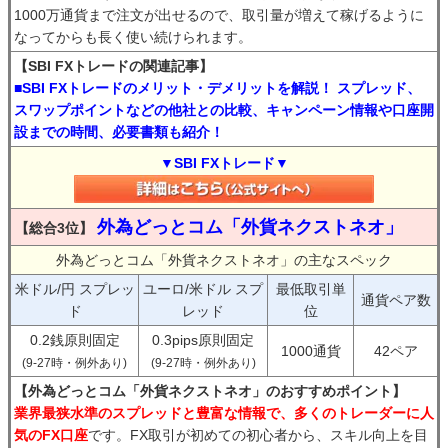
1000万通貨まで注文が出せるので、取引量が増えて稼げるように
なってからも長く使い続けられます。
【SBI FXトレードの関連記事】
■SBI FXトレードのメリット・デメリットを解説！ スプレッド、
スワップポイントなどの他社との比較、キャンペーン情報や口座開
設までの時間、必要書類も紹介！
▼SBI FXトレード▼
外為どっとコム「外貨ネクストネオ」
【総合3位】
外為どっとコム「外貨ネクストネオ」の主なスペック
米ドル/円 スプレッ
ユーロ/米ドル スプ
最低取引単
通貨ペア数
ド
レッド
位
0.2銭原則固定
0.3pips原則固定
1000通貨
42ペア
(9-27時・例外あり)
(9-27時・例外あり)
【外為どっとコム「外貨ネクストネオ」のおすすめポイント】
業界最狭水準のスプレッドと豊富な情報で、多くのトレーダーに人
気のFX口座
です。FX取引が初めての初心者から、スキル向上を目