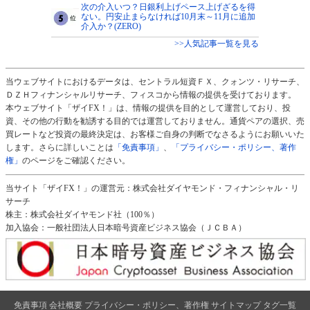
次の介入いつ？日銀利上げペース上げざるを得
ない。円安止まらなければ10月末～11月に追加
介入か？(ZERO)
>>人気記事一覧を見る
当ウェブサイトにおけるデータは、セントラル短資ＦＸ、クォンツ・リサーチ、
ＤＺＨフィナンシャルリサーチ、フィスコから情報の提供を受けております。
本ウェブサイト「ザイFX！」は、情報の提供を目的として運営しており、投
資、その他の行動を勧誘する目的では運営しておりません。通貨ペアの選択、売
買レートなど投資の最終決定は、お客様ご自身の判断でなさるようにお願いいた
します。さらに詳しいことは
「免責事項」
、
「プライバシー・ポリシー、著作
権」
のページをご確認ください。
当サイト「ザイFX！」の運営元：株式会社ダイヤモンド・フィナンシャル・リ
サーチ
株主：株式会社ダイヤモンド社（100％）
加入協会：一般社団法人日本暗号資産ビジネス協会（ＪＣＢＡ）
免責事項
会社概要
プライバシー・ポリシー、著作権
サイトマップ
タグ一覧