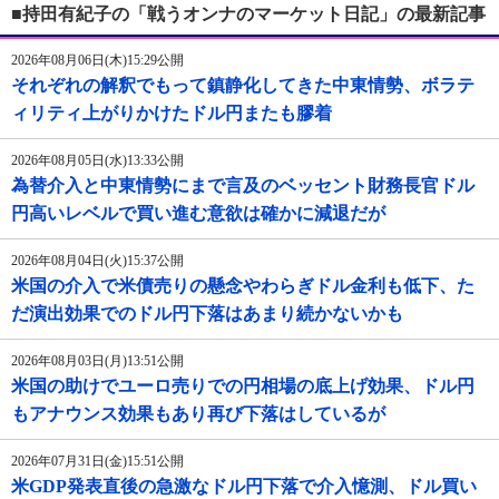
■持田有紀子の「戦うオンナのマーケット日記」の最新記事
2026年08月06日(木)15:29公開
それぞれの解釈でもって鎮静化してきた中東情勢、ボラテ
ィリティ上がりかけたドル円またも膠着
2026年08月05日(水)13:33公開
為替介入と中東情勢にまで言及のベッセント財務長官ドル
円高いレベルで買い進む意欲は確かに減退だが
2026年08月04日(火)15:37公開
米国の介入で米債売りの懸念やわらぎドル金利も低下、た
だ演出効果でのドル円下落はあまり続かないかも
2026年08月03日(月)13:51公開
米国の助けでユーロ売りでの円相場の底上げ効果、ドル円
もアナウンス効果もあり再び下落はしているが
2026年07月31日(金)15:51公開
米GDP発表直後の急激なドル円下落で介入憶測、ドル買い