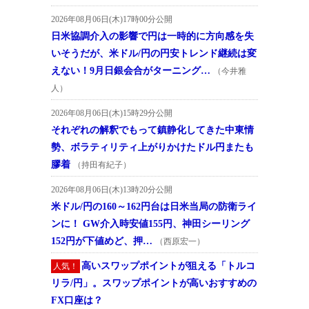
2026年08月06日(木)17時00分公開
日米協調介入の影響で円は一時的に方向感を失
いそうだが、米ドル/円の円安トレンド継続は変
えない！9月日銀会合がターニング…
（今井雅
人）
2026年08月06日(木)15時29分公開
それぞれの解釈でもって鎮静化してきた中東情
勢、ボラティリティ上がりかけたドル円またも
膠着
（持田有紀子）
2026年08月06日(木)13時20分公開
米ドル/円の160～162円台は日米当局の防衛ライ
ンに！ GW介入時安値155円、神田シーリング
152円が下値めど、押…
（西原宏一）
高いスワップポイントが狙える「トルコ
人気！
リラ/円」。スワップポイントが高いおすすめの
FX口座は？