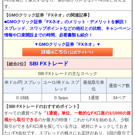
す。
【GMOクリック証券「FXネオ」の関連記事】
■GMOクリック証券「FXネオ」のメリット・デメリットを解説！
スプレッド、スワップポイントなどの他社との比較、キャンペーン
情報や口座開設までの時間、必要書類も紹介！
▼GMOクリック証券「FXネオ」▼
SBI FXトレード
【総合2位】
SBI FXトレードの主なスペック
米ドル/円 スプレッ
ユーロ/米ドル スプ
最低取引単
通貨ペア数
ド
レッド
位
0.18銭
0.3pips
1通貨
34ペア
【SBI FXトレードのおすすめポイント】
すべての通貨ペアを
「1通貨」単位、一般的なFX口座の1/1000の規
模から取引できる
のが最大の特徴！ これからFXを始める人、少額
取引ができるFX口座を探している方は、絶対にチェックしておき
たいFX会社です。スプレッドの狭さにも定評があり、1回の取引で