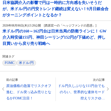
日米協調介入の影響で円は一時的に方向感を失いそうだ
が、米ドル/円の円安トレンド継続は変えない！9月日銀会合
がターニングポイントとなるか？
2026年08月06日(木)13:20公開 [西原宏一の「ヘッジファンドの思惑」]
米ドル/円の160～162円台は日米当局の防衛ラインに！ GW
介入時安値155円、神田シーリング152円が下値めど、押し
目買いから戻り売り戦略へ
関連タグ
FOMC
米ドル/円
前の記事
次の記事
原油価格の急落でリスクオフ
ドル円久しぶりな111円台でも
進む、ドル突っ込み売りとな
のろい、世界的な連休モード
るかFOMC注目！
控えリスクゆ…