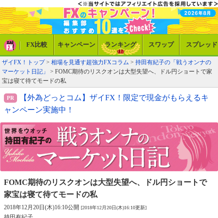
FX比較
キャンペーン
ランキング
スワップ
スプレッド
ザイFX！トップ
>
相場を見通す超強力FXコラム
>
持田有紀子の「戦うオンナの
マーケット日記」
> FOMC期待のリスクオンは大型失望へ、ドル円ショートで家
宝は寝て待てモードの私
【外為どっとコム】ザイFX！限定で現金がもらえるキ
ャンペーン実施中！
FOMC期待のリスクオンは大型失望へ、
ドル円ショートで
家宝は寝て待てモードの私
2018年12月20日(木)16:10公開
[2018年12月20日(木)16:10更新]
持田有紀子