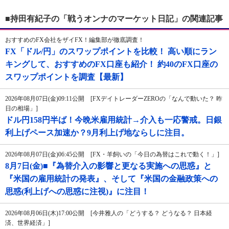
■持田有紀子の「戦うオンナのマーケット日記」の関連記事
おすすめのFX会社をザイFX！編集部が徹底調査！
FX「ドル/円」のスワップポイントを比較！ 高い順にラン
キングして、おすすめのFX口座も紹介！ 約40のFX口座の
スワップポイントを調査【最新】
2026年08月07日(金)09:11公開 [FXデイトレーダーZEROの「なんで動いた？ 昨
日の相場」]
ドル円158円半ば！今晩米雇用統計→介入も一応警戒。日銀
利上げペース加速か？9月利上げ地ならしに注目。
2026年08月07日(金)06:45公開 [FX・羊飼いの「今日の為替はこれで動く！」]
8月7日(金)■『為替介入の影響と更なる実施への思惑』と
『米国の雇用統計の発表』、そして『米国の金融政策への
思惑(利上げへの思惑に注視)』に注目！
2026年08月06日(木)17:00公開 [今井雅人の「どうする？ どうなる？ 日本経
済、世界経済」]