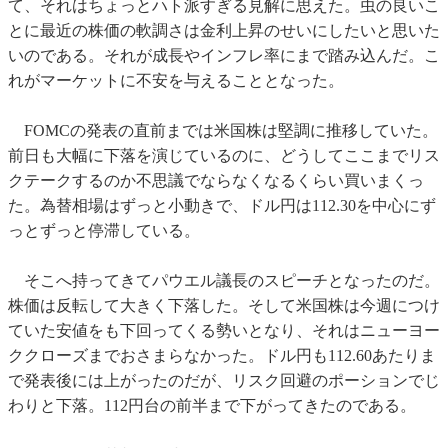
て、それはちょっとハト派すぎる見解に思えた。虫の良いこ
とに最近の株価の軟調さは金利上昇のせいにしたいと思いた
いのである。それが成長やインフレ率にまで踏み込んだ。こ
れがマーケットに不安を与えることとなった。
FOMCの発表の直前までは米国株は堅調に推移していた。
前日も大幅に下落を演じているのに、どうしてここまでリス
クテークするのか不思議でならなくなるくらい買いまくっ
た。為替相場はずっと小動きで、ドル円は112.30を中心にず
っとずっと停滞している。
そこへ持ってきてパウエル議長のスピーチとなったのだ。
株価は反転して大きく下落した。そして米国株は今週につけ
ていた安値をも下回ってくる勢いとなり、それはニューヨー
ククローズまでおさまらなかった。ドル円も112.60あたりま
で発表後には上がったのだが、リスク回避のポーションでじ
わりと下落。112円台の前半まで下がってきたのである。