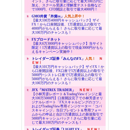
イント。さらに取引量に応じて最大100万円に
加え、スクール受講と理解度テスト合格など
で1000円、CFD開設と取引で最大4000円！
GMO外貨「外貨ex」
人気上昇中！
【最大100万4000円キャッシュバック】ザイ
FX！から口座開設後、1万通貨以上の取引で
4000円がもらえる！ さらに取引量に応じて最
大100万円のチャンスも！
FXブロードネット
【最大6万3000円キャッシュバック】当サイト
限定！1万通貨以上の取引で現金3000円がもら
えるキャンペーン実施中！
トレイダーズ証券「みんなのFX」
人気！
Ｎ
ＥＷ！
【最大101万円キャッシュバック】ザイFX！か
ら口座開設後、FX口座で5万通貨以上の取引で
5000円+シストレ口座で5万通貨以上の取引で
5000円がもらえる！ さらに取引量に応じて最
大100万円のチャンスも！
JFX「MATRIX TRADER」
ＮＥＷ！
【小林芳彦レポート＆TradingViewインジと最
大100万5000円】口座開設完了で小林芳彦オリ
ジナルレポート「FXスキャルピングのコツ」
およびTradingView専用インジケーター「コバ
スキャインジ」当日プレゼント＆専用フォー
ムからの申込と合計1万通貨以上の新規取引で
5000円キャッシュバック！さらに取引量に応
じて最大100万円のチャンスも！
トレイダーズ証券「LIGHT FX」
ＮＥＷ！