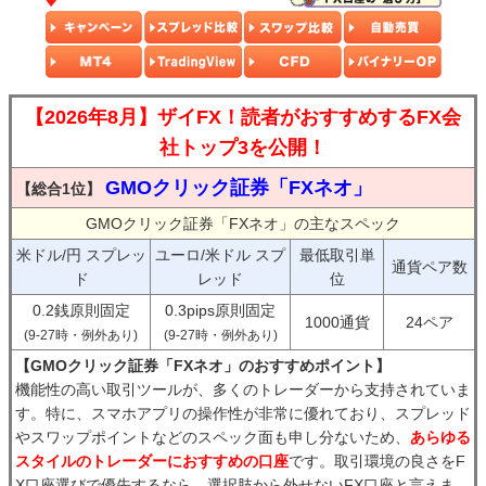
【2026年8月】ザイFX！読者がおすすめするFX会
社トップ3を公開！
GMOクリック証券「FXネオ」
【総合1位】
GMOクリック証券「FXネオ」の主なスペック
米ドル/円 スプレッ
ユーロ/米ドル スプ
最低取引単
通貨ペア数
ド
レッド
位
0.2銭原則固定
0.3pips原則固定
1000通貨
24ペア
(9-27時・例外あり)
(9-27時・例外あり)
【GMOクリック証券「FXネオ」のおすすめポイント】
機能性の高い取引ツールが、多くのトレーダーから支持されていま
す。特に、スマホアプリの操作性が非常に優れており、スプレッド
やスワップポイントなどのスペック面も申し分ないため、
あらゆる
スタイルのトレーダーにおすすめの口座
です。取引環境の良さをF
X口座選びで優先するなら、選択肢から外せないFX口座と言えま