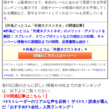
指す中・上級者向けまで、各自のレベルにあわせて受講できる学習
コンテンツも魅力です。比較チャートや相場の先行きを予測してく
れる機能など、取引をサポートしてくれるツールも充実していま
す。
【外為どっとコム「外貨ネクストネオ」の関連記事】
■外為どっとコム「外貨ネクストネオ」のメリット・デメリットを
解説！ スプレッド、スワップポイントなどの他社との比較、キャ
ンペーン情報や口座開設までの時間、必要書類も紹介！
▼外為どっとコム「外貨ネクストネオ」▼
※スプレッドはすべて例外あり。この表は2026年8月3日時点のデータをもとに作成している
ため、最新の情報とは異なっている場合があります。最新の情報はザイFX！の
「FX会社おす
すめ比較」
や、各FX会社の公式サイトなどで確認してください
各FX口座のさらに詳しい情報や10位までの全ランキング
は、以下よりご覧ください。
【※関連記事はこちら！】
⇒
FXトレーダーのリアルな声を反映！ ザイFX！読者が選ん
だ「おすすめFX会社」人気ランキング！