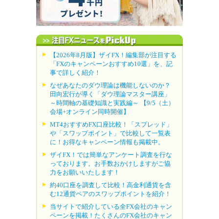
【2026年8月版】ザイFX！編集部が注目する
「FXのキャンペーンおすすめ10選」を、記
事で詳しく紹介！
なぜあなたのダウ理論は機能しないのか？
田向宏行が導く「ダウ理論マスター講座」
～時間軸の基礎知識と実践編～ 【9/5（土）
会場+オンライン同時開催】
MT4おすすめFX口座比較！「スプレッド」
や「スワップポイント」で比較して一覧表
に！お得なキャンペーン情報も掲載中。
ザイFX！では簡単なアンケート調査を行な
っております。お手数おかけしますがご協
力をお願いいたします！
約40口座を調査して比較！高金利通貨を含
む12通貨ペアのスワップポイントを紹介！
当サイトで紹介している全FX会社のキャン
ペーンを掲載！たくさんのFX会社のキャン