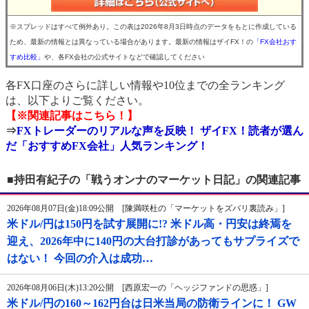
※スプレッドはすべて例外あり。この表は2026年8月3日時点のデータをもとに作成している
ため、最新の情報とは異なっている場合があります。最新の情報はザイFX！の
「FX会社おす
すめ比較」
や、各FX会社の公式サイトなどで確認してください
各FX口座のさらに詳しい情報や10位までの全ランキング
は、以下よりご覧ください。
【※関連記事はこちら！】
⇒
FXトレーダーのリアルな声を反映！ ザイFX！読者が選ん
だ「おすすめFX会社」人気ランキング！
■持田有紀子の「戦うオンナのマーケット日記」の関連記事
2026年08月07日(金)18:09公開 [陳満咲杜の「マーケットをズバリ裏読み」]
米ドル/円は150円を試す展開に!? 米ドル高・円安は終焉を
迎え、2026年中に140円の大台打診があってもサプライズで
はない！ 今回の介入は成功…
2026年08月06日(木)13:20公開 [西原宏一の「ヘッジファンドの思惑」]
米ドル/円の160～162円台は日米当局の防衛ラインに！ GW