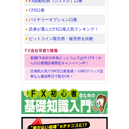
FX自動売買（シストレ）口座
CFD口座
バイナリーオプション口座
読者が選んだFX口座人気ランキング！
ビットコイン取引所・販売所を比較
老舗FX会社の外為どっとコムではザイFX！か
らの口座開設者限定キャンペーン中！
圧倒的人気で100万口座達成！ GMOクリック証
券なら最短即日で取引OK！