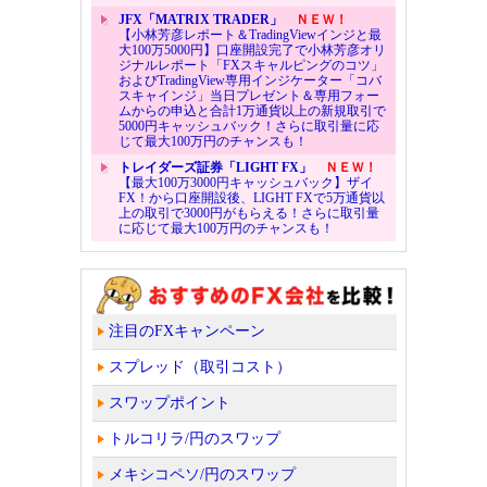
JFX「MATRIX TRADER」
ＮＥＷ！
【小林芳彦レポート＆TradingViewインジと最
大100万5000円】口座開設完了で小林芳彦オリ
ジナルレポート「FXスキャルピングのコツ」
およびTradingView専用インジケーター「コバ
スキャインジ」当日プレゼント＆専用フォー
ムからの申込と合計1万通貨以上の新規取引で
5000円キャッシュバック！さらに取引量に応
じて最大100万円のチャンスも！
トレイダーズ証券「LIGHT FX」
ＮＥＷ！
【最大100万3000円キャッシュバック】ザイ
FX！から口座開設後、LIGHT FXで5万通貨以
上の取引で3000円がもらえる！さらに取引量
に応じて最大100万円のチャンスも！
注目のFXキャンペーン
スプレッド（取引コスト）
スワップポイント
トルコリラ/円のスワップ
メキシコペソ/円のスワップ