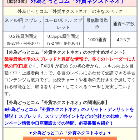
外為どっとコム「外貨ネクストネオ」
【総合3位】
外為どっとコム「外貨ネクストネオ」の主なスペック
米ドル/円 スプレッ
ユーロ/米ドル スプ
最低取引単
通貨ペア数
ド
レッド
位
0.2銭原則固定
0.3pips原則固定
1000通貨
42ペア
(9-27時・例外あり)
(9-27時・例外あり)
【外為どっとコム「外貨ネクストネオ」のおすすめポイント】
業界最狭水準のスプレッドと豊富な情報で、多くのトレーダーに人
気のFX口座
です。FX取引が初めての初心者から、スキル向上を目
指す中・上級者向けまで、各自のレベルにあわせて受講できる学習
コンテンツも魅力です。比較チャートや相場の先行きを予測してく
れる機能など、取引をサポートしてくれるツールも充実していま
す。
【外為どっとコム「外貨ネクストネオ」の関連記事】
■外為どっとコム「外貨ネクストネオ」のメリット・デメリットを
解説！ スプレッド、スワップポイントなどの他社との比較、キャ
ンペーン情報や口座開設までの時間、必要書類も紹介！
▼外為どっとコム「外貨ネクストネオ」▼