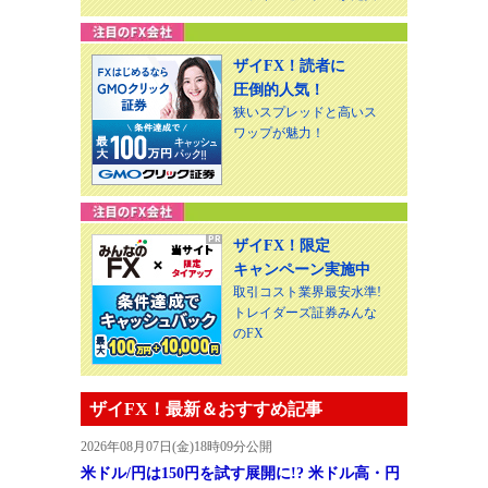
ザイFX！読者に
圧倒的人気！
狭いスプレッドと高いス
ワップが魅力！
ザイFX！限定
キャンペーン実施中
取引コスト業界最安水準!
トレイダーズ証券みんな
のFX
ザイFX！最新＆おすすめ記事
2026年08月07日(金)18時09分公開
米ドル/円は150円を試す展開に!? 米ドル高・円