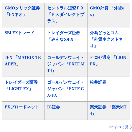
GMOクリック証券
セントラル短資ＦＸ
GMO外貨 「外貨e
「FXネオ」
「ＦＸダイレクトプ
x」
ラス」
SBI FXトレード
トレイダーズ証券
外為どっとコム
「みんなのFX」
「外貨ネクストネ
オ」
JFX 「MATRIX TR
ゴールデンウェイ・
ヒロセ通商 「LION
ADER」
ジャパン 「FXTF M
FX」
T4」
トレイダーズ証券
ゴールデンウェイ・
松井証券
「LIGHT FX」
ジャパン 「FXTF G
X-FX」
FXブロードネット
IG証券
楽天証券 「楽天MT
4」
>> すべて見る