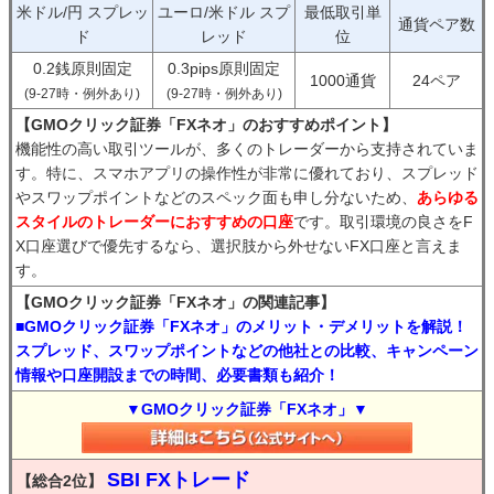
米ドル/円 スプレッ
ユーロ/米ドル スプ
最低取引単
通貨ペア数
ド
レッド
位
0.2銭原則固定
0.3pips原則固定
1000通貨
24ペア
(9-27時・例外あり)
(9-27時・例外あり)
【GMOクリック証券「FXネオ」のおすすめポイント】
機能性の高い取引ツールが、多くのトレーダーから支持されていま
す。特に、スマホアプリの操作性が非常に優れており、スプレッド
やスワップポイントなどのスペック面も申し分ないため、
あらゆる
スタイルのトレーダーにおすすめの口座
です。取引環境の良さをF
X口座選びで優先するなら、選択肢から外せないFX口座と言えま
す。
【GMOクリック証券「FXネオ」の関連記事】
■GMOクリック証券「FXネオ」のメリット・デメリットを解説！
スプレッド、スワップポイントなどの他社との比較、キャンペーン
情報や口座開設までの時間、必要書類も紹介！
▼GMOクリック証券「FXネオ」▼
SBI FXトレード
【総合2位】