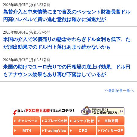
2026年08月05日(水)13:33公開
為替介入と中東情勢にまで言及のベッセント財務長官ドル
円高いレベルで買い進む意欲は確かに減退だが
2026年08月04日(火)15:37公開
米国の介入で米債売りの懸念やわらぎドル金利も低下、た
だ演出効果でのドル円下落はあまり続かないかも
2026年08月03日(月)13:51公開
米国の助けでユーロ売りでの円相場の底上げ効果、ドル円
もアナウンス効果もあり再び下落はしているが
>>最新記事一覧へ