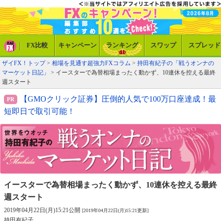
FX比較
キャンペーン
ランキング
スワップ
スプレッド
ザイFX！トップ
>
相場を見通す超強力FXコラム
>
持田有紀子の「戦うオンナの
マーケット日記」
> イースターで為替相場まったく動かず、10連休を控える最終
週スタート
【GMOクリック証券】圧倒的人気で100万口座達成！最
短即日で取引可能！
イースターで為替相場まったく動かず、
10連休を控える最終
週スタート
2019年04月22日(月)15:21公開
[2019年04月22日(月)15:21更新]
持田有紀子