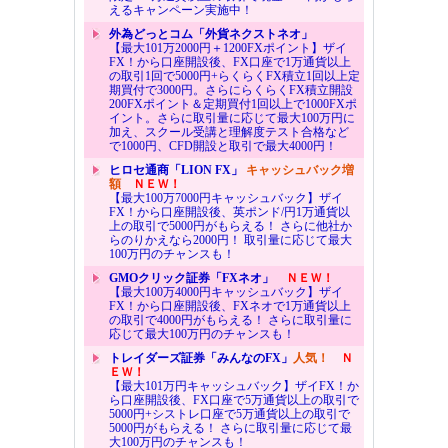
えるキャンペーン実施中！
外為どっとコム「外貨ネクストネオ」
【最大101万2000円＋1200FXポイント】ザイ
FX！から口座開設後、FX口座で1万通貨以上
の取引1回で5000円+らくらくFX積立1回以上定
期買付で3000円。さらにらくらくFX積立開設
200FXポイント＆定期買付1回以上で1000FXポ
イント。さらに取引量に応じて最大100万円に
加え、スクール受講と理解度テスト合格など
で1000円、CFD開設と取引で最大4000円！
ヒロセ通商「LION FX」
キャッシュバック増
額
ＮＥＷ！
【最大100万7000円キャッシュバック】ザイ
FX！から口座開設後、英ポンド/円1万通貨以
上の取引で5000円がもらえる！ さらに他社か
らのりかえなら2000円！ 取引量に応じて最大
100万円のチャンスも！
GMOクリック証券「FXネオ」
ＮＥＷ！
【最大100万4000円キャッシュバック】ザイ
FX！から口座開設後、FXネオで1万通貨以上
の取引で4000円がもらえる！ さらに取引量に
応じて最大100万円のチャンスも！
トレイダーズ証券「みんなのFX」
人気！
Ｎ
ＥＷ！
【最大101万円キャッシュバック】ザイFX！か
ら口座開設後、FX口座で5万通貨以上の取引で
5000円+シストレ口座で5万通貨以上の取引で
5000円がもらえる！ さらに取引量に応じて最
大100万円のチャンスも！