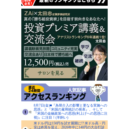
8月7日(金)■『為替介入の影響と更なる実施への
思惑』と『米国の雇用統計の発表』、そして
『米国の金融政策への思惑(利上げへの思惑に注
視)』に注目！(羊飼い)
米ドル/円は150円を試す展開に!? 米ドル高・円
安は終焉を迎え、2026年中に140円の大台打診