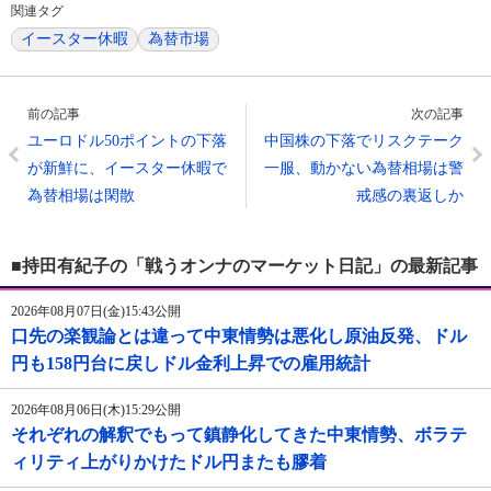
関連タグ
イースター休暇
為替市場
前の記事
次の記事
ユーロドル50ポイントの下落
中国株の下落でリスクテーク
が新鮮に、イースター休暇で
一服、動かない為替相場は警
為替相場は閑散
戒感の裏返しか
■持田有紀子の「戦うオンナのマーケット日記」の最新記事
2026年08月07日(金)15:43公開
口先の楽観論とは違って中東情勢は悪化し原油反発、ドル
円も158円台に戻しドル金利上昇での雇用統計
2026年08月06日(木)15:29公開
それぞれの解釈でもって鎮静化してきた中東情勢、ボラテ
ィリティ上がりかけたドル円またも膠着