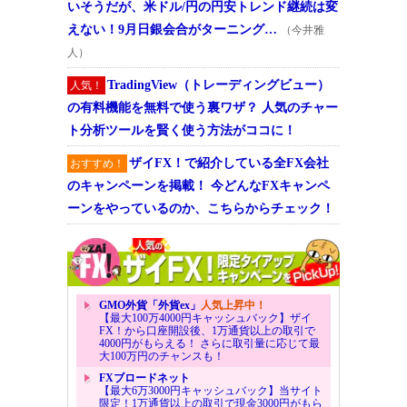
いそうだが、米ドル/円の円安トレンド継続は変
えない！9月日銀会合がターニング…
（今井雅
人）
TradingView（トレーディングビュー）
人気！
の有料機能を無料で使う裏ワザ？ 人気のチャー
ト分析ツールを賢く使う方法がココに！
ザイFX！で紹介している全FX会社
おすすめ！
のキャンペーンを掲載！ 今どんなFXキャンペ
ーンをやっているのか、こちらからチェック！
GMO外貨「外貨ex」
人気上昇中！
【最大100万4000円キャッシュバック】ザイ
FX！から口座開設後、1万通貨以上の取引で
4000円がもらえる！ さらに取引量に応じて最
大100万円のチャンスも！
FXブロードネット
【最大6万3000円キャッシュバック】当サイト
限定！1万通貨以上の取引で現金3000円がもら