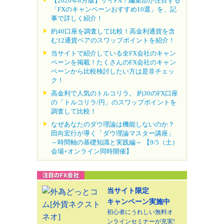
【2026年8月版】ザイFX！編集部が注目する
「FXのキャンペーンおすすめ10選」を、記
事で詳しく紹介！
約40口座を調査して比較！高金利通貨を含
む12通貨ペアのスワップポイントを紹介！
当サイトで紹介している全FX会社のキャン
ペーンを掲載！たくさんのFX会社のキャン
ペーンから比較検討したい方は是非チェッ
ク！
高金利で人気のトルコリラ。 約30のFX口座
の「トルコリラ/円」のスワップポイントを
調査して比較！
なぜあなたのダウ理論は機能しないのか？
田向宏行が導く「ダウ理論マスター講座」
～時間軸の基礎知識と実践編～ 【9/5（土）
会場+オンライン同時開催】
当サイト限定
キャンペーン実施中
初心者にうれしい無料オ
ンラインセミナーが充実!