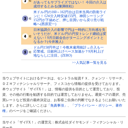
があってもサプライズではない！ 今回の介入は
成功するとみる(陳満咲杜)
米ドル/円の160～162円台は日米当局の防衛ライ
ンに！ GW介入時安値155円、神田シーリング
152円が下値めど、押し目買いから戻り売り戦
略へ(西原宏一)
日米協調介入の影響で円は一時的に方向感を失
いそうだが、米ドル/円の円安トレンド継続は変
えない！9月日銀会合がターニングポイントと
なるか？(今井雅人)
ドル円158円半ば！今晩米雇用統計→介入も一
応警戒。日銀利上げペース加速か？9月利上げ
地ならしに注目。(ZERO)
>>人気記事一覧を見る
当ウェブサイトにおけるデータは、セントラル短資ＦＸ、クォンツ・リサーチ、
ＤＺＨフィナンシャルリサーチ、フィスコから情報の提供を受けております。
本ウェブサイト「ザイFX！」は、情報の提供を目的として運営しており、投
資、その他の行動を勧誘する目的では運営しておりません。通貨ペアの選択、売
買レートなど投資の最終決定は、お客様ご自身の判断でなさるようにお願いいた
します。さらに詳しいことは
「免責事項」
、
「プライバシー・ポリシー、著作
権」
のページをご確認ください。
当サイト「ザイFX！」の運営元：株式会社ダイヤモンド・フィナンシャル・リ
サーチ