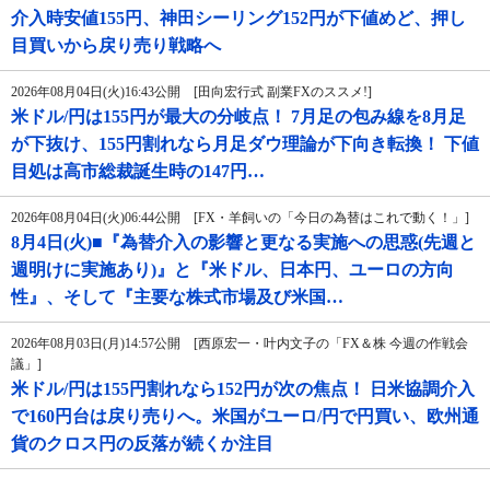
介入時安値155円、神田シーリング152円が下値めど、押し
目買いから戻り売り戦略へ
2026年08月04日(火)16:43公開 [田向宏行式 副業FXのススメ!]
米ドル/円は155円が最大の分岐点！ 7月足の包み線を8月足
が下抜け、155円割れなら月足ダウ理論が下向き転換！ 下値
目処は高市総裁誕生時の147円…
2026年08月04日(火)06:44公開 [FX・羊飼いの「今日の為替はこれで動く！」]
8月4日(火)■『為替介入の影響と更なる実施への思惑(先週と
週明けに実施あり)』と『米ドル、日本円、ユーロの方向
性』、そして『主要な株式市場及び米国…
2026年08月03日(月)14:57公開 [西原宏一・叶内文子の「FX＆株 今週の作戦会
議」]
米ドル/円は155円割れなら152円が次の焦点！ 日米協調介入
で160円台は戻り売りへ。米国がユーロ/円で円買い、欧州通
貨のクロス円の反落が続くか注目