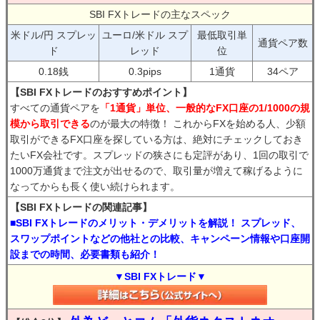
SBI FXトレードの主なスペック
米ドル/円 スプレッ
ユーロ/米ドル スプ
最低取引単
通貨ペア数
ド
レッド
位
0.18銭
0.3pips
1通貨
34ペア
【SBI FXトレードのおすすめポイント】
すべての通貨ペアを
「1通貨」単位、一般的なFX口座の1/1000の規
模から取引できる
のが最大の特徴！ これからFXを始める人、少額
取引ができるFX口座を探している方は、絶対にチェックしておき
たいFX会社です。スプレッドの狭さにも定評があり、1回の取引で
1000万通貨まで注文が出せるので、取引量が増えて稼げるように
なってからも長く使い続けられます。
【SBI FXトレードの関連記事】
■SBI FXトレードのメリット・デメリットを解説！ スプレッド、
スワップポイントなどの他社との比較、キャンペーン情報や口座開
設までの時間、必要書類も紹介！
▼SBI FXトレード▼