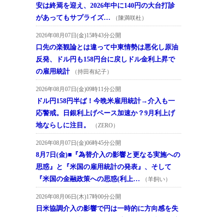
安は終焉を迎え、2026年中に140円の大台打診
があってもサプライズ…
（陳満咲杜）
2026年08月07日(金)15時43分公開
口先の楽観論とは違って中東情勢は悪化し原油
反発、ドル円も158円台に戻しドル金利上昇で
の雇用統計
（持田有紀子）
2026年08月07日(金)09時11分公開
ドル円158円半ば！今晩米雇用統計→介入も一
応警戒。日銀利上げペース加速か？9月利上げ
地ならしに注目。
（ZERO）
2026年08月07日(金)06時45分公開
8月7日(金)■『為替介入の影響と更なる実施への
思惑』と『米国の雇用統計の発表』、そして
『米国の金融政策への思惑(利上…
（羊飼い）
2026年08月06日(木)17時00分公開
日米協調介入の影響で円は一時的に方向感を失