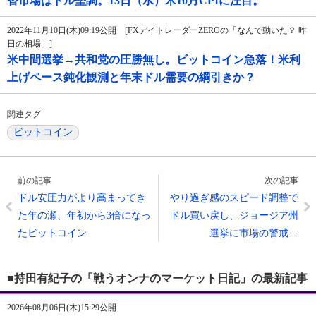
替市場はドル堅調。13日（水）米10月CPIに注目。
2022年11月10日(木)09:19公開 [FXデイトレーダーZEROの「なんで動いた？ 昨
日の相場」]
米中間選挙→共和党の圧勝無し。ビットコイン急落！米利
上げペース鈍化観測と年末ドル需要の綱引きか？
関連タグ
ビットコイン
前の記事
次の記事
ドル安圧力がより高まってき
やり過ぎ感のスピード調整で
た年の瀬、年初から3倍になっ
ドル買い戻し、ジョージア州
たビットコイン
選挙に市場の警戒…
■持田有紀子の「戦うオンナのマーケット日記」の最新記事
2026年08月06日(木)15:29公開