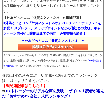
コンテンツも魅力です。比較チャートや相場の先行きを予測してく
れる機能など、取引をサポートしてくれるツールも充実していま
す。
【外為どっとコム「外貨ネクストネオ」の関連記事】
■外為どっとコム「外貨ネクストネオ」のメリット・デメリットを
解説！ スプレッド、スワップポイントなどの他社との比較、キャ
ンペーン情報や口座開設までの時間、必要書類も紹介！
▼外為どっとコム「外貨ネクストネオ」▼
※スプレッドはすべて例外あり。この表は2026年8月3日時点のデータをもとに作成している
ため、最新の情報とは異なっている場合があります。最新の情報はザイFX！の
「FX会社おす
すめ比較」
や、各FX会社の公式サイトなどで確認してください
各FX口座のさらに詳しい情報や10位までの全ランキング
は、以下よりご覧ください。
【※関連記事はこちら！】
⇒
FXトレーダーのリアルな声を反映！ ザイFX！読者が選ん
だ「おすすめFX会社」人気ランキング！