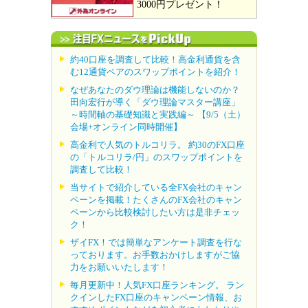
3000円プレゼント！
約40口座を調査して比較！高金利通貨を含
む12通貨ペアのスワップポイントを紹介！
なぜあなたのダウ理論は機能しないのか？
田向宏行が導く「ダウ理論マスター講座」
～時間軸の基礎知識と実践編～ 【9/5（土）
会場+オンライン同時開催】
高金利で人気のトルコリラ。 約30のFX口座
の「トルコリラ/円」のスワップポイントを
調査して比較！
当サイトで紹介している全FX会社のキャン
ペーンを掲載！たくさんのFX会社のキャン
ペーンから比較検討したい方は是非チェッ
ク！
ザイFX！では簡単なアンケート調査を行な
っております。お手数おかけしますがご協
力をお願いいたします！
毎月更新中！人気FX口座ランキング。 ラン
クインしたFX口座のキャンペーン情報、お