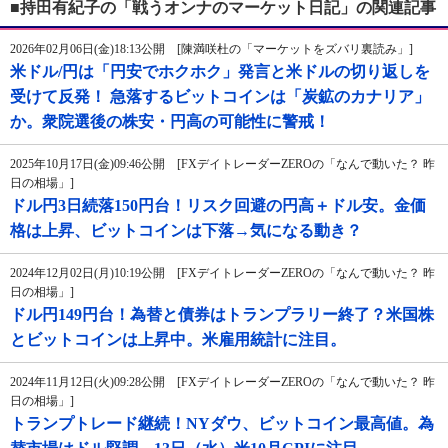
■持田有紀子の「戦うオンナのマーケット日記」の関連記事
2026年02月06日(金)18:13公開 [陳満咲杜の「マーケットをズバリ裏読み」]
米ドル/円は「円安でホクホク」発言と米ドルの切り返しを
受けて反発！ 急落するビットコインは「炭鉱のカナリア」
か。衆院選後の株安・円高の可能性に警戒！
2025年10月17日(金)09:46公開 [FXデイトレーダーZEROの「なんで動いた？ 昨
日の相場」]
ドル円3日続落150円台！リスク回避の円高＋ドル安。金価
格は上昇、ビットコインは下落→気になる動き？
2024年12月02日(月)10:19公開 [FXデイトレーダーZEROの「なんで動いた？ 昨
日の相場」]
ドル円149円台！為替と債券はトランプラリー終了？米国株
とビットコインは上昇中。米雇用統計に注目。
2024年11月12日(火)09:28公開 [FXデイトレーダーZEROの「なんで動いた？ 昨
日の相場」]
トランプトレード継続！NYダウ、ビットコイン最高値。為