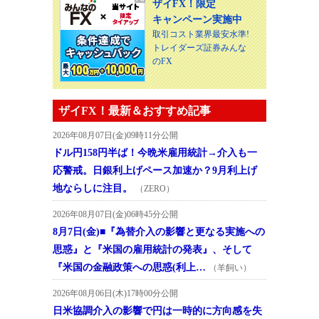
ザイFX！限定
キャンペーン実施中
取引コスト業界最安水準!
トレイダーズ証券みんな
のFX
ザイFX！最新＆おすすめ記事
2026年08月07日(金)09時11分公開
ドル円158円半ば！今晩米雇用統計→介入も一
応警戒。日銀利上げペース加速か？9月利上げ
地ならしに注目。
（ZERO）
2026年08月07日(金)06時45分公開
8月7日(金)■『為替介入の影響と更なる実施への
思惑』と『米国の雇用統計の発表』、そして
『米国の金融政策への思惑(利上…
（羊飼い）
2026年08月06日(木)17時00分公開
日米協調介入の影響で円は一時的に方向感を失