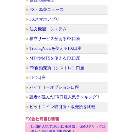
FX・為替ニュース
FXスマホアプリ
注文機能・システム
積立サービスがあるFX口座
TradingViewを使えるFX口座
MT4やMT5を使えるFX口座
FX自動売買（シストレ）口座
CFD口座
バイナリーオプション口座
読者が選んだFX口座人気ランキング！
ビットコイン取引所・販売所を比較
圧倒的人気で100万口座達成！ GMOクリック証
券なら最短即日で取引OK！