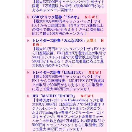
【最大6万3000円キャッシュバック】当サイト
限定！1万通貨以上の取引で現金3000円がもら
えるキャンペーン実施中！
GMOクリック証券「FXネオ」
ＮＥＷ！
【最大100万4000円キャッシュバック】ザイ
FX！から口座開設後、FXネオで1万通貨以上
の取引で4000円がもらえる！ さらに取引量に
応じて最大100万円のチャンスも！
トレイダーズ証券「みんなのFX」
人気！
Ｎ
ＥＷ！
【最大101万円キャッシュバック】ザイFX！か
ら口座開設後、FX口座で5万通貨以上の取引で
5000円+シストレ口座で5万通貨以上の取引で
5000円がもらえる！ さらに取引量に応じて最
大100万円のチャンスも！
トレイダーズ証券「LIGHT FX」
ＮＥＷ！
【最大100万3000円キャッシュバック】ザイ
FX！から口座開設後、LIGHT FXで5万通貨以
上の取引で3000円がもらえる！さらに取引量
に応じて最大100万円のチャンスも！
JFX「MATRIX TRADER」
ＮＥＷ！
【小林芳彦レポート＆TradingViewインジと最
大100万5000円】口座開設完了で小林芳彦オリ
ジナルレポート「FXスキャルピングのコツ」
およびTradingView専用インジケーター「コバ
スキャインジ」当日プレゼント＆専用フォー
ムからの申込と合計1万通貨以上の新規取引で
5000円キャッシュバック！さらに取引量に応
じて最大100万円のチャンスも！