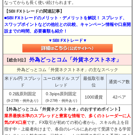
なってからも長く使い続けられます。
【SBI FXトレードの関連記事】
■SBI FXトレードのメリット・デメリットを解説！ スプレッド、
スワップポイントなどの他社との比較、キャンペーン情報や口座開
設までの時間、必要書類も紹介！
▼SBI FXトレード▼
外為どっとコム「外貨ネクストネオ」
【総合3位】
外為どっとコム「外貨ネクストネオ」の主なスペック
米ドル/円 スプレッ
ユーロ/米ドル スプ
最低取引単
通貨ペア数
ド
レッド
位
0.2銭原則固定
0.3pips原則固定
1000通貨
42ペア
(9-27時・例外あり)
(9-27時・例外あり)
【外為どっとコム「外貨ネクストネオ」のおすすめポイント】
業界最狭水準のスプレッドと豊富な情報で、多くのトレーダーに人
気のFX口座
です。FX取引が初めての初心者から、スキル向上を目
指す中・上級者向けまで、各自のレベルにあわせて受講できる学習