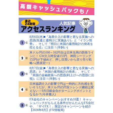
8月6日(木)■『為替介入の影響と更なる実施への
思惑(先週と週明けに実施あり)』と『イラン情
勢』、そして『明日に米国の雇用統計の発表を
控える点』に注目！(羊飼い)
米ドル/円の160～162円台は日米当局の防衛ライ
ンに！ GW介入時安値155円、神田シーリング
152円が下値めど、押し目買いから戻り売り戦
略へ(西原宏一)
8月7日(金)■『為替介入の影響と更なる実施への
思惑』と『米国の雇用統計の発表』、そして
『米国の金融政策への思惑(利上げへの思惑に注
視)』に注目！(羊飼い)
日米協調介入の影響で円は一時的に方向感を失
いそうだが、米ドル/円の円安トレンド継続は変
えない！9月日銀会合がターニングポイントと
なるか？(今井雅人)
FX会社のキャンペーンおすすめ10選！ キャッ
シュバックがもらえる条件がかんたんなFX会社
や、「ザイFX！」限定のキャンペーンを紹介
【2026年8月】(FX情報局)