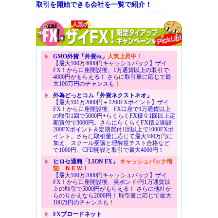
取引を開始できる会社を一覧で紹介！
GMO外貨「外貨ex」
人気上昇中！
【最大100万4000円キャッシュバック】ザイ
FX！から口座開設後、1万通貨以上の取引で
4000円がもらえる！ さらに取引量に応じて最
大100万円のチャンスも！
外為どっとコム「外貨ネクストネオ」
【最大101万2000円＋1200FXポイント】ザイ
FX！から口座開設後、FX口座で1万通貨以上
の取引1回で5000円+らくらくFX積立1回以上定
期買付で3000円。さらにらくらくFX積立開設
200FXポイント＆定期買付1回以上で1000FXポ
イント。さらに取引量に応じて最大100万円に
加え、スクール受講と理解度テスト合格など
で1000円、CFD開設と取引で最大4000円！
ヒロセ通商「LION FX」
キャッシュバック増
額
ＮＥＷ！
【最大100万7000円キャッシュバック】ザイ
FX！から口座開設後、英ポンド/円1万通貨以
上の取引で5000円がもらえる！ さらに他社か
らのりかえなら2000円！ 取引量に応じて最大
100万円のチャンスも！
FXブロードネット