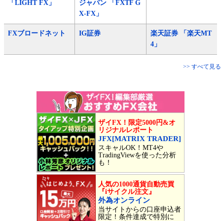
「LIGHT FX」
ジャパン 「FXTF G
X-FX」
FXブロードネット
IG証券
楽天証券 「楽天MT
4」
>> すべて見る
ザイFX！限定5000円&オ
リジナルレポート
JFX[MATRIX TRADER]
スキャルOK！MT4や
TradingViewを使った分析
も！
人気の1000通貨自動売買
『iサイクル注文』
外為オンライン
当サイトからの口座申込者
限定！条件達成で特別に