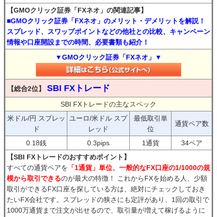
【GMOクリック証券「FXネオ」の関連記事】
■GMOクリック証券「FXネオ」のメリット・デメリットを解説！
スプレッド、スワップポイントなどの他社との比較、キャンペーン
情報や口座開設までの時間、必要書類も紹介！
▼GMOクリック証券「FXネオ」▼
SBI FXトレード
【総合2位】
SBI FXトレードの主なスペック
米ドル/円 スプレッ
ユーロ/米ドル スプ
最低取引単
通貨ペア数
ド
レッド
位
0.18銭
0.3pips
1通貨
34ペア
【SBI FXトレードのおすすめポイント】
すべての通貨ペアを
「1通貨」単位、一般的なFX口座の1/1000の規
模から取引できる
のが最大の特徴！ これからFXを始める人、少額
取引ができるFX口座を探している方は、絶対にチェックしておき
たいFX会社です。スプレッドの狭さにも定評があり、1回の取引で
1000万通貨まで注文が出せるので、取引量が増えて稼げるように