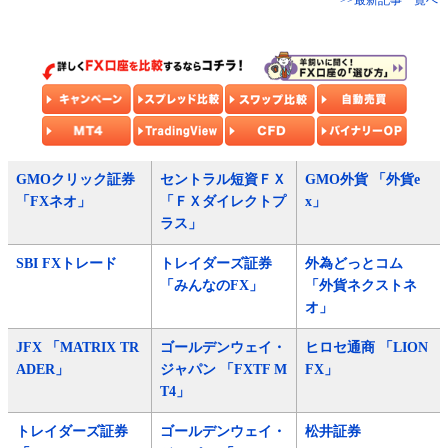
>>最新記事一覧へ
GMOクリック証券
セントラル短資ＦＸ
GMO外貨 「外貨e
「FXネオ」
「ＦＸダイレクトプ
x」
ラス」
SBI FXトレード
トレイダーズ証券
外為どっとコム
「みんなのFX」
「外貨ネクストネ
オ」
JFX 「MATRIX TR
ゴールデンウェイ・
ヒロセ通商 「LION
ADER」
ジャパン 「FXTF M
FX」
T4」
トレイダーズ証券
ゴールデンウェイ・
松井証券