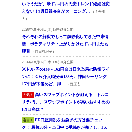
いそうだが、米ドル/円の円安トレンド継続は変
えない！9月日銀会合がターニング…
（今井雅
人）
2026年08月06日(木)15時29分公開
それぞれの解釈でもって鎮静化してきた中東情
勢、ボラティリティ上がりかけたドル円またも
膠着
（持田有紀子）
2026年08月06日(木)13時20分公開
米ドル/円の160～162円台は日米当局の防衛ライ
ンに！ GW介入時安値155円、神田シーリング
152円が下値めど、押…
（西原宏一）
高いスワップポイントが狙える「トルコ
人気！
リラ/円」。スワップポイントが高いおすすめの
FX口座は？
FX口座開設をお急ぎの方は要チェッ
注目！
ク！ 最短30分～当日中に手続きが完了し、FX