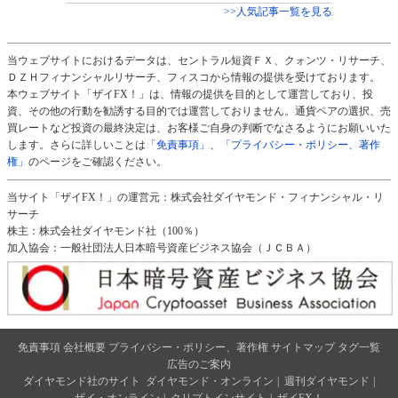
>>人気記事一覧を見る
当ウェブサイトにおけるデータは、セントラル短資ＦＸ、クォンツ・リサーチ、
ＤＺＨフィナンシャルリサーチ、フィスコから情報の提供を受けております。
本ウェブサイト「ザイFX！」は、情報の提供を目的として運営しており、投
資、その他の行動を勧誘する目的では運営しておりません。通貨ペアの選択、売
買レートなど投資の最終決定は、お客様ご自身の判断でなさるようにお願いいた
します。さらに詳しいことは
「免責事項」
、
「プライバシー・ポリシー、著作
権」
のページをご確認ください。
当サイト「ザイFX！」の運営元：株式会社ダイヤモンド・フィナンシャル・リ
サーチ
株主：株式会社ダイヤモンド社（100％）
加入協会：一般社団法人日本暗号資産ビジネス協会（ＪＣＢＡ）
免責事項
会社概要
プライバシー・ポリシー、著作権
サイトマップ
タグ一覧
広告のご案内
ダイヤモンド社のサイト
ダイヤモンド・オンライン
|
週刊ダイヤモンド
|