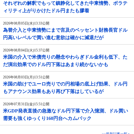
それぞれの解釈でもって鎮静化してきた中東情勢、ボラテ
ィリティ上がりかけたドル円またも膠着
2026年08月05日(水)13:33公開
為替介入と中東情勢にまで言及のベッセント財務長官ドル
円高いレベルで買い進む意欲は確かに減退だが
2026年08月04日(火)15:37公開
米国の介入で米債売りの懸念やわらぎドル金利も低下、た
だ演出効果でのドル円下落はあまり続かないかも
2026年08月03日(月)13:51公開
米国の助けでユーロ売りでの円相場の底上げ効果、ドル円
もアナウンス効果もあり再び下落はしているが
2026年07月31日(金)15:51公開
米GDP発表直後の急激なドル円下落で介入憶測、ドル買い
需要も強くゆっくり160円台へカムバック