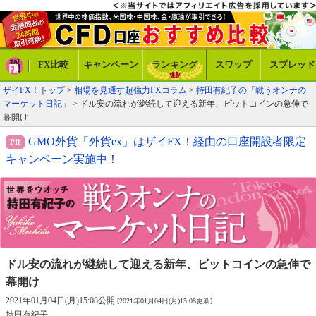
FX比較
キャンペーン
ランキング
スワップ
スプレッド
ザイFX！トップ
>
相場を見通す超強力FXコラム
>
持田有紀子の「戦うオンナの
マーケット日記」
> ドル安の流れが継続して迎える新年、ビットコインの急伸で
幕開け
GMO外貨「外貨ex」はザイFX！経由の口座開設者限定
キャンペーン実施中！
ドル安の流れが継続して迎える新年、
ビットコインの急伸で
幕開け
2021年01月04日(月)15:08公開
[2021年01月04日(月)15:08更新]
持田有紀子