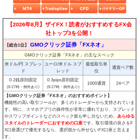
【2026年8月】ザイFX！読者がおすすめするFX会
社トップ3を公開！
GMOクリック証券「FXネオ」
【総合1位】
GMOクリック証券「FXネオ」の主なスペック
米ドル/円 スプレッ
ユーロ/米ドル スプ
最低取引単
通貨ペア数
ド
レッド
位
0.2銭原則固定
0.3pips原則固定
1000通貨
24ペア
(9-27時・例外あり)
(9-27時・例外あり)
【GMOクリック証券「FXネオ」のおすすめポイント】
機能性の高い取引ツールが、多くのトレーダーから支持されていま
す。特に、スマホアプリの操作性が非常に優れており、スプレッド
やスワップポイントなどのスペック面も申し分ないため、
あらゆる
スタイルのトレーダーにおすすめの口座
です。取引環境の良さをF
X口座選びで優先するなら、選択肢から外せないFX口座と言えま
す。