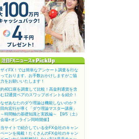
ザイFX！では簡単なアンケート調査を行な
っております。お手数おかけしますがご協
力をお願いいたします！
約40口座を調査して比較！高金利通貨を含
む12通貨ペアのスワップポイントを紹介！
なぜあなたのダウ理論は機能しないのか？
田向宏行が導く「ダウ理論マスター講座」
～時間軸の基礎知識と実践編～ 【9/5（土）
会場+オンライン同時開催】
当サイトで紹介している全FX会社のキャン
ペーンを掲載！たくさんのFX会社のキャン
ペーンから比較検討したい方は是非チェッ