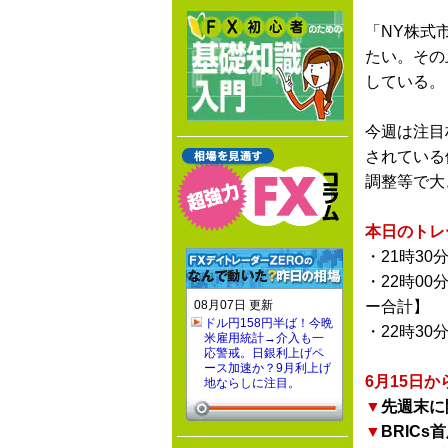
「NY株式
たい。その
している。
今週は注目
されている
調整等で大
本日のトレ
・21時30
・22時00
08月07日 更新
ー合計】
ドル円158円半ば！今晩
・22時30
米雇用統計→介入も一
応警戒。日銀利上げペ
ース加速か？9月利上げ
6月15日
地ならしに注目。
▼
先週末に
▼
BRIC