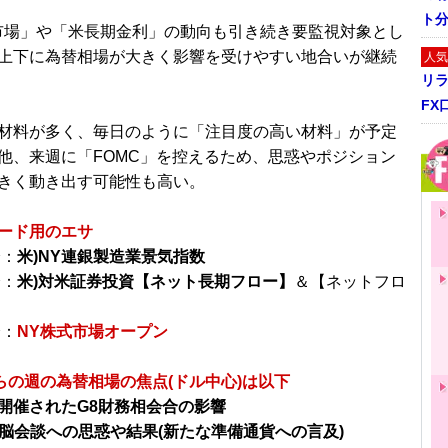
ト
市場」や「米長期金利」の動向も引き続き要監視対象とし
上下に為替相場が大きく影響を受けやすい地合いが継続
人気
リ
FX
材料が多く、毎日のように「注目度の高い材料」が予定
他、来週に「FOMC」を控えるため、思惑やポジション
きく動き出す可能性も高い。
ード用のエサ
分：
米)NY連銀製造業景気指数
分：
米)対米証券投資【ネット長期フロー】
＆【ネットフロ
分：
NY株式市場オープン
からの週の為替相場の焦点(ドル中心)は以下
開催されたG8財務相会合の影響
s首脳会談への思惑や結果(新たな準備通貨への言及)