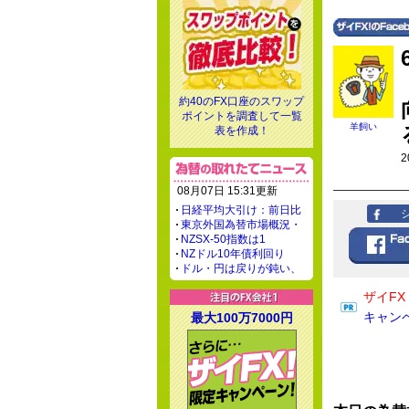
約40のFX口座のスワップ
ポイントを調査して一覧
羊飼い
表を作成！
2
08月07日 15:31更新
日経平均大引け：前日比
東京外国為替市場概況・
NZSX-50指数は1
NZドル10年債利回り
ドル・円は戻りが鈍い、
ザイF
キャン
最大100万7000円