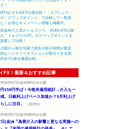
ク！
MT4おすすめFX口座比較！「スプレッド」
や「スワップポイント」で比較して一覧表
に！お得なキャンペーン情報も掲載中。
高金利で人気のトルコリラ。 約30のFX口座
の「トルコリラ/円」のスワップポイントを
調査して比較！
少額から取引可能で損失や取引時間が限定
的なバイナリーオプションが取引できる国
内全7口座を徹底比較。
イFX！最新＆おすすめ記事
6年08月07日(金)09時11分公開
円158円半ば！今晩米雇用統計→介入も一
警戒。日銀利上げペース加速か？9月利上げ
ならしに注目。
（ZERO）
6年08月07日(金)06時45分公開
7日(金)■『為替介入の影響と更なる実施への
惑』と『米国の雇用統計の発表』、そして