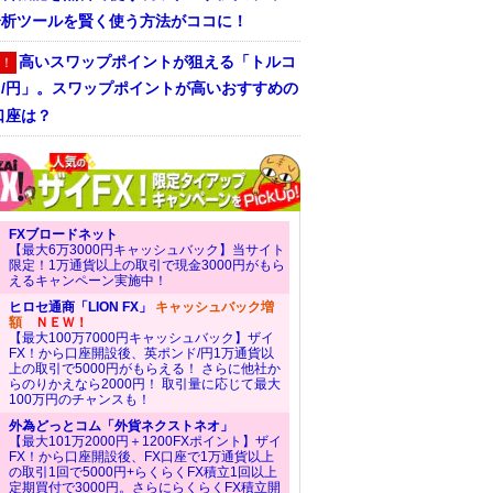
分析ツールを賢く使う方法がココに！
高いスワップポイントが狙える「トルコ
！
ラ/円」。スワップポイントが高いおすすめの
口座は？
FXブロードネット
【最大6万3000円キャッシュバック】当サイト
限定！1万通貨以上の取引で現金3000円がもら
えるキャンペーン実施中！
ヒロセ通商「LION FX」
キャッシュバック増
額
ＮＥＷ！
【最大100万7000円キャッシュバック】ザイ
FX！から口座開設後、英ポンド/円1万通貨以
上の取引で5000円がもらえる！ さらに他社か
らのりかえなら2000円！ 取引量に応じて最大
100万円のチャンスも！
外為どっとコム「外貨ネクストネオ」
【最大101万2000円＋1200FXポイント】ザイ
FX！から口座開設後、FX口座で1万通貨以上
の取引1回で5000円+らくらくFX積立1回以上
定期買付で3000円。さらにらくらくFX積立開