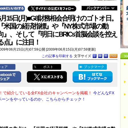
6月15日(月)■G8財務相会合明けのゴトオ日。
『米国の経済指標』や『NY株式市場の動
向』、そして『明日にBRICs首脳会談を控え
る点』に注目！
009年06月15日(月)07:59公開 [2009年06月15日(月)07:59更新]
この記事を印刷する
文字サイズ
シェア
ポスト
ブックマーク
X！で紹介している全FX会社のキャンペーンを掲載！
今どんなFX
ペーンをやっているのか、こちらからチェック！