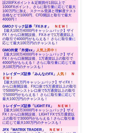
設200FXポイント＆定期買付1回以上で
1000FXポイント。さらに取引量に応じて最大
100万円に加え、スクール受講と理解度テスト
合格などで1000円、CFD開設と取引で最大
4000円！
GMOクリック証券「FXネオ」
ＮＥＷ！
【最大100万4000円キャッシュバック】ザイ
FX！から口座開設後、FXネオで1万通貨以上
の取引で4000円がもらえる！ さらに取引量に
応じて最大100万円のチャンスも！
GMO外貨「外貨ex」
人気上昇中！
【最大100万4000円キャッシュバック】ザイ
FX！から口座開設後、1万通貨以上の取引で
4000円がもらえる！ さらに取引量に応じて最
大100万円のチャンスも！
トレイダーズ証券「みんなのFX」
人気！
Ｎ
ＥＷ！
【最大101万円キャッシュバック】ザイFX！
から口座開設後、FX口座で5万通貨以上の取引
で5000円+シストレ口座で5万通貨以上の取引
で5000円がもらえる！ さらに取引量に応じて
最大100万円のチャンスも！
トレイダーズ証券「LIGHT FX」
ＮＥＷ！
【最大100万3000円キャッシュバック】ザイ
FX！から口座開設後、LIGHT FXで5万通貨以
上の取引で3000円がもらえる！さらに取引量
に応じて最大100万円のチャンスも！
JFX「MATRIX TRADER」
ＮＥＷ！