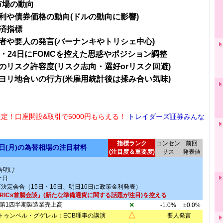
市場の動向
利や債券価格の動向(ドルの動向に影響)
済指標
者や要人の発言(バーナンキやトリシェ中心)
日・24日にFOMCを控えた思惑やポジション調整
のリスク許容度(リスク志向・選好orリスク回避)
ヨリ地合いの行方(米雇用統計後は揉み合い気味)
限定！口座開設&取引で5000円もらえる！
トレイダーズ証券みんな
指標ランク
コンセン
前回
5日(月)の為替相場の注目材料
(注目度＆重要度)
サス
発表値
日
合明け
オ日
決定会合（15日・16日、明日16日に政策金利発表）
RICs首脳会談』(新たな準備通貨に関する話題が注目)を控える
×
第1四半期製造業売上高
-1.0%
±0.0%
△
トゥンペル・グゲレル：ECB理事の講演
要人発言