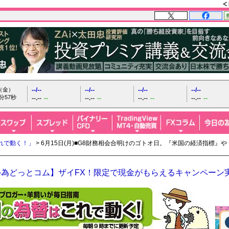
日（金）
--/--
--/--
--/--
--/--
分58秒
--.--
--
--.--
--
--.--
--
--.--
--
れで動く！」
> 6月15日(月)■G8財務相会合明けのゴトオ日。『米国の経済指標』
外為どっとコム】ザイFX！限定で現金がもらえるキャンペーン