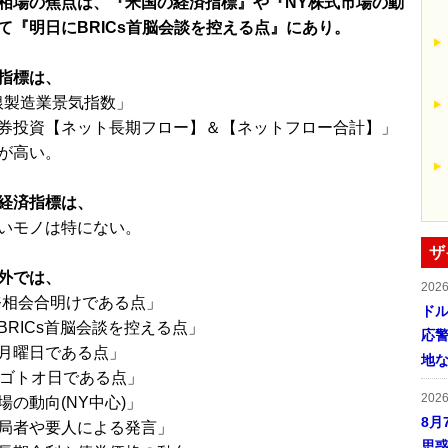
相場の焦点は、『米国の経済指標』や『NY株式市場の動
て『明日にBRICs首脳会談を控える点』にあり。
指標は、
銀製造業景気指数」
券投資【ネット長期フロー】＆【ネットフロー合計】」
が高い。
経済指標は、
いモノは特にない。
ザ
外では、
202
務相会合明けである点」
ドル
BRICs首脳会談を控える点」
応
月曜日である点」
地
のゴトオ日である点」
202
場の動向(NY中心)」
8月
局者や要人による発言」
思