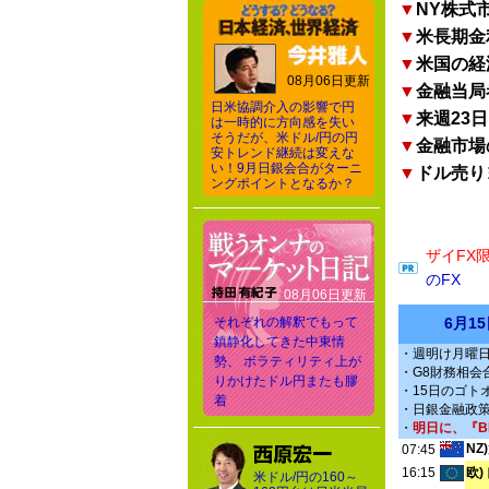
▼
NY株式
▼
米長期金
▼
米国の経
08月06日更新
▼
金融当局
日米協調介入の影響で円
▼
来週23
は一時的に方向感を失い
そうだが、米ドル/円の円
▼
金融市場
安トレンド継続は変えな
い！9月日銀会合がターニ
▼
ドル売り
ングポイントとなるか？
ザイFX
のFX
08月06日更新
それぞれの解釈でもって
6月1
鎮静化してきた中東情
・週明け月曜
勢、 ボラティリティ上が
・G8財務相会
りかけたドル円またも膠
・15日のゴト
着
・日銀金融政策
・
明日に、『B
NZ)
07:45
16:15
欧)
米ドル/円の160～