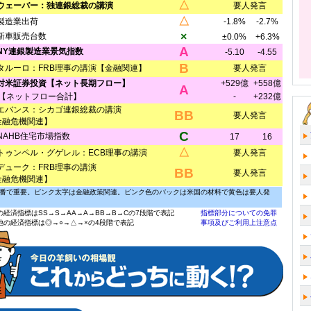
△
)ウェーバー：独連銀総裁の講演
要人発言
△
製造業出荷
-1.8%
-2.7%
×
新車販売台数
±0.0%
+6.3%
A
)NY連銀製造業景気指数
-5.10
-4.55
B
タルーロ：FRB理事の講演【金融関連】
要人発言
)対米証券投資【ネット長期フロー】
+529億
+558億
A
【ネットフロー合計】
-
+232億
エバンス：シカゴ連銀総裁の講演
BB
要人発言
金融危機関連】
C
NAHB住宅市場指数
17
16
△
トゥンペル・グゲレル：ECB理事の講演
要人発言
デューク：FRB理事の講演
BB
要人発言
金融危機関連】
番で重要。ピンク太字は金融政策関連。ピンク色のバックは米国の材料で黄色は要人発
の経済指標はSS→S→AA→A→BB→B→Cの7段階で表記
指標部分についての免罪
他の経済指標は◎→○→△→×の4段階で表記
事項及びご利用上注意点