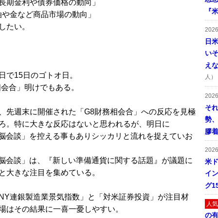
長期金利や債券価格の動向」
『米
油や金など商品市場の動向」
したい。
202
日
い
え
日で15日のゴトオ日。
人）
相会合」明けでもある。
202
そ
、先週末に開催された「G8財務相会合」への反応を見極
勢
ろ。特に大きな反応はないと思われるが、明日に
膠
s首脳会談」を控える事もありシッカリと流れを捉えていお
202
s首脳会談」は、『新しい準備通貨に関する話題』が議題に
米ド
と大きな注目を集めている。
イン
グ1
NY連銀製造業景気指数」と「対米証券投資」が注目材
人気
場はその結果に一喜一憂しやすい。
の