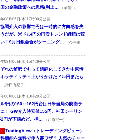
国の金融政策への思惑(利上…
（羊飼い）
6年08月06日(木)17時00分公開
米協調介入の影響で円は一時的に方向感を失
そうだが、米ドル/円の円安トレンド継続は変
ない！9月日銀会合がターニング…
（今井雅
6年08月06日(木)15時29分公開
れぞれの解釈でもって鎮静化してきた中東情
、ボラティリティ上がりかけたドル円またも
着
（持田有紀子）
6年08月06日(木)13時20分公開
ル/円の160～162円台は日米当局の防衛ラ
に！ GW介入時安値155円、神田シーリン
52円が下値めど、押…
（西原宏一）
TradingView（トレーディングビュー）
！
有料機能を無料で使う裏ワザ？ 人気のチャー