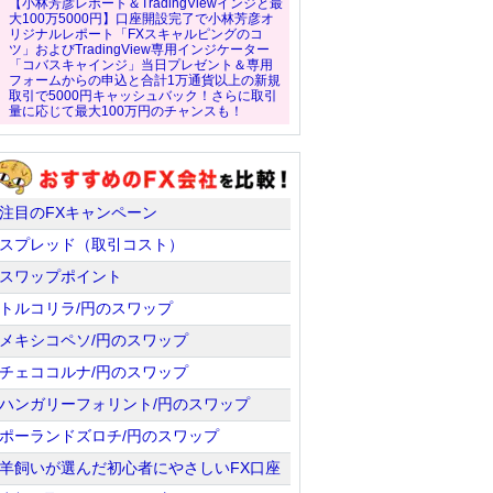
【小林芳彦レポート＆TradingViewインジと最
大100万5000円】口座開設完了で小林芳彦オ
リジナルレポート「FXスキャルピングのコ
ツ」およびTradingView専用インジケーター
「コバスキャインジ」当日プレゼント＆専用
フォームからの申込と合計1万通貨以上の新規
取引で5000円キャッシュバック！さらに取引
量に応じて最大100万円のチャンスも！
注目のFXキャンペーン
スプレッド（取引コスト）
スワップポイント
トルコリラ/円のスワップ
メキシコペソ/円のスワップ
チェココルナ/円のスワップ
ハンガリーフォリント/円のスワップ
ポーランドズロチ/円のスワップ
羊飼いが選んだ初心者にやさしいFX口座