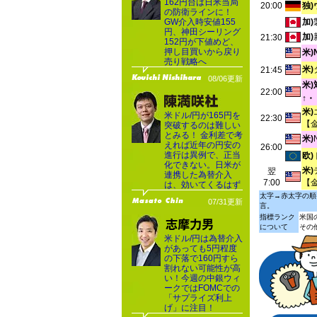
162円台は日米当局
20:00
独
の防衛ラインに！
GW介入時安値155
加)
円、神田シーリング
加)
21:30
152円が下値めど、
押し目買いから戻り
米
売り戦略へ
米)
21:45
08/06更新
米
22:00
↑・
米)
米ドル/円が165円を
22:30
【
突破するのは難しい
とみる！ 金利差で考
米)
えれば近年の円安の
26:00
進行は異例で、正当
欧)
化できない。日米が
米)
翌
連携した為替介入
7:00
【
は、効いてくるはず
太字→赤太字の順
07/31更新
言。
指標ランク
米国
について
その
米ドル/円は為替介入
があっても5円程度
の下落で160円すら
割れない可能性が高
い！今週の中銀ウィ
ークではFOMCでの
「サプライズ利上
げ」に注目！