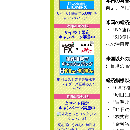
本日の為替
向』、そし
ザイFX！限定で5000円キ
ャッシュバック！
米国の経済
・「NY連
ザイFX！限定
・「対米証
キャンペーン実施中
への注目度
米国以外の
注目度の高
取引コスト業界最安水準!
経済指標以
トレイダーズ証券みんな
・「G8財
のFX
・「明日に
・「週明け
当サイト限定
キャンペーン実施中
・「15日
・「株式市
・「金融当
初心者にうれしい無料オ
ンラインセミナーが充実!