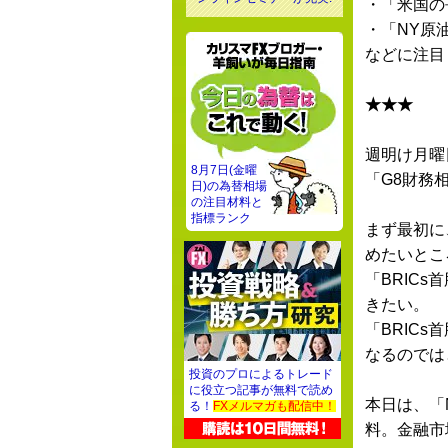
・「米国の
・「NY原
などに注目
★★★
週明け月曜
8月7日(金曜
「G8財務
日)の為替相場
の注目材料と
指標ランク
まず最初に
めたいとこ
「BRIC
きたい。
「BRIC
なるのでは
投資のプロによるトレード
に役立つ記事が無料で読め
本日は、「
る！
FXメルマガも配信中！
料。金融市