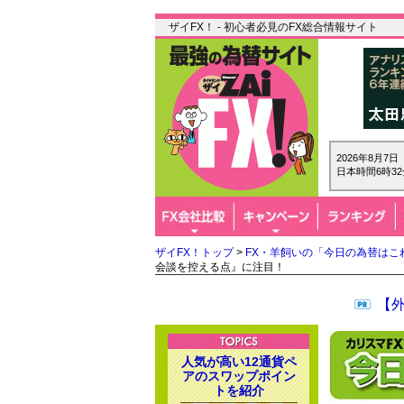
ザイFX！ - 初心者必見のFX総合情報サイト
2026年8月7
日本時間6時32
ザイFX！トップ
>
FX・羊飼いの「今日の為替はこ
会談を控える点』に注目！
【
人気が高い12通貨ペ
アのスワップポイン
トを紹介