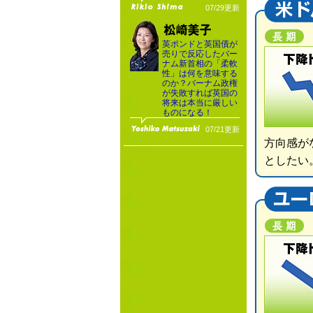
07/29更新
英ポンドと英国債が
売りで反応したバー
ナム新首相の「柔軟
性」は何を意味する
のか？バーナム政権
が失敗すれば英国の
将来は本当に厳しい
ものになる！
07/21更新
方向感が
としたい