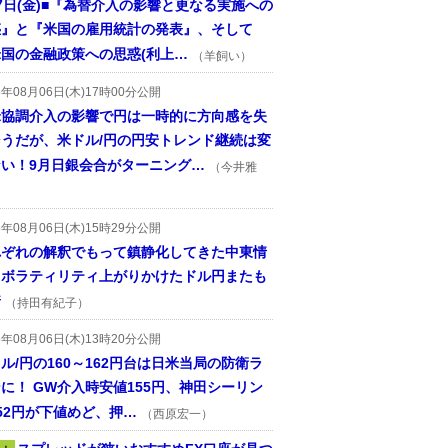
7日(金)■『為替介入の影響と更なる実施への
惑』と『米国の雇用統計の発表』、そして
国の金融政策への思惑(利上…
（羊飼い）
6年08月06日(木)17時00分公開
米協調介入の影響で円は一時的に方向感を失
そうだが、米ドル/円の円安トレンド継続は変
ない！9月日銀会合がターニング…
（今井雅
6年08月06日(木)15時29分公開
れぞれの解釈でもって鎮静化してきた中東情
、ボラティリティ上がりかけたドル円またも
着
（持田有紀子）
6年08月06日(木)13時20分公開
ル/円の160～162円台は日米当局の防衛ラ
に！ GW介入時安値155円、神田シーリン
52円が下値めど、押…
（西原宏一）