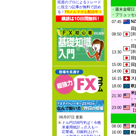
投資のプロによるトレード
に役立つ記事が無料で読め
・週末金曜日
る！
FXメルマガも配信中！
・ブリュッセル
NZ
07:45
日)
[
08:50
↑
日)
[
13:30
日)
15:00
日)
14:00
日)
ス)
16:15
欧)
18:00
米)
21:30
↑
米)
23:00
【
08月07日 更新
ドル円158円半ば！今晩
08:00
米)
米雇用統計→介入も一
応警戒。日銀利上げペ
16:00
欧