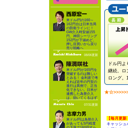
着
米ドル/円の160～
162円台は日米当局
の防衛ラインに！
GW介入時安値155
円、神田シーリング
152円が下値めど、
押し目買いから戻り
売り戦略へ
08/06更新
ドル円よ
米ドル/円が165円を
継続。ロン
突破するのは難しい
ロング。
とみる！ 金利差で考
えれば近年の円安の
進行は異例で、正当
化できない。日米が
★☆>>>>>
連携した為替介入
は、効いてくるはず
07/31更新
【毎月更新
米ドル/円は為替介入
があっても5円程度
キャッシュ
の下落で160円すら