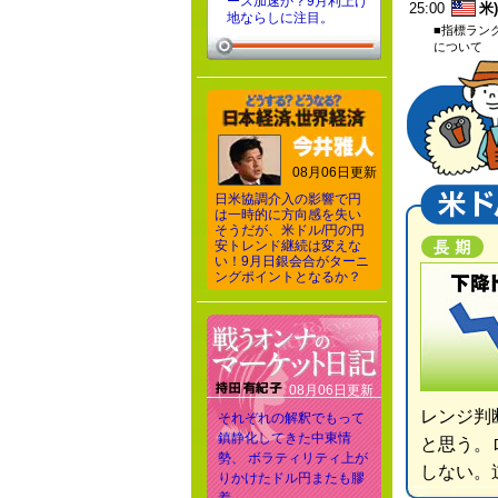
ース加速か？9月利上げ
25:00
米
地ならしに注目。
■指標ラン
について
08月06日更新
日米協調介入の影響で円
は一時的に方向感を失い
そうだが、米ドル/円の円
安トレンド継続は変えな
い！9月日銀会合がターニ
ングポイントとなるか？
08月06日更新
レンジ判
それぞれの解釈でもって
鎮静化してきた中東情
と思う。
勢、 ボラティリティ上が
しない。
りかけたドル円またも膠