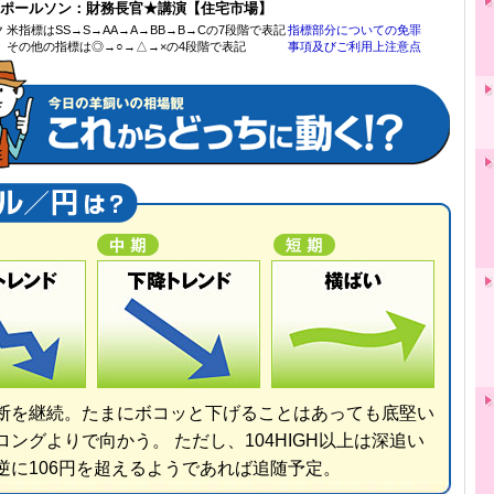
)ポールソン：財務長官★講演【住宅市場】
ク
米指標はSS→S→AA→A→BB→B→Cの7段階で表記
指標部分についての免罪
その他の指標は◎→○→△→×の4段階で表記
事項及びご利用上注意点
断を継続。たまにボコッと下げることはあっても底堅い
ロングよりで向かう。 ただし、104HIGH以上は深追い
逆に106円を超えるようであれば追随予定。