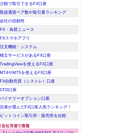
少額で取引できるFX口座
取扱通貨ペア数や取引量ランキング
会社の信頼性
FX・為替ニュース
FXスマホアプリ
注文機能・システム
積立サービスがあるFX口座
TradingViewを使えるFX口座
MT4やMT5を使えるFX口座
FX自動売買（シストレ）口座
CFD口座
バイナリーオプション口座
読者が選んだFX口座人気ランキング！
ビットコイン取引所・販売所を比較
【トレイダーズ証券LIGHT FX】高スワップ＆