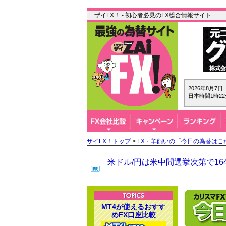
ザイFX！ - 初心者必見のFX総合情報サイト
2026年8月7
日本時間1時22
ザイFX！トップ
>
FX・羊飼いの「今日の為替はこ
米ドル/円は米中間選挙次第で1
MT4が使えるおすす
めFX口座比較