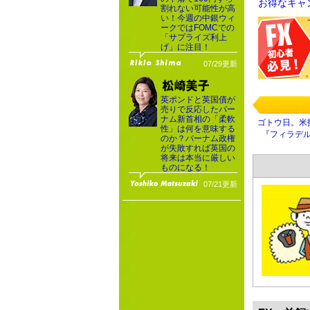
お得なキャ
割れない可能性が高
い！今週の中銀ウィ
ークではFOMCでの
「サプライズ利上
げ」に注目！
07/29更新
英ポンドと英国債が
売りで反応したバー
ナム新首相の「柔軟
ゴトウ日。米
性」は何を意味する
『フィラデ
のか？バーナム政権
が失敗すれば英国の
将来は本当に厳しい
ものになる！
07/21更新