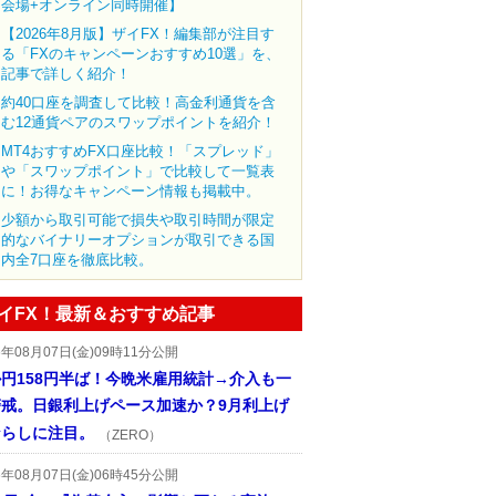
会場+オンライン同時開催】
【2026年8月版】ザイFX！編集部が注目す
る「FXのキャンペーンおすすめ10選」を、
記事で詳しく紹介！
約40口座を調査して比較！高金利通貨を含
む12通貨ペアのスワップポイントを紹介！
MT4おすすめFX口座比較！「スプレッド」
や「スワップポイント」で比較して一覧表
に！お得なキャンペーン情報も掲載中。
少額から取引可能で損失や取引時間が限定
的なバイナリーオプションが取引できる国
内全7口座を徹底比較。
イFX！最新＆おすすめ記事
6年08月07日(金)09時11分公開
円158円半ば！今晩米雇用統計→介入も一
警戒。日銀利上げペース加速か？9月利上げ
ならしに注目。
（ZERO）
6年08月07日(金)06時45分公開