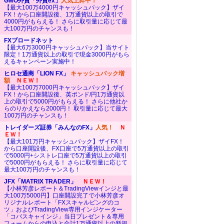
GMO外貨「外貨ex」
人気上昇中！
【最大100万4000円キャッシュバック】ザイ
FX！から口座開設後、1万通貨以上の取引で
4000円がもらえる！ さらに取引量に応じて最
大100万円のチャンスも！
FXブロードネット
【最大6万3000円キャッシュバック】当サイト
限定！1万通貨以上の取引で現金3000円がもら
えるキャンペーン実施中！
ヒロセ通商「LION FX」
キャッシュバック増
額
ＮＥＷ！
【最大100万7000円キャッシュバック】ザイ
FX！から口座開設後、英ポンド/円1万通貨以
上の取引で5000円がもらえる！ さらに他社か
らのりかえなら2000円！ 取引量に応じて最大
100万円のチャンスも！
トレイダーズ証券「みんなのFX」
人気！
Ｎ
ＥＷ！
【最大101万円キャッシュバック】ザイFX！
から口座開設後、FX口座で5万通貨以上の取引
で5000円+シストレ口座で5万通貨以上の取引
で5000円がもらえる！ さらに取引量に応じて
最大100万円のチャンスも！
JFX「MATRIX TRADER」
ＮＥＷ！
【小林芳彦レポート＆TradingViewインジと最
大100万5000円】口座開設完了で小林芳彦オ
リジナルレポート「FXスキャルピングのコ
ツ」およびTradingView専用インジケーター
「コバスキャインジ」当日プレゼント＆専用
フォームからの申込と合計1万通貨以上の新規