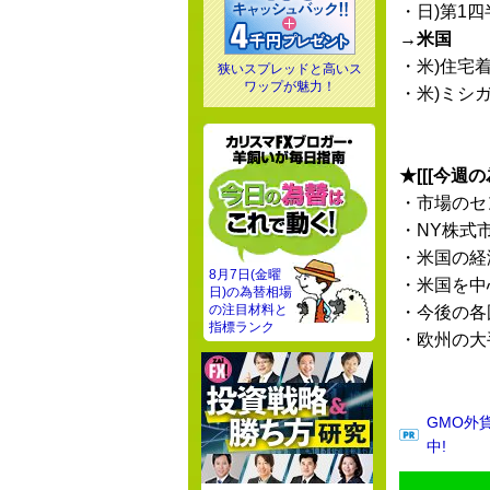
・日)第1
→米国
・米)住宅
狭いスプレッドと高いス
ワップが魅力！
・米)ミシ
★[[[今週
・市場のセ
・NY株式
・米国の経
8月7日(金曜
・米国を中
日)の為替相場
の注目材料と
・今後の各
指標ランク
・欧州の大
GMO外
中!