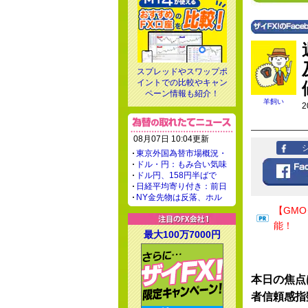
スプレッドやスワップポ
イントでの比較やキャン
ペーン情報も紹介！
羊飼い
2
08月07日 10:04更新
東京外国為替市場概況・
ドル・円：もみ合い気味
ドル円、158円半ばで
日経平均寄り付き：前日
NY金先物は反落、ホル
【GM
能！
最大100万7000円
本日の焦点
者信頼感指