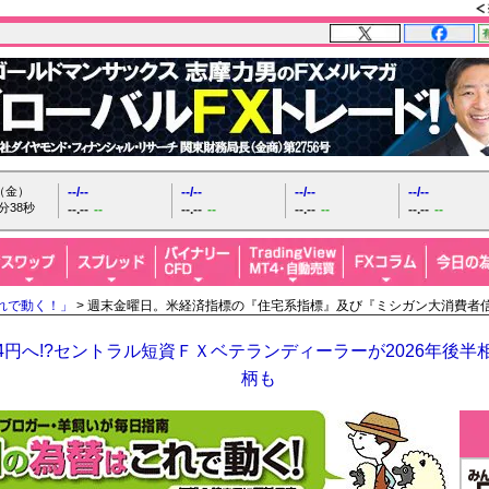
日（金）
--/--
--/--
--/--
--/--
分40秒
--.--
--
--.--
--
--.--
--
--.--
--
れで動く！」
> 週末金曜日。米経済指標の『住宅系指標』及び『ミシガン大消費者
64円へ!?セントラル短資ＦＸベテランディーラーが2026年後
柄も