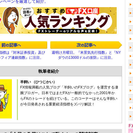
ンペーンを厳選して紹介。
指標は『対米証券投資』及び
週明け月曜日。『米景気先行指数』と『NY
ルフィア連銀指数』に注目。
ダウの13000ドルの攻防』に注目。
執筆者紹介
羊飼い （ひつじかい）
FX情報満載の人気ブログ「羊飼いのFXブログ」を運営する凄
腕ブロガー。日本ではまだFXが一般的でなかった2001年か
らFXのトレードを続けている。このコーナーはそんな羊飼い
が今日発表される重要経済指標をズバリ解説！