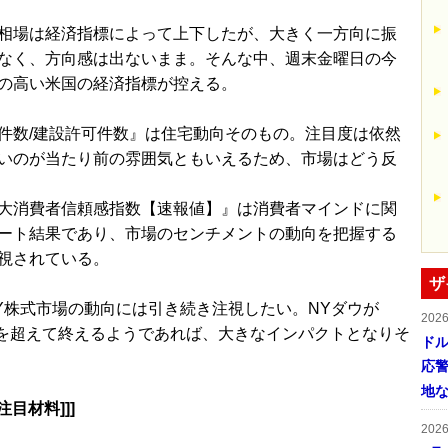
相場は経済指標によって上下したが、大きく一方向に振
なく、方向感は出ないまま。そんな中、週末金曜日の今
の高い米国の経済指標が控える。
件数/建設許可件数』は住宅動向そのもの。注目度は依然
いのが当たり前の雰囲気ともいえるため、市場はどう反
大消費者信頼感指数【速報値】』は消費者マインドに関
ート結果であり、市場のセンチメントの動向を把握する
視されている。
ザ
Y株式市場の動向には引き続き注視したい。NYダウが
202
ドルを超えて終えるようであれば、大きなインパクトとなりそ
ドル
応
地
注目材料]]]
202