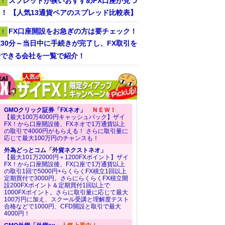
スプレッドが狭いおすすめFX口座が見つ
！
！ 【人気13通貨ペアのスプレッド比較表】
FX口座開設をお急ぎの方は要チェック！
！
30分～当日中に手続きが完了し、FX取引を
始できる会社を一覧で紹介！
GMOクリック証券「FXネオ」
ＮＥＷ！
【最大100万4000円キャッシュバック】ザイ
FX！から口座開設後、FXネオで1万通貨以上
の取引で4000円がもらえる！ さらに取引量に
応じて最大100万円のチャンスも！
外為どっとコム「外貨ネクストネオ」
【最大101万2000円＋1200FXポイント】ザイ
FX！から口座開設後、FX口座で1万通貨以上
の取引1回で5000円+らくらくFX積立1回以上
定期買付で3000円。さらにらくらくFX積立開
設200FXポイント＆定期買付1回以上で
1000FXポイント。さらに取引量に応じて最大
100万円に加え、スクール受講と理解度テスト
合格などで1000円、CFD開設と取引で最大
4000円！