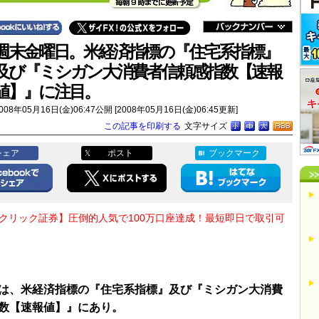
週末金曜日。米経済指標の『住宅系指標』
及び『ミシガン大消費者信頼感指数【速報
値】』に注目。
008年05月16日(金)06:47公開 [2008年05月16日(金)06:45更新]
この記事を印刷する
文字サイズ
シェア
ポスト
ブックマーク
Oクリック証券】圧倒的人気で100万口座達成！最短即日で取引可
は、米経済指標の『住宅系指標』及び『ミシガン大消費
数【速報値】』にあり。