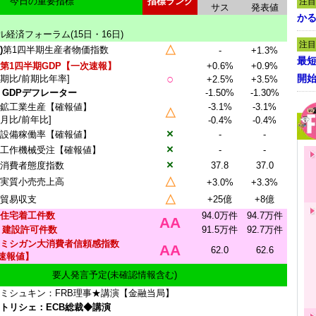
今日の重要指標
指標ランク
注目
サス
発表値
かる
経済フォーラム(15日・16日)
注目
△
)
第1四半期生産者物価指数
-
+1.3%
最短
第1四半期GDP【一次速報】
+0.6%
+0.9%
○
開
前期比/前期比年率]
+2.5%
+3.5%
・GDPデフレーター
-1.50%
-1.30%
鉱工業生産【確報値】
-3.1%
-3.1%
△
前月比/前年比]
-0.4%
-0.4%
×
設備稼働率【確報値】
-
-
×
工作機械受注【確報値】
-
-
×
消費者態度指数
37.8
37.0
△
実質小売売上高
+3.0%
+3.3%
△
貿易収支
+25億
+8億
住宅着工件数
94.0万件
94.7万件
AA
・
建設許可件数
91.5万件
92.7万件
ミシガン大消費者信頼感指数
AA
62.0
62.6
速報値】
要人発言予定(未確認情報含む)
ミシュキン：FRB理事★講演【金融当局】
)トリシェ：ECB総裁◆講演