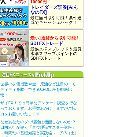
10000円！
トレイダーズ証券[みん
なのFX]
最短当日取引可能！条件達
成でキャッシュバック！
最小1通貨から取引可能！
SBI FXトレード
最狭水準スプレッド＆最良
水準スワップポイントの
SBI FXトレード！
世界の株価指数や金、原油など注目のコモ
ディティを取引できるCFD口座を徹底比
較！
ザイFX！では簡単なアンケート調査を行な
っております。お手数おかけしますがご協
力をお願いいたします！
なぜあなたのダウ理論は機能しないのか？
田向宏行が導く「ダウ理論マスター講座」
～時間軸の基礎知識と実践編～ 【9/5（土）