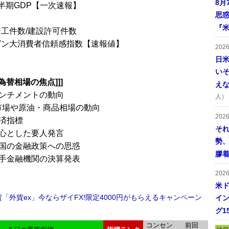
8月
四半期GDP【一次速報】
思
『米
着工件数/建設許可件数
ガン大消費者信頼感指数【速報値】
202
日
い
の為替相場の焦点]]]
え
ンチメントの動向
人）
市場や原油・商品相場の動向
202
済指標
そ
心とした要人発言
勢
国の金融政策への思惑
膠
手金融機関の決算発表
202
米ド
貨「外貨ex」今ならザイFX!限定4000円がもらえるキャンペーン
イン
グ1
コンセン
前回