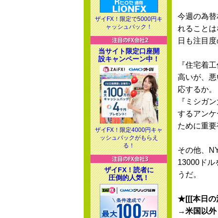
今週の為替
ザイFX！限定で5000円キ
ャッシュバック！
れることは
日も注目度
当サイト限定口座開
設キャンペーン中！
『住宅着工
高いが、悪
応するか。
『ミシガン
するアンケ
ために重要
ザイFX！限定4000円キャ
ッシュバックがもらえ
る！
その他、N
13000
ザイFX！読者に
うだ。
圧倒的人気！
★[[[本日の
→米国以外