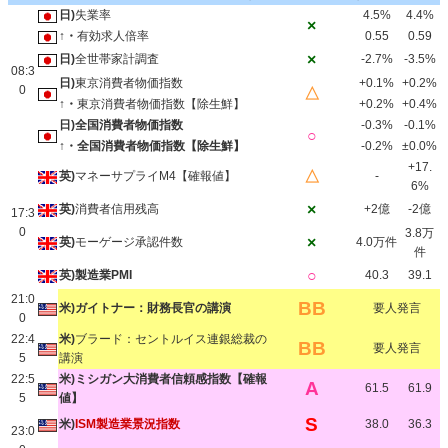
日)
失業率
4.5%
4.4%
×
↑・
有効求人倍率
0.55
0.59
×
日)
全世帯家計調査
-2.7%
-3.5%
08:3
日)
東京消費者物価指数
+0.1%
+0.2%
0
△
↑・
東京消費者物価指数【除生鮮】
+0.2%
+0.4%
日)全国消費者物価指数
-0.3%
-0.1%
○
↑・全国消費者物価指数【除生鮮】
-0.2%
±0.0%
+17.
△
英)
マネーサプライM4【確報値】
-
6%
×
英)
消費者信用残高
+2億
-2億
17:3
0
3.8万
×
英)
モーゲージ承認件数
4.0万件
件
○
英)製造業PMI
40.3
39.1
21:0
BB
米)ガイトナー：財務長官の講演
要人発言
0
22:4
米)
ブラード：セントルイス連銀総裁の
BB
要人発言
5
講演
22:5
米)ミシガン大消費者信頼感指数【確報
A
61.5
61.9
5
値】
S
米)
ISM製造業景況指数
38.0
36.3
23:0