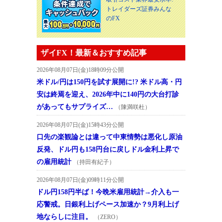
トレイダーズ証券みんな
のFX
ザイFX！最新＆おすすめ記事
2026年08月07日(金)18時09分公開
米ドル/円は150円を試す展開に!? 米ドル高・円
安は終焉を迎え、2026年中に140円の大台打診
があってもサプライズ…
（陳満咲杜）
2026年08月07日(金)15時43分公開
口先の楽観論とは違って中東情勢は悪化し原油
反発、ドル円も158円台に戻しドル金利上昇で
の雇用統計
（持田有紀子）
2026年08月07日(金)09時11分公開
ドル円158円半ば！今晩米雇用統計→介入も一
応警戒。日銀利上げペース加速か？9月利上げ
地ならしに注目。
（ZERO）