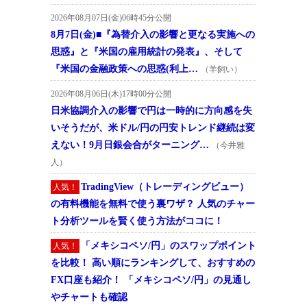
2026年08月07日(金)06時45分公開
8月7日(金)■『為替介入の影響と更なる実施への
思惑』と『米国の雇用統計の発表』、そして
『米国の金融政策への思惑(利上…
（羊飼い）
2026年08月06日(木)17時00分公開
日米協調介入の影響で円は一時的に方向感を失
いそうだが、米ドル/円の円安トレンド継続は変
えない！9月日銀会合がターニング…
（今井雅
人）
TradingView（トレーディングビュー）
人気！
の有料機能を無料で使う裏ワザ？ 人気のチャー
ト分析ツールを賢く使う方法がココに！
「メキシコペソ/円」のスワップポイント
人気！
を比較！ 高い順にランキングして、おすすめの
FX口座も紹介！ 「メキシコペソ/円」の見通し
やチャートも確認