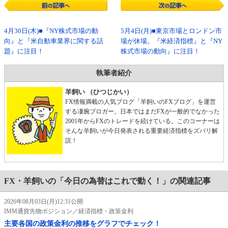
4月30日(木)■『NY株式市場の動
5月4日(月)■東京市場とロンドン市
向』と『米自動車業界に関する話
場が休場。『米経済指標』と『NY
題』に注目！
株式市場の動向』に注目！
執筆者紹介
羊飼い （ひつじかい）
FX情報満載の人気ブログ「羊飼いのFXブログ」を運営
する凄腕ブロガー。日本ではまだFXが一般的でなかった
2001年からFXのトレードを続けている。このコーナーは
そんな羊飼いが今日発表される重要経済指標をズバリ解
説！
FX・羊飼いの「今日の為替はこれで動く！」の関連記事
2026年08月03日(月)12:31公開
IMM通貨先物ポジション／経済指標・政策金利
主要各国の政策金利の推移をグラフでチェック！