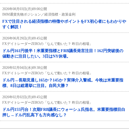
2026年08月03日(月)09:00公開
IMM通貨先物ポジション／経済指標・政策金利
FXで注目される経済指標の特徴やポイントをFX初心者にもわかりや
すく解説！
2026年06月29日(月)09:45公開
FXデイトレーダーZEROの「なんで動いた？ 昨日の相場」
ドル円161円後半！米重要指標とFRB議長発言注目！162円突破後の
値動きに注目したい。3日はNY休場。
2026年02月04日(水)09:38公開
FXデイトレーダーZEROの「なんで動いた？ 昨日の相場」
ドル円→長期見通し165か？145か？実弾介入警戒。今晩は米重要指
標、8日は総選挙に注目。自民大勝？
2026年02月02日(月)09:45公開
FXデイトレーダーZEROの「なんで動いた？ 昨日の相場」
ドル円155円台！次期FRB議長にウォーシュ氏指名。米重要指標目白
押し→ドル円乱高下も方向感なし？