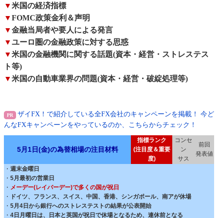
▼
米国の経済指標
▼
FOMC政策金利＆声明
▼
金融当局者や要人による発言
▼
ユーロ圏の金融政策に対する思惑
▼
米国の金融機関に関する話題(資本・経営・ストレステス
ト等)
▼
米国の自動車業界の問題(資本・経営・破綻処理等)
ザイFX！で紹介している全FX会社のキャンペーンを掲載！ 今ど
んなFXキャンペーンをやっているのか、こちらからチェック！
指標ランク
コンセ
前回
5月1日(金)の為替相場の注目材料
(注目度＆重要
ン
発表値
度)
サス
・
週末金曜日
・
5月最初の営業日
・
メーデー(レイバーデー)で多くの国が祝日
・
ドイツ、フランス、スイス、中国、香港、シンガポール、南アが休場
・
5月4日から銀行へのストレステストの結果が公表開始
・
4日月曜日は、日本と英国が祝日で休場となるため、連休前となる