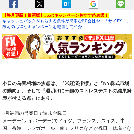
【毎月更新！最新版】FXのキャンペーンおすすめ10選！
キャッシュバックがもらえる条件が簡単なFX会社や、「ザイFX！」
限定のお得なキャンペーンを厳選して紹介。
本日の為替相場の焦点は、『米経済指標』と『NY株式市場
の動向』、そして『週明けに米銀のストレステストの結果発
表が控える点』にあり。
5月最初の営業日で週末金曜日。
メーデー(レイバーデー)でドイツ、フランス、スイス、中
国、香港、シンガポール、南アフリカなどが祝日・休場とな