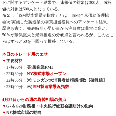
ドに関するアンケート結果で、速報値の対象は300人、確報
値の対象は500人となっている。
※２→
「ISM製造業景況指数」とは、ISM(全米供給管理協
会)が実施した製造業の購買担当役員へのアンケート結果。
歴史も古く、発表時期が早い事から注目度は非常に高い。
50％が景気拡大と景気後退の分岐点と言われるが、このとこ
ろはずっと50を下回って推移している。
本日のトレード用のエサ
▼
主要材料
・17時30分：
英)製造業PMI
・22時30分：
NY株式市場オープン
・22時55分：
米)ミシガン大消費者信頼感指数【確報値】
・23時00分：
米)
ISM製造業景況指数
4月27日からの週の為替相場の焦点
▼
G7＆G20財務相・中央銀行総裁会議明けの動向
▼
NY株式市場の動向