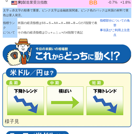
0
BB
米)
製造業受注指数
-0.7%
+1.8%
太字→赤太字の順番で重要。ピンク太字は金融政策関連。ピンク色のバックは米国の材料で黄
色は要人発言。
指標部分についての免
指標ラン
米国の経済指標はSS→S→AA→A→BB→B→Cの7段階で表
罪
ク
記
事項及びご利用上注意
について
その他の経済指標は◎→○→△→×の4段階で表記
点
様子見