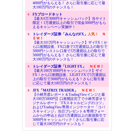
4000円がもらえる！ さらに取引量に応じて最
大100万円のチャンスも！
FXブロードネット
【最大6万3000円キャッシュバック】当サイト
限定！1万通貨以上の取引で現金3000円がもら
えるキャンペーン実施中！
トレイダーズ証券「みんなのFX」
人気！
Ｎ
ＥＷ！
【最大101万円キャッシュバック】ザイFX！か
ら口座開設後、FX口座で5万通貨以上の取引で
5000円+シストレ口座で5万通貨以上の取引で
5000円がもらえる！ さらに取引量に応じて最
大100万円のチャンスも！
トレイダーズ証券「LIGHT FX」
ＮＥＷ！
【最大100万3000円キャッシュバック】ザイ
FX！から口座開設後、LIGHT FXで5万通貨以
上の取引で3000円がもらえる！さらに取引量
に応じて最大100万円のチャンスも！
JFX「MATRIX TRADER」
ＮＥＷ！
【小林芳彦レポート＆TradingViewインジと最
大100万5000円】口座開設完了で小林芳彦オリ
ジナルレポート「FXスキャルピングのコツ」
およびTradingView専用インジケーター「コバ
スキャインジ」当日プレゼント＆専用フォー
ムからの申込と合計1万通貨以上の新規取引で
5000円キャッシュバック！さらに取引量に応
じて最大100万円のチャンスも！