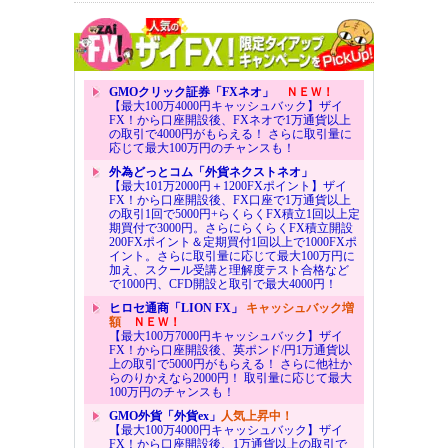
GMOクリック証券「FXネオ」
ＮＥＷ！
【最大100万4000円キャッシュバック】ザイ
FX！から口座開設後、FXネオで1万通貨以上
の取引で4000円がもらえる！ さらに取引量に
応じて最大100万円のチャンスも！
外為どっとコム「外貨ネクストネオ」
【最大101万2000円＋1200FXポイント】ザイ
FX！から口座開設後、FX口座で1万通貨以上
の取引1回で5000円+らくらくFX積立1回以上定
期買付で3000円。さらにらくらくFX積立開設
200FXポイント＆定期買付1回以上で1000FXポ
イント。さらに取引量に応じて最大100万円に
加え、スクール受講と理解度テスト合格など
で1000円、CFD開設と取引で最大4000円！
ヒロセ通商「LION FX」
キャッシュバック増
額
ＮＥＷ！
【最大100万7000円キャッシュバック】ザイ
FX！から口座開設後、英ポンド/円1万通貨以
上の取引で5000円がもらえる！ さらに他社か
らのりかえなら2000円！ 取引量に応じて最大
100万円のチャンスも！
GMO外貨「外貨ex」
人気上昇中！
【最大100万4000円キャッシュバック】ザイ
FX！から口座開設後、1万通貨以上の取引で