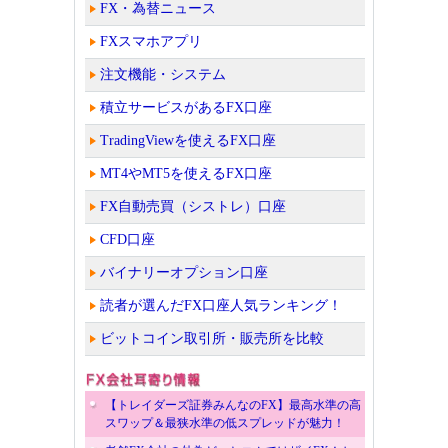
FX・為替ニュース
FXスマホアプリ
注文機能・システム
積立サービスがあるFX口座
TradingViewを使えるFX口座
MT4やMT5を使えるFX口座
FX自動売買（シストレ）口座
CFD口座
バイナリーオプション口座
読者が選んだFX口座人気ランキング！
ビットコイン取引所・販売所を比較
【トレイダーズ証券みんなのFX】最高水準の高
スワップ＆最狭水準の低スプレッドが魅力！