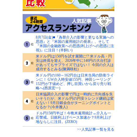
8月7日(金)■『為替介入の影響と更なる実施への
思惑』と『米国の雇用統計の発表』、そして
『米国の金融政策への思惑(利上げへの思惑に注
視)』に注目！(羊飼い)
米ドル/円は150円を試す展開に!? 米ドル高・円
安は終焉を迎え、2026年中に140円の大台打診
があってもサプライズではない！ 今回の介入は
成功するとみる(陳満咲杜)
米ドル/円の160～162円台は日米当局の防衛ライ
ンに！ GW介入時安値155円、神田シーリング
152円が下値めど、押し目買いから戻り売り戦
略へ(西原宏一)
日米協調介入の影響で円は一時的に方向感を失
いそうだが、米ドル/円の円安トレンド継続は変
えない！9月日銀会合がターニングポイントと
なるか？(今井雅人)
ドル円158円半ば！今晩米雇用統計→介入も一
応警戒。日銀利上げペース加速か？9月利上げ
地ならしに注目。(ZERO)
>>人気記事一覧を見る