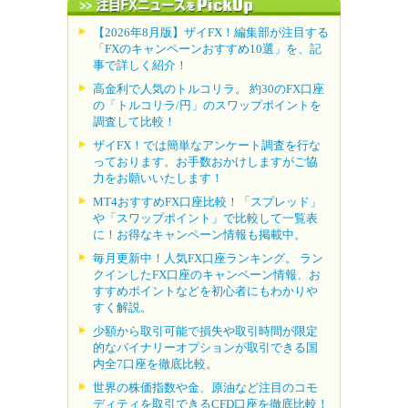
【2026年8月版】ザイFX！編集部が注目する
「FXのキャンペーンおすすめ10選」を、記
事で詳しく紹介！
高金利で人気のトルコリラ。 約30のFX口座
の「トルコリラ/円」のスワップポイントを
調査して比較！
ザイFX！では簡単なアンケート調査を行な
っております。お手数おかけしますがご協
力をお願いいたします！
MT4おすすめFX口座比較！「スプレッド」
や「スワップポイント」で比較して一覧表
に！お得なキャンペーン情報も掲載中。
毎月更新中！人気FX口座ランキング。 ラン
クインしたFX口座のキャンペーン情報、お
すすめポイントなどを初心者にもわかりや
すく解説。
少額から取引可能で損失や取引時間が限定
的なバイナリーオプションが取引できる国
内全7口座を徹底比較。
世界の株価指数や金、原油など注目のコモ
ディティを取引できるCFD口座を徹底比較！