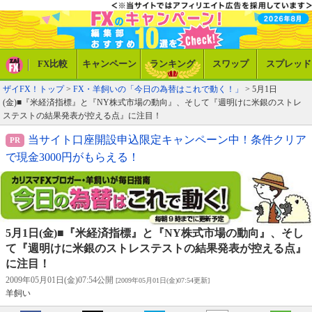
FX比較
キャンペーン
ランキング
スワップ
スプレッド
ザイFX！トップ
>
FX・羊飼いの「今日の為替はこれで動く！」
> 5月1日
(金)■『米経済指標』と『NY株式市場の動向』、そして『週明けに米銀のストレ
ステストの結果発表が控える点』に注目！
当サイト口座開設申込限定キャンペーン中！条件クリア
で現金3000円がもらえる！
5月1日(金)■『米経済指標』と『NY株式市場の動向』、そし
て『週明けに米銀のストレステストの結果発表が控える点』
に注目！
2009年05月01日(金)07:54公開
[2009年05月01日(金)07:54更新]
羊飼い