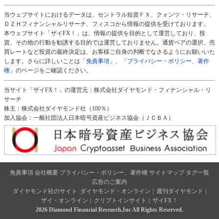
当ウェブサイトにおけるデータは、セントラル短資ＦＸ、クォンツ・リサーチ、
ＤＺＨフィナンシャルリサーチ、フィスコから情報の提供を受けております。
本ウェブサイト「ザイFX！」は、情報の提供を目的として運営しており、投
資、その他の行動を勧誘する目的では運営しておりません。通貨ペアの選択、売
買レートなど投資の最終決定は、お客様ご自身の判断でなさるようにお願いいた
します。さらに詳しいことは
「免責事項」
、
「プライバシー・ポリシー、著作
権」
のページをご確認ください。
当サイト「ザイFX！」の運営元：株式会社ダイヤモンド・フィナンシャル・リ
サーチ
株主：株式会社ダイヤモンド社（100％）
加入協会：一般社団法人日本暗号資産ビジネス協会（ＪＣＢＡ）
免責事項
会社概要
プライバシー・ポリシー、著作権
サイトマップ
タグ一覧
広告のご案内
ダイヤモンド社のサイト
ダイヤモンド・オンライン
|
週刊ダイヤモンド
|
ザイ・オンライン
|
クリプトインサイト
|
ザイFX！
2026 Diamond Financial Research,Inc All Rights Reserved.