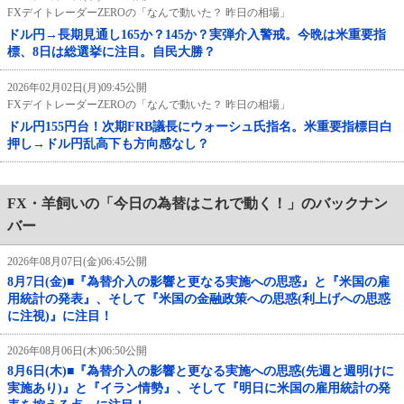
FXデイトレーダーZEROの「なんで動いた？ 昨日の相場」
ドル円→長期見通し165か？145か？実弾介入警戒。今晩は米重要指
標、8日は総選挙に注目。自民大勝？
2026年02月02日(月)09:45公開
FXデイトレーダーZEROの「なんで動いた？ 昨日の相場」
ドル円155円台！次期FRB議長にウォーシュ氏指名。米重要指標目白
押し→ドル円乱高下も方向感なし？
FX・羊飼いの「今日の為替はこれで動く！」のバックナン
バー
2026年08月07日(金)06:45公開
8月7日(金)■『為替介入の影響と更なる実施への思惑』と『米国の雇
用統計の発表』、そして『米国の金融政策への思惑(利上げへの思惑
に注視)』に注目！
2026年08月06日(木)06:50公開
8月6日(木)■『為替介入の影響と更なる実施への思惑(先週と週明けに
実施あり)』と『イラン情勢』、そして『明日に米国の雇用統計の発