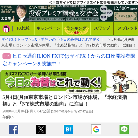
FX比較
キャンペーン
ランキング
スワップ
スプレッド
ザイFX！トップ
>
FX・羊飼いの「今日の為替はこれで動く！」
> 5月4日(月)■東
京市場とロンドン市場が休場。『米経済指標』と『NY株式市場の動向』に注目！
ヒロセ通商[LION FX]ではザイFX！からの口座開設者限
定キャンペーンを実施中！
5月4日(月)■東京市場とロンドン市場が休場。『米経済指
標』と『NY株式市場の動向』に注目！
2009年05月04日(月)07:47公開
[2009年05月04日(月)07:47更新]
羊飼い