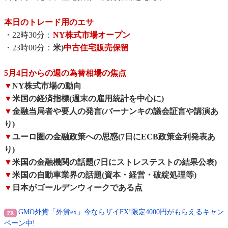
本日のトレード用のエサ
・22時30分：
NY株式市場オープン
・23時00分：
米)
中古住宅販売保留
5月4日からの週の為替相場の焦点
▼
NY株式市場の動向
▼
米国の経済指標(週末の雇用統計を中心に)
▼
金融当局者や要人の発言(バーナンキの議会証言や講演あ
り)
▼
ユーロ圏の金融政策への思惑(7日にECB政策金利発表あ
り)
▼
米国の金融機関の話題(7日にストレステストの結果公表)
▼
米国の自動車業界の話題(資本・経営・破綻処理等)
▼
日本がゴールデンウィークである点
GMO外貨「外貨ex」今ならザイFX!限定4000円がもらえるキャン
ペーン中!