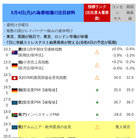
指標ランク
コンセ
前回
5月4日(月)の為替相場の注目材料
(注目度＆重要
ン
発表
度)
サス
値
・週明け月曜日
・複数の国がレイバーデー絡みの連休明け
・
東京、英国が祝日で、東京、ロンドン市場が休場
・
7日に米銀ストレステスト結果発表が控える(当初4日の予定が延期)
±0.0%
-0.8%
10:3
豪)
第1四半期住宅価格指数
△
0
[前期比/前年比]
-3.9%
-3.3%
+0.2%
-0.2%
15:0
独)
小売売上高指数
△
0
[前月比/前年比]
-0.4%
-5.3%
16:3
△
ス)
SVME購買部協会景気指数
34.0
32.6
0
16:5
×
独)
製造業PMI【確報値】
35.0
35.0
5
17:0
×
欧)
製造業PMI【確報値】
36.7
36.7
0
18:0
×
南ア)
インベステックPMI
-28.0
36.0
0
18:3
△
欧)
アルムニア：欧州委員の会見
要人発言
0
20:0