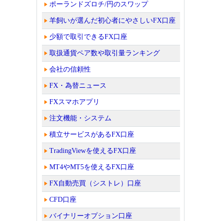
ポーランドズロチ/円のスワップ
羊飼いが選んだ初心者にやさしいFX口座
少額で取引できるFX口座
取扱通貨ペア数や取引量ランキング
会社の信頼性
FX・為替ニュース
FXスマホアプリ
注文機能・システム
積立サービスがあるFX口座
TradingViewを使えるFX口座
MT4やMT5を使えるFX口座
FX自動売買（シストレ）口座
CFD口座
バイナリーオプション口座