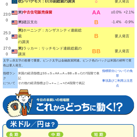
○
欧)パパデモス：ECB副総裁の講演
要人発言
0
AA
米)
中古住宅販売保留
±0.0%
+2.1%
23:0
0
B
米)
建設支出
-1.4%
-0.9%
米)
ホーニング：カンザスシティ連銀総
25:3
B
裁
要人発言
0
の講演
27:0
米)
ラッカー：リッチモンド連銀総裁の
BB
要人発言
0
講演
太字→赤太字の順番で重要。ピンク太字は金融政策関連。ピンク色のバックは米国の材料で黄
色は要人発言。
指標部分についての免
指標ラン
米国の経済指標はSS→S→AA→A→BB→B→Cの7段階で表
罪
ク
記
事項及びご利用上注意
について
その他の経済指標は◎→○→△→×の4段階で表記
点