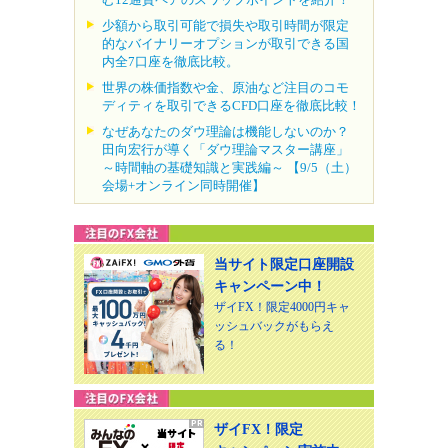
少額から取引可能で損失や取引時間が限定
的なバイナリーオプションが取引できる国
内全7口座を徹底比較。
世界の株価指数や金、原油など注目のコモ
ディティを取引できるCFD口座を徹底比較！
なぜあなたのダウ理論は機能しないのか？
田向宏行が導く「ダウ理論マスター講座」
～時間軸の基礎知識と実践編～ 【9/5（土）
会場+オンライン同時開催】
当サイト限定口座開設
キャンペーン中！
ザイFX！限定4000円キャ
ッシュバックがもらえ
る！
ザイFX！限定