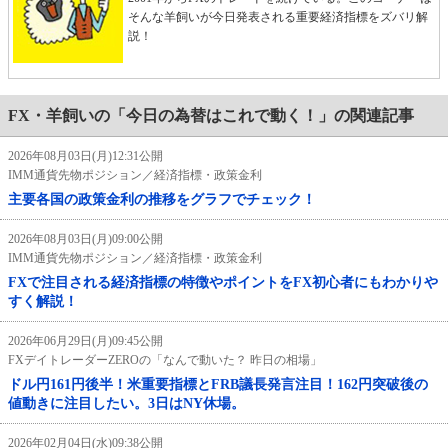
そんな羊飼いが今日発表される重要経済指標をズバリ解
説！
FX・羊飼いの「今日の為替はこれで動く！」の関連記事
2026年08月03日(月)12:31公開
IMM通貨先物ポジション／経済指標・政策金利
主要各国の政策金利の推移をグラフでチェック！
2026年08月03日(月)09:00公開
IMM通貨先物ポジション／経済指標・政策金利
FXで注目される経済指標の特徴やポイントをFX初心者にもわかりや
すく解説！
2026年06月29日(月)09:45公開
FXデイトレーダーZEROの「なんで動いた？ 昨日の相場」
ドル円161円後半！米重要指標とFRB議長発言注目！162円突破後の
値動きに注目したい。3日はNY休場。
2026年02月04日(水)09:38公開