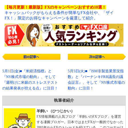
【毎月更新！最新版】FXのキャンペーンおすすめ10選！
キャッシュバックがもらえる条件が簡単なFX会社や、「ザイ
FX！」限定のお得なキャンペーンを厳選して紹介。
5月1日(金)■『米経済指標』と
5月5日(火)■『ISM非製造業景況指
『NY株式市場の動向』、そして
数』と『バーナンキFRB議長の議
『週明けに米銀のストレステスト
会証言』、そして『NY株式市場の
の結果発表が控える点』に注目！
動向』に注目！
執筆者紹介
羊飼い （ひつじかい）
FX情報満載の人気ブログ「羊飼いのFXブログ」を運営
する凄腕ブロガー。日本ではまだFXが一般的でなかった
2001年からFXのトレードを続けている。このコーナーは