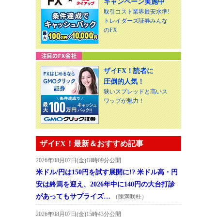
キャンペーン実施中
取引コスト業界最安水準!
トレイダーズ証券みんな
のFX
ザイFX！読者に
圧倒的人気！
狭いスプレッドと高いス
ワップが魅力！
ザイFX！最新＆おすすめ記事
2026年08月07日(金)18時09分公開
米ドル/円は150円を試す展開に!? 米ドル高・円
安は終焉を迎え、2026年中に140円の大台打診
があってもサプライズ…
（陳満咲杜）
2026年08月07日(金)15時43分公開