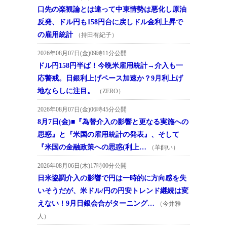
口先の楽観論とは違って中東情勢は悪化し原油
反発、ドル円も158円台に戻しドル金利上昇で
の雇用統計
（持田有紀子）
2026年08月07日(金)09時11分公開
ドル円158円半ば！今晩米雇用統計→介入も一
応警戒。日銀利上げペース加速か？9月利上げ
地ならしに注目。
（ZERO）
2026年08月07日(金)06時45分公開
8月7日(金)■『為替介入の影響と更なる実施への
思惑』と『米国の雇用統計の発表』、そして
『米国の金融政策への思惑(利上…
（羊飼い）
2026年08月06日(木)17時00分公開
日米協調介入の影響で円は一時的に方向感を失
いそうだが、米ドル/円の円安トレンド継続は変
えない！9月日銀会合がターニング…
（今井雅
人）