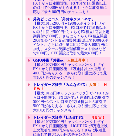
FX！から口座開設後、FXネオで1万通貨以上
の取引で4000円がもらえる！ さらに取引量に
応じて最大100万円のチャンスも！
外為どっとコム「外貨ネクストネオ」
【最大101万2000円＋1200FXポイント】ザイ
FX！から口座開設後、FX口座で1万通貨以上
の取引1回で5000円+らくらくFX積立1回以上定
期買付で3000円。さらにらくらくFX積立開設
200FXポイント＆定期買付1回以上で1000FXポ
イント。さらに取引量に応じて最大100万円に
加え、スクール受講と理解度テスト合格など
で1000円、CFD開設と取引で最大4000円！
GMO外貨「外貨ex」
人気上昇中！
【最大100万4000円キャッシュバック】ザイ
FX！から口座開設後、1万通貨以上の取引で
4000円がもらえる！ さらに取引量に応じて最
大100万円のチャンスも！
トレイダーズ証券「みんなのFX」
人気！
Ｎ
ＥＷ！
【最大101万円キャッシュバック】ザイFX！か
ら口座開設後、FX口座で5万通貨以上の取引で
5000円+シストレ口座で5万通貨以上の取引で
5000円がもらえる！ さらに取引量に応じて最
大100万円のチャンスも！
トレイダーズ証券「LIGHT FX」
ＮＥＷ！
【最大100万3000円キャッシュバック】ザイ
FX！から口座開設後、LIGHT FXで5万通貨以
上の取引で3000円がもらえる！さらに取引量
に応じて最大100万円のチャンスも！