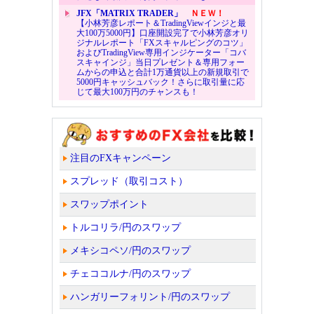
JFX「MATRIX TRADER」
ＮＥＷ！
【小林芳彦レポート＆TradingViewインジと最
大100万5000円】口座開設完了で小林芳彦オリ
ジナルレポート「FXスキャルピングのコツ」
およびTradingView専用インジケーター「コバ
スキャインジ」当日プレゼント＆専用フォー
ムからの申込と合計1万通貨以上の新規取引で
5000円キャッシュバック！さらに取引量に応
じて最大100万円のチャンスも！
注目のFXキャンペーン
スプレッド（取引コスト）
スワップポイント
トルコリラ/円のスワップ
メキシコペソ/円のスワップ
チェココルナ/円のスワップ
ハンガリーフォリント/円のスワップ