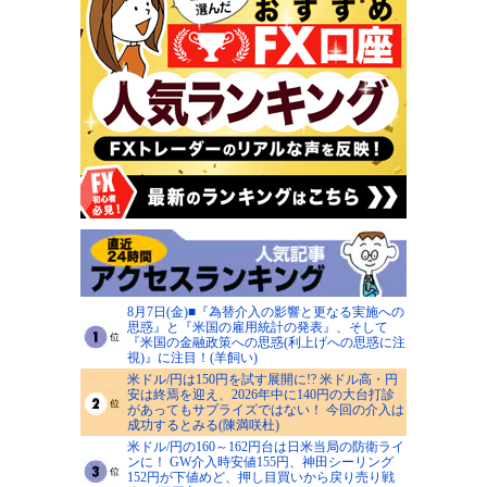
8月7日(金)■『為替介入の影響と更なる実施への
思惑』と『米国の雇用統計の発表』、そして
『米国の金融政策への思惑(利上げへの思惑に注
視)』に注目！(羊飼い)
米ドル/円は150円を試す展開に!? 米ドル高・円
安は終焉を迎え、2026年中に140円の大台打診
があってもサプライズではない！ 今回の介入は
成功するとみる(陳満咲杜)
米ドル/円の160～162円台は日米当局の防衛ライ
ンに！ GW介入時安値155円、神田シーリング
152円が下値めど、押し目買いから戻り売り戦