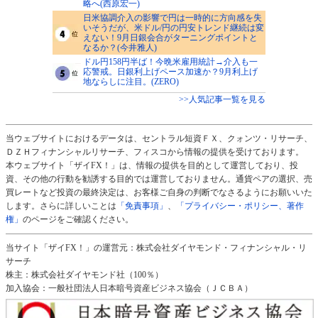
略へ(西原宏一)
日米協調介入の影響で円は一時的に方向感を失
いそうだが、米ドル/円の円安トレンド継続は変
えない！9月日銀会合がターニングポイントと
なるか？(今井雅人)
ドル円158円半ば！今晩米雇用統計→介入も一
応警戒。日銀利上げペース加速か？9月利上げ
地ならしに注目。(ZERO)
>>人気記事一覧を見る
当ウェブサイトにおけるデータは、セントラル短資ＦＸ、クォンツ・リサーチ、
ＤＺＨフィナンシャルリサーチ、フィスコから情報の提供を受けております。
本ウェブサイト「ザイFX！」は、情報の提供を目的として運営しており、投
資、その他の行動を勧誘する目的では運営しておりません。通貨ペアの選択、売
買レートなど投資の最終決定は、お客様ご自身の判断でなさるようにお願いいた
します。さらに詳しいことは
「免責事項」
、
「プライバシー・ポリシー、著作
権」
のページをご確認ください。
当サイト「ザイFX！」の運営元：株式会社ダイヤモンド・フィナンシャル・リ
サーチ
株主：株式会社ダイヤモンド社（100％）
加入協会：一般社団法人日本暗号資産ビジネス協会（ＪＣＢＡ）