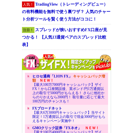
TradingView（トレーディングビュー）
人気！
の有料機能を無料で使う裏ワザ？ 人気のチャー
ト分析ツールを賢く使う方法がココに！
スプレッドが狭いおすすめFX口座が見
注目！
つかる！ 【人気13通貨ペアのスプレッド比較
表】
ヒロセ通商「LION FX」
キャッシュバック増
額
ＮＥＷ！
【最大100万7000円キャッシュバック】ザイ
FX！から口座開設後、英ポンド/円1万通貨以
上の取引で5000円がもらえる！ さらに他社か
らのりかえなら2000円！ 取引量に応じて最大
100万円のチャンスも！
FXブロードネット
【最大6万3000円キャッシュバック】当サイト
限定！1万通貨以上の取引で現金3000円がもら
えるキャンペーン実施中！
GMOクリック証券「FXネオ」
ＮＥＷ！
【最大100万4000円キャッシュバック】ザイ