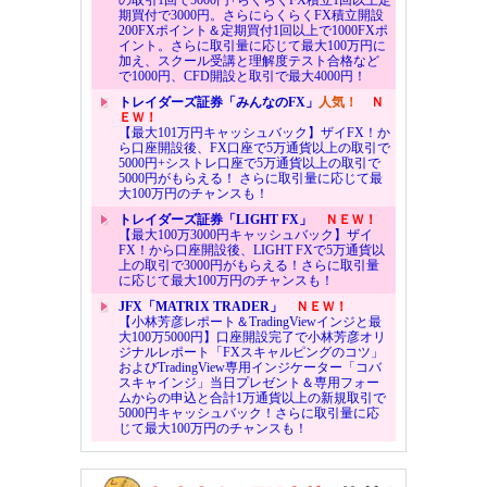
期買付で3000円。さらにらくらくFX積立開設
200FXポイント＆定期買付1回以上で1000FXポ
イント。さらに取引量に応じて最大100万円に
加え、スクール受講と理解度テスト合格など
で1000円、CFD開設と取引で最大4000円！
トレイダーズ証券「みんなのFX」
人気！
Ｎ
ＥＷ！
【最大101万円キャッシュバック】ザイFX！か
ら口座開設後、FX口座で5万通貨以上の取引で
5000円+シストレ口座で5万通貨以上の取引で
5000円がもらえる！ さらに取引量に応じて最
大100万円のチャンスも！
トレイダーズ証券「LIGHT FX」
ＮＥＷ！
【最大100万3000円キャッシュバック】ザイ
FX！から口座開設後、LIGHT FXで5万通貨以
上の取引で3000円がもらえる！さらに取引量
に応じて最大100万円のチャンスも！
JFX「MATRIX TRADER」
ＮＥＷ！
【小林芳彦レポート＆TradingViewインジと最
大100万5000円】口座開設完了で小林芳彦オリ
ジナルレポート「FXスキャルピングのコツ」
およびTradingView専用インジケーター「コバ
スキャインジ」当日プレゼント＆専用フォー
ムからの申込と合計1万通貨以上の新規取引で
5000円キャッシュバック！さらに取引量に応
じて最大100万円のチャンスも！