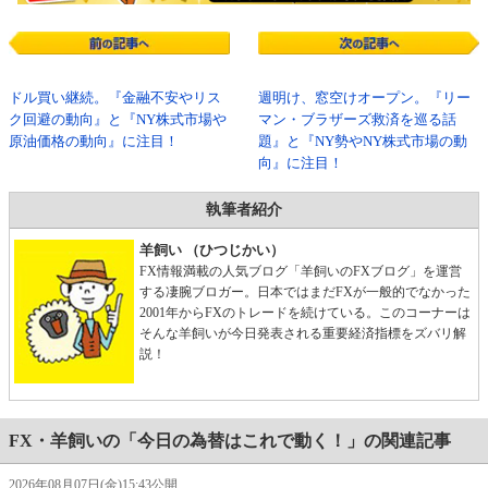
ドル買い継続。『金融不安やリス
週明け、窓空けオープン。『リー
ク回避の動向』と『NY株式市場や
マン・ブラザーズ救済を巡る話
原油価格の動向』に注目！
題』と『NY勢やNY株式市場の動
向』に注目！
執筆者紹介
羊飼い （ひつじかい）
FX情報満載の人気ブログ「羊飼いのFXブログ」を運営
する凄腕ブロガー。日本ではまだFXが一般的でなかった
2001年からFXのトレードを続けている。このコーナーは
そんな羊飼いが今日発表される重要経済指標をズバリ解
説！
FX・羊飼いの「今日の為替はこれで動く！」の関連記事
2026年08月07日(金)15:43公開