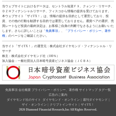
当ウェブサイトにおけるデータは、セントラル短資ＦＸ、クォンツ・リサーチ、
ＤＺＨフィナンシャルリサーチ、フィスコから情報の提供を受けております。
本ウェブサイト「ザイFX！」は、情報の提供を目的として運営しており、投
資、その他の行動を勧誘する目的では運営しておりません。通貨ペアの選択、売
買レートなど投資の最終決定は、お客様ご自身の判断でなさるようにお願いいた
します。さらに詳しいことは
「免責事項」
、
「プライバシー・ポリシー、著作
権」
のページをご確認ください。
当サイト「ザイFX！」の運営元：株式会社ダイヤモンド・フィナンシャル・リ
サーチ
株主：株式会社ダイヤモンド社（100％）
加入協会：一般社団法人日本暗号資産ビジネス協会（ＪＣＢＡ）
免責事項
会社概要
プライバシー・ポリシー、著作権
サイトマップ
タグ一覧
広告のご案内
ダイヤモンド社のサイト
ダイヤモンド・オンライン
|
週刊ダイヤモンド
|
ザイ・オンライン
|
クリプトインサイト
|
ザイFX！
2026 Diamond Financial Research,Inc All Rights Reserved.