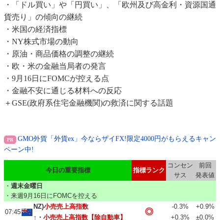
・「ドル買い」や「円買い」、「欧州及び高金利・資源国通
貨売り」の傾向の継続
・米国の経済指標
・NY株式市場の動向
・原油・商品価格の調整の継続
・欧・米の金融当局者の発言
・9月16日にFOMCが控える点
・金融不安に通じる材料への反応
＋GSE(政府系住宅金融機関)の救済に関する話題
GMO外貨「外貨ex」今ならザイFX!限定4000円がもらえるキャン
ペーン中!
コンセン
前回
今日の重要指標
指標ランク
サス
発表値
・
週末金曜日
・来週9月16日にFOMCを控える
NZ)
小売売上高指数
-0.3%
+0.9%
◎
07:45
↑・
小売売上高指数【除自動車】
+0.3%
±0.0%