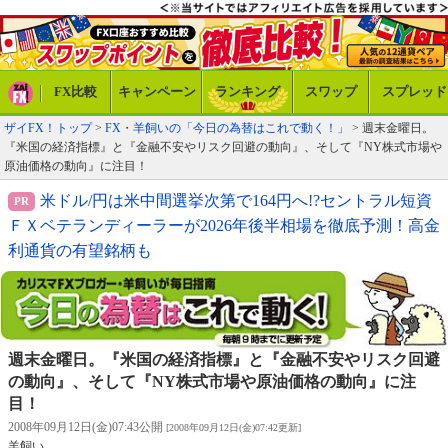
FX比較
キャンペーン
ランキング
スワップ
スプレッド
ザイFX！トップ
>
FX・羊飼いの「今日の為替はこれで動く！」
> 週末金曜日。
『米国の経済指標』と『金融不安やリスク回避の動向』、そして『NY株式市場や
原油価格の動向』に注目！
米ドル/円は米中間選挙次第で164円へ!?セントラル短資
ＦＸベテランディーラーが2026年後半相場を徹底予測！高金
利通貨の有望銘柄も
週末金曜日。『米国の経済指標』と『金融不安やリスク回避
の動向』、そして『NY株式市場や原油価格の動向』に注
目！
2008年09月12日(金)07:43公開
[2008年09月12日(金)07:42更新]
羊飼い