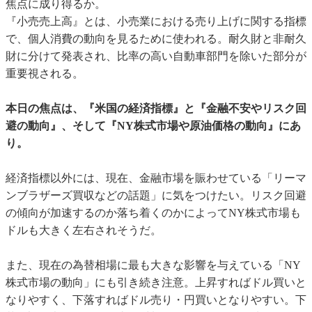
焦点に成り得るか。
『小売売上高』とは、小売業における売り上げに関する指標
で、個人消費の動向を見るために使われる。耐久財と非耐久
財に分けて発表され、比率の高い自動車部門を除いた部分が
重要視される。
本日の焦点は、『米国の経済指標』と『金融不安やリスク回
避の動向』、そして『NY株式市場や原油価格の動向』にあ
り。
経済指標以外には、現在、金融市場を賑わせている「リーマ
ンブラザーズ買収などの話題」に気をつけたい。リスク回避
の傾向が加速するのか落ち着くのかによってNY株式市場も
ドルも大きく左右されそうだ。
また、現在の為替相場に最も大きな影響を与えている「NY
株式市場の動向」にも引き続き注意。上昇すればドル買いと
なりやすく、下落すればドル売り・円買いとなりやすい。下