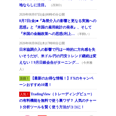
地ならしに注目。
（ZERO）
2026年08月07日(金)06時45分公開
8月7日(金)■『為替介入の影響と更なる実施への
思惑』と『米国の雇用統計の発表』、そして
『米国の金融政策への思惑(利上…
（羊飼い）
2026年08月06日(木)17時00分公開
日米協調介入の影響で円は一時的に方向感を失
いそうだが、米ドル/円の円安トレンド継続は変
えない！9月日銀会合がターニング…
（今井雅
人）
【最新のお得な情報！】FXのキャンペ
注目！
ーンおすすめ10選！
TradingView（トレーディングビュー）
人気！
の有料機能を無料で使う裏ワザ？ 人気のチャー
ト分析ツールを賢く使う方法がココに！