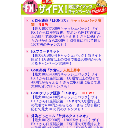
ヒロセ通商「LION FX」
キャッシュバック増
額
ＮＥＷ！
【最大100万7000円キャッシュバック】ザイ
FX！から口座開設後、英ポンド/円1万通貨以
上の取引で5000円がもらえる！ さらに他社か
らのりかえなら2000円！ 取引量に応じて最大
100万円のチャンスも！
FXブロードネット
【最大6万3000円キャッシュバック】当サイト
限定！1万通貨以上の取引で現金3000円がもら
えるキャンペーン実施中！
GMO外貨「外貨ex」
人気上昇中！
【最大100万4000円キャッシュバック】ザイ
FX！から口座開設後、1万通貨以上の取引で
4000円がもらえる！ さらに取引量に応じて最
大100万円のチャンスも！
GMOクリック証券「FXネオ」
ＮＥＷ！
【最大100万4000円キャッシュバック】ザイ
FX！から口座開設後、FXネオで1万通貨以上
の取引で4000円がもらえる！ さらに取引量に
応じて最大100万円のチャンスも！
外為どっとコム「外貨ネクストネオ」
【最大101万2000円＋1200FXポイント】ザイ
FX！から口座開設後、FX口座で1万通貨以上
の取引1回で5000円+らくらくFX積立1回以上定