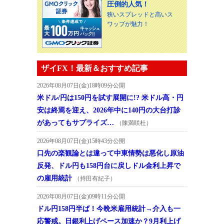
圧倒的人気！
狭いスプレッドと高いス
ワップが魅力！
ザイFX！最新＆おすすめ記事
2026年08月07日(金)18時09分公開
米ドル/円は150円を試す展開に!? 米ドル高・円
安は終焉を迎え、2026年中に140円の大台打診
があってもサプライズ…
（陳満咲杜）
2026年08月07日(金)15時43分公開
口先の楽観論とは違って中東情勢は悪化し原油
反発、ドル円も158円台に戻しドル金利上昇で
の雇用統計
（持田有紀子）
2026年08月07日(金)09時11分公開
ドル円158円半ば！今晩米雇用統計→介入も一
応警戒。日銀利上げペース加速か？9月利上げ