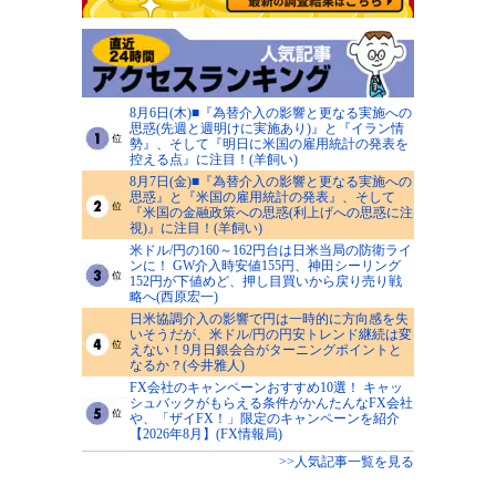
8月6日(木)■『為替介入の影響と更なる実施への
思惑(先週と週明けに実施あり)』と『イラン情
勢』、そして『明日に米国の雇用統計の発表を
控える点』に注目！(羊飼い)
8月7日(金)■『為替介入の影響と更なる実施への
思惑』と『米国の雇用統計の発表』、そして
『米国の金融政策への思惑(利上げへの思惑に注
視)』に注目！(羊飼い)
米ドル/円の160～162円台は日米当局の防衛ライ
ンに！ GW介入時安値155円、神田シーリング
152円が下値めど、押し目買いから戻り売り戦
略へ(西原宏一)
日米協調介入の影響で円は一時的に方向感を失
いそうだが、米ドル/円の円安トレンド継続は変
えない！9月日銀会合がターニングポイントと
なるか？(今井雅人)
FX会社のキャンペーンおすすめ10選！ キャッ
シュバックがもらえる条件がかんたんなFX会社
や、「ザイFX！」限定のキャンペーンを紹介
【2026年8月】(FX情報局)
>>人気記事一覧を見る