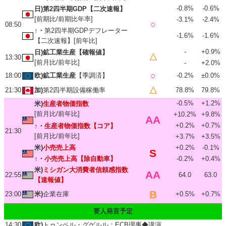
-0.8%
-0.6%
日)第2四半期GDP【二次速報】
[前期比/前期比年率]
-3.1%
-2.4%
○
08:50
↑・
第2四半期GDPデフレーター
-1.6%
-1.6%
【二次速報】[前年比]
-
+0.9%
日)鉱工業生産【確報値】
△
13:30
[前月比/前年比]
-
+2.0%
○
18:00
欧)鉱工業生産
【季調済】
-0.2%
±0.0%
△
21:30
加)
第2四半期設備稼働率
78.8%
79.8%
-0.5%
+1.2%
米)
生産者物価指数
[前月比/前年比]
+10.2%
+9.8%
AA
+0.2%
+0.7%
↑・
生産者物価指数【コア】
21:30
[前月比/前年比]
+3.7%
+3.5%
米)
小売売上高
+0.2%
-0.1%
S
↑・
小売売上高【除自動車】
-0.2%
+0.4%
米)
ミシガン大消費者信頼感指数
AA
22:55
64.0
63.0
【速報値】
B
23:00
米)
企業在庫
+0.5%
+0.7%
要人発言予定
14:30
欧)
トゥンペル・グゲルル：ECB理事◆講演