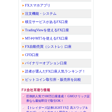
FXスマホアプリ
注文機能・システム
積立サービスがあるFX口座
TradingViewを使えるFX口座
MT4やMT5を使えるFX口座
FX自動売買（シストレ）口座
CFD口座
バイナリーオプション口座
読者が選んだFX口座人気ランキング！
ビットコイン取引所・販売所を比較
圧倒的人気で100万口座達成！ GMOクリック証
券なら最短即日で取引OK！
【トレイダーズ証券LIGHT FX】高スワップ＆