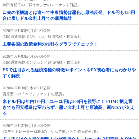
持田有紀子の「戦うオンナのマーケット日記」
口先の楽観論とは違って中東情勢は悪化し原油反発、ドル円も158円
台に戻しドル金利上昇での雇用統計
2026年08月03日(月)12:31公開
IMM通貨先物ポジション／経済指標・政策金利
主要各国の政策金利の推移をグラフでチェック！
2026年08月03日(月)09:00公開
IMM通貨先物ポジション／経済指標・政策金利
FXで注目される経済指標の特徴やポイントをFX初心者にもわかりや
すく解説！
2026年07月30日(木)16:17公開
西原宏一の「ヘッジファンドの思惑」
米ドル/円は年内170円、ユーロ/円は200円を視野に！ FOMC据え置
きでも円安構造は変わらず、悪い金利上昇と原油高、新NISAが支え
る
2026年07月27日(月)10:06公開
FXデイトレーダーZEROの「なんで動いた？ 昨日の相場」