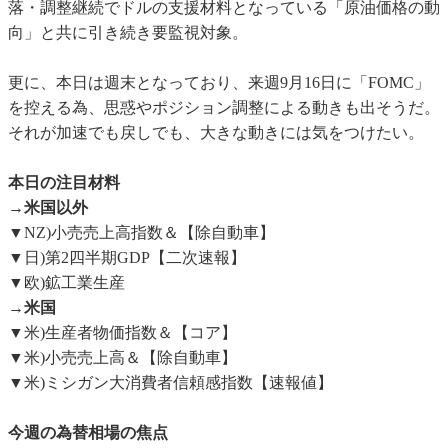
落・調整継続でドルの支援材料となっている「原油価格の動
向」と共に引き続き要監視対象。
更に、本日は週末となっており、来週9月16日に「FOMC」
を控える為、思惑やポジション調整による動きも出そうだ。
それが加速でも戻しでも、大きな動きには気をつけたい。
本日の注目材料
→米国以外
▼NZ)小売売上高指数＆【除自動車】
▼日)第2四半期GDP【二次速報】
▼欧)鉱工業生産
→米国
▼米)生産者物価指数＆【コア】
▼米)小売売上高＆【除自動車】
▼米)ミシガン大消費者信頼感指数【速報値】
今週の為替相場の焦点