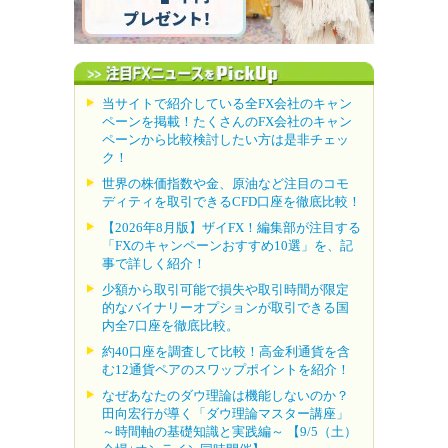
当サイトで紹介している全FX会社のキャン
ペーンを掲載！たくさんのFX会社のキャン
ペーンから比較検討したい方は是非チェッ
ク！
世界の株価指数や金、原油など注目のコモ
ディティを取引できるCFD口座を徹底比較！
【2026年8月版】ザイFX！編集部が注目する
「FXのキャンペーンおすすめ10選」を、記
事で詳しく紹介！
少額から取引可能で損失や取引時間が限定
的なバイナリーオプションが取引できる国
内全7口座を徹底比較。
約40口座を調査して比較！高金利通貨を含
む12通貨ペアのスワップポイントを紹介！
なぜあなたのダウ理論は機能しないのか？
田向宏行が導く「ダウ理論マスター講座」
～時間軸の基礎知識と実践編～ 【9/5（土）