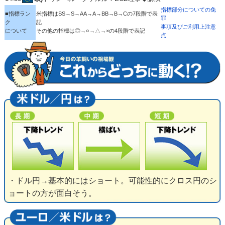
指標部分についての免
■指標ラン
米指標はSS→S→AA→A→BB→B→Cの7段階で表
罪
ク
記
事項及びご利用上注意
について
その他の指標は◎→○→△→×の4段階で表記
点
・ドル円→基本的にはショート。可能性的にクロス円のシ
ョートの方が面白そう。