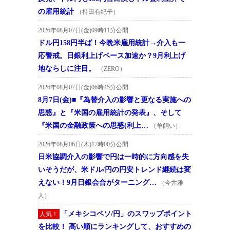
の雇用統計
（持田有紀子）
2026年08月07日(金)09時11分公開
ドル円158円半ば！今晩米雇用統計→介入も一
応警戒。日銀利上げペース加速か？9月利上げ
地ならしに注目。
（ZERO）
2026年08月07日(金)06時45分公開
8月7日(金)■『為替介入の影響と更なる実施への
思惑』と『米国の雇用統計の発表』、そして
『米国の金融政策への思惑(利上…
（羊飼い）
2026年08月06日(木)17時00分公開
日米協調介入の影響で円は一時的に方向感を失
いそうだが、米ドル/円の円安トレンド継続は変
えない！9月日銀会合がターニング…
（今井雅
人）
「メキシコペソ/円」のスワップポイント
人気！
を比較！ 高い順にランキングして、おすすめの