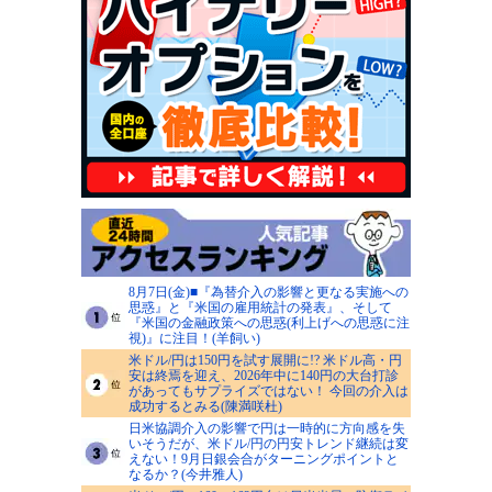
8月7日(金)■『為替介入の影響と更なる実施への
思惑』と『米国の雇用統計の発表』、そして
『米国の金融政策への思惑(利上げへの思惑に注
視)』に注目！(羊飼い)
米ドル/円は150円を試す展開に!? 米ドル高・円
安は終焉を迎え、2026年中に140円の大台打診
があってもサプライズではない！ 今回の介入は
成功するとみる(陳満咲杜)
日米協調介入の影響で円は一時的に方向感を失
いそうだが、米ドル/円の円安トレンド継続は変
えない！9月日銀会合がターニングポイントと
なるか？(今井雅人)