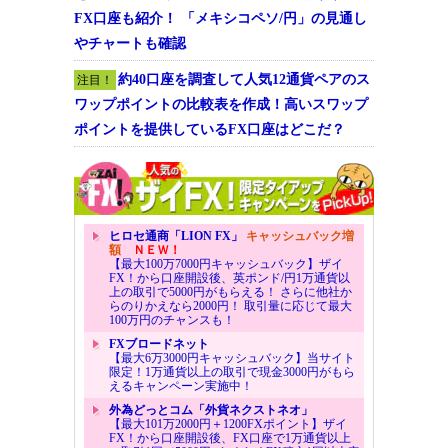
FX口座も紹介！ 「メキシコペソ/円」の見通し
やチャートも確認
約40口座を調査して人気12通貨ペアのス
注目！
ワップポイントの比較表を作成！高いスワップ
ポイントを提供しているFX口座はどこだ？
ヒロセ通商「LION FX」
キャッシュバック増
額
ＮＥＷ！
【最大100万7000円キャッシュバック】ザイ
FX！から口座開設後、英ポンド/円1万通貨以
上の取引で5000円がもらえる！ さらに他社か
らのりかえなら2000円！ 取引量に応じて最大
100万円のチャンスも！
FXブロードネット
【最大6万3000円キャッシュバック】当サイト
限定！1万通貨以上の取引で現金3000円がもら
えるキャンペーン実施中！
外為どっとコム「外貨ネクストネオ」
【最大101万2000円＋1200FXポイント】ザイ
FX！から口座開設後、FX口座で1万通貨以上