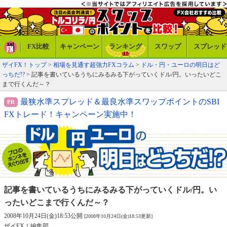
FX比較
キャンペーン
ランキング
スワップ
スプレッド
ザイFX！トップ
>
相場を見通す超強力FXコラム
>
ドル・円・ユーロの明日はど
っちだ!?
> 記事を書いているうちにみるみる下がっていくドル/円。いったいどこ
まで行くんだ～？
最狭水準スプレッド＆最良水準スワップポイントのSBI
FXトレード！キャンペーン実施中！
記事を書いているうちにみるみる下がっていくドル/円。い
ったいどこまで行くんだ～？
2008年10月24日(金)18:53公開
[2008年10月24日(金)18:53更新]
ザイFX！編集部