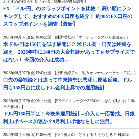
おすすめのFX会社をザイFX！編集部が徹底調査！
FX「ドル/円」のスワップポイントを比較！ 高い順にラン
キングして、おすすめのFX口座も紹介！ 約40のFX口座の
スワップポイントを調査【最新】
2026年08月07日(金)18:09公開 [陳満咲杜の「マーケットをズバリ裏読み」]
米ドル/円は150円を試す展開に!? 米ドル高・円安は終焉を
迎え、2026年中に140円の大台打診があってもサプライズで
はない！ 今回の介入は成功…
2026年08月07日(金)15:43公開 [持田有紀子の「戦うオンナのマーケット日記」]
口先の楽観論とは違って中東情勢は悪化し原油反発、ドル
円も158円台に戻しドル金利上昇での雇用統計
2026年08月07日(金)09:11公開 [FXデイトレーダーZEROの「なんで動いた？ 昨
日の相場」]
ドル円158円半ば！今晩米雇用統計→介入も一応警戒。日銀
利上げペース加速か？9月利上げ地ならしに注目。
2026年08月06日(木)17:00公開 [今井雅人の「どうする？ どうなる？ 日本経