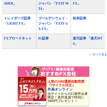
ADER」
ジャパン 「FXTF M
FX」
T4」
トレイダーズ証券
ゴールデンウェイ・
松井証券
「LIGHT FX」
ジャパン 「FXTF G
X-FX」
FXブロードネット
IG証券
楽天証券 「楽天MT
4」
>> すべて見る
人気の1000通貨自動売買
『iサイクル注文』
外為オンライン
当サイトからの口座申込者
限定！条件達成で特別に
3000円プレゼント！