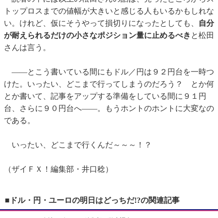
トップロスまでの値幅が大きいと感じる人もいるかもしれな
い。けれど、仮にそうやって損切りになったとしても、
自分
が耐えられるだけの小さなポジション量に止めるべき
と松田
さんは言う。
——とこう書いている間にもドル／円は９２円台を一時つ
けた。いったい、どこまで行ってしまうのだろう？ とか何
とか書いて、記事をアップする準備をしている間に９１円
台、さらに９０円台へ——。もうホントのホントに大変なの
である。
いったい、どこまで行くんだ～～～！？
（ザイＦＸ！編集部・井口稔）
■ドル・円・ユーロの明日はどっちだ!?の関連記事