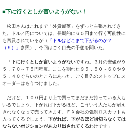
■下に行くとしか言いようがない！
松田さんはこれまで「外貨崩落」をずっと主張されてき
た。ドル／円については、長期的に６５円まで行く可能性に
も言及されているが（
「ドルはどこまで下がるのか？
（５）」
参照）、今回はごく目先の予想を聞いた。
「
下に行くとしか言いようがない
ですね。３月の安値が９
５．７０～７５円程度。ここを割れた９５．５０～６０や９
５．４０ぐらいのところにあった、ごく目先のストップロス
オーダーはもうつけました。
だけど、１００円より上で買ってまだまだ持っている人も
いるでしょう。下がれば下がるほど、こういう人たちが耐え
きれなくなって売ってきます。ＦＸ会社の強制ロスカットも
入ってくるでしょう。
下がれば、下がるほど損切らなくては
ならないポジションがあぶり出されてくる
わけです」