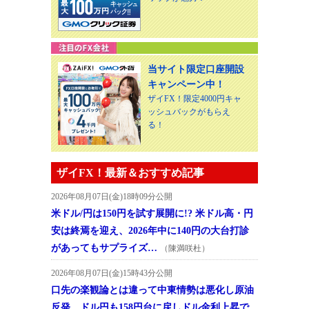
当サイト限定口座開設
キャンペーン中！
ザイFX！限定4000円キャ
ッシュバックがもらえ
る！
ザイFX！最新＆おすすめ記事
2026年08月07日(金)18時09分公開
米ドル/円は150円を試す展開に!? 米ドル高・円
安は終焉を迎え、2026年中に140円の大台打診
があってもサプライズ…
（陳満咲杜）
2026年08月07日(金)15時43分公開
口先の楽観論とは違って中東情勢は悪化し原油
反発、ドル円も158円台に戻しドル金利上昇で