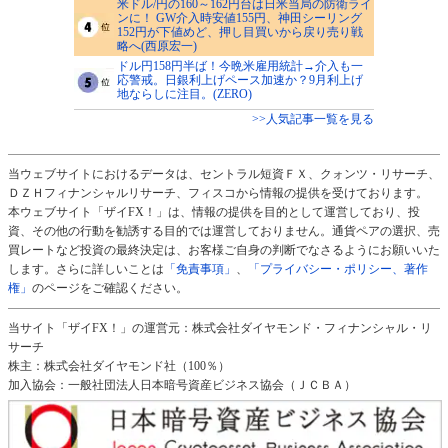
米ドル/円の160～162円台は日米当局の防衛ライ
ンに！ GW介入時安値155円、神田シーリング
152円が下値めど、押し目買いから戻り売り戦
略へ(西原宏一)
ドル円158円半ば！今晩米雇用統計→介入も一
応警戒。日銀利上げペース加速か？9月利上げ
地ならしに注目。(ZERO)
>>人気記事一覧を見る
当ウェブサイトにおけるデータは、セントラル短資ＦＸ、クォンツ・リサーチ、
ＤＺＨフィナンシャルリサーチ、フィスコから情報の提供を受けております。
本ウェブサイト「ザイFX！」は、情報の提供を目的として運営しており、投
資、その他の行動を勧誘する目的では運営しておりません。通貨ペアの選択、売
買レートなど投資の最終決定は、お客様ご自身の判断でなさるようにお願いいた
します。さらに詳しいことは
「免責事項」
、
「プライバシー・ポリシー、著作
権」
のページをご確認ください。
当サイト「ザイFX！」の運営元：株式会社ダイヤモンド・フィナンシャル・リ
サーチ
株主：株式会社ダイヤモンド社（100％）
加入協会：一般社団法人日本暗号資産ビジネス協会（ＪＣＢＡ）