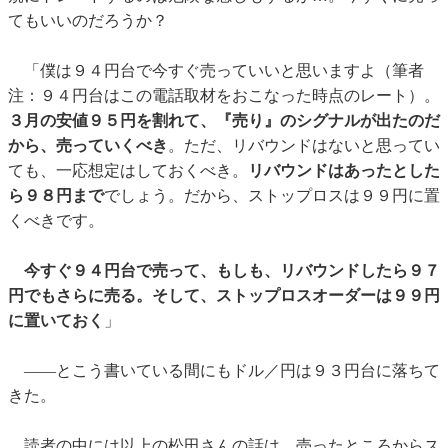
てもいいのだろうか？
「僕は９４円台で今すぐ売っていいと思いますよ（筆者
注：９４円台はこの電話取材をおこなった時点のレート）。
３月の安値９５円を割れて、『売り』のシグナルが出たのだ
から、売っていくべき
。ただ、リバウンドはないと思ってい
ても、一応想定はしておくべき。
リバウンドはあったとした
ら９８円まで
でしょう。だから、ストップロスは９９円に置
くべきです。
今すぐ９４円台で売って、もしも、リバウンドしたら９７
円でもさらに売る。そして、ストップロスオーダーは９９円
に置いておく
」
——とこう書いている間にもドル／円は９３円台に落ちて
きた。
読者の中には以上の松田さんの話は、売ったところからス