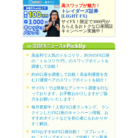
高スワップが魅力！
トレイダーズ証券
[LIGHT FX]
ザイFX！限定で3000円が
もらえるおトクな口座開設
キャンペーン実施中！
高金利で人気のトルコリラ。 約30のFX口座
の「トルコリラ/円」のスワップポイントを
調査して比較！
約40口座を調査して比較！高金利通貨を含
む12通貨ペアのスワップポイントを紹介！
ザイFX！では簡単なアンケート調査を行な
っております。お手数おかけしますがご協
力をお願いいたします！
毎月更新中！人気FX口座ランキング。 ラン
クインしたFX口座のキャンペーン情報、お
すすめポイントなどを初心者にもわかりや
すく解説。
MT4おすすめFX口座比較！「スプレッド」
や「スワップポイント」で比較して一覧表