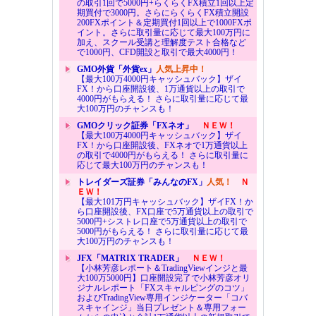
の取引1回で5000円+らくらくFX積立1回以上定
期買付で3000円。さらにらくらくFX積立開設
200FXポイント＆定期買付1回以上で1000FXポ
イント。さらに取引量に応じて最大100万円に
加え、スクール受講と理解度テスト合格など
で1000円、CFD開設と取引で最大4000円！
GMO外貨「外貨ex」
人気上昇中！
【最大100万4000円キャッシュバック】ザイ
FX！から口座開設後、1万通貨以上の取引で
4000円がもらえる！ さらに取引量に応じて最
大100万円のチャンスも！
GMOクリック証券「FXネオ」
ＮＥＷ！
【最大100万4000円キャッシュバック】ザイ
FX！から口座開設後、FXネオで1万通貨以上
の取引で4000円がもらえる！ さらに取引量に
応じて最大100万円のチャンスも！
トレイダーズ証券「みんなのFX」
人気！
Ｎ
ＥＷ！
【最大101万円キャッシュバック】ザイFX！か
ら口座開設後、FX口座で5万通貨以上の取引で
5000円+シストレ口座で5万通貨以上の取引で
5000円がもらえる！ さらに取引量に応じて最
大100万円のチャンスも！
JFX「MATRIX TRADER」
ＮＥＷ！
【小林芳彦レポート＆TradingViewインジと最
大100万5000円】口座開設完了で小林芳彦オリ
ジナルレポート「FXスキャルピングのコツ」
およびTradingView専用インジケーター「コバ
スキャインジ」当日プレゼント＆専用フォー