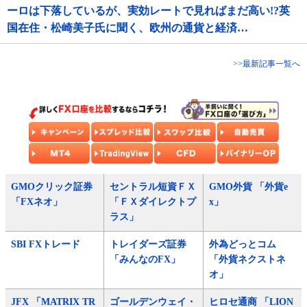
ーロは下落しているが、実効レートで見ればまだ高い!?英
国在住・松崎美子氏に聞く、欧州の通貨と経済…
>>最新記事一覧へ
GMOクリック証券
セントラル短資ＦＸ
GMO外貨 「外貨e
「FXネオ」
「ＦＸダイレクトプ
x」
ラス」
SBI FXトレード
トレイダーズ証券
外為どっとコム
「みんなのFX」
「外貨ネクストネ
オ」
JFX 「MATRIX TR
ゴールデンウェイ・
ヒロセ通商 「LION