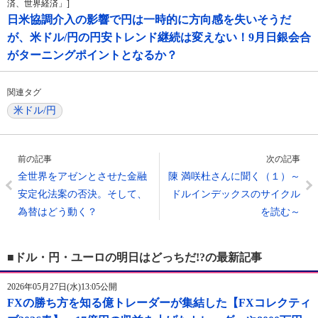
済、世界経済」]
日米協調介入の影響で円は一時的に方向感を失いそうだ
が、米ドル/円の円安トレンド継続は変えない！9月日銀会合
がターニングポイントとなるか？
関連タグ
米ドル/円
前の記事
次の記事
全世界をアゼンとさせた金融
陳 満咲杜さんに聞く（１）～
安定化法案の否決。そして、
ドルインデックスのサイクル
為替はどう動く？
を読む～
■ドル・円・ユーロの明日はどっちだ!?の最新記事
2026年05月27日(水)13:05公開
FXの勝ち方を知る億トレーダーが集結した【FXコレクティ