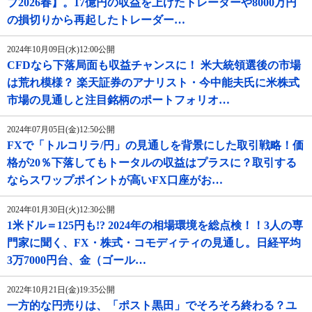
ブ2026春】。17億円の収益を上げたトレーダーや8000万円
の損切りから再起したトレーダー…
2024年10月09日(水)12:00公開
CFDなら下落局面も収益チャンスに！ 米大統領選後の市場
は荒れ模様？ 楽天証券のアナリスト・今中能夫氏に米株式
市場の見通しと注目銘柄のポートフォリオ…
2024年07月05日(金)12:50公開
FXで「トルコリラ/円」の見通しを背景にした取引戦略！価
格が20％下落してもトータルの収益はプラスに？取引する
ならスワップポイントが高いFX口座がお…
2024年01月30日(火)12:30公開
1米ドル＝125円も!? 2024年の相場環境を総点検！！3人の専
門家に聞く、FX・株式・コモディティの見通し。日経平均
3万7000円台、金（ゴール…
2022年10月21日(金)19:35公開
一方的な円売りは、「ポスト黒田」でそろそろ終わる？ユ