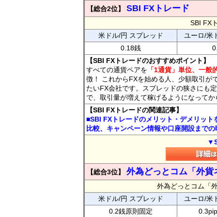
SBI FXトレード
【総合2位】
SBI 
米ドル/円 スプレッド
ユーロ/米
0.18銭
0
【SBI FXトレードのおすすめポイント】
すべての通貨ペアを
「1通貨」単位、一般的
徴！ これからFXを始める人、少額取引が
たいFX会社です。スプレッドの狭さにも定
で、取引量が増えて稼げるようになってか
【SBI FXトレードの関連記事】
■SBI FXトレードのメリット・デメリッ
比較、キャンペーン情報や口座開設までの
▼
外為どっとコム「外貨
【総合3位】
外為どっとコム「
米ドル/円 スプレッド
ユーロ/米
0.2銭原則固定
0.3p