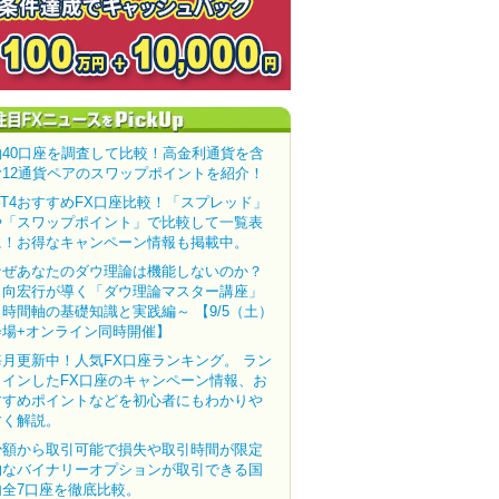
約40口座を調査して比較！高金利通貨を含
む12通貨ペアのスワップポイントを紹介！
MT4おすすめFX口座比較！「スプレッド」
や「スワップポイント」で比較して一覧表
に！お得なキャンペーン情報も掲載中。
なぜあなたのダウ理論は機能しないのか？
田向宏行が導く「ダウ理論マスター講座」
～時間軸の基礎知識と実践編～ 【9/5（土）
会場+オンライン同時開催】
毎月更新中！人気FX口座ランキング。 ラン
クインしたFX口座のキャンペーン情報、お
すすめポイントなどを初心者にもわかりや
すく解説。
少額から取引可能で損失や取引時間が限定
的なバイナリーオプションが取引できる国
内全7口座を徹底比較。