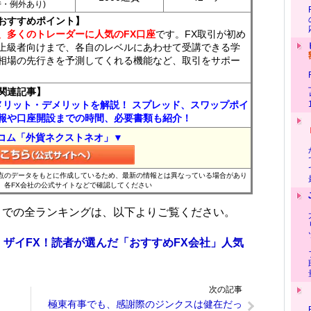
7時・例外あり)
おすすめポイント】
、多くのトレーダーに人気のFX口座
です。FX取引が初め
上級者向けまで、各自のレベルにあわせて受講できる学
相場の先行きを予測してくれる機能など、取引をサポー
関連記事】
メリット・デメリットを解説！ スプレッド、スワップポイ
報や口座開設までの時間、必要書類も紹介！
コム「外貨ネクストネオ」▼
時点のデータをもとに作成しているため、最新の情報とは異なっている場合があり
、各FX会社の公式サイトなどで確認してください
位までの全ランキングは、以下よりご覧ください。
 ザイFX！読者が選んだ「おすすめFX会社」人気
次の記事
極東有事でも、感謝際のジンクスは健在だっ