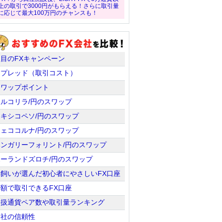
上の取引で3000円がもらえる！さらに取引量
に応じて最大100万円のチャンスも！
注目のFXキャンペーン
スプレッド（取引コスト）
スワップポイント
トルコリラ/円のスワップ
メキシコペソ/円のスワップ
チェココルナ/円のスワップ
ハンガリーフォリント/円のスワップ
ポーランドズロチ/円のスワップ
羊飼いが選んだ初心者にやさしいFX口座
少額で取引できるFX口座
取扱通貨ペア数や取引量ランキング
会社の信頼性