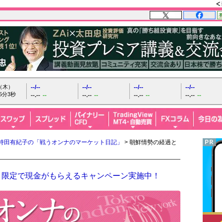
日（木）
--/--
--/--
--/--
--/--
5分5秒
--.--
--
--.--
--
--.--
--
--.--
--
持田有紀子の「戦うオンナのマーケット日記」
> 朝鮮情勢の経過と
！限定で現金がもらえるキャンペーン実施中！