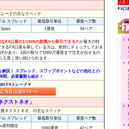
人気！
FX口
FXトレードの主なスペック
ドル スプレッド
最低取引単位
通貨ペア数
.3pips
1通貨
34ペア
なFX口座の1/1000の規模から取引できる
のが最大の特
できるFX口座を探している方は、絶対にチェックしておき
評があり、1回の取引で1000万通貨まで注文が出せるの
らも長く使い続けられます。
トを解説！ スプレッド、スワップポイントなどの他社との
時間、必要書類も紹介！
SBI FXトレード▼
ネクストネオ」
外貨ネクストネオ」の主なスペック
ドル スプレッド
最低取引単位
通貨ペア数
ips原則固定
1000通貨
42ペア