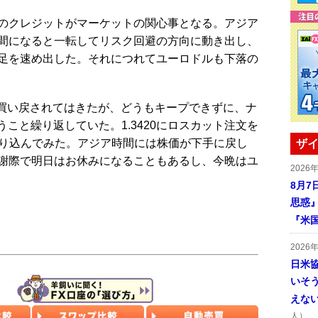
のクレジットがマーケットの関心事となる。アジア
間になると一転してリスク回避の方向に動き出し、
足を速め出した。それにつれてユーロドルも下落の
まで買い戻されてはきたが、どうもキープできずに、ナ
うこと繰り返していた。1.3420にロスカット注文を
を売り込んでみた。アジア時間には株価が下手に戻し
ザイ
謝際で明日はお休みになることもあるし、今晩はユ
2026
8月7
思惑
『米
2026
日米
いそ
えな
人）