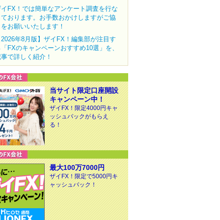
ザイFX！では簡単なアンケート調査を行な
っております。お手数おかけしますがご協
力をお願いいたします！
【2026年8月版】ザイFX！編集部が注目す
る「FXのキャンペーンおすすめ10選」を、
記事で詳しく紹介！
当サイト限定口座開設
キャンペーン中！
ザイFX！限定4000円キャ
ッシュバックがもらえ
る！
最大100万7000円
ザイFX！限定で5000円キ
ャッシュバック！