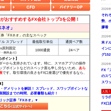
2026
それ
読者がおすすめするFX会社トップ3を公開！
勢、
膠着
Xネオ」
証券「FXネオ」の主なスペック
2026
ドル スプレッド
最低取引単位
通貨ペア数
米ドル
ips原則固定
インに
1000通貨
24ペア
7時・例外あり)
グ15
めポイント】
ダーから支持されています。特に、スマホアプリの操作
2026
ップポイントなどのスペック面も申し分ないため、
あら
FX「
座
です。取引環境の良さをFX口座選びで優先するなら、
のス
スワ
事】
ト・デメリットを解説！ スプレッド、スワップポイントな
人気！
座開設までの時間、必要書類も紹介！
リラ
リック証券「FXネオ」▼
FX口