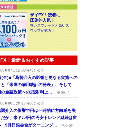
ザイFX！読者に
圧倒的人気！
狭いスプレッドと高いス
ワップが魅力！
FX！最新＆おすすめ記事
年08月07日(金)06時45分公開
日(金)■『為替介入の影響と更なる実施への
』と『米国の雇用統計の発表』、そして
国の金融政策への思惑(利上…
（羊飼い）
年08月06日(木)17時00分公開
協調介入の影響で円は一時的に方向感を失
うだが、米ドル/円の円安トレンド継続は変
い！9月日銀会合がターニング…
（今井雅