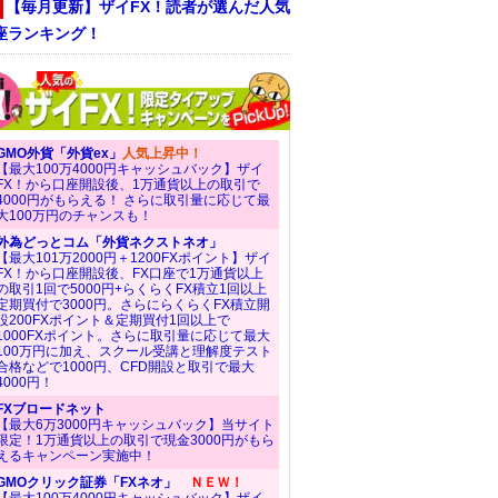
【毎月更新】ザイFX！読者が選んだ人気
座ランキング！
GMO外貨「外貨ex」
人気上昇中！
【最大100万4000円キャッシュバック】ザイ
FX！から口座開設後、1万通貨以上の取引で
4000円がもらえる！ さらに取引量に応じて最
大100万円のチャンスも！
外為どっとコム「外貨ネクストネオ」
【最大101万2000円＋1200FXポイント】ザイ
FX！から口座開設後、FX口座で1万通貨以上
の取引1回で5000円+らくらくFX積立1回以上
定期買付で3000円。さらにらくらくFX積立開
設200FXポイント＆定期買付1回以上で
1000FXポイント。さらに取引量に応じて最大
100万円に加え、スクール受講と理解度テスト
合格などで1000円、CFD開設と取引で最大
4000円！
FXブロードネット
【最大6万3000円キャッシュバック】当サイト
限定！1万通貨以上の取引で現金3000円がもら
えるキャンペーン実施中！
GMOクリック証券「FXネオ」
ＮＥＷ！