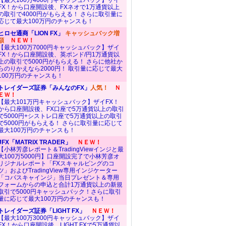
【最大100万4000円キャッシュバック】ザイ
FX！から口座開設後、FXネオで1万通貨以上
の取引で4000円がもらえる！ さらに取引量に
応じて最大100万円のチャンスも！
ヒロセ通商「LION FX」
キャッシュバック増
額
ＮＥＷ！
【最大100万7000円キャッシュバック】ザイ
FX！から口座開設後、英ポンド/円1万通貨以
上の取引で5000円がもらえる！ さらに他社か
らのりかえなら2000円！ 取引量に応じて最大
100万円のチャンスも！
トレイダーズ証券「みんなのFX」
人気！
Ｎ
ＥＷ！
【最大101万円キャッシュバック】ザイFX！
から口座開設後、FX口座で5万通貨以上の取引
で5000円+シストレ口座で5万通貨以上の取引
で5000円がもらえる！ さらに取引量に応じて
最大100万円のチャンスも！
JFX「MATRIX TRADER」
ＮＥＷ！
【小林芳彦レポート＆TradingViewインジと最
大100万5000円】口座開設完了で小林芳彦オ
リジナルレポート「FXスキャルピングのコ
ツ」およびTradingView専用インジケーター
「コバスキャインジ」当日プレゼント＆専用
フォームからの申込と合計1万通貨以上の新規
取引で5000円キャッシュバック！さらに取引
量に応じて最大100万円のチャンスも！
トレイダーズ証券「LIGHT FX」
ＮＥＷ！
【最大100万3000円キャッシュバック】ザイ
FX！から口座開設後、LIGHT FXで5万通貨以