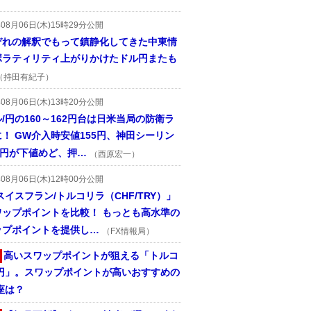
年08月06日(木)15時29分公開
ぞれの解釈でもって鎮静化してきた中東情
ボラティリティ上がりかけたドル円またも
（持田有紀子）
年08月06日(木)13時20分公開
/円の160～162円台は日米当局の防衛ラ
！ GW介入時安値155円、神田シーリン
2円が下値めど、押…
（西原宏一）
年08月06日(木)12時00分公開
スイスフラン/トルコリラ（CHF/TRY）」
ワップポイントを比較！ もっとも高水準の
ップポイントを提供し…
（FX情報局）
高いスワップポイントが狙える「トルコ
/円」。スワップポイントが高いおすすめの
座は？