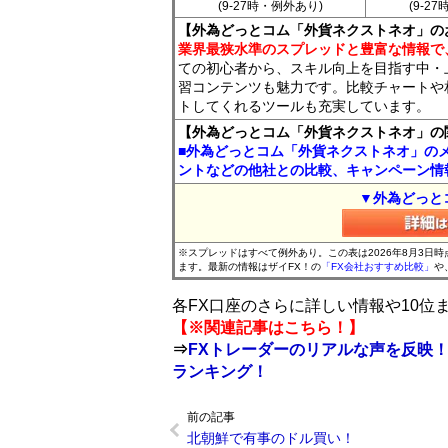
(9-27時・例外あり)
(9-2
【外為どっとコム「外貨ネクストネオ」の
業界最狭水準のスプレッドと豊富な情報で
ての初心者から、スキル向上を目指す中・
習コンテンツも魅力です。比較チャートや
トしてくれるツールも充実しています。
【外為どっとコム「外貨ネクストネオ」の
■外為どっとコム「外貨ネクストネオ」の
ントなどの他社との比較、キャンペーン情
▼外為どっと
※スプレッドはすべて例外あり。この表は2026年8月3日
ます。最新の情報はザイFX！の
「FX会社おすすめ比較」
や
各FX口座のさらに詳しい情報や10
【※関連記事はこちら！】
⇒
FXトレーダーのリアルな声を反映！
ランキング！
前の記事
北朝鮮で有事のドル買い！