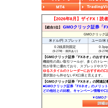
【2026年8月】ザイFX！
GMOクリック証券「F
【総合1位】
GMOクリック
米ドル/円 スプレッド
ユーロ/米
0.2銭原則固定
0.3p
(9-27時・例外あり)
(9-2
【GMOクリック証券「FXネオ」のおすす
機能性の高い取引ツールが、多くのトレー
性が非常に優れており、スプレッドやスワ
ゆるスタイルのトレーダーにおすすめの口
選択肢から外せないFX口座と言えます。
【GMOクリック証券「FXネオ」の関連記
■GMOクリック証券「FXネオ」のメリッ
どの他社との比較、キャンペーン情報や口
▼GMOク