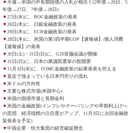
▼
今週→米国の中長期国債の入札が相次ぐ(2年債→26日、5
年債→27日、7年債→28日)
▼
27日(水)に、BOC金融政策の発表
▼
28日(木)に、日銀金融政策の発表
▼
28日(木)に、ECB金融政策の発表
▼
28日(木)に、米国の第3四半期GDP【速報値】/個人消費
【速報値】の発表
▼
30日(土)・31日(日)に、G20首脳会議が開催
▼
31日(日)に、日本の衆議院選挙の投開票
▼
11月3日(水)に、FOMC金融政策の結果発表を控える
▼
直近で強まっている日本円売りの流れ
▼
米ドルの方向性
▼
主要な株式市場(米国中心)
▼
米国の国債市場と長期金利
▼
米国の金融政策(インフレやテーパリングや早期利上げへ
の思惑、経済指標の注目度がアップ、11月3日に次回金融政
策発表を予定)
▼
中国企業・恒大集団の経営破綻懸念