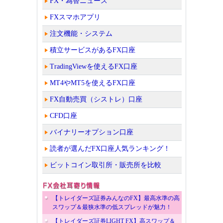
FX・為替ニュース
FXスマホアプリ
注文機能・システム
積立サービスがあるFX口座
TradingViewを使えるFX口座
MT4やMT5を使えるFX口座
FX自動売買（シストレ）口座
CFD口座
バイナリーオプション口座
読者が選んだFX口座人気ランキング！
ビットコイン取引所・販売所を比較
【トレイダーズ証券みんなのFX】最高水準の高
スワップ＆最狭水準の低スプレッドが魅力！
【トレイダーズ証券LIGHT FX】高スワップ＆