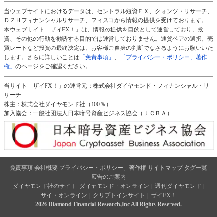
当ウェブサイトにおけるデータは、セントラル短資ＦＸ、クォンツ・リサーチ、
ＤＺＨフィナンシャルリサーチ、フィスコから情報の提供を受けております。
本ウェブサイト「ザイFX！」は、情報の提供を目的として運営しており、投
資、その他の行動を勧誘する目的では運営しておりません。通貨ペアの選択、売
買レートなど投資の最終決定は、お客様ご自身の判断でなさるようにお願いいた
します。さらに詳しいことは
「免責事項」
、
「プライバシー・ポリシー、著作
権」
のページをご確認ください。
当サイト「ザイFX！」の運営元：株式会社ダイヤモンド・フィナンシャル・リ
サーチ
株主：株式会社ダイヤモンド社（100％）
加入協会：一般社団法人日本暗号資産ビジネス協会（ＪＣＢＡ）
免責事項
会社概要
プライバシー・ポリシー、著作権
サイトマップ
タグ一覧
広告のご案内
ダイヤモンド社のサイト
ダイヤモンド・オンライン
|
週刊ダイヤモンド
|
ザイ・オンライン
|
クリプトインサイト
|
ザイFX！
2026 Diamond Financial Research,Inc All Rights Reserved.