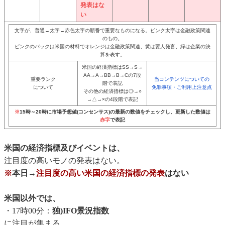
発表はな
い
文字が、普通→太字→赤色太字の順番で重要なものになる。ピンク太字は金融政策関連
のもの。
ピンクのバックは米国の材料でオレンジは金融政策関連、黄は要人発言、緑は企業の決
算を表す。
米国の経済指標はSS→S→
AA→A→BB→B→Cの7段
重要ランク
当コンテンツについての
階で表記
について
免罪事項・ご利用上注意点
その他の経済指標は◎→○
→△→×の4段階で表記
※
15時～20時に市場予想値(コンセンサス)の最新の数値をチェックし、更新した数値は
赤字
で表記
米国の経済指標及びイベントは、
注目度の高いモノの発表はない。
※
本日→
注目度の高い米国の経済指標の発表
はない
米国以外では、
・17時00分：
独)IFO景況指数
に注目が集まる。