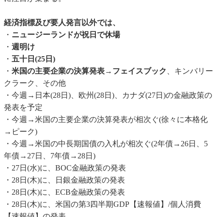
経済指標及び要人発言以外では、
・
ニュージーランドが祝日で休場
・
週明け
・
五十日(25日)
・
米国の主要企業の決算発表
→
フェイスブック
、キンバリー
クラーク、その他
・今週→日本(28日)、欧州(28日)、カナダ(27日)の金融政策の
発表を予定
・今週→米国の主要企業の決算発表が相次ぐ(徐々に本格化
→ピーク)
・今週→米国の中長期国債の入札が相次ぐ(2年債→26日、5
年債→27日、7年債→28日)
・27日(水)に、BOC金融政策の発表
・28日(木)に、日銀金融政策の発表
・28日(木)に、ECB金融政策の発表
・28日(木)に、米国の第3四半期GDP【速報値】/個人消費
【速報値】の発表