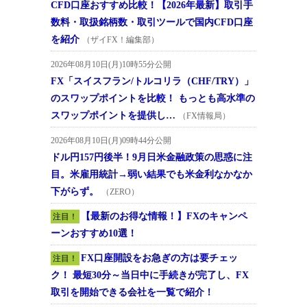
CFD口座おすすめ比較！【2026年最新】取引手
数料・取扱銘柄数・取引ツールで国内CFD口座
を紹介
（ザイFX！編集部）
2026年08月10日(月)10時55分公開
FX「スイスフラン/トルコリラ（CHF/TRY）」
のスワップポイントを比較！ もっとも高水準の
スワップポイントを提供し…
（FX情報局）
2026年08月10日(月)09時44分公開
ドル円157円後半！9月日米金融政策の思惑に注
目。米雇用統計→弱い結果でも米金利なかなか
下がらず。
（ZERO）
【最新のお得な情報！】FXのキャンペ
注目！
ーンおすすめ10選！
FX口座開設をお急ぎの方は要チェッ
注目！
ク！ 最短30分～当日中に手続きが完了し、FX
取引を開始できる会社を一覧で紹介！