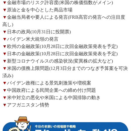
▼
金融市場のリスク許容度(米国の株価指数がメイン)
▼
原油と金を中心とした商品市場
▼
金融当局者や要人による発言(FRB高官の発言への注目度
高し)
▼
日本の政局(10月31日に投開票)
▼
バイデン米大統領の発言
▼
欧州の金融政策(10月28日に次回金融政策発表を予定)
▼
日本の金融政策(10月28日に次回金融政策発表を予定)
▼
新型コロナウイルスの感染状況(変異株の拡大など)
▼
米国の債務上限問題(12月3日分までのつなぎ予算案を可決
済み)
▼
バイデン政権による景気刺激策や増税案
▼
中国政府による民間企業への締め付け問題
▼
米中対立の悪化や米国による中国排除の動き
▼
アフガニスタン情勢