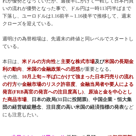
れが優勢となっていたが、週後半にかけて一転して日本円買
いの流れが優勢となった事で、ドル円は一時113円半ばまで
下落し、ユーロドルは1.16前半～1.16後半で推移して、週末
クローズを迎えている。
週明けの為替相場は、先週末の終値と同レベルでスタートし
ている。
本日は、
米ドルの方向性
と
主要な株式市場
及び
米国の長期金
利の動向
、
米国の金融政策への思惑
が重要となる。
その他、
10月上旬～半ばにかけて強まった日本円売りの流れ
の行方
や
金融市場のリスク許容度
、
金融当局者や要人による
発言(FRB高官の発言への注目度高し)
、
原油と金を中心とし
た商品市場
、
日本の政局(31日に投開票)
、
中国企業・恒大集
団の経営破綻懸念
、
注目度の高い米国の経済指標の発表
など
にも注意したい。