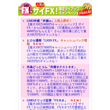
GMO外貨「外貨ex」
人気上昇中！
【最大100万4000円キャッシュバック】ザイ
FX！から口座開設後、1万通貨以上の取引で
4000円がもらえる！ さらに取引量に応じて最
大100万円のチャンスも！
ヒロセ通商「LION FX」
キャッシュバック増
額
ＮＥＷ！
【最大100万7000円キャッシュバック】ザイ
FX！から口座開設後、英ポンド/円1万通貨以
上の取引で5000円がもらえる！ さらに他社か
らのりかえなら2000円！ 取引量に応じて最大
100万円のチャンスも！
外為どっとコム「外貨ネクストネオ」
【最大101万2000円＋1200FXポイント】ザイ
FX！から口座開設後、FX口座で1万通貨以上
の取引1回で5000円+らくらくFX積立1回以上定
期買付で3000円。さらにらくらくFX積立開設
200FXポイント＆定期買付1回以上で1000FXポ
イント。さらに取引量に応じて最大100万円に
加え、スクール受講と理解度テスト合格など
で1000円、CFD開設と取引で最大4000円！
GMOクリック証券「FXネオ」
ＮＥＷ！
【最大100万4000円キャッシュバック】ザイ
FX！から口座開設後、FXネオで1万通貨以上