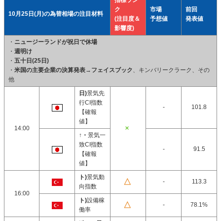
指標ラン
ク
市場
前回
10月25日(月)の為替相場の注目材料
(注目度＆
予想値
発表値
影響度)
・
ニュージーランドが祝日で休場
・
週明け
・
五十日(25日)
・
米国の主要企業の決算発表
→
フェイスブック
、キンバリークラーク、その
他
日)
景気先
行CI指数
-
101.8
【確報
値】
14:00
↑・
景気一
致CI指数
-
91.5
【確報
値】
ト)
景気動
-
113.3
向指数
16:00
ト)
設備稼
-
78.1%
働率