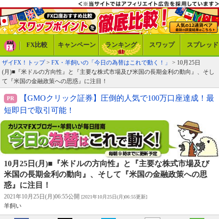
FX比較
キャンペーン
ランキング
スワップ
スプレッド
ザイFX！トップ
>
FX・羊飼いの「今日の為替はこれで動く！」
> 10月25日
(月)■『米ドルの方向性』と『主要な株式市場及び米国の長期金利の動向』、そし
て『米国の金融政策への思惑』に注目！
【GMOクリック証券】圧倒的人気で100万口座達成！最
短即日で取引可能！
10月25日(月)■『米ドルの方向性』と『主要な株式市場及び
米国の長期金利の動向』、そして『米国の金融政策への思
惑』に注目！
2021年10月25日(月)06:55公開
[2021年10月25日(月)06:55更新]
羊飼い