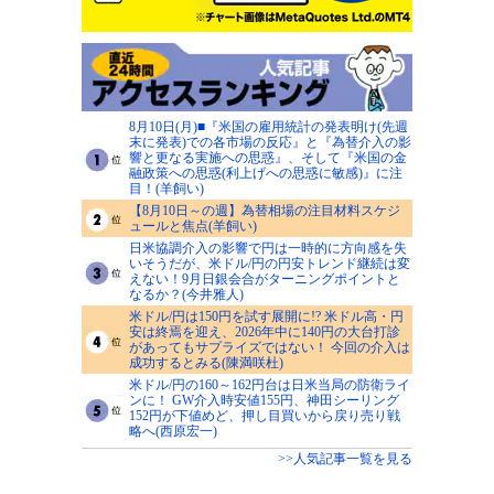
8月10日(月)■『米国の雇用統計の発表明け(先週
末に発表)での各市場の反応』と『為替介入の影
響と更なる実施への思惑』、そして『米国の金
融政策への思惑(利上げへの思惑に敏感)』に注
目！(羊飼い)
【8月10日～の週】為替相場の注目材料スケジ
ュールと焦点(羊飼い)
日米協調介入の影響で円は一時的に方向感を失
いそうだが、米ドル/円の円安トレンド継続は変
えない！9月日銀会合がターニングポイントと
なるか？(今井雅人)
米ドル/円は150円を試す展開に!? 米ドル高・円
安は終焉を迎え、2026年中に140円の大台打診
があってもサプライズではない！ 今回の介入は
成功するとみる(陳満咲杜)
米ドル/円の160～162円台は日米当局の防衛ライ
ンに！ GW介入時安値155円、神田シーリング
152円が下値めど、押し目買いから戻り売り戦
略へ(西原宏一)
>>人気記事一覧を見る