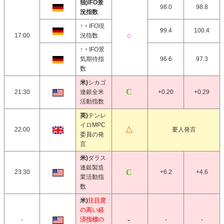
独)IFO景
98.0
98.8
況指数
↑・
IFO現
99.4
100.4
17:00
況指数
↑・
IFO景
気期待指
96.6
97.3
数
米)
シカゴ
21:30
連銀全米
+0.20
+0.29
活動指数
英)
テンレ
イロMPC
22:00
要人発言
委員の発
言
米)
ダラス
連銀製造
23:30
+6.2
+4.6
業活動指
数
米)
注目度
の高い経
-
済指標の
-
-