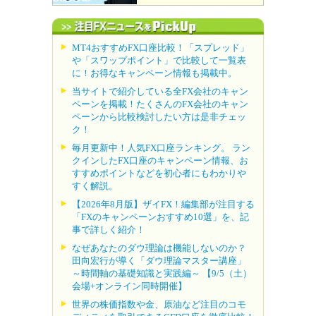
MT4おすすめFX口座比較！「スプレッド」
や「スワップポイント」で比較して一覧表
に！お得なキャンペーン情報も掲載中。
当サイトで紹介している全FX会社のキャン
ペーンを掲載！たくさんのFX会社のキャン
ペーンから比較検討したい方は是非チェッ
ク！
毎月更新中！人気FX口座ランキング。 ラン
クインしたFX口座のキャンペーン情報、お
すすめポイントなどを初心者にもわかりや
すく解説。
【2026年8月版】ザイFX！編集部が注目する
「FXのキャンペーンおすすめ10選」を、記
事で詳しく紹介！
なぜあなたのダウ理論は機能しないのか？
田向宏行が導く「ダウ理論マスター講座」
～時間軸の基礎知識と実践編～ 【9/5（土）
会場+オンライン同時開催】
世界の株価指数や金、原油など注目のコモ