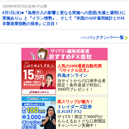
2026年08月05日(水)06:47公開
8月5日(水)■『為替介入の影響と更なる実施への思惑(先週と週明けに
実施あり)』と『イラン情勢』、そして『米国のADP雇用統計とISM
非製造業指数の発表』に注目！
>>>バックナンバー一覧
人気の1000通貨自動売買
『iサイクル注文』
外為オンライン
当サイトからの口座申込者
限定！条件達成で特別に
3000円プレゼント！
高スワップが魅力！
トレイダーズ証券
[LIGHT FX]
ザイFX！限定で3000円が
もらえるおトクな口座開設
キャンペーン実施中！