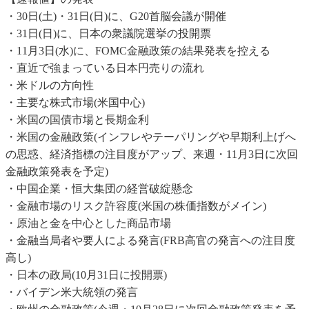
・30日(土)・31日(日)に、G20首脳会議が開催
・31日(日)に、日本の衆議院選挙の投開票
・11月3日(水)に、FOMC金融政策の結果発表を控える
・直近で強まっている日本円売りの流れ
・米ドルの方向性
・主要な株式市場(米国中心)
・米国の国債市場と長期金利
・米国の金融政策(インフレやテーパリングや早期利上げへ
の思惑、経済指標の注目度がアップ、来週・11月3日に次回
金融政策発表を予定)
・中国企業・恒大集団の経営破綻懸念
・金融市場のリスク許容度(米国の株価指数がメイン)
・原油と金を中心とした商品市場
・金融当局者や要人による発言(FRB高官の発言への注目度
高し)
・日本の政局(10月31日に投開票)
・バイデン米大統領の発言