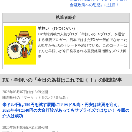
金融政策への思惑』に注目！
執筆者紹介
羊飼い （ひつじかい）
FX情報満載の人気ブログ「羊飼いのFXブログ」を運営
する凄腕ブロガー。日本ではまだFXが一般的でなかった
2001年からFXのトレードを続けている。このコーナーは
そんな羊飼いが今日発表される重要経済指標をズバリ解
説！
FX・羊飼いの「今日の為替はこれで動く！」の関連記事
2026年08月07日(金)18:09公開
陳満咲杜の「マーケットをズバリ裏読み」
米ドル/円は150円を試す展開に!? 米ドル高・円安は終焉を迎え、
2026年中に140円の大台打診があってもサプライズではない！ 今回の
介入は成功…
2026年08月06日(木)13:20公開