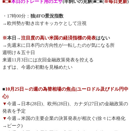
■□■
本日のトレード用のエサ
(羊飼いの見解)■□■(
※毎日更新
)
・17時00分：
独)IFO景況指数
→欧州勢が動き出すキッカケとして注視
※
本日→
注目度の高い米国の経済指標の発表
はない
→先週末に日本円の方向性が一転したのが気になる所
週明け＆五十日
来週11月3日には次回金融政策発表を控える
まずは、今週の初動を見極めたい
■
10月25日～の週の為替相場の焦点(ユーロドル及びドル円中
心)
▼
今週→日本(28日)、欧州(28日)、カナダ(27日)の金融政策の
発表を予定
▼
今週→米国の主要企業の決算発表が相次ぐ(徐々に本格化
→ピーク)