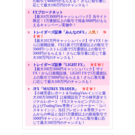
の取引で4000円がもらえる！ さらに取引量に
応じて最大100万円のチャンスも！
FXブロードネット
【最大6万3000円キャッシュバック】当サイト
限定！1万通貨以上の取引で現金3000円がもら
えるキャンペーン実施中！
トレイダーズ証券「みんなのFX」
人気！
Ｎ
ＥＷ！
【最大101万円キャッシュバック】ザイFX！か
ら口座開設後、FX口座で5万通貨以上の取引で
5000円+シストレ口座で5万通貨以上の取引で
5000円がもらえる！ さらに取引量に応じて最
大100万円のチャンスも！
トレイダーズ証券「LIGHT FX」
ＮＥＷ！
【最大100万3000円キャッシュバック】ザイ
FX！から口座開設後、LIGHT FXで5万通貨以
上の取引で3000円がもらえる！さらに取引量
に応じて最大100万円のチャンスも！
JFX「MATRIX TRADER」
ＮＥＷ！
【小林芳彦レポート＆TradingViewインジと最
大100万5000円】口座開設完了で小林芳彦オリ
ジナルレポート「FXスキャルピングのコツ」
およびTradingView専用インジケーター「コバ
スキャインジ」当日プレゼント＆専用フォー
ムからの申込と合計1万通貨以上の新規取引で
5000円キャッシュバック！さらに取引量に応
じて最大100万円のチャンスも！