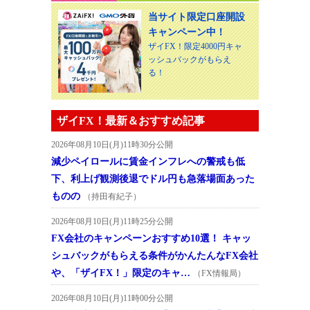
当サイト限定口座開設
キャンペーン中！
ザイFX！限定4000円キャ
ッシュバックがもらえ
る！
ザイFX！最新＆おすすめ記事
2026年08月10日(月)11時30分公開
減少ペイロールに賃金インフレへの警戒も低
下、利上げ観測後退でドル円も急落場面あった
ものの
（持田有紀子）
2026年08月10日(月)11時25分公開
FX会社のキャンペーンおすすめ10選！ キャッ
シュバックがもらえる条件がかんたんなFX会社
や、「ザイFX！」限定のキャ…
（FX情報局）
2026年08月10日(月)11時00分公開