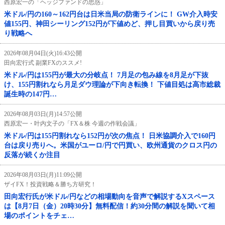
西原宏一の「ヘッジファンドの思惑」
米ドル/円の160～162円台は日米当局の防衛ラインに！ GW介入時安
値155円、神田シーリング152円が下値めど、押し目買いから戻り売
り戦略へ
2026年08月04日(火)16:43公開
田向宏行式 副業FXのススメ!
米ドル/円は155円が最大の分岐点！ 7月足の包み線を8月足が下抜
け、155円割れなら月足ダウ理論が下向き転換！ 下値目処は高市総裁
誕生時の147円…
2026年08月03日(月)14:57公開
西原宏一・叶内文子の「FX＆株 今週の作戦会議」
米ドル/円は155円割れなら152円が次の焦点！ 日米協調介入で160円
台は戻り売りへ。米国がユーロ/円で円買い、欧州通貨のクロス円の
反落が続くか注目
2026年08月03日(月)11:09公開
ザイFX！投資戦略＆勝ち方研究！
田向宏行氏が米ドル/円などの相場動向を音声で解説するXスペース
は【8月7日（金）20時30分】無料配信！約30分間の解説を聞いて相
場のポイントをチェ…