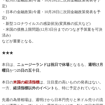
・欧州の金融政策(今週・10月28日に次回金融政策発表を予
定)
・日本の金融政策(今週・10月28日に次回金融政策発表を予
定)
・新型コロナウイルスの感染状況(変異株の拡大など)
・米国の債務上限問題(12月3日分までのつなぎ予算案を可決
済み)
などが重要となる。
★★★
本日は、
ニュージーランドは祝日で休場
となるも、
週明け月
曜日
かつ
25日の五十日
。
本日の
米国の経済指標
は、注目度の高いものの発表はない。
一方、
経済指標以外のイベント
も、特に予定されていない。
先週の為替相場は、週明けから日本円売りと米ドル売りの流