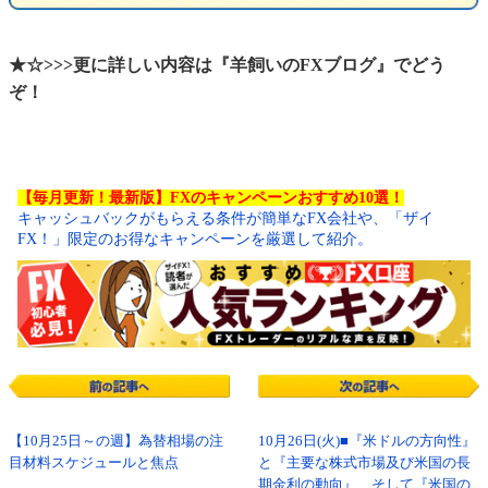
★☆>>>更に詳しい内容は『羊飼いのFXブログ』でどう
ぞ！
【毎月更新！最新版】FXのキャンペーンおすすめ10選！
キャッシュバックがもらえる条件が簡単なFX会社や、「ザイ
FX！」限定のお得なキャンペーンを厳選して紹介。
【10月25日～の週】為替相場の注
10月26日(火)■『米ドルの方向性』
目材料スケジュールと焦点
と『主要な株式市場及び米国の長
期金利の動向』、そして『米国の