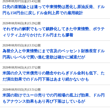
2026年08月07日(金)15:43公開
口先の楽観論とは違って中東情勢は悪化し原油反発、ドル
円も158円台に戻しドル金利上昇での雇用統計
2026年08月06日(木)15:29公開
それぞれの解釈でもって鎮静化してきた中東情勢、ボラテ
ィリティ上がりかけたドル円またも膠着
2026年08月05日(水)13:33公開
為替介入と中東情勢にまで言及のベッセント財務長官ドル
円高いレベルで買い進む意欲は確かに減退だが
2026年08月04日(火)15:37公開
米国の介入で米債売りの懸念やわらぎドル金利も低下、た
だ演出効果でのドル円下落はあまり続かないかも
2026年08月03日(月)13:51公開
米国の助けでユーロ売りでの円相場の底上げ効果、ドル円
もアナウンス効果もあり再び下落はしているが