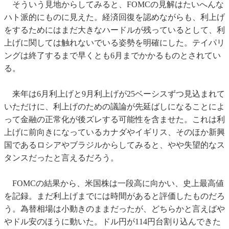
そういう見地からしてみると、FOMCの見解はたいへんな
ハト派的にものに見えた。経済回復を認めながらも、利上げ
をするためにはまだ大きなハードルが残っているとして、利
上げに関しては触れないでいる姿勢を明確にした。テイパリ
ングは終了するまで早くとも6月までかかるものとされてい
る。
来年は6月利上げと9月利上げが25ベーシスずつ見込まれて
いただけに、利上げのための議論が先延ばしになることによ
って金融の正常化が後ズレする可能性を含ませた。これは利
上げに前向きになっているカナダやイギリス、そのほか新興
国であるロシアやブラジルからしてみると、やや失望的なス
タンスだったと言えるだろう。
FOMCの結果から、米国株は一段高に向かい、史上最高値
を記録。まだ利上げまでには時間があると評価したものだろ
う。為替相場は小動きのままだったが、どちらかと言えばや
やドル安のほうに動いた。ドル円が114円台割り込んできた