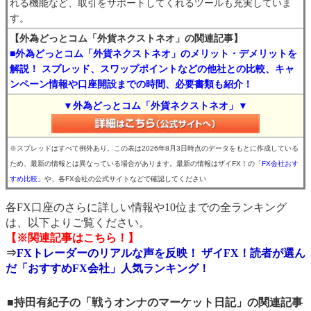
れる機能など、取引をサポートしてくれるツールも充実していま
す。
【外為どっとコム「外貨ネクストネオ」の関連記事】
■外為どっとコム「外貨ネクストネオ」のメリット・デメリットを
解説！ スプレッド、スワップポイントなどの他社との比較、キャ
ンペーン情報や口座開設までの時間、必要書類も紹介！
▼外為どっとコム「外貨ネクストネオ」▼
※スプレッドはすべて例外あり。この表は2026年8月3日時点のデータをもとに作成している
ため、最新の情報とは異なっている場合があります。最新の情報はザイFX！の
「FX会社おす
すめ比較」
や、各FX会社の公式サイトなどで確認してください
各FX口座のさらに詳しい情報や10位までの全ランキング
は、以下よりご覧ください。
【※関連記事はこちら！】
⇒
FXトレーダーのリアルな声を反映！ ザイFX！読者が選ん
だ「おすすめFX会社」人気ランキング！
■持田有紀子の「戦うオンナのマーケット日記」の関連記事