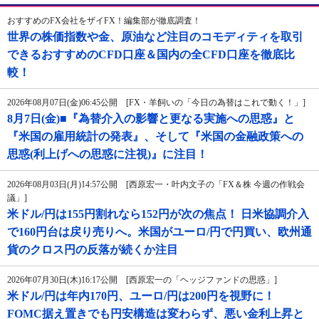
おすすめのFX会社をザイFX！編集部が徹底調査！
世界の株価指数や金、原油など注目のコモディティを取引
できるおすすめのCFD口座＆国内の全CFD口座を徹底比
較！
2026年08月07日(金)06:45公開 [FX・羊飼いの「今日の為替はこれで動く！」]
8月7日(金)■『為替介入の影響と更なる実施への思惑』と
『米国の雇用統計の発表』、そして『米国の金融政策への
思惑(利上げへの思惑に注視)』に注目！
2026年08月03日(月)14:57公開 [西原宏一・叶内文子の「FX＆株 今週の作戦会
議」]
米ドル/円は155円割れなら152円が次の焦点！ 日米協調介入
で160円台は戻り売りへ。米国がユーロ/円で円買い、欧州通
貨のクロス円の反落が続くか注目
2026年07月30日(木)16:17公開 [西原宏一の「ヘッジファンドの思惑」]
米ドル/円は年内170円、ユーロ/円は200円を視野に！
FOMC据え置きでも円安構造は変わらず、悪い金利上昇と