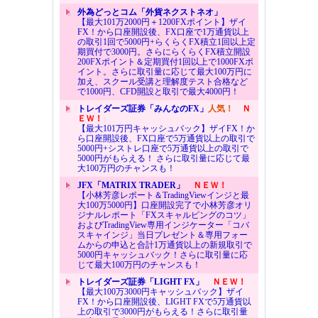
外為どっとコム「外貨ネクストネオ」
【最大101万2000円＋1200FXポイント】ザイ
FX！から口座開設後、FX口座で1万通貨以上
の取引1回で5000円+らくらくFX積立1回以上定
期買付で3000円。さらにらくらくFX積立開設
200FXポイント＆定期買付1回以上で1000FXポ
イント。さらに取引量に応じて最大100万円に
加え、スクール受講と理解度テスト合格など
で1000円、CFD開設と取引で最大4000円！
トレイダーズ証券「みんなのFX」
人気！
Ｎ
ＥＷ！
【最大101万円キャッシュバック】ザイFX！か
ら口座開設後、FX口座で5万通貨以上の取引で
5000円+シストレ口座で5万通貨以上の取引で
5000円がもらえる！ さらに取引量に応じて最
大100万円のチャンスも！
JFX「MATRIX TRADER」
ＮＥＷ！
【小林芳彦レポート＆TradingViewインジと最
大100万5000円】口座開設完了で小林芳彦オリ
ジナルレポート「FXスキャルピングのコツ」
およびTradingView専用インジケーター「コバ
スキャインジ」当日プレゼント＆専用フォー
ムからの申込と合計1万通貨以上の新規取引で
5000円キャッシュバック！さらに取引量に応
じて最大100万円のチャンスも！
トレイダーズ証券「LIGHT FX」
ＮＥＷ！
【最大100万3000円キャッシュバック】ザイ
FX！から口座開設後、LIGHT FXで5万通貨以
上の取引で3000円がもらえる！さらに取引量