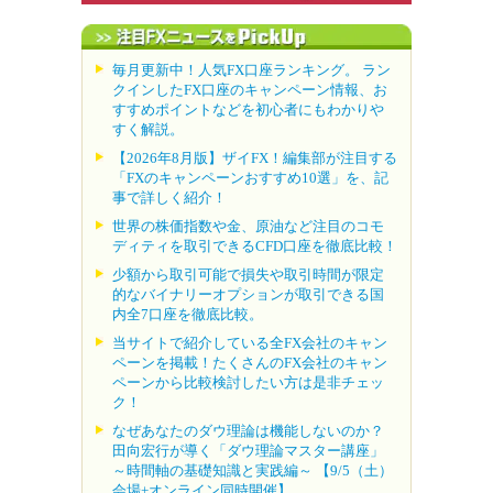
毎月更新中！人気FX口座ランキング。 ラン
クインしたFX口座のキャンペーン情報、お
すすめポイントなどを初心者にもわかりや
すく解説。
【2026年8月版】ザイFX！編集部が注目する
「FXのキャンペーンおすすめ10選」を、記
事で詳しく紹介！
世界の株価指数や金、原油など注目のコモ
ディティを取引できるCFD口座を徹底比較！
少額から取引可能で損失や取引時間が限定
的なバイナリーオプションが取引できる国
内全7口座を徹底比較。
当サイトで紹介している全FX会社のキャン
ペーンを掲載！たくさんのFX会社のキャン
ペーンから比較検討したい方は是非チェッ
ク！
なぜあなたのダウ理論は機能しないのか？
田向宏行が導く「ダウ理論マスター講座」
～時間軸の基礎知識と実践編～ 【9/5（土）
会場+オンライン同時開催】