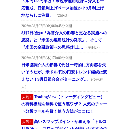
ドル円158円半ば！今晩米雇用統計→介入も一
応警戒。日銀利上げペース加速か？9月利上げ
地ならしに注目。
（ZERO）
2026年08月07日(金)06時45分公開
8月7日(金)■『為替介入の影響と更なる実施への
思惑』と『米国の雇用統計の発表』、そして
『米国の金融政策への思惑(利上…
（羊飼い）
2026年08月06日(木)17時00分公開
日米協調介入の影響で円は一時的に方向感を失
いそうだが、米ドル/円の円安トレンド継続は変
えない！9月日銀会合がターニング…
（今井雅
人）
TradingView（トレーディングビュー）
人気！
の有料機能を無料で使う裏ワザ？ 人気のチャー
ト分析ツールを賢く使う方法がココに！
高いスワップポイントが狙える「トルコ
人気！
リラ/円」。スワップポイントが高いおすすめの