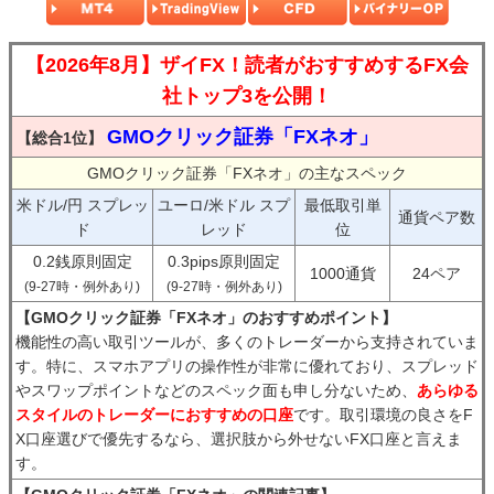
【2026年8月】ザイFX！読者がおすすめするFX会
社トップ3を公開！
GMOクリック証券「FXネオ」
【総合1位】
GMOクリック証券「FXネオ」の主なスペック
米ドル/円 スプレッ
ユーロ/米ドル スプ
最低取引単
通貨ペア数
ド
レッド
位
0.2銭原則固定
0.3pips原則固定
1000通貨
24ペア
(9-27時・例外あり)
(9-27時・例外あり)
【GMOクリック証券「FXネオ」のおすすめポイント】
機能性の高い取引ツールが、多くのトレーダーから支持されていま
す。特に、スマホアプリの操作性が非常に優れており、スプレッド
やスワップポイントなどのスペック面も申し分ないため、
あらゆる
スタイルのトレーダーにおすすめの口座
です。取引環境の良さをF
X口座選びで優先するなら、選択肢から外せないFX口座と言えま
す。