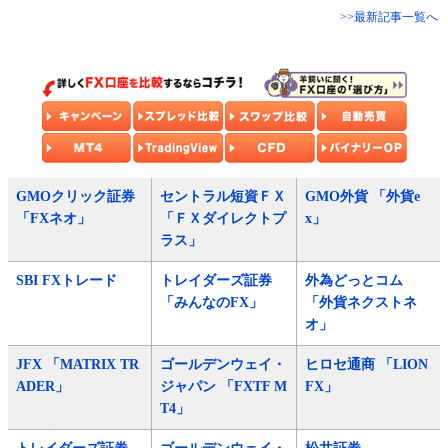
>>最新記事一覧へ
GMOクリック証券
セントラル短資ＦＸ
GMO外貨 「外貨e
「FXネオ」
「ＦＸダイレクトプ
x」
ラス」
SBI FXトレード
トレイダーズ証券
外為どっとコム
「みんなのFX」
「外貨ネクストネ
オ」
JFX 「MATRIX TR
ゴールデンウェイ・
ヒロセ通商 「LION
ADER」
ジャパン 「FXTF M
FX」
T4」