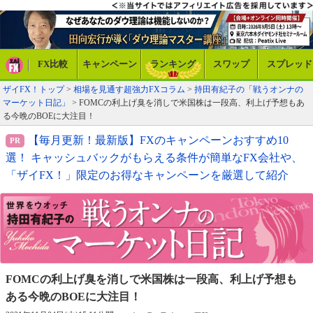
FX比較
キャンペーン
ランキング
スワップ
スプレッド
ザイFX！トップ
>
相場を見通す超強力FXコラム
>
持田有紀子の「戦うオンナの
マーケット日記」
> FOMCの利上げ臭を消しで米国株は一段高、利上げ予想もあ
る今晩のBOEに大注目！
【毎月更新！最新版】FXのキャンペーンおすすめ10
選！ キャッシュバックがもらえる条件が簡単なFX会社や、
「ザイFX！」限定のお得なキャンペーンを厳選して紹介
FOMCの利上げ臭を消しで米国株は一段高、
利上げ予想も
ある今晩のBOEに大注目！