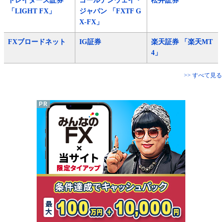
トレイダーズ証券
ゴールデンウェイ・
松井証券
「LIGHT FX」
ジャパン 「FXTF G
X-FX」
FXブロードネット
IG証券
楽天証券 「楽天MT
4」
>> すべて見る