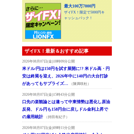
最大100万7000円
ザイFX！限定で5000円キ
ャッシュバック！
ザイFX！最新＆おすすめ記事
2026年08月07日(金)18時09分公開
米ドル/円は150円を試す展開に!? 米ドル高・円
安は終焉を迎え、2026年中に140円の大台打診
があってもサプライズ…
（陳満咲杜）
2026年08月07日(金)15時43分公開
口先の楽観論とは違って中東情勢は悪化し原油
反発、ドル円も158円台に戻しドル金利上昇で
の雇用統計
（持田有紀子）
2026年08月07日(金)09時11分公開