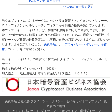
の147円の窓(田向宏行)
>>人気記事一覧を見る
当ウェブサイトにおけるデータは、セントラル短資ＦＸ、クォンツ・リサーチ、
ＤＺＨフィナンシャルリサーチ、フィスコから情報の提供を受けております。
本ウェブサイト「ザイFX！」は、情報の提供を目的として運営しており、投
資、その他の行動を勧誘する目的では運営しておりません。通貨ペアの選択、売
買レートなど投資の最終決定は、お客様ご自身の判断でなさるようにお願いいた
します。さらに詳しいことは
「免責事項」
、
「プライバシー・ポリシー、著作
権」
のページをご確認ください。
当サイト「ザイFX！」の運営元：株式会社ダイヤモンド・フィナンシャル・リ
サーチ
株主：株式会社ダイヤモンド社（100％）
加入協会：一般社団法人日本暗号資産ビジネス協会（ＪＣＢＡ）
免責事項
会社概要
プライバシー・ポリシー、著作権
サイトマップ
タグ一覧
広告のご案内
ダイヤモンド社のサイト
ダイヤモンド・オンライン
|
週刊ダイヤモンド
|