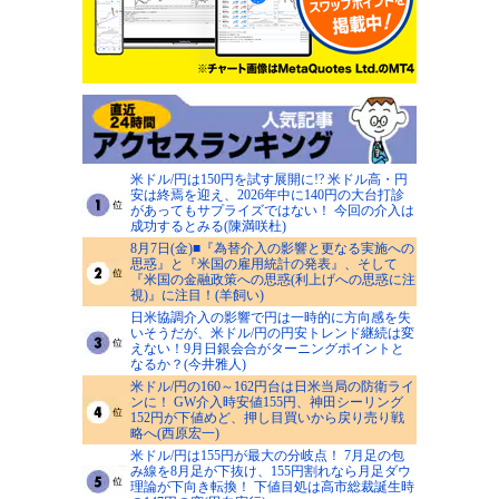
米ドル/円は150円を試す展開に!? 米ドル高・円
安は終焉を迎え、2026年中に140円の大台打診
があってもサプライズではない！ 今回の介入は
成功するとみる(陳満咲杜)
8月7日(金)■『為替介入の影響と更なる実施への
思惑』と『米国の雇用統計の発表』、そして
『米国の金融政策への思惑(利上げへの思惑に注
視)』に注目！(羊飼い)
日米協調介入の影響で円は一時的に方向感を失
いそうだが、米ドル/円の円安トレンド継続は変
えない！9月日銀会合がターニングポイントと
なるか？(今井雅人)
米ドル/円の160～162円台は日米当局の防衛ライ
ンに！ GW介入時安値155円、神田シーリング
152円が下値めど、押し目買いから戻り売り戦
略へ(西原宏一)
米ドル/円は155円が最大の分岐点！ 7月足の包
み線を8月足が下抜け、155円割れなら月足ダウ
理論が下向き転換！ 下値目処は高市総裁誕生時