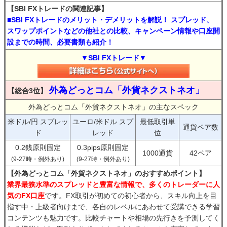
【SBI FXトレードの関連記事】
■SBI FXトレードのメリット・デメリットを解説！ スプレッド、
スワップポイントなどの他社との比較、キャンペーン情報や口座開
設までの時間、必要書類も紹介！
▼SBI FXトレード▼
外為どっとコム「外貨ネクストネオ」
【総合3位】
外為どっとコム「外貨ネクストネオ」の主なスペック
米ドル/円 スプレッ
ユーロ/米ドル スプ
最低取引単
通貨ペア数
ド
レッド
位
0.2銭原則固定
0.3pips原則固定
1000通貨
42ペア
(9-27時・例外あり)
(9-27時・例外あり)
【外為どっとコム「外貨ネクストネオ」のおすすめポイント】
業界最狭水準のスプレッドと豊富な情報で、多くのトレーダーに人
気のFX口座
です。FX取引が初めての初心者から、スキル向上を目
指す中・上級者向けまで、各自のレベルにあわせて受講できる学習
コンテンツも魅力です。比較チャートや相場の先行きを予測してく