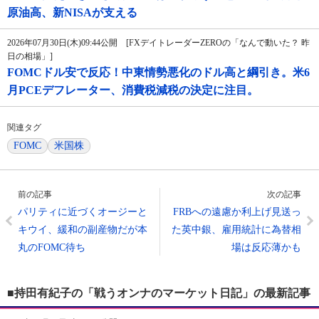
原油高、新NISAが支える
2026年07月30日(木)09:44公開 [FXデイトレーダーZEROの「なんで動いた？ 昨
日の相場」]
FOMCドル安で反応！中東情勢悪化のドル高と綱引き。米6
月PCEデフレーター、消費税減税の決定に注目。
関連タグ
FOMC
米国株
前の記事
次の記事
パリティに近づくオージーと
FRBへの遠慮か利上げ見送っ
キウイ、緩和の副産物だが本
た英中銀、雇用統計に為替相
丸のFOMC待ち
場は反応薄かも
■持田有紀子の「戦うオンナのマーケット日記」の最新記事