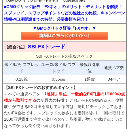
【GMOクリック証券「FXネオ」の関連記事】
■GMOクリック証券「FXネオ」のメリット・デメリットを解説！
スプレッド、スワップポイントなどの他社との比較、キャンペーン
情報や口座開設までの時間、必要書類も紹介！
▼GMOクリック証券「FXネオ」▼
SBI FXトレード
【総合2位】
SBI FXトレードの主なスペック
米ドル/円 スプレッ
ユーロ/米ドル スプ
最低取引単
通貨ペア数
ド
レッド
位
0.18銭
0.3pips
1通貨
34ペア
【SBI FXトレードのおすすめポイント】
すべての通貨ペアを
「1通貨」単位、一般的なFX口座の1/1000の規
模から取引できる
のが最大の特徴！ これからFXを始める人、少額
取引ができるFX口座を探している方は、絶対にチェックしておき
たいFX会社です。スプレッドの狭さにも定評があり、1回の取引で
1000万通貨まで注文が出せるので、取引量が増えて稼げるように
なってからも長く使い続けられます。