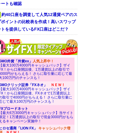
ャートも確認
約40口座を調査して人気12通貨ペアのス
プポイントの比較表を作成！高いスワップ
ントを提供しているFX口座はどこだ？
GMO外貨「外貨ex」
人気上昇中！
【最大100万4000円キャッシュバック】ザイ
FX！から口座開設後、1万通貨以上の取引で
4000円がもらえる！ さらに取引量に応じて最
大100万円のチャンスも！
GMOクリック証券「FXネオ」
ＮＥＷ！
【最大100万4000円キャッシュバック】ザイ
FX！から口座開設後、FXネオで1万通貨以上
の取引で4000円がもらえる！ さらに取引量に
応じて最大100万円のチャンスも！
FXブロードネット
【最大6万3000円キャッシュバック】当サイト
限定！1万通貨以上の取引で現金3000円がもら
えるキャンペーン実施中！
ヒロセ通商「LION FX」
キャッシュバック増
額
ＮＥＷ！