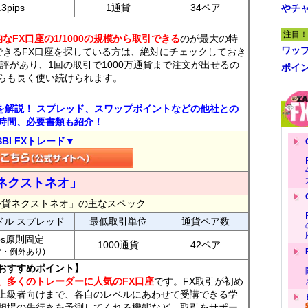
.3pips
1通貨
34ペア
やチ
注目！
なFX口座の1/1000の規模から取引できる
のが最大の特
ワッ
できるFX口座を探している方は、絶対にチェックしておき
評があり、1回の取引で1000万通貨まで注文が出せるの
ポイ
らも長く使い続けられます。
トを解説！ スプレッド、スワップポイントなどの他社との
時間、必要書類も紹介！
SBI FXトレード▼
ネクストネオ」
外貨ネクストネオ」の主なスペック
ドル スプレッド
最低取引単位
通貨ペア数
ips原則固定
1000通貨
42ペア
7時・例外あり)
おすすめポイント】
、多くのトレーダーに人気のFX口座
です。FX取引が初め
上級者向けまで、各自のレベルにあわせて受講できる学
相場の先行きを予測してくれる機能など、取引をサポー