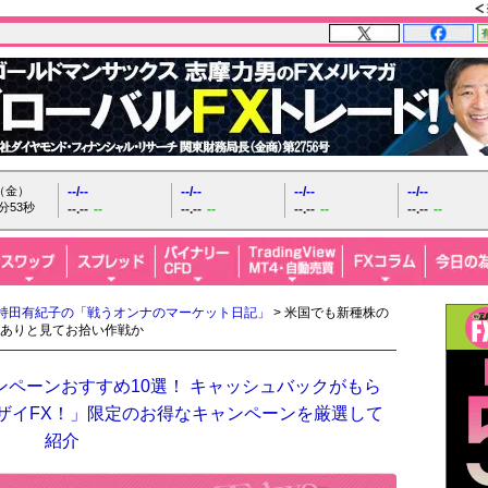
日（金）
--/--
--/--
--/--
--/--
分54秒
--.--
--
--.--
--
--.--
--
--.--
--
持田有紀子の「戦うオンナのマーケット日記」
> 米国でも新種株の
ありと見てお拾い作戦か
ンペーンおすすめ10選！ キャッシュバックがもら
「ザイFX！」限定のお得なキャンペーンを厳選して
紹介