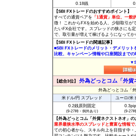
0.18銭
0
【SBI FXトレードのおすすめポイント】
すべての通貨ペアを
「1通貨」単位、一般的
徴！ これからFXを始める人、少額取引が
たいFX会社です。スプレッドの狭さにも定
で、取引量が増えて稼げるようになってか
【SBI FXトレードの関連記事】
■SBI FXトレードのメリット・デメリッ
比較、キャンペーン情報や口座開設までの
▼
外為どっとコム「外貨
【総合3位】
外為どっとコム「
米ドル/円 スプレッド
ユーロ/米
0.2銭原則固定
0.3p
(9-27時・例外あり)
(9-2
【外為どっとコム「外貨ネクストネオ」の
業界最狭水準のスプレッドと豊富な情報で
ての初心者から、スキル向上を目指す中・
習コンテンツも魅力です。比較チャートや