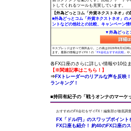
トしてくれるツールも充実しています。
【外為どっとコム「外貨ネクストネオ」の
■外為どっとコム「外貨ネクストネオ」の
ントなどの他社との比較、キャンペーン情
▼外為どっと
※スプレッドはすべて例外あり。この表は2026年8月3日
ます。最新の情報はザイFX！の
「FX会社おすすめ比較」
や
各FX口座のさらに詳しい情報や10
【※関連記事はこちら！】
⇒
FXトレーダーのリアルな声を反映！
ランキング！
■持田有紀子の「戦うオンナのマーケ
おすすめのFX会社をザイFX！編集部が徹底調
FX「ドル/円」のスワップポイン
FX口座も紹介！ 約40のFX口座