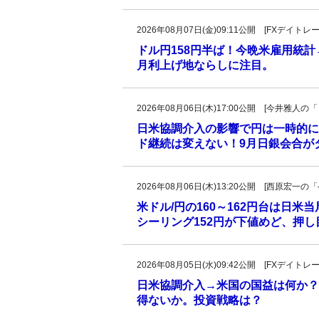
2026年08月07日(金)09:11公開 [FXデイ
ドル円158円半ば！今晩米雇用統
月利上げ地ならしに注目。
2026年08月06日(木)17:00公開 [今井雅
日米協調介入の影響で円は一時的に
ド継続は変えない！9月日銀会合が
2026年08月06日(木)13:20公開 [西原宏
米ドル/円の160～162円台は日米
シーリング152円が下値めど、押
2026年08月05日(水)09:42公開 [FXデイ
日米協調介入→米国の国益は何か？
得ないか。投資戦略は？