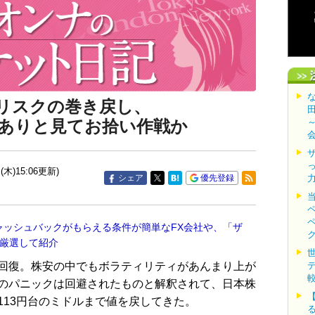
リスクの巻き戻し、
ありと見てお拾い作戦か
(木)15:06更新)
シェア
優先登録
ャッシュバックがもらえる条件が簡単なFX会社や、「ザ
を厳選して紹介
回復。株安の中でもボラティリティがあんまり上が
のパニックは回避されたものと解釈されて、日本株
113円台のミドルまで値を戻してきた。