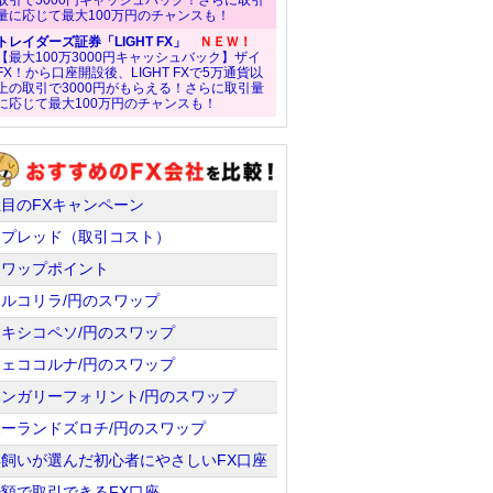
取引で5000円キャッシュバック！さらに取引
量に応じて最大100万円のチャンスも！
トレイダーズ証券「LIGHT FX」
ＮＥＷ！
【最大100万3000円キャッシュバック】ザイ
FX！から口座開設後、LIGHT FXで5万通貨以
上の取引で3000円がもらえる！さらに取引量
に応じて最大100万円のチャンスも！
注目のFXキャンペーン
スプレッド（取引コスト）
スワップポイント
トルコリラ/円のスワップ
メキシコペソ/円のスワップ
チェココルナ/円のスワップ
ハンガリーフォリント/円のスワップ
ポーランドズロチ/円のスワップ
羊飼いが選んだ初心者にやさしいFX口座
少額で取引できるFX口座