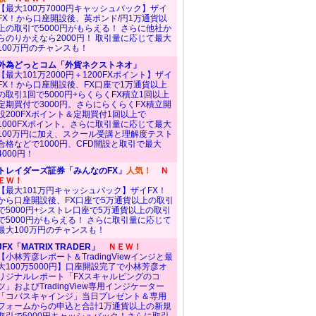
【最大100万7000円キャッシュバック】ザイ
FX！から口座開設後、英ポンド/円1万通貨以
上の取引で5000円がもらえる！ さらに他社か
らのりかえなら2000円！ 取引量に応じて最大
100万円のチャンスも！
外為どっとコム「外貨ネクストネオ」
【最大101万2000円＋1200FXポイント】ザイ
FX！から口座開設後、FX口座で1万通貨以上
の取引1回で5000円+らくらくFX積立1回以上
定期買付で3000円。さらにらくらくFX積立開
設200FXポイント＆定期買付1回以上で
1000FXポイント。さらに取引量に応じて最大
100万円に加え、スクール受講と理解度テスト
合格などで1000円、CFD開設と取引で最大
4000円！
トレイダーズ証券「みんなのFX」
人気！
Ｎ
ＥＷ！
【最大101万円キャッシュバック】ザイFX！
から口座開設後、FX口座で5万通貨以上の取引
で5000円+シストレ口座で5万通貨以上の取引
で5000円がもらえる！ さらに取引量に応じて
最大100万円のチャンスも！
JFX「MATRIX TRADER」
ＮＥＷ！
【小林芳彦レポート＆TradingViewインジと最
大100万5000円】口座開設完了で小林芳彦オ
リジナルレポート「FXスキャルピングのコ
ツ」およびTradingView専用インジケーター
「コバスキャインジ」当日プレゼント＆専用
フォームからの申込と合計1万通貨以上の新規