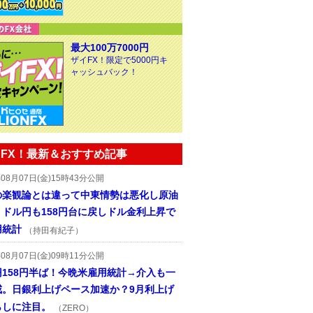
最大100万7000円
ザイFX！限定で5000円キ
ャッシュバック！
FX！最新＆おすすめ記事
年08月07日(金)15時43分公開
の楽観論とは違って中東情勢は悪化し原油
、ドル円も158円台に戻しドル金利上昇で
用統計
（持田有紀子）
年08月07日(金)09時11分公開
円158円半ば！今晩米雇用統計→介入も一
戒。日銀利上げペース加速か？9月利上げ
らしに注目。
（ZERO）