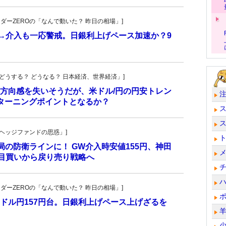
トレーダーZEROの「なんで動いた？ 昨日の相場」]
計→介入も一応警戒。日銀利上げペース加速か？9
人の「どうする？ どうなる？ 日本経済、世界経済」]
方向感を失いそうだが、米ドル/円の円安トレン
ターニングポイントとなるか？
一の「ヘッジファンドの思惑」]
当局の防衛ラインに！ GW介入時安値155円、神田
し目買いから戻り売り戦略へ
トレーダーZEROの「なんで動いた？ 昨日の相場」]
ドル円157円台。日銀利上げペース上げざるを