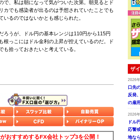
ので、私は朝になって気がついた次第。朝見るとド
リカでも感染者が出るのは予想されていたことでも
ているのではないかとも感じられた。
ろうが、ドル円の基本レンジは110円から115円
も根っこにはドル金利の上昇が控えているのだ。ド
でも拾っておきたいと考えている。
ザイ
2026
口先
反発
の雇
2026
ドル
応警
読者がおすすめするFX会社トップ3を公開！
地な