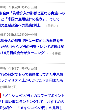
年08月07日(金)06時45分公開
日(金)■『為替介入の影響と更なる実施への
』と『米国の雇用統計の発表』、そして
国の金融政策への思惑(利上…
（羊飼い）
年08月06日(木)17時00分公開
協調介入の影響で円は一時的に方向感を失
うだが、米ドル/円の円安トレンド継続は変
い！9月日銀会合がターニング…
（今井雅
年08月06日(木)15時29分公開
ぞれの解釈でもって鎮静化してきた中東情
ボラティリティ上がりかけたドル円またも
（持田有紀子）
「メキシコペソ/円」のスワップポイント
較！ 高い順にランキングして、おすすめの
座も紹介！ 「メキシコペソ/円」の見通し