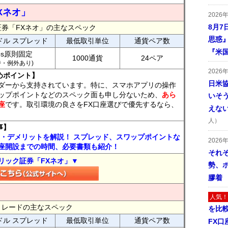
Xネオ」
2026
8月7
証券「FXネオ」の主なスペック
思惑
ドル スプレッド
最低取引単位
通貨ペア数
『米
ips原則固定
1000通貨
24ペア
7時・例外あり)
2026
めポイント】
日米
ダーから支持されています。特に、スマホアプリの操作
ップポイントなどのスペック面も申し分ないため、
あら
いそ
座
です。取引環境の良さをFX口座選びで優先するなら、
えな
人）
事】
ト・デメリットを解説！ スプレッド、スワップポイントな
2026
座開設までの時間、必要書類も紹介！
それ
リック証券「FXネオ」▼
勢、
膠着
人気！
FXトレードの主なスペック
を比
ドル スプレッド
最低取引単位
通貨ペア数
FX口