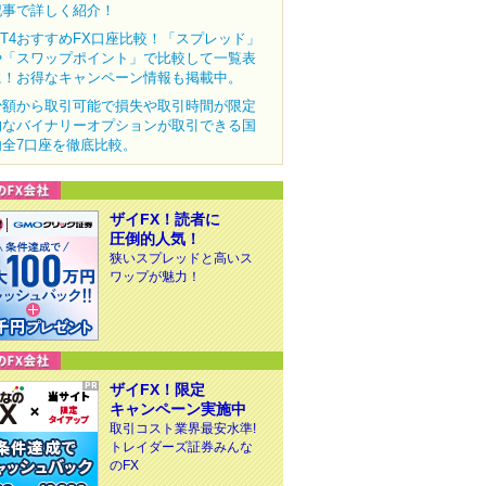
記事で詳しく紹介！
MT4おすすめFX口座比較！「スプレッド」
や「スワップポイント」で比較して一覧表
に！お得なキャンペーン情報も掲載中。
少額から取引可能で損失や取引時間が限定
的なバイナリーオプションが取引できる国
内全7口座を徹底比較。
ザイFX！読者に
圧倒的人気！
狭いスプレッドと高いス
ワップが魅力！
ザイFX！限定
キャンペーン実施中
取引コスト業界最安水準!
トレイダーズ証券みんな
のFX