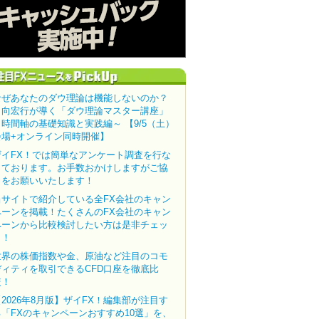
なぜあなたのダウ理論は機能しないのか？
田向宏行が導く「ダウ理論マスター講座」
～時間軸の基礎知識と実践編～ 【9/5（土）
会場+オンライン同時開催】
ザイFX！では簡単なアンケート調査を行な
っております。お手数おかけしますがご協
力をお願いいたします！
当サイトで紹介している全FX会社のキャン
ペーンを掲載！たくさんのFX会社のキャン
ペーンから比較検討したい方は是非チェッ
ク！
世界の株価指数や金、原油など注目のコモ
ディティを取引できるCFD口座を徹底比
較！
【2026年8月版】ザイFX！編集部が注目す
る「FXのキャンペーンおすすめ10選」を、