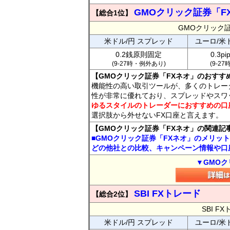
GMOクリック証券「F
【総合1位】
GMOクリック
米ドル/円 スプレッド
ユーロ/米
0.2銭原則固定
0.3p
(9-27時・例外あり)
(9-2
【GMOクリック証券「FXネオ」のおすす
機能性の高い取引ツールが、多くのトレー
性が非常に優れており、スプレッドやスワ
ゆるスタイルのトレーダーにおすすめの口
選択肢から外せないFX口座と言えます。
【GMOクリック証券「FXネオ」の関連記
■GMOクリック証券「FXネオ」のメリッ
どの他社との比較、キャンペーン情報や口
▼GMOク
SBI FXトレード
【総合2位】
SBI 
米ドル/円 スプレッド
ユーロ/米