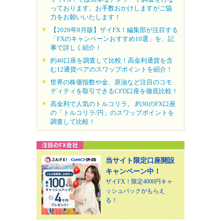
っております。お手数おかけしますがご協
力をお願いいたします！
【2026年8月版】ザイFX！編集部が注目する
「FXのキャンペーンおすすめ10選」を、記
事で詳しく紹介！
約40口座を調査して比較！高金利通貨を含
む12通貨ペアのスワップポイントを紹介！
世界の株価指数や金、原油など注目のコモ
ディティを取引できるCFD口座を徹底比較！
高金利で人気のトルコリラ。 約30のFX口座
の「トルコリラ/円」のスワップポイントを
調査して比較！
当サイト限定口座開設
キャンペーン中！
ザイFX！限定4000円キャ
ッシュバックがもらえ
る！