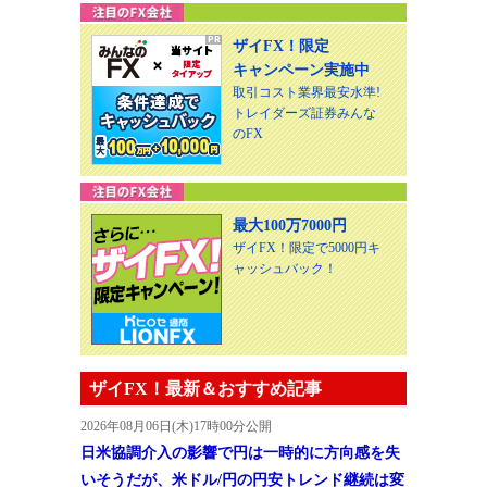
ザイFX！限定
キャンペーン実施中
取引コスト業界最安水準!
トレイダーズ証券みんな
のFX
最大100万7000円
ザイFX！限定で5000円キ
ャッシュバック！
ザイFX！最新＆おすすめ記事
2026年08月06日(木)17時00分公開
日米協調介入の影響で円は一時的に方向感を失
いそうだが、米ドル/円の円安トレンド継続は変