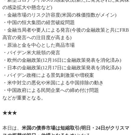
の感染拡大や懸念など)
・金融市場のリスク許容度(米国の株価指数がメイン)
・中国の恒大集団の経営破綻問題
・金融当局者や要人による発言(今後の金融政策と共にFRB
高官の発言への注目度が高まる)
・原油と金を中心とした商品市場
・バイデン米大統領の発言
・欧州の金融政策(12月16日に金融政策発表を消化済み)
・日本の金融政策(12月17日に金融政策発表を消化済み)
・バイデン政権による景気刺激策や増税案
・米中対立の悪化や米国による中国排除の動き
・中国政府による民間企業への締め付け問題
などが重要となる。
★★★
本日は、
米国の債券市場は短縮取引(明日・24日がクリスマ