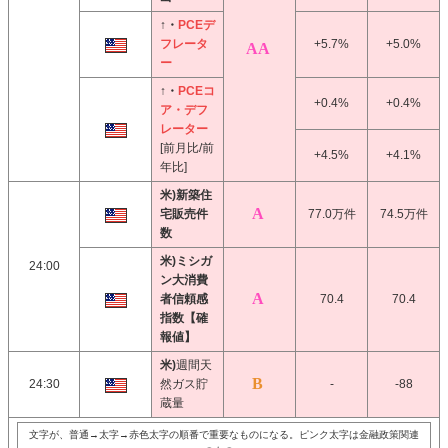
↑・
PCEデ
フレータ
+5.7%
+5.0%
ー
↑・
PCEコ
+0.4%
+0.4%
ア・デフ
レーター
[前月比/前
+4.5%
+4.1%
年比]
米)新築住
宅販売件
77.0万件
74.5万件
数
米)ミシガ
24:00
ン大消費
者信頼感
70.4
70.4
指数【確
報値】
米)
週間天
24:30
然ガス貯
-
-88
蔵量
文字が、普通→太字→赤色太字の順番で重要なものになる。ピンク太字は金融政策関連