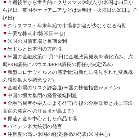
▼
今週後半から世界的にクリスマス休暇入り(米国は24日か
ら祝日、英国やオセアニアなどは週明け・火曜日の28日まで
祝日)
▼
クリスマス・年末年始で市場参加者が少なくなる時期
▼
主要な株式市場(米国中心)
▼
米国の国債市場と長期金利
▼
米ドルと日本円の方向性
▼
米国の金融政策(12月15日に金融政策発表を消化済み、次
期FRB議長にパウエルFRB議長の再任が決定済み)
▼
新型コロナウイルスの感染状況(新たに発見された変異株
の感染拡大や懸念など)
▼
金融市場のリスク許容度(米国の株価指数がメイン)
▼
中国の恒大集団の経営破綻問題
▼
金融当局者や要人による発言(今後の金融政策と共にFRB
高官の発言への注目度が高まる)
▼
原油と金を中心とした商品市場
▼
バイデン米大統領の発言
▼
注目度の高い米国の経済指標の発表(米国中心)