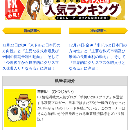
12月22日(水)■『米ドルと日本円の
12月24日(金)■『米ドルと日本円の
方向性』と『主要な株式市場及び
方向性』と『主要な株式市場及び
米国の長期金利の動向』、そして
米国の長期金利の動向』、そして
『今週後半から世界的にクリスマ
『世界的にクリスマス休暇入りと
ス休暇入りとなる点』に注目！
なる点』に注目！
執筆者紹介
羊飼い （ひつじかい）
FX情報満載の人気ブログ「羊飼いのFXブログ」を運営
する凄腕ブロガー。日本ではまだFXが一般的でなかった
2001年からFXのトレードを続けている。このコーナーは
そんな羊飼いが今日発表される重要経済指標をズバリ解
説！