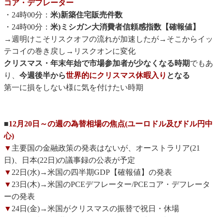
コア・デフレーター
・24時00分：
米)新築住宅販売件数
・24時00分：
米)ミシガン大消費者信頼感指数【確報値】
→週明けこそリスクオフの流れが加速したが→そこからイッ
テコイの巻き戻し→リスクオンに変化
クリスマス・年末年始で市場参加者が少なくなる時期
でもあ
り、
今週後半から
世界的にクリスマス休暇入り
となる
第一に損をしない様に気を付けたい時期
■
12月20日～の週の為替相場の焦点(ユーロドル及びドル円中
心)
▼
主要国の金融政策の発表はないが、オーストラリア(21
日)、日本(22日)の議事録の公表が予定
▼
22日(水)→米国の四半期GDP【確報値】の発表
▼
23日(木)→米国のPCEデフレーター/PCEコア・デフレータ
ーの発表
▼
24日(金)→米国がクリスマスの振替で祝日・休場