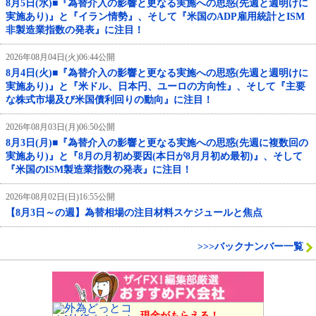
8月5日(水)■『為替介入の影響と更なる実施への思惑(先週と週明けに
実施あり)』と『イラン情勢』、そして『米国のADP雇用統計とISM
非製造業指数の発表』に注目！
2026年08月04日(火)06:44公開
8月4日(火)■『為替介入の影響と更なる実施への思惑(先週と週明けに
実施あり)』と『米ドル、日本円、ユーロの方向性』、そして『主要
な株式市場及び米国債利回りの動向』に注目！
2026年08月03日(月)06:50公開
8月3日(月)■『為替介入の影響と更なる実施への思惑(先週に複数回の
実施あり)』と『8月の月初め要因(本日が8月月初め最初)』、そして
『米国のISM製造業指数の発表』に注目！
2026年08月02日(日)16:55公開
【8月3日～の週】為替相場の注目材料スケジュールと焦点
>>>バックナンバー一覧
現金がもらえる！