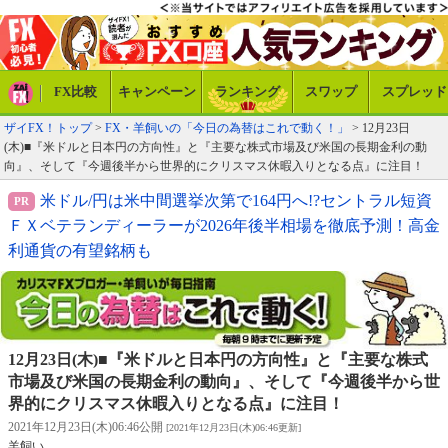
FX比較
キャンペーン
ランキング
スワップ
スプレッド
ザイFX！トップ
>
FX・羊飼いの「今日の為替はこれで動く！」
> 12月23日
(木)■『米ドルと日本円の方向性』と『主要な株式市場及び米国の長期金利の動
向』、そして『今週後半から世界的にクリスマス休暇入りとなる点』に注目！
米ドル/円は米中間選挙次第で164円へ!?セントラル短資
ＦＸベテランディーラーが2026年後半相場を徹底予測！高金
利通貨の有望銘柄も
12月23日(木)■『米ドルと日本円の方向性』と『主要な株式
市場及び米国の長期金利の動向』、そして『今週後半から世
界的にクリスマス休暇入りとなる点』に注目！
2021年12月23日(木)06:46公開
[2021年12月23日(木)06:46更新]
羊飼い