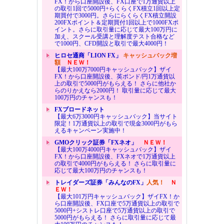
FX！から口座開設後、FX口座で1万通貨以上
の取引1回で5000円+らくらくFX積立1回以上定
期買付で3000円。さらにらくらくFX積立開設
200FXポイント＆定期買付1回以上で1000FXポ
イント。さらに取引量に応じて最大100万円に
加え、スクール受講と理解度テスト合格など
で1000円、CFD開設と取引で最大4000円！
ヒロセ通商「LION FX」
キャッシュバック増
額
ＮＥＷ！
【最大100万7000円キャッシュバック】ザイ
FX！から口座開設後、英ポンド/円1万通貨以
上の取引で5000円がもらえる！ さらに他社か
らのりかえなら2000円！ 取引量に応じて最大
100万円のチャンスも！
FXブロードネット
【最大6万3000円キャッシュバック】当サイト
限定！1万通貨以上の取引で現金3000円がもら
えるキャンペーン実施中！
GMOクリック証券「FXネオ」
ＮＥＷ！
【最大100万4000円キャッシュバック】ザイ
FX！から口座開設後、FXネオで1万通貨以上
の取引で4000円がもらえる！ さらに取引量に
応じて最大100万円のチャンスも！
トレイダーズ証券「みんなのFX」
人気！
Ｎ
ＥＷ！
【最大101万円キャッシュバック】ザイFX！か
ら口座開設後、FX口座で5万通貨以上の取引で
5000円+シストレ口座で5万通貨以上の取引で
5000円がもらえる！ さらに取引量に応じて最