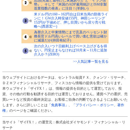
思惑(先週と週明けに実施あり)』と『イラン情
勢』、そして『米国のADP雇用統計とISM非製
造業指数の発表』に注目！(羊飼い)
米ドル/円の160～162円台は日米当局の防衛ライ
ンに！ GW介入時安値155円、神田シーリング
152円が下値めど、押し目買いから戻り売り戦
略へ(西原宏一)
為替介入と中東情勢にまで言及のベッセント財
務長官ドル円高いレベルで買い進む意欲は確か
に減退だが(持田有紀子)
次の介入いつ？日銀利上げペース上げざるを得
ない。円安止まらなければ10月末～11月に追加
介入か？(ZERO)
>>人気記事一覧を見る
当ウェブサイトにおけるデータは、セントラル短資ＦＸ、クォンツ・リサーチ、
ＤＺＨフィナンシャルリサーチ、フィスコから情報の提供を受けております。
本ウェブサイト「ザイFX！」は、情報の提供を目的として運営しており、投
資、その他の行動を勧誘する目的では運営しておりません。通貨ペアの選択、売
買レートなど投資の最終決定は、お客様ご自身の判断でなさるようにお願いいた
します。さらに詳しいことは
「免責事項」
、
「プライバシー・ポリシー、著作
権」
のページをご確認ください。
当サイト「ザイFX！」の運営元：株式会社ダイヤモンド・フィナンシャル・リ
サーチ