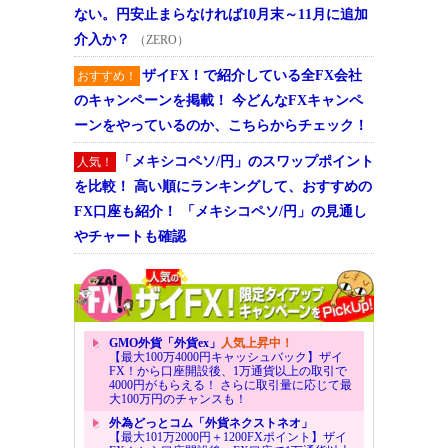
ない。円安止まらなければ10月末～11月に追加
介入か？
（ZERO）
ザイFX！で紹介している全FX会社
おすすめ！
のキャンペーンを掲載！ 今どんなFXキャンペ
ーンをやっているのか、こちらからチェック！
「メキシコペソ/円」のスワップポイント
人気！
を比較！ 高い順にランキングして、おすすめの
FX口座も紹介！ 「メキシコペソ/円」の見通し
やチャートも確認
GMO外貨「外貨ex」
人気上昇中！
【最大100万4000円キャッシュバック】ザイ
FX！から口座開設後、1万通貨以上の取引で
4000円がもらえる！ さらに取引量に応じて最
大100万円のチャンスも！
外為どっとコム「外貨ネクストネオ」
【最大101万2000円＋1200FXポイント】ザイ