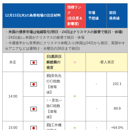
指標ラン
ク
市場
前回
12月23日(木)の為替相場の注目材料
(注目度＆
予想値
発表値
影響度)
・
米国の債券市場は短縮取引(明日・24日はクリスマスの振替で祝日・休場)
・24日(金)→米国がクリスマスの振替で祝日・休場
・今週後半から世界的にクリスマス休暇入り(米国は24日から祝日、英国やオ
セアニアなどは週明け・火曜日の28日まで祝日)
日)黒田日
未定
銀総裁の
-要人発言
発言
日)
景気先
行CI指数
-
102.1
【速報
値】
14:00
↑・
景気一
致CI指数
-
89.9
【速報
値】
日)
工作機
15:00
-
+64.0%