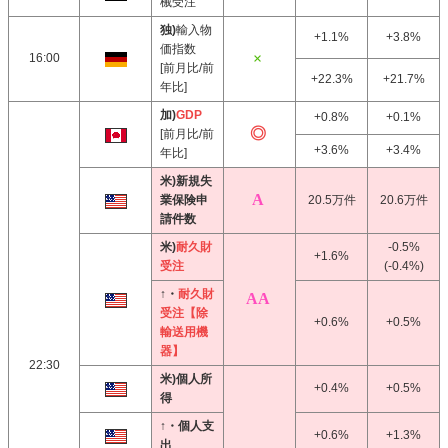
械受注
独)
輸入物
+1.1%
+3.8%
価指数
16:00
[前月比/前
+22.3%
+21.7%
年比]
加)
GDP
+0.8%
+0.1%
[前月比/前
+3.6%
+3.4%
年比]
米)新規失
業保険申
20.5万件
20.6万件
請件数
米)
耐久財
-0.5%
+1.6%
受注
(-0.4%)
↑・
耐久財
受注【除
+0.6%
+0.5%
輸送用機
器】
22:30
米)個人所
+0.4%
+0.5%
得
↑・個人支
+0.6%
+1.3%
出