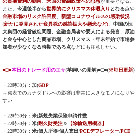
の長期金利の動向
、
米国の金融政策への思惑
が重要となる。
また、
今週後半から
世界的にクリスマス休暇入り
となる点
や
金融市場のリスク許容度
、
新型コロナウイルスの感染状況
(新たに発見された変異株の感染拡大や懸念など)
、
中国の恒
大集団の経営破綻問題
、
金融当局者や要人による発言
、
原油
と金を中心とした商品市場
、
クリスマス・年末年始で市場参
加者が少なくなる時期である点
などにも注意したい。
■□■
本日のトレード用のエサ
(羊飼いの見解)■□■(
※毎日更新
)
・22時30分：
加)
GDP
→発表でのカナダドルへの影響は非常に大きなモノになりや
すい
・22時30分：
米)新規失業保険申請件数
・22時30分：
米)
耐久財受注
＆
【除輸送用機器】
・22時30分：
米)個人所得
/
個人支出
/
PCEデフレーター
/
PCE