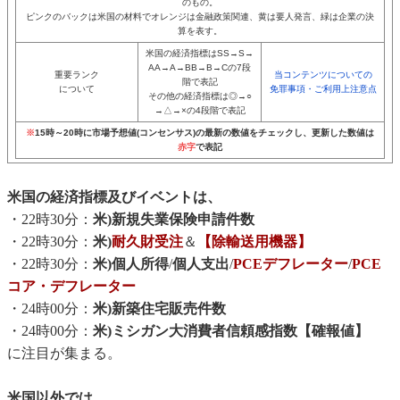
のもの。
ピンクのバックは米国の材料でオレンジは金融政策関連、黄は要人発言、緑は企業の決
算を表す。
米国の経済指標はSS→S→
AA→A→BB→B→Cの7段
重要ランク
当コンテンツについての
階で表記
について
免罪事項・ご利用上注意点
その他の経済指標は◎→○
→△→×の4段階で表記
※
15時～20時に市場予想値(コンセンサス)の最新の数値をチェックし、更新した数値は
赤字
で表記
米国の経済指標及びイベントは、
・22時30分：
米)新規失業保険申請件数
・22時30分：
米)
耐久財受注
＆
【除輸送用機器】
・22時30分：
米)個人所得
/
個人支出
/
PCEデフレーター
/
PCE
コア・デフレーター
・24時00分：
米)新築住宅販売件数
・24時00分：
米)ミシガン大消費者信頼感指数【確報値】
に注目が集まる。
米国以外では、