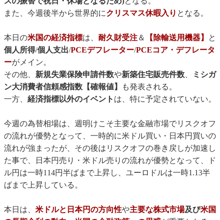
スの振替で祝日・休場となるため)
となる。
また、今週後半から世界的に
クリスマス休暇入り
となる。
本日の
米国の経済指標
は、
耐久財受注
＆
【除輸送用機器】
と
個人所得
/
個人支出
/
PCEデフレーター
/
PCEコア・デフレータ
ー
がメイン。
その他、
新規失業保険申請件数
や
新築住宅販売件数
、
ミシガ
ン大消費者信頼感指数【確報値】
も発表される。
一方、
経済指標以外のイベント
は、特に予定されていない。
今週の為替相場は、週明けこそ主要な金融市場でリスクオフ
の流れが優勢となって、一時的に米ドル買い・日本円買いの
流れが強まったが、その後はリスクオフの巻き戻しが加速し
た事で、日本円売り・米ドル売りの流れが優勢となって、ド
ル円は一時114円半ばまで上昇し、ユーロドルは一時1.13半
ばまで上昇している。
本日は、
米ドルと日本円の方向性
や
主要な株式市場
及び
米国