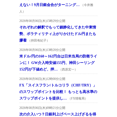
えない！9月日銀会合がターニング…
（今井雅
人）
2026年08月06日(木)15時29分公開
それぞれの解釈でもって鎮静化してきた中東情
勢、ボラティリティ上がりかけたドル円またも
膠着
（持田有紀子）
2026年08月06日(木)13時20分公開
米ドル/円の160～162円台は日米当局の防衛ライ
ンに！ GW介入時安値155円、神田シーリング
152円が下値めど、押…
（西原宏一）
2026年08月06日(木)12時00分公開
FX「スイスフラン/トルコリラ（CHF/TRY）」
のスワップポイントを比較！ もっとも高水準の
スワップポイントを提供し…
（FX情報局）
2026年08月06日(木)09時21分公開
次の介入いつ？日銀利上げペース上げざるを得