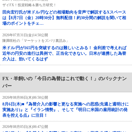
ザイFX！投資戦略＆勝ち方研究！
田向宏行氏が米ドル/円などの相場動向を音声で解説するXスペース
は【8月7日（金）20時30分】無料配信！約30分間の解説を聞いて相
場のポイントをチェ…
2026年07月31日(金)14:50公開
陳満咲杜の「マーケットをズバリ裏読み」
米ドル/円が165円を突破するのは難しいとみる！ 金利差で考えれば
近年の円安の進行は異例で、正当化できない。日米が連携した為替
介入は、効いてくるはず
FX・羊飼いの「今日の為替はこれで動く！」のバックナン
バー
2026年08月06日(木)06:50公開
8月6日(木)■『為替介入の影響と更なる実施への思惑(先週と週明けに
実施あり)』と『イラン情勢』、そして『明日に米国の雇用統計の発
表を控える点』に注目！
2026年08月05日(水)06:47公開