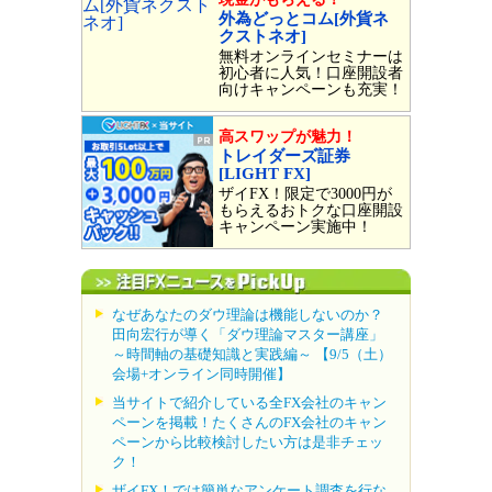
外為どっとコム[外貨ネ
クストネオ]
無料オンラインセミナーは
初心者に人気！口座開設者
向けキャンペーンも充実！
高スワップが魅力！
トレイダーズ証券
[LIGHT FX]
ザイFX！限定で3000円が
もらえるおトクな口座開設
キャンペーン実施中！
なぜあなたのダウ理論は機能しないのか？
田向宏行が導く「ダウ理論マスター講座」
～時間軸の基礎知識と実践編～ 【9/5（土）
会場+オンライン同時開催】
当サイトで紹介している全FX会社のキャン
ペーンを掲載！たくさんのFX会社のキャン
ペーンから比較検討したい方は是非チェッ
ク！
ザイFX！では簡単なアンケート調査を行な