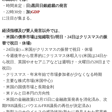
・時間未定：
日)黒田日銀総裁の発言
・22時30分：
加)
GDP
に注目が集まる。
経済指標及び要人発言以外では、
・
米国の債券市場は短縮取引(明日・24日はクリスマスの振
替で祝日・休場)
・24日(金)→米国がクリスマスの振替で祝日・休場
・今週後半から世界的にクリスマス休暇入り(米国は24日か
ら祝日、英国やオセアニアなどは週明け・火曜日の28日まで
祝日)
・クリスマス・年末年始で市場参加者が少なくなる時期
・主要な株式市場(米国中心)
・米国の国債市場と長期金利
・米ドルと日本円の方向性
・米国の金融政策(12月15日に金融政策発表を消化済み、次
期FRB議長にパウエルFRB議長の再任が決定済み)
・新型コロナウイルスの感染状況(新たに発見された変異株