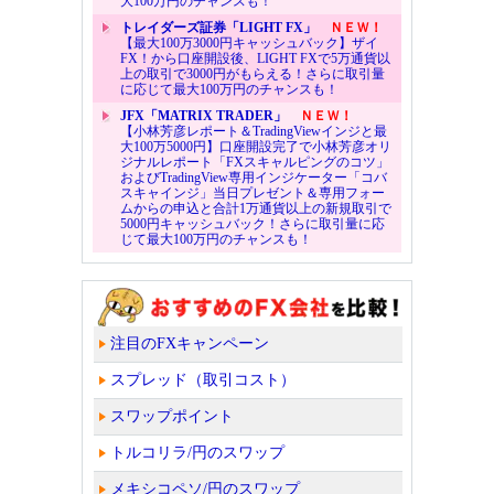
大100万円のチャンスも！
トレイダーズ証券「LIGHT FX」
ＮＥＷ！
【最大100万3000円キャッシュバック】ザイ
FX！から口座開設後、LIGHT FXで5万通貨以
上の取引で3000円がもらえる！さらに取引量
に応じて最大100万円のチャンスも！
JFX「MATRIX TRADER」
ＮＥＷ！
【小林芳彦レポート＆TradingViewインジと最
大100万5000円】口座開設完了で小林芳彦オリ
ジナルレポート「FXスキャルピングのコツ」
およびTradingView専用インジケーター「コバ
スキャインジ」当日プレゼント＆専用フォー
ムからの申込と合計1万通貨以上の新規取引で
5000円キャッシュバック！さらに取引量に応
じて最大100万円のチャンスも！
注目のFXキャンペーン
スプレッド（取引コスト）
スワップポイント
トルコリラ/円のスワップ
メキシコペソ/円のスワップ