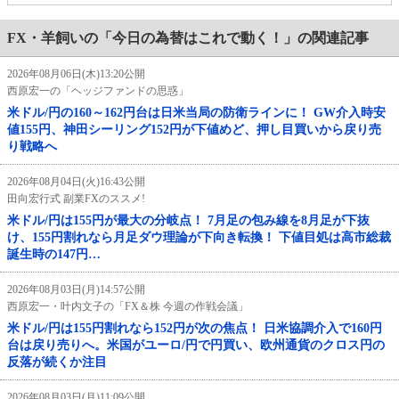
FX・羊飼いの「今日の為替はこれで動く！」の関連記事
2026年08月06日(木)13:20公開
西原宏一の「ヘッジファンドの思惑」
米ドル/円の160～162円台は日米当局の防衛ラインに！ GW介入時安
値155円、神田シーリング152円が下値めど、押し目買いから戻り売
り戦略へ
2026年08月04日(火)16:43公開
田向宏行式 副業FXのススメ!
米ドル/円は155円が最大の分岐点！ 7月足の包み線を8月足が下抜
け、155円割れなら月足ダウ理論が下向き転換！ 下値目処は高市総裁
誕生時の147円…
2026年08月03日(月)14:57公開
西原宏一・叶内文子の「FX＆株 今週の作戦会議」
米ドル/円は155円割れなら152円が次の焦点！ 日米協調介入で160円
台は戻り売りへ。米国がユーロ/円で円買い、欧州通貨のクロス円の
反落が続くか注目
2026年08月03日(月)11:09公開