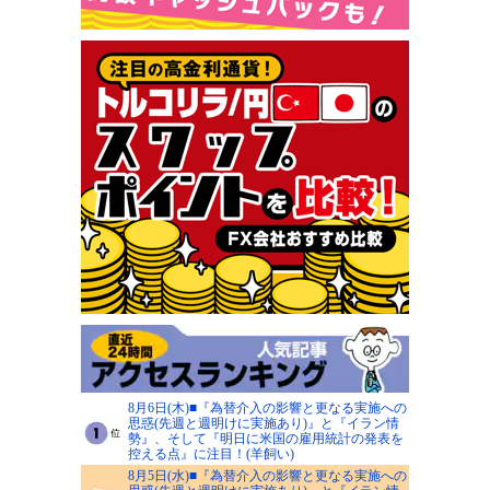
8月6日(木)■『為替介入の影響と更なる実施への
思惑(先週と週明けに実施あり)』と『イラン情
勢』、そして『明日に米国の雇用統計の発表を
控える点』に注目！(羊飼い)
8月5日(水)■『為替介入の影響と更なる実施への