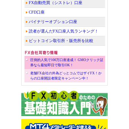
FX自動売買（シストレ）口座
CFD口座
バイナリーオプション口座
読者が選んだFX口座人気ランキング！
ビットコイン取引所・販売所を比較
圧倒的人気で100万口座達成！ GMOクリック証
券なら最短即日で取引OK！
老舗FX会社の外為どっとコムではザイFX！か
らの口座開設者限定キャンペーン中！