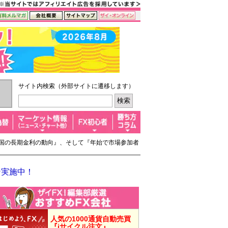
サイト内検索（外部サイトに遷移します）
び米国の長期金利の動向』、そして『年始で市場参加者
ン実施中！
人気の1000通貨自動売買
『iサイクル注文』