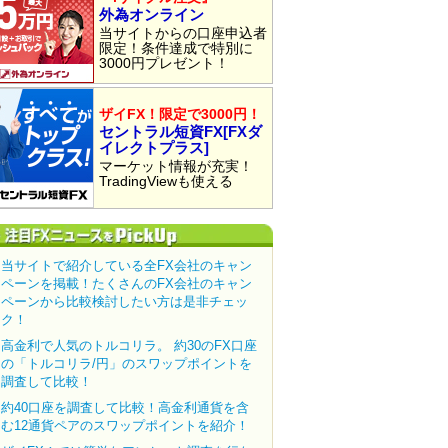
外為オンライン
当サイトからの口座申込者
限定！条件達成で特別に
3000円プレゼント！
ザイFX！限定で3000円！
セントラル短資FX[FXダ
イレクトプラス]
マーケット情報が充実！
TradingViewも使える
当サイトで紹介している全FX会社のキャン
ペーンを掲載！たくさんのFX会社のキャン
ペーンから比較検討したい方は是非チェッ
ク！
高金利で人気のトルコリラ。 約30のFX口座
の「トルコリラ/円」のスワップポイントを
調査して比較！
約40口座を調査して比較！高金利通貨を含
む12通貨ペアのスワップポイントを紹介！