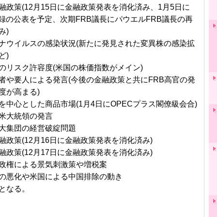
融政策(12月15日に金融政策発表を消化済み、1月5日に
事録の公表を予定、次期FRB議長にパウエルFRB議長の再
み)
ナウイルスの感染状況(新たに発見された変異株の感染拡
ど)
のリスク許容度(米国の株価指数がメイン)
者や要人による発言(今後の金融政策と共にFRB高官の発
度が高まる)
を中心とした商品市場(1月4日にOPECプラス閣僚級会合)
米大統領の発言
大集団の経営破綻問題
融政策(12月16日に金融政策発表を消化済み)
融政策(12月17日に金融政策発表を消化済み)
政権による景気刺激策や増税案
の悪化や米国による中国排除の動き
となる。