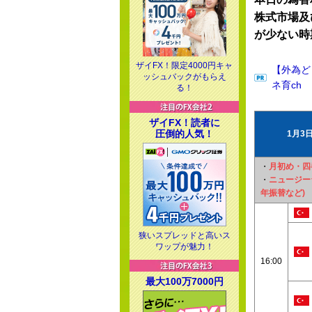
株式市場及
が少ない時
ザイFX！限定4000円キャ
【外為ど
ッシュバックがもらえ
ネ育ch
る！
ザイFX！読者に
圧倒的人気！
1月3
・
月初め・四
・
ニュージー
年振替など)
狭いスプレッドと高いス
ワップが魅力！
16:00
最大100万7000円