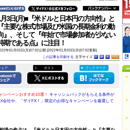
1月3日(月)■『米ドルと日本円の方向性』と
『主要な株式市場及び米国の長期金利の動
向』、そして『年始で市場参加者が少ない
時期である点』に注目！
022年01月03日(月)07:02公開 [2022年01月03日(月)07:02更新]
この記事を印刷する
文字サイズ
シェア
ポスト
ブックマーク
キャンペーンおすすめ10選！
キャッシュバックがもらえる条件が
FX会社や、「ザイFX！」限定のお得なキャンペーンを厳選して
相場の焦点は、『米ドルと日本円の方向性』と『主要な