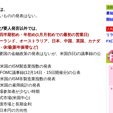
注目
は、
最短
いものの発表はない。
開
び要人発言以外では、
人気
四半期初め・年初め(1月月初めでの最初の営業日)
リ
ーランド、オーストラリア、日本、中国、英国、カナダ
FX
・休場(新年振替など)
要国の金融政策の発表はないが、米国(5日)の議事録の公
→米国のISM製造業指数の発表
→FOMC議事録(12月14日・15日開催分)の公表
→米国のISM非製造業指数の発表
)→米国の雇用統計の発表
場参加者が少ない時期
式市場(米国中心)
債市場と長期金利
日本円の方向性