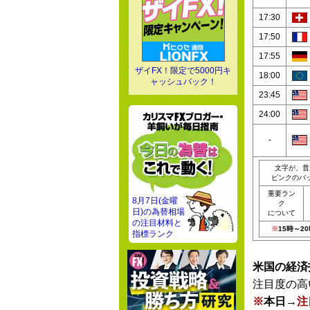
17:30
17:50
17:55
ザイFX！限定で5000円キ
18:00
ャッシュバック！
23:45
24:00
-
文字が、普
ピンクのバ
重要ラン
8月7日(金曜
ク
日)の為替相場
について
の注目材料と
※
15時～
指標ランク
米国の経済
注目度の高
※
本日→
注