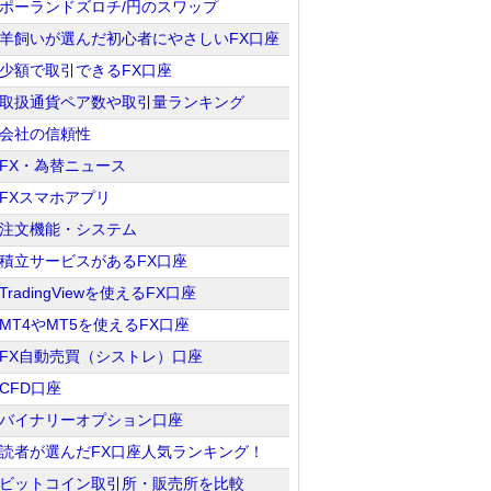
ポーランドズロチ/円のスワップ
羊飼いが選んだ初心者にやさしいFX口座
少額で取引できるFX口座
取扱通貨ペア数や取引量ランキング
会社の信頼性
FX・為替ニュース
FXスマホアプリ
注文機能・システム
積立サービスがあるFX口座
TradingViewを使えるFX口座
MT4やMT5を使えるFX口座
FX自動売買（シストレ）口座
CFD口座
バイナリーオプション口座
読者が選んだFX口座人気ランキング！
ビットコイン取引所・販売所を比較