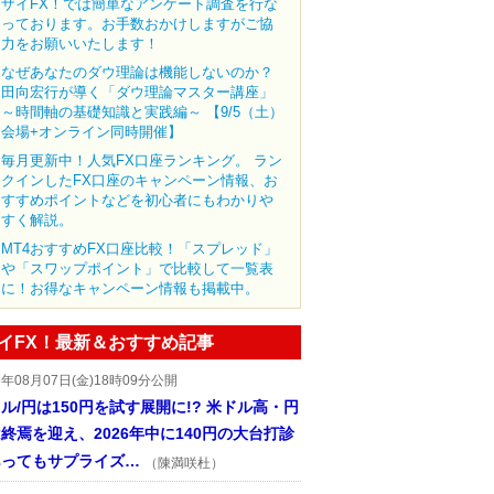
ザイFX！では簡単なアンケート調査を行な
っております。お手数おかけしますがご協
力をお願いいたします！
なぜあなたのダウ理論は機能しないのか？
田向宏行が導く「ダウ理論マスター講座」
～時間軸の基礎知識と実践編～ 【9/5（土）
会場+オンライン同時開催】
毎月更新中！人気FX口座ランキング。 ラン
クインしたFX口座のキャンペーン情報、お
すすめポイントなどを初心者にもわかりや
すく解説。
MT4おすすめFX口座比較！「スプレッド」
や「スワップポイント」で比較して一覧表
に！お得なキャンペーン情報も掲載中。
イFX！最新＆おすすめ記事
6年08月07日(金)18時09分公開
ル/円は150円を試す展開に!? 米ドル高・円
終焉を迎え、2026年中に140円の大台打診
あってもサプライズ…
（陳満咲杜）