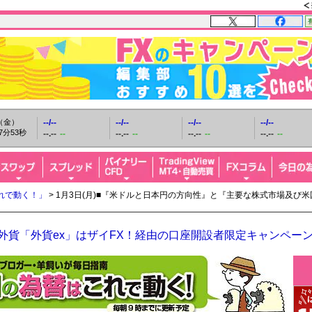
日（金）
--/--
--/--
--/--
--/--
7分54秒
--.--
--
--.--
--
--.--
--
--.--
--
れで動く！」
> 1月3日(月)■『米ドルと日本円の方向性』と『主要な株式市場及
O外貨「外貨ex」はザイFX！経由の口座開設者限定キャンペー