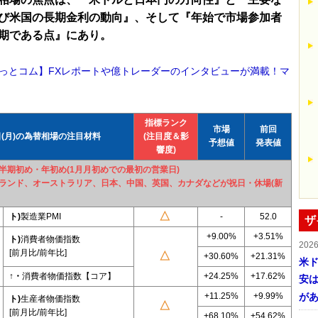
び米国の長期金利の動向』、そして『年始で市場参加者
期である点』にあり。
っとコム】FXレポートや億トレーダーのインタビューが満載！マ
指標ランク
市場
前回
日(月)の為替相場の注目材料
(注目度＆影
予想値
発表値
響度)
半期初め・年初め(1月月初めでの最初の営業日)
ランド、オーストラリア、日本、中国、英国、カナダなどが祝日・休場(新
ト)
製造業PMI
-
52.0
ザ
+9.00%
+3.51%
ト)
消費者物価指数
202
[前月比/前年比]
+30.60%
+21.31%
米ド
↑・
消費者物価指数【コア】
+24.25%
+17.62%
安は
+11.25%
+9.99%
が
ト)
生産者物価指数
[前月比/前年比]
+68.10%
+54.62%