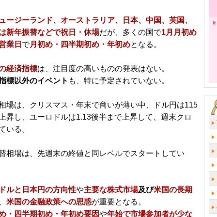
ュージーランド、オーストラリア、日本、中国、英国、
は新年振替などで祝日・休場
だが、多くの国で
1月月初め
営業日
で
月初め・四半期初め・年初め
となる。
の経済指標
は、注目度の高いものの発表はない。
指標以外のイベント
も、特に予定されていない。
相場は、クリスマス・年末で商いが薄い中、ドル円は115
上昇し、ユーロドルは1.13後半まで上昇して、週末クロ
ている。
替相場は、先週末の終値と同レベルでスタートしてい
ドルと日本円の方向性
や
主要な株式市場
及び
米国の長期
、
米国の金融政策への思惑
が重要となる。
め・四半期初め・年初め要因
や
年始で市場参加者が少な