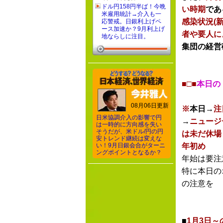
ドル円158円半ば！今晩
い時期
であ
米雇用統計→介入も一
感染状況(
応警戒。日銀利上げペ
ース加速か？9月利上げ
者や要人に
地ならしに注目。
集団の経営
■□■
本日の
08月06日更新
※
本日→
注
日米協調介入の影響で円
→
ニュージ
は一時的に方向感を失い
そうだが、米ドル/円の円
は未だ休場
安トレンド継続は変えな
い！9月日銀会合がターニ
年初め
ングポイントとなるか？
年始は要注
特に本日の
の注意を
■
1月3日