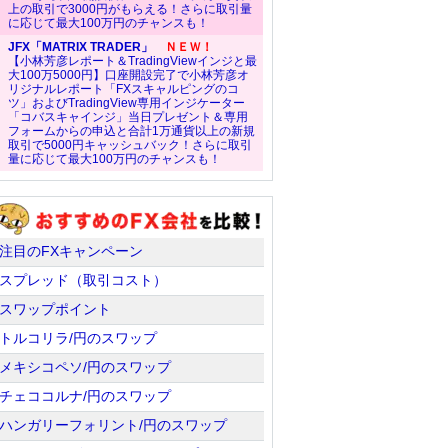
上の取引で3000円がもらえる！さらに取引量
に応じて最大100万円のチャンスも！
JFX「MATRIX TRADER」
ＮＥＷ！
【小林芳彦レポート＆TradingViewインジと最
大100万5000円】口座開設完了で小林芳彦オ
リジナルレポート「FXスキャルピングのコ
ツ」およびTradingView専用インジケーター
「コバスキャインジ」当日プレゼント＆専用
フォームからの申込と合計1万通貨以上の新規
取引で5000円キャッシュバック！さらに取引
量に応じて最大100万円のチャンスも！
注目のFXキャンペーン
スプレッド（取引コスト）
スワップポイント
トルコリラ/円のスワップ
メキシコペソ/円のスワップ
チェココルナ/円のスワップ
ハンガリーフォリント/円のスワップ