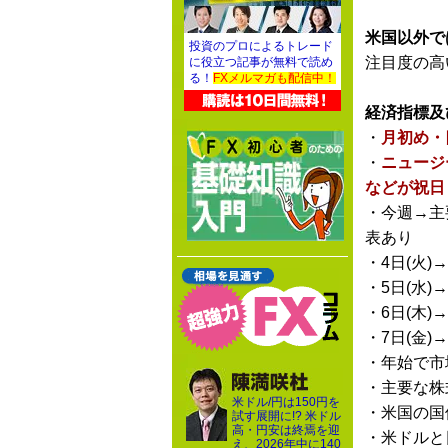
米国以外で
投資のプロによるトレード
注目度の高
に役立つ記事が無料で読め
る！
FXメルマガも配信中！
経済指標及
・
月初め・
・
ニュージ
などが祝日
・今週→主
表あり
・4日(火)
・5日(水)
・6日(木)
・7日(金
・年始で市
・主要な株
米ドル/円は150円を
・米国の国
試す展開に!? 米ドル
高・円安は終焉を迎
・米ドルと
え、2026年中に140