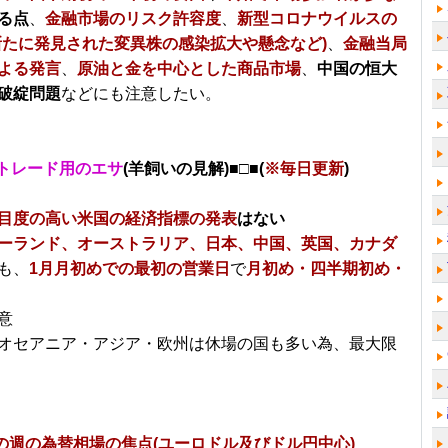
る点
、
金融市場のリスク許容度
、
新型コロナウイルスの
新たに発見された変異株の感染拡大や懸念など)
、
金融当局
よる発言
、
原油と金を中心とした商品市場
、
中国の恒大
破綻問題
などにも注意したい。
トレード用のエサ
(羊飼いの見解)■□■(
※毎日更新
)
目度の高い米国の経済指標の発表
はない
ーランド、オーストラリア、日本、中国、英国、カナダ
も、
1月月初めでの最初の営業日
で
月初め・四半期初め・
意
オセアニア・アジア・欧州は休場の国も多い為、最大限
～の週の為替相場の焦点(ユーロドル及びドル円中心)