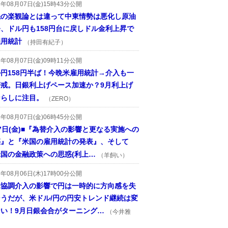
6年08月07日(金)15時43分公開
先の楽観論とは違って中東情勢は悪化し原油
、ドル円も158円台に戻しドル金利上昇で
雇用統計
（持田有紀子）
6年08月07日(金)09時11分公開
円158円半ば！今晩米雇用統計→介入も一
警戒。日銀利上げペース加速か？9月利上げ
ならしに注目。
（ZERO）
6年08月07日(金)06時45分公開
7日(金)■『為替介入の影響と更なる実施への
惑』と『米国の雇用統計の発表』、そして
国の金融政策への思惑(利上…
（羊飼い）
6年08月06日(木)17時00分公開
米協調介入の影響で円は一時的に方向感を失
そうだが、米ドル/円の円安トレンド継続は変
ない！9月日銀会合がターニング…
（今井雅