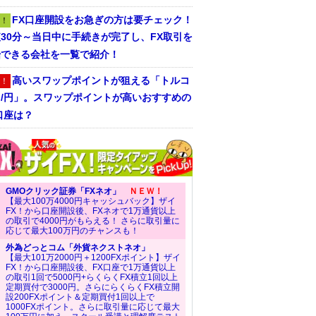
FX口座開設をお急ぎの方は要チェック！
！
30分～当日中に手続きが完了し、FX取引を
始できる会社を一覧で紹介！
高いスワップポイントが狙える「トルコ
！
ラ/円」。スワップポイントが高いおすすめの
口座は？
GMOクリック証券「FXネオ」
ＮＥＷ！
【最大100万4000円キャッシュバック】ザイ
FX！から口座開設後、FXネオで1万通貨以上
の取引で4000円がもらえる！ さらに取引量に
応じて最大100万円のチャンスも！
外為どっとコム「外貨ネクストネオ」
【最大101万2000円＋1200FXポイント】ザイ
FX！から口座開設後、FX口座で1万通貨以上
の取引1回で5000円+らくらくFX積立1回以上
定期買付で3000円。さらにらくらくFX積立開
設200FXポイント＆定期買付1回以上で
1000FXポイント。さらに取引量に応じて最大