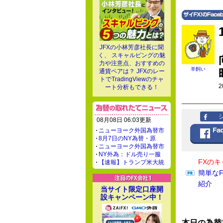
JFXの小林芳彦社長に聞
く、 スキャルピングの魅
力や注意点、おすすめの
羊飼い
通貨ペアは？ JFXのレー
トでTradingViewのチャ
2
ート分析もできる！
08月08日 06:03更新
ニューヨーク外国為替市
8月7日のNY為替・原
ニューヨーク外国為替市
NY外為：ドル売り一服
FXの
【速報】トランプ米大統
簡単な
紹介
当サイト限定口座開
設キャンペーン中！
本日の為替