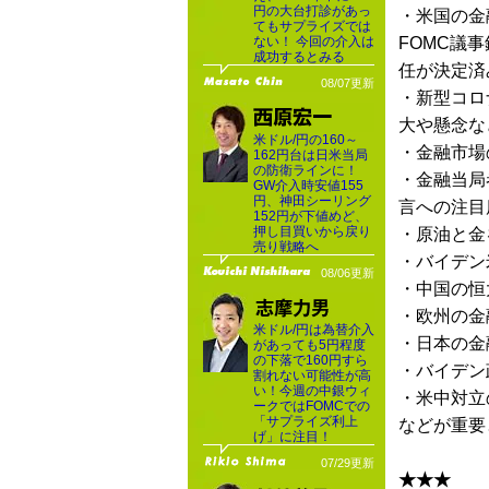
円の大台打診があっ
・米国の金
てもサプライズでは
ない！ 今回の介入は
FOMC議
成功するとみる
任が決定済
08/07更新
・新型コロ
大や懸念な
米ドル/円の160～
・金融市場
162円台は日米当局
の防衛ラインに！
・金融当局
GW介入時安値155
円、神田シーリング
言への注目
152円が下値めど、
押し目買いから戻り
・原油と金
売り戦略へ
・バイデン
08/06更新
・中国の恒
・欧州の金
米ドル/円は為替介入
・日本の金
があっても5円程度
の下落で160円すら
・バイデン
割れない可能性が高
い！今週の中銀ウィ
・米中対立
ークではFOMCでの
「サプライズ利上
などが重要
げ」に注目！
07/29更新
★★★