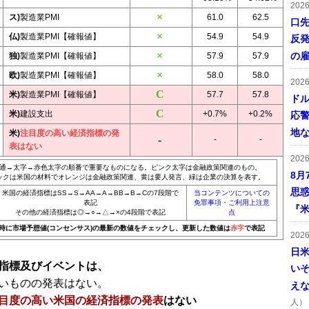
202
ス)
製造業PMI
61.0
62.5
口
仏)
製造業PMI【確報値】
54.9
54.9
反発
の
独)
製造業PMI【確報値】
57.9
57.9
欧)
製造業PMI【確報値】
58.0
58.0
202
米)
製造業PMI【確報値】
57.7
57.8
ドル
米)
建設支出
+0.7%
+0.2%
応
地
米)
注目度の高い経済指標の発
-
-
表はない
202
通→太字→赤色太字の順番で重要なものになる。ピンク太字は金融政策関連のもの。
8月
ックは米国の材料でオレンジは金融政策関連、黄は要人発言、緑は企業の決算を表す。
思
米国の経済指標はSS→S→AA→A→BB→B→Cの7段階で
当コンテンツについての
表記
免罪事項・ご利用上注意
『米
その他の経済指標は◎→○→△→×の4段階で表記
点
20時に市場予想値(コンセンサス)の最新の数値をチェックし、更新した数値は
赤字
で表記
202
日
指標及びイベントは、
い
いものの発表はない。
え
目度の高い米国の経済指標の発表
はない
人）