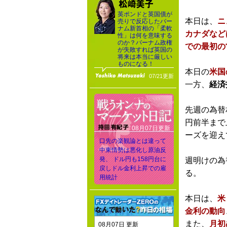
英ポンドと英国債が
本日は、
ニ
売りで反応したバー
ナム新首相の「柔軟
カナダなど
性」は何を意味する
のか？バーナム政権
での最初の
が失敗すれば英国の
将来は本当に厳しい
ものになる！
本日の
米国
07/21更新
一方、
経済
先週の為替
円前半まで
08月07日更新
ーズを迎え
口先の楽観論とは違って
中東情勢は悪化し原油反
発、 ドル円も158円台に
週明けの為
戻しドル金利上昇での雇
る。
用統計
本日は、
米
金利の動向
また、
月初
08月07日 更新