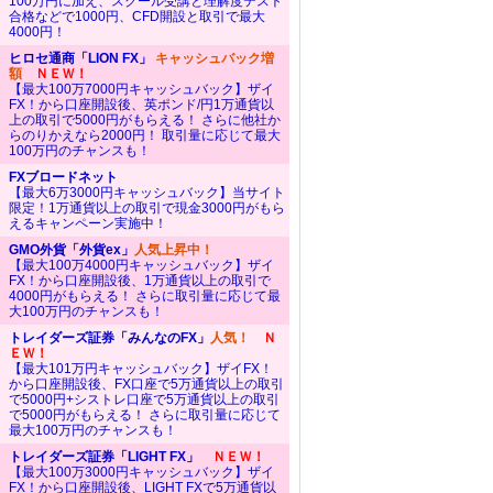
100万円に加え、スクール受講と理解度テスト
合格などで1000円、CFD開設と取引で最大
4000円！
ヒロセ通商「LION FX」
キャッシュバック増
額
ＮＥＷ！
【最大100万7000円キャッシュバック】ザイ
FX！から口座開設後、英ポンド/円1万通貨以
上の取引で5000円がもらえる！ さらに他社か
らのりかえなら2000円！ 取引量に応じて最大
100万円のチャンスも！
FXブロードネット
【最大6万3000円キャッシュバック】当サイト
限定！1万通貨以上の取引で現金3000円がもら
えるキャンペーン実施中！
GMO外貨「外貨ex」
人気上昇中！
【最大100万4000円キャッシュバック】ザイ
FX！から口座開設後、1万通貨以上の取引で
4000円がもらえる！ さらに取引量に応じて最
大100万円のチャンスも！
トレイダーズ証券「みんなのFX」
人気！
Ｎ
ＥＷ！
【最大101万円キャッシュバック】ザイFX！
から口座開設後、FX口座で5万通貨以上の取引
で5000円+シストレ口座で5万通貨以上の取引
で5000円がもらえる！ さらに取引量に応じて
最大100万円のチャンスも！
トレイダーズ証券「LIGHT FX」
ＮＥＷ！
【最大100万3000円キャッシュバック】ザイ
FX！から口座開設後、LIGHT FXで5万通貨以