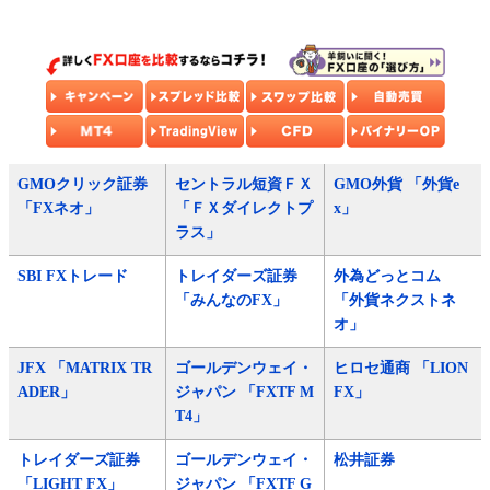
GMOクリック証券
セントラル短資ＦＸ
GMO外貨 「外貨e
「FXネオ」
「ＦＸダイレクトプ
x」
ラス」
SBI FXトレード
トレイダーズ証券
外為どっとコム
「みんなのFX」
「外貨ネクストネ
オ」
JFX 「MATRIX TR
ゴールデンウェイ・
ヒロセ通商 「LION
ADER」
ジャパン 「FXTF M
FX」
T4」
トレイダーズ証券
ゴールデンウェイ・
松井証券
「LIGHT FX」
ジャパン 「FXTF G