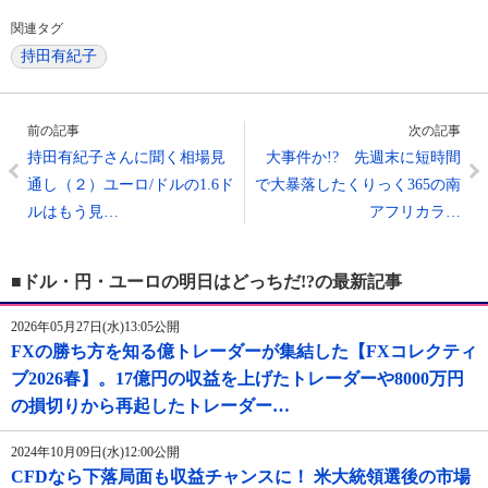
関連タグ
持田有紀子
前の記事
次の記事
持田有紀子さんに聞く相場見
大事件か!? 先週末に短時間
通し（２）ユーロ/ドルの1.6ド
で大暴落したくりっく365の南
ルはもう見…
アフリカラ…
■ドル・円・ユーロの明日はどっちだ!?の最新記事
2026年05月27日(水)13:05公開
FXの勝ち方を知る億トレーダーが集結した【FXコレクティ
ブ2026春】。17億円の収益を上げたトレーダーや8000万円
の損切りから再起したトレーダー…
2024年10月09日(水)12:00公開
CFDなら下落局面も収益チャンスに！ 米大統領選後の市場