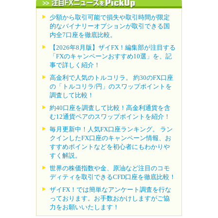
少額から取引可能で損失や取引時間が限定
的なバイナリーオプションが取引できる国
内全7口座を徹底比較。
【2026年8月版】ザイFX！編集部が注目する
「FXのキャンペーンおすすめ10選」を、記
事で詳しく紹介！
高金利で人気のトルコリラ。 約30のFX口座
の「トルコリラ/円」のスワップポイントを
調査して比較！
約40口座を調査して比較！高金利通貨を含
む12通貨ペアのスワップポイントを紹介！
毎月更新中！人気FX口座ランキング。 ラン
クインしたFX口座のキャンペーン情報、お
すすめポイントなどを初心者にもわかりや
すく解説。
世界の株価指数や金、原油など注目のコモ
ディティを取引できるCFD口座を徹底比較！
ザイFX！では簡単なアンケート調査を行な
っております。お手数おかけしますがご協
力をお願いいたします！