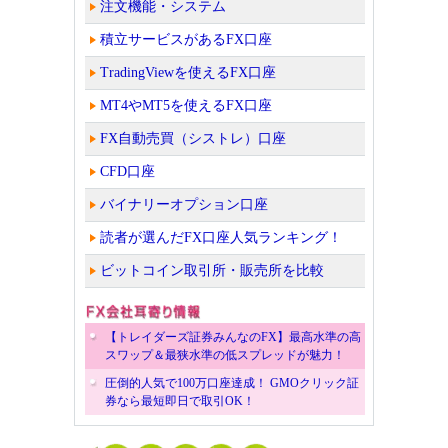
注文機能・システム
積立サービスがあるFX口座
TradingViewを使えるFX口座
MT4やMT5を使えるFX口座
FX自動売買（シストレ）口座
CFD口座
バイナリーオプション口座
読者が選んだFX口座人気ランキング！
ビットコイン取引所・販売所を比較
【トレイダーズ証券みんなのFX】最高水準の高
スワップ＆最狭水準の低スプレッドが魅力！
圧倒的人気で100万口座達成！ GMOクリック証
券なら最短即日で取引OK！