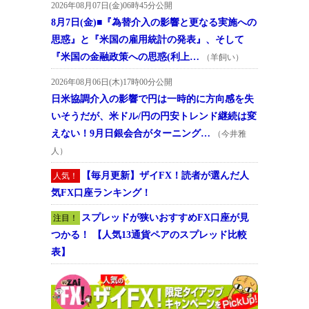
2026年08月07日(金)06時45分公開
8月7日(金)■『為替介入の影響と更なる実施への
思惑』と『米国の雇用統計の発表』、そして
『米国の金融政策への思惑(利上…
（羊飼い）
2026年08月06日(木)17時00分公開
日米協調介入の影響で円は一時的に方向感を失
いそうだが、米ドル/円の円安トレンド継続は変
えない！9月日銀会合がターニング…
（今井雅
人）
【毎月更新】ザイFX！読者が選んだ人
人気！
気FX口座ランキング！
スプレッドが狭いおすすめFX口座が見
注目！
つかる！ 【人気13通貨ペアのスプレッド比較
表】