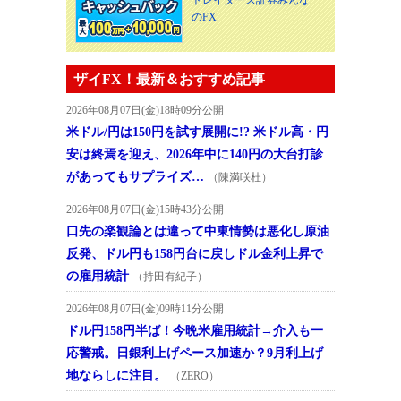
のFX
ザイFX！最新＆おすすめ記事
2026年08月07日(金)18時09分公開
米ドル/円は150円を試す展開に!? 米ドル高・円
安は終焉を迎え、2026年中に140円の大台打診
があってもサプライズ…
（陳満咲杜）
2026年08月07日(金)15時43分公開
口先の楽観論とは違って中東情勢は悪化し原油
反発、ドル円も158円台に戻しドル金利上昇で
の雇用統計
（持田有紀子）
2026年08月07日(金)09時11分公開
ドル円158円半ば！今晩米雇用統計→介入も一
応警戒。日銀利上げペース加速か？9月利上げ
地ならしに注目。
（ZERO）