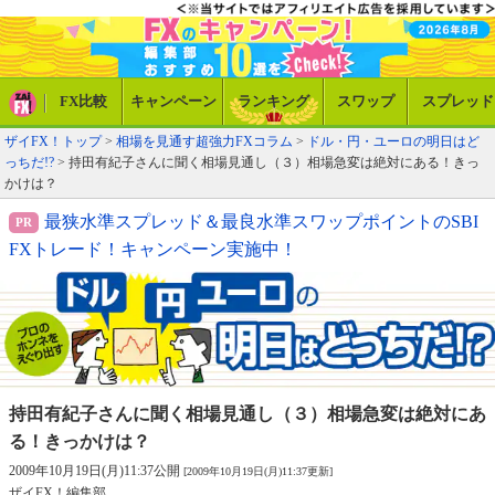
FX比較
キャンペーン
ランキング
スワップ
スプレッド
ザイFX！トップ
>
相場を見通す超強力FXコラム
>
ドル・円・ユーロの明日はど
っちだ!?
> 持田有紀子さんに聞く相場見通し（３）相場急変は絶対にある！きっ
かけは？
最狭水準スプレッド＆最良水準スワップポイントのSBI
FXトレード！キャンペーン実施中！
持田有紀子さんに聞く相場見通し（３）
相場急変は絶対にあ
る！きっかけは？
2009年10月19日(月)11:37公開
[2009年10月19日(月)11:37更新]
ザイFX！編集部