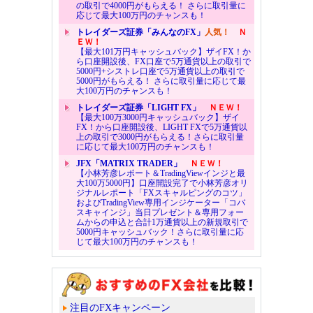
の取引で4000円がもらえる！ さらに取引量に
応じて最大100万円のチャンスも！
トレイダーズ証券「みんなのFX」
人気！
Ｎ
ＥＷ！
【最大101万円キャッシュバック】ザイFX！か
ら口座開設後、FX口座で5万通貨以上の取引で
5000円+シストレ口座で5万通貨以上の取引で
5000円がもらえる！ さらに取引量に応じて最
大100万円のチャンスも！
トレイダーズ証券「LIGHT FX」
ＮＥＷ！
【最大100万3000円キャッシュバック】ザイ
FX！から口座開設後、LIGHT FXで5万通貨以
上の取引で3000円がもらえる！さらに取引量
に応じて最大100万円のチャンスも！
JFX「MATRIX TRADER」
ＮＥＷ！
【小林芳彦レポート＆TradingViewインジと最
大100万5000円】口座開設完了で小林芳彦オリ
ジナルレポート「FXスキャルピングのコツ」
およびTradingView専用インジケーター「コバ
スキャインジ」当日プレゼント＆専用フォー
ムからの申込と合計1万通貨以上の新規取引で
5000円キャッシュバック！さらに取引量に応
じて最大100万円のチャンスも！
注目のFXキャンペーン