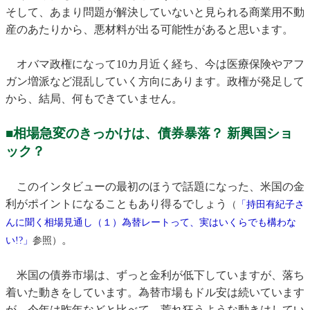
そして、あまり問題が解決していないと見られる商業用不動
産のあたりから、悪材料が出る可能性があると思います。
オバマ政権になって10カ月近く経ち、今は医療保険やアフ
ガン増派など混乱していく方向にあります。政権が発足して
から、結局、何もできていません。
■相場急変のきっかけは、債券暴落？ 新興国ショ
ック？
このインタビューの最初のほうで話題になった、米国の金
利がポイントになることもあり得るでしょう
（
「持田有紀子さ
んに聞く相場見通し（１）為替レートって、実はいくらでも構わな
。
い!?」
参照）
米国の債券市場は、ずっと金利が低下していますが、落ち
着いた動きをしています。為替市場もドル安は続いています
が、今年は昨年などと比べて、荒れ狂うような動きはしてい