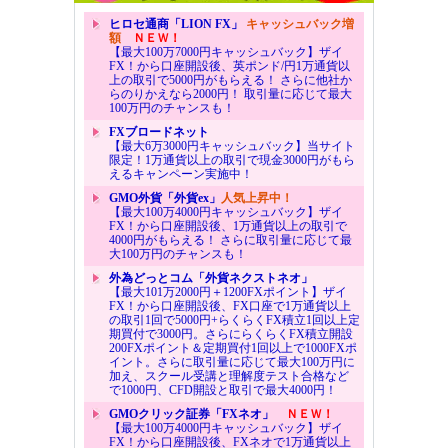
ヒロセ通商「LION FX」
キャッシュバック増
額
ＮＥＷ！
【最大100万7000円キャッシュバック】ザイ
FX！から口座開設後、英ポンド/円1万通貨以
上の取引で5000円がもらえる！ さらに他社か
らのりかえなら2000円！ 取引量に応じて最大
100万円のチャンスも！
FXブロードネット
【最大6万3000円キャッシュバック】当サイト
限定！1万通貨以上の取引で現金3000円がもら
えるキャンペーン実施中！
GMO外貨「外貨ex」
人気上昇中！
【最大100万4000円キャッシュバック】ザイ
FX！から口座開設後、1万通貨以上の取引で
4000円がもらえる！ さらに取引量に応じて最
大100万円のチャンスも！
外為どっとコム「外貨ネクストネオ」
【最大101万2000円＋1200FXポイント】ザイ
FX！から口座開設後、FX口座で1万通貨以上
の取引1回で5000円+らくらくFX積立1回以上定
期買付で3000円。さらにらくらくFX積立開設
200FXポイント＆定期買付1回以上で1000FXポ
イント。さらに取引量に応じて最大100万円に
加え、スクール受講と理解度テスト合格など
で1000円、CFD開設と取引で最大4000円！
GMOクリック証券「FXネオ」
ＮＥＷ！
【最大100万4000円キャッシュバック】ザイ
FX！から口座開設後、FXネオで1万通貨以上