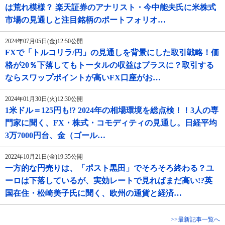
は荒れ模様？ 楽天証券のアナリスト・今中能夫氏に米株式
市場の見通しと注目銘柄のポートフォリオ…
2024年07月05日(金)12:50公開
FXで「トルコリラ/円」の見通しを背景にした取引戦略！価
格が20％下落してもトータルの収益はプラスに？取引する
ならスワップポイントが高いFX口座がお…
2024年01月30日(火)12:30公開
1米ドル＝125円も!? 2024年の相場環境を総点検！！3人の専
門家に聞く、FX・株式・コモディティの見通し。日経平均
3万7000円台、金（ゴール…
2022年10月21日(金)19:35公開
一方的な円売りは、「ポスト黒田」でそろそろ終わる？ユ
ーロは下落しているが、実効レートで見ればまだ高い!?英
国在住・松崎美子氏に聞く、欧州の通貨と経済…
>>最新記事一覧へ