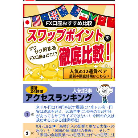
米ドル/円は150円を試す展開に!? 米ドル高・円
安は終焉を迎え、2026年中に140円の大台打診
があってもサプライズではない！ 今回の介入は
成功するとみる(陳満咲杜)
8月7日(金)■『為替介入の影響と更なる実施への
思惑』と『米国の雇用統計の発表』、そして
『米国の金融政策への思惑(利上げへの思惑に注