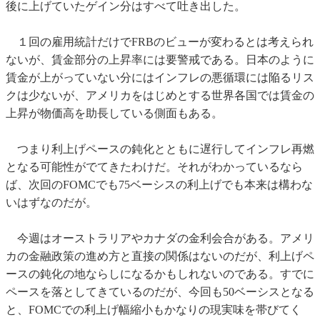
後に上げていたゲイン分はすべて吐き出した。
１回の雇用統計だけでFRBのビューが変わるとは考えられ
ないが、賃金部分の上昇率には要警戒である。日本のように
賃金が上がっていない分にはインフレの悪循環には陥るリス
クは少ないが、アメリカをはじめとする世界各国では賃金の
上昇が物価高を助長している側面もある。
つまり利上げペースの鈍化とともに遅行してインフレ再燃
となる可能性がでてきたわけだ。それがわかっているなら
ば、次回のFOMCでも75ベーシスの利上げでも本来は構わな
いはずなのだが。
今週はオーストラリアやカナダの金利会合がある。アメリ
カの金融政策の進め方と直接の関係はないのだが、利上げペ
ースの鈍化の地ならしになるかもしれないのである。すでに
ペースを落としてきているのだが、今回も50ベーシスとなる
と、FOMCでの利上げ幅縮小もかなりの現実味を帯びてく