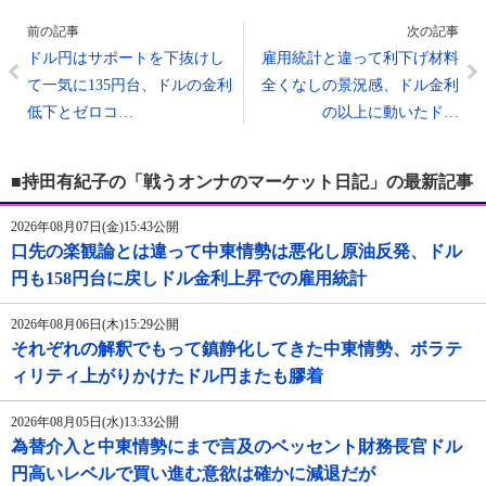
前の記事
次の記事
ドル円はサポートを下抜けし
雇用統計と違って利下げ材料
て一気に135円台、ドルの金利
全くなしの景況感、ドル金利
低下とゼロコ…
の以上に動いたド…
■持田有紀子の「戦うオンナのマーケット日記」の最新記事
2026年08月07日(金)15:43公開
口先の楽観論とは違って中東情勢は悪化し原油反発、ドル
円も158円台に戻しドル金利上昇での雇用統計
2026年08月06日(木)15:29公開
それぞれの解釈でもって鎮静化してきた中東情勢、ボラテ
ィリティ上がりかけたドル円またも膠着
2026年08月05日(水)13:33公開
為替介入と中東情勢にまで言及のベッセント財務長官ドル
円高いレベルで買い進む意欲は確かに減退だが