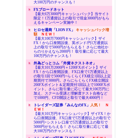
大100万円のチャンスも！
FXブロードネット
【最大6万3000円キャッシュバック】当サイト
限定！1万通貨以上の取引で現金3000円がもら
えるキャンペーン実施中！
ヒロセ通商「LION FX」
キャッシュバック増
額
ＮＥＷ！
【最大100万7000円キャッシュバック】ザイ
FX！から口座開設後、英ポンド/円1万通貨以
上の取引で5000円がもらえる！ さらに他社か
らのりかえなら2000円！ 取引量に応じて最大
100万円のチャンスも！
外為どっとコム「外貨ネクストネオ」
【最大101万2000円＋1200FXポイント】ザイ
FX！から口座開設後、FX口座で1万通貨以上
の取引1回で5000円+らくらくFX積立1回以上定
期買付で3000円。さらにらくらくFX積立開設
200FXポイント＆定期買付1回以上で1000FXポ
イント。さらに取引量に応じて最大100万円に
加え、スクール受講と理解度テスト合格など
で1000円、CFD開設と取引で最大4000円！
トレイダーズ証券「みんなのFX」
人気！
Ｎ
ＥＷ！
【最大101万円キャッシュバック】ザイFX！か
ら口座開設後、FX口座で5万通貨以上の取引で
5000円+シストレ口座で5万通貨以上の取引で
5000円がもらえる！ さらに取引量に応じて最
大100万円のチャンスも！