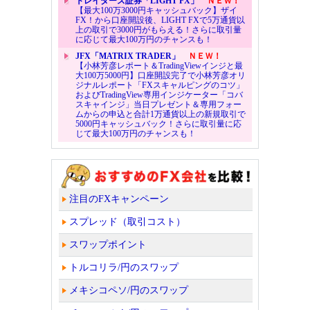
トレイダーズ証券「LIGHT FX」
ＮＥＷ！
【最大100万3000円キャッシュバック】ザイ
FX！から口座開設後、LIGHT FXで5万通貨以
上の取引で3000円がもらえる！さらに取引量
に応じて最大100万円のチャンスも！
JFX「MATRIX TRADER」
ＮＥＷ！
【小林芳彦レポート＆TradingViewインジと最
大100万5000円】口座開設完了で小林芳彦オリ
ジナルレポート「FXスキャルピングのコツ」
およびTradingView専用インジケーター「コバ
スキャインジ」当日プレゼント＆専用フォー
ムからの申込と合計1万通貨以上の新規取引で
5000円キャッシュバック！さらに取引量に応
じて最大100万円のチャンスも！
注目のFXキャンペーン
スプレッド（取引コスト）
スワップポイント
トルコリラ/円のスワップ
メキシコペソ/円のスワップ