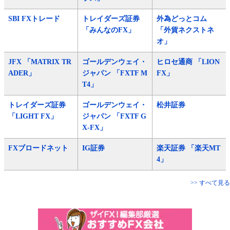
SBI FXトレード
トレイダーズ証券
外為どっとコム
「みんなのFX」
「外貨ネクストネ
オ」
JFX 「MATRIX TR
ゴールデンウェイ・
ヒロセ通商 「LION
ADER」
ジャパン 「FXTF M
FX」
T4」
トレイダーズ証券
ゴールデンウェイ・
松井証券
「LIGHT FX」
ジャパン 「FXTF G
X-FX」
FXブロードネット
IG証券
楽天証券 「楽天MT
4」
>> すべて見る