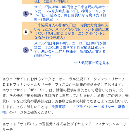
視)』に注目！(羊飼い)
米ドル/円の160～162円台は日米当局の防衛ライ
ンに！ GW介入時安値155円、神田シーリング
152円が下値めど、押し目買いから戻り売り戦
略へ(西原宏一)
日米協調介入の影響で円は一時的に方向感を失
いそうだが、米ドル/円の円安トレンド継続は変
えない！9月日銀会合がターニングポイントと
なるか？(今井雅人)
米ドル/円は年内170円、ユーロ/円は200円を視
野に！ FOMC据え置きでも円安構造は変わら
ず、悪い金利上昇と原油高、新NISAが支える
(西原宏一)
>>人気記事一覧を見る
当ウェブサイトにおけるデータは、セントラル短資ＦＸ、クォンツ・リサーチ、
ＤＺＨフィナンシャルリサーチ、フィスコから情報の提供を受けております。
本ウェブサイト「ザイFX！」は、情報の提供を目的として運営しており、投
資、その他の行動を勧誘する目的では運営しておりません。通貨ペアの選択、売
買レートなど投資の最終決定は、お客様ご自身の判断でなさるようにお願いいた
します。さらに詳しいことは
「免責事項」
、
「プライバシー・ポリシー、著作
権」
のページをご確認ください。
当サイト「ザイFX！」の運営元：株式会社ダイヤモンド・フィナンシャル・リ
サーチ