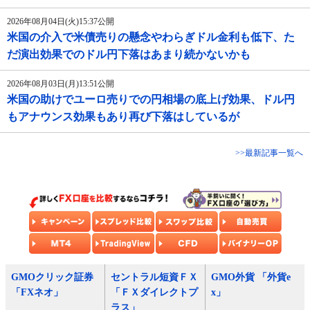
2026年08月04日(火)15:37公開
米国の介入で米債売りの懸念やわらぎドル金利も低下、た
だ演出効果でのドル円下落はあまり続かないかも
2026年08月03日(月)13:51公開
米国の助けでユーロ売りでの円相場の底上げ効果、ドル円
もアナウンス効果もあり再び下落はしているが
>>最新記事一覧へ
GMOクリック証券
セントラル短資ＦＸ
GMO外貨 「外貨e
「FXネオ」
「ＦＸダイレクトプ
x」
ラス」