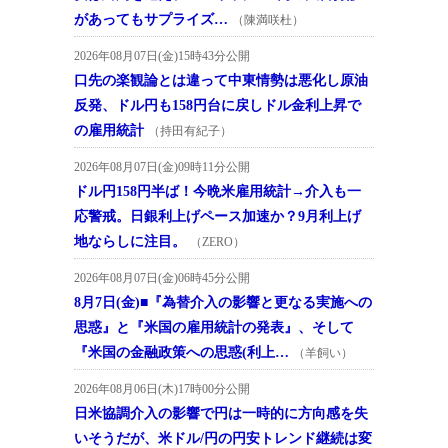
があってもサプライズ…
（陳満咲杜）
2026年08月07日(金)15時43分公開
口先の楽観論とは違って中東情勢は悪化し原油
反発、ドル円も158円台に戻しドル金利上昇で
の雇用統計
（持田有紀子）
2026年08月07日(金)09時11分公開
ドル円158円半ば！今晩米雇用統計→介入も一
応警戒。日銀利上げペース加速か？9月利上げ
地ならしに注目。
（ZERO）
2026年08月07日(金)06時45分公開
8月7日(金)■『為替介入の影響と更なる実施への
思惑』と『米国の雇用統計の発表』、そして
『米国の金融政策への思惑(利上…
（羊飼い）
2026年08月06日(木)17時00分公開
日米協調介入の影響で円は一時的に方向感を失
いそうだが、米ドル/円の円安トレンド継続は変