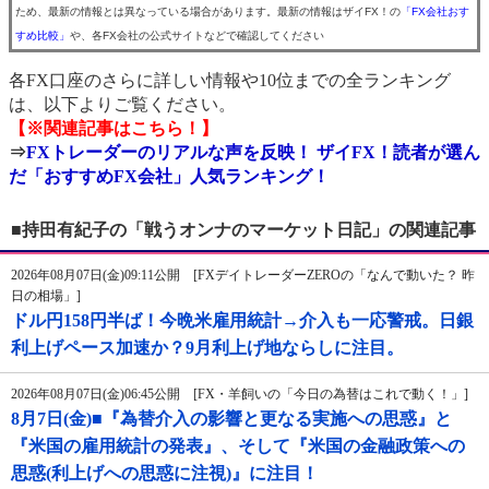
ため、最新の情報とは異なっている場合があります。最新の情報はザイFX！の
「FX会社おす
すめ比較」
や、各FX会社の公式サイトなどで確認してください
各FX口座のさらに詳しい情報や10位までの全ランキング
は、以下よりご覧ください。
【※関連記事はこちら！】
⇒
FXトレーダーのリアルな声を反映！ ザイFX！読者が選ん
だ「おすすめFX会社」人気ランキング！
■持田有紀子の「戦うオンナのマーケット日記」の関連記事
2026年08月07日(金)09:11公開 [FXデイトレーダーZEROの「なんで動いた？ 昨
日の相場」]
ドル円158円半ば！今晩米雇用統計→介入も一応警戒。日銀
利上げペース加速か？9月利上げ地ならしに注目。
2026年08月07日(金)06:45公開 [FX・羊飼いの「今日の為替はこれで動く！」]
8月7日(金)■『為替介入の影響と更なる実施への思惑』と
『米国の雇用統計の発表』、そして『米国の金融政策への
思惑(利上げへの思惑に注視)』に注目！