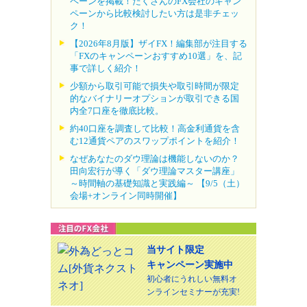
ペーンを掲載！たくさんのFX会社のキャン
ペーンから比較検討したい方は是非チェッ
ク！
【2026年8月版】ザイFX！編集部が注目する
「FXのキャンペーンおすすめ10選」を、記
事で詳しく紹介！
少額から取引可能で損失や取引時間が限定
的なバイナリーオプションが取引できる国
内全7口座を徹底比較。
約40口座を調査して比較！高金利通貨を含
む12通貨ペアのスワップポイントを紹介！
なぜあなたのダウ理論は機能しないのか？
田向宏行が導く「ダウ理論マスター講座」
～時間軸の基礎知識と実践編～ 【9/5（土）
会場+オンライン同時開催】
当サイト限定
キャンペーン実施中
初心者にうれしい無料オ
ンラインセミナーが充実!