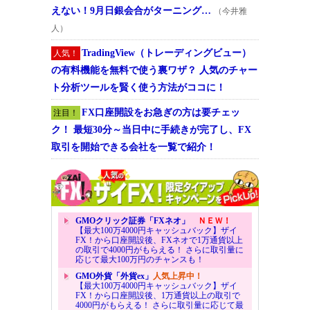
えない！9月日銀会合がターニング…
（今井雅
人）
TradingView（トレーディングビュー）
人気！
の有料機能を無料で使う裏ワザ？ 人気のチャー
ト分析ツールを賢く使う方法がココに！
FX口座開設をお急ぎの方は要チェッ
注目！
ク！ 最短30分～当日中に手続きが完了し、FX
取引を開始できる会社を一覧で紹介！
GMOクリック証券「FXネオ」
ＮＥＷ！
【最大100万4000円キャッシュバック】ザイ
FX！から口座開設後、FXネオで1万通貨以上
の取引で4000円がもらえる！ さらに取引量に
応じて最大100万円のチャンスも！
GMO外貨「外貨ex」
人気上昇中！
【最大100万4000円キャッシュバック】ザイ
FX！から口座開設後、1万通貨以上の取引で
4000円がもらえる！ さらに取引量に応じて最