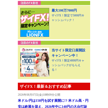
最大100万7000円
ザイFX！限定で5000円キ
ャッシュバック！
当サイト限定口座開設
キャンペーン中！
ザイFX！限定4000円キャ
ッシュバックがもらえ
る！
ザイFX！最新＆おすすめ記事
2026年08月07日(金)18時09分公開
米ドル/円は150円を試す展開に!? 米ドル高・円
安は終焉を迎え、2026年中に140円の大台打診