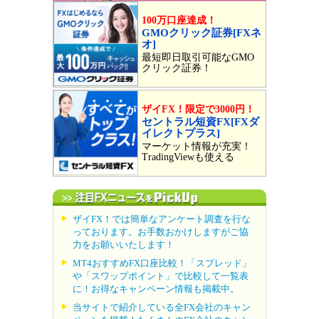
100万口座達成！
GMOクリック証券[FXネ
オ]
最短即日取引可能なGMO
クリック証券！
ザイFX！限定で3000円！
セントラル短資FX[FXダ
イレクトプラス]
マーケット情報が充実！
TradingViewも使える
ザイFX！では簡単なアンケート調査を行な
っております。お手数おかけしますがご協
力をお願いいたします！
MT4おすすめFX口座比較！「スプレッド」
や「スワップポイント」で比較して一覧表
に！お得なキャンペーン情報も掲載中。
当サイトで紹介している全FX会社のキャン