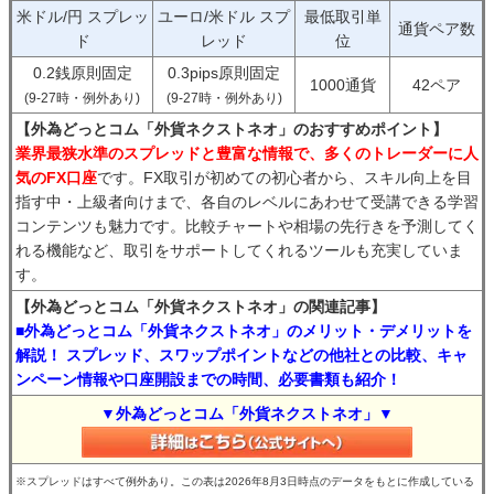
米ドル/円 スプレッ
ユーロ/米ドル スプ
最低取引単
通貨ペア数
ド
レッド
位
0.2銭原則固定
0.3pips原則固定
1000通貨
42ペア
(9-27時・例外あり)
(9-27時・例外あり)
【外為どっとコム「外貨ネクストネオ」のおすすめポイント】
業界最狭水準のスプレッドと豊富な情報で、多くのトレーダーに人
気のFX口座
です。FX取引が初めての初心者から、スキル向上を目
指す中・上級者向けまで、各自のレベルにあわせて受講できる学習
コンテンツも魅力です。比較チャートや相場の先行きを予測してく
れる機能など、取引をサポートしてくれるツールも充実していま
す。
【外為どっとコム「外貨ネクストネオ」の関連記事】
■外為どっとコム「外貨ネクストネオ」のメリット・デメリットを
解説！ スプレッド、スワップポイントなどの他社との比較、キャ
ンペーン情報や口座開設までの時間、必要書類も紹介！
▼外為どっとコム「外貨ネクストネオ」▼
※スプレッドはすべて例外あり。この表は2026年8月3日時点のデータをもとに作成している