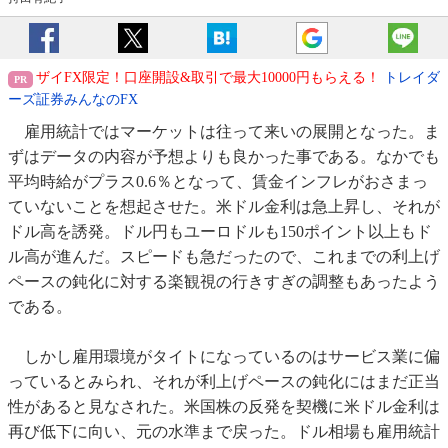
ザイFX限定！口座開設&取引で最大10000円もらえる！
トレイダ
ーズ証券みんなのFX
雇用統計ではマーケットは往って来いの展開となった。ま
ずはデータの内容が予想よりも良かった事である。なかでも
平均時給がプラス0.6％となって、賃金インフレがおさまっ
ていないことを想起させた。米ドル金利は急上昇し、それが
ドル高を誘発。ドル円もユーロドルも150ポイント以上もド
ル高が進んだ。スピードも急だったので、これまでの利上げ
ペースの鈍化に対する楽観視の行きすぎの調整もあったよう
である。
しかし雇用環境がタイトになっているのはサービス業に偏
っているとみられ、それが利上げペースの鈍化にはまだ正当
性があると見なされた。米国株の反発を契機に米ドル金利は
再び低下に向い、元の水準まで戻った。ドル相場も雇用統計