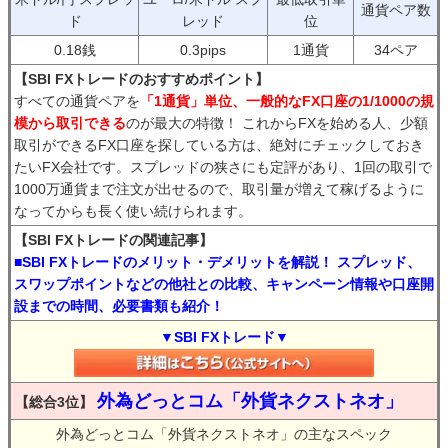
通貨ペア数
ド
レッド
位
0.18銭
0.3pips
1通貨
34ペア
【SBI FXトレードのおすすめポイント】
すべての通貨ペアを
「1通貨」単位、一般的なFX口座の1/1000の規
模から取引できる
のが最大の特徴！ これからFXを始める人、少額
取引ができるFX口座を探している方は、絶対にチェックしておき
たいFX会社です。スプレッドの狭さにも定評があり、1回の取引で
1000万通貨まで注文が出せるので、取引量が増えて稼げるように
なってからも長く使い続けられます。
【SBI FXトレードの関連記事】
■SBI FXトレードのメリット・デメリットを解説！ スプレッド、
スワップポイントなどの他社との比較、キャンペーン情報や口座開
設までの時間、必要書類も紹介！
▼SBI FXトレード▼
外為どっとコム「外貨ネクストネオ」
【総合3位】
外為どっとコム「外貨ネクストネオ」の主なスペック