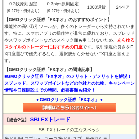
0.2銭原則固定
0.3pips原則固定
1000通貨
24ペア
(9-27時・例外あり)
(9-27時・例外あり)
【GMOクリック証券「FXネオ」のおすすめポイント】
機能性の高い取引ツールが、多くのトレーダーから支持されていま
す。特に、スマホアプリの操作性が非常に優れており、スプレッド
やスワップポイントなどのスペック面も申し分ないため、
あらゆる
スタイルのトレーダーにおすすめの口座
です。取引環境の良さをF
X口座選びで優先するなら、選択肢から外せないFX口座と言えま
す。
【GMOクリック証券「FXネオ」の関連記事】
■GMOクリック証券「FXネオ」のメリット・デメリットを解説！
スプレッド、スワップポイントなどの他社との比較、キャンペーン
情報や口座開設までの時間、必要書類も紹介！
▼GMOクリック証券「FXネオ」▼
SBI FXトレード
【総合2位】
SBI FXトレードの主なスペック
米ドル/円 スプレッ
ユーロ/米ドル スプ
最低取引単