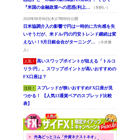
『米国の金融政策への思惑(利上…
（羊飼い）
2026年08月06日(木)17時00分公開
日米協調介入の影響で円は一時的に方向感を失
いそうだが、米ドル/円の円安トレンド継続は変
えない！9月日銀会合がターニング…
（今井雅
人）
高いスワップポイントが狙える「トルコ
人気！
リラ/円」。スワップポイントが高いおすすめの
FX口座は？
スプレッドが狭いおすすめFX口座が見
注目！
つかる！ 【人気13通貨ペアのスプレッド比較
表】
外為どっとコム「外貨ネクストネオ」