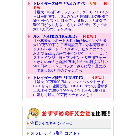
トレイダーズ証券「みんなのFX」
人気！
Ｎ
ＥＷ！
【最大101万円キャッシュバック】ザイFX！か
ら口座開設後、FX口座で5万通貨以上の取引で
5000円+シストレ口座で5万通貨以上の取引で
5000円がもらえる！ さらに取引量に応じて最
大100万円のチャンスも！
JFX「MATRIX TRADER」
ＮＥＷ！
【小林芳彦レポート＆TradingViewインジと最
大100万5000円】口座開設完了で小林芳彦オリ
ジナルレポート「FXスキャルピングのコツ」
およびTradingView専用インジケーター「コバ
スキャインジ」当日プレゼント＆専用フォー
ムからの申込と合計1万通貨以上の新規取引で
5000円キャッシュバック！さらに取引量に応
じて最大100万円のチャンスも！
トレイダーズ証券「LIGHT FX」
ＮＥＷ！
【最大100万3000円キャッシュバック】ザイ
FX！から口座開設後、LIGHT FXで5万通貨以
上の取引で3000円がもらえる！さらに取引量
に応じて最大100万円のチャンスも！
注目のFXキャンペーン
スプレッド（取引コスト）