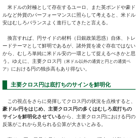
米ドルの対極として存在するユーロ、また英ポンドや豪ド
ルなど外貨のパーフォーマンスに照らして考えると、米ドル
安はむしろバランスよく進行してきたと言える。
換言すれば、円サイドの材料（日銀政策思惑）自体、トレ
ードテーマとして鮮明であるが、諸外貨を凌ぐ存在ではない
から、むしろ単純に米ドル安の一環として捉えるべきかと思
う。ゆえに、主要クロス円
（米ドル以外の通貨と円との通貨ペ
における円の独歩高もあり得ない。
ア）
主要クロス円は底打ちのサインを鮮明化
この視点をさらに発揮してクロス円の状況を点検すると、
豪ドル/円をはじめ、主要クロス円の多くはむしろ底打ちの
サインを鮮明化させている
から、主要クロス円における円の
反落がこれから見られる公算が大きいとみる。