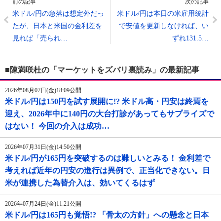
前の記事
次の記事
米ドル/円の急落は想定外だっ
米ドル/円は本日の米雇用統計
たが、日本と米国の金利差を
で安値を更新しなければ、い
見れば「売られ…
ずれ131.5…
■陳満咲杜の「マーケットをズバリ裏読み」の最新記事
2026年08月07日(金)18:09公開
米ドル/円は150円を試す展開に!? 米ドル高・円安は終焉を
迎え、2026年中に140円の大台打診があってもサプライズで
はない！ 今回の介入は成功…
2026年07月31日(金)14:50公開
米ドル/円が165円を突破するのは難しいとみる！ 金利差で
考えれば近年の円安の進行は異例で、正当化できない。日
米が連携した為替介入は、効いてくるはず
2026年07月24日(金)11:21公開
米ドル/円は165円も覚悟!? 「骨太の方針」への懸念と日本