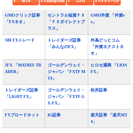
GMOクリック証券
セントラル短資ＦＸ
GMO外貨 「外貨e
「FXネオ」
「ＦＸダイレクトプ
x」
ラス」
SBI FXトレード
トレイダーズ証券
外為どっとコム
「みんなのFX」
「外貨ネクストネ
オ」
JFX 「MATRIX TR
ゴールデンウェイ・
ヒロセ通商 「LION
ADER」
ジャパン 「FXTF M
FX」
T4」
トレイダーズ証券
ゴールデンウェイ・
松井証券
「LIGHT FX」
ジャパン 「FXTF G
X-FX」
FXブロードネット
IG証券
楽天証券 「楽天MT
4」