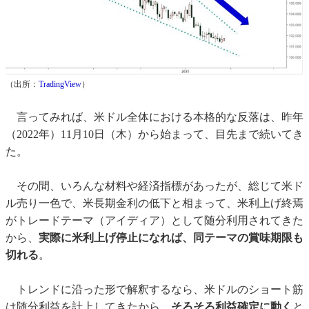
（出所：
TradingView
）
言ってみれば、米ドル全体における本格的な反落は、昨年
（2022年）11月10日（木）から始まって、目先まで続いてき
た。
その間、いろんな材料や経済指標があったが、総じて米ド
ル売り一色で、米長期金利の低下と相まって、米利上げ終焉
がトレードテーマ（アイディア）として随分利用されてきた
から、
実際に米利上げ停止になれば、同テーマの賞味期限も
切れる
。
トレンドに沿った形で解釈するなら、米ドルのショート筋
は随分利益を計上してきたから、
そろそろ利益確定に動く
と