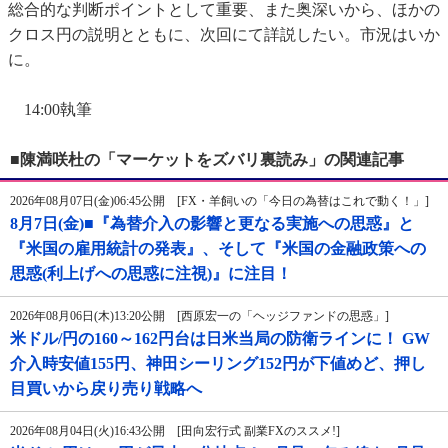
総合的な判断ポイントとして重要、また奥深いから、ほかの
クロス円の説明とともに、次回にて詳説したい。市況はいか
に。
14:00執筆
■陳満咲杜の「マーケットをズバリ裏読み」の関連記事
2026年08月07日(金)06:45公開 [FX・羊飼いの「今日の為替はこれで動く！」]
8月7日(金)■『為替介入の影響と更なる実施への思惑』と
『米国の雇用統計の発表』、そして『米国の金融政策への
思惑(利上げへの思惑に注視)』に注目！
2026年08月06日(木)13:20公開 [西原宏一の「ヘッジファンドの思惑」]
米ドル/円の160～162円台は日米当局の防衛ラインに！ GW
介入時安値155円、神田シーリング152円が下値めど、押し
目買いから戻り売り戦略へ
2026年08月04日(火)16:43公開 [田向宏行式 副業FXのススメ!]