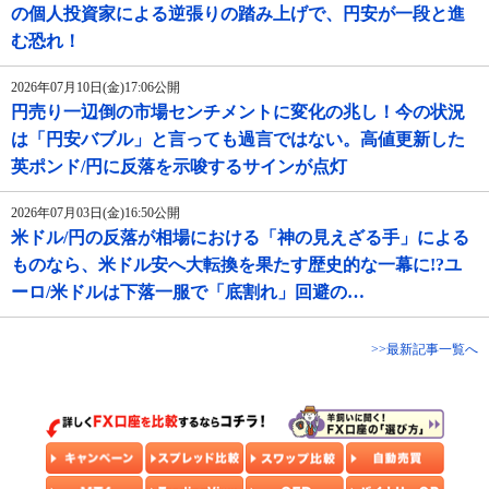
の個人投資家による逆張りの踏み上げで、円安が一段と進
む恐れ！
2026年07月10日(金)17:06公開
円売り一辺倒の市場センチメントに変化の兆し！今の状況
は「円安バブル」と言っても過言ではない。高値更新した
英ポンド/円に反落を示唆するサインが点灯
2026年07月03日(金)16:50公開
米ドル/円の反落が相場における「神の見えざる手」による
ものなら、米ドル安へ大転換を果たす歴史的な一幕に!?ユ
ーロ/米ドルは下落一服で「底割れ」回避の…
>>最新記事一覧へ