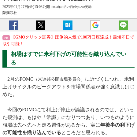
2023年01月27日(金)15:03公開
[2023年01月27日(金)15:03更新]
陳満咲杜
【GMOクリック証券】圧倒的人気で100万口座達成！最短即日で
取引可能！
相場はすでに米利下げの可能性を織り込んでい
る
2月のFOMC
に近づくにつれ、米利
（米連邦公開市場委員会）
上げサイクルのピークアウトを市場関係者が強く意識しはじ
めた。
今回のFOMCにて利上げ停止が論議されるのでは、といっ
た観測は、もはや「常識」になりつつあり、いつものように
相場は先へ先へと走る習性があるから、実に
年後半の利下げ
の可能性を織り込んでいる
ところだと思われる。