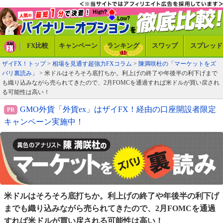
FX比較
キャンペーン
ランキング
スワップ
スプレッド
ザイFX！トップ
>
相場を見通す超強力FXコラム
>
陳満咲杜の「マーケットをズ
バリ裏読み」
> 米ドルはそろそろ底打ちか。利上げの終了や年後半の利下げまで
も織り込みながら売られてきたので、2月FOMCを通過すれば米ドルが買い戻され
る可能性は高い！
GMO外貨「外貨ex」はザイFX！経由の口座開設者限定
キャンペーン実施中！
米ドルはそろそろ底打ちか。利上げの終了や年後半の
利下げ
までも織り込みながら売られてきたので、2月
FOMCを通過
すれば米ドルが買い戻される可能性は高い！