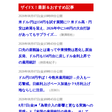
ザイFX！最新＆おすすめ記事
2026年08月07日(金)18時09分公開
米ドル/円は150円を試す展開に!? 米ドル高・円
安は終焉を迎え、2026年中に140円の大台打診
があってもサプライズ…
（陳満咲杜）
2026年08月07日(金)15時43分公開
口先の楽観論とは違って中東情勢は悪化し原油
反発、ドル円も158円台に戻しドル金利上昇で
の雇用統計
（持田有紀子）
2026年08月07日(金)09時11分公開
ドル円158円半ば！今晩米雇用統計→介入も一
応警戒。日銀利上げペース加速か？9月利上げ
地ならしに注目。
（ZERO）
2026年08月07日(金)06時45分公開
8月7日(金)■『為替介入の影響と更なる実施への
思惑』と『米国の雇用統計の発表』、そして