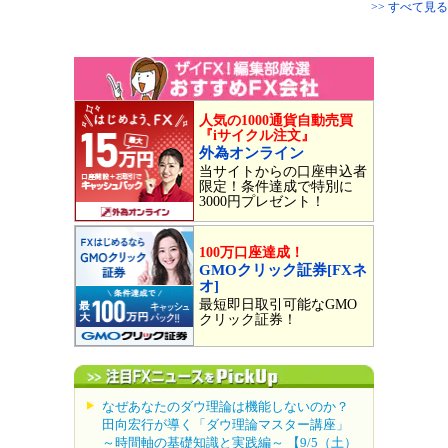
>> すべて見る
人気の1000通貨自動売買
『iサイクル注文』
外為オンライン
当サイトからの口座申込者
限定！条件達成で特別に
3000円プレゼント！
100万口座達成！
GMOクリック証券[FXネ
オ]
最短即日取引可能なGMO
クリック証券！
なぜあなたのダウ理論は機能しないのか？
田向宏行が導く「ダウ理論マスター講座」
～時間軸の基礎知識と実践編～ 【9/5（土）