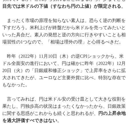
目先では米ドルの下値（すなわち円の上値）が限定される
。
まったく市場の原理を知らない素人は、恐らく逆の判断を
下すだろう。米利上げが終盤だから米ドルを売ってみたいと
いった具合だ。素人の発想と逆の方向に行きやすいことも相
場習性の1つなので、「相場は理外の理」と心得るべきだ。
昨年（2022年）11月10日（木）の逆CPIショックから、米
ドル全面安の進行において、円は確かに昨年（2022年）12月
20日（火）の「日銀緩和修正ショック」で上昇率をさらに拡
大されてきたが、ユーロなど主要外貨に比べ、特別な存在で
もなかった。
言ってみれば、円は米ドル安の受け皿として大きな役割を
果たし、円独歩高の状況はまったくなかったから、日銀政策
に関する思惑がこれからも続くと思われるが、
円の上昇余地
を過大評価すべできはない
。