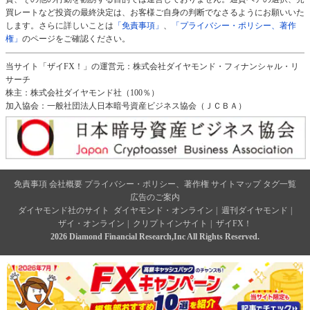
買レートなど投資の最終決定は、お客様ご自身の判断でなさるようにお願いいた
します。さらに詳しいことは
「免責事項」
、
「プライバシー・ポリシー、著作
権」
のページをご確認ください。
当サイト「ザイFX！」の運営元：株式会社ダイヤモンド・フィナンシャル・リ
サーチ
株主：株式会社ダイヤモンド社（100％）
加入協会：一般社団法人日本暗号資産ビジネス協会（ＪＣＢＡ）
免責事項
会社概要
プライバシー・ポリシー、著作権
サイトマップ
タグ一覧
広告のご案内
ダイヤモンド社のサイト
ダイヤモンド・オンライン
|
週刊ダイヤモンド
|
ザイ・オンライン
|
クリプトインサイト
|
ザイFX！
2026 Diamond Financial Research,Inc All Rights Reserved.