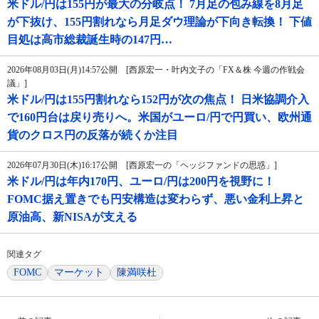
米ドル/円は155円が最大の分岐点！ 7月足の包み線を8月足
が下抜け、155円割れなら月足ダウ理論が下向き転換！ 下値
目処は高市総裁誕生時の147円…
2026年08月03日(月)14:57公開 [西原宏一・叶内文子の「FX＆株 今週の作戦会
議」]
米ドル/円は155円割れなら152円が次の焦点！ 日米協調介入
で160円台は戻り売りへ。米国がユーロ/円で円買い、欧州通
貨のクロス円の反落が続くか注目
2026年07月30日(木)16:17公開 [西原宏一の「ヘッジファンドの思惑」]
米ドル/円は年内170円、ユーロ/円は200円を視野に！
FOMC据え置きでも円安構造は変わらず、悪い金利上昇と
原油高、新NISAが支える
関連タグ
FOMC
マーケット
陳満咲杜