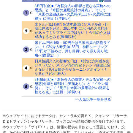
8月7日(金)■『為替介入の影響と更なる実施への
思惑』と『米国の雇用統計の発表』、そして
『米国の金融政策への思惑(利上げへの思惑に注
視)』に注目！(羊飼い)
米ドル/円は150円を試す展開に!? 米ドル高・円
安は終焉を迎え、2026年中に140円の大台打診
があってもサプライズではない！ 今回の介入は
成功するとみる(陳満咲杜)
米ドル/円の160～162円台は日米当局の防衛ライ
ンに！ GW介入時安値155円、神田シーリング
152円が下値めど、押し目買いから戻り売り戦
略へ(西原宏一)
日米協調介入の影響で円は一時的に方向感を失
いそうだが、米ドル/円の円安トレンド継続は変
えない！9月日銀会合がターニングポイントと
なるか？(今井雅人)
8月6日(木)■『為替介入の影響と更なる実施への
思惑(先週と週明けに実施あり)』と『イラン情
勢』、そして『明日に米国の雇用統計の発表を
控える点』に注目！(羊飼い)
>>人気記事一覧を見る
当ウェブサイトにおけるデータは、セントラル短資ＦＸ、クォンツ・リサーチ、
ＤＺＨフィナンシャルリサーチ、フィスコから情報の提供を受けております。
本ウェブサイト「ザイFX！」は、情報の提供を目的として運営しており、投
資、その他の行動を勧誘する目的では運営しておりません。通貨ペアの選択、売