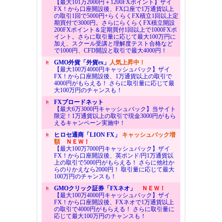
【最大101万2000円＋1200FXポイント】ザイ
FX！から口座開設後、FX口座で1万通貨以上
の取引1回で5000円+らくらくFX積立1回以上定
期買付で3000円。さらにらくらくFX積立開設
200FXポイント＆定期買付1回以上で1000FXポ
イント。さらに取引量に応じて最大100万円に
加え、スクール受講と理解度テスト合格など
で1000円、CFD開設と取引で最大4000円！
GMO外貨「外貨ex」
人気上昇中！
【最大100万4000円キャッシュバック】ザイ
FX！から口座開設後、1万通貨以上の取引で
4000円がもらえる！ さらに取引量に応じて最
大100万円のチャンスも！
FXブロードネット
【最大6万3000円キャッシュバック】当サイト
限定！1万通貨以上の取引で現金3000円がもら
えるキャンペーン実施中！
ヒロセ通商「LION FX」
キャッシュバック増
額
ＮＥＷ！
【最大100万7000円キャッシュバック】ザイ
FX！から口座開設後、英ポンド/円1万通貨以
上の取引で5000円がもらえる！ さらに他社か
らのりかえなら2000円！ 取引量に応じて最大
100万円のチャンスも！
GMOクリック証券「FXネオ」
ＮＥＷ！
【最大100万4000円キャッシュバック】ザイ
FX！から口座開設後、FXネオで1万通貨以上
の取引で4000円がもらえる！ さらに取引量に
応じて最大100万円のチャンスも！