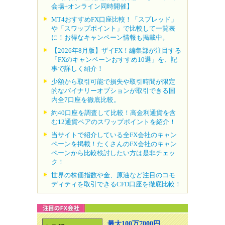
会場+オンライン同時開催】
MT4おすすめFX口座比較！「スプレッド」
や「スワップポイント」で比較して一覧表
に！お得なキャンペーン情報も掲載中。
【2026年8月版】ザイFX！編集部が注目する
「FXのキャンペーンおすすめ10選」を、記
事で詳しく紹介！
少額から取引可能で損失や取引時間が限定
的なバイナリーオプションが取引できる国
内全7口座を徹底比較。
約40口座を調査して比較！高金利通貨を含
む12通貨ペアのスワップポイントを紹介！
当サイトで紹介している全FX会社のキャン
ペーンを掲載！たくさんのFX会社のキャン
ペーンから比較検討したい方は是非チェッ
ク！
世界の株価指数や金、原油など注目のコモ
ディティを取引できるCFD口座を徹底比較！
最大100万7000円