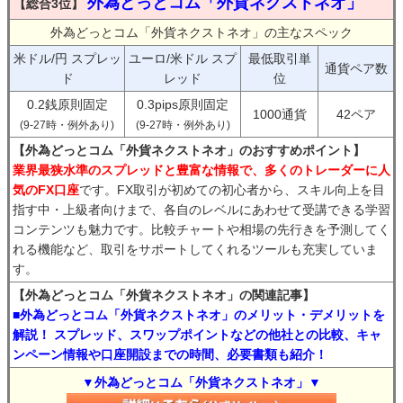
外為どっとコム「外貨ネクストネオ」
【総合3位】
外為どっとコム「外貨ネクストネオ」の主なスペック
米ドル/円 スプレッ
ユーロ/米ドル スプ
最低取引単
通貨ペア数
ド
レッド
位
0.2銭原則固定
0.3pips原則固定
1000通貨
42ペア
(9-27時・例外あり)
(9-27時・例外あり)
【外為どっとコム「外貨ネクストネオ」のおすすめポイント】
業界最狭水準のスプレッドと豊富な情報で、多くのトレーダーに人
気のFX口座
です。FX取引が初めての初心者から、スキル向上を目
指す中・上級者向けまで、各自のレベルにあわせて受講できる学習
コンテンツも魅力です。比較チャートや相場の先行きを予測してく
れる機能など、取引をサポートしてくれるツールも充実していま
す。
【外為どっとコム「外貨ネクストネオ」の関連記事】
■外為どっとコム「外貨ネクストネオ」のメリット・デメリットを
解説！ スプレッド、スワップポイントなどの他社との比較、キャ
ンペーン情報や口座開設までの時間、必要書類も紹介！
▼外為どっとコム「外貨ネクストネオ」▼