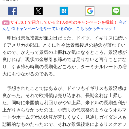
ザイFX！で紹介している全FX会社のキャンペーンを掲載！
今ど
んなFXキャンペーンをやっているのか、こちらからチェック！
昨日は景況指数が並ぶ日だった。ドイツ、イギリスに続い
てアメリカのPMI。とくに昨今は景気後退の懸念が薄れてい
るので、かえって景気の上振れが気になるところ。景況感が
良ければ、現状の金融引き締めでは足りないと言うことにな
り、引き締め時期の長期化どころか、ターミナルレートの増
大にもつながるのである。
予想されたことではあるが、ドイツもイギリスも景況感は
良かった。それで欧州債は売り込まれ、長期金利は上昇し
た。同時に米国債も利回りがやや上昇。米ドルの長期金利が
上がりきらなかったのは、小売りの代表格のようなウオルマ
ートやホームデポの決算が芳しくなく、見通しガイダンスも
悲観的なものだったので、それが景気後退によるリスクオフ