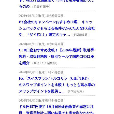
下、利上げ観測後退でドル円も急落場面あった
ものの
（持田有紀子）
2026年08月10日(月)11時25分公開
FX会社のキャンペーンおすすめ10選！ キャッ
シュバックがもらえる条件がかんたんなFX会社
や、「ザイFX！」限定のキャ…
（FX情報局）
2026年08月10日(月)11時00分公開
CFD口座おすすめ比較！【2026年最新】取引手
数料・取扱銘柄数・取引ツールで国内CFD口座
を紹介
（ザイFX！編集部）
2026年08月10日(月)10時55分公開
FX「スイスフラン/トルコリラ（CHF/TRY）」
のスワップポイントを比較！ もっとも高水準の
スワップポイントを提供し…
（FX情報局）
2026年08月10日(月)09時44分公開
ドル円157円後半！9月日米金融政策の思惑に注
目。米雇用統計→弱い結果でも米金利なかなか