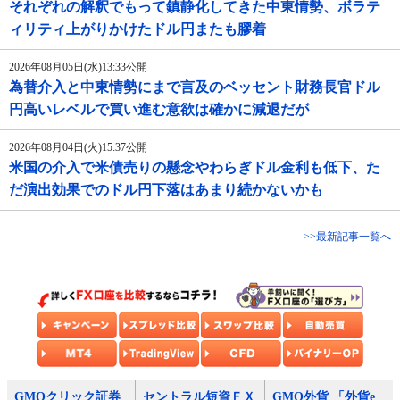
それぞれの解釈でもって鎮静化してきた中東情勢、ボラテ
ィリティ上がりかけたドル円またも膠着
2026年08月05日(水)13:33公開
為替介入と中東情勢にまで言及のベッセント財務長官ドル
円高いレベルで買い進む意欲は確かに減退だが
2026年08月04日(火)15:37公開
米国の介入で米債売りの懸念やわらぎドル金利も低下、た
だ演出効果でのドル円下落はあまり続かないかも
>>最新記事一覧へ
GMOクリック証券
セントラル短資ＦＸ
GMO外貨 「外貨e