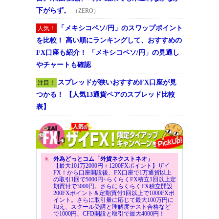
下がらず。
（ZERO）
「メキシコペソ/円」のスワップポイント
人気！
を比較！ 高い順にランキングして、おすすめの
FX口座も紹介！ 「メキシコペソ/円」の見通し
やチャートも確認
スプレッドが狭いおすすめFX口座が見
注目！
つかる！ 【人気13通貨ペアのスプレッド比較
表】
外為どっとコム「外貨ネクストネオ」
【最大101万2000円＋1200FXポイント】ザイ
FX！から口座開設後、FX口座で1万通貨以上
の取引1回で5000円+らくらくFX積立1回以上定
期買付で3000円。さらにらくらくFX積立開設
200FXポイント＆定期買付1回以上で1000FXポ
イント。さらに取引量に応じて最大100万円に
加え、スクール受講と理解度テスト合格など
で1000円、CFD開設と取引で最大4000円！