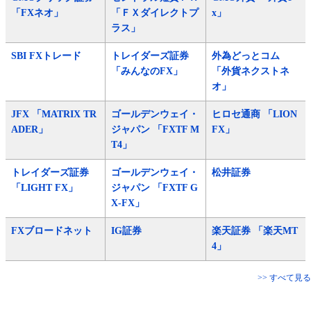
「FXネオ」
「ＦＸダイレクトプ
x」
ラス」
SBI FXトレード
トレイダーズ証券
外為どっとコム
「みんなのFX」
「外貨ネクストネ
オ」
JFX 「MATRIX TR
ゴールデンウェイ・
ヒロセ通商 「LION
ADER」
ジャパン 「FXTF M
FX」
T4」
トレイダーズ証券
ゴールデンウェイ・
松井証券
「LIGHT FX」
ジャパン 「FXTF G
X-FX」
FXブロードネット
IG証券
楽天証券 「楽天MT
4」
>> すべて見る