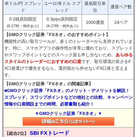
米ドル/円 スプレッ
ユーロ/米ドル スプ
最低取引単
通貨ペア数
ド
レッド
位
0.2銭原則固定
0.3pips原則固定
1000通貨
24ペア
(9-27時・例外あり)
(9-27時・例外あり)
【GMOクリック証券「FXネオ」のおすすめポイント】
機能性の高い取引ツールが、多くのトレーダーから支持されていま
す。特に、スマホアプリの操作性が非常に優れており、スプレッド
やスワップポイントなどのスペック面も申し分ないため、
あらゆる
スタイルのトレーダーにおすすめの口座
です。取引環境の良さをF
X口座選びで優先するなら、選択肢から外せないFX口座と言えま
す。
【GMOクリック証券「FXネオ」の関連記事】
■GMOクリック証券「FXネオ」のメリット・デメリットを解説！
スプレッド、スワップポイントなどの他社との比較、キャンペーン
情報や口座開設までの時間、必要書類も紹介！
▼GMOクリック証券「FXネオ」▼
SBI FXトレード
【総合2位】