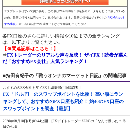
※スプレッドはすべて例外あり。この表は2026年8月3日時点のデータをもとに作成している
ため、最新の情報とは異なっている場合があります。最新の情報はザイFX！の
「FX会社おす
すめ比較」
や、各FX会社の公式サイトなどで確認してください
各FX口座のさらに詳しい情報や10位までの全ランキング
は、以下よりご覧ください。
【※関連記事はこちら！】
⇒
FXトレーダーのリアルな声を反映！ ザイFX！読者が選ん
だ「おすすめFX会社」人気ランキング！
■持田有紀子の「戦うオンナのマーケット日記」の関連記事
おすすめのFX会社をザイFX！編集部が徹底調査！
FX「ドル/円」のスワップポイントを比較！ 高い順にラン
キングして、おすすめのFX口座も紹介！ 約40のFX口座の
スワップポイントを調査【最新】
2026年08月10日(月)09:44公開 [FXデイトレーダーZEROの「なんで動いた？ 昨
日の相場」]