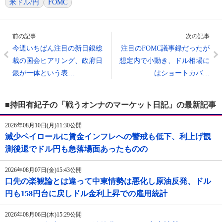
米ドル/円
FOMC
前の記事
次の記事
今週いちばん注目の新日銀総
注目のFOMC議事録だったが
裁の国会ヒアリング、政府日
想定内で小動き、ドル相場に
銀が一体という表…
はショートカバ…
■持田有紀子の「戦うオンナのマーケット日記」の最新記事
2026年08月10日(月)11:30公開
減少ペイロールに賃金インフレへの警戒も低下、利上げ観
測後退でドル円も急落場面あったものの
2026年08月07日(金)15:43公開
口先の楽観論とは違って中東情勢は悪化し原油反発、ドル
円も158円台に戻しドル金利上昇での雇用統計
2026年08月06日(木)15:29公開