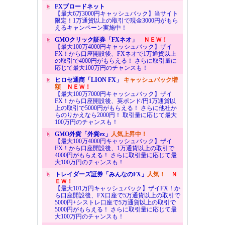
FXブロードネット
【最大6万3000円キャッシュバック】当サイト
限定！1万通貨以上の取引で現金3000円がもら
えるキャンペーン実施中！
GMOクリック証券「FXネオ」
ＮＥＷ！
【最大100万4000円キャッシュバック】ザイ
FX！から口座開設後、FXネオで1万通貨以上
の取引で4000円がもらえる！ さらに取引量に
応じて最大100万円のチャンスも！
ヒロセ通商「LION FX」
キャッシュバック増
額
ＮＥＷ！
【最大100万7000円キャッシュバック】ザイ
FX！から口座開設後、英ポンド/円1万通貨以
上の取引で5000円がもらえる！ さらに他社か
らのりかえなら2000円！ 取引量に応じて最大
100万円のチャンスも！
GMO外貨「外貨ex」
人気上昇中！
【最大100万4000円キャッシュバック】ザイ
FX！から口座開設後、1万通貨以上の取引で
4000円がもらえる！ さらに取引量に応じて最
大100万円のチャンスも！
トレイダーズ証券「みんなのFX」
人気！
Ｎ
ＥＷ！
【最大101万円キャッシュバック】ザイFX！か
ら口座開設後、FX口座で5万通貨以上の取引で
5000円+シストレ口座で5万通貨以上の取引で
5000円がもらえる！ さらに取引量に応じて最
大100万円のチャンスも！