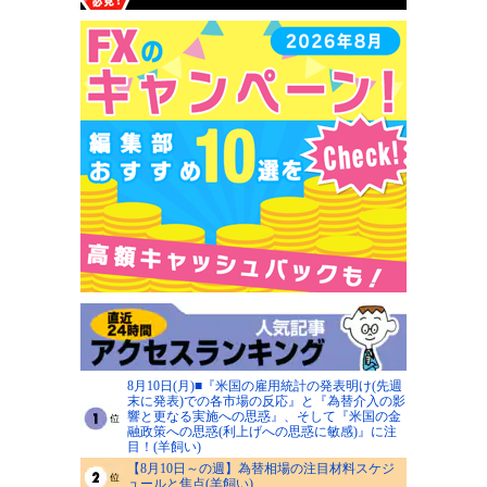
8月10日(月)■『米国の雇用統計の発表明け(先週
末に発表)での各市場の反応』と『為替介入の影
響と更なる実施への思惑』、そして『米国の金
融政策への思惑(利上げへの思惑に敏感)』に注
目！(羊飼い)
【8月10日～の週】為替相場の注目材料スケジ
ュールと焦点(羊飼い)