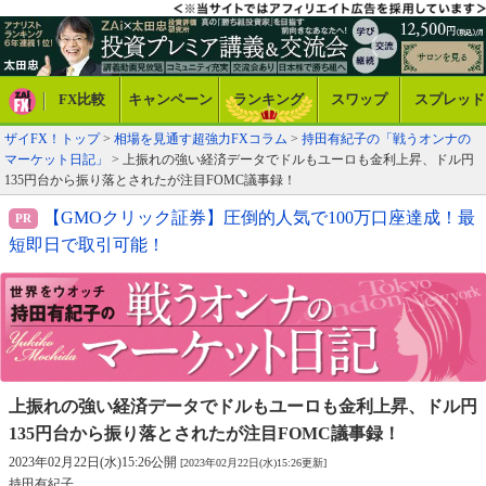
FX比較
キャンペーン
ランキング
スワップ
スプレッド
ザイFX！トップ
>
相場を見通す超強力FXコラム
>
持田有紀子の「戦うオンナの
マーケット日記」
> 上振れの強い経済データでドルもユーロも金利上昇、ドル円
135円台から振り落とされたが注目FOMC議事録！
【GMOクリック証券】圧倒的人気で100万口座達成！最
短即日で取引可能！
上振れの強い経済データでドルもユーロも金利上昇、
ドル円
135円台から振り落とされたが注目FOMC議事録！
2023年02月22日(水)15:26公開
[2023年02月22日(水)15:26更新]
持田有紀子