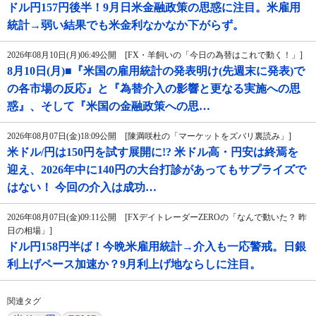
ドル円157円後半！9月日米金融政策の思惑に注目。米雇用
統計→弱い結果でも米金利なかなか下がらず。
2026年08月10日(月)06:49公開 [FX・羊飼いの「今日の為替はこれで動く！」]
8月10日(月)■『米国の雇用統計の発表明け(先週末に発表)で
の各市場の反応』と『為替介入の影響と更なる実施への思
惑』、そして『米国の金融政策への思…
2026年08月07日(金)18:09公開 [陳満咲杜の「マーケットをズバリ裏読み」]
米ドル/円は150円を試す展開に!? 米ドル高・円安は終焉を
迎え、2026年中に140円の大台打診があってもサプライズで
はない！ 今回の介入は成功…
2026年08月07日(金)09:11公開 [FXデイトレーダーZEROの「なんで動いた？ 昨
日の相場」]
ドル円158円半ば！今晩米雇用統計→介入も一応警戒。日銀
利上げペース加速か？9月利上げ地ならしに注目。
関連タグ