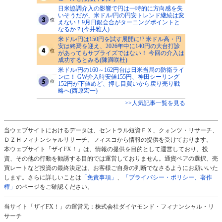
日米協調介入の影響で円は一時的に方向感を失
いそうだが、米ドル/円の円安トレンド継続は変
えない！9月日銀会合がターニングポイントと
なるか？(今井雅人)
米ドル/円は150円を試す展開に!? 米ドル高・円
安は終焉を迎え、2026年中に140円の大台打診
があってもサプライズではない！ 今回の介入は
成功するとみる(陳満咲杜)
米ドル/円の160～162円台は日米当局の防衛ライ
ンに！ GW介入時安値155円、神田シーリング
152円が下値めど、押し目買いから戻り売り戦
略へ(西原宏一)
>>人気記事一覧を見る
当ウェブサイトにおけるデータは、セントラル短資ＦＸ、クォンツ・リサーチ、
ＤＺＨフィナンシャルリサーチ、フィスコから情報の提供を受けております。
本ウェブサイト「ザイFX！」は、情報の提供を目的として運営しており、投
資、その他の行動を勧誘する目的では運営しておりません。通貨ペアの選択、売
買レートなど投資の最終決定は、お客様ご自身の判断でなさるようにお願いいた
します。さらに詳しいことは
「免責事項」
、
「プライバシー・ポリシー、著作
権」
のページをご確認ください。
当サイト「ザイFX！」の運営元：株式会社ダイヤモンド・フィナンシャル・リ
サーチ