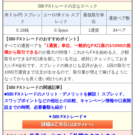
SBI FXトレードの主なスペック
米ドル/円 スプレッ
ユーロ/米ドル スプ
最低取引単
通貨ペア数
ド
レッド
位
0.18銭
0.3pips
1通貨
34ペア
【SBI FXトレードのおすすめポイント】
すべての通貨ペアを
「1通貨」単位、一般的なFX口座の1/1000の規
模から取引できる
のが最大の特徴！ これからFXを始める人、少額
取引ができるFX口座を探している方は、絶対にチェックしておき
たいFX会社です。スプレッドの狭さにも定評があり、1回の取引で
1000万通貨まで注文が出せるので、取引量が増えて稼げるように
なってからも長く使い続けられます。
【SBI FXトレードの関連記事】
■SBI FXトレードのメリット・デメリットを解説！ スプレッド、
スワップポイントなどの他社との比較、キャンペーン情報や口座開
設までの時間、必要書類も紹介！
▼SBI FXトレード▼