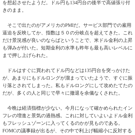
を想起させたようだ。ドル円も134円台の後半で高値張り付
きのまま。
そこで出たのがアメリカのPMIだ。サービス部門での雇用
逼迫を反映してか、指数は５０の分岐点を超えてきた。これ
だけ景況感が良いのならばということで、米ドル金利の上昇
も弾みが付いた。短期金利の水準も昨年も最も高いレベルに
まで押し上げられた。
ドルはすぐに買われてドル円などは135円台を突っかけた
が、あまりにもドルロングが溜まっていたようで、すぐに振
り落とされてしまった。私もドルロングにして攻めたてたの
だが、多くの人と同じで早々に撤退を余儀なくされた。
今晩は経済指標が少ない。今月になって確かめられたイン
フレの増進と景気の過熱感。これに対していよいよドル金利
もフレッシュゾーンに入ってくるのかが見ものである。
FOMCの議事録が出るが、その中で利上げ幅縮小に反対する