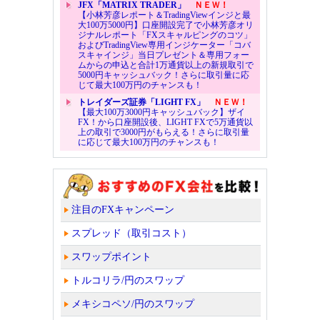
JFX「MATRIX TRADER」
ＮＥＷ！
【小林芳彦レポート＆TradingViewインジと最
大100万5000円】口座開設完了で小林芳彦オリ
ジナルレポート「FXスキャルピングのコツ」
およびTradingView専用インジケーター「コバ
スキャインジ」当日プレゼント＆専用フォー
ムからの申込と合計1万通貨以上の新規取引で
5000円キャッシュバック！さらに取引量に応
じて最大100万円のチャンスも！
トレイダーズ証券「LIGHT FX」
ＮＥＷ！
【最大100万3000円キャッシュバック】ザイ
FX！から口座開設後、LIGHT FXで5万通貨以
上の取引で3000円がもらえる！さらに取引量
に応じて最大100万円のチャンスも！
注目のFXキャンペーン
スプレッド（取引コスト）
スワップポイント
トルコリラ/円のスワップ
メキシコペソ/円のスワップ