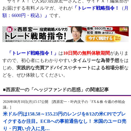
ザイＦＸ！で人気の西原宏一さんと、ザイＦＸ！編集部が
お届けする有料メルマガ、それが
「トレード戦略指令！
（月
額：6600円・税込）
」
です。
「トレード戦略指令！」
は
10日間の無料体験期間
がありま
すので、初心者にもわかりやすい
タイムリーな為替予想
をは
じめ、
実践的な売買アドバイス
や
チャートによる相場分析
な
どを、ぜひ体験してください。
■西原宏一の「ヘッジファンドの思惑」の関連記事
2026年08月10日(月)15:17公開 [西原宏一・叶内文子の「FX＆株 今週の作戦会
議」]
米ドル/円は158.58～155.23円のレンジを8/12の米CPIでブレ
イクするか注目。ECBへの事前通告なし！ 米国のユーロ売
り・円買い介入に見…