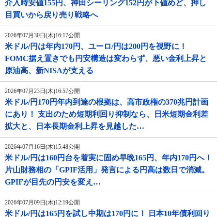
介入時安値155円、神田シーリング152円が下値めど、押し
目買いから戻り売り戦略へ
2026年07月30日(木)16:17公開
米ドル/円は年内170円、ユーロ/円は200円を視野に！
FOMC据え置きでも円安構造は変わらず、悪い金利上昇と
原油高、新NISAが支える
2026年07月23日(木)16:57公開
米ドル/円170円年内到達の根拠は、高市政権の370兆円計画
にあり！ 支出のため短期利回り抑制なら、日米短期金利差
拡大と、日本長期金利上昇を見越した…
2026年07月16日(木)15:48公開
米ドル/円は160円台を着実に固め早晩165円、年内170円へ！
片山財務相の「GPIF活用」発言による円高は数日で消滅。
GPIFが目先の円安を変え…
2026年07月09日(木)12:19公開
米ドル/円は165円を試し中期は170円に！ 日本10年債利回り