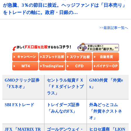
が急騰、3％の節目に接近。ヘッジファンドは「日本売り」
をトレードの軸に。政府・日銀の…
>>最新記事一覧へ
GMOクリック証券
セントラル短資ＦＸ
GMO外貨 「外貨e
「FXネオ」
「ＦＸダイレクトプ
x」
ラス」
SBI FXトレード
トレイダーズ証券
外為どっとコム
「みんなのFX」
「外貨ネクストネ
オ」
JFX 「MATRIX TR
ゴールデンウェイ・
ヒロセ通商 「LION