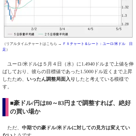
（リアルタイムチャートはこちら →
ＦＸチャート＆レート：ユーロ/米ドル 日
足
）
ユーロ/米ドルは５月４日（水）に1.4940ドルまで上値を伸
ばしており、彼らの目標値であった1.5000ドル近くまで上昇
したため、
いったん調整局面入り
したと考えている模様で
す。
■
豪ドル/円は80～83円まで調整すれば、絶好
の買い場か
ただ、
中期での豪ドル/米ドルに対しての見方は変えてい
ない
ようです。