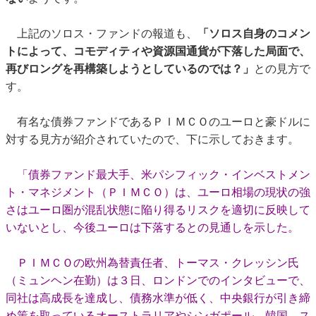
上記のソロス・ファンドの報道も、
「ソロス自身のコメン
トによって、コモディティや資源国通貨が下落した局面で、
再びロングを再構築しようとしているのでは？」
との見方で
す。
有名な債券ファンドであるＰＩＭＣＯのユーロと豪ドルに
対する見方が紹介されていたので、下に示しておきます。
「債券ファンド最大手、米パシフィック・インベストメン
ト・マネジメント（ＰＩＭＣＯ）は、ユーロ相場の現状の強
さはユーロ圏が混乱状態に陥り得るリスクを適切に反映して
いないとし、今後ユーロは下落するとの見通しを示した。
ＰＩＭＣＯの欧州為替責任者、トーマス・クレッシン氏
（ミュンヘン在勤）は３日、ロンドンでのインタビューで、
同社は高成長を達成し、債務水準が低く、中央銀行が引き締
め策を取っているオーストラリアやシンガポール、韓国、ス