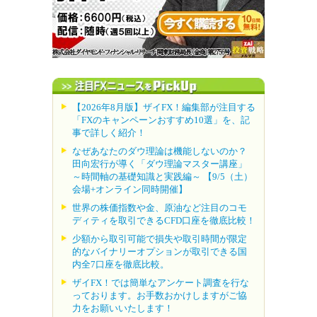
【2026年8月版】ザイFX！編集部が注目する
「FXのキャンペーンおすすめ10選」を、記
事で詳しく紹介！
なぜあなたのダウ理論は機能しないのか？
田向宏行が導く「ダウ理論マスター講座」
～時間軸の基礎知識と実践編～ 【9/5（土）
会場+オンライン同時開催】
世界の株価指数や金、原油など注目のコモ
ディティを取引できるCFD口座を徹底比較！
少額から取引可能で損失や取引時間が限定
的なバイナリーオプションが取引できる国
内全7口座を徹底比較。
ザイFX！では簡単なアンケート調査を行な
っております。お手数おかけしますがご協
力をお願いいたします！