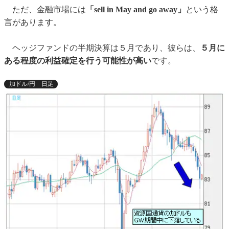
ただ、金融市場には
「sell in May and go away」
という格
言があります。
ヘッジファンドの半期決算は５月であり、彼らは、
５月に
ある程度の利益確定を行う可能性が高い
です。
加ドル/円 日足