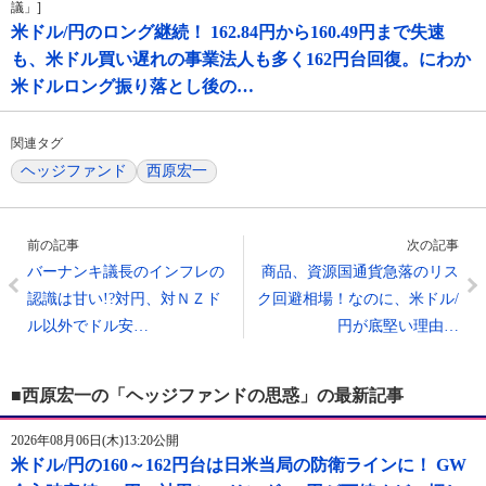
議」]
米ドル/円のロング継続！ 162.84円から160.49円まで失速
も、米ドル買い遅れの事業法人も多く162円台回復。にわか
米ドルロング振り落とし後の…
関連タグ
ヘッジファンド
西原宏一
前の記事
次の記事
バーナンキ議長のインフレの
商品、資源国通貨急落のリス
認識は甘い!?対円、対ＮＺド
ク回避相場！なのに、米ドル/
ル以外でドル安…
円が底堅い理由…
■西原宏一の「ヘッジファンドの思惑」の最新記事
2026年08月06日(木)13:20公開
米ドル/円の160～162円台は日米当局の防衛ラインに！ GW