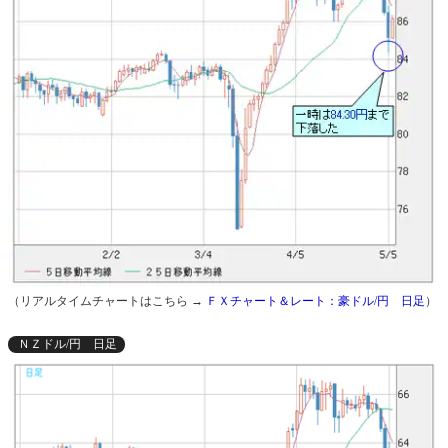
（リアルタイムチャートはこちら →
ＦＸチャート＆レート：豪ドル/円 日足
）
ＮＺドル/円 日足