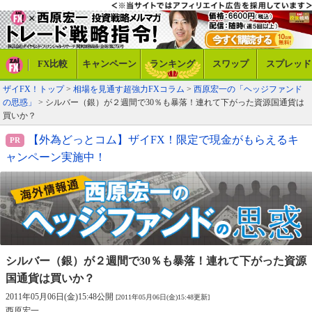
FX比較
キャンペーン
ランキング
スワップ
スプレッド
ザイFX！トップ
>
相場を見通す超強力FXコラム
>
西原宏一の「ヘッジファンド
の思惑」
> シルバー（銀）が２週間で30％も暴落！連れて下がった資源国通貨は
買いか？
【外為どっとコム】ザイFX！限定で現金がもらえるキ
ャンペーン実施中！
シルバー（銀）が２週間で30％も暴落！
連れて下がった資源
国通貨は買いか？
2011年05月06日(金)15:48公開
[2011年05月06日(金)15:48更新]
西原宏一