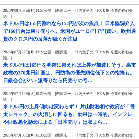
2026年08月03日(月)14:57公開 [西原宏一・叶内文子の「FX＆株 今週の作戦会
議」]
米ドル/円は155円割れなら152円が次の焦点！ 日米協調介入
で160円台は戻り売りへ。米国がユーロ/円で円買い、欧州通
貨のクロス円の反落が続くか注目
2026年07月27日(月)15:22公開 [西原宏一・叶内文子の「FX＆株 今週の作戦会
議」]
米ドル/円は165円を明確に超えれば上昇が加速しそう。高市
政権の370兆円計画は、円防衛の優先順位低下との指摘も。
日銀会合がハト派寄りなら円売りの号…
2026年07月14日(火)10:22公開 [西原宏一・叶内文子の「FX＆株 今週の作戦会
議」]
米ドル/円の上昇傾向は変わらず！ 片山財務相や政府が「骨
太ショック」の火消しに回るも、効果は一時的。インフレ
や財政悪化懸念による「日本売り」は収まら…
2026年07月06日(月)15:33公開 [西原宏一・叶内文子の「FX＆株 今週の作戦会