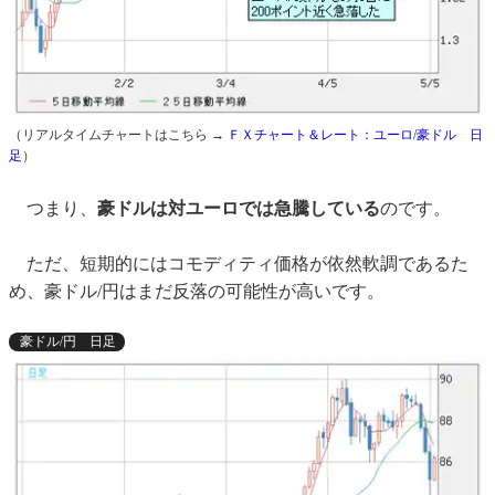
（リアルタイムチャートはこちら →
ＦＸチャート＆レート：ユーロ/豪ドル 日
足
）
つまり、
豪ドルは対ユーロでは急騰している
のです。
ただ、短期的にはコモディティ価格が依然軟調であるた
め、豪ドル/円はまだ反落の可能性が高いです。
豪ドル/円 日足