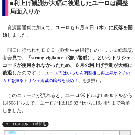
■利上げ観測が大幅に後退したユーロは調整
局面入りか
資源国通貨に加えて、
ユーロも５月５日（木）に反落を開
始
しました。
同日に行われたＥＣＢ（欧州中央銀行）のトリシェ総裁記
者会見で、
「strong vigilance（強い警戒）」というトリシェ
コードが使用されなかったため、６月の利上げ予測が大幅に
後退
したのです
（
「ユーロ/円はいったん調整後に再上昇か？その
。
カギを握るトリシェ総裁の暗号を読め！」
を参照）
このニュースが流れると、ユーロ/米ドルは1.4900ドルから
1.4508ドルまで、ユーロ/円は119.83円から116.44円まで急落
しました。
ユーロ/米ドル １時間足