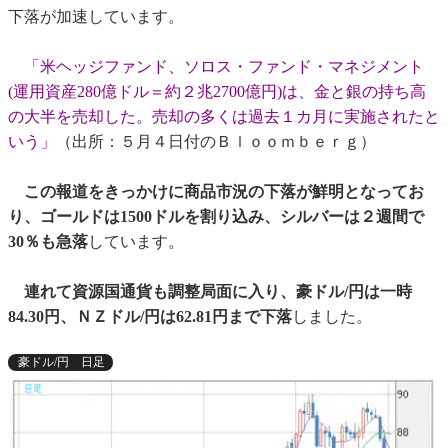
下落が加速しています。
「米ヘッジファンド、ソロス・ファンド・マネジメント
(運用資産280億ドル＝約２兆2700億円)は、金と銀の持ち高
の大半を売却した。売却の多くは過去１カ月に実施されたと
いう」
（出所：５月４日付のＢｌｏｏｍｂｅｒｇ）
この報道をきっかけに商品市況の下落が鮮明となってお
り、ゴールドは1500ドルを割り込み、シルバーは２週間で
30％も急落
しています。
連れて資源国通貨も調整局面に入り、豪ドル/円は一時
84.30円、ＮＺドル/円は62.81円まで下落
しました。
豪ドル/円 日足