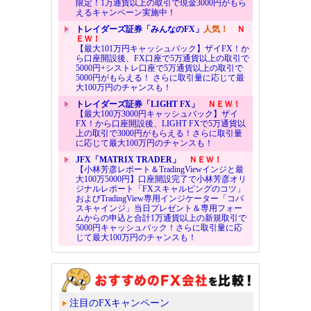
限定！1万通貨以上の取引で現金3000円がもら
えるキャンペーン実施中！
トレイダーズ証券「みんなのFX」
人気！
Ｎ
ＥＷ！
【最大101万円キャッシュバック】ザイFX！か
ら口座開設後、FX口座で5万通貨以上の取引で
5000円+シストレ口座で5万通貨以上の取引で
5000円がもらえる！ さらに取引量に応じて最
大100万円のチャンスも！
トレイダーズ証券「LIGHT FX」
ＮＥＷ！
【最大100万3000円キャッシュバック】ザイ
FX！から口座開設後、LIGHT FXで5万通貨以
上の取引で3000円がもらえる！さらに取引量
に応じて最大100万円のチャンスも！
JFX「MATRIX TRADER」
ＮＥＷ！
【小林芳彦レポート＆TradingViewインジと最
大100万5000円】口座開設完了で小林芳彦オリ
ジナルレポート「FXスキャルピングのコツ」
およびTradingView専用インジケーター「コバ
スキャインジ」当日プレゼント＆専用フォー
ムからの申込と合計1万通貨以上の新規取引で
5000円キャッシュバック！さらに取引量に応
じて最大100万円のチャンスも！
注目のFXキャンペーン