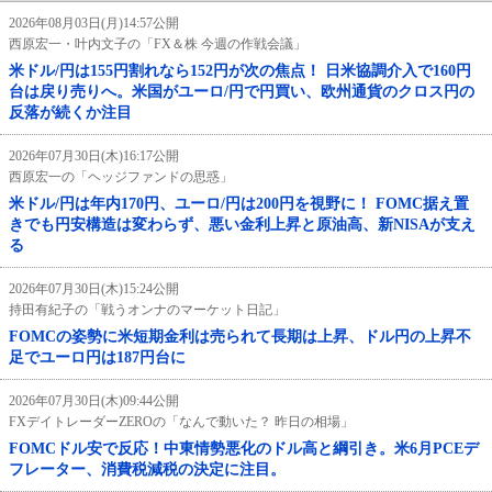
2026年08月03日(月)14:57公開
西原宏一・叶内文子の「FX＆株 今週の作戦会議」
米ドル/円は155円割れなら152円が次の焦点！ 日米協調介入で160円
台は戻り売りへ。米国がユーロ/円で円買い、欧州通貨のクロス円の
反落が続くか注目
2026年07月30日(木)16:17公開
西原宏一の「ヘッジファンドの思惑」
米ドル/円は年内170円、ユーロ/円は200円を視野に！ FOMC据え置
きでも円安構造は変わらず、悪い金利上昇と原油高、新NISAが支え
る
2026年07月30日(木)15:24公開
持田有紀子の「戦うオンナのマーケット日記」
FOMCの姿勢に米短期金利は売られて長期は上昇、ドル円の上昇不
足でユーロ円は187円台に
2026年07月30日(木)09:44公開
FXデイトレーダーZEROの「なんで動いた？ 昨日の相場」
FOMCドル安で反応！中東情勢悪化のドル高と綱引き。米6月PCEデ
フレーター、消費税減税の決定に注目。