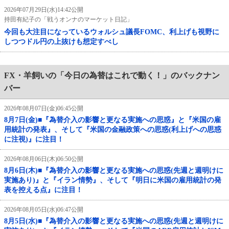
2026年07月29日(水)14:42公開
持田有紀子の「戦うオンナのマーケット日記」
今回も大注目になっているウォルシュ議長FOMC、利上げも視野に
しつつドル円の上抜けも想定すべし
FX・羊飼いの「今日の為替はこれで動く！」のバックナン
バー
2026年08月07日(金)06:45公開
8月7日(金)■『為替介入の影響と更なる実施への思惑』と『米国の雇
用統計の発表』、そして『米国の金融政策への思惑(利上げへの思惑
に注視)』に注目！
2026年08月06日(木)06:50公開
8月6日(木)■『為替介入の影響と更なる実施への思惑(先週と週明けに
実施あり)』と『イラン情勢』、そして『明日に米国の雇用統計の発
表を控える点』に注目！
2026年08月05日(水)06:47公開
8月5日(水)■『為替介入の影響と更なる実施への思惑(先週と週明けに