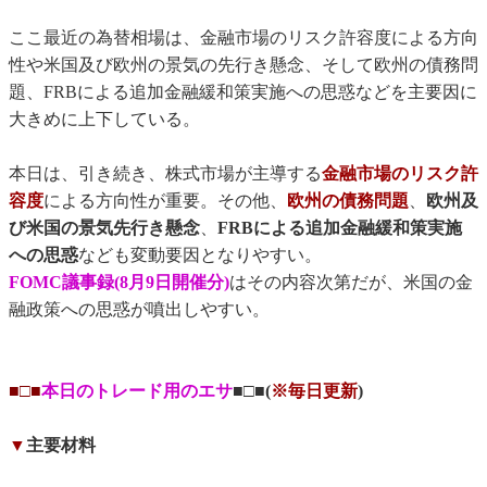
ここ最近の為替相場は、金融市場のリスク許容度による方向
性や米国及び欧州の景気の先行き懸念、そして欧州の債務問
題、FRBによる追加金融緩和策実施への思惑などを主要因に
大きめに上下している。
本日は、引き続き、株式市場が主導する
金融市場のリスク許
容度
による方向性が重要。その他、
欧州の債務問題
、
欧州及
び米国の景気先行き懸念
、
FRBによる追加金融緩和策実施
への思惑
なども変動要因となりやすい。
FOMC議事録(8月9日開催分)
はその内容次第だが、米国の金
融政策への思惑が噴出しやすい。
■□■
本日のトレード用のエサ
■□■(
※毎日更新
)
▼
主要材料