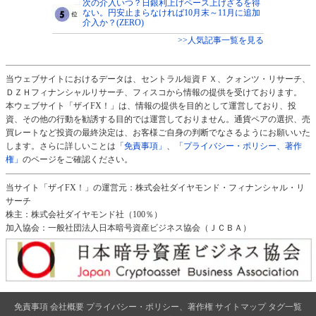
次の介入いつ？日銀利上げペース上げざるを得
ない。円安止まらなければ10月末～11月に追加
介入か？(ZERO)
>>人気記事一覧を見る
当ウェブサイトにおけるデータは、セントラル短資ＦＸ、クォンツ・リサーチ、
ＤＺＨフィナンシャルリサーチ、フィスコから情報の提供を受けております。
本ウェブサイト「ザイFX！」は、情報の提供を目的として運営しており、投
資、その他の行動を勧誘する目的では運営しておりません。通貨ペアの選択、売
買レートなど投資の最終決定は、お客様ご自身の判断でなさるようにお願いいた
します。さらに詳しいことは
「免責事項」
、
「プライバシー・ポリシー、著作
権」
のページをご確認ください。
当サイト「ザイFX！」の運営元：株式会社ダイヤモンド・フィナンシャル・リ
サーチ
株主：株式会社ダイヤモンド社（100％）
加入協会：一般社団法人日本暗号資産ビジネス協会（ＪＣＢＡ）
免責事項
会社概要
プライバシー・ポリシー、著作権
サイトマップ
タグ一覧