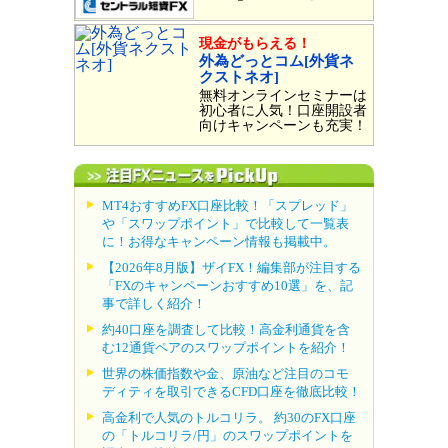
現金がもらえる！
外為どっとコム[外貨ネ
クストネオ]
無料オンラインセミナーは
初心者に人気！口座開設者
向けキャンペーンも充実！
MT4おすすめFX口座比較！「スプレッド」
や「スワップポイント」で比較して一覧表
に！お得なキャンペーン情報も掲載中。
【2026年8月版】ザイFX！編集部が注目する
「FXのキャンペーンおすすめ10選」を、記
事で詳しく紹介！
約40口座を調査して比較！高金利通貨を含
む12通貨ペアのスワップポイントを紹介！
世界の株価指数や金、原油など注目のコモ
ディティを取引できるCFD口座を徹底比較！
高金利で人気のトルコリラ。 約30のFX口座
の「トルコリラ/円」のスワップポイントを