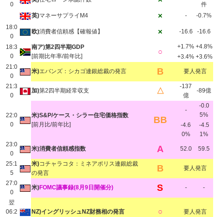
0
件
×
英)
マネーサプライM4
-
-0.7%
18:0
×
欧)
消費者信頼感【確報値】
-16.6
-16.6
0
+1.7%
+4.8%
18:3
南ア)第2四半期GDP
○
0
[前期比年率/前年比]
+3.4%
+3.6%
21:0
B
米)
エバンズ：シカゴ連銀総裁の発言
要人発言
0
21:3
-137
△
加)
第2四半期経常収支
-89億
0
億
-0.0
-
5%
22:0
米)S&P/ケース・シラー住宅価格指数
BB
0
[前月比/前年比]
-4.6
-4.5
0%
1%
23:0
A
米)消費者信頼感指数
52.0
59.5
0
25:1
米)
コチャラコタ：ミネアポリス連銀総裁
B
要人発言
5
の発言
27:0
S
米)
FOMC議事録(8月9日開催分)
-
-
0
翌
○
06:2
NZ)イングリッシュNZ財務相の発言
要人発言