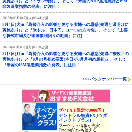
実施あり)』と『イラン情勢』、そして『米国のADP雇用統計とISM
非製造業指数の発表』に注目！
2026年08月04日(火)06:44公開
8月4日(火)■『為替介入の影響と更なる実施への思惑(先週と週明けに
実施あり)』と『米ドル、日本円、ユーロの方向性』、そして『主要
な株式市場及び米国債利回りの動向』に注目！
2026年08月03日(月)06:50公開
8月3日(月)■『為替介入の影響と更なる実施への思惑(先週に複数回の
実施あり)』と『8月の月初め要因(本日が8月月初め最初)』、そして
『米国のISM製造業指数の発表』に注目！
>>>バックナンバー一覧
ザイFX！限定で3000円！
セントラル短資FX[FXダ
イレクトプラス]
マーケット情報が充実！
TradingViewも使える