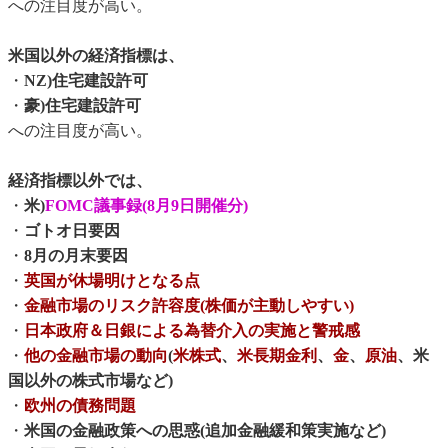
への注目度が高い。
米国以外の経済指標は、
・
NZ)住宅建設許可
・
豪)住宅建設許可
への注目度が高い。
経済指標以外では、
・
米)
FOMC議事録(8月9日開催分)
・
ゴトオ日要因
・
8月の月末要因
・
英国が休場明けとなる点
・
金融市場のリスク許容度(株価が主動しやすい)
・
日本政府＆日銀による為替介入の実施と警戒感
・
他の金融市場の動向
(
米株式
、
米長期金利
、
金
、
原油
、米
国以外の株式市場など)
・
欧州の債務問題
・
米国の金融政策への思惑(追加金融緩和策実施など)