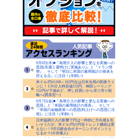
8月6日(木)■『為替介入の影響と更なる実施への
思惑(先週と週明けに実施あり)』と『イラン情
勢』、そして『明日に米国の雇用統計の発表を
控える点』に注目！(羊飼い)
米ドル/円の160～162円台は日米当局の防衛ライ
ンに！ GW介入時安値155円、神田シーリング
152円が下値めど、押し目買いから戻り売り戦
略へ(西原宏一)
8月7日(金)■『為替介入の影響と更なる実施への
思惑』と『米国の雇用統計の発表』、そして
『米国の金融政策への思惑(利上げへの思惑に注
視)』に注目！(羊飼い)
日米協調介入の影響で円は一時的に方向感を失
いそうだが、米ドル/円の円安トレンド継続は変
えない！9月日銀会合がターニングポイントと
なるか？(今井雅人)