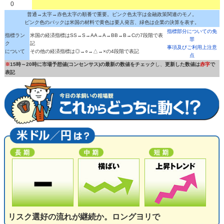
0
普通→太字→赤色太字の順番で重要。ピンク色太字は金融政策関連のモノ。
ピンク色のバックは米国の材料で黄色は要人発言、緑色は企業の決算を表す。
指標部分についての免
指標ラン
米国の経済指標はSS→S→AA→A→BB→B→Cの7段階で表
罪
ク
記
事項及びご利用上注意
について
その他の経済指標は◎→○→△→×の4段階で表記
点
※
15時～20時に市場予想値(コンセンサス)の最新の数値をチェック
し、
更新した数値は
赤字
で
表記
リスク選好の流れが継続か。ロングヨリで