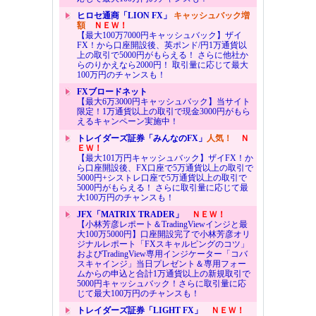
ヒロセ通商「LION FX」
キャッシュバック増
額
ＮＥＷ！
【最大100万7000円キャッシュバック】ザイ
FX！から口座開設後、英ポンド/円1万通貨以
上の取引で5000円がもらえる！ さらに他社か
らのりかえなら2000円！ 取引量に応じて最大
100万円のチャンスも！
FXブロードネット
【最大6万3000円キャッシュバック】当サイト
限定！1万通貨以上の取引で現金3000円がもら
えるキャンペーン実施中！
トレイダーズ証券「みんなのFX」
人気！
Ｎ
ＥＷ！
【最大101万円キャッシュバック】ザイFX！か
ら口座開設後、FX口座で5万通貨以上の取引で
5000円+シストレ口座で5万通貨以上の取引で
5000円がもらえる！ さらに取引量に応じて最
大100万円のチャンスも！
JFX「MATRIX TRADER」
ＮＥＷ！
【小林芳彦レポート＆TradingViewインジと最
大100万5000円】口座開設完了で小林芳彦オリ
ジナルレポート「FXスキャルピングのコツ」
およびTradingView専用インジケーター「コバ
スキャインジ」当日プレゼント＆専用フォー
ムからの申込と合計1万通貨以上の新規取引で
5000円キャッシュバック！さらに取引量に応
じて最大100万円のチャンスも！
トレイダーズ証券「LIGHT FX」
ＮＥＷ！