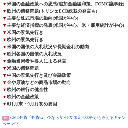
▼
米国の金融政策への思惑(追加金融緩和策、FOMC議事録)
▼
欧州の債務問題(トリシェECB総裁の発言も)
▼
主要な株式市場の動向(米国が中心)
▼
主要な経済指標の発表(米国が中心、米・雇用統計が中心)
▼
米国の景気先行き
▼
欧州の景気先行き
▼
米国の国債の入札状況や長期金利の動向
▼
欧州各国の国債の入札状況
▼
金融当局者や要人による発言
▼
米国の債務問題
▼
中国の景気先行き及び金融政策
▼
金や原油などの商品市場の動向
▼
欧州の銀行の健全性
▼
欧州の金融政策
▼
8月月末・9月月初め要因
GMO外貨「外貨ex」今ならザイFX!限定4000円がもらえるキャン
ペーン中!