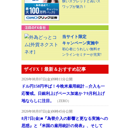
狭いスプレッドと高いス
ワップが魅力！
当サイト限定
キャンペーン実施中
初心者にうれしい無料オ
ンラインセミナーが充実!
ザイFX！最新＆おすすめ記事
2026年08月07日(金)09時11分公開
ドル円158円半ば！今晩米雇用統計→介入も一
応警戒。日銀利上げペース加速か？9月利上げ
地ならしに注目。
（ZERO）
2026年08月07日(金)06時45分公開
8月7日(金)■『為替介入の影響と更なる実施への
思惑』と『米国の雇用統計の発表』、そして