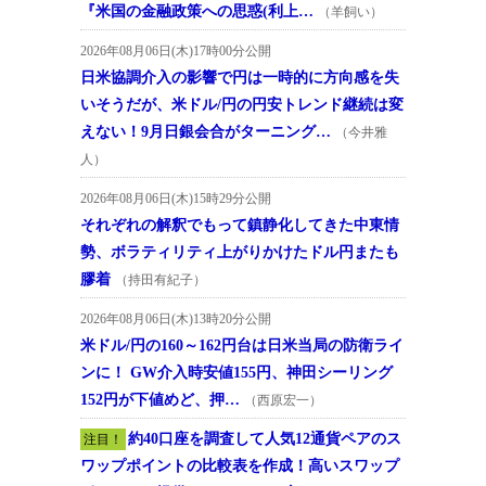
『米国の金融政策への思惑(利上…
（羊飼い）
2026年08月06日(木)17時00分公開
日米協調介入の影響で円は一時的に方向感を失
いそうだが、米ドル/円の円安トレンド継続は変
えない！9月日銀会合がターニング…
（今井雅
人）
2026年08月06日(木)15時29分公開
それぞれの解釈でもって鎮静化してきた中東情
勢、ボラティリティ上がりかけたドル円またも
膠着
（持田有紀子）
2026年08月06日(木)13時20分公開
米ドル/円の160～162円台は日米当局の防衛ライ
ンに！ GW介入時安値155円、神田シーリング
152円が下値めど、押…
（西原宏一）
約40口座を調査して人気12通貨ペアのス
注目！
ワップポイントの比較表を作成！高いスワップ