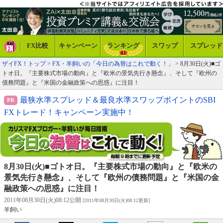
FX比較
キャンペーン
ランキング
スワップ
スプレッド
ザイFX！トップ
>
FX・羊飼いの「今日の為替はこれで動く！」
> 8月30日(火)■ゴ
トオ日。『主要株式市場の動向』と『欧米の景気先行き懸念』、そして『欧州の
債務問題』と『米国の金融政策への思惑』に注目！
最狭水準スプレッド＆最良水準スワップポイントのSBI
FXトレード！キャンペーン実施中！
8月30日(火)■ゴトオ日。『主要株式市場の動向』と『欧米の
景気先行き懸念』、そして『欧州の債務問題』と『米国の金
融政策への思惑』に注目！
2011年08月30日(火)08:12公開
[2011年08月30日(火)08:12更新]
羊飼い