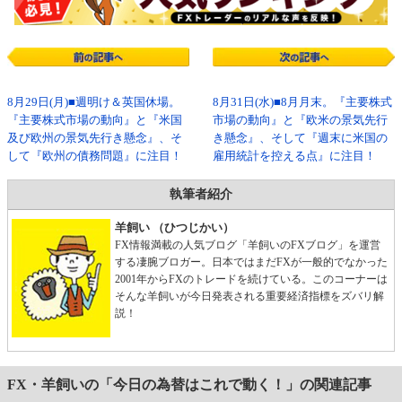
8月29日(月)■週明け＆英国休場。
8月31日(水)■8月月末。『主要株式
『主要株式市場の動向』と『米国
市場の動向』と『欧米の景気先行
及び欧州の景気先行き懸念』、そ
き懸念』、そして『週末に米国の
して『欧州の債務問題』に注目！
雇用統計を控える点』に注目！
執筆者紹介
羊飼い （ひつじかい）
FX情報満載の人気ブログ「羊飼いのFXブログ」を運営
する凄腕ブロガー。日本ではまだFXが一般的でなかった
2001年からFXのトレードを続けている。このコーナーは
そんな羊飼いが今日発表される重要経済指標をズバリ解
説！
FX・羊飼いの「今日の為替はこれで動く！」の関連記事