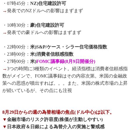
・07時45分：
NZ)住宅建設許可
→
発表でのNZドルへの影響はまずまず
・10時30分：
豪)住宅建設許可
→
発表での豪ドルへの影響はまずまず
・22時00分：
米)S&P/ケース・シラー住宅価格指数
・23時00分：
米)消費者信頼感指数
・27時00分：
米)
FOMC議事録(8月9日開催分)
→
3つの時間に3種類のイベント。経済指標は消費者信頼感指
数がメインで、FOMC議事録はその内容次第。米国の金融政
策への思惑が噴出すれば。。。また、米国の株式市場の上昇
が続いているが、その点にも注視
8月29日からの週の為替相場の焦点(ドル中心)は以下。
▼
金融市場のリスク許容度(株価が主動しやすい)
▼
日本政府＆日銀による為替介入の実施と警戒感