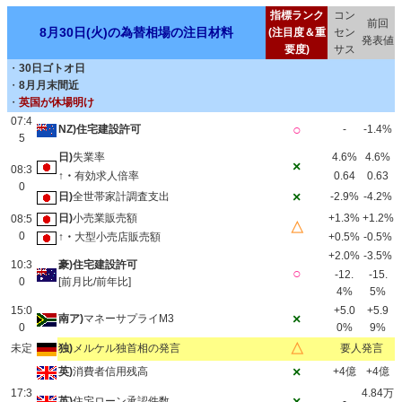
指標ランク
コン
前回
8月30日(火)の為替相場の注目材料
(注目度＆重
セン
発表値
要度)
サス
・
30日ゴトオ日
・
8月月末間近
・
英国が休場明け
07:4
○
NZ)住宅建設許可
-
-1.4%
5
日)
失業率
4.6%
4.6%
×
08:3
↑・
有効求人倍率
0.64
0.63
0
×
日)
全世帯家計調査支出
-2.9%
-4.2%
日)
小売業販売額
+1.3%
+1.2%
08:5
△
0
↑・
大型小売店販売額
+0.5%
-0.5%
+2.0%
-3.5%
10:3
豪)住宅建設許可
○
-12.
-15.
0
[前月比/前年比]
4%
5%
15:0
+5.0
+5.9
×
南ア)
マネーサプライM3
0
0%
9%
△
未定
独)
メルケル独首相の発言
要人発言
×
英)
消費者信用残高
+4億
+4億
17:3
4.84万
×
英)
住宅ローン承認件数
-