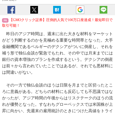
【GMOクリック証券】圧倒的人気で100万口座達成！最短即日で
取引可能！
昨日のアジア時間は、週末に出た大きな材料をマーケット
がどう判断するのかを見極める重要な時間帯となった。大手
金融機関であるベルギーのデクシアがついに倒産し、それを
補う形で独仏会談が緊急でもたれ、その中では月末までには
銀行の資本増強のプランを作成するという。デクシアの倒産
は前々から言われていたことではあるが、それでも悪材料に
は間違いがない。
その一方で独仏会談のほうは日限を月までと区切ったとこ
ろに意義がある。どちらの材料にも反応しても不思議ではな
かったが、アジア時間の午後からはリスクテークのほうの流
れが優勢となった。すなわちグローベックスでは米国株が上
昇に向かい、先週末の雇用統計のときにつけた高値をトライ