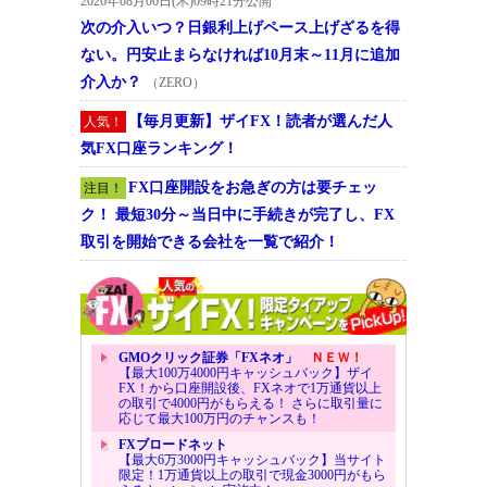
2026年08月06日(木)09時21分公開
次の介入いつ？日銀利上げペース上げざるを得
ない。円安止まらなければ10月末～11月に追加
介入か？
（ZERO）
【毎月更新】ザイFX！読者が選んだ人
人気！
気FX口座ランキング！
FX口座開設をお急ぎの方は要チェッ
注目！
ク！ 最短30分～当日中に手続きが完了し、FX
取引を開始できる会社を一覧で紹介！
GMOクリック証券「FXネオ」
ＮＥＷ！
【最大100万4000円キャッシュバック】ザイ
FX！から口座開設後、FXネオで1万通貨以上
の取引で4000円がもらえる！ さらに取引量に
応じて最大100万円のチャンスも！
FXブロードネット
【最大6万3000円キャッシュバック】当サイト
限定！1万通貨以上の取引で現金3000円がもら