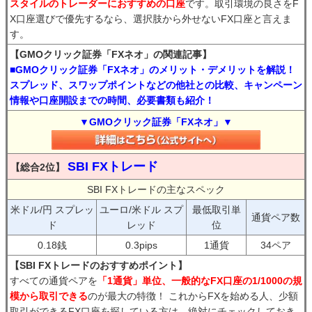
スタイルのトレーダーにおすすめの口座
です。取引環境の良さをF
X口座選びで優先するなら、選択肢から外せないFX口座と言えま
す。
【GMOクリック証券「FXネオ」の関連記事】
■GMOクリック証券「FXネオ」のメリット・デメリットを解説！
スプレッド、スワップポイントなどの他社との比較、キャンペーン
情報や口座開設までの時間、必要書類も紹介！
▼GMOクリック証券「FXネオ」▼
SBI FXトレード
【総合2位】
SBI FXトレードの主なスペック
米ドル/円 スプレッ
ユーロ/米ドル スプ
最低取引単
通貨ペア数
ド
レッド
位
0.18銭
0.3pips
1通貨
34ペア
【SBI FXトレードのおすすめポイント】
すべての通貨ペアを
「1通貨」単位、一般的なFX口座の1/1000の規
模から取引できる
のが最大の特徴！ これからFXを始める人、少額
取引ができるFX口座を探している方は、絶対にチェックしておき