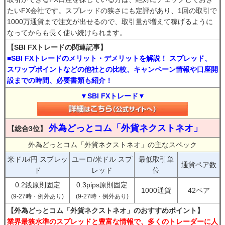
たいFX会社です。スプレッドの狭さにも定評があり、1回の取引で
1000万通貨まで注文が出せるので、取引量が増えて稼げるように
なってからも長く使い続けられます。
【SBI FXトレードの関連記事】
■SBI FXトレードのメリット・デメリットを解説！ スプレッド、
スワップポイントなどの他社との比較、キャンペーン情報や口座開
設までの時間、必要書類も紹介！
▼SBI FXトレード▼
外為どっとコム「外貨ネクストネオ」
【総合3位】
外為どっとコム「外貨ネクストネオ」の主なスペック
米ドル/円 スプレッ
ユーロ/米ドル スプ
最低取引単
通貨ペア数
ド
レッド
位
0.2銭原則固定
0.3pips原則固定
1000通貨
42ペア
(9-27時・例外あり)
(9-27時・例外あり)
【外為どっとコム「外貨ネクストネオ」のおすすめポイント】
業界最狭水準のスプレッドと豊富な情報で、多くのトレーダーに人