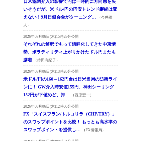
日米協調介入の影響で円は一時的に方向感を失
いそうだが、米ドル/円の円安トレンド継続は変
えない！9月日銀会合がターニング…
（今井雅
人）
2026年08月06日(木)15時29分公開
それぞれの解釈でもって鎮静化してきた中東情
勢、ボラティリティ上がりかけたドル円またも
膠着
（持田有紀子）
2026年08月06日(木)13時20分公開
米ドル/円の160～162円台は日米当局の防衛ライ
ンに！ GW介入時安値155円、神田シーリング
152円が下値めど、押…
（西原宏一）
2026年08月06日(木)12時00分公開
FX「スイスフラン/トルコリラ（CHF/TRY）」
のスワップポイントを比較！ もっとも高水準の
スワップポイントを提供し…
（FX情報局）