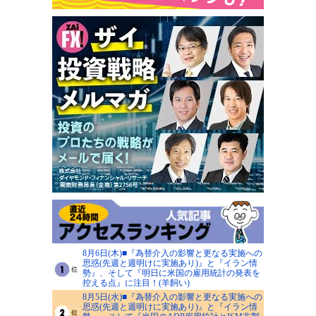
8月6日(木)■『為替介入の影響と更なる実施への
思惑(先週と週明けに実施あり)』と『イラン情
勢』、そして『明日に米国の雇用統計の発表を
控える点』に注目！(羊飼い)
8月5日(水)■『為替介入の影響と更なる実施への
思惑(先週と週明けに実施あり)』と『イラン情