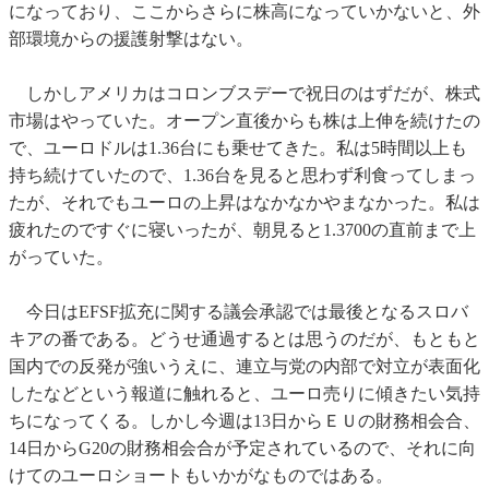
になっており、ここからさらに株高になっていかないと、外
部環境からの援護射撃はない。
しかしアメリカはコロンブスデーで祝日のはずだが、株式
市場はやっていた。オープン直後からも株は上伸を続けたの
で、ユーロドルは1.36台にも乗せてきた。私は5時間以上も
持ち続けていたので、1.36台を見ると思わず利食ってしまっ
たが、それでもユーロの上昇はなかなかやまなかった。私は
疲れたのですぐに寝いったが、朝見ると1.3700の直前まで上
がっていた。
今日はEFSF拡充に関する議会承認では最後となるスロバ
キアの番である。どうせ通過するとは思うのだが、もともと
国内での反発が強いうえに、連立与党の内部で対立が表面化
したなどという報道に触れると、ユーロ売りに傾きたい気持
ちになってくる。しかし今週は13日からＥＵの財務相会合、
14日からG20の財務相会合が予定されているので、それに向
けてのユーロショートもいかがなものではある。