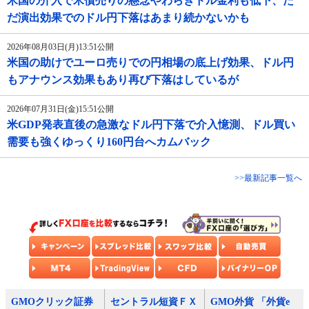
米国の介入で米債売りの懸念やわらぎドル金利も低下、た
だ演出効果でのドル円下落はあまり続かないかも
2026年08月03日(月)13:51公開
米国の助けでユーロ売りでの円相場の底上げ効果、ドル円
もアナウンス効果もあり再び下落はしているが
2026年07月31日(金)15:51公開
米GDP発表直後の急激なドル円下落で介入憶測、ドル買い
需要も強くゆっくり160円台へカムバック
>>最新記事一覧へ
GMOクリック証券
セントラル短資ＦＸ
GMO外貨 「外貨e