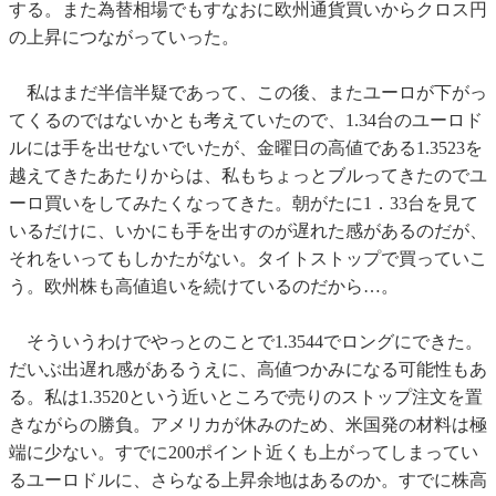
する。また為替相場でもすなおに欧州通貨買いからクロス円
の上昇につながっていった。
私はまだ半信半疑であって、この後、またユーロが下がっ
てくるのではないかとも考えていたので、1.34台のユーロド
ルには手を出せないでいたが、金曜日の高値である1.3523を
越えてきたあたりからは、私もちょっとブルってきたのでユ
ーロ買いをしてみたくなってきた。朝がたに1．33台を見て
いるだけに、いかにも手を出すのが遅れた感があるのだが、
それをいってもしかたがない。タイトストップで買っていこ
う。欧州株も高値追いを続けているのだから…。
そういうわけでやっとのことで1.3544でロングにできた。
だいぶ出遅れ感があるうえに、高値つかみになる可能性もあ
る。私は1.3520という近いところで売りのストップ注文を置
きながらの勝負。アメリカが休みのため、米国発の材料は極
端に少ない。すでに200ポイント近くも上がってしまってい
るユーロドルに、さらなる上昇余地はあるのか。すでに株高