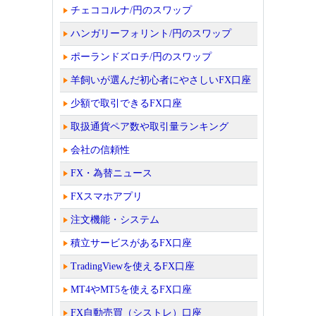
チェココルナ/円のスワップ
ハンガリーフォリント/円のスワップ
ポーランドズロチ/円のスワップ
羊飼いが選んだ初心者にやさしいFX口座
少額で取引できるFX口座
取扱通貨ペア数や取引量ランキング
会社の信頼性
FX・為替ニュース
FXスマホアプリ
注文機能・システム
積立サービスがあるFX口座
TradingViewを使えるFX口座
MT4やMT5を使えるFX口座
FX自動売買（シストレ）口座