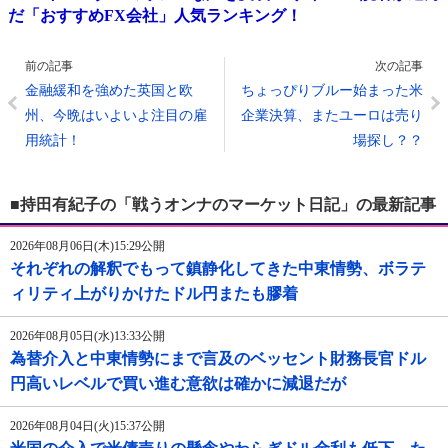
だ「おすすめFX会社」人気ランキング！
前の記事
次の記事
金融緩和を強めた英国と欧
ちょっぴりブルー始まった米
州、今晩はいよいよ注目の雇
企業決算、またユーロは売り
用統計！
場探し？？
■持田有紀子の「戦うオンナのマーケット日記」の最新記事
2026年08月06日(木)15:29公開
それぞれの解釈でもって鎮静化してきた中東情勢、ボラテ
ィリティ上がりかけたドル円またも膠着
2026年08月05日(水)13:33公開
為替介入と中東情勢にまで言及のベッセント財務長官ドル
円高いレベルで買い進む意欲は確かに減退だが
2026年08月04日(火)15:37公開