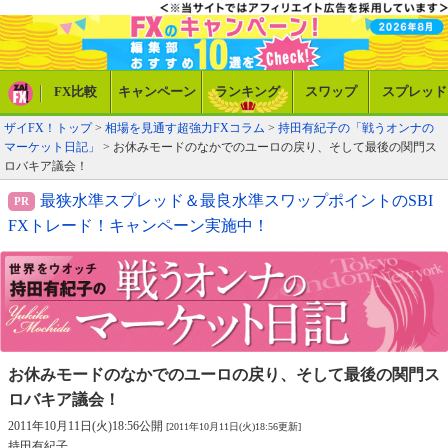
FX比較
キャンペーン
ランキング
スワップ
スプレッド
ザイFX！トップ
>
相場を見通す超強力FXコラム
>
持田有紀子の「戦うオンナの
マーケット日記」
> お休みモードのなかでのユーロの戻り、そして最後の関門ス
ロバキア議会！
最狭水準スプレッド＆最良水準スワップポイントのSBI
FXトレード！キャンペーン実施中！
お休みモードのなかでのユーロの戻り、
そして最後の関門ス
ロバキア議会！
2011年10月11日(火)18:56公開
[2011年10月11日(火)18:56更新]
持田有紀子