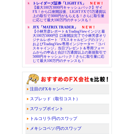
トレイダーズ証券「LIGHT FX」
ＮＥＷ！
【最大100万3000円キャッシュバック】ザイ
FX！から口座開設後、LIGHT FXで5万通貨以
上の取引で3000円がもらえる！さらに取引量
に応じて最大100万円のチャンスも！
JFX「MATRIX TRADER」
ＮＥＷ！
【小林芳彦レポート＆TradingViewインジと最
大100万5000円】口座開設完了で小林芳彦オリ
ジナルレポート「FXスキャルピングのコツ」
およびTradingView専用インジケーター「コバ
スキャインジ」当日プレゼント＆専用フォー
ムからの申込と合計1万通貨以上の新規取引で
5000円キャッシュバック！さらに取引量に応
じて最大100万円のチャンスも！
注目のFXキャンペーン
スプレッド（取引コスト）
スワップポイント
トルコリラ/円のスワップ
メキシコペソ/円のスワップ