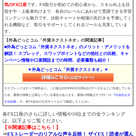
気のFX口座
です。FX取引が初めての初心者から、スキル向上を目
指す中・上級者向けまで、各自のレベルにあわせて受講できる学習
コンテンツも魅力です。比較チャートや相場の先行きを予測してく
れる機能など、取引をサポートしてくれるツールも充実していま
す。
【外為どっとコム「外貨ネクストネオ」の関連記事】
■外為どっとコム「外貨ネクストネオ」のメリット・デメリットを
解説！ スプレッド、スワップポイントなどの他社との比較、キャ
ンペーン情報や口座開設までの時間、必要書類も紹介！
▼外為どっとコム「外貨ネクストネオ」▼
※スプレッドはすべて例外あり。この表は2026年8月3日時点のデータをもとに作成している
ため、最新の情報とは異なっている場合があります。最新の情報はザイFX！の
「FX会社おす
すめ比較」
や、各FX会社の公式サイトなどで確認してください
各FX口座のさらに詳しい情報や10位までの全ランキング
は、以下よりご覧ください。
【※関連記事はこちら！】
⇒
FXトレーダーのリアルな声を反映！ ザイFX！読者が選ん