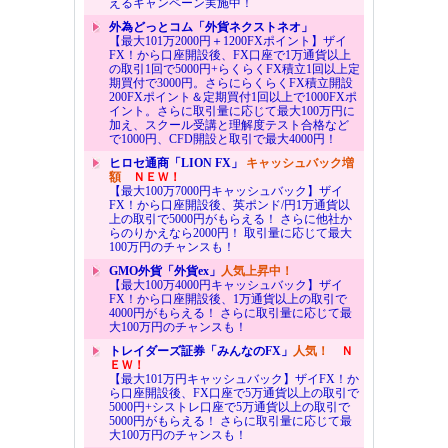
えるキャンペーン実施中！
外為どっとコム「外貨ネクストネオ」
【最大101万2000円＋1200FXポイント】ザイ
FX！から口座開設後、FX口座で1万通貨以上
の取引1回で5000円+らくらくFX積立1回以上定
期買付で3000円。さらにらくらくFX積立開設
200FXポイント＆定期買付1回以上で1000FXポ
イント。さらに取引量に応じて最大100万円に
加え、スクール受講と理解度テスト合格など
で1000円、CFD開設と取引で最大4000円！
ヒロセ通商「LION FX」
キャッシュバック増
額
ＮＥＷ！
【最大100万7000円キャッシュバック】ザイ
FX！から口座開設後、英ポンド/円1万通貨以
上の取引で5000円がもらえる！ さらに他社か
らのりかえなら2000円！ 取引量に応じて最大
100万円のチャンスも！
GMO外貨「外貨ex」
人気上昇中！
【最大100万4000円キャッシュバック】ザイ
FX！から口座開設後、1万通貨以上の取引で
4000円がもらえる！ さらに取引量に応じて最
大100万円のチャンスも！
トレイダーズ証券「みんなのFX」
人気！
Ｎ
ＥＷ！
【最大101万円キャッシュバック】ザイFX！か
ら口座開設後、FX口座で5万通貨以上の取引で
5000円+シストレ口座で5万通貨以上の取引で
5000円がもらえる！ さらに取引量に応じて最
大100万円のチャンスも！