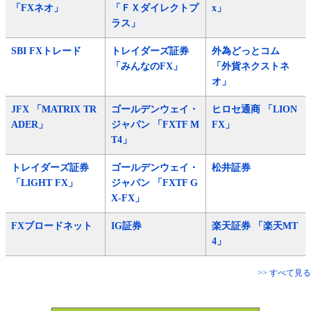
「FXネオ」
「ＦＸダイレクトプ
x」
ラス」
SBI FXトレード
トレイダーズ証券
外為どっとコム
「みんなのFX」
「外貨ネクストネ
オ」
JFX 「MATRIX TR
ゴールデンウェイ・
ヒロセ通商 「LION
ADER」
ジャパン 「FXTF M
FX」
T4」
トレイダーズ証券
ゴールデンウェイ・
松井証券
「LIGHT FX」
ジャパン 「FXTF G
X-FX」
FXブロードネット
IG証券
楽天証券 「楽天MT
4」
>> すべて見る