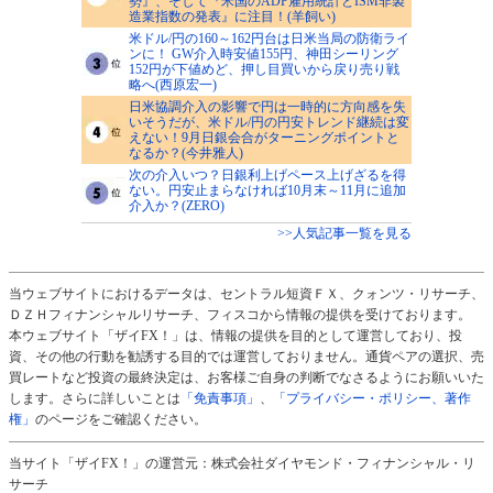
勢』、そして『米国のADP雇用統計とISM非製
造業指数の発表』に注目！(羊飼い)
米ドル/円の160～162円台は日米当局の防衛ライ
ンに！ GW介入時安値155円、神田シーリング
152円が下値めど、押し目買いから戻り売り戦
略へ(西原宏一)
日米協調介入の影響で円は一時的に方向感を失
いそうだが、米ドル/円の円安トレンド継続は変
えない！9月日銀会合がターニングポイントと
なるか？(今井雅人)
次の介入いつ？日銀利上げペース上げざるを得
ない。円安止まらなければ10月末～11月に追加
介入か？(ZERO)
>>人気記事一覧を見る
当ウェブサイトにおけるデータは、セントラル短資ＦＸ、クォンツ・リサーチ、
ＤＺＨフィナンシャルリサーチ、フィスコから情報の提供を受けております。
本ウェブサイト「ザイFX！」は、情報の提供を目的として運営しており、投
資、その他の行動を勧誘する目的では運営しておりません。通貨ペアの選択、売
買レートなど投資の最終決定は、お客様ご自身の判断でなさるようにお願いいた
します。さらに詳しいことは
「免責事項」
、
「プライバシー・ポリシー、著作
権」
のページをご確認ください。
当サイト「ザイFX！」の運営元：株式会社ダイヤモンド・フィナンシャル・リ
サーチ