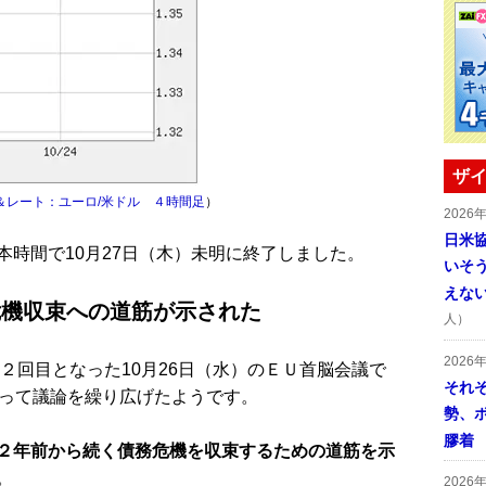
ザイ
＆レート：ユーロ/米ドル ４時間足
）
2026
日米
時間で10月27日（木）未明に終了しました。
いそ
えな
危機収束への
道筋が示された
人）
2026
２回目となった10月26日（水）のＥＵ首脳会議で
それ
たって議論を繰り広げたようです。
勢、
膠着
２年前から続く債務危機を収束するための道筋を示
。
2026