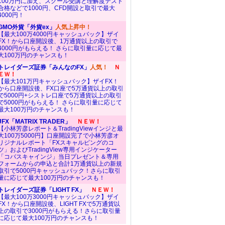
100万円に加え、スクール受講と理解度テスト
合格などで1000円、CFD開設と取引で最大
4000円！
GMO外貨「外貨ex」
人気上昇中！
【最大100万4000円キャッシュバック】ザイ
FX！から口座開設後、1万通貨以上の取引で
4000円がもらえる！ さらに取引量に応じて最
大100万円のチャンスも！
トレイダーズ証券「みんなのFX」
人気！
Ｎ
ＥＷ！
【最大101万円キャッシュバック】ザイFX！
から口座開設後、FX口座で5万通貨以上の取引
で5000円+シストレ口座で5万通貨以上の取引
で5000円がもらえる！ さらに取引量に応じて
最大100万円のチャンスも！
JFX「MATRIX TRADER」
ＮＥＷ！
【小林芳彦レポート＆TradingViewインジと最
大100万5000円】口座開設完了で小林芳彦オ
リジナルレポート「FXスキャルピングのコ
ツ」およびTradingView専用インジケーター
「コバスキャインジ」当日プレゼント＆専用
フォームからの申込と合計1万通貨以上の新規
取引で5000円キャッシュバック！さらに取引
量に応じて最大100万円のチャンスも！
トレイダーズ証券「LIGHT FX」
ＮＥＷ！
【最大100万3000円キャッシュバック】ザイ
FX！から口座開設後、LIGHT FXで5万通貨以
上の取引で3000円がもらえる！さらに取引量
に応じて最大100万円のチャンスも！