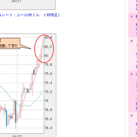
＆レート：ユーロ/米ドル １時間足
）