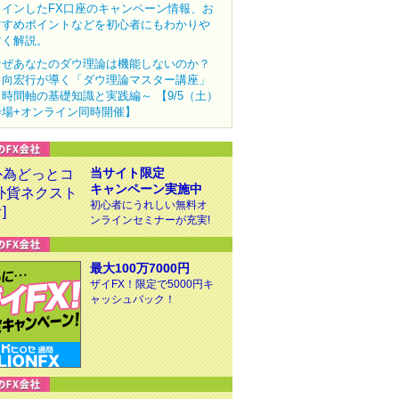
クインしたFX口座のキャンペーン情報、お
すすめポイントなどを初心者にもわかりや
すく解説。
なぜあなたのダウ理論は機能しないのか？
田向宏行が導く「ダウ理論マスター講座」
～時間軸の基礎知識と実践編～ 【9/5（土）
会場+オンライン同時開催】
当サイト限定
キャンペーン実施中
初心者にうれしい無料オ
ンラインセミナーが充実!
最大100万7000円
ザイFX！限定で5000円キ
ャッシュバック！