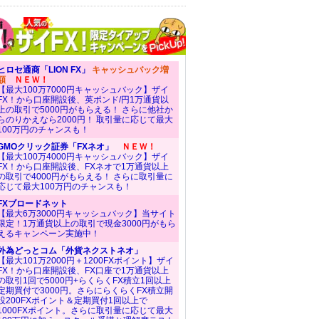
ヒロセ通商「LION FX」
キャッシュバック増
額
ＮＥＷ！
【最大100万7000円キャッシュバック】ザイ
FX！から口座開設後、英ポンド/円1万通貨以
上の取引で5000円がもらえる！ さらに他社か
らのりかえなら2000円！ 取引量に応じて最大
100万円のチャンスも！
GMOクリック証券「FXネオ」
ＮＥＷ！
【最大100万4000円キャッシュバック】ザイ
FX！から口座開設後、FXネオで1万通貨以上
の取引で4000円がもらえる！ さらに取引量に
応じて最大100万円のチャンスも！
FXブロードネット
【最大6万3000円キャッシュバック】当サイト
限定！1万通貨以上の取引で現金3000円がもら
えるキャンペーン実施中！
外為どっとコム「外貨ネクストネオ」
【最大101万2000円＋1200FXポイント】ザイ
FX！から口座開設後、FX口座で1万通貨以上
の取引1回で5000円+らくらくFX積立1回以上
定期買付で3000円。さらにらくらくFX積立開
設200FXポイント＆定期買付1回以上で
1000FXポイント。さらに取引量に応じて最大