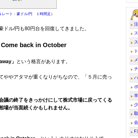
＆レート：豪ドル/円 １時間足
）
ドル/円も80円台を回復してきました。
. Come back in October
s away」
という格言があります。
てややアタマが重くなりがちなので、「５月に売っ
会議の終了をきっかけにして株式市場に戻ってくる
相場が当面続くかもしれません。
F