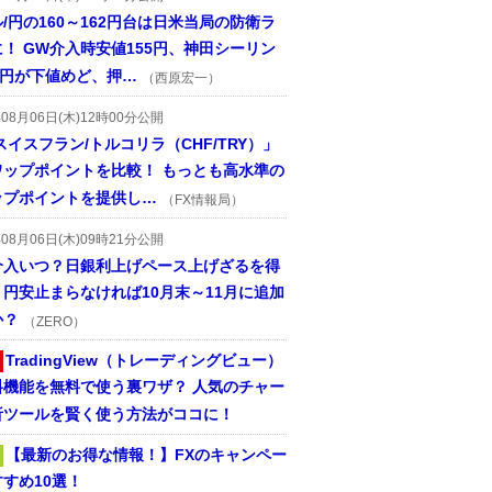
/円の160～162円台は日米当局の防衛ラ
！ GW介入時安値155円、神田シーリン
2円が下値めど、押…
（西原宏一）
年08月06日(木)12時00分公開
スイスフラン/トルコリラ（CHF/TRY）」
ワップポイントを比較！ もっとも高水準の
ップポイントを提供し…
（FX情報局）
年08月06日(木)09時21分公開
介入いつ？日銀利上げペース上げざるを得
円安止まらなければ10月末～11月に追加
か？
（ZERO）
TradingView（トレーディングビュー）
料機能を無料で使う裏ワザ？ 人気のチャー
析ツールを賢く使う方法がココに！
【最新のお得な情報！】FXのキャンペー
すめ10選！