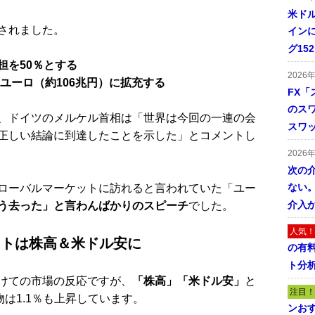
米ドル
されました。
インに
グ15
担を50％とする
2026
ユーロ（約106兆円）に拡充する
FX「
のス
、ドイツのメルケル首相は「世界は今回の一連の会
スワ
正しい結論に到達したことを示した」とコメントし
2026
次の
ない。
ローバルマーケットに訪れると言われていた「ユー
介入
う去った」と言わんばかりのスピーチ
でした。
人気！
ットは株高＆米ドル安に
の有
ト分
けての市場の反応ですが、
「株高」「米ドル安」
と
注目！
物は1.1％も上昇しています。
ンおす