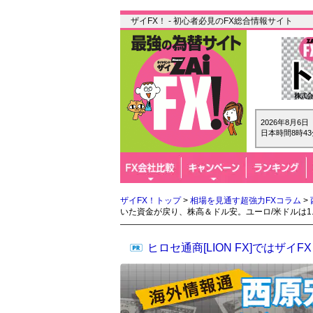
ザイFX！ - 初心者必見のFX総合情報サイト
2026年8月6
日本時間8時43
ザイFX！トップ
>
相場を見通す超強力FXコラム
>
いた資金が戻り、株高＆ドル安。ユーロ/米ドルは1.
ヒロセ通商[LION FX]では