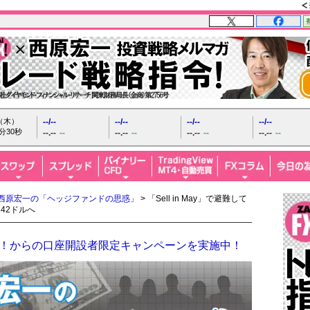
日（木）
--/--
--/--
--/--
--/--
分31秒
--.--
--
--.--
--
--.--
--
--.--
--
西原宏一の「ヘッジファンドの思惑」
> 「Sell in May」で避難して
42ドルへ
ザイFX！からの口座開設者限定キャンペーンを実施中！