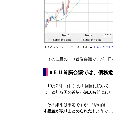
（リアルタイムチャートはこちら →
ＦＸチャート
その注目のＥＵ首脳会議ですが、日本
■ＥＵ首脳会議では、
債務
10月23日（日）の１回目に続いて、
は、欧州各国の首脳が約10時間にわ
その細部は未定ですが、結果的に、
す措置が取りまとめられた
もようです