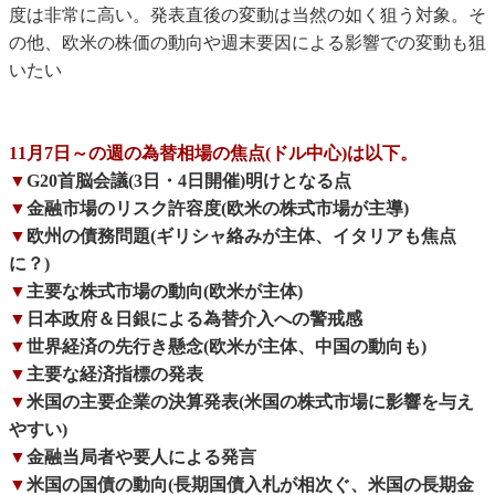
度は非常に高い。発表直後の変動は当然の如く狙う対象。そ
の他、欧米の株価の動向や週末要因による影響での変動も狙
いたい
11月7日～の週の為替相場の焦点(ドル中心)は以下。
▼
G20首脳会議(3日・4日開催)明けとなる点
▼
金融市場のリスク許容度(欧米の株式市場が主導)
▼
欧州の債務問題(ギリシャ絡みが主体、イタリアも焦点
に？)
▼
主要な株式市場の動向(欧米が主体)
▼
日本政府＆日銀による為替介入への警戒感
▼
世界経済の先行き懸念(欧米が主体、中国の動向も)
▼
主要な経済指標の発表
▼
米国の主要企業の決算発表(米国の株式市場に影響を与え
やすい)
▼
金融当局者や要人による発言
▼
米国の国債の動向(長期国債入札が相次ぐ、米国の長期金