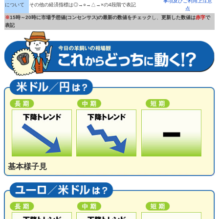
事項及びご利用上注意
について
その他の経済指標は◎→○→△→×の4段階で表記
点
※
15時～20時に市場予想値(コンセンサス)の最新の数値をチェック
し、
更新した数値は
赤字
で
表記
基本様子見