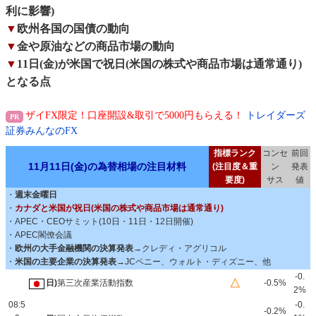
利に影響)
▼
欧州各国の国債の動向
▼
金や原油などの商品市場の動向
▼
11日(金)が米国で祝日(米国の株式や商品市場は通常通り)
となる点
ザイFX限定！口座開設&取引で5000円もらえる！
トレイダーズ
証券みんなのFX
指標ランク
コンセ
前回
11月11日(金)の為替相場の注目材料
(注目度＆重
ン
発表
要度)
サス
値
・
週末金曜日
・
カナダと米国が祝日(米国の株式や商品市場は通常通り)
・APEC・CEOサミット(10日・11日・12日開催)
・APEC閣僚会議
・
欧州の大手金融機関の決算発表
→クレディ・アグリコル
・
米国の主要企業の決算発表
→JCペニー、ウォルト・ディズニー、他
-0.
△
日)
第三次産業活動指数
-0.5%
2%
08:5
-0.
-0.2%