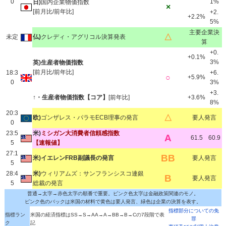
0
1%
日)
国内企業物価指数
×
[前月比/前年比]
+2.
+2.2%
5%
主要企業決
△
未定
仏)
クレディ・アグリコル決算発表
算
+0.
+0.1%
3%
英)生産者物価指数
[前月比/前年比]
18:3
+6.
○
+5.9%
0
3%
+3.
↑・生産者物価指数【コア】
[前年比]
+3.6%
8%
20:3
△
欧)
ゴンザレス・パラモECB理事の発言
要人発言
0
23:5
米)
ミシガン大消費者信頼感指数
A
61.5
60.9
5
【速報値】
27:1
BB
米)イエレンFRB副議長の発言
要人発言
5
28:4
米)
ウィリアムズ：サンフランシスコ連銀
B
要人発言
5
総裁の発言
普通→太字→赤色太字の順番で重要。ピンク色太字は金融政策関連のモノ。
ピンク色のバックは米国の材料で黄色は要人発言、緑色は企業の決算を表す。
指標部分についての免
指標ラン
米国の経済指標はSS→S→AA→A→BB→B→Cの7段階で表
罪
ク
記