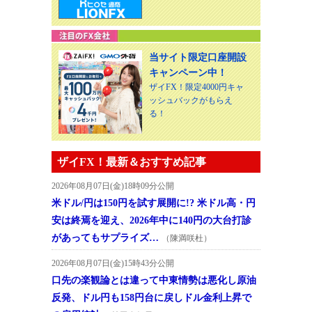
当サイト限定口座開設
キャンペーン中！
ザイFX！限定4000円キャ
ッシュバックがもらえ
る！
ザイFX！最新＆おすすめ記事
2026年08月07日(金)18時09分公開
米ドル/円は150円を試す展開に!? 米ドル高・円
安は終焉を迎え、2026年中に140円の大台打診
があってもサプライズ…
（陳満咲杜）
2026年08月07日(金)15時43分公開
口先の楽観論とは違って中東情勢は悪化し原油
反発、ドル円も158円台に戻しドル金利上昇で