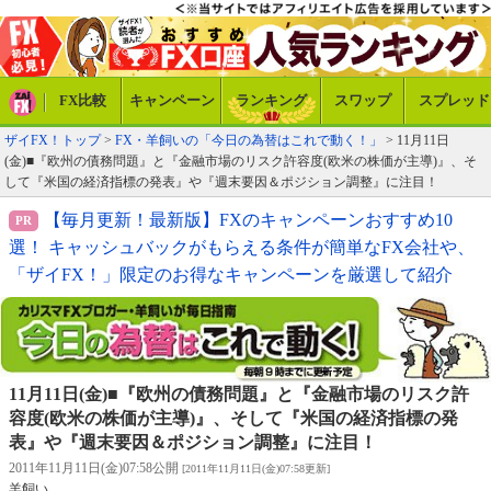
FX比較
キャンペーン
ランキング
スワップ
スプレッド
ザイFX！トップ
>
FX・羊飼いの「今日の為替はこれで動く！」
> 11月11日
(金)■『欧州の債務問題』と『金融市場のリスク許容度(欧米の株価が主導)』、そ
して『米国の経済指標の発表』や『週末要因＆ポジション調整』に注目！
【毎月更新！最新版】FXのキャンペーンおすすめ10
選！ キャッシュバックがもらえる条件が簡単なFX会社や、
「ザイFX！」限定のお得なキャンペーンを厳選して紹介
11月11日(金)■『欧州の債務問題』と『金融市場のリスク許
容度(欧米の株価が主導)』、そして『米国の経済指標の発
表』や『週末要因＆ポジション調整』に注目！
2011年11月11日(金)07:58公開
[2011年11月11日(金)07:58更新]
羊飼い