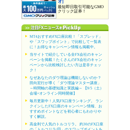
オ]
最短即日取引可能なGMO
クリック証券！
MT4おすすめFX口座比較！「スプレッド」
や「スワップポイント」で比較して一覧表
に！お得なキャンペーン情報も掲載中。
当サイトで紹介している全FX会社のキャン
ペーンを掲載！たくさんのFX会社のキャン
ペーンから比較検討したい方は是非チェッ
ク！
なぜあなたのダウ理論は機能しないのか？
田向宏行が導く「ダウ理論マスター講座」
～時間軸の基礎知識と実践編～ 【9/5（土）
会場+オンライン同時開催】
毎月更新中！人気FX口座ランキング。 ラン
クインしたFX口座のキャンペーン情報、お
すすめポイントなどを初心者にもわかりや
すく解説。
高金利で人気のトルコリラ。 約30のFX口座
の「トルコリラ/円」のスワップポイントを