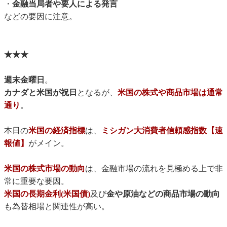
・
金融当局者や要人による発言
などの要因に注意。
★★★
週末金曜日
。
カナダと米国が祝日
となるが、
米国の株式や商品市場は通常
通り
。
本日の
米国の経済指標
は、
ミシガン大消費者信頼感指数【速
報値】
がメイン。
米国の株式市場の動向
は、金融市場の流れを見極める上で非
常に重要な要因。
米国の長期金利(米国債)
及び
金や原油などの商品市場の動向
も為替相場と関連性が高い。