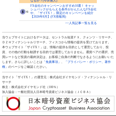
なるか？(今井雅人)
FX会社のキャンペーンおすすめ10選！ キャッ
シュバックがもらえる条件がかんたんなFX会社
や、「ザイFX！」限定のキャンペーンを紹介
【2026年8月】(FX情報局)
>>人気記事一覧を見る
当ウェブサイトにおけるデータは、セントラル短資ＦＸ、クォンツ・リサーチ、
ＤＺＨフィナンシャルリサーチ、フィスコから情報の提供を受けております。
本ウェブサイト「ザイFX！」は、情報の提供を目的として運営しており、投
資、その他の行動を勧誘する目的では運営しておりません。通貨ペアの選択、売
買レートなど投資の最終決定は、お客様ご自身の判断でなさるようにお願いいた
します。さらに詳しいことは
「免責事項」
、
「プライバシー・ポリシー、著作
権」
のページをご確認ください。
当サイト「ザイFX！」の運営元：株式会社ダイヤモンド・フィナンシャル・リ
サーチ
株主：株式会社ダイヤモンド社（100％）
加入協会：一般社団法人日本暗号資産ビジネス協会（ＪＣＢＡ）