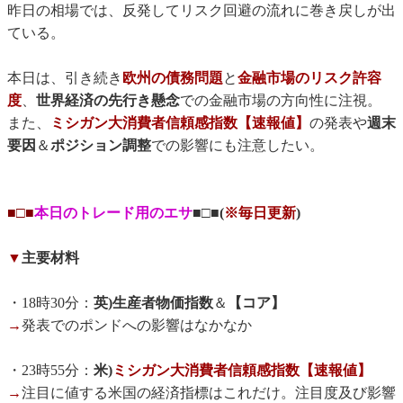
昨日の相場では、反発してリスク回避の流れに巻き戻しが出
ている。
本日は、引き続き
欧州の債務問題
と
金融市場のリスク許容
度
、
世界経済の先行き懸念
での金融市場の方向性に注視。
また、
ミシガン大消費者信頼感指数【速報値】
の発表や
週末
要因
＆
ポジション調整
での影響にも注意したい。
■□■
本日のトレード用のエサ
■□■(
※毎日更新
)
▼
主要材料
・18時30分：
英)生産者物価指数
＆
【コア】
→
発表でのポンドへの影響はなかなか
・23時55分：
米)
ミシガン大消費者信頼感指数【速報値】
→
注目に値する米国の経済指標はこれだけ。注目度及び影響