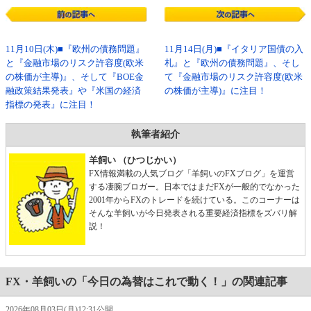
11月10日(木)■『欧州の債務問題』
11月14日(月)■『イタリア国債の入
と『金融市場のリスク許容度(欧米
札』と『欧州の債務問題』、そし
の株価が主導)』、そして『BOE金
て『金融市場のリスク許容度(欧米
融政策結果発表』や『米国の経済
の株価が主導)』に注目！
指標の発表』に注目！
執筆者紹介
羊飼い （ひつじかい）
FX情報満載の人気ブログ「羊飼いのFXブログ」を運営
する凄腕ブロガー。日本ではまだFXが一般的でなかった
2001年からFXのトレードを続けている。このコーナーは
そんな羊飼いが今日発表される重要経済指標をズバリ解
説！
FX・羊飼いの「今日の為替はこれで動く！」の関連記事
2026年08月03日(月)12:31公開