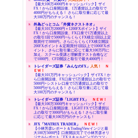
【最大100万4000円キャッシュバック】ザイ
FX！から口座開設後、1万通貨以上の取引で
4000円がもらえる！ さらに取引量に応じて最
大100万円のチャンスも！
外為どっとコム「外貨ネクストネオ」
【最大101万2000円＋1200FXポイント】ザイ
FX！から口座開設後、FX口座で1万通貨以上
の取引1回で5000円+らくらくFX積立1回以上定
期買付で3000円。さらにらくらくFX積立開設
200FXポイント＆定期買付1回以上で1000FXポ
イント。さらに取引量に応じて最大100万円に
加え、スクール受講と理解度テスト合格など
で1000円、CFD開設と取引で最大4000円！
トレイダーズ証券「みんなのFX」
人気！
Ｎ
ＥＷ！
【最大101万円キャッシュバック】ザイFX！か
ら口座開設後、FX口座で5万通貨以上の取引で
5000円+シストレ口座で5万通貨以上の取引で
5000円がもらえる！ さらに取引量に応じて最
大100万円のチャンスも！
トレイダーズ証券「LIGHT FX」
ＮＥＷ！
【最大100万3000円キャッシュバック】ザイ
FX！から口座開設後、LIGHT FXで5万通貨以
上の取引で3000円がもらえる！さらに取引量
に応じて最大100万円のチャンスも！
JFX「MATRIX TRADER」
ＮＥＷ！
【小林芳彦レポート＆TradingViewインジと最
大100万5000円】口座開設完了で小林芳彦オリ
ジナルレポート「FXスキャルピングのコツ」