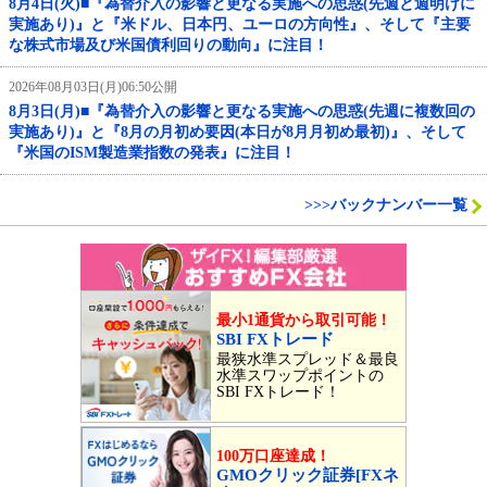
8月4日(火)■『為替介入の影響と更なる実施への思惑(先週と週明けに
実施あり)』と『米ドル、日本円、ユーロの方向性』、そして『主要
な株式市場及び米国債利回りの動向』に注目！
2026年08月03日(月)06:50公開
8月3日(月)■『為替介入の影響と更なる実施への思惑(先週に複数回の
実施あり)』と『8月の月初め要因(本日が8月月初め最初)』、そして
『米国のISM製造業指数の発表』に注目！
>>>バックナンバー一覧
最小1通貨から取引可能！
SBI FXトレード
最狭水準スプレッド＆最良
水準スワップポイントの
SBI FXトレード！
100万口座達成！
GMOクリック証券[FXネ