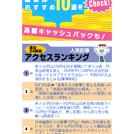
米ドル/円は150円を試す展開に!? 米ドル高・円
安は終焉を迎え、2026年中に140円の大台打診
があってもサプライズではない！ 今回の介入は
成功するとみる(陳満咲杜)
8月7日(金)■『為替介入の影響と更なる実施への
思惑』と『米国の雇用統計の発表』、そして
『米国の金融政策への思惑(利上げへの思惑に注
視)』に注目！(羊飼い)
米ドル/円の160～162円台は日米当局の防衛ライ
ンに！ GW介入時安値155円、神田シーリング
152円が下値めど、押し目買いから戻り売り戦
略へ(西原宏一)
日米協調介入の影響で円は一時的に方向感を失
いそうだが、米ドル/円の円安トレンド継続は変
えない！9月日銀会合がターニングポイントと