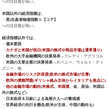
への注目度が高い。
米国以外の経済指標は、
・
英)生産者物価指数
＆
【コア】
への注目度が高い。
経済指標以外では、
・
週末要因
・
カナダと米国が祝日(米国の株式や商品市場は通常通り)
・
欧州の大手金融機関の決算発表
→クレディ・アグリコル
・
米国の主要企業の決算発表
→JCペニー、ウォルト・ディ
ズニー、他
・
金融市場のリスク許容度(欧米の株式市場が主導)
・
欧州の債務問題(ギリシャ絡み主体からイタリアも焦点に)
・
他の金融市場の動向
(
米株式
、
米国債
、金、原油、米国以
外の株式など)
・
日本政府＆日銀による為替介入への警戒感
・
世界経済の先行き懸念(欧米が主体、中国の動向も)