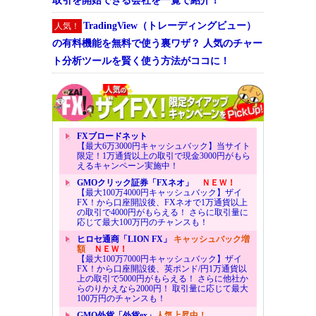
取引を開始できる会社を一覧で紹介！
TradingView（トレーディングビュー）
人気！
の有料機能を無料で使う裏ワザ？ 人気のチャー
ト分析ツールを賢く使う方法がココに！
FXブロードネット
【最大6万3000円キャッシュバック】当サイト
限定！1万通貨以上の取引で現金3000円がもら
えるキャンペーン実施中！
GMOクリック証券「FXネオ」
ＮＥＷ！
【最大100万4000円キャッシュバック】ザイ
FX！から口座開設後、FXネオで1万通貨以上
の取引で4000円がもらえる！ さらに取引量に
応じて最大100万円のチャンスも！
ヒロセ通商「LION FX」
キャッシュバック増
額
ＮＥＷ！
【最大100万7000円キャッシュバック】ザイ
FX！から口座開設後、英ポンド/円1万通貨以
上の取引で5000円がもらえる！ さらに他社か
らのりかえなら2000円！ 取引量に応じて最大
100万円のチャンスも！
GMO外貨「外貨ex」
人気上昇中！