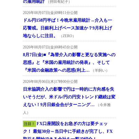
の雇用統計
（持田有紀子）
2026年08月07日(金)09時11分公開
ドル円158円半ば！今晩米雇用統計→介入も一
応警戒。日銀利上げペース加速か？9月利上げ
地ならしに注目。
（ZERO）
2026年08月07日(金)06時45分公開
8月7日(金)■『為替介入の影響と更なる実施への
思惑』と『米国の雇用統計の発表』、そして
『米国の金融政策への思惑(利上…
（羊飼い）
2026年08月06日(木)17時00分公開
日米協調介入の影響で円は一時的に方向感を失
いそうだが、米ドル/円の円安トレンド継続は変
えない！9月日銀会合がターニング…
（今井雅
人）
FX口座開設をお急ぎの方は要チェッ
注目！
ク！ 最短30分～当日中に手続きが完了し、FX