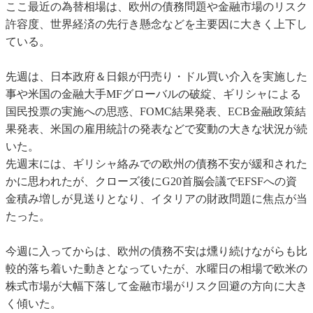
ここ最近の為替相場は、欧州の債務問題や金融市場のリスク
許容度、世界経済の先行き懸念などを主要因に大きく上下し
ている。
先週は、日本政府＆日銀が円売り・ドル買い介入を実施した
事や米国の金融大手MFグローバルの破綻、ギリシャによる
国民投票の実施への思惑、FOMC結果発表、ECB金融政策結
果発表、米国の雇用統計の発表などで変動の大きな状況が続
いた。
先週末には、ギリシャ絡みでの欧州の債務不安が緩和された
かに思われたが、クローズ後にG20首脳会議でEFSFへの資
金積み増しが見送りとなり、イタリアの財政問題に焦点が当
たった。
今週に入ってからは、欧州の債務不安は燻り続けながらも比
較的落ち着いた動きとなっていたが、水曜日の相場で欧米の
株式市場が大幅下落して金融市場がリスク回避の方向に大き
く傾いた。