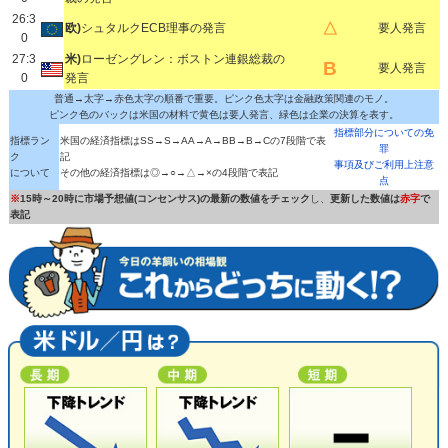
26:3
△
欧)
シュタルクECB理事の発言
要人発言
0
27:3
米)
ローゼングレン：ボストン連銀総裁の
B
要人発言
0
発言
普通→太字→赤色太字の順番で重要。ピンク色太字は金融政策関連のモノ。
ピンク色のバックは米国の材料で黄色は要人発言、緑色は企業の決算を表す。
指標部分についての免
指標ラン
米国の経済指標はSS→S→AA→A→BB→B→Cの7段階で表
罪
ク
記
事項及びご利用上注意
について
その他の経済指標は◎→○→△→×の4段階で表記
点
※
15時～20時に市場予想値(コンセンサス)の最新の数値をチェック
し、
更新した数値は
赤字
で
表記