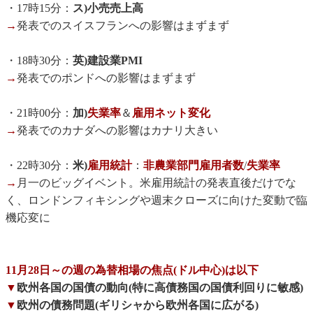
・17時15分：
ス)小売売上高
→
発表でのスイスフランへの影響はまずまず
・18時30分：
英)建設業PMI
→
発表でのポンドへの影響はまずまず
・21時00分：
加)
失業率
＆
雇用ネット変化
→
発表でのカナダへの影響はカナリ大きい
・22時30分：
米)
雇用統計
：
非農業部門雇用者数
/
失業率
→
月一のビッグイベント。米雇用統計の発表直後だけでな
く、ロンドンフィキシングや週末クローズに向けた変動で臨
機応変に
11月28日～の週の為替相場の焦点(ドル中心)は以下
▼
欧州各国の国債の動向(特に高債務国の国債利回りに敏感)
▼
欧州の債務問題(ギリシャから欧州各国に広がる)