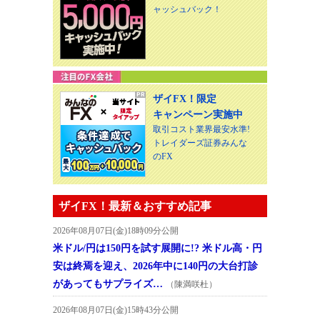
ャッシュバック！
ザイFX！限定
キャンペーン実施中
取引コスト業界最安水準!
トレイダーズ証券みんな
のFX
ザイFX！最新＆おすすめ記事
2026年08月07日(金)18時09分公開
米ドル/円は150円を試す展開に!? 米ドル高・円
安は終焉を迎え、2026年中に140円の大台打診
があってもサプライズ…
（陳満咲杜）
2026年08月07日(金)15時43分公開