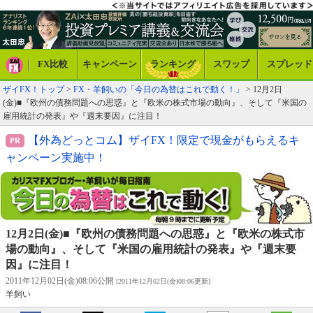
FX比較
キャンペーン
ランキング
スワップ
スプレッド
ザイFX！トップ
>
FX・羊飼いの「今日の為替はこれで動く！」
> 12月2日
(金)■『欧州の債務問題への思惑』と『欧米の株式市場の動向』、そして『米国の
雇用統計の発表』や『週末要因』に注目！
【外為どっとコム】ザイFX！限定で現金がもらえるキ
ャンペーン実施中！
12月2日(金)■『欧州の債務問題への思惑』と『欧米の株式市
場の動向』、そして『米国の雇用統計の発表』や『週末要
因』に注目！
2011年12月02日(金)08:06公開
[2011年12月02日(金)08:06更新]
羊飼い