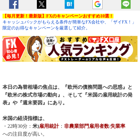
【毎月更新！最新版】FXのキャンペーンおすすめ10選！
キャッシュバックがもらえる条件が簡単なFX会社や、「ザイFX！」
限定のお得なキャンペーンを厳選して紹介。
本日の為替相場の焦点は、『欧州の債務問題への思惑』と
『欧米の株式市場の動向』、そして『米国の雇用統計の発
表』や『週末要因』にあり。
米国の経済指標は、
・22時30分：
米)
雇用統計
：
非農業部門雇用者数
/
失業率
への注目度が高い。