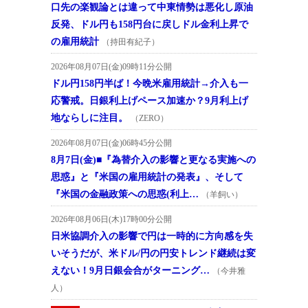
口先の楽観論とは違って中東情勢は悪化し原油
反発、ドル円も158円台に戻しドル金利上昇で
の雇用統計
（持田有紀子）
2026年08月07日(金)09時11分公開
ドル円158円半ば！今晩米雇用統計→介入も一
応警戒。日銀利上げペース加速か？9月利上げ
地ならしに注目。
（ZERO）
2026年08月07日(金)06時45分公開
8月7日(金)■『為替介入の影響と更なる実施への
思惑』と『米国の雇用統計の発表』、そして
『米国の金融政策への思惑(利上…
（羊飼い）
2026年08月06日(木)17時00分公開
日米協調介入の影響で円は一時的に方向感を失
いそうだが、米ドル/円の円安トレンド継続は変
えない！9月日銀会合がターニング…
（今井雅
人）