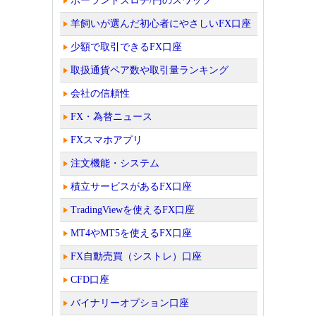
ポーランドズロチ/円のスワップ
羊飼いが選んだ初心者にやさしいFX口座
少額で取引できるFX口座
取扱通貨ペア数や取引量ランキング
会社の信頼性
FX・為替ニュース
FXスマホアプリ
注文機能・システム
積立サービスがあるFX口座
TradingViewを使えるFX口座
MT4やMT5を使えるFX口座
FX自動売買（シストレ）口座
CFD口座
バイナリーオプション口座