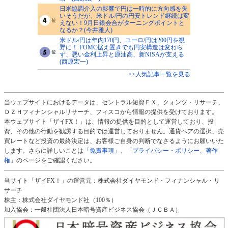
日米協調介入の影響で円は一時的に方向感を失
いそうだが、米ドル/円の円安トレンド継続は変
えない！9月日銀会合がターニングポイントと
なるか？(今井雅人)
米ドル/円は年内170円、ユーロ/円は200円を視
野に！ FOMC据え置きでも円安構造は変わら
ず、悪い金利上昇と原油高、新NISAが支える
(西原宏一)
>>人気記事一覧を見る
当ウェブサイトにおけるデータは、セントラル短資ＦＸ、クォンツ・リサーチ、
ＤＺＨフィナンシャルリサーチ、フィスコから情報の提供を受けております。
本ウェブサイト「ザイFX！」は、情報の提供を目的として運営しており、投
資、その他の行動を勧誘する目的では運営しておりません。通貨ペアの選択、売
買レートなど投資の最終決定は、お客様ご自身の判断でなさるようにお願いいた
します。さらに詳しいことは
「免責事項」
、
「プライバシー・ポリシー、著作
権」
のページをご確認ください。
当サイト「ザイFX！」の運営元：株式会社ダイヤモンド・フィナンシャル・リ
サーチ
株主：株式会社ダイヤモンド社（100％）
加入協会：一般社団法人日本暗号資産ビジネス協会（ＪＣＢＡ）