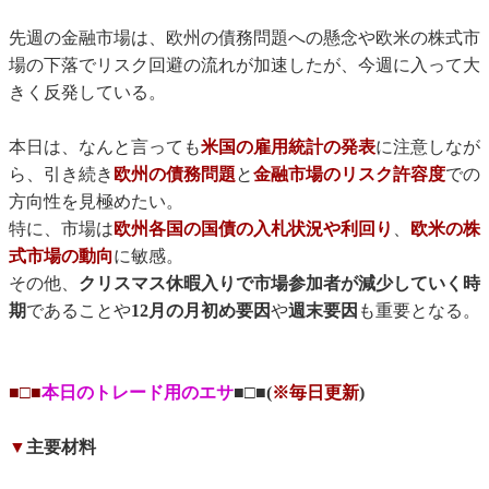
先週の金融市場は、欧州の債務問題への懸念や欧米の株式市
場の下落でリスク回避の流れが加速したが、今週に入って大
きく反発している。
本日は、なんと言っても
米国の雇用統計の発表
に注意しなが
ら、引き続き
欧州の債務問題
と
金融市場のリスク許容度
での
方向性を見極めたい。
特に、市場は
欧州各国の国債の入札状況や利回り
、
欧米の株
式市場の動向
に敏感。
その他、
クリスマス休暇入りで市場参加者が減少していく時
期
であることや
12月の月初め要因
や
週末要因
も重要となる。
■□■
本日のトレード用のエサ
■□■(
※毎日更新
)
▼
主要材料