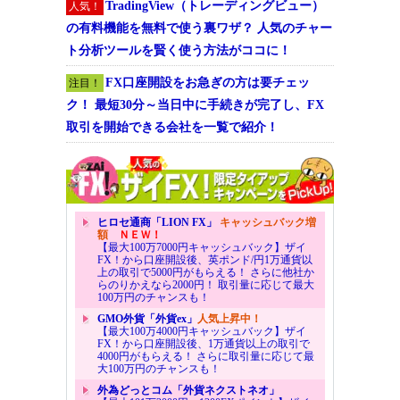
TradingView（トレーディングビュー）
人気！
の有料機能を無料で使う裏ワザ？ 人気のチャー
ト分析ツールを賢く使う方法がココに！
FX口座開設をお急ぎの方は要チェッ
注目！
ク！ 最短30分～当日中に手続きが完了し、FX
取引を開始できる会社を一覧で紹介！
ヒロセ通商「LION FX」
キャッシュバック増
額
ＮＥＷ！
【最大100万7000円キャッシュバック】ザイ
FX！から口座開設後、英ポンド/円1万通貨以
上の取引で5000円がもらえる！ さらに他社か
らのりかえなら2000円！ 取引量に応じて最大
100万円のチャンスも！
GMO外貨「外貨ex」
人気上昇中！
【最大100万4000円キャッシュバック】ザイ
FX！から口座開設後、1万通貨以上の取引で
4000円がもらえる！ さらに取引量に応じて最
大100万円のチャンスも！
外為どっとコム「外貨ネクストネオ」