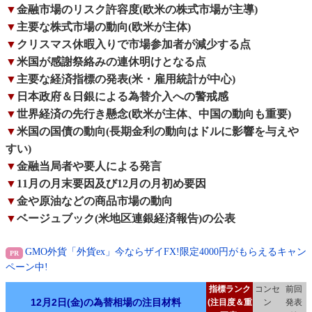
▼
金融市場のリスク許容度(欧米の株式市場が主導)
▼
主要な株式市場の動向(欧米が主体)
▼
クリスマス休暇入りで市場参加者が減少する点
▼
米国が感謝祭絡みの連休明けとなる点
▼
主要な経済指標の発表(米・雇用統計が中心)
▼
日本政府＆日銀による為替介入への警戒感
▼
世界経済の先行き懸念(欧米が主体、中国の動向も重要)
▼
米国の国債の動向(長期金利の動向はドルに影響を与えや
すい)
▼
金融当局者や要人による発言
▼
11月の月末要因及び12月の月初め要因
▼
金や原油などの商品市場の動向
▼
ベージュブック(米地区連銀経済報告)の公表
GMO外貨「外貨ex」今ならザイFX!限定4000円がもらえるキャン
ペーン中!
指標ランク
コンセ
前回
12月2日(金)の為替相場の注目材料
(注目度＆重
ン
発表