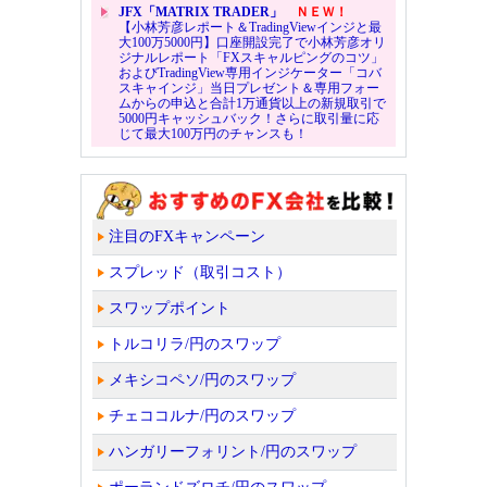
JFX「MATRIX TRADER」
ＮＥＷ！
【小林芳彦レポート＆TradingViewインジと最
大100万5000円】口座開設完了で小林芳彦オリ
ジナルレポート「FXスキャルピングのコツ」
およびTradingView専用インジケーター「コバ
スキャインジ」当日プレゼント＆専用フォー
ムからの申込と合計1万通貨以上の新規取引で
5000円キャッシュバック！さらに取引量に応
じて最大100万円のチャンスも！
注目のFXキャンペーン
スプレッド（取引コスト）
スワップポイント
トルコリラ/円のスワップ
メキシコペソ/円のスワップ
チェココルナ/円のスワップ
ハンガリーフォリント/円のスワップ