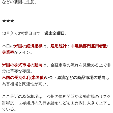
などの要因に注意。
★★★
12月入り2営業日目で、
週末金曜日
。
本日の
米国の経済指標
は、
雇用統計
：
非農業部門雇用者数
/
失業率
がメイン。
米国の株式市場の動向
は、金融市場の流れを見極める上で非
常に重要な要因。
米国の長期金利(米国債)
や
金・原油などの商品市場の動向
も
為替相場と関連性が高い。
ここ最近の為替相場は、欧州の債務問題や金融市場のリスク
許容度、世界経済の先行き懸念などを主要因に大きく上下し
ている。