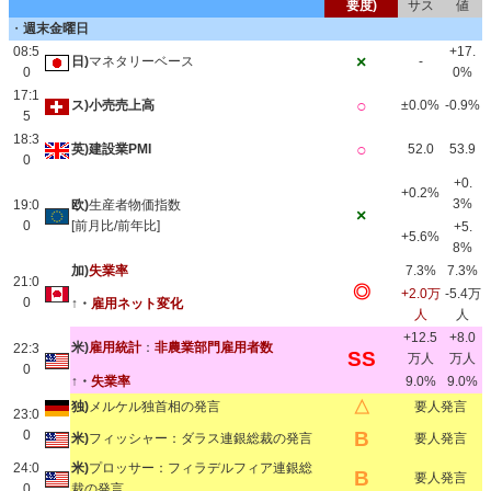
要度)
サス
値
・
週末金曜日
08:5
+17.
×
日)
マネタリーベース
-
0
0%
17:1
○
ス)小売売上高
±0.0%
-0.9%
5
18:3
○
英)建設業PMI
52.0
53.9
0
+0.
+0.2%
3%
19:0
欧)
生産者物価指数
×
0
[前月比/前年比]
+5.
+5.6%
8%
加)
失業率
7.3%
7.3%
21:0
◎
+2.0万
-5.4万
0
↑・
雇用ネット変化
人
人
+12.5
+8.0
米)
雇用統計
：
非農業部門雇用者数
22:3
SS
万人
万人
0
↑・
失業率
9.0%
9.0%
△
独)
メルケル独首相の発言
要人発言
23:0
0
B
米)
フィッシャー：ダラス連銀総裁の発言
要人発言
24:0
米)
プロッサー：フィラデルフィア連銀総
B
要人発言
0
裁の発言