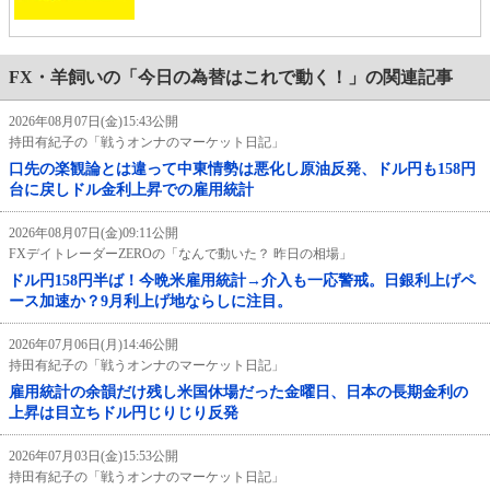
FX・羊飼いの「今日の為替はこれで動く！」の関連記事
2026年08月07日(金)15:43公開
持田有紀子の「戦うオンナのマーケット日記」
口先の楽観論とは違って中東情勢は悪化し原油反発、ドル円も158円
台に戻しドル金利上昇での雇用統計
2026年08月07日(金)09:11公開
FXデイトレーダーZEROの「なんで動いた？ 昨日の相場」
ドル円158円半ば！今晩米雇用統計→介入も一応警戒。日銀利上げペ
ース加速か？9月利上げ地ならしに注目。
2026年07月06日(月)14:46公開
持田有紀子の「戦うオンナのマーケット日記」
雇用統計の余韻だけ残し米国休場だった金曜日、日本の長期金利の
上昇は目立ちドル円じりじり反発
2026年07月03日(金)15:53公開
持田有紀子の「戦うオンナのマーケット日記」