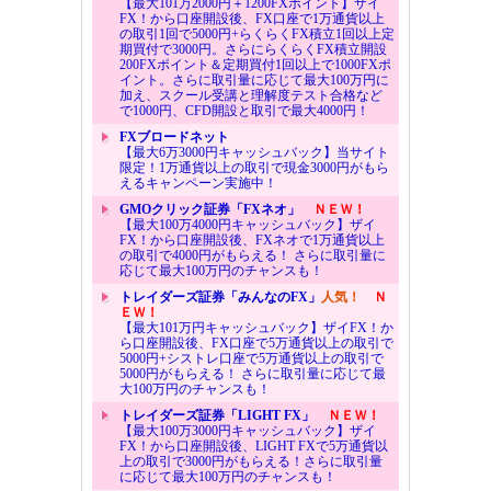
【最大101万2000円＋1200FXポイント】ザイ
FX！から口座開設後、FX口座で1万通貨以上
の取引1回で5000円+らくらくFX積立1回以上定
期買付で3000円。さらにらくらくFX積立開設
200FXポイント＆定期買付1回以上で1000FXポ
イント。さらに取引量に応じて最大100万円に
加え、スクール受講と理解度テスト合格など
で1000円、CFD開設と取引で最大4000円！
FXブロードネット
【最大6万3000円キャッシュバック】当サイト
限定！1万通貨以上の取引で現金3000円がもら
えるキャンペーン実施中！
GMOクリック証券「FXネオ」
ＮＥＷ！
【最大100万4000円キャッシュバック】ザイ
FX！から口座開設後、FXネオで1万通貨以上
の取引で4000円がもらえる！ さらに取引量に
応じて最大100万円のチャンスも！
トレイダーズ証券「みんなのFX」
人気！
Ｎ
ＥＷ！
【最大101万円キャッシュバック】ザイFX！か
ら口座開設後、FX口座で5万通貨以上の取引で
5000円+シストレ口座で5万通貨以上の取引で
5000円がもらえる！ さらに取引量に応じて最
大100万円のチャンスも！
トレイダーズ証券「LIGHT FX」
ＮＥＷ！
【最大100万3000円キャッシュバック】ザイ
FX！から口座開設後、LIGHT FXで5万通貨以
上の取引で3000円がもらえる！さらに取引量
に応じて最大100万円のチャンスも！