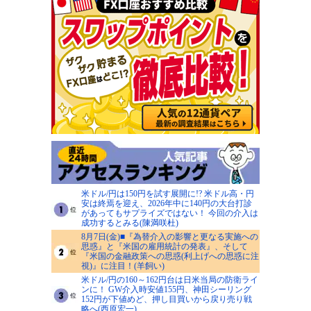
米ドル/円は150円を試す展開に!? 米ドル高・円
安は終焉を迎え、2026年中に140円の大台打診
があってもサプライズではない！ 今回の介入は
成功するとみる(陳満咲杜)
8月7日(金)■『為替介入の影響と更なる実施への
思惑』と『米国の雇用統計の発表』、そして
『米国の金融政策への思惑(利上げへの思惑に注
視)』に注目！(羊飼い)
米ドル/円の160～162円台は日米当局の防衛ライ
ンに！ GW介入時安値155円、神田シーリング
152円が下値めど、押し目買いから戻り売り戦
略へ(西原宏一)