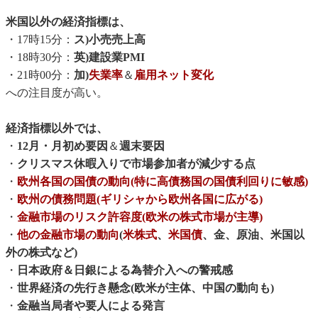
米国以外の経済指標は、
・17時15分：
ス)小売売上高
・18時30分：
英)建設業PMI
・21時00分：
加)
失業率
＆
雇用ネット変化
への注目度が高い。
経済指標以外では、
・
12月・月初め要因
＆
週末要因
・
クリスマス休暇入りで市場参加者が減少する点
・
欧州各国の国債の動向(特に高債務国の国債利回りに敏感)
・
欧州の債務問題(ギリシャから欧州各国に広がる)
・
金融市場のリスク許容度(欧米の株式市場が主導)
・
他の金融市場の動向
(
米株式
、
米国債
、金、原油、米国以
外の株式など)
・
日本政府＆日銀による為替介入への警戒感
・
世界経済の先行き懸念(欧米が主体、中国の動向も)
・
金融当局者や要人による発言