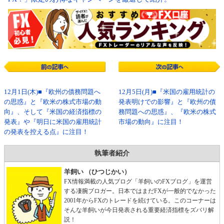
12月1日(木)■『欧州の債務問題へ
12月5日(月)■『米国の雇用統計の
の思惑』と『欧米の株式市場の動
発表明けでの影響』と『欧州の債
向』、そして『米国の経済指標の
務問題への思惑』、『欧米の株式
発表』や『明日に米国の雇用統計
市場の動向』に注目！
の発表を控える点』に注目！
執筆者紹介
羊飼い （ひつじかい）
FX情報満載の人気ブログ「羊飼いのFXブログ」を運営
する凄腕ブロガー。日本ではまだFXが一般的でなかった
2001年からFXのトレードを続けている。このコーナーは
そんな羊飼いが今日発表される重要経済指標をズバリ解
説！