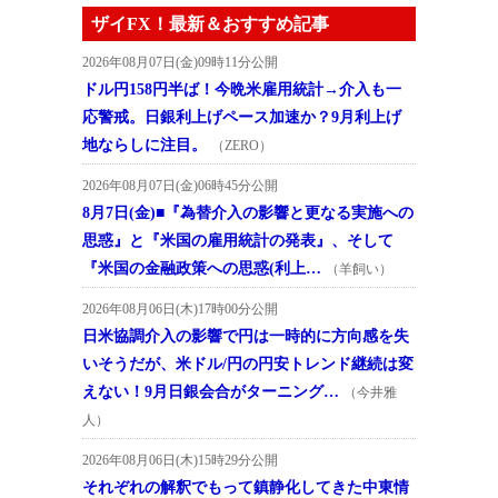
ザイFX！最新＆おすすめ記事
2026年08月07日(金)09時11分公開
ドル円158円半ば！今晩米雇用統計→介入も一
応警戒。日銀利上げペース加速か？9月利上げ
地ならしに注目。
（ZERO）
2026年08月07日(金)06時45分公開
8月7日(金)■『為替介入の影響と更なる実施への
思惑』と『米国の雇用統計の発表』、そして
『米国の金融政策への思惑(利上…
（羊飼い）
2026年08月06日(木)17時00分公開
日米協調介入の影響で円は一時的に方向感を失
いそうだが、米ドル/円の円安トレンド継続は変
えない！9月日銀会合がターニング…
（今井雅
人）
2026年08月06日(木)15時29分公開
それぞれの解釈でもって鎮静化してきた中東情