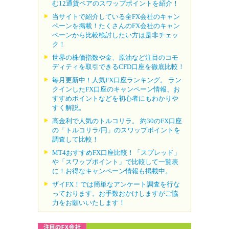
む12通貨ペアのスワップポイントを紹介！
当サイトで紹介している全FX会社のキャン
ペーンを掲載！たくさんのFX会社のキャン
ペーンから比較検討したい方は是非チェッ
ク！
世界の株価指数や金、原油など注目のコモ
ディティを取引できるCFD口座を徹底比較！
毎月更新中！人気FX口座ランキング。 ラン
クインしたFX口座のキャンペーン情報、お
すすめポイントなどを初心者にもわかりや
すく解説。
高金利で人気のトルコリラ。 約30のFX口座
の「トルコリラ/円」のスワップポイントを
調査して比較！
MT4おすすめFX口座比較！「スプレッド」
や「スワップポイント」で比較して一覧表
に！お得なキャンペーン情報も掲載中。
ザイFX！では簡単なアンケート調査を行な
っております。お手数おかけしますがご協
力をお願いいたします！