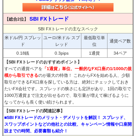
SBI FXトレード
【総合2位】
SBI FXトレードの主なスペック
米ドル/円 スプレッ
ユーロ/米ドル スプ
最低取引単
通貨ペア数
ド
レッド
位
0.18銭
0.3pips
1通貨
34ペア
【SBI FXトレードのおすすめポイント】
すべての通貨ペアを
「1通貨」単位、一般的なFX口座の1/1000の規
模から取引できる
のが最大の特徴！ これからFXを始める人、少額
取引ができるFX口座を探している方は、絶対にチェックしておき
たいFX会社です。スプレッドの狭さにも定評があり、1回の取引で
1000万通貨まで注文が出せるので、取引量が増えて稼げるように
なってからも長く使い続けられます。
【SBI FXトレードの関連記事】
■SBI FXトレードのメリット・デメリットを解説！ スプレッド、
スワップポイントなどの他社との比較、キャンペーン情報や口座開
設までの時間、必要書類も紹介！