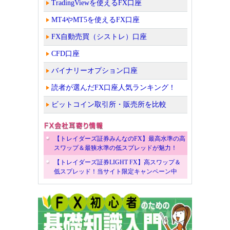
TradingViewを使えるFX口座
MT4やMT5を使えるFX口座
FX自動売買（シストレ）口座
CFD口座
バイナリーオプション口座
読者が選んだFX口座人気ランキング！
ビットコイン取引所・販売所を比較
【トレイダーズ証券みんなのFX】最高水準の高
スワップ＆最狭水準の低スプレッドが魅力！
【トレイダーズ証券LIGHT FX】高スワップ＆
低スプレッド！当サイト限定キャンペーン中