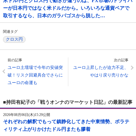
米ドル/円とクロス円で動きが違うのは、FX市場のドライバ
ーが日本円ではなく米ドルだから。いろいろな通貨ペアで
取引するなら、日本のガラパゴスから脱した…
関連タグ
クロス円
前の記事
次の記事
ユーロ土壇場で今年の安値突
ユーロ上昇したが迫力不足、
破！リスク回避具合でさらに
やはり戻り売りかな
ユーロの命運も
■持田有紀子の「戦うオンナのマーケット日記」の最新記事
2026年08月06日(木)15:29公開
それぞれの解釈でもって鎮静化してきた中東情勢、ボラテ
ィリティ上がりかけたドル円またも膠着