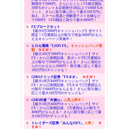
期買付で3000円。さらにらくらくFX積立開設
200FXポイント＆定期買付1回以上で1000FXポ
イント。さらに取引量に応じて最大100万円に
加え、スクール受講と理解度テスト合格など
で1000円、CFD開設と取引で最大4000円！
FXブロードネット
【最大6万3000円キャッシュバック】当サイト
限定！1万通貨以上の取引で現金3000円がもら
えるキャンペーン実施中！
ヒロセ通商「LION FX」
キャッシュバック増
額
ＮＥＷ！
【最大100万7000円キャッシュバック】ザイ
FX！から口座開設後、英ポンド/円1万通貨以
上の取引で5000円がもらえる！ さらに他社か
らのりかえなら2000円！ 取引量に応じて最大
100万円のチャンスも！
GMOクリック証券「FXネオ」
ＮＥＷ！
【最大100万4000円キャッシュバック】ザイ
FX！から口座開設後、FXネオで1万通貨以上
の取引で4000円がもらえる！ さらに取引量に
応じて最大100万円のチャンスも！
GMO外貨「外貨ex」
人気上昇中！
【最大100万4000円キャッシュバック】ザイ
FX！から口座開設後、1万通貨以上の取引で
4000円がもらえる！ さらに取引量に応じて最
大100万円のチャンスも！
トレイダーズ証券「みんなのFX」
人気！
Ｎ
ＥＷ！