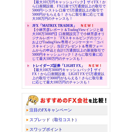
【最大101万円キャッシュバック】ザイFX！か
ら口座開設後、FX口座で5万通貨以上の取引で
5000円+シストレ口座で5万通貨以上の取引で
5000円がもらえる！ さらに取引量に応じて最
大100万円のチャンスも！
JFX「MATRIX TRADER」
ＮＥＷ！
【小林芳彦レポート＆TradingViewインジと最
大100万5000円】口座開設完了で小林芳彦オリ
ジナルレポート「FXスキャルピングのコツ」
およびTradingView専用インジケーター「コバ
スキャインジ」当日プレゼント＆専用フォー
ムからの申込と合計1万通貨以上の新規取引で
5000円キャッシュバック！さらに取引量に応
じて最大100万円のチャンスも！
トレイダーズ証券「LIGHT FX」
ＮＥＷ！
【最大100万3000円キャッシュバック】ザイ
FX！から口座開設後、LIGHT FXで5万通貨以
上の取引で3000円がもらえる！さらに取引量
に応じて最大100万円のチャンスも！
注目のFXキャンペーン
スプレッド（取引コスト）
スワップポイント