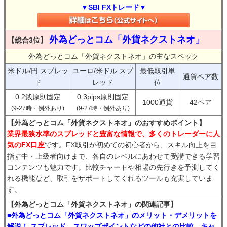
▼SBI FXトレード▼
外為どっとコム「外貨ネクストネオ」
【総合3位】
外為どっとコム「外貨ネクストネオ」の主なスペック
米ドル/円 スプレッ
ユーロ/米ドル スプ
最低取引単
通貨ペア数
ド
レッド
位
0.2銭原則固定
0.3pips原則固定
1000通貨
42ペア
(9-27時・例外あり)
(9-27時・例外あり)
【外為どっとコム「外貨ネクストネオ」のおすすめポイント】
業界最狭水準のスプレッドと豊富な情報で、多くのトレーダーに人
気のFX口座
です。FX取引が初めての初心者から、スキル向上を目
指す中・上級者向けまで、各自のレベルにあわせて受講できる学習
コンテンツも魅力です。比較チャートや相場の先行きを予測してく
れる機能など、取引をサポートしてくれるツールも充実していま
す。
【外為どっとコム「外貨ネクストネオ」の関連記事】
■外為どっとコム「外貨ネクストネオ」のメリット・デメリットを
解説！ スプレッド、スワップポイントなどの他社との比較、キャ