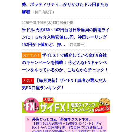
勢、ボラティリティ上がりかけたドル円またも
膠着
（持田有紀子）
2026年08月06日(木)13時20分公開
米ドル/円の160～162円台は日米当局の防衛ライ
ンに！ GW介入時安値155円、神田シーリング
152円が下値めど、押…
（西原宏一）
ザイFX！で紹介している全FX会社
おすすめ！
のキャンペーンを掲載！ 今どんなFXキャンペ
ーンをやっているのか、こちらからチェック！
【毎月更新】ザイFX！読者が選んだ人
人気！
気FX口座ランキング！
外為どっとコム「外貨ネクストネオ」
【最大101万2000円＋1200FXポイント】ザイ
FX！から口座開設後、FX口座で1万通貨以上
の取引1回で5000円+らくらくFX積立1回以上定