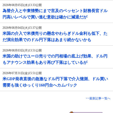
2026年08月05日(水)13:33公開
為替介入と中東情勢にまで言及のベッセント財務長官ドル
円高いレベルで買い進む意欲は確かに減退だが
2026年08月04日(火)15:37公開
米国の介入で米債売りの懸念やわらぎドル金利も低下、た
だ演出効果でのドル円下落はあまり続かないかも
2026年08月03日(月)13:51公開
米国の助けでユーロ売りでの円相場の底上げ効果、ドル円
もアナウンス効果もあり再び下落はしているが
2026年07月31日(金)15:51公開
米GDP発表直後の急激なドル円下落で介入憶測、ドル買い
需要も強くゆっくり160円台へカムバック
>>最新記事一覧へ