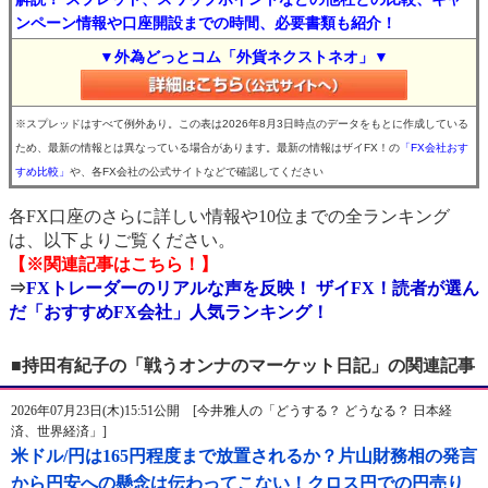
ンペーン情報や口座開設までの時間、必要書類も紹介！
▼外為どっとコム「外貨ネクストネオ」▼
※スプレッドはすべて例外あり。この表は2026年8月3日時点のデータをもとに作成している
ため、最新の情報とは異なっている場合があります。最新の情報はザイFX！の
「FX会社おす
すめ比較」
や、各FX会社の公式サイトなどで確認してください
各FX口座のさらに詳しい情報や10位までの全ランキング
は、以下よりご覧ください。
【※関連記事はこちら！】
⇒
FXトレーダーのリアルな声を反映！ ザイFX！読者が選ん
だ「おすすめFX会社」人気ランキング！
■持田有紀子の「戦うオンナのマーケット日記」の関連記事
2026年07月23日(木)15:51公開 [今井雅人の「どうする？ どうなる？ 日本経
済、世界経済」]
米ドル/円は165円程度まで放置されるか？片山財務相の発言
から円安への懸念は伝わってこない！クロス円での円売り