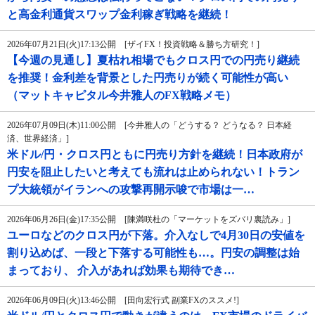
と高金利通貨スワップ金利稼ぎ戦略を継続！
2026年07月21日(火)17:13公開 [ザイFX！投資戦略＆勝ち方研究！]
【今週の見通し】夏枯れ相場でもクロス円での円売り継続
を推奨！金利差を背景とした円売りが続く可能性が高い
（マットキャピタル今井雅人のFX戦略メモ）
2026年07月09日(木)11:00公開 [今井雅人の「どうする？ どうなる？ 日本経
済、世界経済」]
米ドル/円・クロス円ともに円売り方針を継続！日本政府が
円安を阻止したいと考えても流れは止められない！トラン
プ大統領がイランへの攻撃再開示唆で市場は一…
2026年06月26日(金)17:35公開 [陳満咲杜の「マーケットをズバリ裏読み」]
ユーロなどのクロス円が下落。介入なしで4月30日の安値を
割り込めば、一段と下落する可能性も…。円安の調整は始
まっており、 介入があれば効果も期待でき…
2026年06月09日(火)13:46公開 [田向宏行式 副業FXのススメ!]