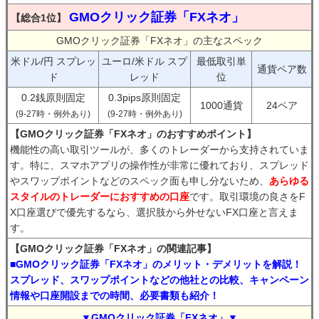
GMOクリック証券「FXネオ」
【総合1位】
GMOクリック証券「FXネオ」の主なスペック
米ドル/円 スプレッ
ユーロ/米ドル スプ
最低取引単
通貨ペア数
ド
レッド
位
0.2銭原則固定
0.3pips原則固定
1000通貨
24ペア
(9-27時・例外あり)
(9-27時・例外あり)
【GMOクリック証券「FXネオ」のおすすめポイント】
機能性の高い取引ツールが、多くのトレーダーから支持されていま
す。特に、スマホアプリの操作性が非常に優れており、スプレッド
やスワップポイントなどのスペック面も申し分ないため、
あらゆる
スタイルのトレーダーにおすすめの口座
です。取引環境の良さをF
X口座選びで優先するなら、選択肢から外せないFX口座と言えま
す。
【GMOクリック証券「FXネオ」の関連記事】
■GMOクリック証券「FXネオ」のメリット・デメリットを解説！
スプレッド、スワップポイントなどの他社との比較、キャンペーン
情報や口座開設までの時間、必要書類も紹介！
▼GMOクリック証券「FXネオ」▼