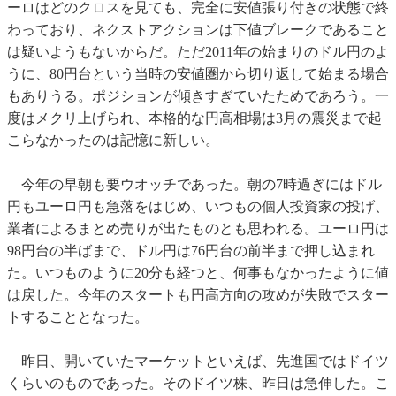
ーロはどのクロスを見ても、完全に安値張り付きの状態で終
わっており、ネクストアクションは下値ブレークであること
は疑いようもないからだ。ただ2011年の始まりのドル円のよ
うに、80円台という当時の安値圏から切り返して始まる場合
もありうる。ポジションが傾きすぎていたためであろう。一
度はメクリ上げられ、本格的な円高相場は3月の震災まで起
こらなかったのは記憶に新しい。
今年の早朝も要ウオッチであった。朝の7時過ぎにはドル
円もユーロ円も急落をはじめ、いつもの個人投資家の投げ、
業者によるまとめ売りが出たものとも思われる。ユーロ円は
98円台の半ばまで、ドル円は76円台の前半まで押し込まれ
た。いつものように20分も経つと、何事もなかったように値
は戻した。今年のスタートも円高方向の攻めが失敗でスター
トすることとなった。
昨日、開いていたマーケットといえば、先進国ではドイツ
くらいのものであった。そのドイツ株、昨日は急伸した。こ