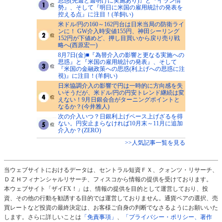
思惑(先週と週明けに実施あり)』と『イラン情
勢』、そして『明日に米国の雇用統計の発表を
控える点』に注目！(羊飼い)
米ドル/円の160～162円台は日米当局の防衛ライ
ンに！ GW介入時安値155円、神田シーリング
152円が下値めど、押し目買いから戻り売り戦
略へ(西原宏一)
8月7日(金)■『為替介入の影響と更なる実施への
思惑』と『米国の雇用統計の発表』、そして
『米国の金融政策への思惑(利上げへの思惑に注
視)』に注目！(羊飼い)
日米協調介入の影響で円は一時的に方向感を失
いそうだが、米ドル/円の円安トレンド継続は変
えない！9月日銀会合がターニングポイントと
なるか？(今井雅人)
次の介入いつ？日銀利上げペース上げざるを得
ない。円安止まらなければ10月末～11月に追加
介入か？(ZERO)
>>人気記事一覧を見る
当ウェブサイトにおけるデータは、セントラル短資ＦＸ、クォンツ・リサーチ、
ＤＺＨフィナンシャルリサーチ、フィスコから情報の提供を受けております。
本ウェブサイト「ザイFX！」は、情報の提供を目的として運営しており、投
資、その他の行動を勧誘する目的では運営しておりません。通貨ペアの選択、売
買レートなど投資の最終決定は、お客様ご自身の判断でなさるようにお願いいた
します。さらに詳しいことは
「免責事項」
、
「プライバシー・ポリシー、著作