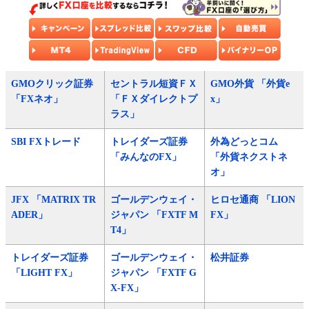
GMOクリック証券
セントラル短資ＦＸ
GMO外貨 「外貨e
「FXネオ」
「ＦＸダイレクトプ
x」
ラス」
SBI FXトレード
トレイダーズ証券
外為どっとコム
「みんなのFX」
「外貨ネクストネ
オ」
JFX 「MATRIX TR
ゴールデンウェイ・
ヒロセ通商 「LION
ADER」
ジャパン 「FXTF M
FX」
T4」
トレイダーズ証券
ゴールデンウェイ・
松井証券
「LIGHT FX」
ジャパン 「FXTF G
X-FX」