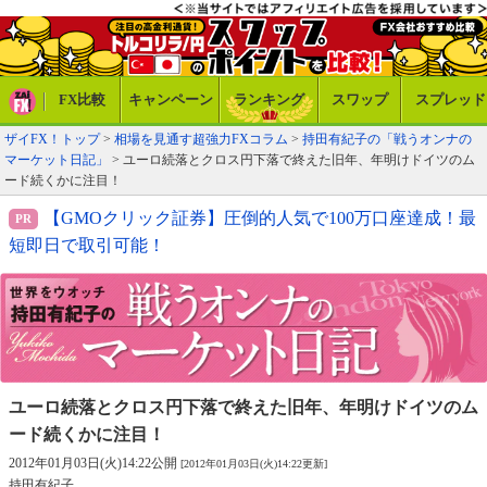
FX比較
キャンペーン
ランキング
スワップ
スプレッド
ザイFX！トップ
>
相場を見通す超強力FXコラム
>
持田有紀子の「戦うオンナの
マーケット日記」
> ユーロ続落とクロス円下落で終えた旧年、年明けドイツのム
ード続くかに注目！
【GMOクリック証券】圧倒的人気で100万口座達成！最
短即日で取引可能！
ユーロ続落とクロス円下落で終えた旧年、
年明けドイツのム
ード続くかに注目！
2012年01月03日(火)14:22公開
[2012年01月03日(火)14:22更新]
持田有紀子