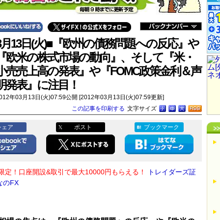
3月13日(火)■『欧州の債務問題への反応』や
『欧米の株式市場の動向』、そして『米・
小売売上高の発表』や『FOMC政策金利＆声
明発表』に注目！
012年03月13日(火)07:59公開 [2012年03月13日(火)07:59更新]
この記事を印刷する
文字サイズ
シェア
ポスト
ブックマーク
限定！口座開設&取引で最大10000円もらえる！
トレイダーズ証
なのFX