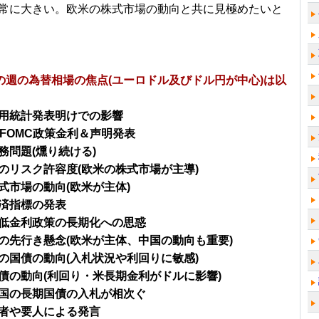
常に大きい。欧米の株式市場の動向と共に見極めたいと
～の週の為替相場の焦点(ユーロドル及びドル円が中心)は以
用統計発表明けでの影響
、FOMC政策金利＆声明発表
務問題(燻り続ける)
のリスク許容度(欧米の株式市場が主導)
式市場の動向(欧米が主体)
済指標の発表
低金利政策の長期化への思惑
の先行き懸念(欧米が主体、中国の動向も重要)
の国債の動向(入札状況や利回りに敏感)
債の動向(利回り・米長期金利がドルに影響)
国の長期国債の入札が相次ぐ
者や要人による発言