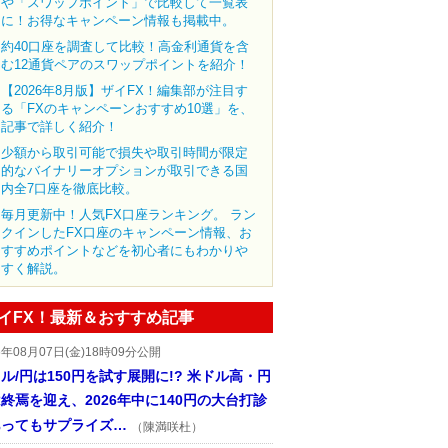
や「スワップポイント」で比較して一覧表
に！お得なキャンペーン情報も掲載中。
約40口座を調査して比較！高金利通貨を含
む12通貨ペアのスワップポイントを紹介！
【2026年8月版】ザイFX！編集部が注目す
る「FXのキャンペーンおすすめ10選」を、
記事で詳しく紹介！
少額から取引可能で損失や取引時間が限定
的なバイナリーオプションが取引できる国
内全7口座を徹底比較。
毎月更新中！人気FX口座ランキング。 ラン
クインしたFX口座のキャンペーン情報、お
すすめポイントなどを初心者にもわかりや
すく解説。
イFX！最新＆おすすめ記事
6年08月07日(金)18時09分公開
ル/円は150円を試す展開に!? 米ドル高・円
終焉を迎え、2026年中に140円の大台打診
あってもサプライズ…
（陳満咲杜）