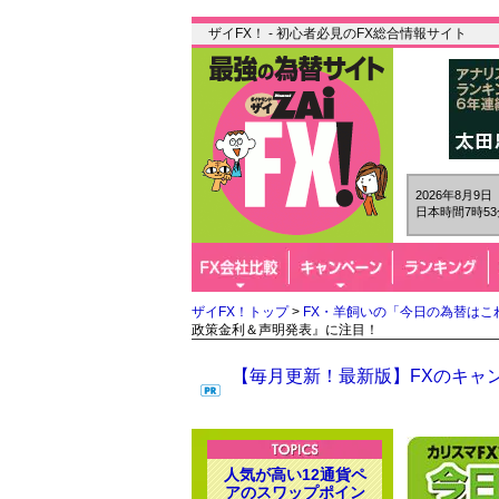
ザイFX！ - 初心者必見のFX総合情報サイト
2026年8月9
日本時間7時53
ザイFX！トップ
>
FX・羊飼いの「今日の為替はこ
政策金利＆声明発表』に注目！
【毎月更新！最新版】FXのキャン
人気が高い12通貨ペ
アのスワップポイン