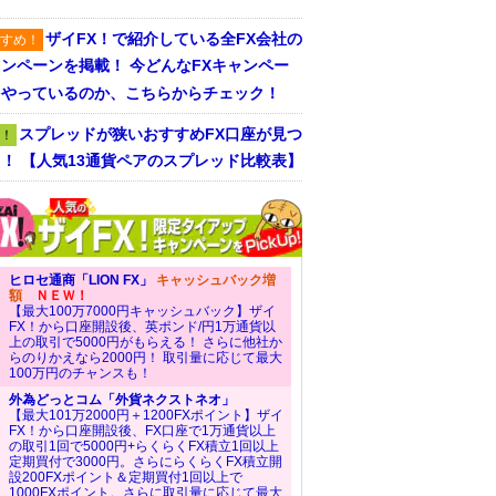
ザイFX！で紹介している全FX会社の
すめ！
ンペーンを掲載！ 今どんなFXキャンペー
をやっているのか、こちらからチェック！
スプレッドが狭いおすすめFX口座が見つ
！
！ 【人気13通貨ペアのスプレッド比較表】
ヒロセ通商「LION FX」
キャッシュバック増
額
ＮＥＷ！
【最大100万7000円キャッシュバック】ザイ
FX！から口座開設後、英ポンド/円1万通貨以
上の取引で5000円がもらえる！ さらに他社か
らのりかえなら2000円！ 取引量に応じて最大
100万円のチャンスも！
外為どっとコム「外貨ネクストネオ」
【最大101万2000円＋1200FXポイント】ザイ
FX！から口座開設後、FX口座で1万通貨以上
の取引1回で5000円+らくらくFX積立1回以上
定期買付で3000円。さらにらくらくFX積立開
設200FXポイント＆定期買付1回以上で
1000FXポイント。さらに取引量に応じて最大