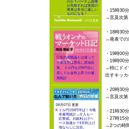
のか？バーナム政権
が失敗すれば英国の
将来は本当に厳しい
・15時30
ものになる！
→
言及次第
07/21更新
・18時30
→
発表での
08月07日更新
・19時00
口先の楽観論とは違って
・19時00
中東情勢は悪化し原油反
→
特にドイ
発、 ドル円も158円台に
戻しドル金利上昇での雇
出すキッカ
用統計
・20時30
→
言及次第
08月07日 更新
ドル円158円半ば！今晩
・21時30
米雇用統計→介入も一
・27時15
応警戒。日銀利上げペ
ース加速か？9月利上げ
→
2つの時
地ならしに注目。