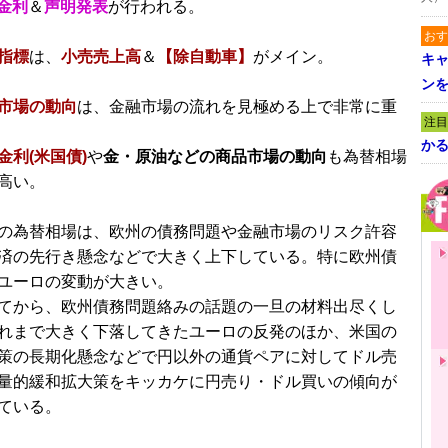
策金利
＆
声明発表
が行われる。
おす
指標
は、
小売売上高
＆
【除自動車】
がメイン。
キャ
ン
市場の動向
は、金融市場の流れを見極める上で非常に重
注目
かる
金利(米国債)
や
金・原油などの商品市場の動向
も為替相場
高い。
の為替相場は、欧州の債務問題や金融市場のリスク許容
済の先行き懸念などで大きく上下している。特に欧州債
ユーロの変動が大きい。
てから、欧州債務問題絡みの話題の一旦の材料出尽くし
れまで大きく下落してきたユーロの反発のほか、米国の
策の長期化懸念などで円以外の通貨ペアに対してドル売
量的緩和拡大策をキッカケに円売り・ドル買いの傾向が
ている。