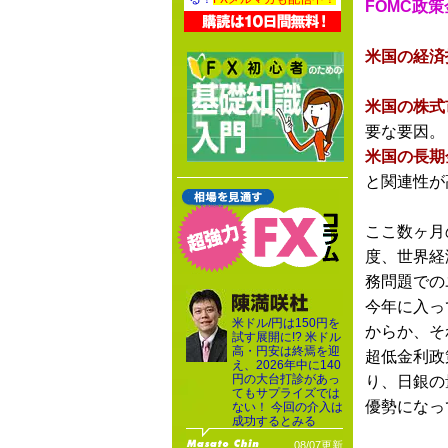
FOMC政
米国の経済
米国の株式
要な要因。
米国の長期
と関連性が
ここ数ヶ月
度、世界経
務問題での
今年に入っ
米ドル/円は150円を
からか、そ
試す展開に!? 米ドル
高・円安は終焉を迎
超低金利政
え、2026年中に140
円の大台打診があっ
り、日銀の
てもサプライズでは
優勢になっ
ない！ 今回の介入は
成功するとみる
08/07更新