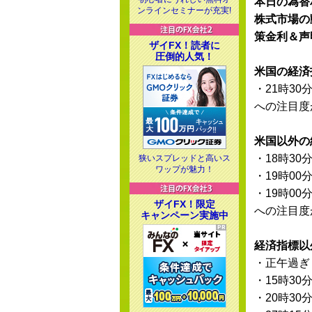
本日の為替
ンラインセミナーが充実!
株式市場の
策金利＆声
ザイFX！読者に
圧倒的人気！
米国の経済
・21時30
への注目度
米国以外の
・18時30
狭いスプレッドと高いス
ワップが魅力！
・19時00
・19時00
ザイFX！限定
への注目度
キャンペーン実施中
経済指標以
・正午過ぎ
・15時30
・20時30