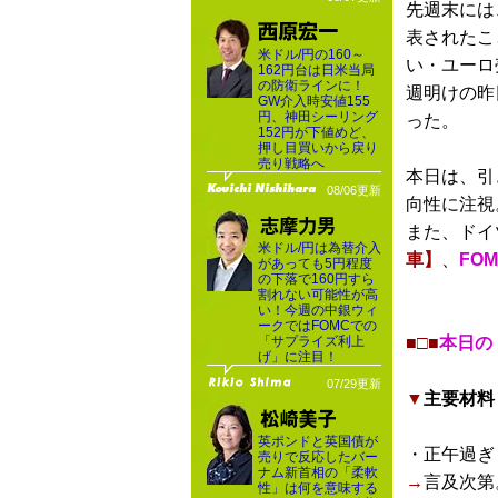
先週末には
表されたこ
米ドル/円の160～
い・ユーロ
162円台は日米当局
の防衛ラインに！
週明けの昨
GW介入時安値155
円、神田シーリング
った。
152円が下値めど、
押し目買いから戻り
売り戦略へ
本日は、引
08/06更新
向性に注視
また、ドイ
米ドル/円は為替介入
車】
、
FO
があっても5円程度
の下落で160円すら
割れない可能性が高
い！今週の中銀ウィ
ークではFOMCでの
「サプライズ利上
■□■
本日の
げ」に注目！
07/29更新
▼
主要材料
英ポンドと英国債が
・正午過ぎ
売りで反応したバー
ナム新首相の「柔軟
→
言及次第
性」は何を意味する