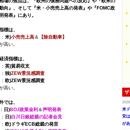
相場の焦点は、『欧州の債務問題への反応』や『欧米の
動向』、そして『米・小売売上高の発表』や『FOMC政
明発表』にあり。
指標は、
分：
米)
小売売上高
＆
【除自動車】
が高い。
経済指標は、
分：
英)貿易収支
分：
独)
ZEW景況感調査
分：
欧)ZEW景況感調査
が高い。
ザ
外では、
202
米ド
：
日)
BOJ政策金利
＆
声明発表
安は
分：
日)
白川日銀総裁の記者会見
が
分：
欧)ドラギECB総裁の発言