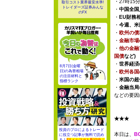
・27時15
取引コスト業界最安水準!
トレイダーズ証券みんな
・
中国全国
のFX
・
EU財務
・
今週、米
・
欧州の債
・
金融市場
・
他の金融
国債
など)
・
世界経済
8月7日(金曜
日)の為替相場
・
欧州各国
の注目材料と
・
米国の超
指標ランク
・
金融当局
などの要因
★★★
投資のプロによるトレード
本日は、
B
に役立つ記事が無料で読め
る！
FXメルマガも配信中！