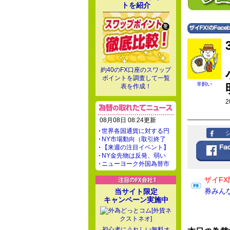
トを紹介
約40のFX口座のスワップ
ポイントを調査して一覧
羊飼い
表を作成！
2
08月08日 08:24更新
世界各国通貨に対する円
NY市場動向（取引終了
【来週の注目イベント】
NY金先物は反発、弱い
ニューヨーク外国為替市
ザイFX
券みん
当サイト限定
キャンペーン実施中
初心者にうれしい無料オ