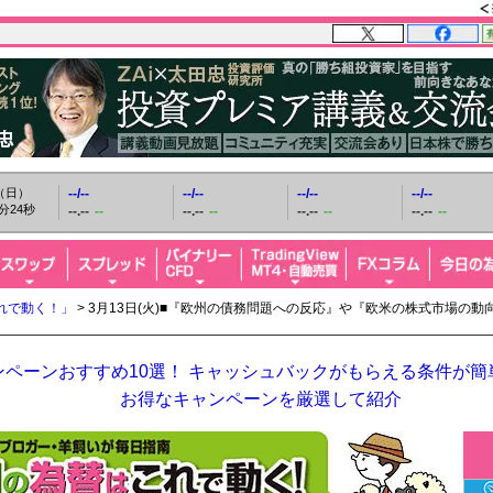
日（日）
--/--
--/--
--/--
--/--
分25秒
--.--
--
--.--
--
--.--
--
--.--
--
れで動く！」
> 3月13日(火)■『欧州の債務問題への反応』や『欧米の株式市場の
ペーンおすすめ10選！ キャッシュバックがもらえる条件が簡単
お得なキャンペーンを厳選して紹介