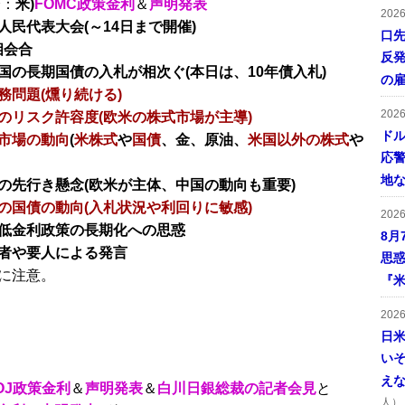
分：
米)
FOMC政策金利
＆
声明発表
202
人民代表大会(～14日まで開催)
口
相会合
反発
国の長期国債の入札が相次ぐ(本日は、10年債入札)
の
務問題(燻り続ける)
202
のリスク許容度(欧米の株式市場が主導)
ドル
市場の動向
(
米株式
や
国債
、金、原油、
米国以外の株式
や
応
地
の先行き懸念(欧米が主体、中国の動向も重要)
の国債の動向(入札状況や利回りに敏感)
202
低金利政策の長期化への思惑
8月
者や要人による発言
思
に注意。
『米
202
日
い
え
OJ政策金利
＆
声明発表
＆
白川日銀総裁の記者会見
と
人）