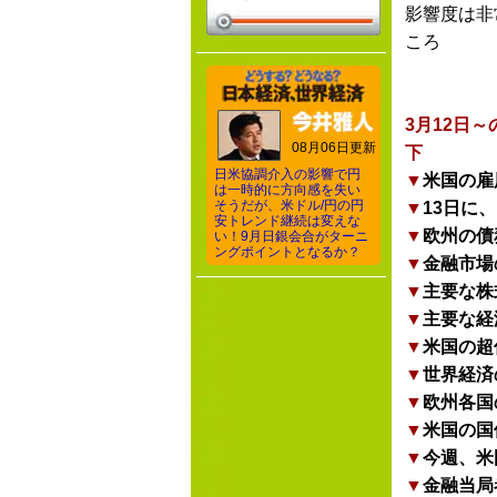
影響度は非
ころ
3月12日
08月06日更新
下
日米協調介入の影響で円
▼
米国の雇
は一時的に方向感を失い
そうだが、米ドル/円の円
▼
13日に
安トレンド継続は変えな
▼
欧州の債
い！9月日銀会合がターニ
ングポイントとなるか？
▼
金融市場
▼
主要な株
▼
主要な経
▼
米国の超
▼
世界経済
▼
欧州各国
▼
米国の国
▼
今週、米
▼
金融当局