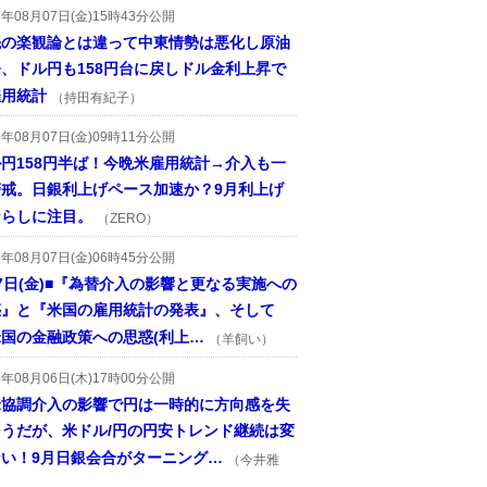
6年08月07日(金)15時43分公開
先の楽観論とは違って中東情勢は悪化し原油
、ドル円も158円台に戻しドル金利上昇で
雇用統計
（持田有紀子）
6年08月07日(金)09時11分公開
円158円半ば！今晩米雇用統計→介入も一
警戒。日銀利上げペース加速か？9月利上げ
ならしに注目。
（ZERO）
6年08月07日(金)06時45分公開
7日(金)■『為替介入の影響と更なる実施への
惑』と『米国の雇用統計の発表』、そして
国の金融政策への思惑(利上…
（羊飼い）
6年08月06日(木)17時00分公開
米協調介入の影響で円は一時的に方向感を失
そうだが、米ドル/円の円安トレンド継続は変
ない！9月日銀会合がターニング…
（今井雅