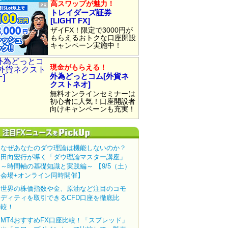
高スワップが魅力！
トレイダーズ証券
[LIGHT FX]
ザイFX！限定で3000円が
もらえるおトクな口座開設
キャンペーン実施中！
現金がもらえる！
外為どっとコム[外貨ネ
クストネオ]
無料オンラインセミナーは
初心者に人気！口座開設者
向けキャンペーンも充実！
なぜあなたのダウ理論は機能しないのか？
田向宏行が導く「ダウ理論マスター講座」
～時間軸の基礎知識と実践編～ 【9/5（土）
会場+オンライン同時開催】
世界の株価指数や金、原油など注目のコモ
ディティを取引できるCFD口座を徹底比
較！
MT4おすすめFX口座比較！「スプレッド」