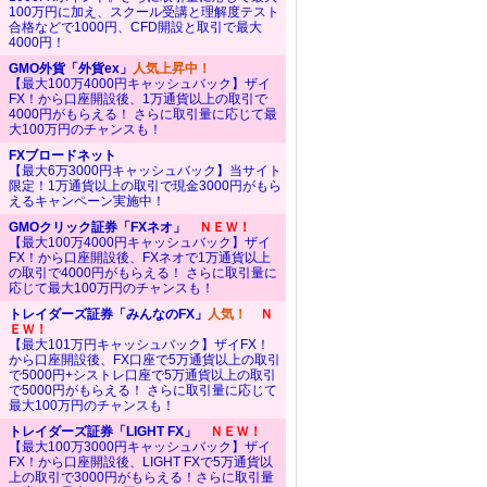
100万円に加え、スクール受講と理解度テスト
合格などで1000円、CFD開設と取引で最大
4000円！
GMO外貨「外貨ex」
人気上昇中！
【最大100万4000円キャッシュバック】ザイ
FX！から口座開設後、1万通貨以上の取引で
4000円がもらえる！ さらに取引量に応じて最
大100万円のチャンスも！
FXブロードネット
【最大6万3000円キャッシュバック】当サイト
限定！1万通貨以上の取引で現金3000円がもら
えるキャンペーン実施中！
GMOクリック証券「FXネオ」
ＮＥＷ！
【最大100万4000円キャッシュバック】ザイ
FX！から口座開設後、FXネオで1万通貨以上
の取引で4000円がもらえる！ さらに取引量に
応じて最大100万円のチャンスも！
トレイダーズ証券「みんなのFX」
人気！
Ｎ
ＥＷ！
【最大101万円キャッシュバック】ザイFX！
から口座開設後、FX口座で5万通貨以上の取引
で5000円+シストレ口座で5万通貨以上の取引
で5000円がもらえる！ さらに取引量に応じて
最大100万円のチャンスも！
トレイダーズ証券「LIGHT FX」
ＮＥＷ！
【最大100万3000円キャッシュバック】ザイ
FX！から口座開設後、LIGHT FXで5万通貨以
上の取引で3000円がもらえる！さらに取引量