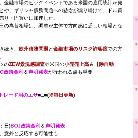
、金融市場のビッグイベントである米国の雇用統計が発
とや、ギリシャ債務問題への懸念が燻り続けて、ドル買
売り・円買いに加速した。
日の為替相場は、調整が主体で方向感に乏しい相場とな
き続き、
欧州債務問題
と
金融市場のリスク許容度
での方
。
ツの
ZEW景況感調査
や米国の
小売売上高
＆
【除自動
MC政策金利
＆
声明発表
が行われる点も重要。
トレード用のエサ
■□■(
※毎日更新
)
：
日)
BOJ政策金利
＆
声明発表
。意外と反応する可能性も