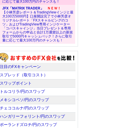
に応じて最大100万円のチャンスも！
JFX「MATRIX TRADER」
ＮＥＷ！
【小林芳彦レポート＆TradingViewインジと最
大100万5000円】口座開設完了で小林芳彦オ
リジナルレポート「FXスキャルピングのコ
ツ」およびTradingView専用インジケーター
「コバスキャインジ」当日プレゼント＆専用
フォームからの申込と合計1万通貨以上の新規
取引で5000円キャッシュバック！さらに取引
量に応じて最大100万円のチャンスも！
注目のFXキャンペーン
スプレッド（取引コスト）
スワップポイント
トルコリラ/円のスワップ
メキシコペソ/円のスワップ
チェココルナ/円のスワップ
ハンガリーフォリント/円のスワップ
ポーランドズロチ/円のスワップ