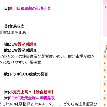
分：
日)
白川日銀総裁の記者会見
分：
英)貿易収支
影響はまあまあ
分：
独)
ZEW景況感調査
分：
欧)ZEW景況感調査
ツのものへの注目度及び影響度が強い。欧州市場が動き
ケになりやすい。要注意
分：
欧)ドラギECB総裁の発言
分：
米)
小売売上高
＆
【除自動車】
分：
米)
FOMC政策金利
＆
声明発表
間に1つの経済指標と1つのイベント。どちらも注目度及び