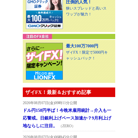
圧倒的人気！
狭いスプレッドと高いス
ワップが魅力！
最大100万7000円
ザイFX！限定で5000円キ
ャッシュバック！
ザイFX！最新＆おすすめ記事
2026年08月07日(金)09時11分公開
ドル円158円半ば！今晩米雇用統計→介入も一
応警戒。日銀利上げペース加速か？9月利上げ
地ならしに注目。
（ZERO）
2026年08月07日(金)06時45分公開