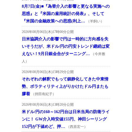
8月7日(金)■『為替介入の影響と更なる実施への
思惑』と『米国の雇用統計の発表』、そして
『米国の金融政策への思惑(利上…
（羊飼い）
2026年08月06日(木)17時00分公開
日米協調介入の影響で円は一時的に方向感を失
いそうだが、米ドル/円の円安トレンド継続は変
えない！9月日銀会合がターニング…
（今井雅
人）
2026年08月06日(木)15時29分公開
それぞれの解釈でもって鎮静化してきた中東情
勢、ボラティリティ上がりかけたドル円またも
膠着
（持田有紀子）
2026年08月06日(木)13時20分公開
米ドル/円の160～162円台は日米当局の防衛ライ
ンに！ GW介入時安値155円、神田シーリング
152円が下値めど、押…
（西原宏一）