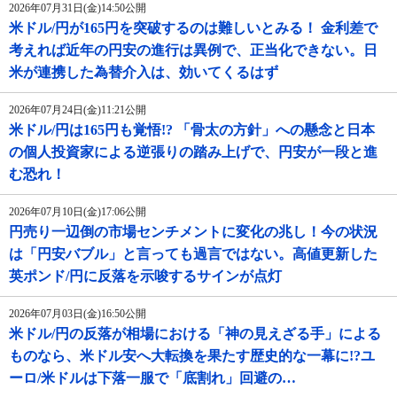
2026年07月31日(金)14:50公開
米ドル/円が165円を突破するのは難しいとみる！ 金利差で
考えれば近年の円安の進行は異例で、正当化できない。日
米が連携した為替介入は、効いてくるはず
2026年07月24日(金)11:21公開
米ドル/円は165円も覚悟!? 「骨太の方針」への懸念と日本
の個人投資家による逆張りの踏み上げで、円安が一段と進
む恐れ！
2026年07月10日(金)17:06公開
円売り一辺倒の市場センチメントに変化の兆し！今の状況
は「円安バブル」と言っても過言ではない。高値更新した
英ポンド/円に反落を示唆するサインが点灯
2026年07月03日(金)16:50公開
米ドル/円の反落が相場における「神の見えざる手」による
ものなら、米ドル安へ大転換を果たす歴史的な一幕に!?ユ
ーロ/米ドルは下落一服で「底割れ」回避の…