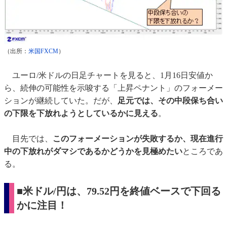
（出所：
米国FXCM
）
ユーロ/米ドルの日足チャートを見ると、1月16日安値か
ら、続伸の可能性を示唆する「上昇ペナント」のフォーメー
ションが継続していた。だが、
足元では、その中段保ち合い
の下限を下放れようとしているかに見える
。
目先では、
このフォーメーションが失敗するか、現在進行
中の下放れがダマシであるかどうかを見極めたい
ところであ
る。
■
米ドル/円は、79.52円を終値ベースで下回る
かに注目！