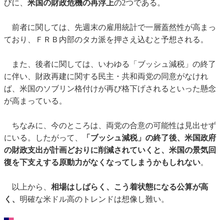
びに、
米国の財政危機の再浮上
の2つである。
前者に関しては、先週末の雇用統計で一層蓋然性が高まっ
ており、ＦＲＢ内部のタカ派を押さえ込むと予想される。
また、後者に関しては、いわゆる「ブッシュ減税」の終了
に伴い、財政再建に関する民主・共和両党の同意がなけれ
ば、米国のソブリン格付けが再び格下げされるといった懸念
が高まっている。
ちなみに、今のところは、両党の合意の可能性は見出せず
にいる。したがって、
「ブッシュ減税」の終了後、米国政府
の財政支出が計画どおりに削減されていくと、米国の景気回
復を下支えする原動力がなくなってしまうかもしれない
。
以上から、
相場はしばらく、こう着状態になる公算が高
く、
明確な米ドル高のトレンドは想像し難い。