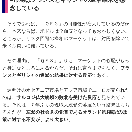
念している
そうであれば、「ＱＥ３」の可能性が増大しているのだか
ら、本来ならば、米ドルは全面安となってもおかしくない。
ところが、リスク回避の様相のマーケットは、対円を除いて
米ドル買いに傾いている。
その理由は、「ＱＥ３」よりも、マーケットの心配がもっ
と身近なところにあるからだ。それは言うまでもなく、
フラ
ンスとギリシャの選挙の結果に対する反応
である。
週明けのオセアニア市場とアジア市場でユーロが売られた
のは、
サルコジ仏大統領の敗北を受けた反応
と見られてい
る。それは、31年ぶりの現職大統領の落選という結果はもち
ろんだが、
左派の社会党の党首であるオランド第1書記の政
策に対する不安が、より大きい
。