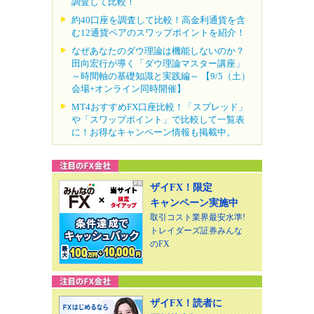
調査して比較！
約40口座を調査して比較！高金利通貨を含
む12通貨ペアのスワップポイントを紹介！
なぜあなたのダウ理論は機能しないのか？
田向宏行が導く「ダウ理論マスター講座」
～時間軸の基礎知識と実践編～ 【9/5（土）
会場+オンライン同時開催】
MT4おすすめFX口座比較！「スプレッド」
や「スワップポイント」で比較して一覧表
に！お得なキャンペーン情報も掲載中。
ザイFX！限定
キャンペーン実施中
取引コスト業界最安水準!
トレイダーズ証券みんな
のFX
ザイFX！読者に