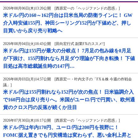
2026年08月06日(木)13:20公開 [西原宏一の「ヘッジファンドの思惑」]
米ドル/円の160～162円台は日米当局の防衛ラインに！ GW
介入時安値155円、神田シーリング152円が下値めど、押し
目買いから戻り売り戦略へ
2026年08月04日(火)16:43公開 [田向宏行式 副業FXのススメ!]
米ドル/円は155円が最大の分岐点！ 7月足の包み線を8月足
が下抜け、155円割れなら月足ダウ理論が下向き転換！ 下値
目処は高市総裁誕生時の147円…
2026年08月03日(月)14:57公開 [西原宏一・叶内文子の「FX＆株 今週の作戦会
議」]
米ドル/円は155円割れなら152円が次の焦点！ 日米協調介入
で160円台は戻り売りへ。米国がユーロ/円で円買い、欧州通
貨のクロス円の反落が続くか注目
2026年07月30日(木)16:17公開 [西原宏一の「ヘッジファンドの思惑」]
米ドル/円は年内170円、ユーロ/円は200円を視野に！
FOMC据え置きでも円安構造は変わらず、悪い金利上昇と