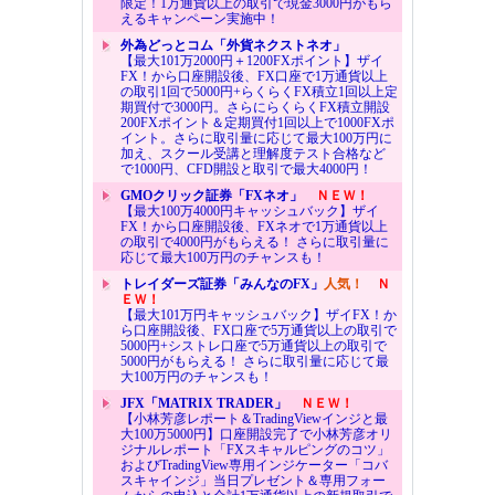
限定！1万通貨以上の取引で現金3000円がもら
えるキャンペーン実施中！
外為どっとコム「外貨ネクストネオ」
【最大101万2000円＋1200FXポイント】ザイ
FX！から口座開設後、FX口座で1万通貨以上
の取引1回で5000円+らくらくFX積立1回以上定
期買付で3000円。さらにらくらくFX積立開設
200FXポイント＆定期買付1回以上で1000FXポ
イント。さらに取引量に応じて最大100万円に
加え、スクール受講と理解度テスト合格など
で1000円、CFD開設と取引で最大4000円！
GMOクリック証券「FXネオ」
ＮＥＷ！
【最大100万4000円キャッシュバック】ザイ
FX！から口座開設後、FXネオで1万通貨以上
の取引で4000円がもらえる！ さらに取引量に
応じて最大100万円のチャンスも！
トレイダーズ証券「みんなのFX」
人気！
Ｎ
ＥＷ！
【最大101万円キャッシュバック】ザイFX！か
ら口座開設後、FX口座で5万通貨以上の取引で
5000円+シストレ口座で5万通貨以上の取引で
5000円がもらえる！ さらに取引量に応じて最
大100万円のチャンスも！
JFX「MATRIX TRADER」
ＮＥＷ！
【小林芳彦レポート＆TradingViewインジと最
大100万5000円】口座開設完了で小林芳彦オリ
ジナルレポート「FXスキャルピングのコツ」
およびTradingView専用インジケーター「コバ
スキャインジ」当日プレゼント＆専用フォー