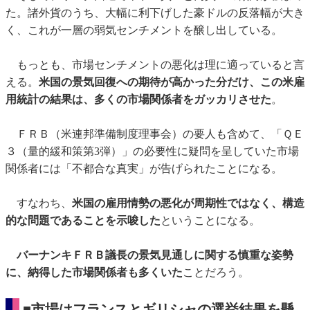
た。諸外貨のうち、大幅に利下げした豪ドルの反落幅が大き
く、これが一層の弱気センチメントを醸し出している。
もっとも、市場センチメントの悪化は理に適っていると言
える。
米国の景気回復への期待が高かった分だけ、この米雇
用統計の結果は、多くの市場関係者をガッカリさせた
。
ＦＲＢ（米連邦準備制度理事会）の要人も含めて、「ＱＥ
３（量的緩和策第3弾）」の必要性に疑問を呈していた市場
関係者には「不都合な真実」が告げられたことになる。
すなわち、
米国の雇用情勢の悪化が周期性ではなく、構造
的な問題であることを示唆した
ということになる。
バーナンキＦＲＢ議長の景気見通しに関する慎重な姿勢
に、納得した市場関係者も多くいた
ことだろう。
■市場は
フランスとギリシャの選挙結果を懸