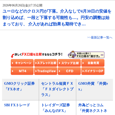
2026年06月26日(金)17:35公開
ユーロなどのクロス円が下落。介入なしで4月30日の安値を
割り込めば、一段と下落する可能性も…。円安の調整は始
まっており、 介入があれば効果も期待でき…
>>最新記事一覧へ
GMOクリック証券
セントラル短資ＦＸ
GMO外貨 「外貨e
「FXネオ」
「ＦＸダイレクトプ
x」
ラス」
SBI FXトレード
トレイダーズ証券
外為どっとコム
「みんなのFX」
「外貨ネクストネ