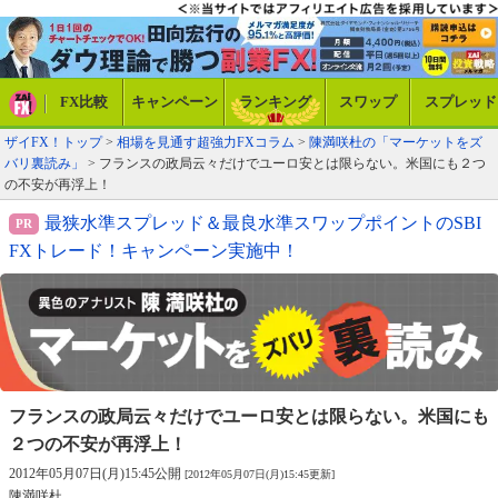
FX比較
キャンペーン
ランキング
スワップ
スプレッド
ザイFX！トップ
>
相場を見通す超強力FXコラム
>
陳満咲杜の「マーケットをズ
バリ裏読み」
> フランスの政局云々だけでユーロ安とは限らない。米国にも２つ
の不安が再浮上！
最狭水準スプレッド＆最良水準スワップポイントのSBI
FXトレード！キャンペーン実施中！
フランスの政局云々だけでユーロ安とは
限らない。米国にも
２つの不安が再浮上！
2012年05月07日(月)15:45公開
[2012年05月07日(月)15:45更新]
陳満咲杜