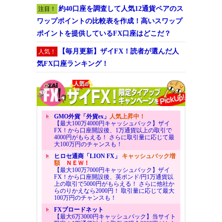
約40口座を調査して人気12通貨ペアのス
注目！
ワップポイントの比較表を作成！高いスワップ
ポイントを提供しているFX口座はどこだ？
【毎月更新】ザイFX！読者が選んだ人
人気！
気FX口座ランキング！
GMO外貨「外貨ex」
人気上昇中！
【最大100万4000円キャッシュバック】ザイ
FX！から口座開設後、1万通貨以上の取引で
4000円がもらえる！ さらに取引量に応じて最
大100万円のチャンスも！
ヒロセ通商「LION FX」
キャッシュバック増
額
ＮＥＷ！
【最大100万7000円キャッシュバック】ザイ
FX！から口座開設後、英ポンド/円1万通貨以
上の取引で5000円がもらえる！ さらに他社か
らのりかえなら2000円！ 取引量に応じて最大
100万円のチャンスも！
FXブロードネット
【最大6万3000円キャッシュバック】当サイト