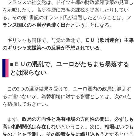
フランスの社会党は、ドイツ主導の財政緊縮政策の見直し
を示唆したり、高所得層に75％の課税を提案したりしてい
る。その第1書記のオランド氏が当選したということは、
フ
ランス国民の不満が色濃く出た
ということになる。
ギリシャも同様で、与党の敗北で、
ＥＵ（欧州連合）主導
のギリシャ支援策への反発が予想されている
。
■ＥＵの混乱で、ユーロがたちまち暴落する
とは限らない
この2つの選挙結果を受けて、ユーロ圏内の政局は混乱す
るに違いないが、為替相場に対する影響としては、次の3点
を指摘しておきたい。
まず、
政局の方向性と為替相場の方向性の間に、必ずしも
高い相関関係は存在しない
ということ。次に、
相場はいつも
先のことを予測し、その影響を先に織り込もうとする
という