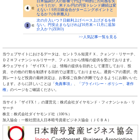
日米協調介入の影響で円は一時的に方向感を失
いそうだが、米ドル/円の円安トレンド継続は変
えない！9月日銀会合がターニングポイントと
なるか？(今井雅人)
次の介入いつ？日銀利上げペース上げざるを得
ない。円安止まらなければ10月末～11月に追加
介入か？(ZERO)
>>人気記事一覧を見る
当ウェブサイトにおけるデータは、セントラル短資ＦＸ、クォンツ・リサーチ、
ＤＺＨフィナンシャルリサーチ、フィスコから情報の提供を受けております。
本ウェブサイト「ザイFX！」は、情報の提供を目的として運営しており、投
資、その他の行動を勧誘する目的では運営しておりません。通貨ペアの選択、売
買レートなど投資の最終決定は、お客様ご自身の判断でなさるようにお願いいた
します。さらに詳しいことは
「免責事項」
、
「プライバシー・ポリシー、著作
権」
のページをご確認ください。
当サイト「ザイFX！」の運営元：株式会社ダイヤモンド・フィナンシャル・リ
サーチ
株主：株式会社ダイヤモンド社（100％）
加入協会：一般社団法人日本暗号資産ビジネス協会（ＪＣＢＡ）