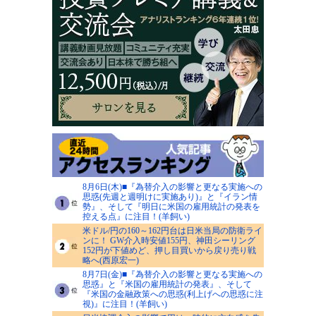
8月6日(木)■『為替介入の影響と更なる実施への
思惑(先週と週明けに実施あり)』と『イラン情
勢』、そして『明日に米国の雇用統計の発表を
控える点』に注目！(羊飼い)
米ドル/円の160～162円台は日米当局の防衛ライ
ンに！ GW介入時安値155円、神田シーリング
152円が下値めど、押し目買いから戻り売り戦
略へ(西原宏一)
8月7日(金)■『為替介入の影響と更なる実施への
思惑』と『米国の雇用統計の発表』、そして
『米国の金融政策への思惑(利上げへの思惑に注
視)』に注目！(羊飼い)