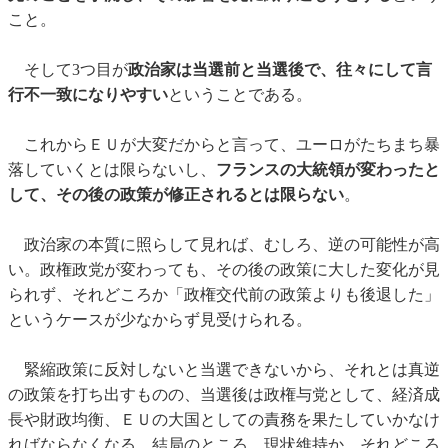
こと。
そして3つ目が
政治家は当選前と当選後で、往々にして言
行不一致になりやすい
ということである。
これからＥＵが大変だからと言って、ユーロがたちまち暴
落していくとは限らないし、
フランスの大統領が変わったと
して、その後の政策が修正されるとは限らない
。
政治家の本質に照らして見れば、むしろ、逆の可能性が高
い。政権政党が変わっても、その後の政策に大した変化が見
られず、それどころか「政権交代前の政策よりも後退した」
というケースが少なからず見受けられる。
緊縮政策に反対しないと当選できないから、それとは真逆
の政策を打ち出すものの、当選後は政権与党として、経済成
長や財政均衡、ＥＵの大国としての責務を果たしていかなけ
ればならなくなる。結局のところ、現状維持か、それどころ