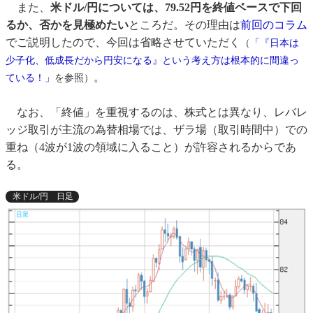
また、
米ドル/円については、79.52円を終値ベースで下回
るか、否かを見極めたい
ところだ。その理由は
前回のコラム
でご説明したので、今回は省略させていただく
（
「『日本は
少子化、低成長だから円安になる』という考え方は根本的に間違っ
。
ている！」
を参照）
なお、「終値」を重視するのは、株式とは異なり、レバレ
ッジ取引が主流の為替相場では、ザラ場（取引時間中）での
重ね（4波が1波の領域に入ること）が許容されるからであ
る。
米ドル/円 日足