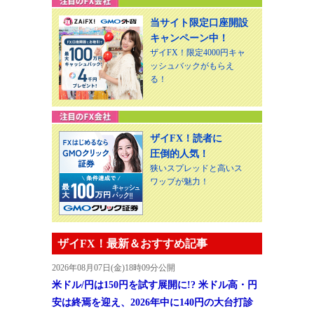
当サイト限定口座開設
キャンペーン中！
ザイFX！限定4000円キャ
ッシュバックがもらえ
る！
ザイFX！読者に
圧倒的人気！
狭いスプレッドと高いス
ワップが魅力！
ザイFX！最新＆おすすめ記事
2026年08月07日(金)18時09分公開
米ドル/円は150円を試す展開に!? 米ドル高・円
安は終焉を迎え、2026年中に140円の大台打診