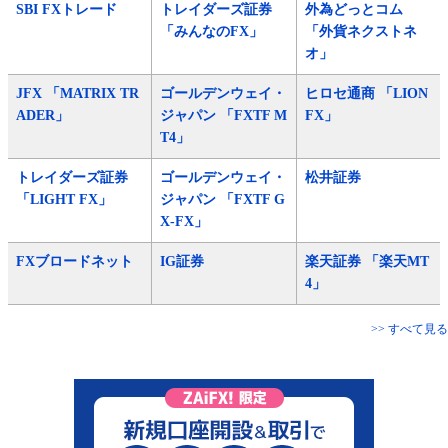
SBI FXトレード
トレイダーズ証券
外為どっとコム
「みんなのFX」
「外貨ネクストネ
オ」
JFX 「MATRIX TR
ゴールデンウェイ・
ヒロセ通商 「LION
ADER」
ジャパン 「FXTF M
FX」
T4」
トレイダーズ証券
ゴールデンウェイ・
松井証券
「LIGHT FX」
ジャパン 「FXTF G
X-FX」
FXブロードネット
IG証券
楽天証券 「楽天MT
4」
>> すべて見る