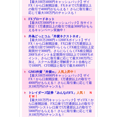
【最大100万4000円キャッシュバック】ザイ
FX！から口座開設後、FXネオで1万通貨以上
の取引で4000円がもらえる！ さらに取引量に
応じて最大100万円のチャンスも！
FXブロードネット
【最大6万3000円キャッシュバック】当サイト
限定！1万通貨以上の取引で現金3000円がもら
えるキャンペーン実施中！
外為どっとコム「外貨ネクストネオ」
【最大101万2000円＋1200FXポイント】ザイ
FX！から口座開設後、FX口座で1万通貨以上
の取引1回で5000円+らくらくFX積立1回以上定
期買付で3000円。さらにらくらくFX積立開設
200FXポイント＆定期買付1回以上で1000FXポ
イント。さらに取引量に応じて最大100万円に
加え、スクール受講と理解度テスト合格など
で1000円、CFD開設と取引で最大4000円！
GMO外貨「外貨ex」
人気上昇中！
【最大100万4000円キャッシュバック】ザイ
FX！から口座開設後、1万通貨以上の取引で
4000円がもらえる！ さらに取引量に応じて最
大100万円のチャンスも！
トレイダーズ証券「みんなのFX」
人気！
Ｎ
ＥＷ！
【最大101万円キャッシュバック】ザイFX！か
ら口座開設後、FX口座で5万通貨以上の取引で
5000円+シストレ口座で5万通貨以上の取引で
5000円がもらえる！ さらに取引量に応じて最
大100万円のチャンスも！