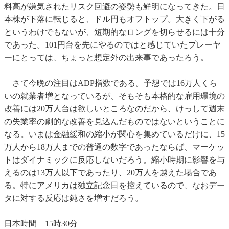
料高が嫌気されたリスク回避の姿勢も鮮明になってきた。日
本株が下落に転じると、ドル円もオフトップ。大きく下がる
というわけでもないが、短期的なロングを切らせるには十分
であった。101円台を先にやるのではと感じていたプレーヤ
ーにとっては、ちょっと想定外の出来事であったろう。
さて今晩の注目はADP指数である。予想では16万人くら
いの就業者増となっているが、そもそも本格的な雇用環境の
改善には20万人台は欲しいところなのだから、けっして週末
の失業率の劇的な改善を見込んだものではないということに
なる。いまは金融緩和の縮小が関心を集めているだけに、15
万人から18万人までの普通の数字であったならば、マーケッ
トはダイナミックに反応しないだろう。縮小時期に影響を与
えるのは13万人以下であったり、20万人を越えた場合であ
る。特にアメリカは独立記念日を控えているので、なおデー
タに対する反応は鈍さを増すだろう。
日本時間 15時30分