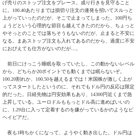
げ売りのストップ注文をプレース。成り行きを見守ること
に。100.40あたりまでは損切り注文の連発を招いてスルっと
上がっていったのだが、そこで止まってしまった。100円ち
ょうどという心理的な節目も越えてきたのだから、ちょっと
やそっとのことでは落ちそうもないのだが、止まると不安に
なる。まあストップ注文も入れてあるのだから、過度に不安
におびえても仕方がないのだが…。
前日にけっこう睡眠を取っていたし、この動かないレベル
から、どちらか20ポイントでも動くまでは眠らないぞ。
100.20割れか、100.50を越えるまでは！米国株が激しく上が
ってスタートしたというのに、それでもドル円の反応は限定
的だった。日経先物は円安効果もあり、14300円近くまで急
上昇している。ユーロドルももっとドル高に進めばいいの
に、1.29台に入って定着するのを嫌がっているかのようなビ
ヘイビアだ。
夜も1時ちかくになって、ようやく動き出した。ドル円は