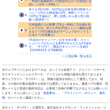
『米国の金融政策への思惑(利上げへの思惑に注
視)』に注目！(羊飼い)
米ドル/円の160～162円台は日米当局の防衛ライ
ンに！ GW介入時安値155円、神田シーリング
152円が下値めど、押し目買いから戻り売り戦
略へ(西原宏一)
日米協調介入の影響で円は一時的に方向感を失
いそうだが、米ドル/円の円安トレンド継続は変
えない！9月日銀会合がターニングポイントと
なるか？(今井雅人)
FX会社のキャンペーンおすすめ10選！ キャッ
シュバックがもらえる条件がかんたんなFX会社
や、「ザイFX！」限定のキャンペーンを紹介
【2026年8月】(FX情報局)
>>人気記事一覧を見る
当ウェブサイトにおけるデータは、セントラル短資ＦＸ、クォンツ・リサーチ、
ＤＺＨフィナンシャルリサーチ、フィスコから情報の提供を受けております。
本ウェブサイト「ザイFX！」は、情報の提供を目的として運営しており、投
資、その他の行動を勧誘する目的では運営しておりません。通貨ペアの選択、売
買レートなど投資の最終決定は、お客様ご自身の判断でなさるようにお願いいた
します。さらに詳しいことは
「免責事項」
、
「プライバシー・ポリシー、著作
権」
のページをご確認ください。
当サイト「ザイFX！」の運営元：株式会社ダイヤモンド・フィナンシャル・リ