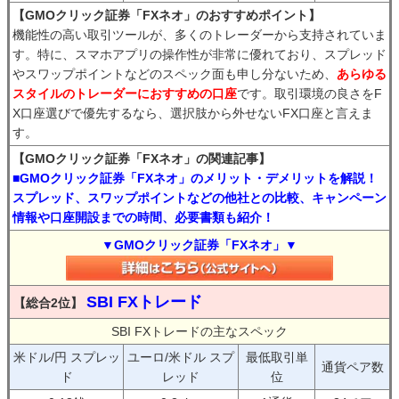
【GMOクリック証券「FXネオ」のおすすめポイント】
機能性の高い取引ツールが、多くのトレーダーから支持されていま
す。特に、スマホアプリの操作性が非常に優れており、スプレッド
やスワップポイントなどのスペック面も申し分ないため、
あらゆる
スタイルのトレーダーにおすすめの口座
です。取引環境の良さをF
X口座選びで優先するなら、選択肢から外せないFX口座と言えま
す。
【GMOクリック証券「FXネオ」の関連記事】
■GMOクリック証券「FXネオ」のメリット・デメリットを解説！
スプレッド、スワップポイントなどの他社との比較、キャンペーン
情報や口座開設までの時間、必要書類も紹介！
▼GMOクリック証券「FXネオ」▼
SBI FXトレード
【総合2位】
SBI FXトレードの主なスペック
米ドル/円 スプレッ
ユーロ/米ドル スプ
最低取引単
通貨ペア数
ド
レッド
位