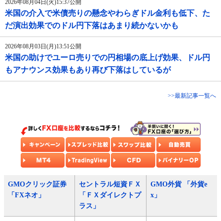
2026年08月04日(火)15:37公開
米国の介入で米債売りの懸念やわらぎドル金利も低下、た
だ演出効果でのドル円下落はあまり続かないかも
2026年08月03日(月)13:51公開
米国の助けでユーロ売りでの円相場の底上げ効果、ドル円
もアナウンス効果もあり再び下落はしているが
>>最新記事一覧へ
GMOクリック証券
セントラル短資ＦＸ
GMO外貨 「外貨e
「FXネオ」
「ＦＸダイレクトプ
x」
ラス」