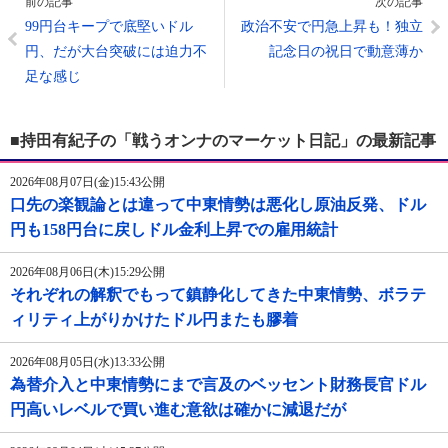
前の記事
次の記事
99円台キープで底堅いドル
政治不安で円急上昇も！独立
円、だが大台突破には迫力不
記念日の祝日で動意薄か
足な感じ
■持田有紀子の「戦うオンナのマーケット日記」の最新記事
2026年08月07日(金)15:43公開
口先の楽観論とは違って中東情勢は悪化し原油反発、ドル
円も158円台に戻しドル金利上昇での雇用統計
2026年08月06日(木)15:29公開
それぞれの解釈でもって鎮静化してきた中東情勢、ボラテ
ィリティ上がりかけたドル円またも膠着
2026年08月05日(水)13:33公開
為替介入と中東情勢にまで言及のベッセント財務長官ドル
円高いレベルで買い進む意欲は確かに減退だが