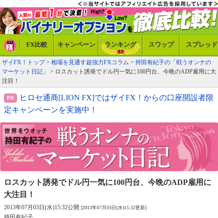
FX比較
キャンペーン
ランキング
スワップ
スプレッド
ザイFX！トップ
>
相場を見通す超強力FXコラム
>
持田有紀子の「戦うオンナの
マーケット日記」
> ロスカット誘発でドル円一気に100円台、今晩のADP雇用に大
注目！
ヒロセ通商[LION FX]ではザイFX！からの口座開設者限
定キャンペーンを実施中！
ロスカット誘発でドル円一気に100円台、
今晩のADP雇用に
大注目！
2013年07月03日(水)15:32公開
[2013年07月03日(水)15:32更新]
持田有紀子