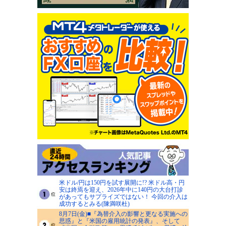
米ドル/円は150円を試す展開に!? 米ドル高・円
安は終焉を迎え、2026年中に140円の大台打診
があってもサプライズではない！ 今回の介入は
成功するとみる(陳満咲杜)
8月7日(金)■『為替介入の影響と更なる実施への
思惑』と『米国の雇用統計の発表』、そして