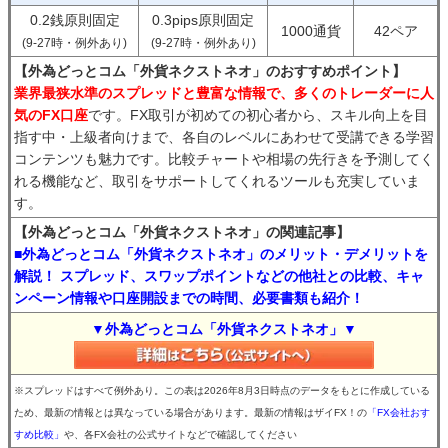
0.2銭原則固定
0.3pips原則固定
1000通貨
42ペア
(9-27時・例外あり)
(9-27時・例外あり)
【外為どっとコム「外貨ネクストネオ」のおすすめポイント】
業界最狭水準のスプレッドと豊富な情報で、多くのトレーダーに人
気のFX口座
です。FX取引が初めての初心者から、スキル向上を目
指す中・上級者向けまで、各自のレベルにあわせて受講できる学習
コンテンツも魅力です。比較チャートや相場の先行きを予測してく
れる機能など、取引をサポートしてくれるツールも充実していま
す。
【外為どっとコム「外貨ネクストネオ」の関連記事】
■外為どっとコム「外貨ネクストネオ」のメリット・デメリットを
解説！ スプレッド、スワップポイントなどの他社との比較、キャ
ンペーン情報や口座開設までの時間、必要書類も紹介！
▼外為どっとコム「外貨ネクストネオ」▼
※スプレッドはすべて例外あり。この表は2026年8月3日時点のデータをもとに作成している
ため、最新の情報とは異なっている場合があります。最新の情報はザイFX！の
「FX会社おす
すめ比較」
や、各FX会社の公式サイトなどで確認してください