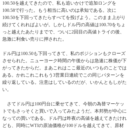
100.50を越えてきたので、私も追いかけで追加ロングを
100.58で行った。もう相当に高いのは承知である。次に
100.50を下回ってきたらすべてを投げよう。このまま上がり
続けてくれればよいが。しかしドル円の高値は100.70をちょ
っと越えたあたりまでで、ついに2回目の高値トライの後、
急激に利食い売りに押された。
ドル円は100.50も下回ってきて、私のポジションもクローズ
させられた。ニューヨーク時間の午後からは急速に株価が下
がってきたからだ。まあこれはここ最近のいつものことでは
ある。かれこれこれもう3営業日連続でこの同じパターンを
繰り返している。注意はしているのだが、いかんともしがた
い。
さてドル円は100円台に乗せてきて、今朝の為替マーケッ
トでもさっそくと買いで入ってみたようだ。本邦勢が中心に
なっての買いである。ドル円は昨夜の高値を越えてきたけれ
ども、同時にWTIの原油価格が100ドルを越えてきて、原材