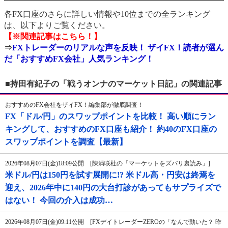
各FX口座のさらに詳しい情報や10位までの全ランキング
は、以下よりご覧ください。
【※関連記事はこちら！】
⇒
FXトレーダーのリアルな声を反映！ ザイFX！読者が選ん
だ「おすすめFX会社」人気ランキング！
■持田有紀子の「戦うオンナのマーケット日記」の関連記事
おすすめのFX会社をザイFX！編集部が徹底調査！
FX「ドル/円」のスワップポイントを比較！ 高い順にラン
キングして、おすすめのFX口座も紹介！ 約40のFX口座の
スワップポイントを調査【最新】
2026年08月07日(金)18:09公開 [陳満咲杜の「マーケットをズバリ裏読み」]
米ドル/円は150円を試す展開に!? 米ドル高・円安は終焉を
迎え、2026年中に140円の大台打診があってもサプライズで
はない！ 今回の介入は成功…
2026年08月07日(金)09:11公開 [FXデイトレーダーZEROの「なんで動いた？ 昨