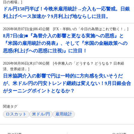
日の相場」]
ドル円158円半ば！今晩米雇用統計→介入も一応警戒。日銀
利上げペース加速か？9月利上げ地ならしに注目。
2026年08月07日(金)06:45公開 [FX・羊飼いの「今日の為替はこれで動く！」]
8月7日(金)■『為替介入の影響と更なる実施への思惑』と
『米国の雇用統計の発表』、そして『米国の金融政策への
思惑(利上げへの思惑に注視)』に注目！
2026年08月06日(木)17:00公開 [今井雅人の「どうする？ どうなる？ 日本経
済、世界経済」]
日米協調介入の影響で円は一時的に方向感を失いそうだ
が、米ドル/円の円安トレンド継続は変えない！9月日銀会合
がターニングポイントとなるか？
関連タグ
ロスカット
米ドル/円
雇用統計