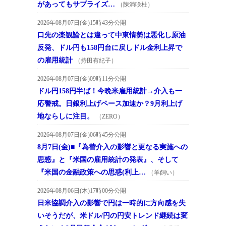
があってもサプライズ…
（陳満咲杜）
2026年08月07日(金)15時43分公開
口先の楽観論とは違って中東情勢は悪化し原油
反発、ドル円も158円台に戻しドル金利上昇で
の雇用統計
（持田有紀子）
2026年08月07日(金)09時11分公開
ドル円158円半ば！今晩米雇用統計→介入も一
応警戒。日銀利上げペース加速か？9月利上げ
地ならしに注目。
（ZERO）
2026年08月07日(金)06時45分公開
8月7日(金)■『為替介入の影響と更なる実施への
思惑』と『米国の雇用統計の発表』、そして
『米国の金融政策への思惑(利上…
（羊飼い）
2026年08月06日(木)17時00分公開
日米協調介入の影響で円は一時的に方向感を失
いそうだが、米ドル/円の円安トレンド継続は変