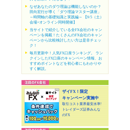
なぜあなたのダウ理論は機能しないのか？
田向宏行が導く「ダウ理論マスター講座」
～時間軸の基礎知識と実践編～ 【9/5（土）
会場+オンライン同時開催】
当サイトで紹介している全FX会社のキャン
ペーンを掲載！たくさんのFX会社のキャン
ペーンから比較検討したい方は是非チェッ
ク！
毎月更新中！人気FX口座ランキング。 ラン
クインしたFX口座のキャンペーン情報、お
すすめポイントなどを初心者にもわかりや
すく解説。
ザイFX！限定
キャンペーン実施中
取引コスト業界最安水準!
トレイダーズ証券みんな
のFX