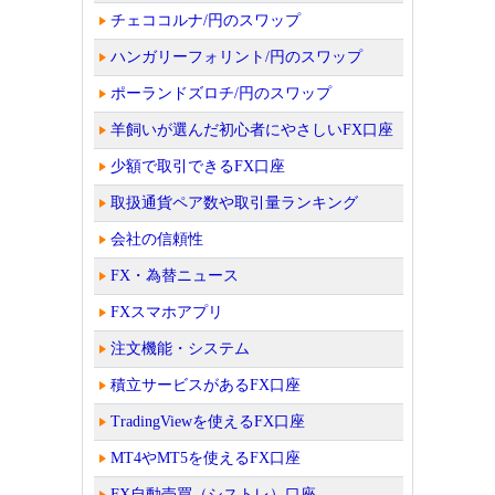
チェココルナ/円のスワップ
ハンガリーフォリント/円のスワップ
ポーランドズロチ/円のスワップ
羊飼いが選んだ初心者にやさしいFX口座
少額で取引できるFX口座
取扱通貨ペア数や取引量ランキング
会社の信頼性
FX・為替ニュース
FXスマホアプリ
注文機能・システム
積立サービスがあるFX口座
TradingViewを使えるFX口座
MT4やMT5を使えるFX口座
FX自動売買（シストレ）口座