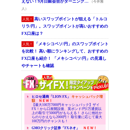
えない！9月日銀会合がターニング…
（今井雅
人）
高いスワップポイントが狙える「トルコ
人気！
リラ/円」。スワップポイントが高いおすすめの
FX口座は？
「メキシコペソ/円」のスワップポイント
人気！
を比較！ 高い順にランキングして、おすすめの
FX口座も紹介！ 「メキシコペソ/円」の見通し
やチャートも確認
ヒロセ通商「LION FX」
キャッシュバック増
額
ＮＥＷ！
【最大100万7000円キャッシュバック】ザイ
FX！から口座開設後、英ポンド/円1万通貨以
上の取引で5000円がもらえる！ さらに他社か
らのりかえなら2000円！ 取引量に応じて最大
100万円のチャンスも！
GMOクリック証券「FXネオ」
ＮＥＷ！