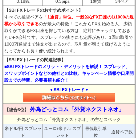
0.18銭
0.3pips
1通貨
34ペア
【SBI FXトレードのおすすめポイント】
すべての通貨ペアを
「1通貨」単位、一般的なFX口座の1/1000の規
模から取引できる
のが最大の特徴！ これからFXを始める人、少額
取引ができるFX口座を探している方は、絶対にチェックしておき
たいFX会社です。スプレッドの狭さにも定評があり、1回の取引で
1000万通貨まで注文が出せるので、取引量が増えて稼げるように
なってからも長く使い続けられます。
【SBI FXトレードの関連記事】
■SBI FXトレードのメリット・デメリットを解説！ スプレッド、
スワップポイントなどの他社との比較、キャンペーン情報や口座開
設までの時間、必要書類も紹介！
▼SBI FXトレード▼
外為どっとコム「外貨ネクストネオ」
【総合3位】
外為どっとコム「外貨ネクストネオ」の主なスペック
米ドル/円 スプレッ
ユーロ/米ドル スプ
最低取引単
通貨ペア数
ド
レッド
位