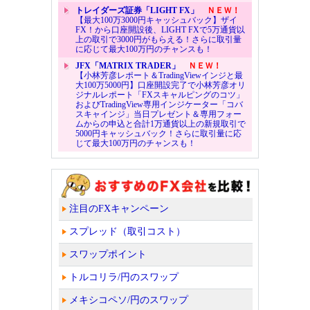
トレイダーズ証券「LIGHT FX」
ＮＥＷ！
【最大100万3000円キャッシュバック】ザイ
FX！から口座開設後、LIGHT FXで5万通貨以
上の取引で3000円がもらえる！さらに取引量
に応じて最大100万円のチャンスも！
JFX「MATRIX TRADER」
ＮＥＷ！
【小林芳彦レポート＆TradingViewインジと最
大100万5000円】口座開設完了で小林芳彦オリ
ジナルレポート「FXスキャルピングのコツ」
およびTradingView専用インジケーター「コバ
スキャインジ」当日プレゼント＆専用フォー
ムからの申込と合計1万通貨以上の新規取引で
5000円キャッシュバック！さらに取引量に応
じて最大100万円のチャンスも！
注目のFXキャンペーン
スプレッド（取引コスト）
スワップポイント
トルコリラ/円のスワップ
メキシコペソ/円のスワップ